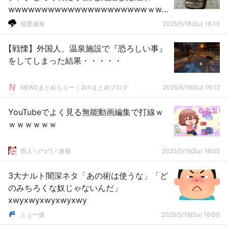
wwwwwwwwwwwwwwwwwwwwwｗww
ｗｗｗｗｗｗｗwwｗｗｗｗｗｗｗｗｗ
稲妻速報
2025/5/18(Su) 16:13
【戦慄】外国人、温泉施設で『恐ろしい事』
をしてしまった結果・・・・・
NEWSまとめもりー｜2chまとめブログ
2025/5/18(Su) 16:12
YouTubeでよく見る無能動画編集で打線ｗ
ｗｗｗｗｗｗ
暇人＼(^o^)／速報
2025/5/18(Su) 16:05
3大ナルト闇深ネタ「あの術は使うな」「ど
のみちろくな奴じゃないんだ」
xwyxwyxwyxwyxwy
ふぇー速
2025/5/18(Su) 16:00