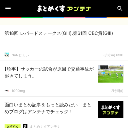
第18回 レパードステークス(GⅢ).第61回 CBC賞(GⅢ)
NaNじぇい
8/8(Sa) 6:00
【珍事】サッカーの試合が原因で交通事故が
起きてしまう。
1000mg
2時間前
面白いまとめ記事をもっと読みたい！まと
めブログはアンテナでチェック！
まとめくすアンテナ
おすすめ