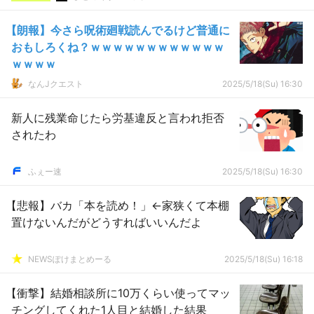
【朗報】今さら呪術廻戦読んでるけど普通に
おもしろくね？ｗｗｗｗｗｗｗｗｗｗｗｗ
ｗｗｗｗ
なんJクエスト
2025/5/18(Su) 16:30
新人に残業命じたら労基違反と言われ拒否
されたわ
ふぇー速
2025/5/18(Su) 16:30
【悲報】バカ「本を読め！」←家狭くて本棚
置けないんだがどうすればいいんだよ
NEWSぽけまとめーる
2025/5/18(Su) 16:18
【衝撃】結婚相談所に10万くらい使ってマッ
チングしてくれた1人目と結婚した結果