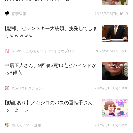
稲妻速報
2025/5/15(Th) 16:13
【悲報】ゼレンスキー大統領、挑発してしま
うｗｗｗｗｗ
NEWSまとめもりー｜2chまとめブログ
2025/5/15(Th) 16:12
中居正広さん、9回裏2死10点ビハインドか
ら9得点
なんJコレクション
2025/5/15(Th) 16:08
【動画あり】メキシコのバスの運転手さん、
っ ょ ぃ
暇人＼(^o^)／速報
2025/5/15(Th) 16:05