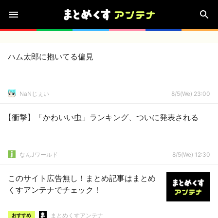
ハム太郎に抱いてる偏見
NaNじぇい
8/5(We) 23:00
【衝撃】「かわいい虫」ランキング、ついに発表される
なんJワールド
8/5(We) 12:30
このサイト広告無し！まとめ記事はまとめ
くすアンテナでチェック！
まとめくすアンテナ
おすすめ