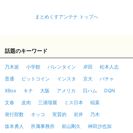
まとめくすアンテナ トップへ
話題のキーワード
乃木坂
小学館
バレンタイン
岸田
松本人志
普通
ビットコイン
インスタ
京大
バチャ
XBox
キチ
大阪
アメリカ
日ハム
DQN
文春
皮肉
三浦瑠麗
ミス日本
稲葉
発行部数
ネッコ
実質的
岩井
乃木
坂本勇人
所属事務所
前山剛久
神田沙也加