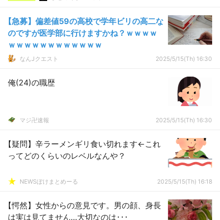
【急募】偏差値59の高校で学年ビリの高二な
のですが医学部に行けますかね？ｗｗｗｗ
ｗｗｗｗｗｗｗｗｗｗｗｗ
なんJクエスト
2025/5/15(Th) 16:30
俺(24)の職歴
マジ卍速報
2025/5/15(Th) 16:30
【疑問】辛ラーメンギリ食い切れます←これ
ってどのくらいのレベルなんや？
NEWSぽけまとめーる
2025/5/15(Th) 16:18
【愕然】女性からの意見です。男の顔、身長
は実は見てません…大切なのは･･･