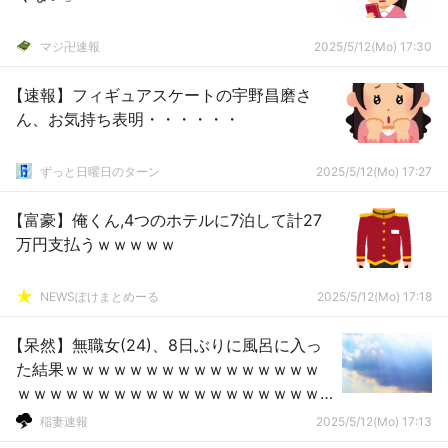
マジ卍速報
2025/5/12(Mo) 17:30
【速報】フィギュアスケートの宇野昌磨さ
ん、お気持ち表明・・・・・・
ずっと日曜日のターン
2025/5/12(Mo) 17:27
【富豪】俺くん,4つのホテルに7泊して計27
万円支払うｗｗｗｗｗ
NEWSぽけまとめーる
2025/5/12(Mo) 17:18
【呆然】無職女(24)、8日ぶりに風呂に入っ
た結果ｗｗｗｗｗｗｗｗｗｗｗｗｗｗｗｗ
ｗｗｗｗｗｗｗｗｗｗｗｗｗｗｗｗｗｗｗ
ｗｗｗｗwｗｗｗｗｗｗwｗwｗ
稲妻速報
2025/5/12(Mo) 17:13