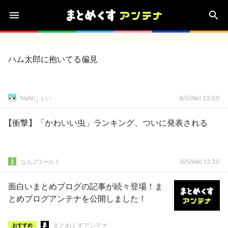
ハム太郎に抱いてる偏見
NaNじぇい
8/5(We) 23:00
【衝撃】「かわいい虫」ランキング、ついに発表される
なんJワールド
8/5(We) 12:30
面白いまとめブログの記事が続々登場！ま
とめブログアンテナを公開しました！
まとめくすアンテナ
おすすめ