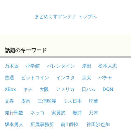
まとめくすアンテナ トップへ
話題のキーワード
乃木坂
小学館
バレンタイン
岸田
松本人志
普通
ビットコイン
インスタ
京大
バチャ
XBox
キチ
大阪
アメリカ
日ハム
DQN
文春
皮肉
三浦瑠麗
ミス日本
稲葉
発行部数
ネッコ
実質的
岩井
乃木
坂本勇人
所属事務所
前山剛久
神田沙也加