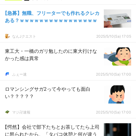
【急募】無職、フリーターでも作れるクレカ
ある？ｗｗｗｗｗｗｗｗｗｗｗｗｗｗｗｗ
なんJクエスト
2025/5/10(Sa) 17:05
東工大・一橋のガリ勉したのに東大行けな
かった感は異常
ふぇー速
2025/5/10(Sa) 17:00
ロマンシングサガ2って今やっても面白
い？？？？？
マジ卍速報
2025/5/10(Sa) 17:00
【愕然】会社で部下たちとお茶してたら上司
に怒られたから、「タバコ休憩と何が違う