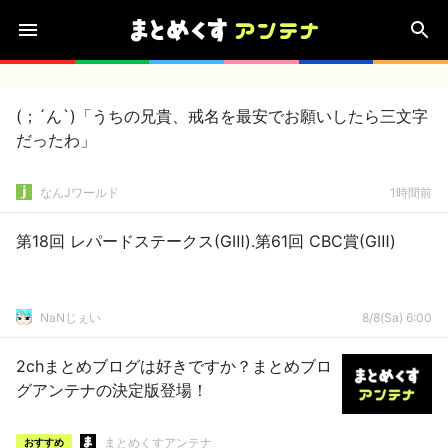
(；´ん`)「うちの兄貴、戒名を最安でお願いしたら三文字
だったわ」
なんJワールド
1時間前
第18回 レパードステークス(GⅢ).第61回 CBC賞(GⅢ)
NaNじぇい
8/8(Sa) 6:00
2chまとめブログは好きですか？まとめブロ
グアンテナの決定版登場！
まとめくすアンテナ
おすすめ