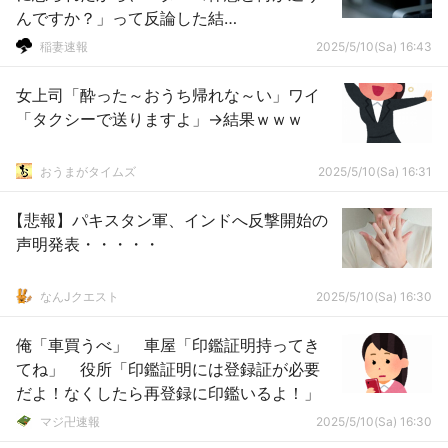
んですか？」って反論した結
果･････････････････････
稲妻速報
2025/5/10(Sa) 16:43
女上司「酔った～おうち帰れな～い」ワイ
「タクシーで送りますよ」→結果ｗｗｗ
おうまがタイムズ
2025/5/10(Sa) 16:31
【悲報】パキスタン軍、インドへ反撃開始の
声明発表・・・・・
なんJクエスト
2025/5/10(Sa) 16:30
俺「車買うべ」 車屋「印鑑証明持ってき
てね」 役所「印鑑証明には登録証が必要
だよ！なくしたら再登録に印鑑いるよ！」
マジ卍速報
2025/5/10(Sa) 16:30