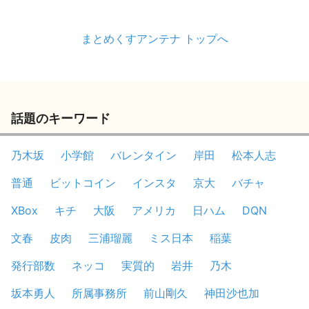
まとめくすアンテナ トップへ
話題のキーワード
乃木坂
小学館
バレンタイン
岸田
松本人志
普通
ビットコイン
インスタ
京大
バチャ
XBox
キチ
大阪
アメリカ
日ハム
DQN
文春
皮肉
三浦瑠麗
ミス日本
稲葉
発行部数
ネッコ
実質的
岩井
乃木
坂本勇人
所属事務所
前山剛久
神田沙也加