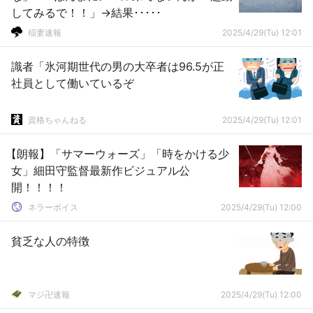
してみるで！！」→結果･････
稲妻速報
2025/4/29(Tu) 12:01
識者「氷河期世代の男の大卒者は96.5が正
社員として働いているぞ
資格ちゃんねる
2025/4/29(Tu) 12:01
【朗報】「サマーウォーズ」「時をかける少
女」細田守監督最新作ビジュアル公
開！！！！
ネラーボイス
2025/4/29(Tu) 12:00
貧乏な人の特徴
マジ卍速報
2025/4/29(Tu) 12:00