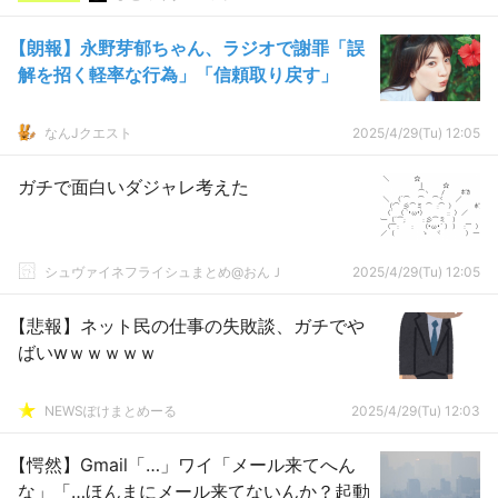
【朗報】永野芽郁ちゃん、ラジオで謝罪「誤
解を招く軽率な行為」「信頼取り戻す」
なんJクエスト
2025/4/29(Tu) 12:05
ガチで面白いダジャレ考えた
シュヴァイネフライシュまとめ@おんＪ
2025/4/29(Tu) 12:05
【悲報】ネット民の仕事の失敗談、ガチでや
ばいwｗｗｗｗｗ
NEWSぽけまとめーる
2025/4/29(Tu) 12:03
【愕然】Gmail「…」ワイ「メール来てへん
な」「…ほんまにメール来てないんか？起動