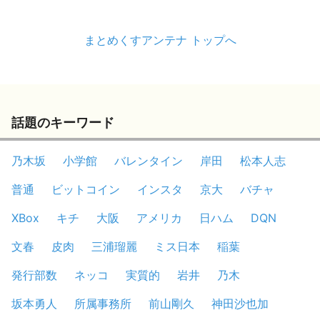
まとめくすアンテナ トップへ
話題のキーワード
乃木坂
小学館
バレンタイン
岸田
松本人志
普通
ビットコイン
インスタ
京大
バチャ
XBox
キチ
大阪
アメリカ
日ハム
DQN
文春
皮肉
三浦瑠麗
ミス日本
稲葉
発行部数
ネッコ
実質的
岩井
乃木
坂本勇人
所属事務所
前山剛久
神田沙也加