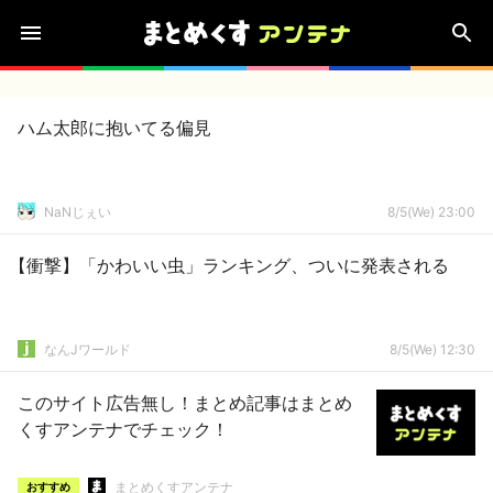
ハム太郎に抱いてる偏見
NaNじぇい
8/5(We) 23:00
【衝撃】「かわいい虫」ランキング、ついに発表される
なんJワールド
8/5(We) 12:30
このサイト広告無し！まとめ記事はまとめ
くすアンテナでチェック！
まとめくすアンテナ
おすすめ