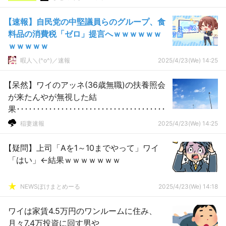
【速報】自民党の中堅議員らのグループ、食
料品の消費税「ゼロ」提言へｗｗｗｗｗｗ
ｗｗｗｗｗ
暇人＼(^o^)／速報
2025/4/23(We) 14:25
【呆然】ワイのアッネ(36歳無職)の扶養照会
が来たんやが無視した結
果･････････････････････････････････････
稲妻速報
2025/4/23(We) 14:25
【疑問】上司「Aを1～10までやって」ワイ
「はい」←結果ｗｗｗｗｗｗｗ
NEWSぽけまとめーる
2025/4/23(We) 14:18
ワイは家賃4.5万円のワンルームに住み、
月々7.4万投資に回す男や