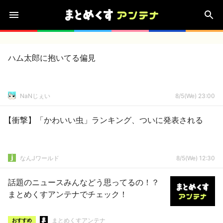
ハム太郎に抱いてる偏見
NaNじぇい
8/5(We) 23:00
【衝撃】「かわいい虫」ランキング、ついに発表される
なんJワールド
8/5(We) 12:30
話題のニュースみんなどう思ってるの！？
まとめくすアンテナでチェック！
まとめくすアンテナ
おすすめ