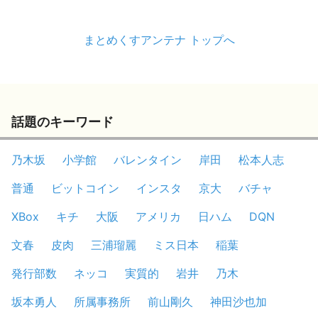
まとめくすアンテナ トップへ
話題のキーワード
乃木坂
小学館
バレンタイン
岸田
松本人志
普通
ビットコイン
インスタ
京大
バチャ
XBox
キチ
大阪
アメリカ
日ハム
DQN
文春
皮肉
三浦瑠麗
ミス日本
稲葉
発行部数
ネッコ
実質的
岩井
乃木
坂本勇人
所属事務所
前山剛久
神田沙也加