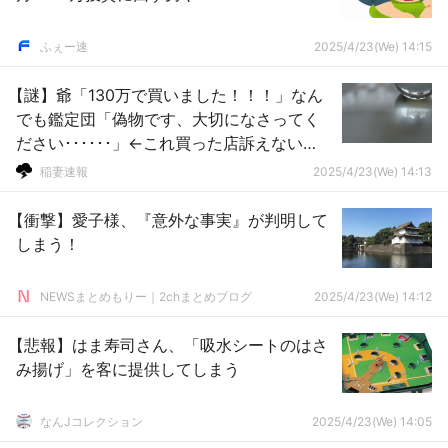
ふぇー速
2025/4/23(We) 14:15
【謎】爺「130万で買いました！！！」なん
でも鑑定団「偽物です、大切になさってく
ださい･･････」←これ買った店訴えない
の？？？？？？？？？？？？
稲妻速報
2025/4/23(We) 14:13
【衝撃】愛子様、『意外な事実』が判明して
しまう！
NEWSまとめもりー｜2chまとめブログ
2025/4/23(We) 14:12
【悲報】はま寿司さん、「吸水シートのはさ
み揚げ」を客に提供してしまう
なんJコレクション
2025/4/23(We) 14:05