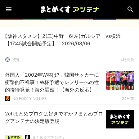
【阪神スタメン】2(二)中野 6(左)ガルシア vs横浜
【17:45試合開始予定】 2026/08/06
虎速
4時間前
外国人「2002年W杯は?」韓国サッカーに
衝撃的不祥事！W杯予選でレフリーへの性
的接待発覚！海外騒然！【海外の反応】
NO FOOTY NO LIFE
24分前
2chまとめブログは好きですか？まとめブロ
グアンテナの決定版登場！
まとめくすアンテナ
おすすめ