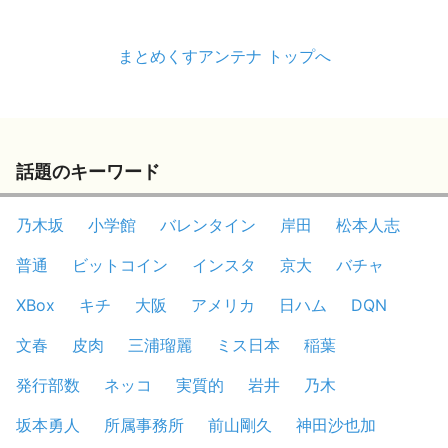
まとめくすアンテナ トップへ
話題のキーワード
乃木坂
小学館
バレンタイン
岸田
松本人志
普通
ビットコイン
インスタ
京大
バチャ
XBox
キチ
大阪
アメリカ
日ハム
DQN
文春
皮肉
三浦瑠麗
ミス日本
稲葉
発行部数
ネッコ
実質的
岩井
乃木
坂本勇人
所属事務所
前山剛久
神田沙也加