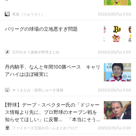
竜速（りゅうそく）
2025/2/25(Tu) 0:03
パリーグの球場の立地悪すぎ問題
日刊やきう速報＠野球まとめ
2025/2/25(Tu) 0:00
丹内騎手、なんと年間100勝ペース キャリ
アハイはほぼ確実に
☆うまなみ・競馬にゅーす速報
2025/2/25(Tu) 0:00
【野球】デーブ・スペクター氏の「ドジャー
ス情報より先に、プロ野球のオープン戦を
知らせてほしい」に反響… 「本当にそうで
す！」
ファイターズ王国＠日ハムまとめブログ
2025/2/25(Tu) 0:00