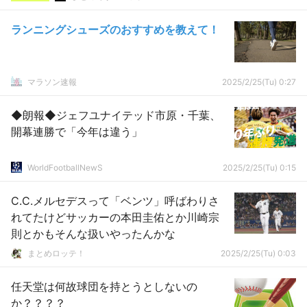
ランニングシューズのおすすめを教えて！
マラソン速報
2025/2/25(Tu) 0:27
◆朗報◆ジェフユナイテッド市原・千葉、
開幕連勝で「今年は違う」
WorldFootballNewS
2025/2/25(Tu) 0:15
C.C.メルセデスって「ベンツ」呼ばわりさ
れてたけどサッカーの本田圭佑とか川崎宗
則とかもそんな扱いやったんかな
まとめロッテ！
2025/2/25(Tu) 0:03
任天堂は何故球団を持とうとしないの
か？？？？