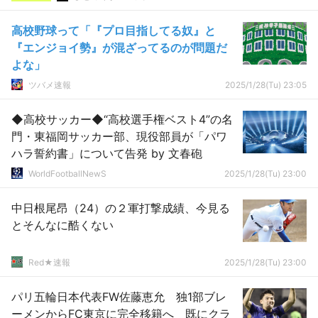
高校野球って「『プロ目指してる奴』と
『エンジョイ勢』が混ざってるのが問題だ
よな」
ツバメ速報
2025/1/28(Tu) 23:05
◆高校サッカー◆“高校選手権ベスト4”の名
門・東福岡サッカー部、現役部員が「パワ
ハラ誓約書」について告発 by 文春砲
WorldFootballNewS
2025/1/28(Tu) 23:00
中日根尾昂（24）の２軍打撃成績、今見る
とそんなに酷くない
Red★速報
2025/1/28(Tu) 23:00
パリ五輪日本代表FW佐藤恵允 独1部ブレ
ーメンからFC東京に完全移籍へ 既にクラ