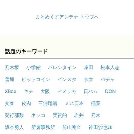
まとめくすアンテナ トップへ
話題のキーワード
乃木坂
小学館
バレンタイン
岸田
松本人志
普通
ビットコイン
インスタ
京大
バチャ
XBox
キチ
大阪
アメリカ
日ハム
DQN
文春
皮肉
三浦瑠麗
ミス日本
稲葉
発行部数
ネッコ
実質的
岩井
乃木
坂本勇人
所属事務所
前山剛久
神田沙也加