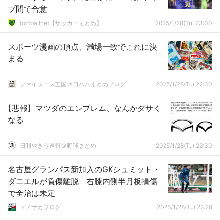
ブ間で合意
footballnet【サッカーまとめ】
2025/1/28(Tu) 23:00
スポーツ漫画の頂点、満場一致でこれに決
まる
ファイターズ王国＠日ハムまとめブログ
2025/1/28(Tu) 22:30
【悲報】マツダのエンブレム、なんかダサく
なる
日刊やきう速報＠野球まとめ
2025/1/28(Tu) 22:30
名古屋グランパス新加入のGKシュミット・
ダニエルが負傷離脱 右膝内側半月板損傷
で全治は未定
ドメサカブログ
2025/1/28(Tu) 22:28