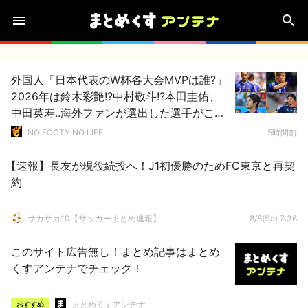
外国人「日本代表のW杯各大会MVPは誰?」
2026年は鈴木彩艶!?中村敬斗!?本田圭佑、
中田英寿..海外ファンが選出した選手がこ
れ！【海外の反応】
NO FOOTY NO LIFE
5時間前
【速報】長友が現役続投へ！J1初優勝のためFC東京と再契
約
サカサカ10【サッカーまとめ速報】
8/8(Sa) 7:36
このサイト広告無し！まとめ記事はまとめ
くすアンテナでチェック！
まとめくすアンテナ
おすすめ