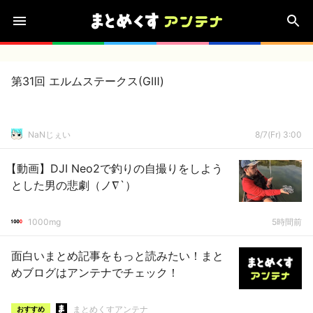
第31回 エルムステークス(GⅢ)
NaNじぇい
8/7(Fr) 3:00
【動画】DJI Neo2で釣りの自撮りをしよう
とした男の悲劇（ノ∇`）
1000mg
5時間前
面白いまとめ記事をもっと読みたい！まと
めブログはアンテナでチェック！
まとめくすアンテナ
おすすめ