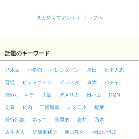
まとめくすアンテナ トップへ
話題のキーワード
乃木坂
小学館
バレンタイン
岸田
松本人志
普通
ビットコイン
インスタ
京大
バチャ
XBox
キチ
大阪
アメリカ
日ハム
DQN
文春
皮肉
三浦瑠麗
ミス日本
稲葉
発行部数
ネッコ
実質的
岩井
乃木
坂本勇人
所属事務所
前山剛久
神田沙也加