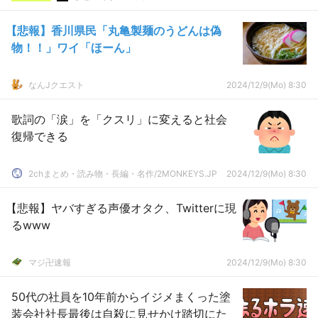
【悲報】香川県民「丸亀製麺のうどんは偽
物！！」ワイ「ほーん」
なんJクエスト
2024/12/9(Mo) 8:30
歌詞の「涙」を「クスリ」に変えると社会
復帰できる
2chまとめ・読み物・長編・名作/2MONKEYS.JP
2024/12/9(Mo) 8:30
【悲報】ヤバすぎる声優オタク、Twitterに現
るwww
マジ卍速報
2024/12/9(Mo) 8:30
50代の社員を10年前からイジメまくった塗
装会社社長最後は自殺に見せかけ踏切にた