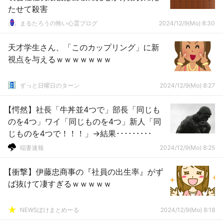
たせて殺害
まるたろうの怖い心霊ブログ
2024/12/9(Mo) 8:30
天才学生さん、「このカップリング」に新
視点を与えるｗｗｗｗｗｗｗ
ずっと日曜日のターン
2024/12/9(Mo) 8:27
【愕然】社長「牛丼並4つで」部長「同じも
のを4つ」ワイ「同じものを4つ」新人「同
じものを4つで！！！」→結果･････････
稲妻速報
2024/12/9(Mo) 8:25
【衝撃】伊藤忠商事の『社員の出生率』がず
ば抜けて凄すぎるｗｗｗｗｗ
NEWSぽけまとめーる
2024/12/9(Mo) 8:18