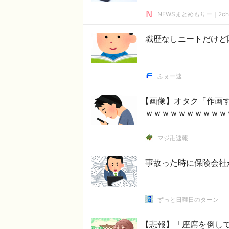
NEWSまとめもりー｜2c
職歴なしニートだけど
ふぇー速
【画像】オタク「作画
ｗｗｗｗｗｗｗｗｗｗ
マジ卍速報
事故った時に保険会社
ずっと日曜日のターン
【悲報】「座席を倒し