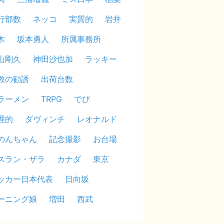
行部数
ネッコ
実質的
岩井
木
坂本勇人
所属事務所
山剛久
神田沙也加
ラッキー
教の勧誘
出荷台数
ラーメン
TRPG
でび
理的
ダヴィンチ
レオナルド
のんちゃん
記念撮影
お台場
スラン・ザラ
カナダ
東京
ッカー日本代表
日向坂
ーニング娘
増田
西武