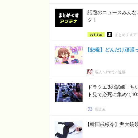
話題のニュースみんな
ク！
まとめくすア
おすすめ
【悲報】どんだけ頑張
暇人＼(^o^)／速報
ドラクエ3の試練「ちい
ト見て必死に集めて10
暇読み
【韓国戒厳令】尹大統