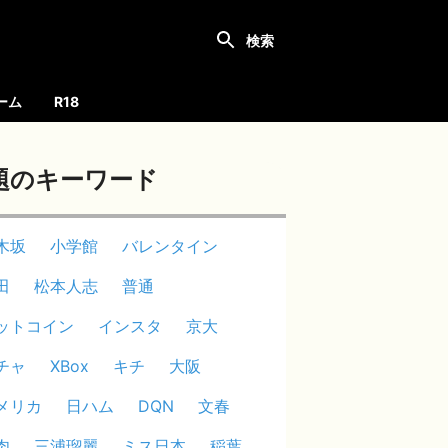
ーム
R18
題のキーワード
木坂
小学館
バレンタイン
田
松本人志
普通
ットコイン
インスタ
京大
チャ
XBox
キチ
大阪
メリカ
日ハム
DQN
文春
肉
三浦瑠麗
ミス日本
稲葉