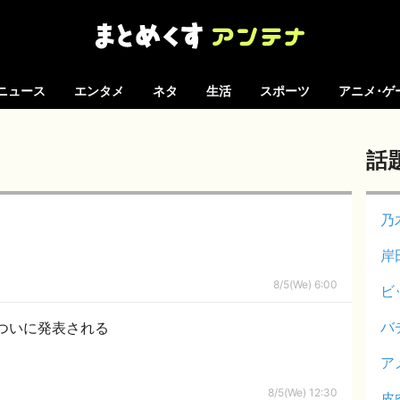
ニュース
エンタメ
ネタ
生活
スポーツ
アニメ･ゲ
話
乃
岸
8/5(We) 6:00
ビ
バ
ついに発表される
ア
8/5(We) 12:30
皮