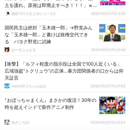
土を護れ。原発は即廃止すべき！！！」ｗ
ｗｗｗｗｗｗｗｗｗｗｗｗｗｗｗｗｗｗ
政経ワロスまとめニュース♪
2024/10/31(Th) 0:08
国民民主は絶対「玉木雄一郎」→野党みん
な「玉木雄一郎」と書けば政権交代でき
る パヨク野党に試練
おーるじゃんる
2024/10/31(Th) 0:06
【衝撃】「ルフィ程度の指示役は全国で100人近くいる」
広域強盗“トクリュウ”の正体…暴力団関係者の口からは仰
天証言
watch＠２ちゃんねる
2024/10/31(Th) 0:03
『おぼっちゃまくん』まさかの復活！30年の
時を超えインドで新作アニメ制作
あのころの
2024/10/31(Th) 0:03