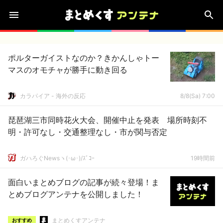
ポルターガイストなのか？きかんしゃトー
マスのオモチャが勝手に動き回る
カラパイア - 海外の反応
8/8(Sa) 7:00
琵琶湖三市同時花火大会、開催中止を発表 場所時刻不
明・許可なし・交通整理なし・市が関与否定
ガハろぐNewsヽ(･ω･)/ｽﾞｺｰ
19時間前
面白いまとめブログの記事が続々登場！ま
とめブログアンテナを公開しました！
まとめくすアンテナ
おすすめ