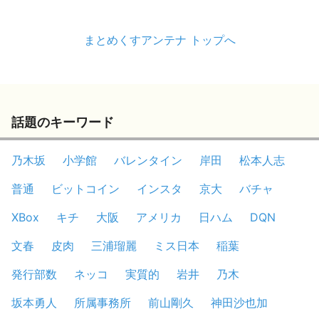
まとめくすアンテナ トップへ
話題のキーワード
乃木坂
小学館
バレンタイン
岸田
松本人志
普通
ビットコイン
インスタ
京大
バチャ
XBox
キチ
大阪
アメリカ
日ハム
DQN
文春
皮肉
三浦瑠麗
ミス日本
稲葉
発行部数
ネッコ
実質的
岩井
乃木
坂本勇人
所属事務所
前山剛久
神田沙也加