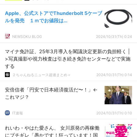
Apple、公式ストアでThunderbolt 5ケーブ
ルを発売 １ｍでお値段は…
NEWSOKU BLOG
2024/10/31(Th) 0:24
マイナ免許証、25年3月導入を閣議決定更新の負担軽く |
>写真撮影や視力検査は引き続き免許センターなどで実施
する
２ちゃんねるニュース超速まとめ＋
2024/10/31(Th) 0:14
安倍信者「円安で日本経済復活だ〜！」←
これマジ？
IT速報
2024/10/31(Th) 0:10
れいわ・やはた愛さん、 女川原発の再稼働
にブチギレ「愚かです！狂っています！国