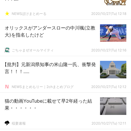
NEWSぽけまとめーる
2020/10/27(Tu) 12:18
オリックスがアンダースローの中川颯(立教
大)を指名したけど
ごちゃまぜオールマイティ
2020/10/27(Tu) 12:16
【批判】元新潟県知事の米山隆一氏、衝撃発
言！！！.....
NEWSまとめもりー｜2chまとめブログ
2020/10/27(Tu) 12:12
猫の動画YouTubeに載せて早2年経った結
果・・・・・・
稲妻速報
2020/10/27(Tu) 12:11