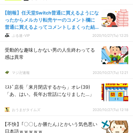
【朗報】任天堂Switch普通に買えるようにな
ったからメルカリ転売ヤーのコメント欄に
普通に買えるよってコメントしまくった結
果
ぶる速-VIP
2020/10/27(Tu) 12:25
受動的な趣味しかない男の人生終わってる
感は異常
マジ卍速報
2020/10/27(Tu) 12:21
ﾐｽﾄﾞ店長「来月閉店するから」オレ(39)
「あ、はい。長年お世話になりました…」
おうまがタイムズ
2020/10/27(Tu) 12:18
【不快】｢〇〇しか勝たん｣とかいう気色悪い
日本語ｗｗｗｗｗ