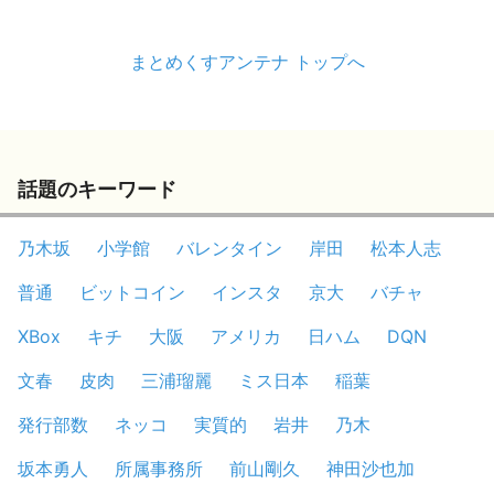
まとめくすアンテナ トップへ
話題のキーワード
乃木坂
小学館
バレンタイン
岸田
松本人志
普通
ビットコイン
インスタ
京大
バチャ
XBox
キチ
大阪
アメリカ
日ハム
DQN
文春
皮肉
三浦瑠麗
ミス日本
稲葉
発行部数
ネッコ
実質的
岩井
乃木
坂本勇人
所属事務所
前山剛久
神田沙也加