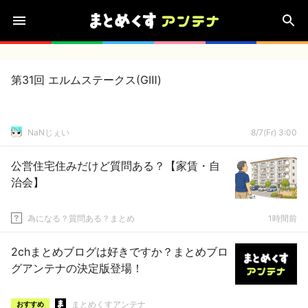
第31回 エルムステークス(GⅢ)
NaNじぇい
8/7(Fr) 3:00
公営住宅住みだけど質問ある？【家賃・自
治会】
為になる？質問ある？まとめ
1時間前
2chまとめブログは好きですか？まとめブロ
グアンテナの決定版登場！
まとめくすアンテナ
おすすめ