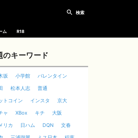
ーム
R18
題のキーワード
木坂
小学館
バレンタイン
田
松本人志
普通
ットコイン
インスタ
京大
チャ
XBox
キチ
大阪
メリカ
日ハム
DQN
文春
肉
三浦瑠麗
ミス日本
稲葉