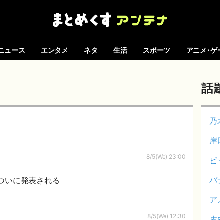
ニュース
エンタメ
ネタ
生活
スポーツ
アニメ･ゲ
話
乃
岸
8/5(We) 23:00
ビ
バ
ついに発表される
ア
8/5(We) 12:30
皮