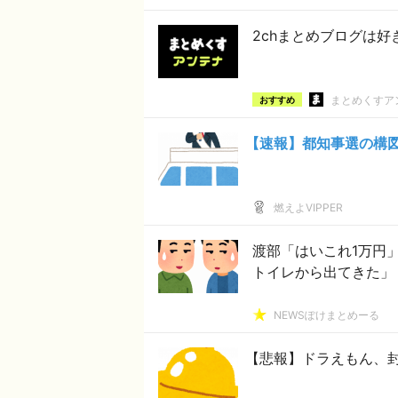
2chまとめブログは
まとめくすア
おすすめ
【速報】都知事選の構
燃えよVIPPER
渡部「はいこれ1万円
トイレから出てきた」
NEWSぽけまとめーる
【悲報】ドラえもん、