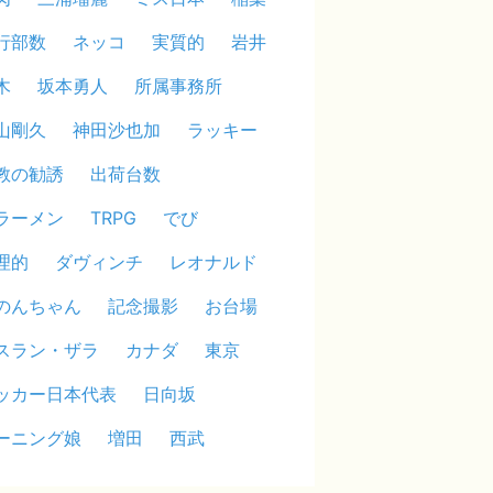
行部数
ネッコ
実質的
岩井
木
坂本勇人
所属事務所
山剛久
神田沙也加
ラッキー
教の勧誘
出荷台数
ラーメン
TRPG
でび
理的
ダヴィンチ
レオナルド
のんちゃん
記念撮影
お台場
スラン・ザラ
カナダ
東京
ッカー日本代表
日向坂
ーニング娘
増田
西武