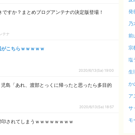
発
好きですか？まとめブログアンテナの決定版登場！
乃
ンテナ
前
宗
図がこちらｗｗｗｗｗ
塩
2020/6/13(Sa) 19:00
生
か
」児島「あれ、渡部とっくに帰ったと思ったら多目的
ア
2020/6/13(Sa) 18:57
サ
モ
封印されてしまうｗｗｗｗｗｗｗｗ