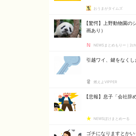
おうまがタイムズ
【驚愕】上野動物園の
画あり）
NEWSまとめもりー｜2c
引越ワイ、鍵をなくし
燃えよVIPPER
【悲報】息子「会社辞
NEWSぽけまとめーる
ゴチになりますとかい