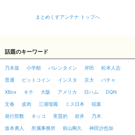
まとめくすアンテナ トップへ
話題のキーワード
乃木坂
小学館
バレンタイン
岸田
松本人志
普通
ビットコイン
インスタ
京大
バチャ
XBox
キチ
大阪
アメリカ
日ハム
DQN
文春
皮肉
三浦瑠麗
ミス日本
稲葉
発行部数
ネッコ
実質的
岩井
乃木
坂本勇人
所属事務所
前山剛久
神田沙也加