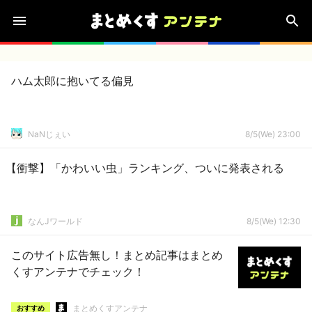
ハム太郎に抱いてる偏見
NaNじぇい
8/5(We) 23:00
【衝撃】「かわいい虫」ランキング、ついに発表される
なんJワールド
8/5(We) 12:30
このサイト広告無し！まとめ記事はまとめ
くすアンテナでチェック！
まとめくすアンテナ
おすすめ