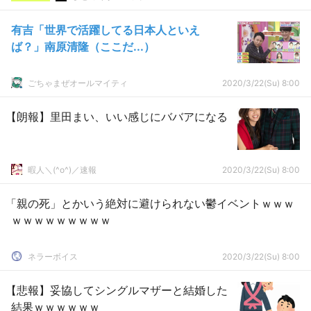
有吉「世界で活躍してる日本人といえ
ば？」南原清隆（ここだ...）
ごちゃまぜオールマイティ
2020/3/22(Su) 8:00
【朗報】里田まい、いい感じにババアになる
暇人＼(^o^)／速報
2020/3/22(Su) 8:00
「親の死」とかいう絶対に避けられない鬱イベントｗｗｗ
ｗｗｗｗｗｗｗｗｗ
ネラーボイス
2020/3/22(Su) 8:00
【悲報】妥協してシングルマザーと結婚した
結果ｗｗｗｗｗｗ