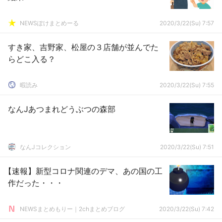
NEWSぽけまとめーる
2020/3/22(Su) 7:57
すき家、吉野家、松屋の３店舗が並んでた
らどこ入る？
暇読み
2020/3/22(Su) 7:55
なんJあつまれどうぶつの森部
なんJコレクション
2020/3/22(Su) 7:51
【速報】新型コロナ関連のデマ、あの国の工
作だった・・・
NEWSまとめもりー｜2chまとめブログ
2020/3/22(Su) 7:42