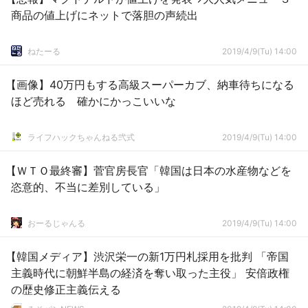
商品の値上げにネットで落胆の声続出
ねたーる
2019/4/9(Tu) 14:00
【画像】40万円もする高級スーパーカブ、納車待ちになる
ほど売れる 確かにかっこいいな
ライフハックちゃんねる弐式
2019/4/9(Tu) 14:00
【ＷＴＯ最終審】菅官房長官「韓国は日本の水産物などを
恣意的、不当に差別している」
おーるじゃんる
2019/4/9(Tu) 14:00
【韓国メディア】渋沢栄一の新1万円札採用を批判 「帝国
主義時代に朝鮮半島の経済を奪い取った主役」 安倍政権
の歴史修正主義伝える