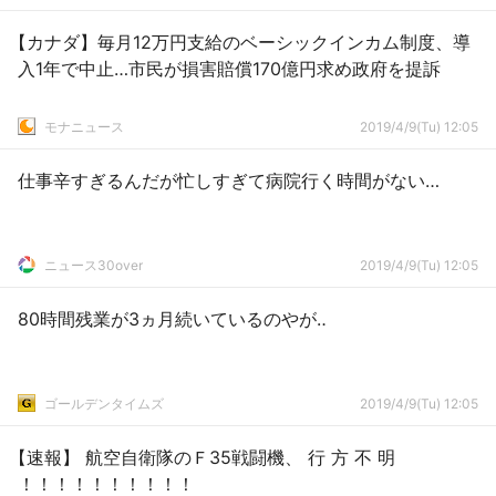
【カナダ】毎月12万円支給のベーシックインカム制度、導
入1年で中止…市民が損害賠償170億円求め政府を提訴
モナニュース
2019/4/9(Tu) 12:05
仕事辛すぎるんだが忙しすぎて病院行く時間がない…
ニュース30over
2019/4/9(Tu) 12:05
80時間残業が3ヵ月続いているのやが‥
ゴールデンタイムズ
2019/4/9(Tu) 12:05
【速報】 航空自衛隊のＦ35戦闘機、 行 方 不 明
！！！！！！！！！！