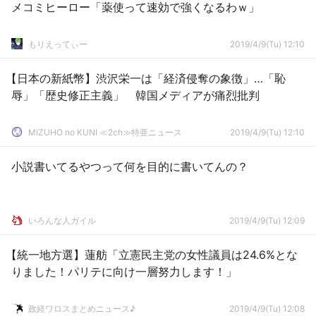
メコミヒーロー「薬使って速効で強くなるわｗ」
もりえってぃー
2019/4/9(Tu) 12:10
【日本の新紙幣】渋沢栄一は「経済侵奪の象徴」…「恥
辱」「歴史修正主義」 韓国メディアが痛烈批判
MIZUHO no KUNI ≪2ch≫特亜ニュース
2019/4/9(Tu) 12:10
小説書いてるやつって何を目的に書いてんの？
いろんな人ガイル
2019/4/9(Tu) 12:09
【統一地方選】蓮舫「立憲民主党の女性議員は24.6%とな
りました！パリテに向け一層努力します！」
政経ワロスまとめニュース♪
2019/4/9(Tu) 12:08