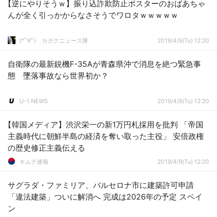
【逆にやりそうｗ】振り込詐欺防止ポスターのおばあちゃ
んが全く引っかからなさそうでワロタｗｗｗｗｗ
(*ﾟ∀ﾟ)ゞカガクニュース隊
2019/4/9(Tu) 12:20
自衛隊の最新鋭機F-35Aが青森県沖で消息を絶つ緊急事
態 墜落事故なら世界初か？
U-1 NEWS
2019/4/9(Tu) 12:20
【韓国メディア】渋沢栄一の新1万円札採用を批判 「帝国
主義時代に朝鮮半島の経済を奪い取った主役」 安倍政権
の歴史修正主義伝える
キムチ速報
2019/4/9(Tu) 12:20
サグラダ・ファミリア、バルセロナ市に建築許可申請
「違法建築」ついに解消へ 完成は2026年の予定 スペイ
ン