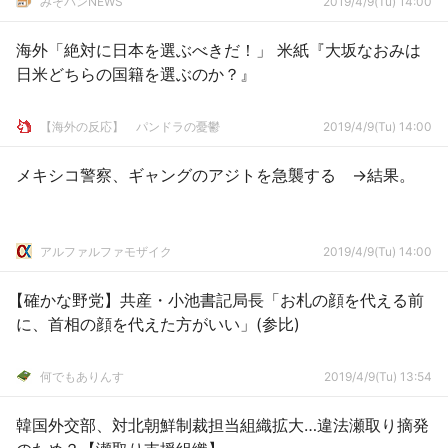
みそパンNEWS
2019/4/9(Tu) 14:00
海外「絶対に日本を選ぶべきだ！」 米紙『大坂なおみは
日米どちらの国籍を選ぶのか？』
【海外の反応】 パンドラの憂鬱
2019/4/9(Tu) 14:00
メキシコ警察、ギャングのアジトを急襲する →結果。
アルファルファモザイク
2019/4/9(Tu) 14:00
【確かな野党】共産・小池書記局長「お札の顔を代える前
に、首相の顔を代えた方がいい」(参比)
何でもありんす
2019/4/9(Tu) 13:54
韓国外交部、対北朝鮮制裁担当組織拡大…違法瀬取り摘発