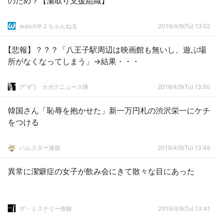
のため？【瀬取り支援組織】
watch＠２ちゃんねる
2019/4/9(Tu) 13:52
【悲報】？？？「八王子駅周辺は映画館も無いし、遊ぶ場
所がなくなってしまう」→結果・・・
(*ﾟ∀ﾟ)ゞカガクニュース隊
2019/4/9(Tu) 13:50
韓国さん「恥辱を抱かせた」新一万円札の渋沢栄一にケチ
をつける
ハムスター速報
2019/4/9(Tu) 13:49
異常に潔癖症の女子が飲み会にきて散々な目にあった
ザ・ミステリー体験
2019/4/9(Tu) 13:41