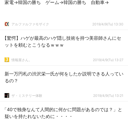
家電→韓国の勝ち ゲーム→韓国の勝ち 自動車→
アルファルファモザイク
2019/4/9(Tu) 13:30
【驚愕】ハゲが最高のハゲ隠し技術を持つ美容師さんにセ
ットを頼むとこうなるｗｗｗ
情報屋さん。
2019/4/9(Tu) 13:27
新一万円札の渋沢栄一氏が何をしたか説明できる人ってい
るの？
ザ・ミステリー体験
2019/4/9(Tu) 13:21
「40で独身なんて人間的に何かに問題があるのでは？」と
疑いを持たれないために・・・・