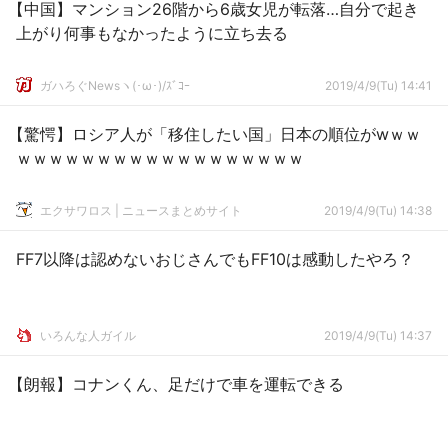
【中国】マンション26階から6歳女児が転落…自分で起き
上がり何事もなかったように立ち去る
ガハろぐNewsヽ(･ω･)/ｽﾞｺｰ
2019/4/9(Tu) 14:41
【驚愕】ロシア人が「移住したい国」日本の順位がwｗｗ
ｗｗｗｗｗｗｗｗｗｗｗｗｗｗｗｗｗｗ
エクサワロス | ニュースまとめサイト
2019/4/9(Tu) 14:38
FF7以降は認めないおじさんでもFF10は感動したやろ？
いろんな人ガイル
2019/4/9(Tu) 14:37
【朗報】コナンくん、足だけで車を運転できる