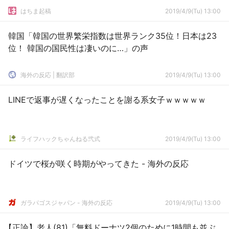
はちま起稿
2019/4/9(Tu) 13:00
韓国「韓国の世界繁栄指数は世界ランク35位！日本は23
位！ 韓国の国民性は凄いのに…」の声
海外の反応 | 翻訳部
2019/4/9(Tu) 13:00
LINEで返事が遅くなったことを謝る系女子ｗｗｗｗｗ
ライフハックちゃんねる弐式
2019/4/9(Tu) 13:00
ドイツで桜が咲く時期がやってきた - 海外の反応
ガラパゴスジャパン - 海外の反応
2019/4/9(Tu) 13:00
【正論】老人(81)「無料ドーナツ2個のために1時間も並ぶ