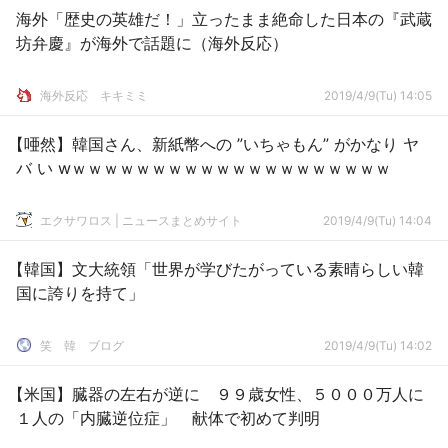
海外「歴史の英雄だ！」立ったまま絶命した日本の『武蔵
坊弁慶』が海外で話題に（海外反応）
­海外反応 キキミミ
2019/4/9(Tu) 14:05
【唖然】韓国さん、新紙幣への ”いちゃもん” がかなり ヤ
バ い wｗｗｗｗｗｗｗｗｗｗｗｗｗｗｗｗｗｗｗｗ
エクサワロス | ニュースまとめサイト
2019/4/9(Tu) 14:04
【韓国】文大統領「世界が学びたがっている素晴らしい韓
国に誇りを持て」
笑 韓 ブログ
2019/4/9(Tu) 14:02
【米国】臓器の左右が逆に ９９歳女性、５０００万人に
１人の「内臓逆位症」 献体で初めて判明