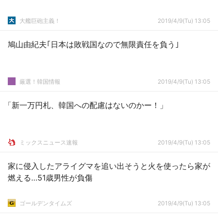
大艦巨砲主義！
2019/4/9(Tu) 13:05
鳩山由紀夫｢日本は敗戦国なので無限責任を負う｣
厳選！韓国情報
2019/4/9(Tu) 13:05
「新一万円札、韓国への配慮はないのかー！」
ミックスニュース速報
2019/4/9(Tu) 13:05
家に侵入したアライグマを追い出そうと火を使ったら家が
燃える…51歳男性が負傷
ゴールデンタイムズ
2019/4/9(Tu) 13:05