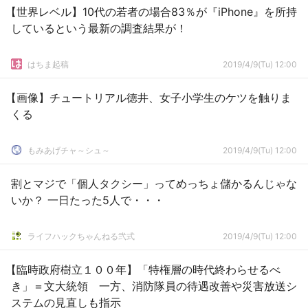
【世界レベル】10代の若者の場合83％が『iPhone』を所持
しているという最新の調査結果が！
はちま起稿
2019/4/9(Tu) 12:00
【画像】チュートリアル徳井、女子小学生のケツを触りま
くる
もみあげチャ～シュ～
2019/4/9(Tu) 12:00
割とマジで「個人タクシー」ってめっちょ儲かるんじゃな
いか？ 一日たった5人で・・・
ライフハックちゃんねる弐式
2019/4/9(Tu) 12:00
【臨時政府樹立１００年】「特権層の時代終わらせるべ
き」＝文大統領 一方、消防隊員の待遇改善や災害放送シ
ステムの見直しも指示