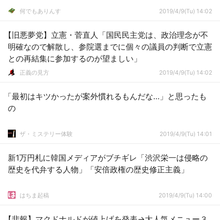
何でもありんす
2019/4/9(Tu) 14:02
【旧悪夢党】立憲・菅直人「国民民主党は、政治理念が不
明確なので解散し、参院選までに個々の議員の判断で立憲
との再結集に参加するのが望ましい」
正義の見方
2019/4/9(Tu) 14:02
「最初はキツかったが案外慣れるもんだな…」と思ったも
の
ザ・ミステリー体験
2019/4/9(Tu) 14:01
新1万円札に韓国メディアがブチギレ「渋沢栄一は侵略の
歴史を代弁する人物」「安倍政権の歴史修正主義」
はちま起稿
2019/4/9(Tu) 14:00
【悲報】マクドナルドが値上げを発表→大人気メニュー３