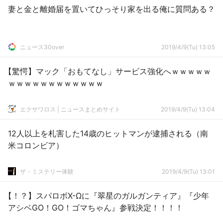
妻と金と離婚届を置いてひっそり家を出る俺に質問ある？
ニュース30over
2019/4/9(Tu) 13:05
【驚愕】マック「おもてなし」サービス強化へｗｗｗｗｗ
ｗｗｗｗｗｗｗｗｗｗｗｗ
エクサワロス | ニュースまとめサイト
2019/4/9(Tu) 13:04
12人以上を札害した14歳のヒットマンが逮捕される（南
米コロンビア）
ザ・ミステリー体験
2019/4/9(Tu) 13:01
【！？】スパロボX-Ωに『翠星のガルガンティア』『少年
アシベGO！GO！ゴマちゃん』参戦決定！！！！