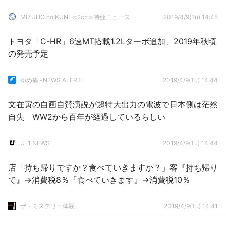
MIZUHO no KUNI ≪2ch≫特亜ニュース
2019/4/9(Tu) 14:45
トヨタ「C-HR」6速MT搭載1.2Lターボ追加、2019年秋頃
の発売予定
ゆめ痛 -NEWS ALERT-
2019/4/9(Tu) 14:44
文在寅の自画自賛演説が超特大出力の電波で日本側は茫然
自失 WW2から百年が経過しているらしい
U-1 NEWS
2019/4/9(Tu) 14:44
店「持ち帰りですか？食べていきますか？」客『持ち帰り
で』→消費税8％『食べていきます』→消費税10％
ザ・ミステリー体験
2019/4/9(Tu) 14:41