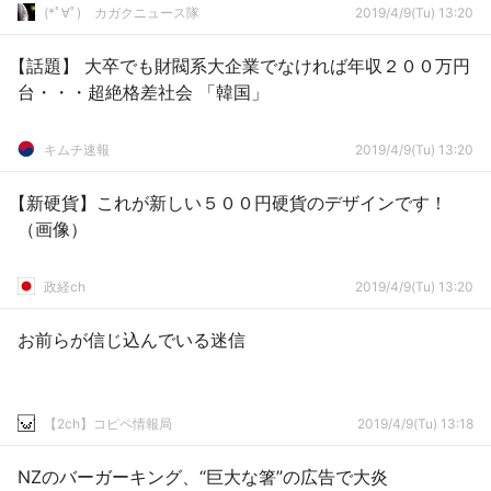
(*ﾟ∀ﾟ)ゞカガクニュース隊
2019/4/9(Tu) 13:20
【話題】 大卒でも財閥系大企業でなければ年収２００万円
台・・・超絶格差社会 「韓国」
キムチ速報
2019/4/9(Tu) 13:20
【新硬貨】これが新しい５００円硬貨のデザインです！
（画像）
政経ch
2019/4/9(Tu) 13:20
お前らが信じ込んでいる迷信
【2ch】コピペ情報局
2019/4/9(Tu) 13:18
NZのバーガーキング、“巨大な箸”の広告で大炎