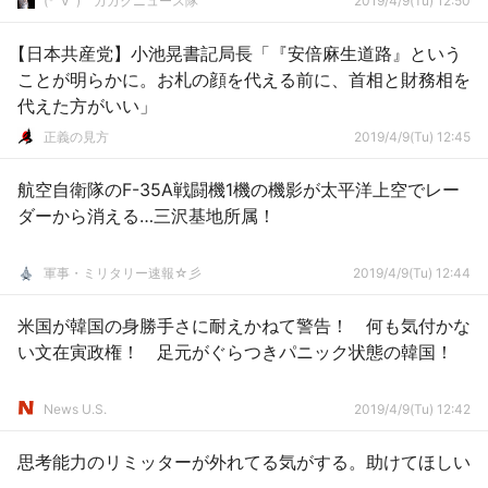
(*ﾟ∀ﾟ)ゞカガクニュース隊
2019/4/9(Tu) 12:50
【日本共産党】小池晃書記局長「『安倍麻生道路』という
ことが明らかに。お札の顔を代える前に、首相と財務相を
代えた方がいい」
正義の見方
2019/4/9(Tu) 12:45
航空自衛隊のF-35A戦闘機1機の機影が太平洋上空でレー
ダーから消える…三沢基地所属！
軍事・ミリタリー速報☆彡
2019/4/9(Tu) 12:44
米国が韓国の身勝手さに耐えかねて警告！ 何も気付かな
い文在寅政権！ 足元がぐらつきパニック状態の韓国！
News U.S.
2019/4/9(Tu) 12:42
思考能力のリミッターが外れてる気がする。助けてほしい