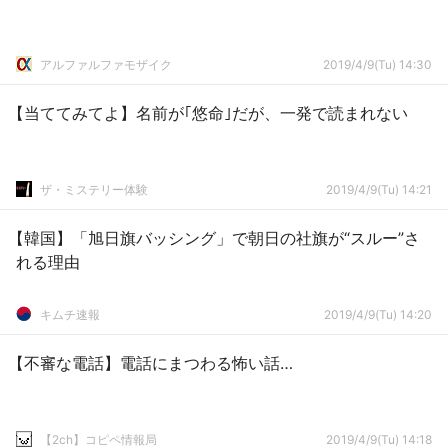
アルファルファモザイク
2019/4/9(Tu) 14:30
【当ててみてよ】名前が｢悠命｣だが、一発で読まれない
ザ・ミステリー体験
2019/4/9(Tu) 14:21
【韓国】「旭日旗バッシング」で朝日の社旗が“スルー”さ
れる理由
キムチ速報
2019/4/9(Tu) 14:20
【不審な電話】電話にまつわる怖い話…
【2ch】コピペ情報局
2019/4/9(Tu) 14:18