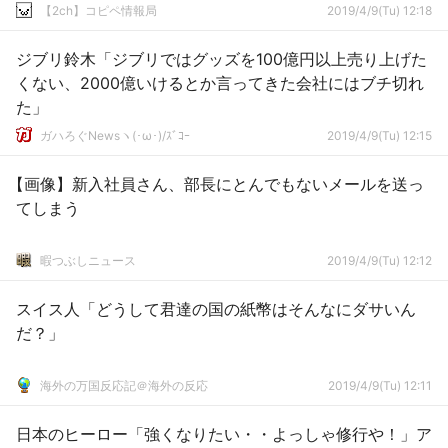
【2ch】コピペ情報局
2019/4/9(Tu) 12:18
ジブリ鈴木「ジブリではグッズを100億円以上売り上げた
くない、2000億いけるとか言ってきた会社にはブチ切れ
た」
ガハろぐNewsヽ(･ω･)/ｽﾞｺｰ
2019/4/9(Tu) 12:15
【画像】新入社員さん、部長にとんでもないメールを送っ
てしまう
暇つぶしニュース
2019/4/9(Tu) 12:12
スイス人「どうして君達の国の紙幣はそんなにダサいん
だ？」
海外の万国反応記＠海外の反応
2019/4/9(Tu) 12:11
日本のヒーロー「強くなりたい・・よっしゃ修行や！」ア