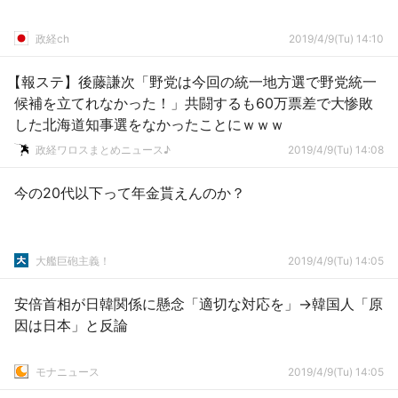
政経ch
2019/4/9(Tu) 14:10
【報ステ】後藤謙次「野党は今回の統一地方選で野党統一
候補を立てれなかった！」共闘するも60万票差で大惨敗
した北海道知事選をなかったことにｗｗｗ
政経ワロスまとめニュース♪
2019/4/9(Tu) 14:08
今の20代以下って年金貰えんのか？
大艦巨砲主義！
2019/4/9(Tu) 14:05
安倍首相が日韓関係に懸念「適切な対応を」→韓国人「原
因は日本」と反論
モナニュース
2019/4/9(Tu) 14:05