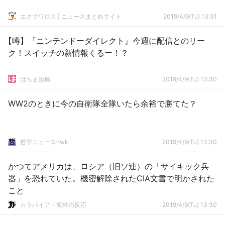
エクサワロス | ニュースまとめサイト
2019/4/9(Tu) 13:31
【噂】『ニンテンドーダイレクト』今週に配信とのリー
ク！スイッチの新情報くるー！？
はちま起稿
2019/4/9(Tu) 13:30
WW2のときに今の自衛隊全隊いたら余裕で勝てた？
哲学ニュースnwk
2019/4/9(Tu) 13:30
かつてアメリカは、ロシア（旧ソ連）の「サイキック兵
器」を恐れていた。機密解除されたCIA文書で明かされた
こと
カラパイア - 海外の反応
2019/4/9(Tu) 13:30