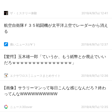
ザ・ミステリー体験
2019/4/9(Tu) 12:41
航空自衛隊Ｆ３５戦闘機が太平洋上空でレーダーから消え
る
痛いニュース(ﾉ∀`)
2019/4/9(Tu) 12:37
【驚愕】玉木雄一郎「ていうか、もう紙幣とか廃止でいい
だろｗｗｗｗｗｗｗｗｗｗｗｗｗｗｗ」
エクサワロス | ニュースまとめサイト
2019/4/9(Tu) 12:36
【画像】サラリーマンって毎日こんな感じなんだろ？終わ
ってんなWWWWWWWWWW
ニュース30over
2019/4/9(Tu) 12:35