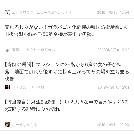
エクサワロス | ニュースまとめサイト
2019/4/9(Tu) 12:04
売れる兵器がない！ガラパゴス化危機の韓国防衛産業…K-
11複合型小銃やT‐50航空機が競争で劣勢に
軍事・ミリタリー速報☆彡
2019/4/9(Tu) 12:02
【奇跡の瞬間】マンションの26階から6歳の女の子が転
落！地面で倒れた後すぐに起き上がってその場を立ち去る
映像
ザ・ミステリー体験
2019/4/9(Tu) 12:01
【忖度発言】麻生副総理「はい？大きな声で言えや」ﾌﾞﾂﾌﾞ
ﾂ質問する記者にぶち切れ
おーるじゃんる
2019/4/9(Tu) 12:00