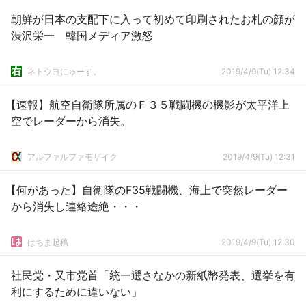
朝鮮が日本の支配下に入って初めて印刷されたお札の顔が
渋沢栄一 韓国メディア激怒
ネトウヨにゅーす。
2019/4/9(Tu) 12:34
【速報】航空自衛隊所属のＦ３５戦闘機の機影が太平洋上
空でレーダーから消失。
アルファルファモザイク
2019/4/9(Tu) 12:31
【何があった】自衛隊のF35戦闘機、海上で突然レーダー
から消失し連絡途絶・・・
はちま起稿
2019/4/9(Tu) 12:30
社民党・又市党首「統一選さなかの新紙幣発表、選挙を有
利にするために違いない」