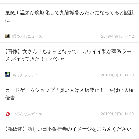
鬼怒川温泉が廃墟化して九龍城砦みたいになってると話題
に
暇つぶしニュース
2019/4/9(Tu) 14:12
【画像】女さん「ちょっと待って、カワイイ私が家系ラー
メン行ってきた！」パシャ
もりえってぃー
2019/4/9(Tu) 14:10
カードゲームショップ「臭い人は入店禁止！」←はい人権
侵害
いろんな人ガイル
2019/4/9(Tu) 14:10
【新紙幣】新しい日本銀行券のイメージをごらんください