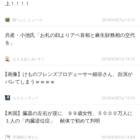
上！！！！
暇つぶしニュース
2019/4/9(Tu) 13:12
共産・小池氏「お札の顔よりアベ首相と麻生財務相の交代
を」
もえるあじあ(･∀･)
2019/4/9(Tu) 13:10
【画像】けものフレンズプロデューサー細谷さん、自演が
バレてしまうｗｗｗｗ
もりえってぃー
2019/4/9(Tu) 13:10
【米国】臓器の左右が逆に ９９歳女性、５０００万人に
１人の「内臓逆位症」 献体で初めて判明
常識的に考えた
2019/4/9(Tu) 13:09