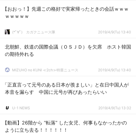
【おおっ！】先週この格好で実家帰ったときの会話ｗｗｗ
ｗｗｗｗｗ
(*ﾟ∀ﾟ)ゞカガクニュース隊
2019/4/9(Tu) 13:40
北朝鮮、鉄道の国際会議（ＯＳＪＤ）を欠席 ホスト韓国
の期待外れる
MIZUHO no KUNI ≪2ch≫特亜ニュース
2019/4/9(Tu) 13:40
「正直言って元号のある日本が羨ましい」と在日中国人が
本音を漏らす 中国に元号が再びあったらいい
U-1 NEWS
2019/4/9(Tu) 13:32
【動画】26階から ”転落” した女児、何事もなかったかの
ように立ち去る！！！！！！