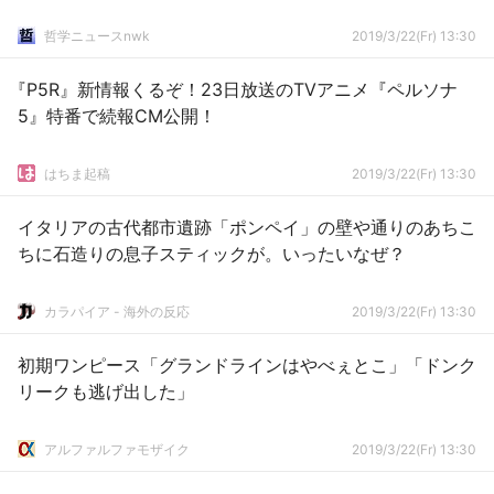
哲学ニュースnwk
2019/3/22(Fr) 13:30
『P5R』新情報くるぞ！23日放送のTVアニメ『ペルソナ
5』特番で続報CM公開！
はちま起稿
2019/3/22(Fr) 13:30
イタリアの古代都市遺跡「ポンペイ」の壁や通りのあちこ
ちに石造りの息子スティックが。いったいなぜ？
カラパイア - 海外の反応
2019/3/22(Fr) 13:30
初期ワンピース「グランドラインはやべぇとこ」「ドンク
リークも逃げ出した」
アルファルファモザイク
2019/3/22(Fr) 13:30