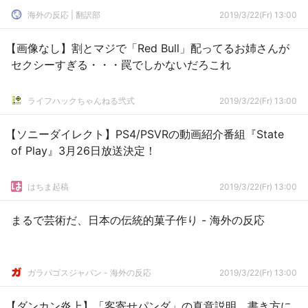
海外の反応 | 翻訳部
2019/3/22(Fr) 13:00
【画像なし】割とマジで「Red Bull」配ってるお姉さんが
セクシーすぎる・・・罠でしかないだろこれ
ライフハックちゃんねる弐式
2019/3/22(Fr) 13:00
【ソニーダイレクト】PS4/PSVRの動画紹介番組『State
of Play』3月26日放送決定！
はちま起稿
2019/3/22(Fr) 13:00
まるで芸術だ、日本の伝統的菓子作り - 海外の反応
ガラパゴスジャパン - 海外の反応
2019/3/22(Fr) 13:00
【ダンカン炎上】「客寄せパンダ」の真意説明、書き方に