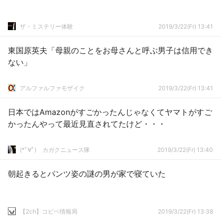
ザ・ミステリー体験
2019/3/22(Fr) 13:41
東国原英夫「母親のことをお母さんと呼ぶ男子は信用でき
ない」
アルファルファモザイク
2019/3/22(Fr) 13:41
日本ではAmazonがすごかったんじゃなくてヤマトがすご
かったんやって最近見直されてたけど・・・
(*ﾟ∀ﾟ)ゞカガクニュース隊
2019/3/22(Fr) 13:40
朝起きるとパンツ姿の謎の男が家で寝ていた
【2ch】コピペ情報局
2019/3/22(Fr) 13:38