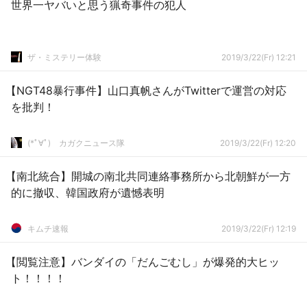
世界一ヤバいと思う猟奇事件の犯人
ザ・ミステリー体験
2019/3/22(Fr) 12:21
【NGT48暴行事件】山口真帆さんがTwitterで運営の対応
を批判！
(*ﾟ∀ﾟ)ゞカガクニュース隊
2019/3/22(Fr) 12:20
【南北統合】開城の南北共同連絡事務所から北朝鮮が一方
的に撤収、韓国政府が遺憾表明
キムチ速報
2019/3/22(Fr) 12:19
【閲覧注意】バンダイの「だんごむし」が爆発的大ヒッ
ト！！！！