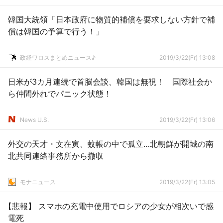
韓国大統領「日本政府に物質的補償を要求しない方針で補
償は韓国の予算で行う！」
政経ワロスまとめニュース♪
2019/3/22(Fr) 13:08
日米が3カ月連続で首脳会談、韓国は無視！ 国際社会か
ら仲間外れでパニック状態！
News U.S.
2019/3/22(Fr) 13:06
外交の天才・文在寅、蚊帳の中で孤立…北朝鮮が開城の南
北共同連絡事務所から撤収
モナニュース
2019/3/22(Fr) 13:05
【悲報】 スマホの充電中使用でロシアの少女が相次いで感
電死