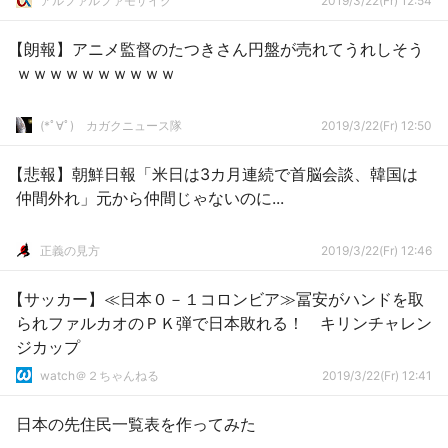
アルファルファモザイク
2019/3/22(Fr) 12:54
【朗報】アニメ監督のたつきさん円盤が売れてうれしそう
ｗｗｗｗｗｗｗｗｗｗ
(*ﾟ∀ﾟ)ゞカガクニュース隊
2019/3/22(Fr) 12:50
【悲報】朝鮮日報「米日は3カ月連続で首脳会談、韓国は
仲間外れ」元から仲間じゃないのに...
正義の見方
2019/3/22(Fr) 12:46
【サッカー】≪日本０－１コロンビア≫冨安がハンドを取
られファルカオのＰＫ弾で日本敗れる！ キリンチャレン
ジカップ
watch＠２ちゃんねる
2019/3/22(Fr) 12:41
日本の先住民一覧表を作ってみた