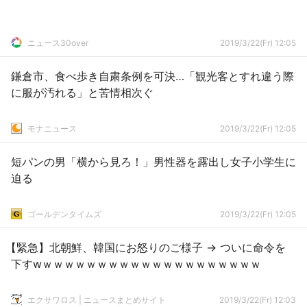
ニュース30over
2019/3/22(Fr) 12:05
鎌倉市、食べ歩き自粛条例を可決…「観光客とすれ違う際
に服が汚れる」と苦情相次ぐ
モナニュース
2019/3/22(Fr) 12:05
短パンの男「横から見ろ！」男性器を露出し女子小学生に
迫る
ゴールデンタイムズ
2019/3/22(Fr) 12:05
【緊急】北朝鮮、韓国にお怒りのご様子 → ついに命令を
下すwｗｗｗｗｗｗｗｗｗｗｗｗｗｗｗｗｗｗｗｗ
エクサワロス | ニュースまとめサイト
2019/3/22(Fr) 12:03