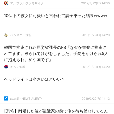
アルファルファモザイク
2019/3/22(Fr) 14:30
10個下の彼女に可愛いと言われて調子乗った結果wwww
ハムスター速報
2019/3/22(Fr) 14:20
韓国で拘束された厚労省課長のFB「なぜか警察に拘束さ
れてます。殴られてけがをしました。手錠をかけられ5人
に抱えられ。変な国です」
キムチ速報
2019/3/22(Fr) 14:20
ヘッドライトは小さいほどいい？
ゆめ痛 -NEWS ALERT-
2019/3/22(Fr) 14:13
【恐怖】離婚した嫁が最近家の前で俺を待ち伏せしてるん