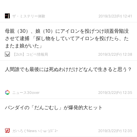
ザ・ミステリー体験
2019/3/22(Fr) 12:41
母親（30）、娘（10）にアイロンを投げつけ頭蓋骨陥没
させて逮捕 「探し物をしていてアイロンを投げたら、た
またま娘がいた」
【2ch】コピペ情報局
2019/3/22(Fr) 12:38
人間誰でも最後には死ぬわけだけどなんで生きると思う？
ニュース30over
2019/3/22(Fr) 12:35
バンダイの「だんごむし」が爆発的大ヒット
ガハろぐNewsヽ(･ω･)/ｽﾞｺｰ
2019/3/22(Fr) 12:35