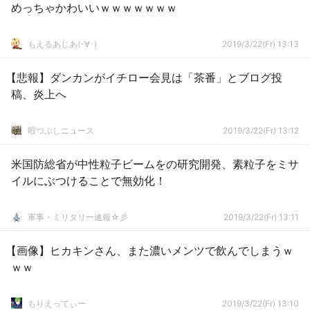
めっちゃかわいいｗｗｗｗｗｗｗ
もえるあじあ(･∀･)
2019/3/22(Fr) 13:13
【悲報】ダンカンがイチロー会見は「茶番」とブログ投
稿、炎上へ
暇つぶしニュース
2019/3/22(Fr) 13:12
米国防総省が中性粒子ビームをの研究開発、素粒子をミサ
イルにぶつけることで無効化！
軍事・ミリタリー速報☆彡
2019/3/22(Fr) 13:11
【画像】ヒカキンさん、また濃いメンツで飲んでしまうｗ
ｗｗ
もりえってぃー
2019/3/22(Fr) 13:10