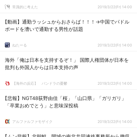
常識的に考えた
2019/3/22(Fr) 14:00
【動画】通勤ラッシュからおさらば！！！→中国でパドル
ボードを漕いで通勤する男性が話題
ねたーる
2019/3/22(Fr) 14:00
海外「俺は日本を支持するぞ！」 国際人権団体が日本を
批判も外国人からは日本支持の声
【海外の反応】 パンドラの憂鬱
2019/3/22(Fr) 14:00
【悲報】NGT48荻野由佳「桜」「山口県」「ガリガリ」
「卒業おめでとう」と意味深投稿
アルファルファモザイク
2019/3/22(Fr) 14:00
【ムン悲報】北朝鮮 開城の南北共同連絡事務所から撤収