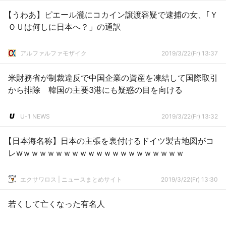
【うわあ】ピエール瀧にコカイン譲渡容疑で逮捕の女、｢Ｙ
ＯＵは何しに日本へ？」の通訳
アルファルファモザイク
2019/3/22(Fr) 13:37
米財務省が制裁違反で中国企業の資産を凍結して国際取引
から排除 韓国の主要3港にも疑惑の目を向ける
U-1 NEWS
2019/3/22(Fr) 13:32
【日本海名称】日本の主張を裏付けるドイツ製古地図がコ
レwｗｗｗｗｗｗｗｗｗｗｗｗｗｗｗｗｗｗｗｗ
エクサワロス | ニュースまとめサイト
2019/3/22(Fr) 13:30
若くして亡くなった有名人