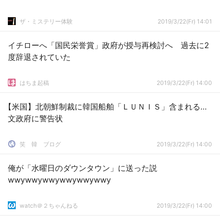
ザ・ミステリー体験
2019/3/22(Fr) 14:01
イチローへ「国民栄誉賞」政府が授与再検討へ 過去に2
度辞退されていた
はちま起稿
2019/3/22(Fr) 14:00
【米国】北朝鮮制裁に韓国船舶「ＬＵＮＩＳ」含まれる…
文政府に警告状
笑 韓 ブログ
2019/3/22(Fr) 14:00
俺が「水曜日のダウンタウン」に送った説
wwywwywwywwywwywwy
watch＠２ちゃんねる
2019/3/22(Fr) 14:00