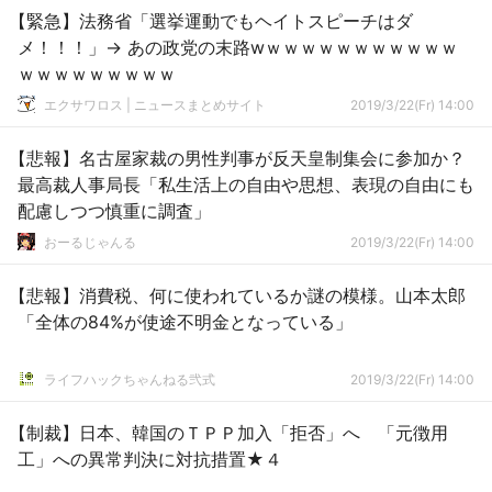
【緊急】法務省「選挙運動でもヘイトスピーチはダ
メ！！！」→ あの政党の末路wｗｗｗｗｗｗｗｗｗｗｗ
ｗｗｗｗｗｗｗｗｗ
エクサワロス | ニュースまとめサイト
2019/3/22(Fr) 14:00
【悲報】名古屋家裁の男性判事が反天皇制集会に参加か？
最高裁人事局長「私生活上の自由や思想、表現の自由にも
配慮しつつ慎重に調査」
おーるじゃんる
2019/3/22(Fr) 14:00
【悲報】消費税、何に使われているか謎の模様。山本太郎
「全体の84%が使途不明金となっている」
ライフハックちゃんねる弐式
2019/3/22(Fr) 14:00
【制裁】日本、韓国のＴＰＰ加入「拒否」へ 「元徴用
工」への異常判決に対抗措置★４