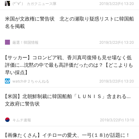
(*ﾟ∀ﾟ)ゞカガクニュース隊
2019/3/22(Fr) 13:20
米国が文政権に警告状 北との瀬取り疑惑リストに韓国船
名を掲載
厳選！韓国情報
2019/3/22(Fr) 13:20
【サッカー】コロンビア戦、香川真司復帰も見せ場なく低
評価に…沈黙の中で最も高評価だったのは？【どこよりも
早い採点】
watch＠２ちゃんねる
2019/3/22(Fr) 13:20
【米国】北朝鮮制裁に韓国船舶「ＬＵＮＩＳ」含まれる…
文政府に警告状
キムチ速報
2019/3/22(Fr) 13:19
【画像たくさん】イチローの愛犬、一弓(１８)が話題に！