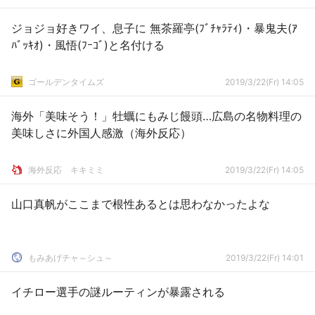
ジョジョ好きワイ、息子に 無茶羅亭(ﾌﾞﾁｬﾗﾃｨ)・暴鬼夫(ｱ
ﾊﾞｯｷｵ)・風悟(ﾌｰｺﾞ)と名付ける
ゴールデンタイムズ
2019/3/22(Fr) 14:05
海外「美味そう！」牡蠣にもみじ饅頭…広島の名物料理の
美味しさに外国人感激（海外反応）
­海外反応 キキミミ
2019/3/22(Fr) 14:05
山口真帆がここまで根性あるとは思わなかったよな
もみあげチャ～シュ～
2019/3/22(Fr) 14:01
イチロー選手の謎ルーティンが暴露される