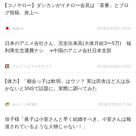
【コノヤロー】ダンカンがイチロー会見は「茶番」とブロ
グ投稿、炎上へ
政経ch
2019/3/22(Fr) 12:00
日本のアニメ会社さん、完全出来高(大体月給3〜5万) 福
利厚生交通費ナシ →中国のアニメ会社日本支部
アルファルファモザイク
2019/3/22(Fr) 12:00
【体力】「都会っ子は軟弱」はウソ？ 実は田舎ほど人は歩
かないとSNSで話題に。実際に調べてみた
みそパンNEWS
2019/3/22(Fr) 11:59
佳子様「眞子は小室さんと早く結婚すべき。小室さんは報
道されているような人物じゃない！」