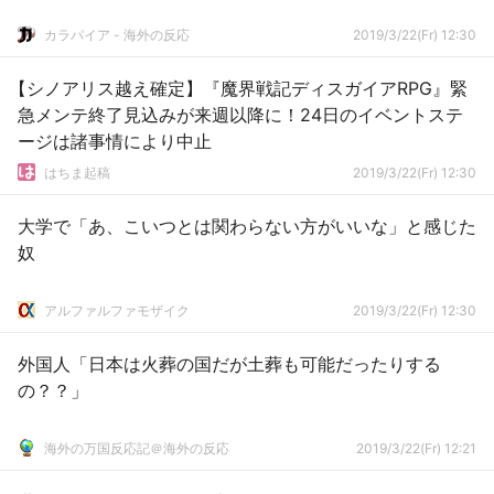
カラパイア - 海外の反応
2019/3/22(Fr) 12:30
【シノアリス越え確定】『魔界戦記ディスガイアRPG』緊
急メンテ終了見込みが来週以降に！24日のイベントステ
ージは諸事情により中止
はちま起稿
2019/3/22(Fr) 12:30
大学で「あ、こいつとは関わらない方がいいな」と感じた
奴
アルファルファモザイク
2019/3/22(Fr) 12:30
外国人「日本は火葬の国だが土葬も可能だったりする
の？？」
海外の万国反応記＠海外の反応
2019/3/22(Fr) 12:21