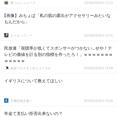
暇つぶしニュース
2019/3/22(Fr) 12:12
【画像】みちょぱ「私の肌の露出がアクセサリーみたいな
もんだから」
もりえってぃー
2019/3/22(Fr) 12:10
民放連「視聴率が低くてスポンサーがつかない…せや！テ
レビの価値を計る別の指標を作ったろ！」ｗｗｗｗｗｗｗ
ｗｗｗｗｗ
政経ワロスまとめニュース♪
2019/3/22(Fr) 12:08
イギリスについて教えてほしい
大艦巨砲主義！
2019/3/22(Fr) 12:05
年金て支払い拒否出来ないの？