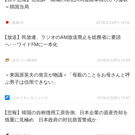
＝韓国当局
政経ch
2019/3/22(Fr) 14:00
【放送】民放連、ラジオのAM放送廃止を総務省に要請
へ･･･ワイドFMに一本化
みそパンNEWS
2019/3/22(Fr) 13:59
＜東国原英夫の発言が物議＞「母親のことをお母さんと呼
ぶ男子は信用できない」
ゴタゴタシタニュース
2019/3/22(Fr) 13:57
【悲報】韓国の自称徴用工原告側、日本企業の資産売却を
慎重に見極め 日本政府の対抗措置警戒か