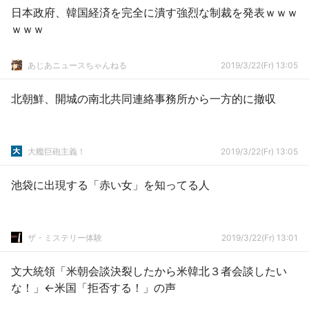
日本政府、韓国経済を完全に潰す強烈な制裁を発表ｗｗｗ
ｗｗｗ
あじあニュースちゃんねる
2019/3/22(Fr) 13:05
北朝鮮、開城の南北共同連絡事務所から一方的に撤収
大艦巨砲主義！
2019/3/22(Fr) 13:05
池袋に出現する「赤い女」を知ってる人
ザ・ミステリー体験
2019/3/22(Fr) 13:01
文大統領「米朝会談決裂したから米韓北３者会談したい
な！」←米国「拒否する！」の声