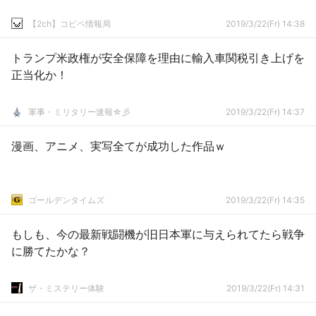
【2ch】コピペ情報局
2019/3/22(Fr) 14:38
トランプ米政権が安全保障を理由に輸入車関税引き上げを
正当化か！
軍事・ミリタリー速報☆彡
2019/3/22(Fr) 14:37
漫画、アニメ、実写全てが成功した作品ｗ
ゴールデンタイムズ
2019/3/22(Fr) 14:35
もしも、今の最新戦闘機が旧日本軍に与えられてたら戦争
に勝てたかな？
ザ・ミステリー体験
2019/3/22(Fr) 14:31