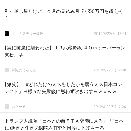
引っ越し屋だけど、今月の見込み月収が50万円を超えそ
う
ザ・ミステリー体験
2019/3/22(Fr) 12:01
【急に睡魔に襲われた】ＪＲ武蔵野線 ４０ｍオーバーラン
東松戸駅
常識的に考えた
2019/3/22(Fr) 12:00
【爆笑】「#どれだけのミスをしたかを競うミス日本コン
テスト」→様々な失敗談に思わず吹き出すｗｗｗｗｗ
ねたーる
2019/3/22(Fr) 12:00
トランプ大統領「日本との自ＦＴＡ交渉に入る」「(日本
に)豚肉と牛肉の関税をTPPと同等に下げさせる」