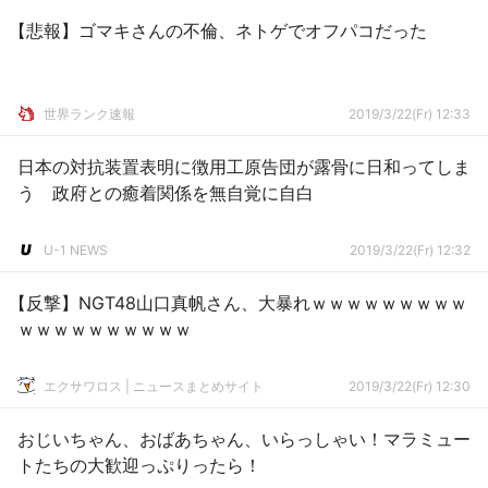
【悲報】ゴマキさんの不倫、ネトゲでオフパコだった
世界ランク速報
2019/3/22(Fr) 12:33
日本の対抗装置表明に徴用工原告団が露骨に日和ってしま
う 政府との癒着関係を無自覚に自白
U-1 NEWS
2019/3/22(Fr) 12:32
【反撃】NGT48山口真帆さん、大暴れｗｗｗｗｗｗｗｗｗ
ｗｗｗｗｗｗｗｗｗｗ
エクサワロス | ニュースまとめサイト
2019/3/22(Fr) 12:30
おじいちゃん、おばあちゃん、いらっしゃい！マラミュー
トたちの大歓迎っぷりったら！