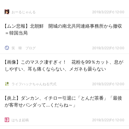
おーるじゃんる
2019/3/22(Fr) 12:00
【ムン悲報】北朝鮮 開城の南北共同連絡事務所から撤収
＝韓国当局
笑 韓 ブログ
2019/3/22(Fr) 12:00
【画像】このマスク凄すぎィ！ 花粉を99％カット、息が
しやすい、耳も痛くならない、メガネも曇らない
ライフハックちゃんねる弐式
2019/3/22(Fr) 12:00
【炎上】ダンカン、イチロー引退に「とんだ茶番」「最後
が客寄せパンダって…くだらね～」
はちま起稿
2019/3/22(Fr) 12:00