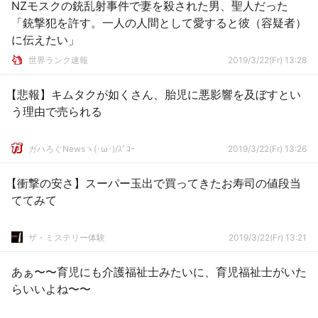
NZモスクの銃乱射事件で妻を殺された男、聖人だった
「銃撃犯を許す。一人の人間として愛すると彼（容疑者）
に伝えたい」
世界ランク速報
2019/3/22(Fr) 13:28
【悲報】キムタクが如くさん、胎児に悪影響を及ぼすとい
う理由で売られる
ガハろぐNewsヽ(･ω･)/ｽﾞｺｰ
2019/3/22(Fr) 13:26
【衝撃の安さ】スーパー玉出で買ってきたお寿司の値段当
ててみて
ザ・ミステリー体験
2019/3/22(Fr) 13:21
あぁ〜〜育児にも介護福祉士みたいに、育児福祉士がいた
らいいよね〜〜