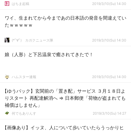
はちま起稿
2019/3/10(Su) 14:30
ワイ、生まれてから今まであの日本語の発音を間違えてい
たｗｗｗｗｗ
(*ﾟ∀ﾟ)ゞカガクニュース隊
2019/3/10(Su) 14:30
娘（人形）と下呂温泉で癒されてきたで！
ハムスター速報
2019/3/10(Su) 14:30
【ゆうパック】玄関前の「置き配」サービス ３月１８日よ
りスタート 再配達解消へ ⇒ 日本郵便「荷物が盗まれても
補償はしません」
何でもありんす
2019/3/10(Su) 14:27
【画像あり】イッヌ、人について歩いていたらうっかりヒ