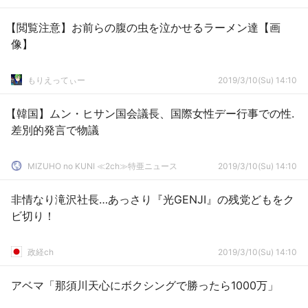
【閲覧注意】お前らの腹の虫を泣かせるラーメン達【画
像】
もりえってぃー
2019/3/10(Su) 14:10
【韓国】ムン・ヒサン国会議長、国際女性デー行事での性.
差別的発言で物議
MIZUHO no KUNI ≪2ch≫特亜ニュース
2019/3/10(Su) 14:10
非情なり滝沢社長…あっさり『光GENJI』の残党どもをク
ビ切り！
政経ch
2019/3/10(Su) 14:10
アベマ「那須川天心にボクシングで勝ったら1000万」