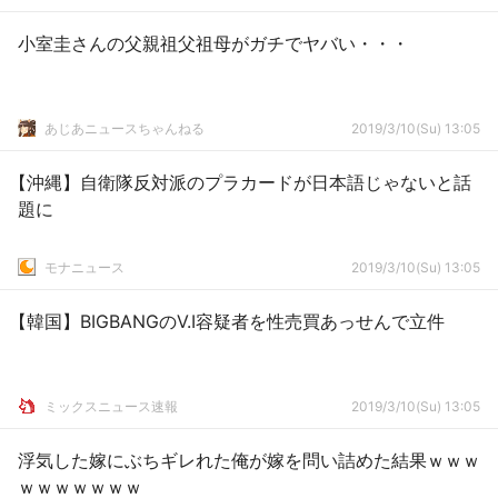
小室圭さんの父親祖父祖母がガチでヤバい・・・
あじあニュースちゃんねる
2019/3/10(Su) 13:05
【沖縄】自衛隊反対派のプラカードが日本語じゃないと話
題に
モナニュース
2019/3/10(Su) 13:05
【韓国】BIGBANGのV.I容疑者を性売買あっせんで立件
ミックスニュース速報
2019/3/10(Su) 13:05
浮気した嫁にぶちギレれた俺が嫁を問い詰めた結果ｗｗｗ
ｗｗｗｗｗｗｗ