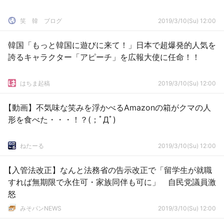
笑 韓 ブログ
2019/3/10(Su) 12:00
韓国「もっと韓国に遊びに来て！」日本で超爆発的人気を
誇るキャラクター「アピーチ」を広報大使に任命！！
はちま起稿
2019/3/10(Su) 12:00
【動画】不気味な笑みを浮かべるAmazonの箱がクマの人
形を食べた・・・！？(；ﾟДﾟ)
ねたーる
2019/3/10(Su) 12:00
【入管法改正】なんと法務省の告示改正で「留学生が就職
すれば無期限で永住可・家族同伴も可に」 自民党議員激
怒
みそパンNEWS
2019/3/10(Su) 12:00