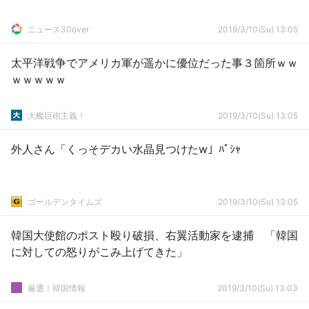
ニュース30over
2019/3/10(Su) 13:05
太平洋戦争でアメリカ軍が遥かに優位だった事３箇所ｗｗ
ｗｗｗｗｗ
大艦巨砲主義！
2019/3/10(Su) 13:05
外人さん「くっそデカい水晶見つけたw」ﾊﾟｼｬ
ゴールデンタイムズ
2019/3/10(Su) 13:05
韓国大使館のポスト殴り破損、右翼活動家を逮捕 「韓国
に対しての怒りがこみ上げてきた」
厳選！韓国情報
2019/3/10(Su) 13:03