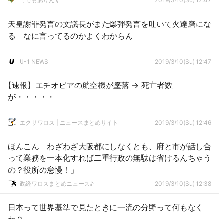
何でもありんす
2019/3/10(Su) 12:47
天皇謝罪発言の文議長がまた爆弾発言を吐いて火達磨にな
る なに言ってるのかよくわからん
U-1 NEWS
2019/3/10(Su) 12:47
【速報】エチオピアの航空機が墜落 → 死亡者数
が・・・・・
エクサワロス | ニュースまとめサイト
2019/3/10(Su) 12:46
ほんこん「わざわざ大阪都にしなくとも、府と市が話し合
って業務を一本化すれば二重行政の無駄は省けるんちゃう
の？役所の怠慢！」
政経ワロスまとめニュース♪
2019/3/10(Su) 12:38
日本って世界基準で見たときに一流の分野って何もなく