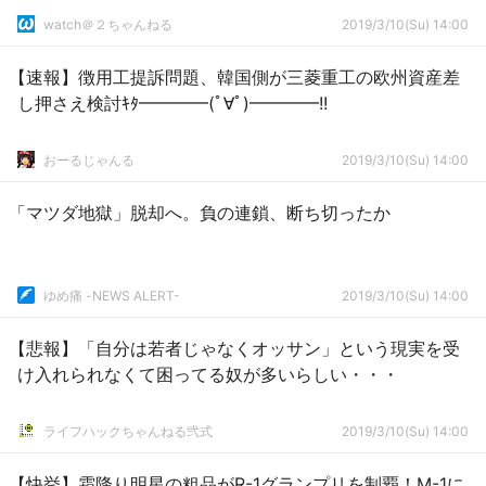
watch＠２ちゃんねる
2019/3/10(Su) 14:00
【速報】徴用工提訴問題、韓国側が三菱重工の欧州資産差
し押さえ検討ｷﾀ━━━━(ﾟ∀ﾟ)━━━━!!
おーるじゃんる
2019/3/10(Su) 14:00
「マツダ地獄」脱却へ。負の連鎖、断ち切ったか
ゆめ痛 -NEWS ALERT-
2019/3/10(Su) 14:00
【悲報】「自分は若者じゃなくオッサン」という現実を受
け入れられなくて困ってる奴が多いらしい・・・
ライフハックちゃんねる弐式
2019/3/10(Su) 14:00
【快挙】霜降り明星の粗品がR-1グランプリを制覇！M-1に