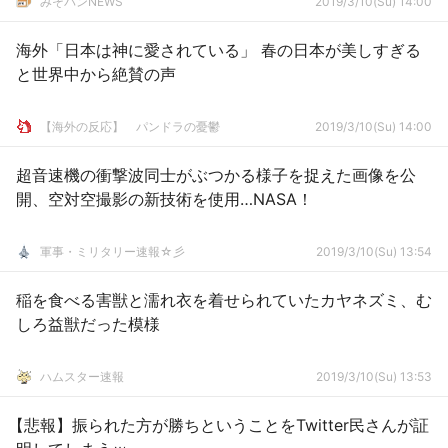
みそパンNEWS
2019/3/10(Su) 14:00
海外「日本は神に愛されている」 春の日本が美しすぎる
と世界中から絶賛の声
【海外の反応】 パンドラの憂鬱
2019/3/10(Su) 14:00
超音速機の衝撃波同士がぶつかる様子を捉えた画像を公
開、空対空撮影の新技術を使用…NASA！
軍事・ミリタリー速報☆彡
2019/3/10(Su) 13:54
稲を食べる害獣と濡れ衣を着せられていたカヤネズミ、む
しろ益獣だった模様
ハムスター速報
2019/3/10(Su) 13:53
【悲報】振られた方が勝ちということをTwitter民さんが証