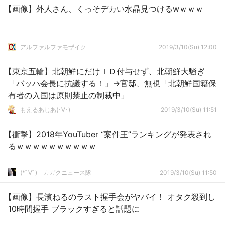
【画像】外人さん、くっそデカい水晶見つけるwｗｗｗ
アルファルファモザイク
2019/3/10(Su) 12:00
【東京五輪】北朝鮮にだけＩＤ付与せず、北朝鮮大騒ぎ
「バッハ会長に抗議する！」→官邸、無視「北朝鮮国籍保
有者の入国は原則禁止の制裁中」
もえるあじあ(･∀･)
2019/3/10(Su) 11:51
【衝撃】2018年YouTuber “案件王”ランキングが発表され
るｗｗｗｗｗｗｗｗｗｗ
(*ﾟ∀ﾟ)ゞカガクニュース隊
2019/3/10(Su) 11:50
【画像】長濱ねるのラスト握手会がヤバイ！ オタク殺到し
10時間握手 ブラックすぎると話題に