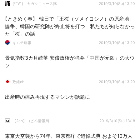
(*ﾟ∀ﾟ)ゞカガクニュース隊
2019/3/10(Su) 13:20
【ときめく春】 韓日で「王桜（ソメイヨシノ）の原産地」
論争、韓国の研究陣が終止符を打つ 私たちが知らなかっ
た「桜」の話
キムチ速報
2019/3/10(Su) 13:20
景気指数3カ月続落 安倍政権が強弁「中国が元凶」の大ウ
ソ
政経ch
2019/3/10(Su) 13:20
出産時の痛み再現するマシンが話題に
【2ch】コピペ情報局
2019/3/10(Su) 13:18
東京大空襲から74年、東京都庁で追悼式典 およそ10万人