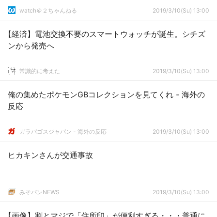
watch＠２ちゃんねる
2019/3/10(Su) 13:00
【経済】電池交換不要のスマートウォッチが誕生。シチズ
ンから発売へ
常識的に考えた
2019/3/10(Su) 13:00
俺の集めたポケモンGBコレクションを見てくれ - 海外の
反応
ガラパゴスジャパン - 海外の反応
2019/3/10(Su) 13:00
ヒカキンさんが交通事故
みそパンNEWS
2019/3/10(Su) 13:00
【画像】割とマジで「住所印」が便利すぎる・・・普通に