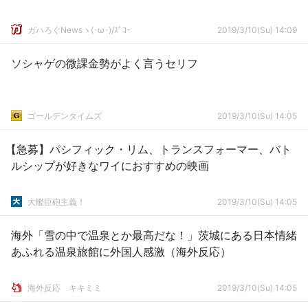
ガハろぐNewsヽ(･ω･)/ｽﾞｺｰ
2019/3/10(Su) 14:09
ソシャゲの微課金勢がよく言うセリフ
ゴールデンタイムズ
2019/3/10(Su) 14:05
【急募】パシフィック・リム、トランスフォーマー、バト
ルシップが好きなワイにおすすめの映画
大艦巨砲主義！
2019/3/10(Su) 14:05
海外「雪の中で温泉とか最高だな！」茨城にある日本情緒
あふれる温泉旅館に外国人感激（海外反応）
­海外反応 キキミミ
2019/3/10(Su) 14:05