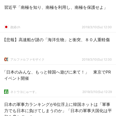
習近平「南極を知り、南極を利用し、南極を保護せよ」
政経ch
2019/3/10(Su) 12:30
【悲報】高速船が謎の「海洋生物」と衝突、８０人重軽傷
アルファルファモザイク
2019/3/10(Su) 12:30
「日本のみんな、もっと韓国へ遊びに来て！」 東京でPR
イベント開催
ネトウヨにゅーす。
2019/3/10(Su) 12:29
日本の軍事力ランキングが6位浮上に韓国ネットは「軍事
力でも日本に負けてしまうのか」「日本の軍事大国化は平