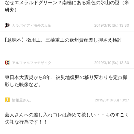
なぜエメラルドグリーン？南極にある緑色の氷山の謎（米
研究）
カラパイア - 海外の反応
2019/3/10(Su) 13:30
【意味不】徴用工、三菱重工の欧州資産差し押さえ検討
アルファルファモザイク
2019/3/10(Su) 13:30
東日本大震災から8年、被災地復興の移り変わりを定点撮
影した映像など。
情報屋さん。
2019/3/10(Su) 13:27
芸人さんへの差し入れコレは辞めて欲しい・・ものすごく
失礼な行為です！！