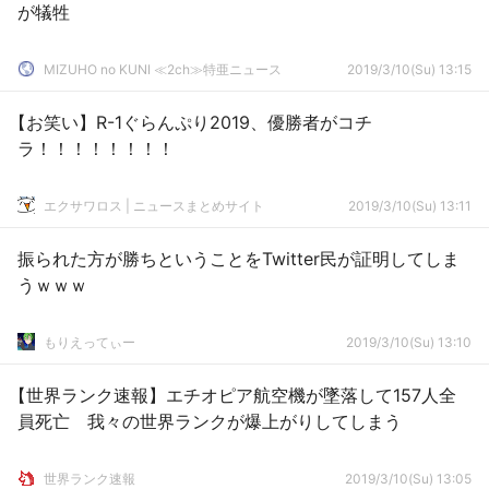
が犠牲
MIZUHO no KUNI ≪2ch≫特亜ニュース
2019/3/10(Su) 13:15
【お笑い】R-1ぐらんぷり2019、優勝者がコチ
ラ！！！！！！！！
エクサワロス | ニュースまとめサイト
2019/3/10(Su) 13:11
振られた方が勝ちということをTwitter民が証明してしま
うｗｗｗ
もりえってぃー
2019/3/10(Su) 13:10
【世界ランク速報】エチオピア航空機が墜落して157人全
員死亡 我々の世界ランクが爆上がりしてしまう
世界ランク速報
2019/3/10(Su) 13:05