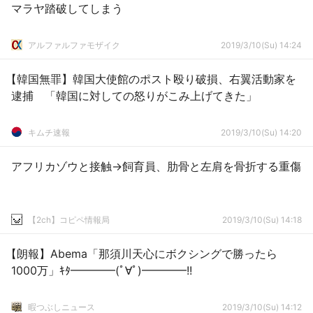
マラヤ踏破してしまう
アルファルファモザイク
2019/3/10(Su) 14:24
【韓国無罪】韓国大使館のポスト殴り破損、右翼活動家を
逮捕 「韓国に対しての怒りがこみ上げてきた」
キムチ速報
2019/3/10(Su) 14:20
アフリカゾウと接触→飼育員、肋骨と左肩を骨折する重傷
【2ch】コピペ情報局
2019/3/10(Su) 14:18
【朗報】Abema「那須川天心にボクシングで勝ったら
1000万」ｷﾀ━━━━(ﾟ∀ﾟ)━━━━!!
暇つぶしニュース
2019/3/10(Su) 14:12