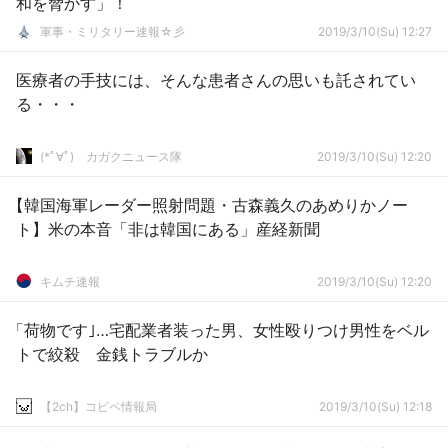
和を脅かす」！
軍事・ミリタリー速報☆彡
2019/3/10(Su) 12:27
医療者の手技には、そんな患者さんの思いも託されてい
る・・・
(*ﾟ∀ﾟ)ゞカガクニュース隊
2019/3/10(Su) 12:20
【韓国海軍レーダー照射問題・古森義久のあめりかノー
ト】米の本音「非は韓国にある」産経新聞
キムチ速報
2019/3/10(Su) 12:20
「荷物です｣…宅配業者装った男、女性殴りつけ男性をベル
トで絞殺 金銭トラブルか
【2ch】コピペ情報局
2019/3/10(Su) 12:18