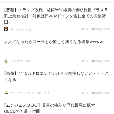
【悲報】トランプ政権、駐留米軍経費の全額負担プラス５
割上乗せ検討「対象は日本やドイツを含む全ての同盟諸
国」
おーるじゃんる
2019/3/10(Su) 12:00
大人になったらコーラとか欲しく無くなる現象wwww
ハムスター速報
2019/3/10(Su) 12:00
【画像】4年5万キロエンジンオイル交換しないと・・・こ
うなる
ライフハックちゃんねる弐式
2019/3/10(Su) 12:00
【ムンジェノ○○○】貧富の格差が歴代最悪に拡大
OECDでも最下位圏