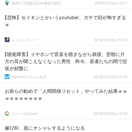
海外の万国反応記＠海外の反応
2019/3/10(Su) 12:11
【恐怖】セイキンとかいうyoutuber、ガチで顔が怖すぎる
ｗ
もりえってぃー
2019/3/10(Su) 12:10
【聴覚障害】イヤホンで音楽を聴きながら就寝、翌朝に片
方の耳が聞こえなくなった男性 昨今、若者たちの間で症
状が頻繁に
watch＠２ちゃんねる
2019/3/10(Su) 12:10
お前らの勧めで「人間関係リセット」やってみた結果ｗｗ
ｗｗｗｗｗｗｗｗ
ニュース30over
2019/3/10(Su) 12:05
嫁(28)、急にオシャレするようになる