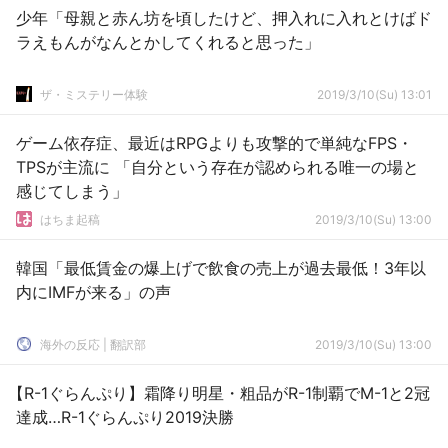
少年「母親と赤ん坊を頃したけど、押入れに入れとけばド
ラえもんがなんとかしてくれると思った」
ザ・ミステリー体験
2019/3/10(Su) 13:01
ゲーム依存症、最近はRPGよりも攻撃的で単純なFPS・
TPSが主流に 「自分という存在が認められる唯一の場と
感じてしまう」
はちま起稿
2019/3/10(Su) 13:00
韓国「最低賃金の爆上げで飲食の売上が過去最低！3年以
内にIMFが来る」の声
海外の反応 | 翻訳部
2019/3/10(Su) 13:00
【R-1ぐらんぷり】霜降り明星・粗品がR-1制覇でM-1と2冠
達成…R-1ぐらんぷり2019決勝