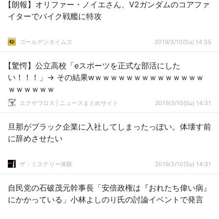
【朗報】オリファー・ノイエさん、V2ガンダムのコアファ
イターでバイク戦艦に特攻
ゴールデンタイムズ
2019/3/10(Su) 14:35
【驚愕】公立高校「eスポーツを正式な部活にした
い！！！」→ その結果wｗｗｗｗｗｗｗｗｗｗｗｗｗｗ
ｗｗｗｗｗｗ
エクサワロス | ニュースまとめサイト
2019/3/10(Su) 14:31
旦那がブラック企業に入社してしまったっぽい。体壊す前
に辞めさせたい
ザ・ミステリー体験
2019/3/10(Su) 14:31
自民党の石破茂元幹事長「安倍政権は『おれたち偉い病』
にかかっている」小林よしのり氏の討論イベントで発言