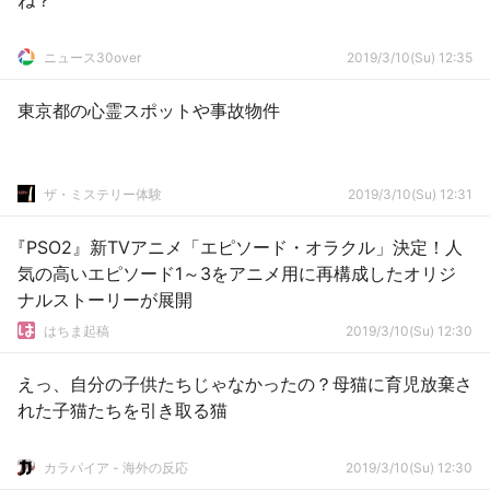
ね？
ニュース30over
2019/3/10(Su) 12:35
東京都の心霊スポットや事故物件
ザ・ミステリー体験
2019/3/10(Su) 12:31
『PSO2』新TVアニメ「エピソード・オラクル」決定！人
気の高いエピソード1～3をアニメ用に再構成したオリジ
ナルストーリーが展開
はちま起稿
2019/3/10(Su) 12:30
えっ、自分の子供たちじゃなかったの？母猫に育児放棄さ
れた子猫たちを引き取る猫
カラパイア - 海外の反応
2019/3/10(Su) 12:30