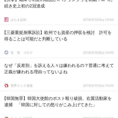
続き史上初の2冠達成
はちま起稿
2019/3/10(Su) 14:00
【三菱重挺身隊訴訟】欧州でも資産の押収を検討 許可を
得ることは可能だと判断している
笑 韓 ブログ
2019/3/10(Su) 14:00
なぜ「反差別」を訴える人々は嫌われるの？普通に考えて
正義が嫌われる理由ってないよね
世界ランク速報
2019/3/10(Su) 14:00
【韓国無罪】韓国大使館のポスト殴り破損、右翼活動家を
逮捕 「韓国に対しての怒りがこみ上げてきた」