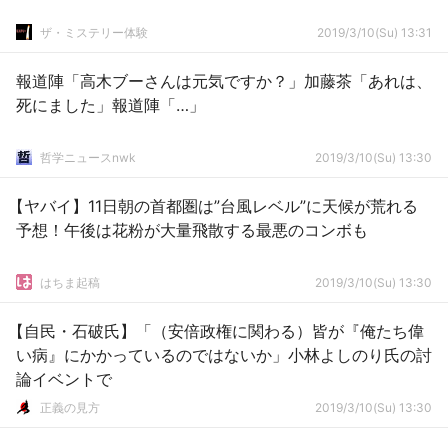
ザ・ミステリー体験
2019/3/10(Su) 13:31
報道陣「高木ブーさんは元気ですか？」加藤茶「あれは、
死にました」報道陣「…」
哲学ニュースnwk
2019/3/10(Su) 13:30
【ヤバイ】11日朝の首都圏は”台風レベル”に天候が荒れる
予想！午後は花粉が大量飛散する最悪のコンボも
はちま起稿
2019/3/10(Su) 13:30
【自民・石破氏】「（安倍政権に関わる）皆が『俺たち偉
い病』にかかっているのではないか」小林よしのり氏の討
論イベントで
正義の見方
2019/3/10(Su) 13:30