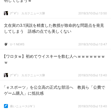
明してしまうｗ
(*ﾟ∀ﾟ)ゞカガクニュース隊
2019/3/10(Su) 13:50
文在寅の3.1演説を精査した教授が致命的な問題点を発見
してしまう 語感の点でも美しくない
U-1 NEWS
2019/3/10(Su) 13:47
【ワロタｗ】初めてウイスキーを飲む人へｗｗｗｗｗｗｗ
ｗ
(*ﾟ∀ﾟ)ゞカガクニュース隊
2019/3/10(Su) 13:40
「ｅスポーツ」を公立高の正式な部活へ 教員ら「公費で
ゲーム購入」に抵抗感
痛いニュース(ﾉ∀`)
2019/3/10(Su) 13:40