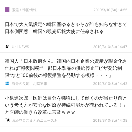
厳選！韓国情報
2019/3/10(Su) 14:55
日本で大人気設定の韓国産ゆるきゃらが誰も知らなすぎて
日本側困惑 韓国の観光広報大使に任命される
U-1 NEWS
2019/3/10(Su) 14:47
韓国人「日本政府さん、韓国内日本企業の資産が現金化さ
れれば“報復関税”“一部日本製品の供給停止”“ビザ発給制
限”など100前後の報復措置を発動する模様・・・」
海外の反応 お隣速報
2019/3/10(Su) 14:42
小泉進次郎「医師は自分を犠牲にして働くのが当たり前と
いう考え方が安心な医療が持続可能かが問われている！」
と医師の働き方改革に言及ｗｗｗ
政経ワロスまとめニュース♪
2019/3/10(Su) 14:38