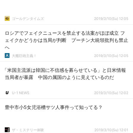
ゴールデンタイムズ
2019/3/10(Su) 12:05
ロシアでフェイクニュースを禁止する法案がほぼ成立 フ
ェイクかどうかは当局が判断 プーチン大統領批判も禁止
へ
大艦巨砲主義！
2019/3/10(Su) 12:05
「米国主流派は韓国に不信感を募らせている」と日米情報
当局者が暴露 中国の属国のように見えているのだ
U-1 NEWS
2019/3/10(Su) 12:02
豊中市小5女児浴槽サツ人事件って知ってる？
ザ・ミステリー体験
2019/3/10(Su) 12:01