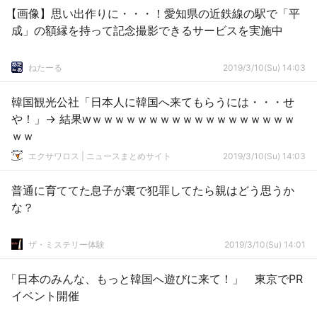
【画像】思い出作りに・・・！愛知県の近鉄線の駅で「平
成」の額縁を持って記念撮影できるサービスを実施中
ねたーる
2019/3/10(Su) 14:03
韓国観光公社「日本人に韓国へ来てもらうには・・・せ
や！」→ 結果wｗｗｗｗｗｗｗｗｗｗｗｗｗｗｗｗｗｗ
ｗｗ
エクサワロス | ニュースまとめサイト
2019/3/10(Su) 14:03
普通に育ててた息子が裏で犯罪してたら親はどう思うか
な？
ザ・ミステリー体験
2019/3/10(Su) 14:01
「日本のみんな、もっと韓国へ遊びに来て！」 東京でPR
イベント開催