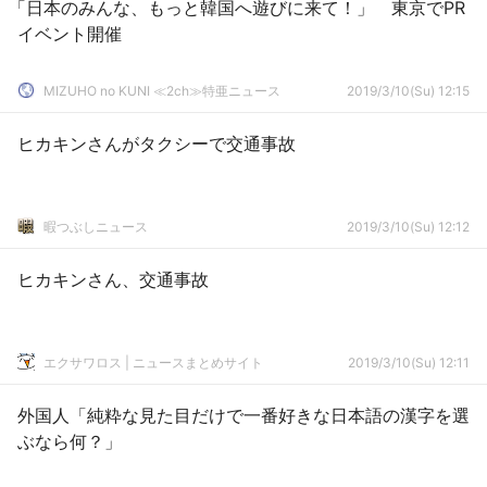
「日本のみんな、もっと韓国へ遊びに来て！」 東京でPR
イベント開催
MIZUHO no KUNI ≪2ch≫特亜ニュース
2019/3/10(Su) 12:15
ヒカキンさんがタクシーで交通事故
暇つぶしニュース
2019/3/10(Su) 12:12
ヒカキンさん、交通事故
エクサワロス | ニュースまとめサイト
2019/3/10(Su) 12:11
外国人「純粋な見た目だけで一番好きな日本語の漢字を選
ぶなら何？」