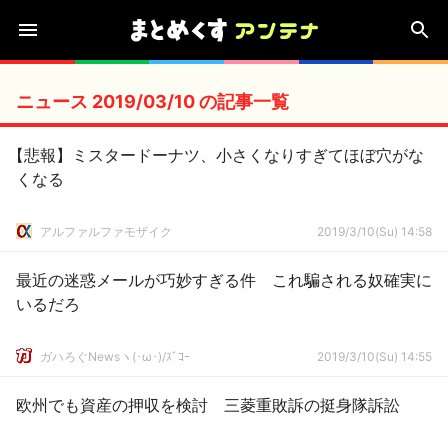
ニュース 2019/03/10 の記事一覧
【悲報】ミスタードーナツ、小さくなりすぎてほぼ穴がな
くなる
アルファルファモザイク
2019/3/10(Su) 14:58
最近の迷惑メールが巧妙すぎる件 これ騙される奴確実に
いるだろ
ガハろぐNewsヽ(･ω･)/ｽﾞｺｰ
2019/3/10(Su) 14:55
欧州でも資産の押収を検討 三菱重敗訴の挺身隊訴訟