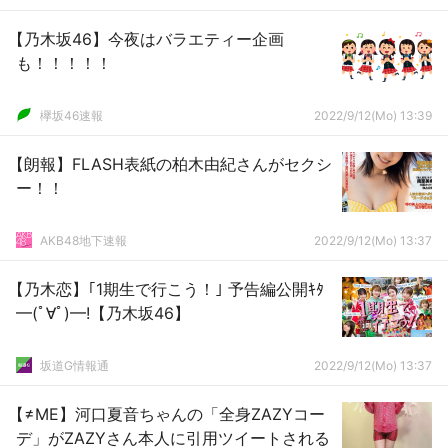
【乃木坂46】今夜はバラエティー企画
も！！！！！
欅坂46速報
2022/9/12(Mo) 13:39
【朗報】FLASH表紙の柏木由紀さんがセクシ
ー！！
AKB48地下速報
2022/9/12(Mo) 13:37
【乃木恋】｢1期生で行こう！｣ 予告編公開ｷﾀ
━(ﾟ∀ﾟ)━!【乃木坂46】
坂道G情報通
2022/9/12(Mo) 13:37
【≠ME】河口夏音ちゃんの「全身ZAZYコー
デ」がZAZYさん本人に引用ツイートされる