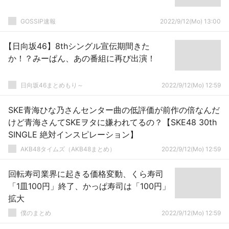
GOSSIP速報
2022/9/12(Mo) 13:00
【日向坂46】8thシングル宣伝期間きた
か！？みーぱん、あの番組に再び出演！
日向坂46まとめもり～
2022/9/12(Mo) 12:59
SKE青海ひな乃さんセンター曲の低評価が前作の倍なんだ
けど青海さんてSKEヲタに嫌われてるの？【SKE48 30th
SINGLE 絶対インスピレーション】
AKB48タイムズ（AKB48まとめ）
2022/9/12(Mo) 12:59
回転寿司業界に起きる価格変動、くら寿司
「1皿100円」終了、かっぱ寿司は「100円」
拡大
僕のまとめ
2022/9/12(Mo) 12:59