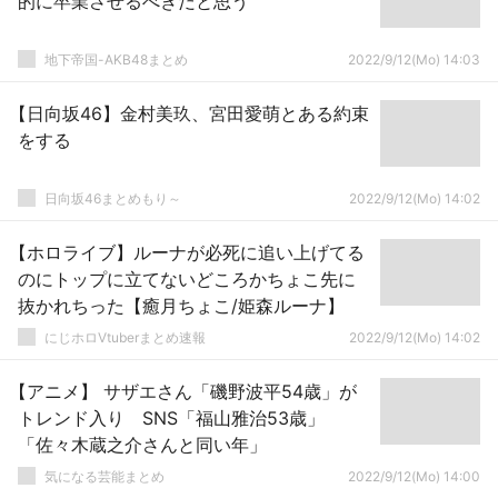
的に卒業させるべきだと思う
地下帝国-AKB48まとめ
2022/9/12(Mo) 14:03
【日向坂46】金村美玖、宮田愛萌とある約束
をする
日向坂46まとめもり～
2022/9/12(Mo) 14:02
【ホロライブ】ルーナが必死に追い上げてる
のにトップに立てないどころかちょこ先に
抜かれちった【癒月ちょこ/姫森ルーナ】
にじホロVtuberまとめ速報
2022/9/12(Mo) 14:02
【アニメ】 サザエさん「磯野波平54歳」が
トレンド入り SNS「福山雅治53歳」
「佐々木蔵之介さんと同い年」
気になる芸能まとめ
2022/9/12(Mo) 14:00