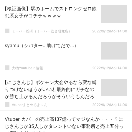
【検証画像】駅のホームでストロングゼロ飲
む系女子がコチラｗｗｗｗ
ミーハー総研（ミーハー総合研究所）
2022/9/12(Mo) 14:00
syamu（シバター…助けてだで…）
大物Youtubeｒ速報
2022/9/12(Mo) 14:00
【にじさんじ】ポケモン大会やるなら変な縛
りつけないほうがいいわ最終的にガチなの
が勝ち上がるんだろうがそういうもんだろ
Vtuberまとめるよ～ん
2022/9/12(Mo) 14:00
Vtuber カバーの売上高137億ってマジなんか・・・？に
じさんじが35人しかタレントいない事務所と売上五分っ