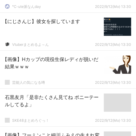
℃-ute派なんday
2022/9/12(Mo) 13:30
【にじさんじ】彼女を探しています
Vtuberまとめるよ～ん
2022/9/12(Mo) 13:30
【画像】Hカップの現役生保レディが脱いだ
結果ｗｗｗ
芸能人の気になる噂
2022/9/12(Mo) 13:30
石黒友月「是非たくさん見てね ポニーテー
ルしてるよ」
SKE48まとめろぐっ！
2022/9/12(Mo) 13:30
【画像】フーミンこと細川ふみえの生まれ変