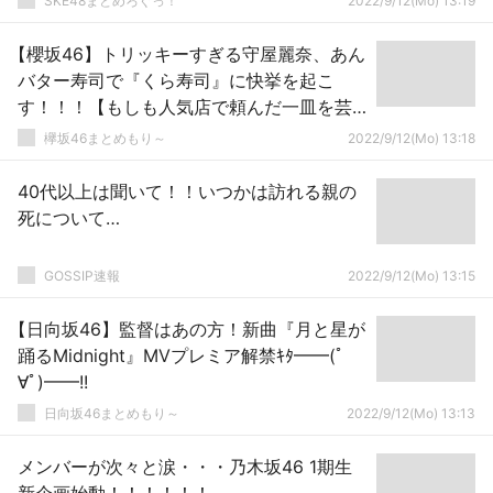
SKE48まとめろぐっ！
2022/9/12(Mo) 13:19
【櫻坂46】トリッキーすぎる守屋麗奈、あん
バター寿司で『くら寿司』に快挙を起こ
す！！！【もしも人気店で頼んだ一皿を芸
能人が作ってたら…】
欅坂46まとめもり～
2022/9/12(Mo) 13:18
40代以上は聞いて！！いつかは訪れる親の
死について…
GOSSIP速報
2022/9/12(Mo) 13:15
【日向坂46】監督はあの方！新曲『月と星が
踊るMidnight』MVプレミア解禁ｷﾀ━━(ﾟ
∀ﾟ)━━!!
日向坂46まとめもり～
2022/9/12(Mo) 13:13
メンバーが次々と涙・・・乃木坂46 1期生