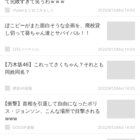
て完敗すぎて笑うわｗｗｗ
Vtuberまとめてみました
2022/9/12(Mo) 14:00
ぽこピーがまた面白そうな企画を、廃校貸
し切って葵ちゃん達とサバイバル！！
日刊バーチャル
2022/9/12(Mo) 14:00
【乃木坂46】これってさくちゃん？それとも
同姓同名？
欅坂46速報
2022/9/12(Mo) 14:00
【衝撃】首相を引退して自由になったボリ
ス・ジョンソン、こんな場所で目撃される
www
GOSSIP速報
2022/9/12(Mo) 14:00