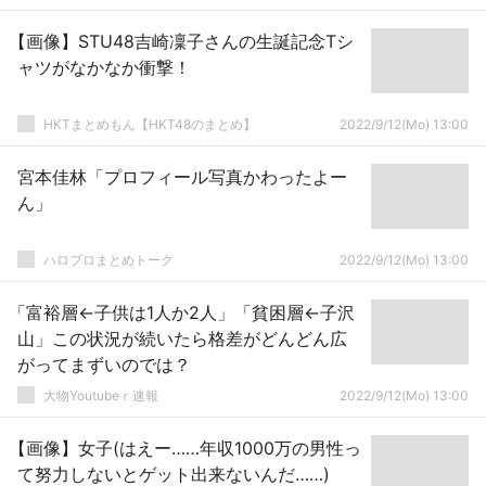
上げするの嫌だったんだうるさいもん」
【画像】STU48吉崎凜子さんの生誕記念Tシ
ャツがなかなか衝撃！
HKTまとめもん【HKT48のまとめ】
2022/9/12(Mo) 13:00
宮本佳林「プロフィール写真かわったよー
ん」
ハロプロまとめトーク
2022/9/12(Mo) 13:00
「富裕層←子供は1人か2人」「貧困層←子沢
山」この状況が続いたら格差がどんどん広
がってまずいのでは？
大物Youtubeｒ速報
2022/9/12(Mo) 13:00
【画像】女子(はえー……年収1000万の男性っ
て努力しないとゲット出来ないんだ……)