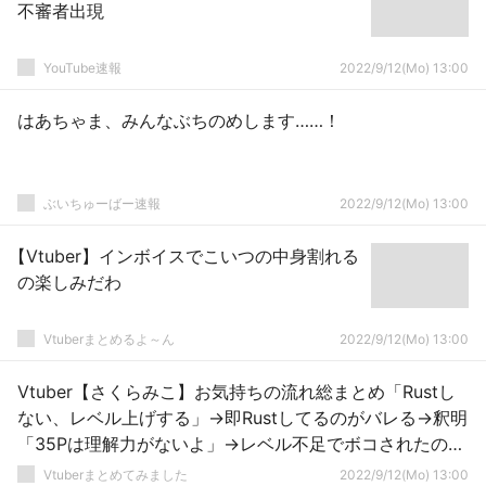
不審者出現
YouTube速報
2022/9/12(Mo) 13:00
はあちゃま、みんなぶちのめします……！
ぶいちゅーばー速報
2022/9/12(Mo) 13:00
【Vtuber】インボイスでこいつの中身割れる
の楽しみだわ
Vtuberまとめるよ～ん
2022/9/12(Mo) 13:00
Vtuber【さくらみこ】お気持ちの流れ総まとめ「Rustし
ない、レベル上げする」→即Rustしてるのがバレる→釈明
「35Pは理解力がないよ」→レベル不足でボコされたので
レベリング中 「うるさいにぇー！だから皆の前でレベル
Vtuberまとめてみました
2022/9/12(Mo) 13:00