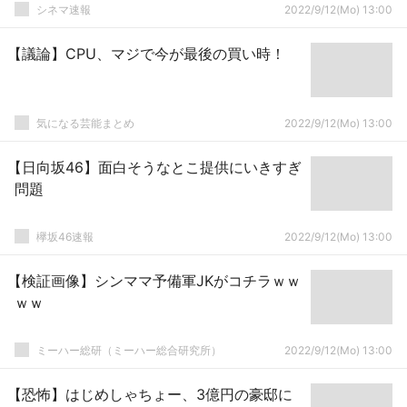
シネマ速報
2022/9/12(Mo) 13:00
【議論】CPU、マジで今が最後の買い時！
気になる芸能まとめ
2022/9/12(Mo) 13:00
【日向坂46】面白そうなとこ提供にいきすぎ
問題
欅坂46速報
2022/9/12(Mo) 13:00
【検証画像】シンママ予備軍JKがコチラｗｗ
ｗｗ
ミーハー総研（ミーハー総合研究所）
2022/9/12(Mo) 13:00
【恐怖】はじめしゃちょー、3億円の豪邸に