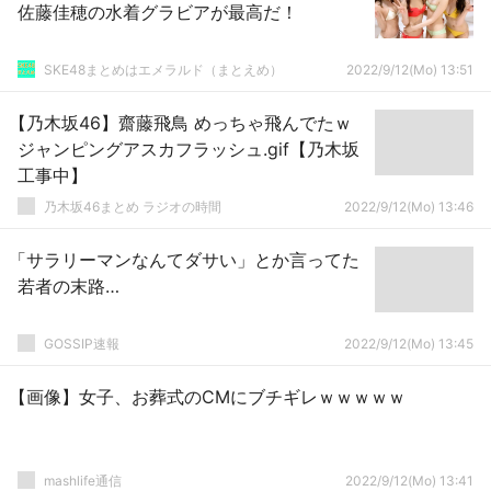
佐藤佳穂の水着グラビアが最高だ！
SKE48まとめはエメラルド（まとえめ）
2022/9/12(Mo) 13:51
【乃木坂46】齋藤飛鳥 めっちゃ飛んでたｗ
ジャンピングアスカフラッシュ.gif【乃木坂
工事中】
乃木坂46まとめ ラジオの時間
2022/9/12(Mo) 13:46
「サラリーマンなんてダサい」とか言ってた
若者の末路…
GOSSIP速報
2022/9/12(Mo) 13:45
【画像】女子、お葬式のCMにブチギレｗｗｗｗｗ
mashlife通信
2022/9/12(Mo) 13:41