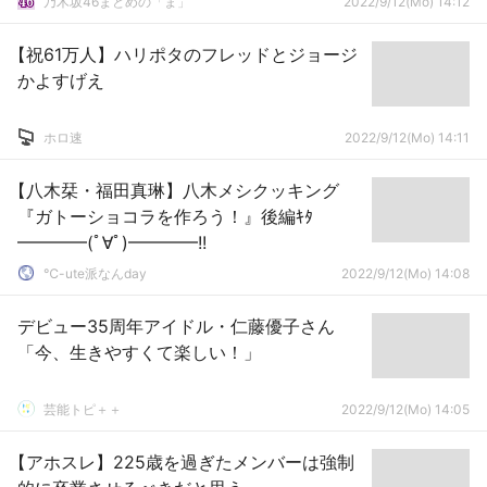
乃木坂46まとめの「ま」
2022/9/12(Mo) 14:12
【祝61万人】ハリポタのフレッドとジョージ
かよすげえ
ホロ速
2022/9/12(Mo) 14:11
【八木栞・福田真琳】八木メシクッキング
『ガトーショコラを作ろう！』後編ｷﾀ
━━━━(ﾟ∀ﾟ)━━━━!!
℃-ute派なんday
2022/9/12(Mo) 14:08
デビュー35周年アイドル・仁藤優子さん
「今、生きやすくて楽しい！」
芸能トピ＋＋
2022/9/12(Mo) 14:05
【アホスレ】225歳を過ぎたメンバーは強制