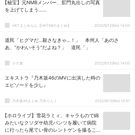
【秘宝】元NMBメンバー、肛門丸出しの写真
を上げてしまう‥‥‥
HKTまとめもん【HKT48のまとめ】
2022/9/12(Mo) 14:00
道民「ヒグマだ…殺さなきゃ…！」 本州人「あのさ
あ、“かわいそう”だよね？」 道民「」
カナ速
2022/9/12(Mo) 14:00
エキストラ『乃木坂46のMVに出演した時の
エピソードを少し』
乃木坂46まとめ 乃木りんく
2022/9/12(Mo) 13:57
【ホロライブ】雪花ラミィ、キャラもので綿
みたいなクソダサ幼児パンツを履いて病院
に行ったら尾てい骨のレントゲンを撮るこ