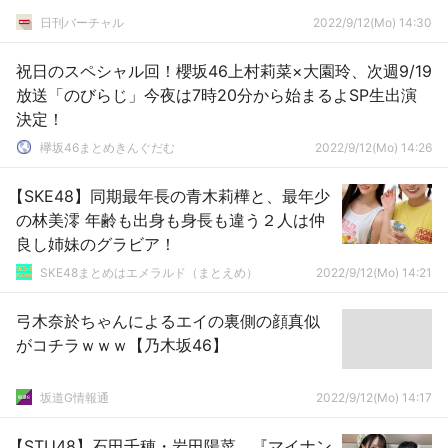
日刊バーチャル
2022/9/12(Mo) 14:30
祝日のスペシャル回！櫻坂46上村莉菜×大園玲、次週9/19
放送「のびらじ」今夜は7時20分から始まるよSP生出演
決定！
欅坂46まとめきんぐだむ
2022/9/12(Mo) 14:26
【SKE48】同期最年長の青木莉樺と、最年少
の林美澪 年齢も出身も身長も違う２人は仲
良し姉妹のグラビア！
SKE48まとめはエメラルド（まとえめ）
2022/9/12(Mo) 14:21
弓木奈於ちゃんによるエイの裏側の顔真似
がコチラｗｗｗ【乃木坂46】
坂道G情報通
2022/9/12(Mo) 14:17
【STU48】石田千穂・岩田陽菜、『マイナン