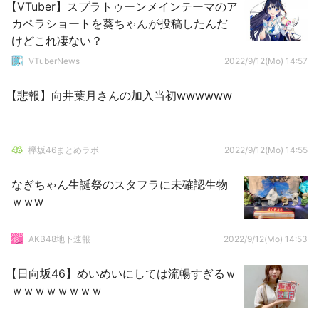
【VTuber】スプラトゥーンメインテーマのア
カペラショートを葵ちゃんが投稿したんだ
けどこれ凄ない？
VTuberNews
2022/9/12(Mo) 14:57
【悲報】向井葉月さんの加入当初wwwwww
欅坂46まとめラボ
2022/9/12(Mo) 14:55
なぎちゃん生誕祭のスタフラに未確認生物
ｗｗw
AKB48地下速報
2022/9/12(Mo) 14:53
【日向坂46】めいめいにしては流暢すぎるｗ
ｗｗｗｗｗｗｗｗ