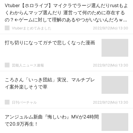
Vtuber【ホロライブ】マイクラでラージ選んだりrustもよ
くわからんマップ選んだり 運営って何のために存在する
の？←ゲームに対して理解のあるやつがいないんだろｗｗ
ｗ
Vtuberまとめてみました
2022/9/12(Mo) 13:30
打ち切りになってガチで悲しくなった漫画
芸能人ニュース速報
2022/9/12(Mo) 13:30
ころさん「いっき団結」実況、マルチプレ
イ案外楽しそうで草
日刊バーチャル
2022/9/12(Mo) 13:30
アンジュルム新曲『悔しいわ』MVが24時間
で20.9万再生！