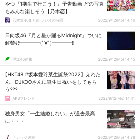
やつ『1期生で行こう！』予告動画 どの写真
もみんな楽しそう【乃木恋】
乃木坂46まとめ ラジオの時間
2022/9/12(Mo) 14:46
日向坂46『月と星が踊るMidnight』ついに
解禁ｷﾀ━━━━(ﾟ∀ﾟ)━━━━!!
欅坂46速報
2022/9/12(Mo) 14:45
【HKT48 #坂本愛玲菜生誕祭2022】えれた
ん、DJKOOさんに誕生日祝いをしてもら
う???
AKBフレンド
2022/9/12(Mo) 14:41
独身男女「一生結婚しない」が過去最高
に・・・
ナレッジ速報
2022/9/12(Mo) 14:36