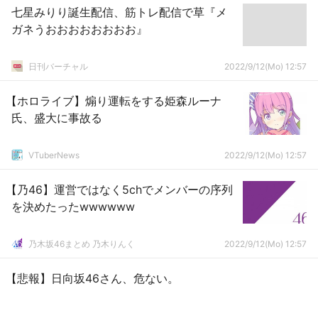
七星みりり誕生配信、筋トレ配信で草『メ
ガネうおおおおおおおお』
日刊バーチャル
2022/9/12(Mo) 12:57
【ホロライブ】煽り運転をする姫森ルーナ
氏、盛大に事故る
VTuberNews
2022/9/12(Mo) 12:57
【乃46】運営ではなく5chでメンバーの序列
を決めたったwwwwww
乃木坂46まとめ 乃木りんく
2022/9/12(Mo) 12:57
【悲報】日向坂46さん、危ない。