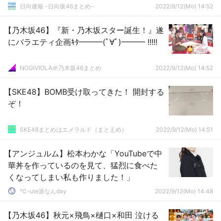
日向速報 -日向坂46まとめ-
2022/9/12(Mo) 14:52
【乃木坂46】『新・乃木坂スター誕生！』遂
にバラエティ企画ｷﾀ━━━(ﾟ∀ﾟ)━━━ !!!!!
NOGIVIOLA＠乃木坂46まとめ
2022/9/12(Mo) 14:52
【SKE48】BOMB受け取ってきた！ 開封する
ぞ！
SKE48まとめはエメラルド（まとえめ）
2022/9/12(Mo) 14:51
【アンジュルム】松本わかな「YouTubeで中
華丼を作っているのを見て、猛烈に食べた
くなってしまい私も作りました！」
℃-ute派なんday
2022/9/12(Mo) 14:48
【乃木坂46】秋元×飛鳥×樋口×和田 泣ける