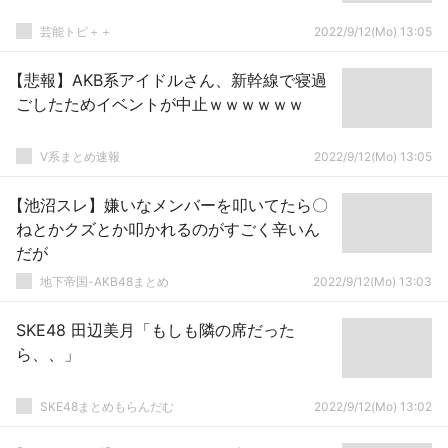
芸能トピ＋＋
2022/9/12(Mo) 13:05
【悲報】AKB系アイドルさん、新幹線で寝過
ごしたためイベントが中止ｗｗｗｗｗｗ
V系まとめ速報
2022/9/12(Mo) 13:05
【池沼スレ】嫌いなメンバーを叩いてたら〇
ねとかクズとか叩かれるのがすごく辛いん
だが
地下帝国-AKB48まとめ
2022/9/12(Mo) 13:03
SKE48 田辺美月「もしも隣の席だった
ら、、」
SKE48まとめもらんだむ
2022/9/12(Mo) 13:02