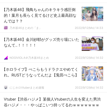
【乃木坂46】飛鳥ちゃんのキラキラ感圧倒
的！葉月も長らく見てるけど史上最高顔な
んでは？？
乃木坂46まとめの「ま」
2022/9/12(Mo) 14:33
【乃木坂46】金川紗耶がグッズ売り場にいた
なんて‥！！！！！
NOGIVIOLA＠乃木坂46まとめ
2022/9/12(Mo) 14:32
【ホロライブ】ぺこらもうドラクエやめてく
れ。RUSTどうなってんだよ【兎田ぺこら】
にじホロVtuberまとめ速報
2022/9/12(Mo) 14:32
Vtuber【渋谷ハジメ】某個人Vtuberの人生を変えた男渋
谷ハジメ・・・やっぱこいつ持ってるわｗｗｗｗｗｗｗ