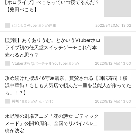
【ホロライブ】ぺこらっていつ寝てるんだ？
【兎田ぺこら】
にじホロVtuberまとめ速報
2022/9/12(Mo) 13:02
【悲報】あくありうむ。とかいうVtuberホロ
ライブ初の任天堂スイッチゲー←これ何本
売れると思う？
Vtuber速報@バーチャルYouTuberまとめ
2022/9/12(Mo) 13:00
攻め続けた櫻坂46守屋麗奈、賞賛される【回転寿司！横
浜中華街！もしも人気店で頼んだ一皿を芸能人が作ってた
ら…！？】
欅坂46まとめきんぐだむ
2022/9/12(Mo) 13:00
永野護の劇場アニメ「花の詩女 ゴティック
メード」公開10周年、全国でリバイバル上
映が決定