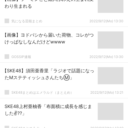
わり生まれる
気になる芸能まとめ
2022/9/12(Mo) 13:30
【画像】ヨドバシから届いた荷物、コレがつ
けっぱなしなんだけどwwww
GOSSIP速報
2022/9/12(Mo) 13:30
【SKE48】須田亜香里「ラジオで話題になっ
たMステティッシュさんたちⓂ」
SKE48まとめはエメラルド（まとえめ）
2022/9/12(Mo) 13:21
SKE48上村亜柚香「布面積に成長を感じま
した✌??」