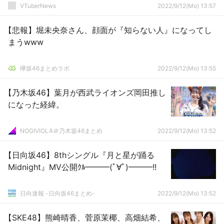
とになり恥ずかしすぎて半泣きで脱いだ
VTuberNews
2022/9/12(Mo) 13:57
【悲報】堀未央奈さん、顔面が『知らない人』になってし
まうwww
欅坂46まとめラボ
2022/9/12(Mo) 13:55
【乃木坂46】葉月が西武ライオンズ岡田推し
になった経緯。
NOGIVIOLA＠乃木坂46まとめ
2022/9/12(Mo) 13:52
【日向坂46】8thシングル『月と星が踊る
Midnight』MV公開ｸﾙ━━━(ﾟ∀ﾟ)━━━!!
日向速報 -日向坂46まとめ-
2022/9/12(Mo) 13:52
【SKE48】熊崎晴香、菅原茉椰、高畑結希、