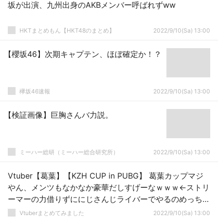
坂が出演、九州出身のAKBメンバー呼ばれずww
HKTまとめもん【HKT48のまとめ】
2022/9/10(Sa) 13:00
【櫻坂46】次期キャプテン、ほぼ確定か！？
欅坂46速報
2022/9/10(Sa) 13:00
【検証画像】巨胸さんバ力説。
ミーハー総研（ミーハー総合研究所）
2022/9/10(Sa) 13:00
Vtuber【葛葉】【KZH CUP in PUBG】 葛葉カップマジ
やん、メンツもなかなか豪華だしすげーなｗｗｗ←ストリ
ーマーの力借りずににじさんじライバーでやるのめっちゃ
良いな
Vtuberまとめてみました
2022/9/10(Sa) 13:00