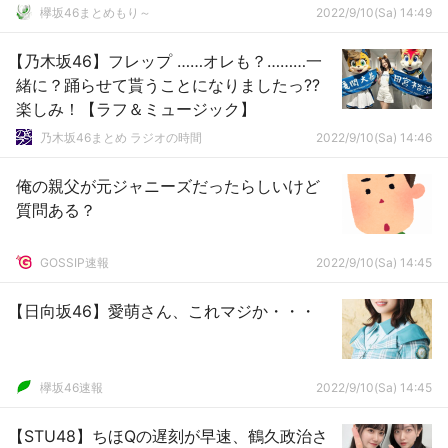
欅坂46まとめもり～
2022/9/10(Sa) 14:49
【乃木坂46】フレップ ……オレも？………一
緒に？踊らせて貰うことになりましたっ??
楽しみ！【ラフ＆ミュージック】
乃木坂46まとめ ラジオの時間
2022/9/10(Sa) 14:46
俺の親父が元ジャニーズだったらしいけど
質問ある？
GOSSIP速報
2022/9/10(Sa) 14:45
【日向坂46】愛萌さん、これマジか・・・
欅坂46速報
2022/9/10(Sa) 14:45
【STU48】ちほQの遅刻が早速、鶴久政治さ