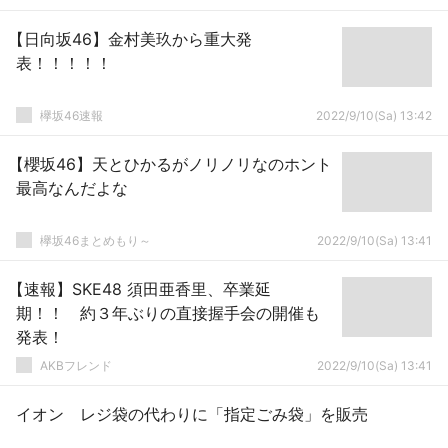
【日向坂46】金村美玖から重大発
表！！！！！
欅坂46速報
2022/9/10(Sa) 13:42
【櫻坂46】天とひかるがノリノリなのホント
最高なんだよな
欅坂46まとめもり～
2022/9/10(Sa) 13:41
【速報】SKE48 須田亜香里、卒業延
期！！ 約３年ぶりの直接握手会の開催も
発表！
AKBフレンド
2022/9/10(Sa) 13:41
イオン レジ袋の代わりに「指定ごみ袋」を販売