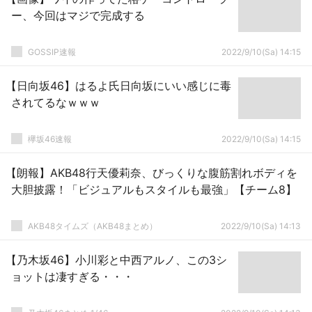
ー、今回はマジで完成する
GOSSIP速報
2022/9/10(Sa) 14:15
【日向坂46】はるよ氏日向坂にいい感じに毒
されてるなｗｗｗ
欅坂46速報
2022/9/10(Sa) 14:15
【朗報】AKB48行天優莉奈、びっくりな腹筋割れボディを
大胆披露！「ビジュアルもスタイルも最強」【チーム8】
AKB48タイムズ（AKB48まとめ）
2022/9/10(Sa) 14:13
【乃木坂46】小川彩と中西アルノ、この3シ
ョットは凄すぎる・・・