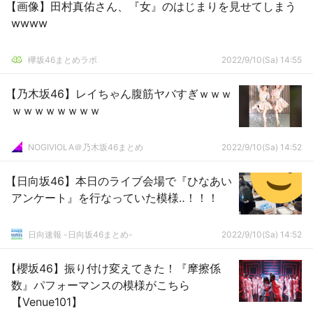
【画像】田村真佑さん、『女』のはじまりを見せてしまう
wwww
欅坂46まとめラボ
2022/9/10(Sa) 14:55
【乃木坂46】レイちゃん腹筋ヤバすぎｗｗｗ
ｗｗｗｗｗｗｗｗ
NOGIVIOLA＠乃木坂46まとめ
2022/9/10(Sa) 14:52
【日向坂46】本日のライブ会場で『ひなあい
アンケート』を行なっていた模様‥！！！
日向速報 -日向坂46まとめ-
2022/9/10(Sa) 14:52
【櫻坂46】振り付け変えてきた！『摩擦係
数』パフォーマンスの模様がこちら
【Venue101】