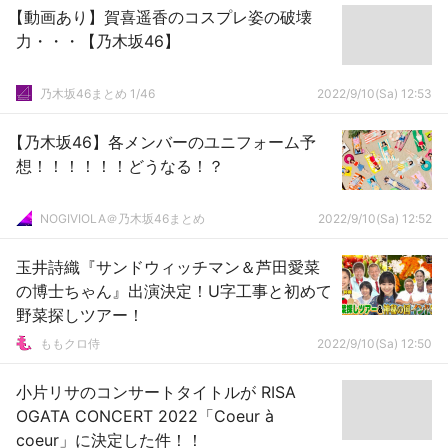
【動画あり】賀喜遥香のコスプレ姿の破壊
力・・・【乃木坂46】
乃木坂46まとめ 1/46
2022/9/10(Sa) 12:53
【乃木坂46】各メンバーのユニフォーム予
想！！！！！！どうなる！？
NOGIVIOLA＠乃木坂46まとめ
2022/9/10(Sa) 12:52
玉井詩織『サンドウィッチマン＆芦田愛菜
の博士ちゃん』出演決定！U字工事と初めて
野菜探しツアー！
ももクロ侍
2022/9/10(Sa) 12:50
小片リサのコンサートタイトルが RISA
OGATA CONCERT 2022「Coeur à
coeur」に決定した件！！