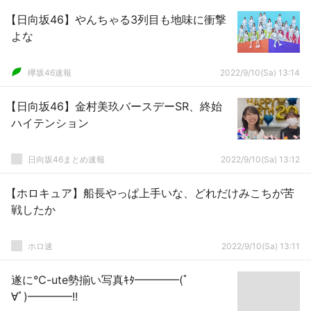
【日向坂46】やんちゃる3列目も地味に衝撃
よな
欅坂46速報
2022/9/10(Sa) 13:14
【日向坂46】金村美玖バースデーSR、終始
ハイテンション
日向坂46まとめ速報
2022/9/10(Sa) 13:12
【ホロキュア】船長やっぱ上手いな、どれだけみこちが苦
戦したか
ホロ速
2022/9/10(Sa) 13:11
遂に℃-ute勢揃い写真ｷﾀ━━━━(ﾟ
∀ﾟ)━━━━!!