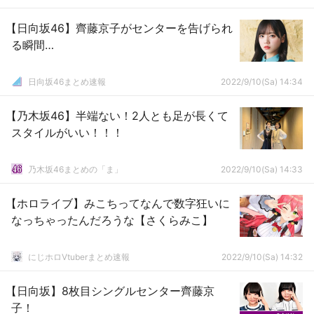
【日向坂46】齊藤京子がセンターを告げられ
る瞬間…
日向坂46まとめ速報
2022/9/10(Sa) 14:34
【乃木坂46】半端ない！2人とも足が長くて
スタイルがいい！！！
乃木坂46まとめの「ま」
2022/9/10(Sa) 14:33
【ホロライブ】みこちってなんで数字狂いに
なっちゃったんだろうな【さくらみこ】
にじホロVtuberまとめ速報
2022/9/10(Sa) 14:32
【日向坂】8枚目シングルセンター齊藤京
子！