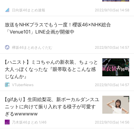
日向坂46まとめ速報
2022/9/10(Sa) 14:58
放送をNHKプラスでもう一度！櫻坂46×NHK総合
「Venue101」LINE企画が開催中
欅坂46まとめきんぐだむ
2022/9/10(Sa) 14:57
【ハニスト】ミコちゃんの新衣装、ちょっと
大人っぽくなったな『眼帯取るとこんな感
じなんか』
VTuberNews
2022/9/10(Sa) 14:57
【gifあり】生田絵梨花、新ボーカルダンスユ
ニットに向けて振り入れする様子が可愛す
ぎるwwwwww
乃木坂46まとめ 1/46
2022/9/10(Sa) 14:56