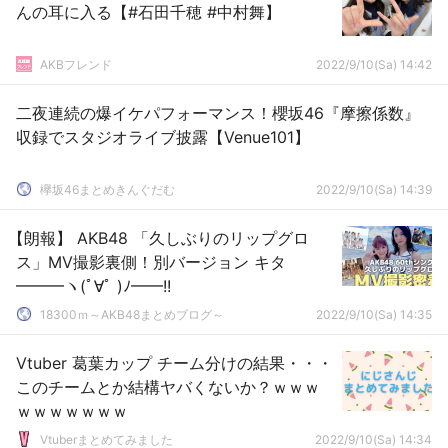
んの耳に入る【#石田千穂 #中村舞】
AKBフレンド
2022/9/10(Sa) 14:42
二夜連続の爆イケパフォーマンス！櫻坂46『摩擦係数』
収録でスタジオライブ披露【Venue101】
欅坂46まとめきんぐだむ
2022/9/10(Sa) 14:39
【朗報】 AKB48 「久しぶりのリップグロ
ス」MV撮影裏側！別バージョン キタ
━━━ヽ(ﾟ∀ﾟ )ﾉ━━!!
18300ｍ～AKB48まとめブログ～
2022/9/10(Sa) 14:35
Vtuber 葛葉カップ チーム分けの結果・・・
このチームとか結構ヤバくないか？ｗｗｗ
ｗｗｗｗｗｗｗ
Vtuberまとめてみました
2022/9/10(Sa) 14:34