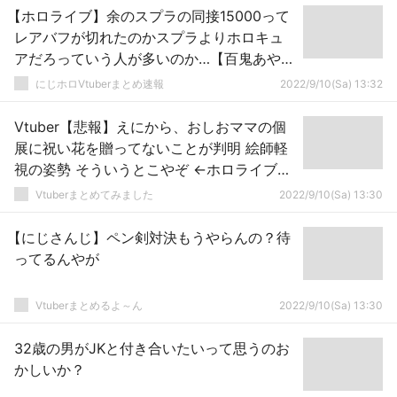
【ホロライブ】余のスプラの同接15000って
レアバフが切れたのかスプラよりホロキュ
アだろっていう人が多いのか…【百鬼あや
め】
にじホロVtuberまとめ速報
2022/9/10(Sa) 13:32
Vtuber【悲報】えにから、おしおママの個
展に祝い花を贈ってないことが判明 絵師軽
視の姿勢 そういうとこやぞ ←ホロライブか
らは花が届いてるのにな、毎度やれとは言
Vtuberまとめてみました
2022/9/10(Sa) 13:30
わんが初めての個展ぐらい祝い花あってい
いよな
【にじさんじ】ペン剣対決もうやらんの？待
ってるんやが
Vtuberまとめるよ～ん
2022/9/10(Sa) 13:30
32歳の男がJKと付き合いたいって思うのお
かしいか？