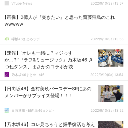
VTuberNews
2022/9/10(Sa) 13:57
【画像】2億人が『突きたい』と思った齋藤飛鳥のこれ
wwwww
欅坂46まとめラボ
2022/9/10(Sa) 13:55
【速報】“オレも一緒に？マジっす
か…？”『ラフ&ミュージック』乃木坂46 き
つねダンス、まさかのコラボが決
定！！！！！！
乃木坂46まとめ 1/46
2022/9/10(Sa) 13:54
【日向坂46】金村美玖バースデーSRにあの
メンバーがサプライズ登場！！！
日向速報 -日向坂46まとめ-
2022/9/10(Sa) 13:52
【乃木坂46】コレ見ちゃうと握手復活も考え