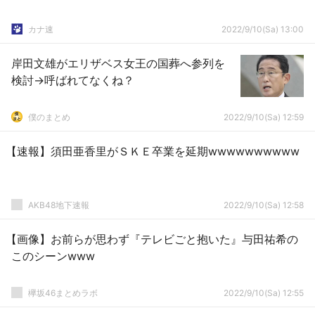
カナ速
2022/9/10(Sa) 13:00
岸田文雄がエリザベス女王の国葬へ参列を
検討→呼ばれてなくね？
僕のまとめ
2022/9/10(Sa) 12:59
【速報】須田亜香里がＳＫＥ卒業を延期wwwwwwwwww
AKB48地下速報
2022/9/10(Sa) 12:58
【画像】お前らが思わず『テレビごと抱いた』与田祐希の
このシーンwww
欅坂46まとめラボ
2022/9/10(Sa) 12:55