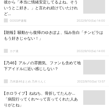
彼から「本当に情緒安定してるよね。そう
いうとこ好き。」と言われ続けていたけれ
ど…
GOSSIP速報
2022/9/10(Sa) 14:00
【朗報】騒動から復帰のゆきぽよ、悩み告白「チンピラは
もう好きじゃない！」
カナ速
2022/9/10(Sa) 14:00
【乃46】アルノの雰囲気、ファンも含めて地
下アイドルに近い感じしない？
乃木坂46まとめ 乃木りんく
2022/9/10(Sa) 13:57
【ホロライブ】ねねち、骨折してたんか…
「病院行ってくれ〜って言ってくれた人あ
りがとね」