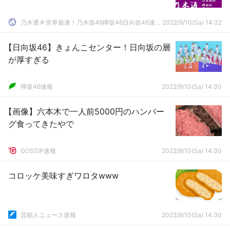
乃木通☆世界最速！乃木坂46欅坂46日向坂46速報まとめ
2022/9/10(Sa) 14:32
【日向坂46】きょんこセンター！日向坂の層
が厚すぎる
欅坂46速報
2022/9/10(Sa) 14:30
【画像】六本木で一人前5000円のハンバー
グ食ってきたやで
GOSSIP速報
2022/9/10(Sa) 14:30
コロッケ美味すぎワロタwww
芸能人ニュース速報
2022/9/10(Sa) 14:30