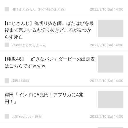
HKTまとめもん【HKT48のまとめ】
2022/9/10(Sa) 14:00
【にじさんじ】俺切り抜き師、ぱたはぴを最
後まで完走するも切り抜きどころが見つか
らず死亡
Vtuberまとめるよ～ん
2022/9/10(Sa) 14:00
【櫻坂46】「好きなパン」ダービーの出走表
はこちらですｗｗｗ
欅坂46速報
2022/9/10(Sa) 14:00
岸田「インドに5兆円！アフリカに4兆
円！」
大物Youtubeｒ速報
2022/9/10(Sa) 14:00