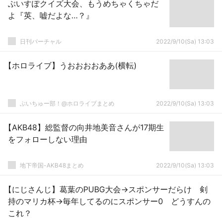
ぶいすぽクイズ大会、もうめちゃくちゃだ
よ『英、嘘だよな…？』
日刊バーチャル
2022/9/10(Sa) 13:03
【ホロライブ】うおおおおああ(横転)
ぶいちゅー部！@ホロライブまとめ
2022/9/10(Sa) 13:03
【AKB48】総監督の向井地美音さんが17期生
をフォローしない理由
地下帝国-AKB48まとめ
2022/9/10(Sa) 13:03
【にじさんじ】葛葉のPUBG大会→スポンサーだらけ 剣
持のマリカ杯→毎年してるのにスポンサー0 どうすんの
これ？