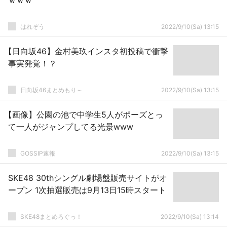
ｗｗｗ
はれぞう
2022/9/10(Sa) 13:15
【日向坂46】金村美玖インスタ初投稿で衝撃
事実発覚！？
日向坂46まとめもり～
2022/9/10(Sa) 13:15
【画像】公園の池で中学生5人がポーズとっ
て一人がジャンプしてる光景www
GOSSIP速報
2022/9/10(Sa) 13:15
SKE48 30thシングル劇場盤販売サイトがオ
ープン 1次抽選販売は9月13日15時スタート
SKE48まとめろぐっ！
2022/9/10(Sa) 13:14