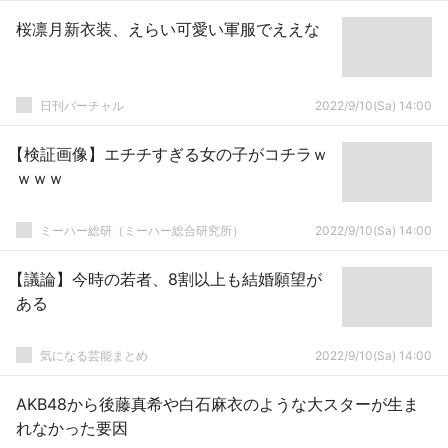
桜凛月新衣装、えらい可愛い軍服でええな
日刊バーチャル
2022/9/10(Sa) 14:00
【検証画像】エチチすぎる女の子がコチラｗ
ｗｗｗ
ミーハー総研（ミーハー総合研究所）
2022/9/10(Sa) 14:00
【議論】今時の若者、8割以上も結婚願望が
ある
気になる芸能まとめ
2022/9/10(Sa) 14:00
AKB48から後藤真希や白石麻衣のような大スターが生ま
れなかった要因