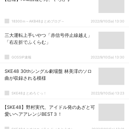
18300ｍ～AKB48まとめブログ～
2022/9/10(Sa) 13:30
三大運転上手いやつ「赤信号停止線越え」
「右左折でふくらむ」
GOSSIP速報
2022/9/10(Sa) 13:30
SKE48 30thシングル劇場盤 林美澪のソロ
曲が収録される模様
SKE48まとめろぐっ！
2022/9/10(Sa) 13:23
【SKE48】野村実代、アイドル発のあざと可
愛いヘアアレンジBEST３！