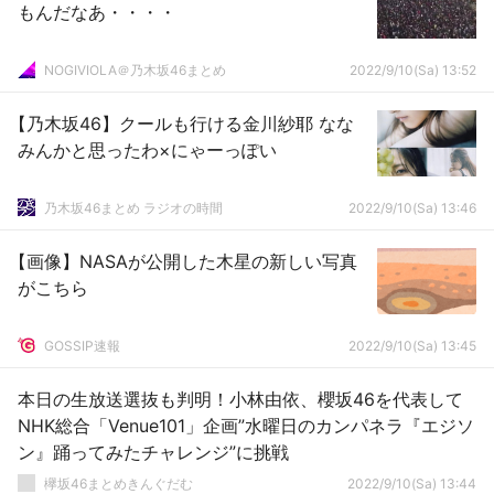
もんだなあ・・・・
NOGIVIOLA＠乃木坂46まとめ
2022/9/10(Sa) 13:52
【乃木坂46】クールも行ける金川紗耶 なな
みんかと思ったわ×にゃーっぽい
乃木坂46まとめ ラジオの時間
2022/9/10(Sa) 13:46
【画像】NASAが公開した木星の新しい写真
がこちら
GOSSIP速報
2022/9/10(Sa) 13:45
本日の生放送選抜も判明！小林由依、櫻坂46を代表して
NHK総合「Venue101」企画”水曜日のカンパネラ『エジソ
ン』踊ってみたチャレンジ”に挑戦
欅坂46まとめきんぐだむ
2022/9/10(Sa) 13:44