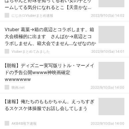
はちゃんと野球を知ってる若い女の子とゲ
ームしてる気分になれるとこ【天音かな
た】
にじホロVtuberまとめ速報
2022/9/10(Sa) 14:02
Vtuber 葛葉→箱の底辺とコラボします、箱
大会積極的に出ます さんばか→底辺とコ
ラボしません、箱大会でません…なぜなのか
Vtuberまとめてみました
2022/9/10(Sa) 14:01
【朗報】ディズニー実写版リトル・マーメイ
ドの予告公開wwww神映画確定
wwwwwww
映画.net
2022/9/10(Sa) 14:00
【速報】俺たちのももかちゃん、えっちすぎ
るスケスケ体操服でお話し会してしまう
AKB48地下速報
2022/9/10(Sa) 14:00