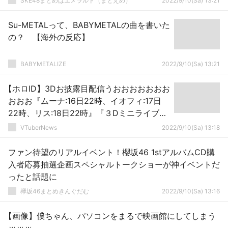
SKE48まとめはエメラルド（まとえめ）
2022/9/10(Sa) 13:21
Su-METALって、BABYMETALの曲を書いた
の？ 【海外の反応】
BABYMETALIZE
2022/9/10(Sa) 13:21
【ホロID】3Dお披露目配信うおおおおおおお
おおお『ムーナ:16日22時、イオフィ:17日
22時、リス:18日22時』『３Dミニライブも
あります！』
VTuberNews
2022/9/10(Sa) 13:18
ファン待望のリアルイベント！櫻坂46 1stアルバムCD購
入者応募抽選企画スペシャルトークショーが神イベントだ
ったと話題に
欅坂46まとめきんぐだむ
2022/9/10(Sa) 13:16
【画像】僕ちゃん、パソコンをまるで映画館にしてしまう