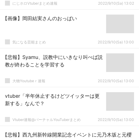
にじホロVtuberまとめ速報
2022/9/10(Sa) 13:02
【画像】岡田結実さんのおっぱい
気になる芸能まとめ
2022/9/10(Sa) 13:00
【悲報】Syamu、説教中にいきなり叫べば説
教が終わることを学習する
大物Youtubeｒ速報
2022/9/10(Sa) 13:00
vtuber「半年休止するけどツイッターは更
新する」なんで？
Vtuber速報@バーチャルYouTuberまとめ
2022/9/10(Sa) 13:00
【悲報】西九州新幹線開業記念イベントに元乃木坂と元櫻