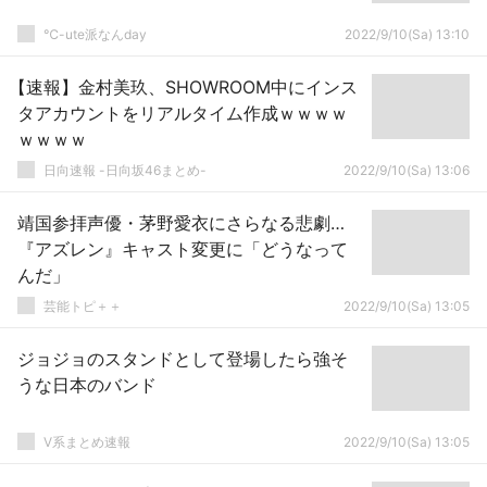
℃-ute派なんday
2022/9/10(Sa) 13:10
【速報】金村美玖、SHOWROOM中にインス
タアカウントをリアルタイム作成ｗｗｗｗ
ｗｗｗｗ
日向速報 -日向坂46まとめ-
2022/9/10(Sa) 13:06
靖国参拝声優・茅野愛衣にさらなる悲劇…
『アズレン』キャスト変更に「どうなって
んだ」
芸能トピ＋＋
2022/9/10(Sa) 13:05
ジョジョのスタンドとして登場したら強そ
うな日本のバンド
V系まとめ速報
2022/9/10(Sa) 13:05