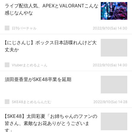
ライブ配信人気、APEXとVALORANTこんな
感じなんやな
日刊バーチャル
2022/9/10(Sa) 14:30
【にじさんじ】ボックス日本語喋れんけど大
丈夫か
Vtuberまとめるよ～ん
2022/9/10(Sa) 14:30
須田亜香里がSKE48卒業を延期
SKE48まとめもらんだむ
2022/9/10(Sa) 14:28
【SKE48】太田彩夏「お姉ちゃんのファンの
皆さん、素敵なお花ありがとうございま
す」