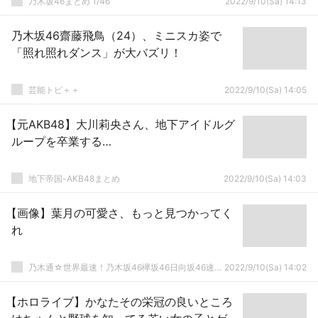
乃木坂46まとめ 1/46
2022/9/10(Sa) 14:13
乃木坂46齋藤飛鳥（24）、ミニスカ姿で
「照れ照れダンス」が大バズリ！
芸能トピ＋＋
2022/9/10(Sa) 14:05
【元AKB48】大川莉央さん、地下アイドルグ
ループを卒業する…
地下帝国-AKB48まとめ
2022/9/10(Sa) 14:03
【画像】葉月の可愛さ、もっと見つかってく
れ
乃木通☆世界最速！乃木坂46欅坂46日向坂46速報まとめ
2022/9/10(Sa) 14:02
【ホロライブ】かなたその栄冠の良いところ