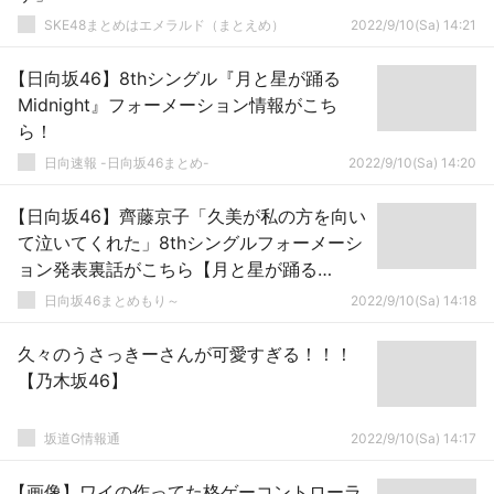
SKE48まとめはエメラルド（まとえめ）
2022/9/10(Sa) 14:21
【日向坂46】8thシングル『月と星が踊る
Midnight』フォーメーション情報がこち
ら！
日向速報 -日向坂46まとめ-
2022/9/10(Sa) 14:20
【日向坂46】齊藤京子「久美が私の方を向い
て泣いてくれた」8thシングルフォーメーシ
ョン発表裏話がこちら【月と星が踊る
Midnight】
日向坂46まとめもり～
2022/9/10(Sa) 14:18
久々のうさっきーさんが可愛すぎる！！！
【乃木坂46】
坂道G情報通
2022/9/10(Sa) 14:17
【画像】ワイの作ってた格ゲーコントローラ