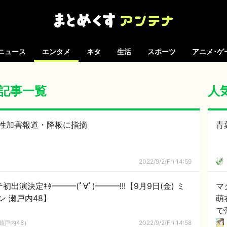
ニュース
エンタメ
ネタ
生活
スポーツ
アニメ･ゲ
 の記事一覧
人
性加害報道・降板に指摘
青
2022/9/2(Fr) 14:59
出演決定ｷﾀ━━━(ﾟ∀ﾟ)━━━!!!【9月9日(金) ミ
マ
 瀬戸内48】
萌
で
瀬戸内48）
2022/9/2(Fr) 14:58