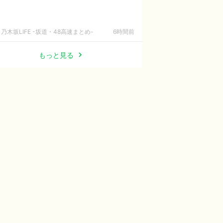
乃木坂LIFE -坂道・48高速まとめ-
6時間前
もっと見る