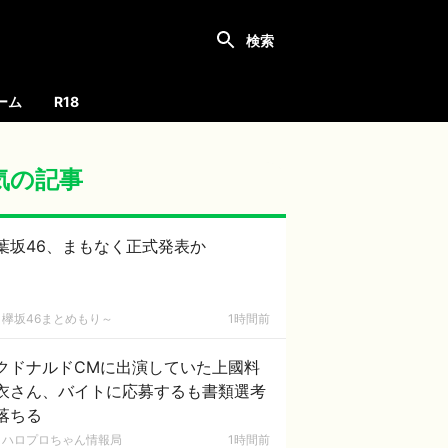
ーム
R18
気の記事
葉坂46、まもなく正式発表か
欅坂46まとめもり～
1時間前
クドナルドCMに出演していた上國料
衣さん、バイトに応募するも書類選考
落ちる
ハロプロちゃん情報局
1時間前