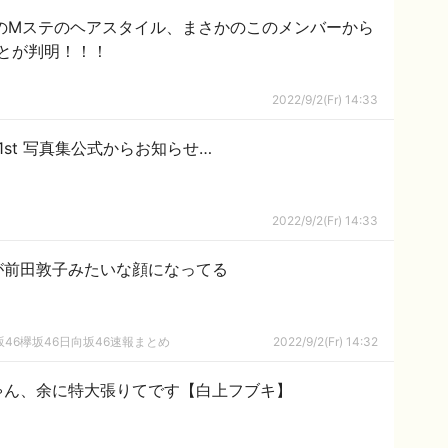
のMステのヘアスタイル、まさかのこのメンバーから
とが判明！！！
2022/9/2(Fr) 14:33
1st 写真集公式からお知らせ…
2022/9/2(Fr) 14:33
が前田敦子みたいな顔になってる
46欅坂46日向坂46速報まとめ
2022/9/2(Fr) 14:32
ゃん、余に特大張りてです【白上フブキ】