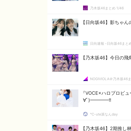
乃木坂46まとめ 1/46
【日向坂46】影ちゃん
日向速報 -日向坂46まとめ
【乃木坂46】今日の飛
NOGIVIOLA＠乃木坂46
『VOCE×ハロプロビュ
∀ﾟ)━━━━!!
℃-ute派なんday
【乃木坂46】2期推し