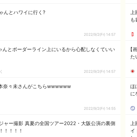
ゃんとハワイに行く?
上
も
2022/9/2(Fr) 14:57
ちゃんとボーダーライン上にいるから心配しなくていい
【
た
く
2022/9/2(Fr) 14:57
本奈々未さんがこちらwwwwww
ほ
に
2022/9/2(Fr) 14:55
ジャー撮影 真夏の全国ツアー2022・大阪公演の裏側
上
！！！！！
イ