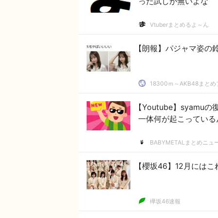
った試しが無いよな
Vtuberまとめるよ～ん
【朗報】パジャマ姿の
18300ｍ～AKB48まと
【Youtube】syam
一体何が起こっている
BABYMETALまとめニュ
【櫻坂46】12月には
欅坂46速報