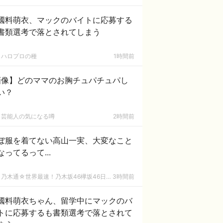
國料萌衣、マックのバイトに応募する
書類選考で落とされてしまう
ハロプロの種
1時間前
画像】どのママのお胸チュパチュパし
い？
芸能人の気になる噂
2時間前
ぼ服を着てない高山一実、大変なこと
なってるって...
乃木通☆世界最速！乃木坂46欅坂46日向坂46速報まとめ
3時間前
國料萌衣ちゃん、留学中にマックのバ
トに応募するも書類選考で落とされて