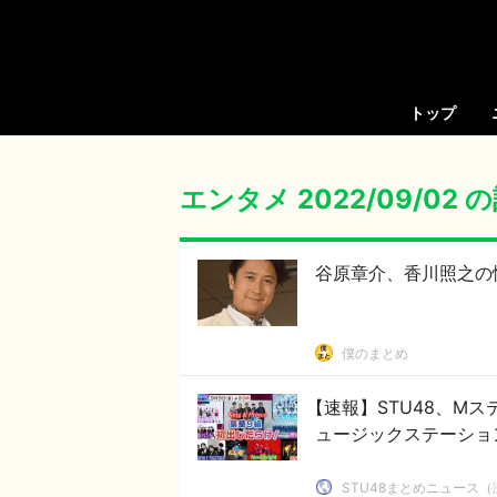
トップ
エンタメ 2022/09/02
谷原章介、香川照之の
僕のまとめ
【速報】STU48、Mステ初
ュージックステーション
STU48まとめニュース（