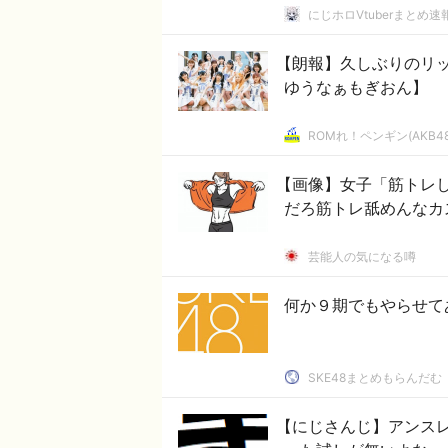
にじホロVtuberまとめ速
【朗報】久しぶりのリッ
ゆうなぁもぎおん】
ROMれ！ペンギン(AKB4
【画像】女子「筋トレ
だろ筋トレ舐めんなカ
芸能人の気になる噂
何か９期でもやらせて
SKE48まとめもらんだむ
【にじさんじ】アンスレ