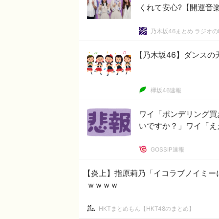
くれて安心?【開運音
乃木坂46まとめ ラジオ
【乃木坂46】ダンスの
欅坂46速報
ワイ「ポンデリング買
いですか？」ワイ「え
GOSSIP速報
【炎上】指原莉乃「イコラブノイミー
ｗｗｗｗ
HKTまとめもん【HKT48のまとめ】