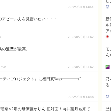
し
2022/9/2(Fr) 14:54
のアピール力を見習いたい・・・
新
ル
ア
-
2022/9/2(Fr) 14:52
鳥の髪型が最高。
モ
ん
まとめ
2022/9/2(Fr) 14:52
ーティプロジェクト』に福田真琳ｷﾀ━━━━(ﾟ
乃
るっ
2022/9/2(Fr) 14:48
林瑠奈×2期の母伊藤かりん 初対面！向井葉月も来て
歴