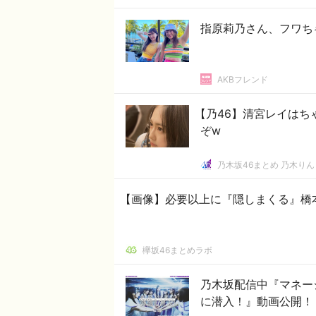
指原莉乃さん、フワち
AKBフレンド
【乃46】清宮レイは
ぞw
乃木坂46まとめ 乃木りん
【画像】必要以上に『隠しまくる』橋
欅坂46まとめラボ
乃木坂配信中『マネー
に潜入！』動画公開！