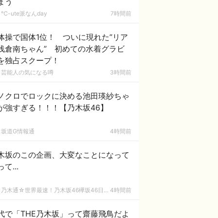
まう
℃-ute派なんday
7時間前
体操で国体1位！ ついに現れた”リア
浅倉南ちゃん” 初めての水着グラビ
を独占スクープ！
芸能人の気になる噂
3時間前
ノクロでロックに決める池田瑛紗ちゃ
が強すぎる！！！【乃木坂46】
坂道G情報通
4時間前
木坂のこの企画、大変なことになって
て...
乃木通☆世界最速！乃木坂46欅坂46日向坂46速報まとめ
4時間前
代で「THE乃木坂」って齋藤飛鳥だよ