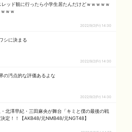
人スレッド観に行ったら小学生居たんだけどｗｗｗｗｗ
ｗｗｗｗ
2022/9/2(Fr) 14:30
ワシに決まる
2022/9/2(Fr) 14:30
界の汚点的な評価あるよな
2022/9/2(Fr) 14:30
里・北澤早紀・三田麻央が舞台「キミと僕の最後の戦
！！【AKB48/元NMB48/元NGT48】