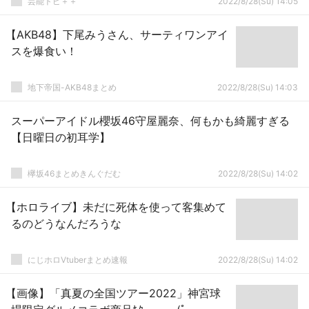
芸能トピ＋＋
2022/8/28(Su) 14:05
【AKB48】下尾みうさん、サーティワンアイ
スを爆食い！
地下帝国-AKB48まとめ
2022/8/28(Su) 14:03
スーパーアイドル櫻坂46守屋麗奈、何もかも綺麗すぎる
【日曜日の初耳学】
欅坂46まとめきんぐだむ
2022/8/28(Su) 14:02
【ホロライブ】未だに死体を使って客集めて
るのどうなんだろうな
にじホロVtuberまとめ速報
2022/8/28(Su) 14:02
【画像】「真夏の全国ツアー2022」神宮球