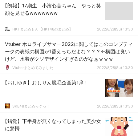
【朗報】17期生 小濱心音ちゃん やっと笑
顔を見せるwwwwwww
HKTまとめもん【HKT48のまとめ】
2022/8/28(Su) 13:30
Vtuber ホロライブサマー2022に関してはこのコンプティ
ークの表紙の構図が1番えっちだよな？？？←構図は良い
けど、水着がクソデザインすぎるのがなぁｗｗｗ
Vtuberまとめてみました
2022/8/28(Su) 13:30
【おしゆき】おしりん脱毛企画第1弾！
SKE48まとめろぐっ！
2022/8/28(Su) 13:30
【錯覚】下半身が無くなってしまった美少女
に驚愕