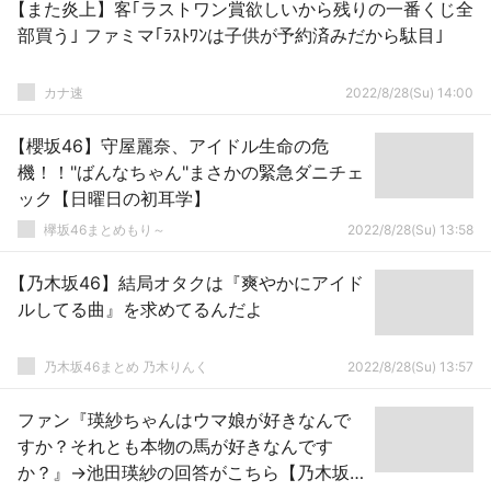
【また炎上】客｢ラストワン賞欲しいから残りの一番くじ全
部買う｣ ファミマ｢ﾗｽﾄﾜﾝは子供が予約済みだから駄目｣
カナ速
2022/8/28(Su) 14:00
【櫻坂46】守屋麗奈、アイドル生命の危
機！！"ばんなちゃん"まさかの緊急ダニチェ
ック【日曜日の初耳学】
欅坂46まとめもり～
2022/8/28(Su) 13:58
【乃木坂46】結局オタクは『爽やかにアイド
ルしてる曲』を求めてるんだよ
乃木坂46まとめ 乃木りんく
2022/8/28(Su) 13:57
ファン『瑛紗ちゃんはウマ娘が好きなんで
すか？それとも本物の馬が好きなんです
か？』→池田瑛紗の回答がこちら【乃木坂