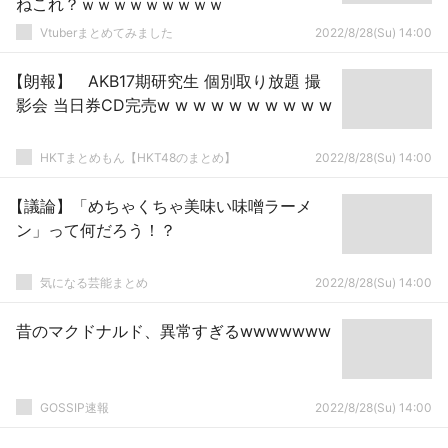
ねこれ？ｗｗｗｗｗｗｗｗｗ
Vtuberまとめてみました
2022/8/28(Su) 14:00
【朗報】 AKB17期研究生 個別取り放題 撮
影会 当日券CD完売w w w w w w w w w w
HKTまとめもん【HKT48のまとめ】
2022/8/28(Su) 14:00
【議論】「めちゃくちゃ美味い味噌ラーメ
ン」って何だろう！？
気になる芸能まとめ
2022/8/28(Su) 14:00
昔のマクドナルド、異常すぎるwwwwwww
GOSSIP速報
2022/8/28(Su) 14:00