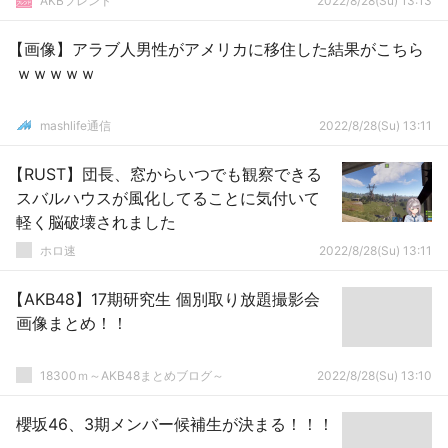
AKBフレンド
2022/8/28(Su) 13:13
【画像】アラブ人男性がアメリカに移住した結果がこちら
ｗｗｗｗｗ
mashlife通信
2022/8/28(Su) 13:11
【RUST】団長、窓からいつでも観察できる
スバルハウスが風化してることに気付いて
軽く脳破壊されました
ホロ速
2022/8/28(Su) 13:11
【AKB48】17期研究生 個別取り放題撮影会
画像まとめ！！
18300ｍ～AKB48まとめブログ～
2022/8/28(Su) 13:10
櫻坂46、3期メンバー候補生が決まる！！！