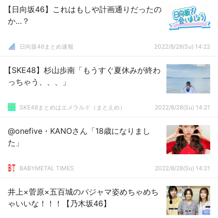
【日向坂46】これはもしや計画通りだったの
か…？
日向坂46まとめ速報
2022/8/28(Su) 14:22
【SKE48】杉山歩南「もうすぐ夏休みが終わ
っちゃう、、、」
SKE48まとめはエメラルド（まとえめ）
2022/8/28(Su) 14:21
@onefive・KANOさん「18歳になりまし
た」
BABYMETAL TIMES
2022/8/28(Su) 14:21
井上×菅原×五百城のパジャマ姿めちゃめち
ゃいいな！！！【乃木坂46】