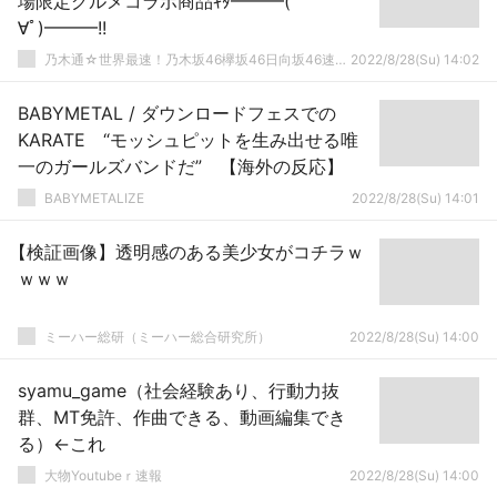
場限定グルメコラボ商品ｷﾀ━━━(ﾟ
∀ﾟ)━━━!!
乃木通☆世界最速！乃木坂46欅坂46日向坂46速報まとめ
2022/8/28(Su) 14:02
BABYMETAL / ダウンロードフェスでの
KARATE “モッシュピットを生み出せる唯
一のガールズバンドだ” 【海外の反応】
BABYMETALIZE
2022/8/28(Su) 14:01
【検証画像】透明感のある美少女がコチラｗ
ｗｗｗ
ミーハー総研（ミーハー総合研究所）
2022/8/28(Su) 14:00
syamu_game（社会経験あり、行動力抜
群、MT免許、作曲できる、動画編集でき
る）←これ
大物Youtubeｒ速報
2022/8/28(Su) 14:00