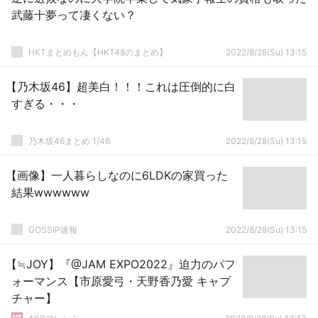
武藤十夢って凄くない？
HKTまとめもん【HKT48のまとめ】
2022/8/28(Su) 13:15
【乃木坂46】超美白！！！これは圧倒的に白
すぎる・・・
乃木坂46まとめ 1/46
2022/8/28(Su) 13:15
【画像】一人暮らしなのに6LDKの家買った
結果wwwwww
GOSSIP速報
2022/8/28(Su) 13:15
【≒JOY】『@JAM EXPO2022』迫力のパフ
ォーマンス【市原愛弓・天野香乃愛 キャプ
チャー】