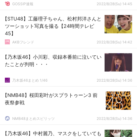
GOSSIP速報
2022/8/28(Su) 14:45
【STU48】工藤理子ちゃん、松村邦洋さんと
ツーショット写真を撮る【24時間テレビ
45】
AKBフレンド
2022/8/28(Su) 14:42
【乃木坂46】小川彩、収録本番前に泣いてい
たことが判明・・・
乃木坂46まとめ 1/46
2022/8/28(Su) 14:36
【NMB48】桜田彩叶がスプラトゥーン3 前
夜祭参戦
NMB48まとめスピリッツ
2022/8/28(Su) 14:36
【乃木坂46】中村麗乃、マスクをしていても