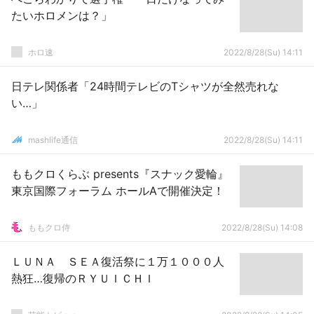
たいホロメンは？」
ホロ速
2022/8/28(Su) 14:11
日テレ関係者「24時間テレビのTシャツが全然売れな
い…」
mashlife通信
2022/8/28(Su) 14:11
ももクロくらぶ presents『スナック愛輪』
東京国際フォーラム ホールAで開催決定！
ももクロ侍
2022/8/28(Su) 14:08
ＬＵＮＡ ＳＥＡ復活祭に１万１０００人
熱狂…復帰のＲＹＵＩＣＨＩ