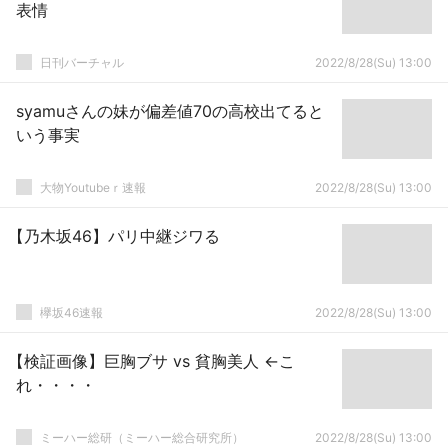
表情
日刊バーチャル
2022/8/28(Su) 13:00
syamuさんの妹が偏差値70の高校出てると
いう事実
大物Youtubeｒ速報
2022/8/28(Su) 13:00
【乃木坂46】パリ中継ジワる
欅坂46速報
2022/8/28(Su) 13:00
【検証画像】巨胸ブサ vs 貧胸美人 ←こ
れ・・・・
ミーハー総研（ミーハー総合研究所）
2022/8/28(Su) 13:00