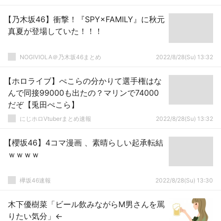
【乃木坂46】衝撃！『SPY×FAMILY』に秋元
真夏が登場していた！！！
NOGIVIOLA＠乃木坂46まとめ
2022/8/28(Su) 13:32
【ホロライブ】ぺこらの分かりて選手権はな
んで同接99000も出たの？マリンで74000
だぞ【兎田ぺこら】
にじホロVtuberまとめ速報
2022/8/28(Su) 13:32
【櫻坂46】4コマ漫画 、素晴らしい起承転結
ｗｗｗｗ
欅坂46速報
2022/8/28(Su) 13:30
木下優樹菜「ビール飲みながらM男さんを罵
りたい気分」←