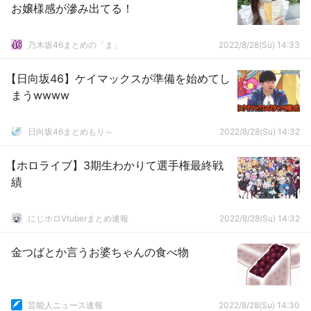
お嬢様感が滲み出てる！
乃木坂46まとめの「ま」
2022/8/28(Su) 14:33
【日向坂46】ケイマックスが準備を始めてし
まうwwww
日向坂46まとめもり～
2022/8/28(Su) 14:32
【ホロライブ】3期生わかりて選手権最終戦
績
にじホロVtuberまとめ速報
2022/8/28(Su) 14:32
金つばとか言うお婆ちゃんの食べ物
芸能人ニュース速報
2022/8/28(Su) 14:30