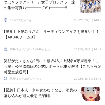
つばきファクトリーと女子プロレスラー達
の集合写真ｷﾀ━━━━(ﾟ∀ﾟ)━━━━!!
℃-ute派なんday
2022/8/28(Su) 14:47
【爆食】下尾みうさん、サーティワンアイスを爆食い！！
【AKB48チーム8】
AKB48タイムズ（AKB48まとめ）
2022/8/28(Su) 14:47
笑顔がたくさんな1日に！櫻坂46井上梨名×守屋麗奈「こ
ち星」公開収録回の公式レポート記事が解禁【こちら有楽
町星空放送局】
欅坂46まとめきんぐだむ
2022/8/28(Su) 14:46
【緊急】日本人、米を食わなくなる。消費の
落ち込みが過去最悪で深刻に