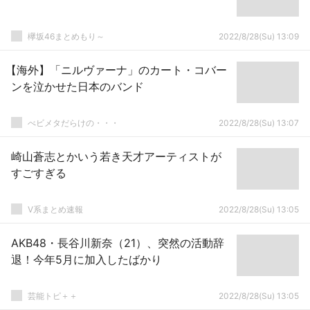
欅坂46まとめもり～
2022/8/28(Su) 13:09
【海外】「ニルヴァーナ」のカート・コバー
ンを泣かせた日本のバンド
べビメタだらけの・・・
2022/8/28(Su) 13:07
崎山蒼志とかいう若き天才アーティストが
すごすぎる
V系まとめ速報
2022/8/28(Su) 13:05
AKB48・長谷川新奈（21）、突然の活動辞
退！今年5月に加入したばかり
芸能トピ＋＋
2022/8/28(Su) 13:05