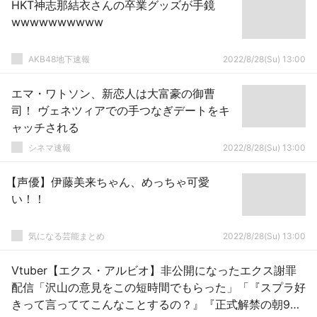
HKT神志那結衣さんの卒業グッズが手鏡
wwwwwwwwww
AKB48地下速報
2022/8/28(Su) 13:00
エマ・ワトソン、新恋人は大富豪の御曹
司！ ヴェネツィアでの手つなぎデートをキ
ャッチされる
シネマ速報
2022/8/28(Su) 13:00
【声優】伊藤美来ちゃん、めっちゃ可愛
い！！
気になる芸能まとめ
2022/8/28(Su) 13:00
Vtuber【エクス・アルビオ】非公開になったエクス謝罪
配信「沢山の意見をこの短時間でもらった」「『スプラ好
きって言っててこんなことするの？』『正式解禁の朝9時