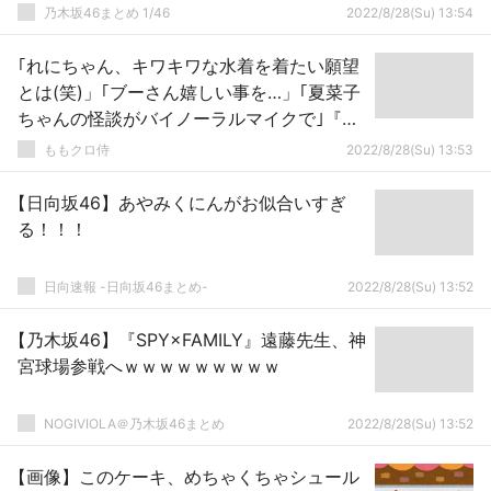
46】
乃木坂46まとめ 1/46
2022/8/28(Su) 13:54
｢れにちゃん、キワキワな水着を着たい願望
とは(笑)」｢ブーさん嬉しい事を…」｢夏菜子
ちゃんの怪談がバイノーラルマイクで｣『も
リフのじかん 第12回』実況まとめ！
ももクロ侍
2022/8/28(Su) 13:53
【日向坂46】あやみくにんがお似合いすぎ
る！！！
日向速報 -日向坂46まとめ-
2022/8/28(Su) 13:52
【乃木坂46】『SPY×FAMILY』遠藤先生、神
宮球場参戦へｗｗｗｗｗｗｗｗｗ
NOGIVIOLA＠乃木坂46まとめ
2022/8/28(Su) 13:52
【画像】このケーキ、めちゃくちゃシュール