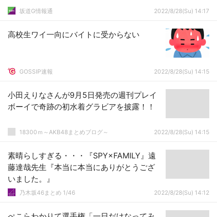
坂道G情報通
2022/8/28(Su) 14:17
高校生ワイ一向にバイトに受からない
GOSSIP速報
2022/8/28(Su) 14:15
小田えりなさんが9月5日発売の週刊プレイ
ボーイで奇跡の初水着グラビアを披露！！
18300ｍ～AKB48まとめブログ～
2022/8/28(Su) 14:15
素晴らしすぎる・・・『SPY×FAMILY』遠
藤達哉先生『本当に本当にありがとうござ
いました。』
乃木坂46まとめ 1/46
2022/8/28(Su) 14:12
ぺこらわかりて選手権「一日だけなってみ