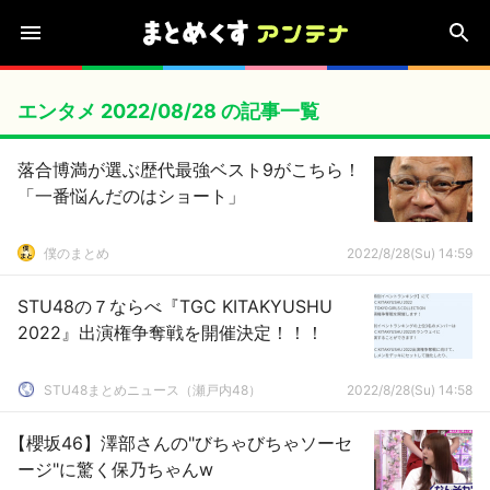
エンタメ 2022/08/28 の記事一覧
落合博満が選ぶ歴代最強ベスト9がこちら！
「一番悩んだのはショート」
僕のまとめ
2022/8/28(Su) 14:59
STU48の７ならべ『TGC KITAKYUSHU
2022』出演権争奪戦を開催決定！！！
STU48まとめニュース（瀬戸内48）
2022/8/28(Su) 14:58
【櫻坂46】澤部さんの"びちゃびちゃソーセ
ージ"に驚く保乃ちゃんw