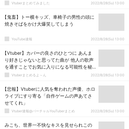
からやればよかったんじゃないの』ってあってその通りだ
Vtuberまとめてみました
2022/8/28(Su) 13:00
と思った」「投稿するまで悪しき事だと思ってなかった」
【鬼畜】トー横キッズ、車椅子の男性の頭に
焼きそばをかけ大爆笑してしまう
YouTube速報
2022/8/28(Su) 13:00
【Vtuber】カバーの良さのひとつに あんま
り好きじゃないと思ってた曲が 他人の歌声
を通すことでお気に入りになる可能性を秘
めてるってのがあるんだ
Vtuberまとめるよ～ん
2022/8/28(Su) 13:00
【悲報】Vtuberに人気を奪われた声優、ホロ
ライブにすり寄る「自作ゲームの声あてさ
せてくれ」
Vtuber速報@バーチャルYouTuberまとめ
2022/8/28(Su) 13:00
みこち、世界一不快なキスを見せられこの