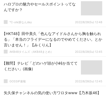
ハロプロの魅力やセールスポイントってな
んですか？
℃-ute派なんday
2022/8/28(Su) 12:48
【HKT48】田中美久「色んなアイドルさんから胸を触られ
る」「本当のフライデーになるのでやめてください。とか
言いません！」【みくりん】
AKB48タイムズ（AKB48まとめ）
2022/8/28(Su) 12:45
【難問】テレビ「どのハゲ頭が小峠か当てて
ください」(画像)
GOSSIP速報
2022/8/28(Su) 12:45
矢久保チャンネルの気の使い方ワロタwww【乃木坂46】