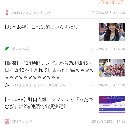
Vtuberまとめてみました
2022/8/28(Su) 14:30
【乃木坂46】これは加工いらずだな
欅坂46速報
2022/8/28(Su) 14:30
【闇深】『24時間テレビ』から乃木坂46・
日向坂46が干されてしまった理由ｗｗｗｗ
ｗｗｗｗｗｗｗｗｗｗｗｗ
HKTまとめもん【HKT48のまとめ】
2022/8/28(Su) 14:30
【＝LOVE】野口衣織、フジテレビ『うたつ
むぎ』に2週連続で出演決定?
AKBフレンド
2022/8/28(Su) 14:26