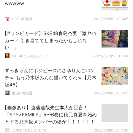
wwwww
GOSSIP速報
2022/8/28(Su) 13:45
【#ワンピカード】SKE48倉島杏実「激ヤバ
カード 引き当ててしまったかもしれな
い…」
SKE48まとめろぐっ！
2022/8/28(Su) 13:40
ずっきゅんにポジピースにさゆりんごパン
チｗ もう乃木坂みんな描いてくれｗ【乃木
坂46】
坂道G情報通
2022/8/28(Su) 13:37
【画像あり】遠藤達哉先生本人が証言！
『SPY×FAMILY』5〜6巻に秋元真夏を始め
とする乃木坂メンバーの姿が！！！！！！
乃木坂46まとめ 1/46
2022/8/28(Su) 13:36