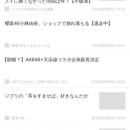
ストに勝てなかった理由は何？【不破湊】
にじホロVtuberまとめ速報
2022/8/28(Su) 13:02
櫻坂46小林由依、ショックで崩れ落ちる【逃走中】
欅坂46まとめきんぐだむ
2022/8/28(Su) 13:01
【朗報？】AKB48×天浜線コラボ企画延長決定
HKTまとめもん【HKT48のまとめ】
2022/8/28(Su) 13:00
ジブリの「耳をすませば」好きなんだが
映画.net
2022/8/28(Su) 13:00