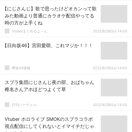
【にじさんじ】歌で思ったけどオカンって歌
みた動画より普通にカラオケ配信やってる
時の方が上手くね
Vtuberまとめるよ～ん
2022/8/28(Su) 14:00
【日向坂46】宮田愛萌、これマジか！！！
欅坂46速報
2022/8/28(Su) 14:00
スプラ集団にじさんじ夜の部、おばちゃん
椎名さんアホほどつよくて草
日刊バーチャル
2022/8/28(Su) 14:00
Vtuber ホロライブ SMOKのスプラコラボ
視点配信にしてくれないとイマイチだじゃ