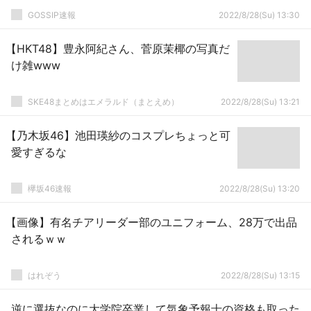
GOSSIP速報
2022/8/28(Su) 13:30
【HKT48】豊永阿紀さん、菅原茉椰の写真だ
け雑www
SKE48まとめはエメラルド（まとえめ）
2022/8/28(Su) 13:21
【乃木坂46】池田瑛紗のコスプレちょっと可
愛すぎるな
欅坂46速報
2022/8/28(Su) 13:20
【画像】有名チアリーダー部のユニフォーム、28万で出品
されるｗｗ
はれぞう
2022/8/28(Su) 13:15
逆に選抜なのに大学院卒業して気象予報士の資格も取った