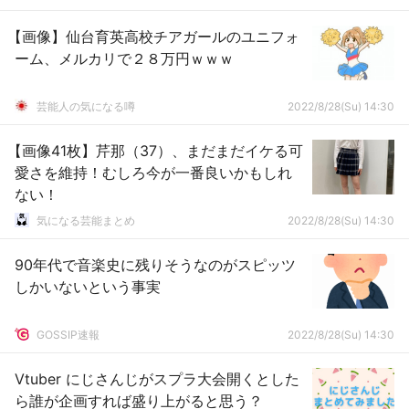
【画像】仙台育英高校チアガールのユニフォ
ーム、メルカリで２８万円ｗｗｗ
芸能人の気になる噂
2022/8/28(Su) 14:30
【画像41枚】芹那（37）、まだまだイケる可
愛さを維持！むしろ今が一番良いかもしれ
ない！
気になる芸能まとめ
2022/8/28(Su) 14:30
90年代で音楽史に残りそうなのがスピッツ
しかいないという事実
GOSSIP速報
2022/8/28(Su) 14:30
Vtuber にじさんじがスプラ大会開くとした
ら誰が企画すれば盛り上がると思う？