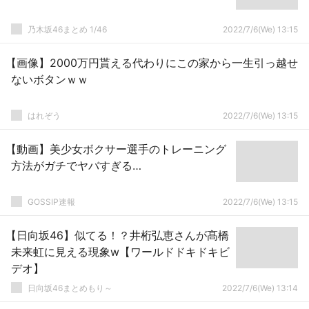
乃木坂46まとめ 1/46
2022/7/6(We) 13:15
【画像】2000万円貰える代わりにこの家から一生引っ越せ
ないボタンｗｗ
はれぞう
2022/7/6(We) 13:15
【動画】美少女ボクサー選手のトレーニング
方法がガチでヤバすぎる…
GOSSIP速報
2022/7/6(We) 13:15
【日向坂46】似てる！？井桁弘恵さんが髙橋
未来虹に見える現象w【ワールドドキドキビ
デオ】
日向坂46まとめもり～
2022/7/6(We) 13:14