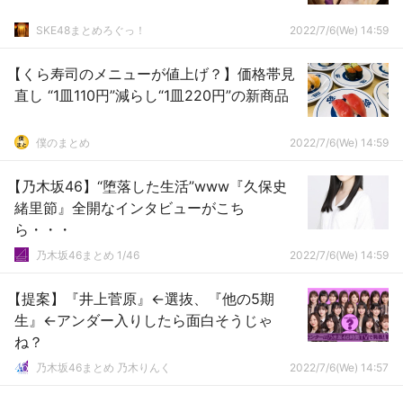
SKE48まとめろぐっ！
2022/7/6(We) 14:59
【くら寿司のメニューが値上げ？】価格帯見
直し “1皿110円”減らし“1皿220円”の新商品
僕のまとめ
2022/7/6(We) 14:59
【乃木坂46】“堕落した生活”www『久保史
緒里節』全開なインタビューがこち
ら・・・
乃木坂46まとめ 1/46
2022/7/6(We) 14:59
【提案】『井上菅原』←選抜、『他の5期
生』←アンダー入りしたら面白そうじゃ
ね？
乃木坂46まとめ 乃木りんく
2022/7/6(We) 14:57