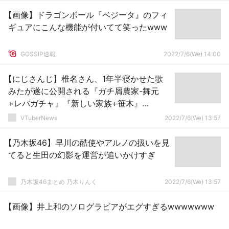
【画像】ドラゴンボール『ベジータ』のフィ
ギュアにこんな機能が付いてて笑ったwww
GOSSIP速報
2022/7/6(We) 14:00
【にじさんじ】椎名さん、1年半寝かせた歌
みたが遂に公開される『ガチ屑農家-舞元
+レバガチャ』『新しい家族+笹木』
【7/10(日)19:00～】
VTuberNews
2022/7/6(We) 13:57
【乃木坂46】早川の酷使やアルノの扱いを見
てると生田の幻影を運営が追いかけすぎ
乃木坂46まとめ 乃木りんく
2022/7/6(We) 13:57
【画像】井上和のソログラビアがエグすぎるwwwwwww