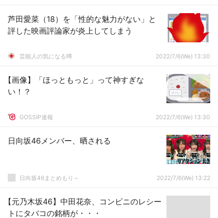
もけっきょく配信中にキレそうだよなｗｗｗ
芦田愛菜（18）を「性的な魅力がない」と
評した映画評論家が炎上してしまう
芸能人の気になる噂
2022/7/6(We) 13:30
【画像】「ほっともっと」って神すぎな
い！？
GOSSIP速報
2022/7/6(We) 13:30
日向坂46メンバー、晒される
日向坂46まとめもり～
2022/7/6(We) 13:22
【元乃木坂46】中田花奈、コンビニのレシー
トにタバコの銘柄が・・・