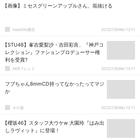
【画像】ミセスグリーンアップルさん、垢抜ける
mashlife通信
2022/7/6(We) 13:11
【STU48】峯吉愛梨沙・吉田彩良、『神戸コ
レクション』ファションプロデューサー権
利を受賞?
AKBフレンド
2022/7/6(We) 13:11
フブちゃん8mmCD持ってなかったってマジ
か
ホロ速
2022/7/6(We) 13:11
【櫻坂46】スタッフ大ウケw 大園玲『はみ出
しラヴィット』に登場！