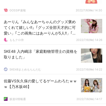
GOSSIP速報
2022/7/6(We) 14:30
あーりん『みんなあーちゃんのグッズ褒め
てくれて嬉しい!!』｢グッズ全部天才的に可
愛い」｢この画角にはあーりんが5人!!」｢楽
しみに待ってます」
ももクロ侍
2022/7/6(We) 14:26
SKE48 入内嶋涼「家庭動物管理士の資格を
取りました」
SKE48まとめもらんだむ
2022/7/6(We) 14:22
佐藤VS矢久保の愛してるゲームわろたｗｗ
ｗ【乃木坂46】
坂道G情報通
2022/7/6(We) 14:17