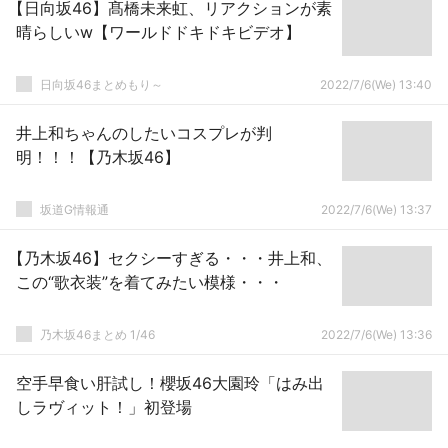
【日向坂46】髙橋未来虹、リアクションが素
晴らしいw【ワールドドキドキビデオ】
日向坂46まとめもり～
2022/7/6(We) 13:40
井上和ちゃんのしたいコスプレが判
明！！！【乃木坂46】
坂道G情報通
2022/7/6(We) 13:37
【乃木坂46】セクシーすぎる・・・井上和、
この“歌衣装”を着てみたい模様・・・
乃木坂46まとめ 1/46
2022/7/6(We) 13:36
空手早食い肝試し！櫻坂46大園玲「はみ出
しラヴィット！」初登場