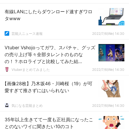
有線LANにしたらダウンロード速すぎワロ
タwww
芸能人ニュース速報
2022/7/6(We) 14:30
Vtuber Vshojoってガワ、スパチャ、グッズ
の売り上げ等々全部タレントのものな
の！？ホロライブと比較してみた結
果・・・
Vtuberまとめてみました
2022/7/6(We) 14:30
【画像28枚】乃木坂46・川崎桜（19）が可
愛すぎて推さずにはいられない
気になる芸能まとめ
2022/7/6(We) 14:30
35年以上生きてて一度も正社員になったこ
とのないワイに聞きたい10のコト