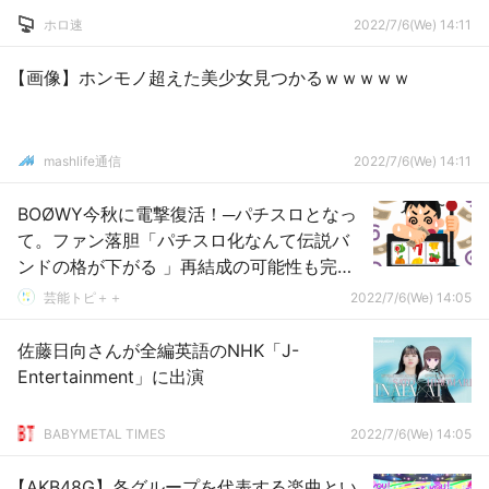
ホロ速
2022/7/6(We) 14:11
【画像】ホンモノ超えた美少女見つかるｗｗｗｗｗ
mashlife通信
2022/7/6(We) 14:11
BOØWY今秋に電撃復活！─パチスロとなっ
て。ファン落胆「パチスロ化なんて伝説バ
ンドの格が下がる 」再結成の可能性も完全
消滅
芸能トピ＋＋
2022/7/6(We) 14:05
佐藤日向さんが全編英語のNHK「J-
Entertainment」に出演
BABYMETAL TIMES
2022/7/6(We) 14:05
【AKB48G】各グループを代表する楽曲とい