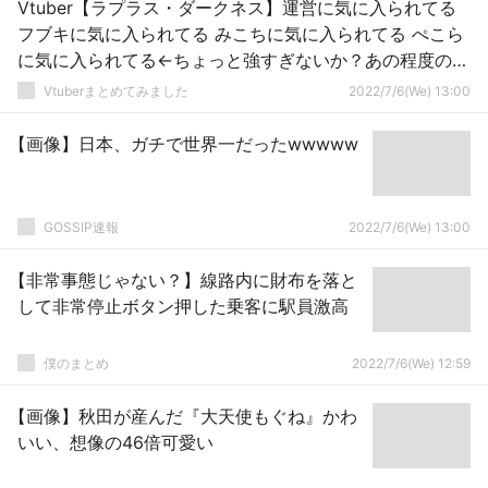
Vtuber【ラプラス・ダークネス】運営に気に入られてる
フブキに気に入られてる みこちに気に入られてる ぺこら
に気に入られてる←ちょっと強すぎないか？あの程度の炎
上なんてすぐ流されるわけだｗｗｗ
Vtuberまとめてみました
2022/7/6(We) 13:00
【画像】日本、ガチで世界一だったwwwww
GOSSIP速報
2022/7/6(We) 13:00
【非常事態じゃない？】線路内に財布を落と
して非常停止ボタン押した乗客に駅員激高
僕のまとめ
2022/7/6(We) 12:59
【画像】秋田が産んだ『大天使もぐね』かわ
いい、想像の46倍可愛い