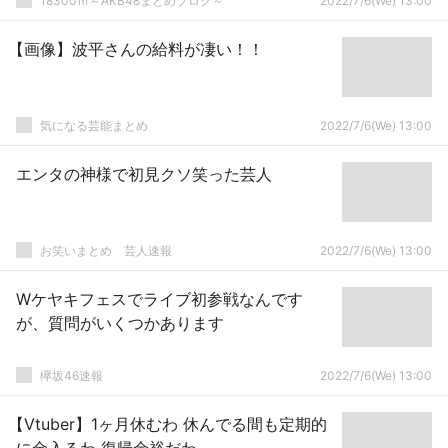
18300ｍ～AKB48まとめブログ～
2022/7/6(We) 13:00
【画像】波平さんの給料が凄い！！
気になる芸能まとめ
2022/7/6(We) 13:00
エンタの神様で初見クソ笑った芸人
お笑いまとめ 芸人速報
2022/7/6(We) 13:00
Wケヤキフェスでライブ初参戦なんです
が、質問がいくつかあります
欅坂46速報
2022/7/6(We) 13:00
【Vtuber】1ヶ月休むわ 休んでる間も定期的