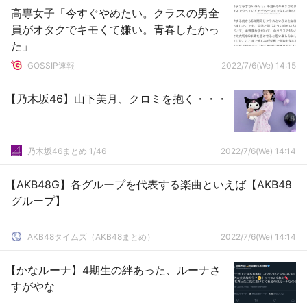
高専女子「今すぐやめたい。クラスの男全
員がオタクでキモくて嫌い。青春したかっ
た」
GOSSIP速報
2022/7/6(We) 14:15
【乃木坂46】山下美月、クロミを抱く・・・
乃木坂46まとめ 1/46
2022/7/6(We) 14:14
【AKB48G】各グループを代表する楽曲といえば【AKB48
グループ】
AKB48タイムズ（AKB48まとめ）
2022/7/6(We) 14:14
【かなルーナ】4期生の絆あった、ルーナさ
すがやな