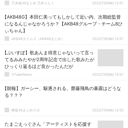
乃木坂46まとめ 乃木りんく
2022/7/6(We) 12:57
【AKB48G】本田仁美ってもしかして近い内、次期総監督
になるんじゃなかろうか？【AKB48グループ・チーム8ひ
ぃちゃん】
AKB48タイムズ（AKB48まとめ）
2022/7/6(We) 12:57
【ぶいすぽ】歌あんま得意じゃないって言っ
てるみみたやが2周年記念で出した歌みたが
ひっくり返るほど良かったんだが
VTuberNews
2022/7/6(We) 12:57
【朗報】ガーシー、駆逐される。齋藤飛鳥の暴露はどうな
る？？？
欅坂46まとめラボ
2022/7/6(We) 12:55
たまごえっぐさん「アーティストを応援す