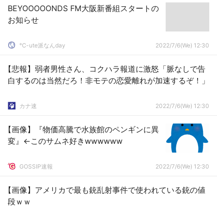
BEYOOOOONDS FM大阪新番組スタートの
お知らせ
℃-ute派なんday
2022/7/6(We) 12:30
【悲報】弱者男性さん、コクハラ報道に激怒「脈なしで告
白するのは当然だろ！非モテの恋愛離れが加速するぞ！」
カナ速
2022/7/6(We) 12:30
【画像】『物価高騰で水族館のペンギンに異
変』←このサムネ好きwwwwww
GOSSIP速報
2022/7/6(We) 12:30
【画像】アメリカで最も銃乱射事件で使われている銃の値
段ｗｗ