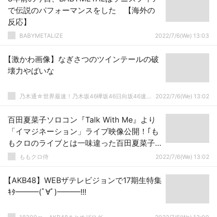
で伝説のパフォーマンスをした 【海外の
反応】
BABYMETALIZE
2022/7/6(We) 13:03
【激かわ画像】なぎさつのツインテールの破
壊力やばいな
乃木通☆世界最速！乃木坂46欅坂46日向坂46速報まとめ
2022/7/6(We) 13:02
百田夏菜子ソロコン『Talk With Me』より
「イマジネーション」ライブ映像公開！｢も
もクロのライブとは一味違った百田夏菜子
が生み出す世界観」
ももクロ侍
2022/7/6(We) 13:02
【AKB48】WEBザテレビジョンで17期生特集
ｷﾀ━━━(ﾟ∀ﾟ)━━━!!!