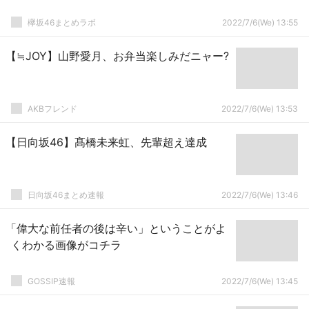
欅坂46まとめラボ
2022/7/6(We) 13:55
【≒JOY】山野愛月、お弁当楽しみだニャー?
AKBフレンド
2022/7/6(We) 13:53
【日向坂46】髙橋未来虹、先輩超え達成
日向坂46まとめ速報
2022/7/6(We) 13:46
「偉大な前任者の後は辛い」ということがよ
くわかる画像がコチラ
GOSSIP速報
2022/7/6(We) 13:45