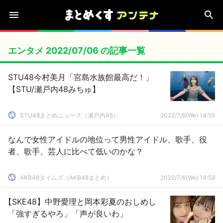
エンタメ 2022/07/06 の記事一覧
STU48今村美月「宮島水族館最高だ！」
【STU/瀬戸内48みちゅ】
STU48まとめニュース（瀬戸内48）
2022/7/6(We) 14:59
なんで女性アイドルの地位って男性アイドル、歌手、役
者、歌手、芸人に比べて低いのかな？
AKB48タイムズ（AKB48まとめ）
2022/7/6(We) 14:59
【SKE48】中野愛理と岡本彩夏のおしめし
「強すぎるやろ」「声が良いわ」