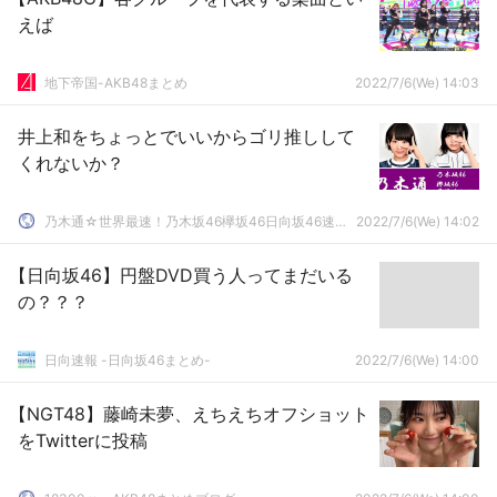
えば
地下帝国-AKB48まとめ
2022/7/6(We) 14:03
井上和をちょっとでいいからゴリ推しして
くれないか？
乃木通☆世界最速！乃木坂46欅坂46日向坂46速報まとめ
2022/7/6(We) 14:02
【日向坂46】円盤DVD買う人ってまだいる
の？？？
日向速報 -日向坂46まとめ-
2022/7/6(We) 14:00
【NGT48】藤崎未夢、えちえちオフショット
をTwitterに投稿