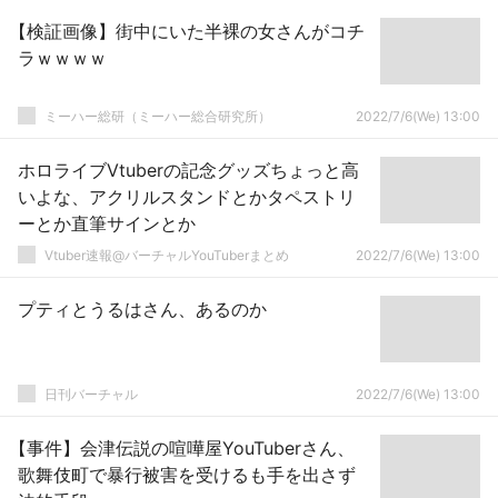
【検証画像】街中にいた半裸の女さんがコチ
ラｗｗｗｗ
ミーハー総研（ミーハー総合研究所）
2022/7/6(We) 13:00
ホロライブVtuberの記念グッズちょっと高
いよな、アクリルスタンドとかタペストリ
ーとか直筆サインとか
Vtuber速報@バーチャルYouTuberまとめ
2022/7/6(We) 13:00
プティとうるはさん、あるのか
日刊バーチャル
2022/7/6(We) 13:00
【事件】会津伝説の喧嘩屋YouTuberさん、
歌舞伎町で暴行被害を受けるも手を出さず