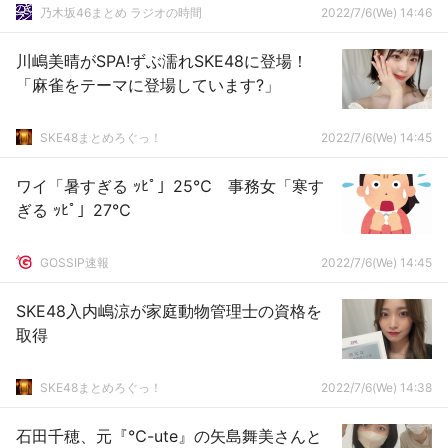
乃木坂46まとめ ラジオの時間
2022/7/6(We) 14:46
川嶋美晴がSPA!ずぶ濡れSKE48に登場！
「麻雀をテーマに登場しています?」
SKE48まとめろぐっ！
2022/7/6(We) 14:45
ワイ「暑すぎる ｯﾋﾟ」25℃ 事務女「寒す
ぎる ｯﾋﾟ」27℃
GOSSIP速報
2022/7/6(We) 14:45
SKE48入内嶋涼が家庭動物管理士の資格を
取得
SKE48まとめろぐっ！
2022/7/6(We) 14:38
石田千穂、元『℃-ute』の矢島舞美さんと