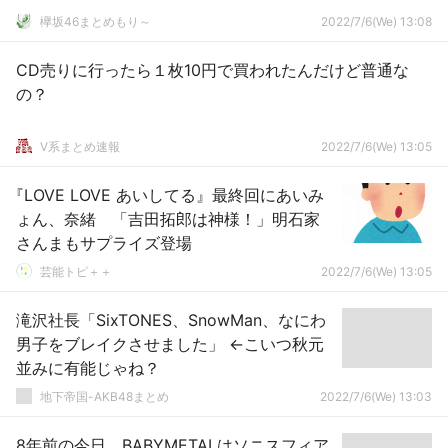
欅坂46まとめもり～
2022/7/6(We) 13:08
CD売りに行ったら１枚10円で買われたんだけど普通な
の？
V系まとめ速報
2022/7/6(We) 13:05
『LOVE LOVE あいしてる』最終回にあいみ
ょん、奈緒 「吉田拓郎は神様！」明石家
さんまもサプライズ登場
芸能トピ＋＋
2022/7/6(We) 13:05
滝沢社長「SixTONES、SnowMan、なにわ
男子をブレイクさせました」 ←こいつ秋元
並みに有能じゃね？
地下帝国-AKB48まとめ
2022/7/6(We) 13:03
8年前の今日、BABYMETALはソニスフィア