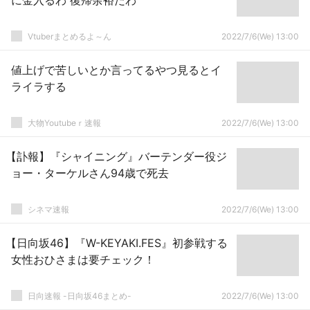
に金入るわ 復帰余裕だわ
Vtuberまとめるよ～ん
2022/7/6(We) 13:00
値上げで苦しいとか言ってるやつ見るとイ
ライラする
大物Youtubeｒ速報
2022/7/6(We) 13:00
【訃報】『シャイニング』バーテンダー役ジ
ョー・ターケルさん94歳で死去
シネマ速報
2022/7/6(We) 13:00
【日向坂46】『W-KEYAKI.FES』初参戦する
女性おひさまは要チェック！
日向速報 -日向坂46まとめ-
2022/7/6(We) 13:00