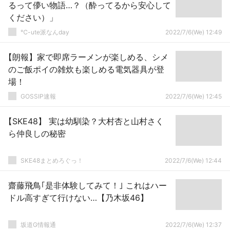
るって儚い物語…？（酔ってるから安心して
ください）」
℃-ute派なんday
2022/7/6(We) 12:49
【朗報】家で即席ラーメンが楽しめる、シメ
のご飯ポイの雑炊も楽しめる電気器具が登
場！
GOSSIP速報
2022/7/6(We) 12:45
【SKE48】 実は幼馴染？大村杏と山村さく
ら仲良しの秘密
SKE48まとめろぐっ！
2022/7/6(We) 12:44
齋藤飛鳥｢是非体験してみて！｣ これはハー
ドル高すぎて行けない…【乃木坂46】
坂道G情報通
2022/7/6(We) 12:37