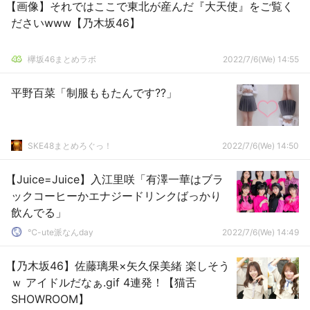
【画像】それではここで東北が産んだ『大天使』をご覧く
ださいwww【乃木坂46】
欅坂46まとめラボ
2022/7/6(We) 14:55
平野百菜「制服ももたんです??」
SKE48まとめろぐっ！
2022/7/6(We) 14:50
【Juice=Juice】入江里咲「有澤一華はブラ
ックコーヒーかエナジードリンクばっかり
飲んでる」
℃-ute派なんday
2022/7/6(We) 14:49
【乃木坂46】佐藤璃果×矢久保美緒 楽しそう
ｗ アイドルだなぁ.gif 4連発！【猫舌
SHOWROOM】