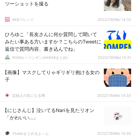
ツーショットを撮る
AKBフレンド
2022/7/6(We) 14:32
ひろゆこ「長友さんに何か質問して聞いて
みたい事ある方いますか？こちらのTweetに
返信で質問内容、書き込んでね」
ROMれ！ペンギン(AKB48まとめ)
2022/7/6(We) 14:31
【画像】マスクしてりゃギリギリ抱ける女の
子
芸能人の気になる噂
2022/7/6(We) 14:30
【にじさんじ】泣いてるNariを見たリオン
「かわいい…」
Vtuberまとめるよ～ん
2022/7/6(We) 14:30