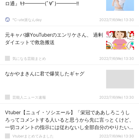
ロ通』ｷﾀ━━━━(ﾟ∀ﾟ)━━━━!!
℃-ute派なんday
2022/7/6(We) 13:30
元キャバ嬢YouTuberのエンリケさん、 過剰
ダイエットで救急搬送
気になる芸能まとめ
2022/7/6(We) 13:30
なかやまきんに君で爆笑したギャグ
芸能人ニュース速報
2022/7/6(We) 13:30
Vtuber【ニュイ・ソシエール】「栄冠でああしろこうし
ろってコメントする人いると思うから先に言っとくけど、
一切コメントの指示には従わないし全部自分のやりたいよ
うにやらせてもらいます」←こうやって予め言って置いて
Vtuberまとめてみました
2022/7/6(We) 13:30