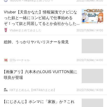
18300ｍ～AKB48まとめブログ～
2022/7/6(We) 14:00
Vtuber【天音かなた】情報漏洩でクビにな
った奴と一緒にコンビ組んで仕事始める
ぞ！って奴と同居してるとか会社からした
らドン引きじゃね？
Vtuberまとめてみました
2022/7/6(We) 14:00
総帥、うっかりヤバいリスナーを発見
日刊バーチャル
2022/7/6(We) 14:00
【画像アリ】六本木のLOUIS VUITTON展に
咲良が登場
HKTまとめもん【HKT48のまとめ】
2022/7/6(We) 14:00
【にじさんじ】ホンマに「家族」か？これ