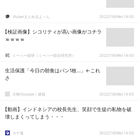
Vtuberまとめるよ～ん
2022/7/6(We) 14:00
【検証画像】シコリティが高い画像がコチラ
ｗｗｗｗ
ミーハー総研（ミーハー総合研究所）
2022/7/6(We) 14:00
生活保護「今日の朝食はパン1枚…」←これ
さ
大物Youtubeｒ速報
2022/7/6(We) 14:00
【動画】インドネシアの校長先生、笑顔で生徒の私物を破
壊しまくってしまう・・・
カナ速
2022/7/6(We) 14:00