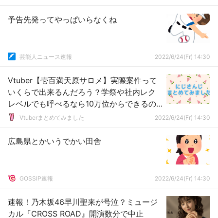
予告先発ってやっぱいらなくね
芸能人ニュース速報
2022/6/24(Fr) 14:30
Vtuber【壱百満天原サロメ】実際案件って
いくらで出来るんだろう？学祭や社内レク
レベルでも呼べるなら10万位からできるの
かね？
Vtuberまとめてみました
2022/6/24(Fr) 14:30
広島県とかいうでかい田舎
GOSSIP速報
2022/6/24(Fr) 14:30
速報！乃木坂46早川聖来が号泣？ミュージ
カル『CROSS ROAD』開演数分で中止