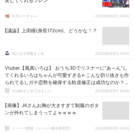
笑してくれるフレン
日刊バーチャル
2022/6/24(Fr) 14:00
【議論】上田瞳(身長172cm)、どうかな！？
気になる芸能まとめ
2022/6/24(Fr) 14:00
Vtuber【風真いろは】 おうち3Dでリスナーに”あ～ん”し
てくれるいろはちゃんが可愛すぎる←こんな切り抜きも作
られてるしガチ恋勢を確保する軌道修正は成功なのか？も
う「風真言ったよね？」は黒歴史として葬るのか？
Vtuberまとめてみました
2022/6/24(Fr) 14:00
【画像】JKさんお胸が大きすぎて制服のボタ
ンが外れてしまうってよｗｗｗｗ
ミーハー総研（ミーハー総合研究所）
2022/6/24(Fr) 14:00