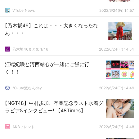
VTuberNews
2022/6/24(Fr) 14:57
【乃木坂46】これは・・・大きくなったな
あ・・・
乃木坂46まとめ 1/46
2022/6/24(Fr) 14:54
江端妃咲と河西結心が一緒にご飯に行
く！！
℃-ute派なんday
2022/6/24(Fr) 14:49
【NGT48】中村歩加、卒業記念ラスト水着グ
ラビア&インタビュー! 【48Times】
AKBフレンド
2022/6/24(Fr) 14:48