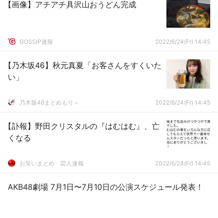
【画像】アチアチ具沢山おうどん完成
GOSSIP速報
2022/6/24(Fr) 14:45
【乃木坂46】秋元真夏「お客さんをすくいた
い」
乃木坂46まとめもり～
2022/6/24(Fr) 14:45
【訃報】野田クリスタルの『はむはむ』、亡
くなる
お笑いまとめ 芸人速報
2022/6/24(Fr) 14:45
AKB48劇場 7月1日〜7月10日の公演スケジュール発表！