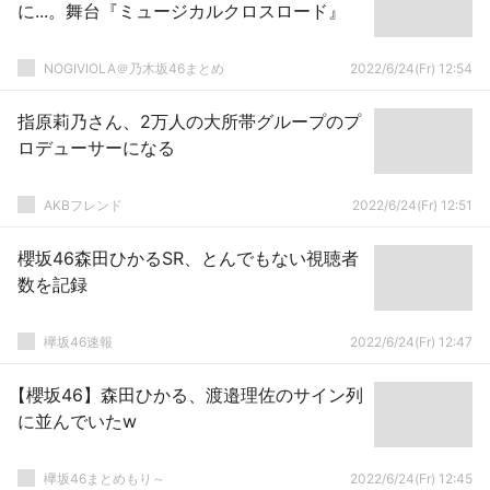
に...。舞台『ミュージカルクロスロード』
NOGIVIOLA＠乃木坂46まとめ
2022/6/24(Fr) 12:54
指原莉乃さん、2万人の大所帯グループのプ
ロデューサーになる
AKBフレンド
2022/6/24(Fr) 12:51
櫻坂46森田ひかるSR、とんでもない視聴者
数を記録
欅坂46速報
2022/6/24(Fr) 12:47
【櫻坂46】森田ひかる、渡邉理佐のサイン列
に並んでいたw
欅坂46まとめもり～
2022/6/24(Fr) 12:45