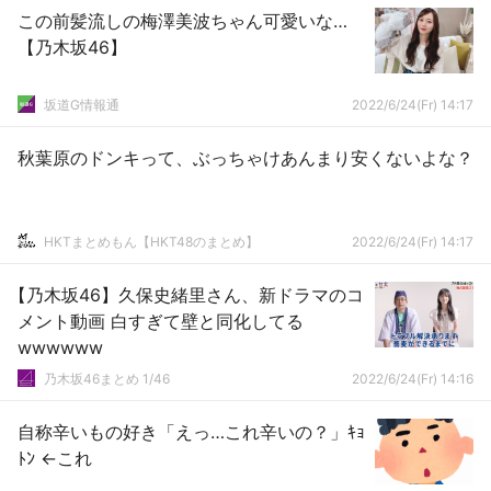
この前髪流しの梅澤美波ちゃん可愛いな…
【乃木坂46】
坂道G情報通
2022/6/24(Fr) 14:17
秋葉原のドンキって、ぶっちゃけあんまり安くないよな？
HKTまとめもん【HKT48のまとめ】
2022/6/24(Fr) 14:17
【乃木坂46】久保史緒里さん、新ドラマのコ
メント動画 白すぎて壁と同化してる
wwwwww
乃木坂46まとめ 1/46
2022/6/24(Fr) 14:16
自称辛いもの好き「えっ…これ辛いの？」ｷｮ
ﾄﾝ ←これ