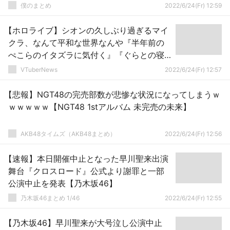
僕のまとめ
2022/6/24(Fr) 12:59
【ホロライブ】シオンの久しぶり過ぎるマイ
クラ、なんて平和な世界なんや『半年前の
ぺこらのイタズラに気付く』『ぐらとの寝
室でみこちと浮気』『カエル見つけて嬉し
VTuberNews
2022/6/24(Fr) 12:57
そうで草』
【悲報】NGT48の完売部数が悲惨な状況になってしまうｗ
ｗｗｗｗｗ【NGT48 1stアルバム 未完売の未来】
AKB48タイムズ（AKB48まとめ）
2022/6/24(Fr) 12:56
【速報】本日開催中止となった早川聖来出演
舞台『クロスロード』公式より謝罪と一部
公演中止を発表【乃木坂46】
乃木坂46まとめ 1/46
2022/6/24(Fr) 12:55
【乃木坂46】早川聖来が大号泣し公演中止