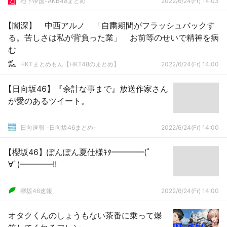
地下帝国-AKB48まとめ
2022/6/24(Fr) 14:03
【闇深】 中西アルノ 「自粛期間がフラッシュバックす
る。苦しさは私が背負った業」 お前等のせいで精神を病
む
HKTまとめもん【HKT48のまとめ】
2022/6/24(Fr) 14:00
【日向坂46】『余計な事まで』放送作家さん
が愛のあるツイート。
日向速報 -日向坂46まとめ-
2022/6/24(Fr) 14:00
【櫻坂46】ぽんぽん夏仕様ｷﾀ━━━━(ﾟ
∀ﾟ)━━━━!!
欅坂46速報
2022/6/24(Fr) 14:00
オタクくんのしょうもない茶番に乗って爆