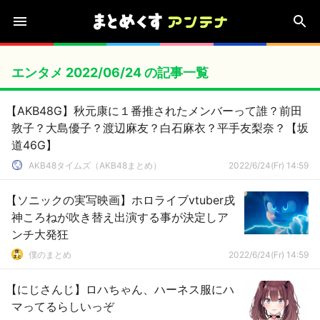
エンタメ 2022/06/24 の記事一覧
【AKB48G】秋元康に１番推されたメンバーって誰？前田
敦子？大島優子？渡辺麻友？白石麻衣？平手友梨奈？【坂
道46G】
AKB48タイムズ（AKB48まとめ）
2022/6/24(Fr) 14:59
【ソニックの実写映画】ホロライブvtuber戌
神ころねが吹き替え出演する事が決定しア
ンチ大発狂
僕のまとめ
2022/6/24(Fr) 14:59
【にじさんじ】ロハちゃん、ハーネス服にハ
マってるらしいっぞ