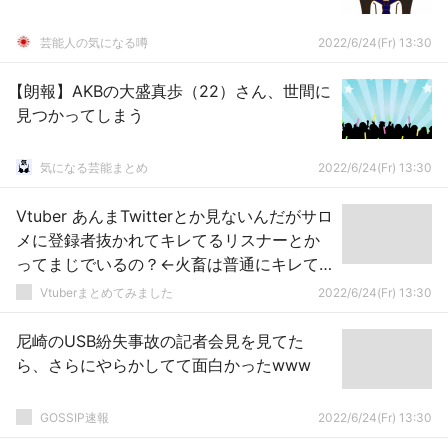
芸能人の気になる噂
2022/6/24(Fr) 13:30
【朗報】AKBの大盛真歩（22）さん、世間に
見つかってしまう
気になる芸能まとめ
2022/6/24(Fr) 13:30
Vtuber あんまTwitterとか見ないんだがサロ
メに登録者抜かれてキレてるリスナーとか
ってまじでいるの？←火畜は普通にキレて
るぞｗｗｗ
Vtuberまとめてみました
2022/6/24(Fr) 13:30
尼崎のUSB紛失事故の記者会見を見てた
ら、さらにやらかしてて面白かったwww
GOSSIP速報
2022/6/24(Fr) 13:30