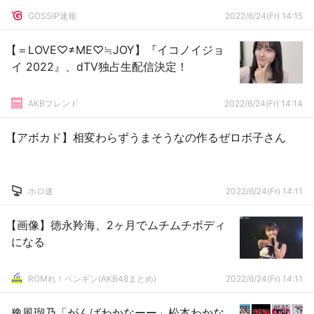
GOSSIP速報
2022/6/24(Fr) 14:15
【＝LOVE♡≠ME♡≒JOY】『イコノイジョ
イ 2022』、dTV独占生配信決定！
AKBフレンド
2022/6/24(Fr) 14:14
【アボカド】相変わらずうまそうなの作るぜロボ子さん
ホロ速
2022/6/24(Fr) 14:11
【画像】徳永羚海、2ヶ月でムチムチボディ
になる
ROMれ！ペンギン(AKB48まとめ)
2022/6/24(Fr) 14:11
豫風瑠乃「がんばわかなーー」松本わかな