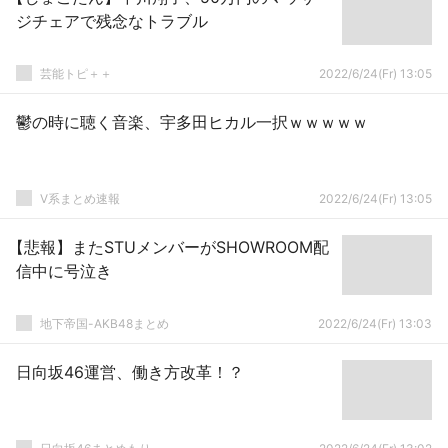
ジチェアで残念なトラブル
芸能トピ＋＋
2022/6/24(Fr) 13:05
鬱の時に聴く音楽、宇多田ヒカル一択ｗｗｗｗｗ
V系まとめ速報
2022/6/24(Fr) 13:05
【悲報】またSTUメンバーがSHOWROOM配
信中に号泣き
地下帝国-AKB48まとめ
2022/6/24(Fr) 13:03
日向坂46運営、働き方改革！？