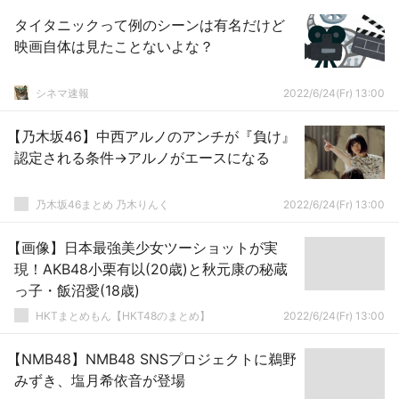
タイタニックって例のシーンは有名だけど
映画自体は見たことないよな？
シネマ速報
2022/6/24(Fr) 13:00
【乃木坂46】中西アルノのアンチが『負け』
認定される条件→アルノがエースになる
乃木坂46まとめ 乃木りんく
2022/6/24(Fr) 13:00
【画像】日本最強美少女ツーショットが実
現！AKB48小栗有以(20歳)と秋元康の秘蔵
っ子・飯沼愛(18歳)
HKTまとめもん【HKT48のまとめ】
2022/6/24(Fr) 13:00
【NMB48】NMB48 SNSプロジェクトに鵜野
みずき、塩月希依音が登場