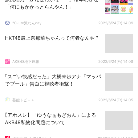
「何にもかかっとらんやん！」
℃-ute派なんday
2022/6/24(Fr) 14:09
HKT48最上奈那華ちゃんって何者なんや？
AKB48地下速報
2022/6/24(Fr) 14:08
「スゴい快感だった」大橋未歩アナ「マッパ
でプール」告白に視聴者衝撃！
芸能トピ＋＋
2022/6/24(Fr) 14:05
【アホスレ】「ゆうなぁもぎおん」による
AKB48私物化問題について