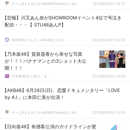
チーム8まとめりか(AKB48Team8まとめ)
2022/6/24(Fr) 14:37
【悲報】川又あん奈がSHOWROOMイベント4位で号泣き
配信・・・【 STU48あんP】
AKB48タイムズ（AKB48まとめ）
2022/6/24(Fr) 14:35
【乃木坂46】賀喜遥香から幸せな写真
が！！！バナナマンとの3ショット大公
開！！！
乃木坂46まとめの「ま」
2022/6/24(Fr) 14:34
【AKB48】6月26日(日)、恋愛ドキュメンタリー「LOVE
by A.I.」に本田仁美が出演！
チーム8まとめりか(AKB48Team8まとめ)
2022/6/24(Fr) 14:33
【日向坂46】有感客公演のガイドラインが更