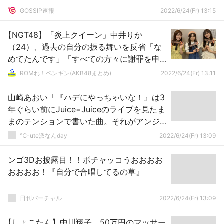
GOSSIP速報
2022/6/24(Fr) 13:15
【NGT48】「炎上クイーン」中井りか
（24）、過去の自分の振る舞いを反省「な
めてたんです」「すべての方々に謝罪を申
し上げたい」
ROMれ！ペンギン(AKB48まとめ)
2022/6/24(Fr) 13:11
山崎あおい「『ハデにやっちゃいな！』は3
年ぐらい前にJuice=Juiceのライブを見たま
まのテンションで書いた曲。それがアンジ
ュルムに渡った」
℃-ute派なんday
2022/6/24(Fr) 13:09
ンゴ3Dお披露目！！ポチャッコうおおおお
おおおお！『自分で合唱してるの草』
日刊バーチャル
2022/6/24(Fr) 13:09
【しょこたん】中川翔子、50万円のマッサー