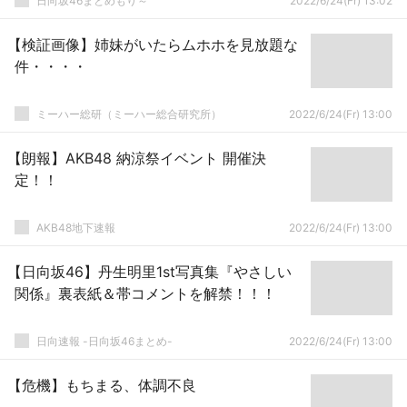
日向坂46まとめもり～
2022/6/24(Fr) 13:02
【検証画像】姉妹がいたらムホホを見放題な
件・・・・
ミーハー総研（ミーハー総合研究所）
2022/6/24(Fr) 13:00
【朗報】AKB48 納涼祭イベント 開催決
定！！
AKB48地下速報
2022/6/24(Fr) 13:00
【日向坂46】丹生明里1st写真集『やさしい
関係』裏表紙＆帯コメントを解禁！！！
日向速報 -日向坂46まとめ-
2022/6/24(Fr) 13:00
【危機】もちまる、体調不良