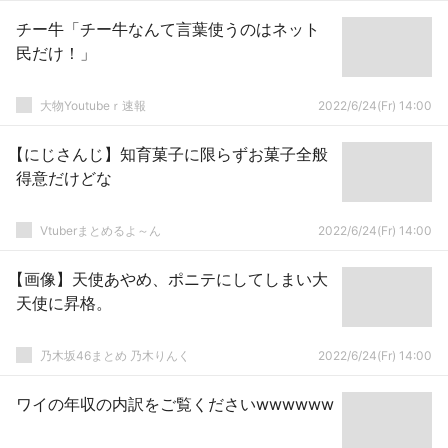
チー牛「チー牛なんて言葉使うのはネット
民だけ！」
大物Youtubeｒ速報
2022/6/24(Fr) 14:00
【にじさんじ】知育菓子に限らずお菓子全般
得意だけどな
Vtuberまとめるよ～ん
2022/6/24(Fr) 14:00
【画像】天使あやめ、ポニテにしてしまい大
天使に昇格。
乃木坂46まとめ 乃木りんく
2022/6/24(Fr) 14:00
ワイの年収の内訳をご覧くださいwwwwww