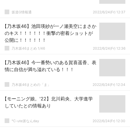
坂道G情報通
2022/6/24(Fr) 12:37
【乃木坂46】池田瑛紗が一ノ瀬美空にまさか
のキス！！！！！！衝撃の密着ショットが
公開に！！！！！！
乃木坂46まとめ 1/46
2022/6/24(Fr) 12:36
【乃木坂46】今一番勢いのある賀喜遥香、表
情に自信が満ち溢れている！！！
乃木坂46まとめの「ま」
2022/6/24(Fr) 12:34
【モーニング娘。'22】北川莉央、大学進学
していたとの情報あり
℃-ute派なんday
2022/6/24(Fr) 12:30