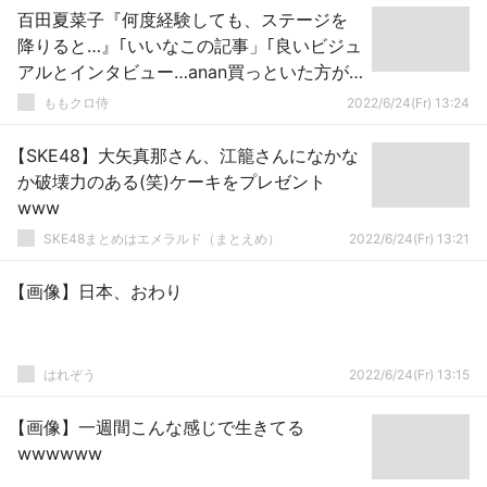
百田夏菜子『何度経験しても、ステージを
降りると…』｢いいなこの記事」｢良いビジュ
アルとインタビュー…anan買っといた方が
いい？」｢ダイナミックな変化がももクロに
ももクロ侍
2022/6/24(Fr) 13:24
はある」
【SKE48】大矢真那さん、江籠さんになかな
か破壊力のある(笑)ケーキをプレゼント
www
SKE48まとめはエメラルド（まとえめ）
2022/6/24(Fr) 13:21
【画像】日本、おわり
はれぞう
2022/6/24(Fr) 13:15
【画像】一週間こんな感じで生きてる
wwwwww