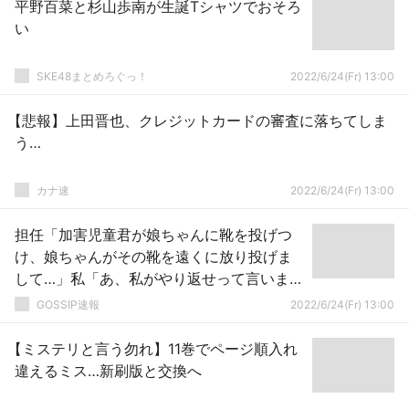
平野百菜と杉山歩南が生誕Tシャツでおそろ
い
SKE48まとめろぐっ！
2022/6/24(Fr) 13:00
【悲報】上田晋也、クレジットカードの審査に落ちてしま
う…
カナ速
2022/6/24(Fr) 13:00
担任「加害児童君が娘ちゃんに靴を投げつ
け、娘ちゃんがその靴を遠くに放り投げま
して…」私「あ、私がやり返せって言いまし
た」
GOSSIP速報
2022/6/24(Fr) 13:00
【ミステリと言う勿れ】11巻でページ順入れ
違えるミス…新刷版と交換へ