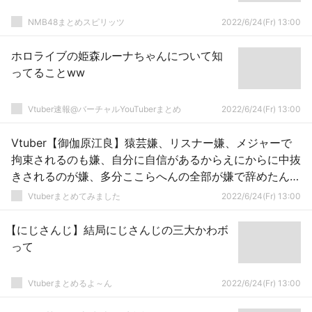
NMB48まとめスピリッツ
2022/6/24(Fr) 13:00
ホロライブの姫森ルーナちゃんについて知
ってることww
Vtuber速報@バーチャルYouTuberまとめ
2022/6/24(Fr) 13:00
Vtuber【御伽原江良】猿芸嫌、リスナー嫌、メジャーで
拘束されるのも嫌、自分に自信があるからえにからに中抜
きされるのが嫌、多分ここらへんの全部が嫌で辞めたんじ
ゃね？ばぶ太郎コケたから心へし折れてるけど
Vtuberまとめてみました
2022/6/24(Fr) 13:00
【にじさんじ】結局にじさんじの三大かわボ
って
Vtuberまとめるよ～ん
2022/6/24(Fr) 13:00