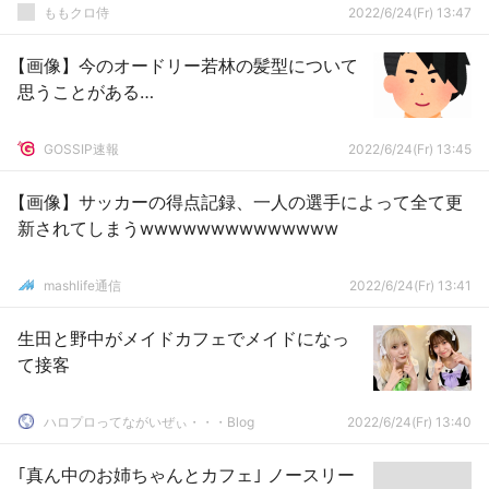
本番前のサウンドチェック中』
ももクロ侍
2022/6/24(Fr) 13:47
【画像】今のオードリー若林の髪型について
思うことがある…
GOSSIP速報
2022/6/24(Fr) 13:45
【画像】サッカーの得点記録、一人の選手によって全て更
新されてしまうwwwwwwwwwwwwww
mashlife通信
2022/6/24(Fr) 13:41
生田と野中がメイドカフェでメイドになっ
て接客
ハロプロってながいぜぃ・・・Blog
2022/6/24(Fr) 13:40
｢真ん中のお姉ちゃんとカフェ｣ ノースリー