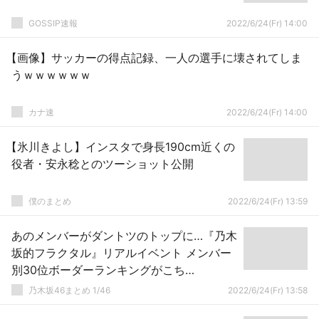
GOSSIP速報
2022/6/24(Fr) 14:00
【画像】サッカーの得点記録、一人の選手に壊されてしま
うｗｗｗｗｗｗ
カナ速
2022/6/24(Fr) 14:00
【氷川きよし】インスタで身長190cm近くの
役者・安永稔とのツーショット公開
僕のまとめ
2022/6/24(Fr) 13:59
あのメンバーがダントツのトップに…『乃木
坂的フラクタル』リアルイベント メンバー
別30位ボーダーランキングがこち
ら！！！！！！
乃木坂46まとめ 1/46
2022/6/24(Fr) 13:58