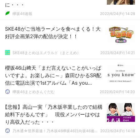
に・・・
欅坂46速報
2022/6/24(Fr) 14:28
SKE48がご当地ラーメンを食べまくる！大
好評企画第2弾の配信が決定！！
SKE48まとめはエメラルド（まとえめ）
2022/6/24(Fr) 14:21
櫻坂46山﨑天「まだ言えないことがいっぱ
いですよ。お楽しみに～」森田ひかるSR配
信に電話出演で1stアルバム「As you
know?」PR【SHOWROOM個人配信】
欅坂46まとめきんぐだむ
2022/6/24(Fr) 14:20
【悲報】高山一実「乃木坂卒業したので結構
給料下がるんです」 現役メンバーはやは
り高収入だった・・・
乃木通☆世界最速！乃木坂46欅坂46日向坂46速報まとめ
2022/6/24(Fr) 14:18