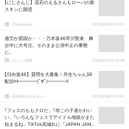
【にじさんじ】流石のえるさんもローバの新
スキンに困惑
VTuberNews
2022/6/24(Fr) 13:57
過労が原因か・・・乃木坂46早川聖来、舞
台中に大号泣。そのまま公演中止の事態
に。
ナレッジ速報
2022/6/24(Fr) 13:48
【日向坂46】質問を大募集！丹生ちゃんSR
配信ｷﾀ━━━━(ﾟ∀ﾟ)━━━━!!
日向坂46まとめもり～
2022/6/24(Fr) 13:47
｢フェスのももクロだ」｢何この子達かわい
い」｢いろんなフェスでアイドル地獄がまた
始まるね」TikTok高城れに『JAPAN JAM