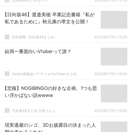
日向坂46まとめもり～
2022/6/17(Fr) 13:02
【日向坂46】渡邉美穂 卒業記念書籍『私が
私であるために』秋元康の帯文を公開！
日向速報 -日向坂46まとめ-
2022/6/17(Fr) 13:00
結局一番面白いVtuberって誰？
Vtuber速報@バーチャルYouTuberまとめ
2022/6/17(Fr) 13:00
【悲報】NOGIBINGOの好きな企画、1つも思
い浮かばない説wwww
乃木坂46まとめ 乃木りんく
2022/6/17(Fr) 13:00
現実逃避のンゴ、3Dお披露目の決まった人