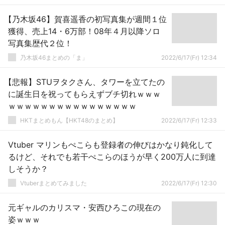
【乃木坂46】賀喜遥香の初写真集が週間１位
獲得、売上14・6万部！08年４月以降ソロ
写真集歴代２位！
乃木坂46まとめの「ま」
2022/6/17(Fr) 12:34
【悲報】STUヲタクさん、タワーを立てたの
に誕生日を祝ってもらえずブチ切れｗｗｗ
ｗｗｗｗｗｗｗｗｗｗｗｗｗｗｗｗ
HKTまとめもん【HKT48のまとめ】
2022/6/17(Fr) 12:33
Vtuber マリンもぺこらも登録者の伸びはかなり鈍化して
るけど、それでも若干ぺこらのほうが早く200万人に到達
しそうか？
Vtuberまとめてみました
2022/6/17(Fr) 12:30
元ギャルのカリスマ・安西ひろこの現在の
姿ｗｗｗ