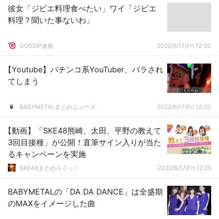
彼女「ジビエ料理食べたい」ワイ「ジビエ
料理？聞いた事ないわ」
GOSSIP速報
2022/6/17(Fr) 12:30
【Youtube】パチンコ系YouTuber、バラされ
てしまう
BABYMETALまとめニュース
2022/6/17(Fr) 12:30
【動画】「SKE48熊崎、太田、平野の教えて
3回目接種」が公開！直筆サイン入りが当た
るキャンペーンを実施
SKE48まとめろぐっ！
2022/6/17(Fr) 12:25
BABYMETALの「DA DA DANCE」は全盛期
のMAXをイメージした曲