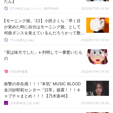
たん】
STU48まとめニュース（瀬戸内48）
2022/6/17(Fr) 14:54
【モーニング娘。'22】小田さくら「早く目
が覚めた時に自分はモーニング娘。として
何曲ダンスを覚えているんだろうかって数
えたら241曲でした」
℃-ute派なんday
2022/6/17(Fr) 14:50
「実は味方でした」←判明して一番驚いたも
の
GOSSIP速報
2022/6/17(Fr) 14:45
衝撃の存在感！！！“本気” MUSIC BLOOD
金川紗耶初センター『日常』披露！！！キ
ャプチャまとめ！！！【乃木坂46】
乃木坂46まとめ 1/46
2022/6/17(Fr) 14:36