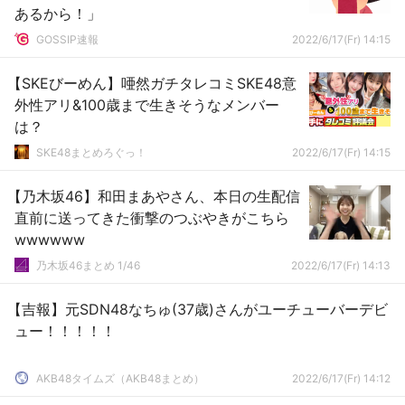
あるから！」
GOSSIP速報
2022/6/17(Fr) 14:15
【SKEびーめん】唖然ガチタレコミSKE48意
外性アリ&100歳まで生きそうなメンバー
は？
SKE48まとめろぐっ！
2022/6/17(Fr) 14:15
【乃木坂46】和田まあやさん、本日の生配信
直前に送ってきた衝撃のつぶやきがこちら
wwwwww
乃木坂46まとめ 1/46
2022/6/17(Fr) 14:13
【吉報】元SDN48なちゅ(37歳)さんがユーチューバーデビ
ュー！！！！！
AKB48タイムズ（AKB48まとめ）
2022/6/17(Fr) 14:12