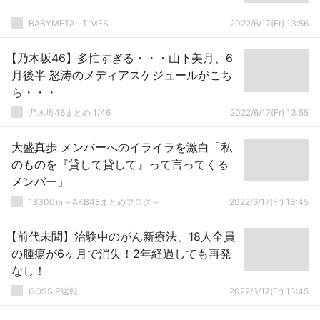
BABYMETAL TIMES
2022/6/17(Fr) 13:56
【乃木坂46】多忙すぎる・・・山下美月、6
月後半 怒涛のメディアスケジュールがこち
ら・・・
乃木坂46まとめ 1/46
2022/6/17(Fr) 13:55
大盛真歩 メンバーへのイライラを激白「私
のものを『貸して貸して』って言ってくる
メンバー」
18300ｍ～AKB48まとめブログ～
2022/6/17(Fr) 13:45
【前代未聞】治験中のがん新療法、18人全員
の腫瘍が6ヶ月で消失！2年経過しても再発
なし！
GOSSIP速報
2022/6/17(Fr) 13:45