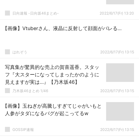
日向速報 -日向坂46まとめ-
2022/6/17(Fr) 13:20
【画像】Vtuberさん、液晶に反射して顔面がバレる…
はれぞう
2022/6/17(Fr) 13:15
写真集が驚異的な売上の賀喜遥香。スタッ
フ『大スターになってしまったかのように
見えますが実は…』【乃木坂46】
乃木坂46まとめ 1/46
2022/6/17(Fr) 13:15
【画像】玉ねぎが高騰しすぎてじゃがいもと
人参がタダになるバグが起こってるw
GOSSIP速報
2022/6/17(Fr) 13:15