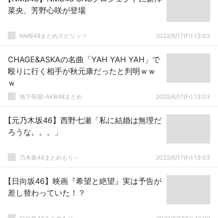
菜央、芳野心咲が登場
NMB48まとめスピリッツ
2022/6/17(Fr) 13:03
CHAGE&ASKAの名曲「YAH YAH YAH」で
殴りに行く相手が秋元康だったと判明ｗｗ
ｗ
地下帝国-AKB48まとめ
2022/6/17(Fr) 13:03
【元乃木坂46】西野七瀬「私に結婚は無理だ
ろうな。。。」
乃木坂46まとめもり～
2022/6/17(Fr) 13:03
【日向坂46】映画『希望と絶望』実は予告が
差し替わっていた！？