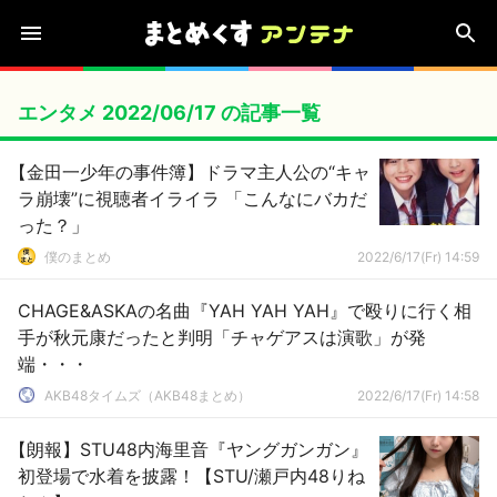
エンタメ 2022/06/17 の記事一覧
【金田一少年の事件簿】ドラマ主人公の“キャ
ラ崩壊”に視聴者イライラ 「こんなにバカだ
った？」
僕のまとめ
2022/6/17(Fr) 14:59
CHAGE&ASKAの名曲『YAH YAH YAH』で殴りに行く相
手が秋元康だったと判明「チャゲアスは演歌」が発
端・・・
AKB48タイムズ（AKB48まとめ）
2022/6/17(Fr) 14:58
【朗報】STU48内海里音『ヤングガンガン』
初登場で水着を披露！【STU/瀬戸内48りね