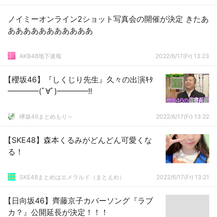
ノイミーオンライン2ショット写真会の開催が決定 きたあ
あああああああああああ
AKB48地下速報
2022/6/17(Fr) 13:23
【櫻坂46】『しくじり先生』久々の出演ｷﾀ
━━━━(ﾟ∀ﾟ)━━━━!!
欅坂46まとめもり～
2022/6/17(Fr) 13:22
【SKE48】森本くるみがどんどん可愛くな
る！
SKE48まとめはエメラルド（まとえめ）
2022/6/17(Fr) 13:21
【日向坂46】齊藤京子カバーソング『ラブ
カ？』公開延長が決定！！！