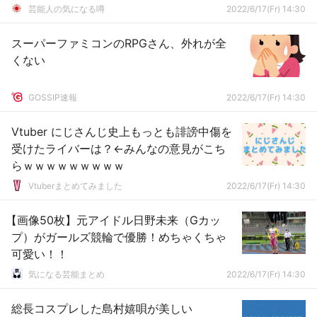
芸能人の気になる噂
2022/6/17(Fr) 14:30
スーパーファミコンのRPGさん、外れが全
くない
GOSSIP速報
2022/6/17(Fr) 14:30
Vtuber にじさんじ史上もっとも誹謗中傷を
受けたライバーは？←みんなの意見がこち
らｗｗｗｗｗｗｗｗｗ
Vtuberまとめてみました
2022/6/17(Fr) 14:30
【画像50枚】元アイドル日野未来（Gカッ
プ）がガールズ競輪で優勝！めちゃくちゃ
可愛い！！
気になる芸能まとめ
2022/6/17(Fr) 14:30
総長コスプレした島村嬉唄が美しい