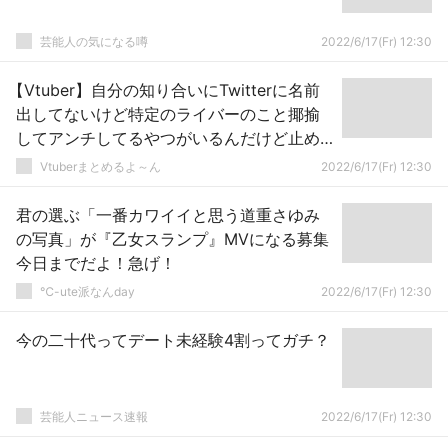
芸能人の気になる噂
2022/6/17(Fr) 12:30
【Vtuber】自分の知り合いにTwitterに名前
出してないけど特定のライバーのこと揶揄
してアンチしてるやつがいるんだけど止め
た方がいい？
Vtuberまとめるよ～ん
2022/6/17(Fr) 12:30
君の選ぶ「一番カワイイと思う道重さゆみ
の写真」が『乙女スランプ』MVになる募集
今日までだよ！急げ！
℃-ute派なんday
2022/6/17(Fr) 12:30
今の二十代ってデート未経験4割ってガチ？
芸能人ニュース速報
2022/6/17(Fr) 12:30