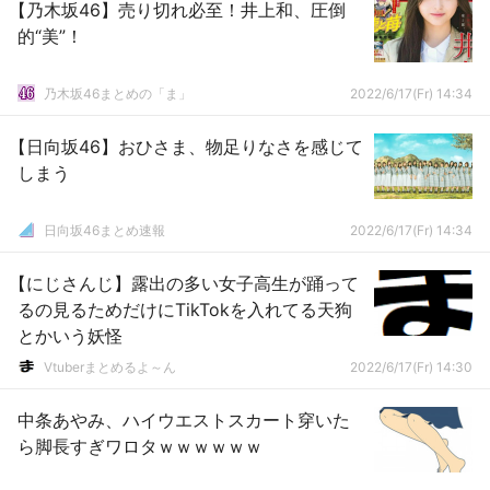
【乃木坂46】売り切れ必至！井上和、圧倒
的“美”！
乃木坂46まとめの「ま」
2022/6/17(Fr) 14:34
【日向坂46】おひさま、物足りなさを感じて
しまう
日向坂46まとめ速報
2022/6/17(Fr) 14:34
【にじさんじ】露出の多い女子高生が踊って
るの見るためだけにTikTokを入れてる天狗
とかいう妖怪
Vtuberまとめるよ～ん
2022/6/17(Fr) 14:30
中条あやみ、ハイウエストスカート穿いた
ら脚長すぎワロタｗｗｗｗｗｗ