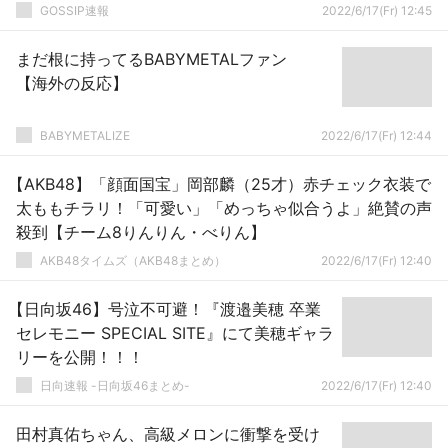
GOSSIP速報
2022/6/17(Fr) 12:45
まだ根に持ってるBABYMETALファン
【海外の反応】
BABYMETALIZE
2022/6/17(Fr) 12:44
【AKB48】「顔面国宝」岡部麟（25才）赤チェック衣装で
太ももチラリ！「可愛い」「めっちゃ似合うよ」絶賛の声
殺到【チーム8りんりん・べりん】
AKB48タイムズ（AKB48まとめ）
2022/6/17(Fr) 12:40
【日向坂46】号泣不可避！『渡邉美穂 卒業
セレモニー SPECIAL SITE』にて美穂ギャラ
リーを公開！！！
日向速報 -日向坂46まとめ-
2022/6/17(Fr) 12:40
田村真佑ちゃん、高級メロンに衝撃を受け