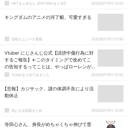
HKTまとめもん【HKT48のまとめ】
2022/6/17(Fr) 13:33
キングダムのアニメの河了貂、可愛すぎる
芸能人ニュース速報
2022/6/17(Fr) 13:30
Vtuber にじさんじ公式【誹謗中傷行為に対
するご報告】←このタイミングで改めてこ
の告知するってことは、やっぱローレンが
炎上しまくって誹謗中傷されてんのか？←
Vtuberまとめてみました
2022/6/17(Fr) 13:30
ユーゴや郡道先生の説もあるな
【悲報】カジサック、謎の体調不良により活
動休止
気になる芸能まとめ
2022/6/17(Fr) 13:30
寺田心さん、身長がめちゃくちゃ伸びて普