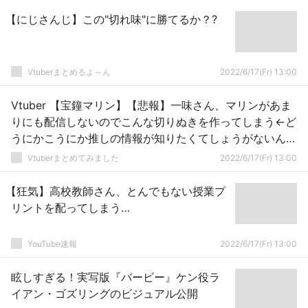
【にじさんじ】この"切れ味"に勝てるか？?
Vtuberまとめるよ～ん
2022/6/17(Fr) 13:00
Vtuber 【宝鐘マリン】【悲報】一味さん、マリンがあま
りにも配信しないのでこんな切りぬきを作ってしまう←ど
うにかこうにか推しの情報が知りたくてしょうがないんだ
な・・・
Vtuberまとめてみました
2022/6/17(Fr) 13:00
【狂気】高校教師さん、とんでもない授業プ
リントを配ってしまう…
YouTube速報
2022/6/17(Fr) 13:00
眩しすぎる！実写版『バービー』ケン役ラ
イアン・ゴズリングのビジュアル公開