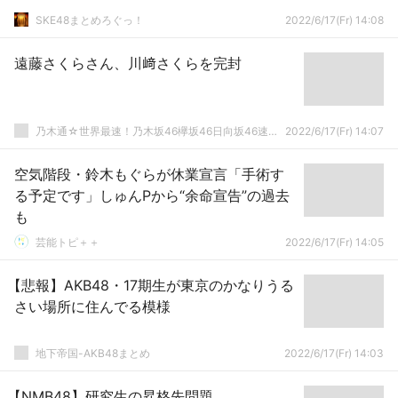
SKE48まとめろぐっ！
2022/6/17(Fr) 14:08
遠藤さくらさん、川﨑さくらを完封
乃木通☆世界最速！乃木坂46欅坂46日向坂46速報まとめ
2022/6/17(Fr) 14:07
空気階段・鈴木もぐらが休業宣言「手術す
る予定です」しゅんPから“余命宣告”の過去
も
芸能トピ＋＋
2022/6/17(Fr) 14:05
【悲報】AKB48・17期生が東京のかなりうる
さい場所に住んでる模様
地下帝国-AKB48まとめ
2022/6/17(Fr) 14:03
【NMB48】研究生の昇格先問題