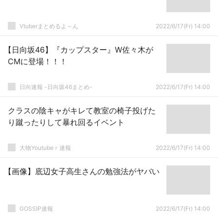
Vtuberまとめるよ～ん
2022/6/17(Fr) 14:00
【日向坂46】『カップスター』W佐々木が
CMに登場！！！
日向速報 -日向坂46まとめ-
2022/6/17(Fr) 14:00
クラスの陰キャがキレて教室の椅子投げた
り蹴ったりして暴れ回るイベント
大物Youtubeｒ速報
2022/6/17(Fr) 14:00
【画像】底辺女子高生さんの勉強法がヤバい
GOSSIP速報
2022/6/17(Fr) 14:00