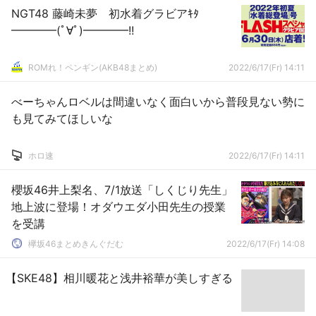
NGT48 藤崎未夢 初水着グラビアｷﾀ
━━━━(ﾟ∀ﾟ)━━━━!!
ROMれ！ペンギン(AKB48まとめ)
2022/6/17(Fr) 14:11
べーちゃんロベルは間違いなく面白いから普段見ない勢に
も見てみてほしいな
ホロ速
2022/6/17(Fr) 14:11
櫻坂46井上梨名、7/1放送「しくじり先生」
地上波に登場！オダウエダ小田先生の授業
を受講
欅坂46まとめきんぐだむ
2022/6/17(Fr) 14:08
【SKE48】相川暖花と浅井裕華が美しすぎる