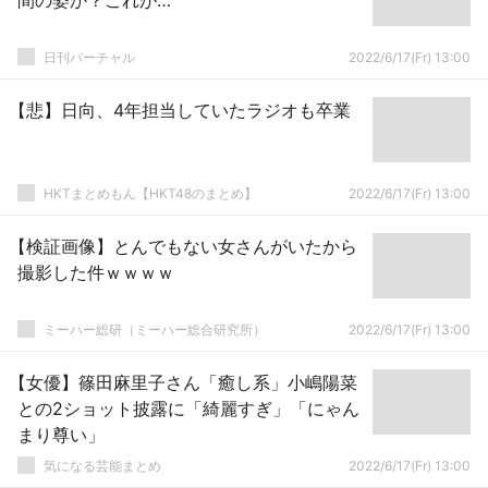
間の姿か？これが…
日刊バーチャル
2022/6/17(Fr) 13:00
【悲】日向、4年担当していたラジオも卒業
HKTまとめもん【HKT48のまとめ】
2022/6/17(Fr) 13:00
【検証画像】とんでもない女さんがいたから
撮影した件ｗｗｗｗ
ミーハー総研（ミーハー総合研究所）
2022/6/17(Fr) 13:00
【女優】篠田麻里子さん「癒し系」小嶋陽菜
との2ショット披露に「綺麗すぎ」「にゃん
まり尊い」
気になる芸能まとめ
2022/6/17(Fr) 13:00