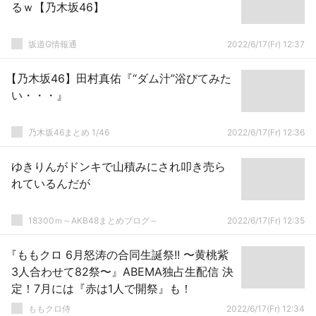
るｗ【乃木坂46】
坂道G情報通
2022/6/17(Fr) 12:37
【乃木坂46】田村真佑『“ダム汁”浴びてみた
い・・・』
乃木坂46まとめ 1/46
2022/6/17(Fr) 12:36
ゆきりんがドンキで山積みにされ叩き売ら
れているんだが
18300ｍ～AKB48まとめブログ～
2022/6/17(Fr) 12:35
『ももクロ 6月怒涛の合同生誕祭!! 〜黄桃紫
3人合わせて82祭〜』ABEMA独占生配信 決
定！7月には『赤は1人で開祭』も！
ももクロ侍
2022/6/17(Fr) 12:34