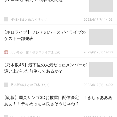
NMB48まとめスピリッツ
2022/6/17(Fr) 14:03
【ホロライブ】フレアのバースデイライブの
ゲスト一部発表
ぶいちゅー部！@ホロライブまとめ
2022/6/17(Fr) 14:03
【乃木坂46】最下位の人気だったメンバーが
這い上がった前例ってあるか？
乃木坂46まとめ 乃木りんく
2022/6/17(Fr) 14:00
【朗報】周央サンゴ3Dお披露目配信決定！！きちゃあああ
ああ！！デキめっちゃ良さそうじゃね？