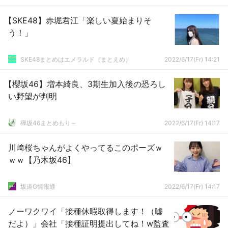
【SKE48】赤堀君江「楽しい夏始まりそ
う！」
SKE48まとめはエメラルド（まとえめ）
2022/6/17(Fr) 14:21
【櫻坂46】増本綺良、3期生加入後の恐ろし
い野望が判明
欅坂46まとめもり～
2022/6/17(Fr) 14:17
川﨑桜ちゃんがよくやってるこのポーズｗ
ｗｗ【乃木坂46】
坂道G情報通
2022/6/17(Fr) 14:17
ノーワクワイ「接種休暇取得します！（嘘
だよ）」会社「接種証明提出してね！w監査