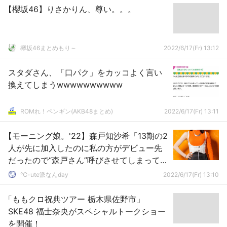
【櫻坂46】りさかりん、尊い。。。
欅坂46まとめもり～
2022/6/17(Fr) 13:12
スタダさん、「口パク」をカッコよく言い
換えてしまうwwwwwwwwww
ROMれ！ペンギン(AKB48まとめ)
2022/6/17(Fr) 13:11
【モーニング娘。'22】森戸知沙希「13期の2
人が先に加入したのに私の方がデビュー先
だったので“森戸さん”呼びさせてしまって申
し訳ない気持ちがありました」
℃-ute派なんday
2022/6/17(Fr) 13:10
「ももクロ祝典ツアー 栃木県佐野市」
SKE48 福士奈央がスペシャルトークショー
を開催！