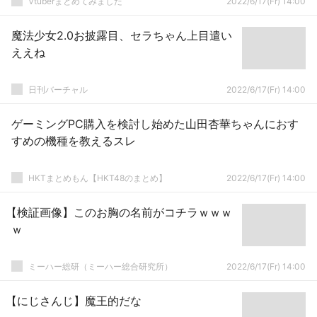
Vtuberまとめてみました
2022/6/17(Fr) 14:00
魔法少女2.0お披露目、セラちゃん上目遣い
ええね
日刊バーチャル
2022/6/17(Fr) 14:00
ゲーミングPC購入を検討し始めた山田杏華ちゃんにおす
すめの機種を教えるスレ
HKTまとめもん【HKT48のまとめ】
2022/6/17(Fr) 14:00
【検証画像】このお胸の名前がコチラｗｗｗ
ｗ
ミーハー総研（ミーハー総合研究所）
2022/6/17(Fr) 14:00
【にじさんじ】魔王的だな