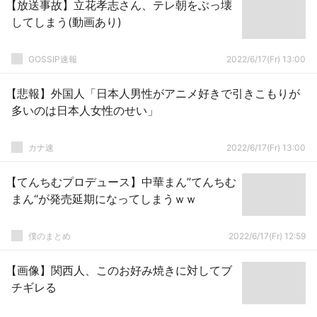
【放送事故】立花孝志さん、テレ朝をぶっ壊
してしまう(動画あり)
GOSSIP速報
2022/6/17(Fr) 13:00
【悲報】外国人「日本人男性がアニメ好きで引きこもりが
多いのは日本人女性のせい」
カナ速
2022/6/17(Fr) 13:00
【てんちむプロデュース】中華まん”てんちむ
まん“が発売延期になってしまうｗｗ
僕のまとめ
2022/6/17(Fr) 12:59
【画像】関西人、このお好み焼きに対してブ
チギレる