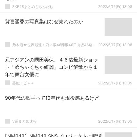
SKE48まとめもらんだむ
2022/6/17(Fr) 13:08
賀喜遥香の写真集はなぜ売れたのか
乃木通☆世界最速！乃木坂46欅坂46日向坂46速報まとめ
2022/6/17(Fr) 13:08
元アジアンの隅田美保、４６歳最新ショッ
ト「めちゃくちゃ綺麗」コンビ解散から１
年で舞台女優に
芸能トピ＋＋
2022/6/17(Fr) 13:05
90年代の歌手って10年代も現役感あるけど
V系まとめ速報
2022/6/17(Fr) 13:05
【NMB48】NMB48 SNSプロジェクトに新澤