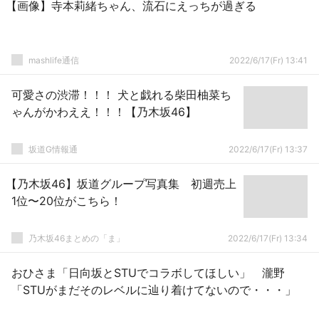
【画像】寺本莉緒ちゃん、流石にえっちが過ぎる
mashlife通信
2022/6/17(Fr) 13:41
可愛さの渋滞！！！ 犬と戯れる柴田柚菜ち
ゃんがかわええ！！！【乃木坂46】
坂道G情報通
2022/6/17(Fr) 13:37
【乃木坂46】坂道グループ写真集 初週売上
1位〜20位がこちら！
乃木坂46まとめの「ま」
2022/6/17(Fr) 13:34
おひさま「日向坂とSTUでコラボしてほしい」 瀧野
「STUがまだそのレベルに辿り着けてないので・・・」