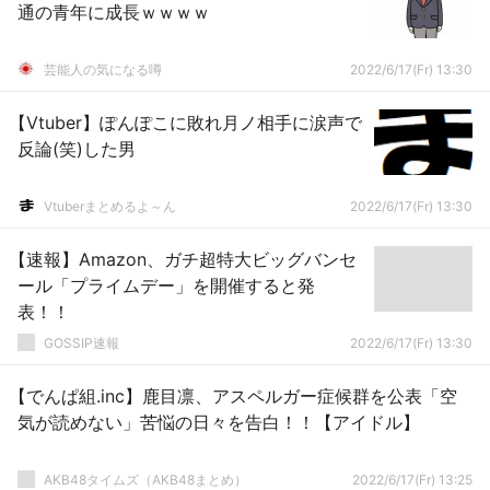
通の青年に成長ｗｗｗｗ
芸能人の気になる噂
2022/6/17(Fr) 13:30
【Vtuber】ぽんぽこに敗れ月ノ相手に涙声で
反論(笑)した男
Vtuberまとめるよ～ん
2022/6/17(Fr) 13:30
【速報】Amazon、ガチ超特大ビッグバンセ
ール「プライムデー」を開催すると発
表！！
GOSSIP速報
2022/6/17(Fr) 13:30
【でんぱ組.inc】鹿目凛、アスペルガー症候群を公表「空
気が読めない」苦悩の日々を告白！！【アイドル】
AKB48タイムズ（AKB48まとめ）
2022/6/17(Fr) 13:25