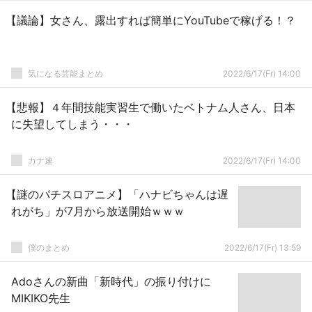
【議論】女さん、露出すれば簡単にYouTubeで稼げる！？
気になる芸能まとめ
2022/6/17(Fr) 14:00
【悲報】４年間技能実習生で働いたベトナム人さん、日本
に失望してしまう・・・
カナ速
2022/6/17(Fr) 14:00
【謎のパチスロアニメ】「ハナビちゃんは遅
れがち」が7月から放送開始ｗｗｗ
僕のまとめ
2022/6/17(Fr) 13:59
Adoさんの新曲「新時代」の振り付けに
MIKIKO先生