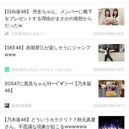
【日向坂46】 丹生ちゃん、メンバーに靴下
をプレゼントする理由がまさかの発想から
だったw
日向坂46まとめもり～
2022/6/1(We) 14:21
【SKE48】赤堀君江が楽しそうにジャンプ
www
SKE48まとめはエメラルド（まとえめ）
2022/6/1(We) 14:21
SOS47に黒見ちゃんｷﾀ━(ﾟ∀ﾟ)━!【乃木坂
46】
坂道G情報通
2022/6/1(We) 14:17
【乃木坂46】どういうカラクリ？？秋元真夏
さん、不思議な現象が起こるwwwwww