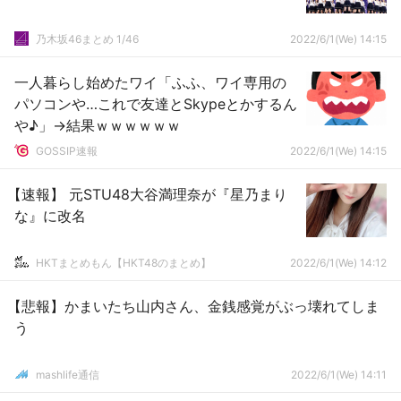
乃木坂46まとめ 1/46
2022/6/1(We) 14:15
一人暮らし始めたワイ「ふふ、ワイ専用の
パソコンや…これで友達とSkypeとかするん
や♪」→結果ｗｗｗｗｗｗ
GOSSIP速報
2022/6/1(We) 14:15
【速報】 元STU48大谷満理奈が『星乃まり
な』に改名
HKTまとめもん【HKT48のまとめ】
2022/6/1(We) 14:12
【悲報】かまいたち山内さん、金銭感覚がぶっ壊れてしま
う
mashlife通信
2022/6/1(We) 14:11