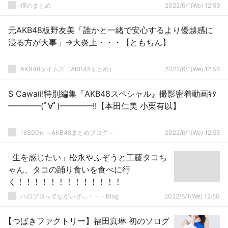
僕のまとめ
2022/6/1(We) 12:59
元AKB48板野友美「誰かと一緒で安心するより優越感に
浸る方が大事」→大炎上・・・【ともちん】
AKB48タイムズ（AKB48まとめ）
2022/6/1(We) 12:56
S Cawaii!特別編集『AKB48スペシャル』撮影密着動画ｷﾀ
━━━━(ﾟ∀ﾟ)━━━━!!【本田仁美 小栗有以】
18300ｍ～AKB48まとめブログ～
2022/6/1(We) 12:55
「生を感じたい」松永やふぞうと工藤タコち
ゃん、タコの踊り食いを食べに行
く！！！！！！！！！！！！！
ハロプロってながいぜぃ・・・Blog
2022/6/1(We) 12:50
【つばきファクトリー】福田真琳 初のソログ