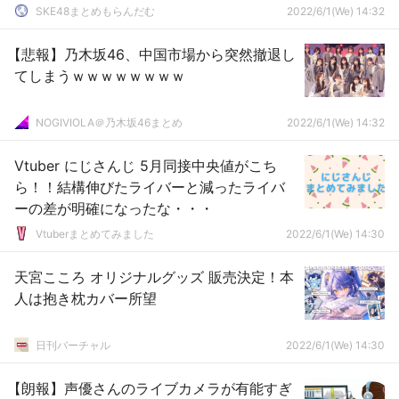
SKE48まとめもらんだむ
2022/6/1(We) 14:32
【悲報】乃木坂46、中国市場から突然撤退し
てしまうｗｗｗｗｗｗｗｗ
NOGIVIOLA＠乃木坂46まとめ
2022/6/1(We) 14:32
Vtuber にじさんじ 5月同接中央値がこち
ら！！結構伸びたライバーと減ったライバ
ーの差が明確になったな・・・
Vtuberまとめてみました
2022/6/1(We) 14:30
天宮こころ オリジナルグッズ 販売決定！本
人は抱き枕カバー所望
日刊バーチャル
2022/6/1(We) 14:30
【朗報】声優さんのライブカメラが有能すぎ