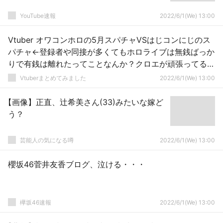
YouTube速報
2022/6/1(We) 13:00
Vtuber オワコンホロの5月スパチャVSはじコンにじのス
パチャ←登録者や同接が多くてもホロライブは無銭ばっか
りで有銭は離れたってことなんか？クロエが頑張ってるが
他貧弱すぎるなｗｗｗ
Vtuberまとめてみました
2022/6/1(We) 13:00
【画像】正直、辻希美さん(33)みたいな嫁ど
う？
芸能人の気になる噂
2022/6/1(We) 13:00
櫻坂46菅井友香ブログ、泣ける・・・
欅坂46速報
2022/6/1(We) 13:00