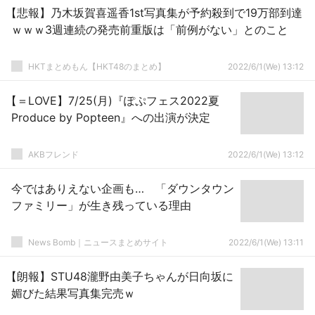
【悲報】乃木坂賀喜遥香1st写真集が予約殺到で19万部到達
ｗｗｗ3週連続の発売前重版は「前例がない」とのこと
HKTまとめもん【HKT48のまとめ】
2022/6/1(We) 13:12
【＝LOVE】7/25(月)『ぽぷフェス2022夏
Produce by Popteen』への出演が決定
AKBフレンド
2022/6/1(We) 13:12
今ではありえない企画も… 「ダウンタウン
ファミリー」が生き残っている理由
News Bomb｜ニュースまとめサイト
2022/6/1(We) 13:11
【朗報】STU48瀧野由美子ちゃんが日向坂に
媚びた結果写真集完売ｗ