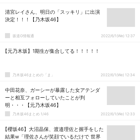
清宮レイさん、明日の「スッキリ」に出演
決定！！！【乃木坂46】
坂道G情報通
2022/6/1(We) 12:37
【元乃木坂】1期生が集合してる！！！！！
乃木坂46まとめの「ま」
2022/6/1(We) 12:34
中田花奈、ガーシーが暴露した女アテンダ
ーと相互フォローしていたことが判
明・・・【元乃木坂46】
乃木坂46まとめ 1/46
2022/6/1(We) 12:33
【櫻坂46】大沼晶保、渡邉理佐と握手をした
結果w「理佐さんが笑顔でいるだけで 世界