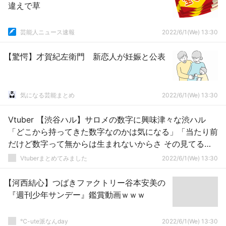
違えで草
芸能人ニュース速報
2022/6/1(We) 13:30
【驚愕】才賀紀左衛門 新恋人が妊娠と公表
気になる芸能まとめ
2022/6/1(We) 13:30
Vtuber 【渋谷ハル】サロメの数字に興味津々な渋ハル
「どこから持ってきた数字なのかは気になる」「当たり前
だけど数字って無からは生まれないからさ その見てる層
が元々にじさんじを見ている層なのか それともこうV界隈
Vtuberまとめてみました
2022/6/1(We) 13:30
全体を見ていた層なのか」自箱の勢い死んでるし、運営目
線としても気になるところあるんだろうな
【河西結心】つばきファクトリー谷本安美の
『週刊少年サンデー』鑑賞動画ｗｗｗ
℃-ute派なんday
2022/6/1(We) 13:30