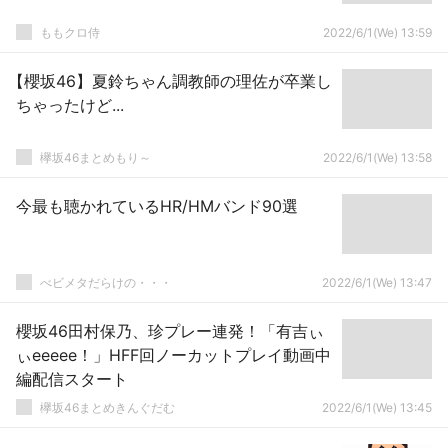
ももクロ侍
2022/6/1(We) 13:59
【櫻坂46】夏鈴ちゃん調教師の理佐が卒業し
ちゃったけど...
欅坂46まとめもり～
2022/6/1(We) 13:58
今最も聴かれているHR/HMバンド90選
べビメタだらけの・・・
2022/6/1(We) 13:47
櫻坂46田村保乃、珍プレー連発！「有吉ぃ
ぃeeeee！」HFF回ノーカットプレイ動画中
編配信スタート
欅坂46まとめきんぐだむ
2022/6/1(We) 13:45