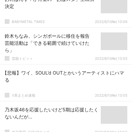
決定
BABYMETAL TIMES
2022/6/1(We) 13:06
鈴木ちなみ、シンガポールに移住を報告
芸能活動は「できる範囲で続けていけた
ら」
芸能トピ＋＋
2022/6/1(We) 13:05
【悲報】ワイ、SOUL’d OUTとかいうアーティストにハマ
る
V系まとめ速報
2022/6/1(We) 13:05
乃木坂46を応援したいけど5期は応援したく
ないんだが…