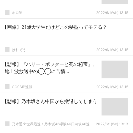
ホロ速
2022/6/1(We) 13:15
【画像】21歳大学生だけどこの髪型ってモテる？
はれぞう
2022/6/1(We) 13:15
【悲報】『ハリー・ポッターと死の秘宝』、
地上波放送中の◯◯に苦情…
GOSSIP速報
2022/6/1(We) 13:15
【悲報】乃木坂さん中国から撤退してしまう
乃木通☆世界最速！乃木坂46欅坂46日向坂46速報まとめ
2022/6/1(We) 13:13