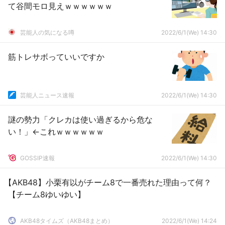
て谷間モロ見えｗｗｗｗｗｗ
芸能人の気になる噂
2022/6/1(We) 14:30
筋トレサボっていいですか
芸能人ニュース速報
2022/6/1(We) 14:30
謎の勢力「クレカは使い過ぎるから危な
い！」←これｗｗｗｗｗｗ
GOSSIP速報
2022/6/1(We) 14:30
【AKB48】小栗有以がチーム8で一番売れた理由って何？
【チーム8ゆいゆい】
AKB48タイムズ（AKB48まとめ）
2022/6/1(We) 14:24