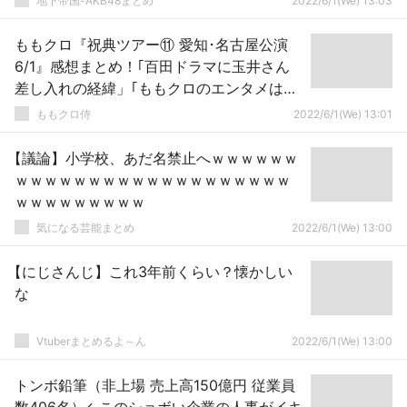
地下帝国-AKB48まとめ
2022/6/1(We) 13:03
ももクロ『祝典ツアー⑪ 愛知･名古屋公演
6/1』感想まとめ！｢百田ドラマに玉井さん
差し入れの経緯」｢ももクロのエンタメは最
強」｢あーりん、キャリーケース臭かった」
ももクロ侍
2022/6/1(We) 13:01
【議論】小学校、あだ名禁止へｗｗｗｗｗｗ
ｗｗｗｗｗｗｗｗｗｗｗｗｗｗｗｗｗｗｗ
ｗｗｗｗｗｗｗｗｗ
気になる芸能まとめ
2022/6/1(We) 13:00
【にじさんじ】これ3年前くらい？懐かしい
な
Vtuberまとめるよ～ん
2022/6/1(We) 13:00
トンボ鉛筆（非上場 売上高150億円 従業員