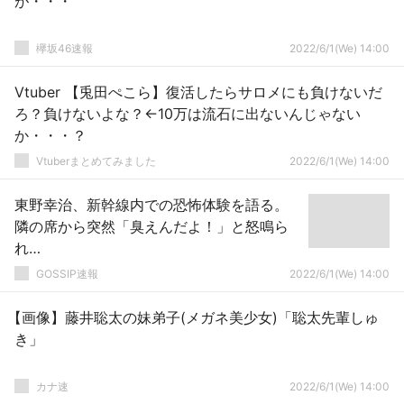
が・・・
欅坂46速報
2022/6/1(We) 14:00
Vtuber 【兎田ぺこら】復活したらサロメにも負けないだ
ろ？負けないよな？←10万は流石に出ないんじゃない
か・・・？
Vtuberまとめてみました
2022/6/1(We) 14:00
東野幸治、新幹線内での恐怖体験を語る。
隣の席から突然「臭えんだよ！」と怒鳴ら
れ…
GOSSIP速報
2022/6/1(We) 14:00
【画像】藤井聡太の妹弟子(メガネ美少女)「聡太先輩しゅ
き」
カナ速
2022/6/1(We) 14:00