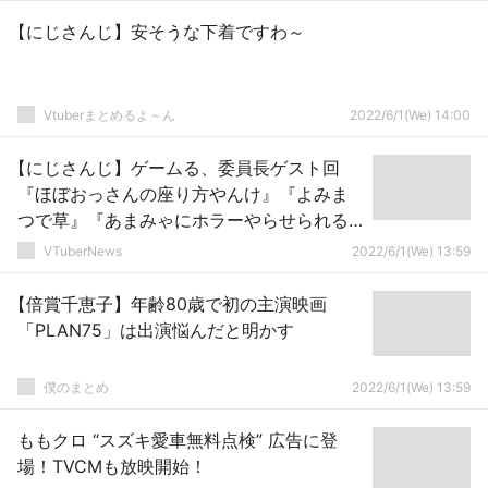
【にじさんじ】安そうな下着ですわ～
Vtuberまとめるよ～ん
2022/6/1(We) 14:00
【にじさんじ】ゲームる、委員長ゲスト回
『ほぼおっさんの座り方やんけ』『よみま
つで草』『あまみゃにホラーやらせられる
のは神企画やん』
VTuberNews
2022/6/1(We) 13:59
【倍賞千恵子】年齢80歳で初の主演映画
「PLAN75」は出演悩んだと明かす
僕のまとめ
2022/6/1(We) 13:59
ももクロ “スズキ愛車無料点検” 広告に登
場！TVCMも放映開始！