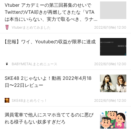
Vtuber アカデミーの第三回募集のせいで
TwitterのVTA叩きが再燃してきたな「VTA
は本当にいらない、実力で取るべき、ラナ
キュラも面白くない歌も声も何もない」酷
Vtuberまとめてみました
2022/6/1(We) 12:30
い言い草だけど事実だよな
【悲報】ワイ、Youtubeの収益が限界に達成
BABYMETALまとめニュース
2022/6/1(We) 12:30
SKE48 2じゃないよ！動画 2022年4月18
日〜22日レビュー
SKE48まとめろぐっ！
2022/6/1(We) 12:30
満員電車で他人にスマホ当ててるのに悪び
れる様子もない奴多すぎだろ