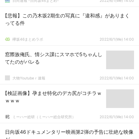
日向速報 -日向坂46まとめ-
2022/6/1(We) 14:00
【悲報】この乃木坂2期生の写真に『違和感』がありまく
ってる件
欅坂46まとめラボ
2022/6/1(We) 14:00
窓際族俺氏、情シス課にスマホで5ちゃんし
てたのがバレる
大物Youtubeｒ速報
2022/6/1(We) 14:00
【検証画像】孕ませ特化のデカ尻がコチラｗ
ｗｗｗ
ミーハー総研（ミーハー総合研究所）
2022/6/1(We) 14:00
日向坂46ドキュメンタリー映画第2弾の予告に壮絶な映像