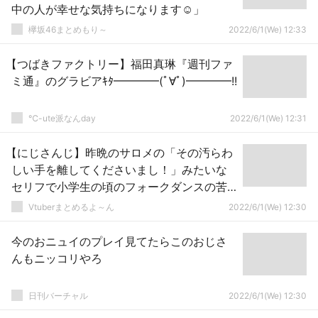
中の人が幸せな気持ちになります☺︎」
欅坂46まとめもり～
2022/6/1(We) 12:33
【つばきファクトリー】福田真琳『週刊ファ
ミ通』のグラビアｷﾀ━━━━(ﾟ∀ﾟ)━━━━!!
℃-ute派なんday
2022/6/1(We) 12:31
【にじさんじ】昨晩のサロメの「その汚らわ
しい手を離してくださいまし！」みたいな
セリフで小学生の頃のフォークダンスの苦
い記憶がフラッシュバックして少し気分悪
Vtuberまとめるよ～ん
2022/6/1(We) 12:30
くなってた
今のおニュイのプレイ見てたらこのおじさ
んもニッコリやろ
日刊バーチャル
2022/6/1(We) 12:30