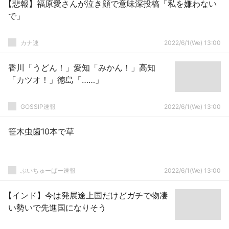
【悲報】福原愛さんが泣き顔で意味深投稿「私を嫌わない
で」
カナ速
2022/6/1(We) 13:00
香川「うどん！」愛知「みかん！」高知
「カツオ！」徳島「……」
GOSSIP速報
2022/6/1(We) 13:00
笹木虫歯10本で草
ぶいちゅーばー速報
2022/6/1(We) 13:00
【インド】今は発展途上国だけどガチで物凄
い勢いで先進国になりそう