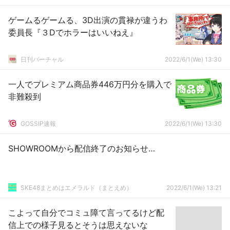
ゲームるゲームる、3D出演の貫禄が違うわ
委員長『３Dでホラーはいいねえ』
日刊バーチャル
2022/6/1(We) 13:30
一人でプレミアム商品券446万円分を購入で
非難殺到
GOSSIP速報
2022/6/1(We) 13:30
SHOWROOMから配信終了のお知らせ…
SKE48まとめはエメラルド（まとえめ）
2022/6/1(We) 13:21
こよって自分でコミュ障て言ってるけど配
信上での様子見るとそうは思えないな