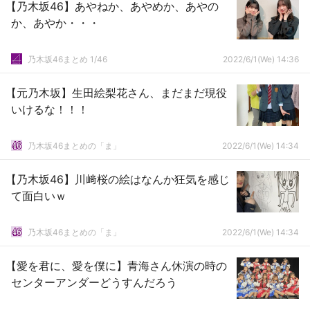
【乃木坂46】あやねか、あやめか、あやの
か、あやか・・・
乃木坂46まとめ 1/46
2022/6/1(We) 14:36
【元乃木坂】生田絵梨花さん、まだまだ現役
いけるな！！！
乃木坂46まとめの「ま」
2022/6/1(We) 14:34
【乃木坂46】川﨑桜の絵はなんか狂気を感じ
て面白いｗ
乃木坂46まとめの「ま」
2022/6/1(We) 14:34
【愛を君に、愛を僕に】青海さん休演の時の
センターアンダーどうすんだろう