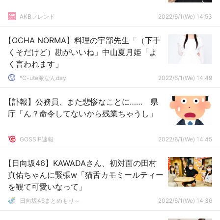
AKBフレンド
2022/6/1(We) 14:53
【OCHA NORMA】料理の宇部先生「（下手
くそだけど）勘がいいね」中山夏月姫「よ
く言われます」
℃-ute派なんday
2022/6/1(We) 14:49
【訃報】公務員、また悲惨なことに…… 県
庁「ん？命令してないから残業ちゃうし」
GOSSIP速報
2022/6/1(We) 14:45
【日向坂46】KAWADAさん、初対面の田村
真佑ちゃんに緊張w「猫舌カモミールティー
を観て可愛いなって」
日向坂46まとめもり～
2022/6/1(We) 14:36