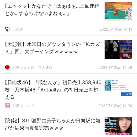
【エッッッ】かなたそ「はぁはぁ…三回連続
とか…するわけないよねぇ…」
ホロ速
2022/6/1(We) 14:11
【大悲報】水曜日のダウンタウンの『K.カズ
ミ』回、大ブーイングｗｗｗｗｗ
お笑いまとめ 芸人速報
2022/6/1(We) 14:09
【日向坂46】『僕なんか』初日売上358,840
枚 乃木坂46『Actually』の初日売上を超
える
AKBフレンド
2022/6/1(We) 14:08
【朗報】STU瀧野由美子ちゃんが日向坂に媚
びた結果写真集完売ｗｗｗ