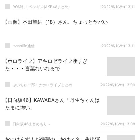
ROMれ！ペンギン(AKB48まとめ)
2022/6/1(We) 13:11
【画像】本田望結（18）さん、ちょっとヤバい
mashlife通信
2022/6/1(We) 13:11
【ホロライブ】アキロゼライブ凄すぎ
た・・・言葉ないなるで
ぶいちゅー部！@ホロライブまとめ
2022/6/1(We) 13:09
【日向坂46】KAWADAさん「丹生ちゃんは
たまに怖い」
日向坂46まとめもり～
2022/6/1(We) 13:08
おにぱんず！が待望の「おはスタ」生出演