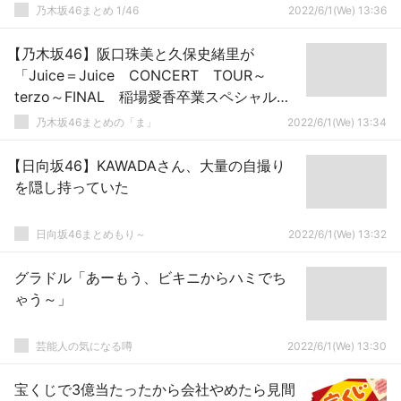
乃木坂46まとめ 1/46
2022/6/1(We) 13:36
【乃木坂46】阪口珠美と久保史緒里が
「Juice＝Juice CONCERT TOUR～
terzo～FINAL 稲場愛香卒業スペシャル」
観に行く！！！
乃木坂46まとめの「ま」
2022/6/1(We) 13:34
【日向坂46】KAWADAさん、大量の自撮り
を隠し持っていた
日向坂46まとめもり～
2022/6/1(We) 13:32
グラドル「あーもう、ビキニからハミでち
ゃう～」
芸能人の気になる噂
2022/6/1(We) 13:30
宝くじで3億当たったから会社やめたら見間