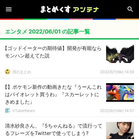
エンタメ 2022/06/01 の記事一覧
【ゴッドイーターの期待値】開発が有能なら
モンハン超えてた説
僕のまとめ
2022/6/1(We) 14:59
【】ポケモン新作の動画きたな『うーんこれ
はバイオレット買うわ』『スカーレットに
きめました』
VTuberNews
2022/6/1(We) 14:57
清水紗良さん、『5ちゃんねる』で流行って
るフレーズをTwitterで使ってしまう?