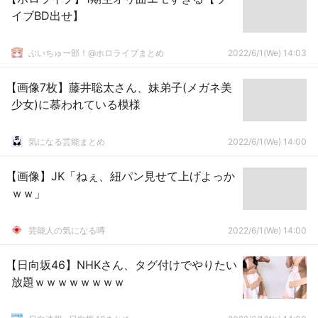
イブBD出せ】
ぶいちゅー部！@ホロライブまとめ
2022/6/1(We) 14:03
【画像7枚】藤井聡太さん、妹弟子(メガネ美
少女)に慕われている模様
気になる芸能まとめ
2022/6/1(We) 14:00
【画像】JK「ねぇ、紐パン見せて上げよっか
ｗｗ」
芸能人の気になる噂
2022/6/1(We) 14:00
【日向坂46】NHKさん、タグ付けでやりたい
放題ｗｗｗｗｗｗｗｗ