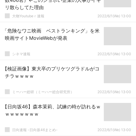
数406名）←このショボい企業の人事がイキ
リ散らしてた理由
大物Youtubeｒ速報
2022/6/1(We) 13:00
「危険なワニ映画 ベストランキング」を米
映画サイトMovieWebが発表
シネマ速報
2022/6/1(We) 13:00
【検証画像】東大卒のプリケツグラドルがコ
チラｗｗｗｗ
ミーハー総研（ミーハー総合研究所）
2022/6/1(We) 13:00
【日向坂46】森本茉莉、試練の時が訪れるｗ
ｗｗｗｗｗｗｗ
日向速報 -日向坂46まとめ-
2022/6/1(We) 13:00