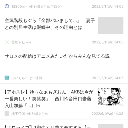
18300ｍ～AKB48まとめブログ～
2022/6/1(We) 14:05
空気階段もぐら「全部バレまして…」 妻子
との別居生活は継続中、その理由とは
芸能トピ＋＋
2022/6/1(We) 14:05
サロメの配信はアニメみたいだからみんな見てる説
ぶいちゅーばー速報
2022/6/1(We) 14:05
【アホスレ】ゆぅなぁもぎおん「AKBは今が
一番楽しい！笑笑笑」 西川怜音田口齋藤
入山加藤「…」ﾁｯ
地下帝国-AKB48まとめ
2022/6/1(We) 14:03
【ホロライブ】1期生オリ曲エモすぎる【ラ