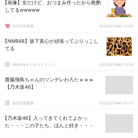
【画像】女だけど、おつまみ作ったから晩酌
してるwwwww
GOSSIP速報
2022/6/1(We) 13:45
【NMB48】坂下真心が頑張ってぶりっこし
てる
NMB48まとめスピリッツ
2022/6/1(We) 13:38
齋藤飛鳥ちゃんのツンデレわろたｗｗｗ
【乃木坂46】
坂道G情報通
2022/6/1(We) 13:37
【乃木坂46】入ってきてくれてよかっ
た・・・この子たち、ほんと好き・・・