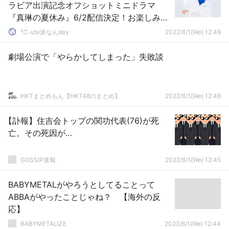
ラビア出演記念オフショットミニドラマ
『真琳の夏休み』6/2配信決定！お楽しみ
に！
℃-ute派なんday
2022/6/1(We) 12:49
劇場公演で「やらかしてしまった」失敗談
HKTまとめもん【HKT48のまとめ】
2022/6/1(We) 12:48
【訃報】住吉会トップの関功代表(76)が死
亡。その死因が…
GOSSIP速報
2022/6/1(We) 12:45
BABYMETALがやろうとしてることって
ABBAがやったことじゃね？ 【海外の反
応】
BABYMETALIZE
2022/6/1(We) 12:44