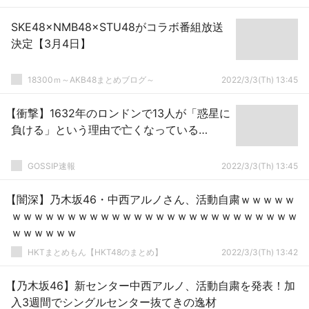
SKE48×NMB48×STU48がコラボ番組放送
決定【3月4日】
18300ｍ～AKB48まとめブログ～
2022/3/3(Th) 13:45
【衝撃】1632年のロンドンで13人が「惑星に
負ける」という理由で亡くなっている…
GOSSIP速報
2022/3/3(Th) 13:45
【闇深】乃木坂46・中西アルノさん、活動自粛ｗｗｗｗｗ
ｗｗｗｗｗｗｗｗｗｗｗｗｗｗｗｗｗｗｗｗｗｗｗｗｗｗ
ｗｗｗｗｗｗ
HKTまとめもん【HKT48のまとめ】
2022/3/3(Th) 13:42
【乃木坂46】新センター中西アルノ、活動自粛を発表！加
入3週間でシングルセンター抜てきの逸材