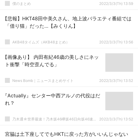
僕のまとめ
2022/3/3(Th) 13:59
【悲報】HKT48田中美久さん、地上波バラエティ番組では
「借り猫」だった…【みくりん】
AKB48タイムズ（AKB48まとめ）
2022/3/3(Th) 13:56
【画像あり】 内田有紀46歳の美しさにネッ
ト衝撃「時空歪んでる」
News Bomb｜ニュースまとめサイト
2022/3/3(Th) 13:52
『Actually』センター中西アルノの代役はだ
れ？
乃木通☆世界最速！乃木坂46欅坂46日向坂46速報まとめ
2022/3/3(Th) 13:52
宮脇は土下座してでもHKTに戻った方がいいんじゃない