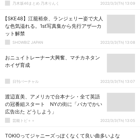
乃木坂46まとめ 乃木りんく
2022/3/3(Th) 13:09
【SKE48】江籠裕奈、ランジェリー姿で大人
な色気溢れる。1st写真集から先行アザ―カ
ット解禁
SHOWBIZ JAPAN
2022/3/3(Th) 13:08
おニュイトレーナー大興奮、マチカネタン
ホイザ育成
日刊バーチャル
2022/3/3(Th) 13:07
渡辺直美、アメリカで台本ナシ・全て英語
の冠番組スタート NYの街に「バカでかい
広告出た どうしよう」
芸能トピ＋＋
2022/3/3(Th) 13:05
TOKIOってジャニーズっぽくなくて良い曲多いよな