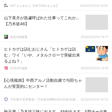
HKTまとめもん【HKT48のまとめ】
2022/3/3(Th) 14:20
山下美月が急遽呼ばれた仕事ってこれか…
【乃木坂46】
坂道G情報通
2022/3/3(Th) 14:17
ヒトカゲは詰むおじさん「ヒトカゲは詰
む」ワイ「いや、メタルクローで突破出来
るよね？」
GOSSIP速報
2022/3/3(Th) 14:15
【心境複雑】中西アルノ活動自粛で与田ちゃ
んが実質的にセンター！
乃木通☆世界最速！乃木坂46欅坂46日向坂46速報まとめ
2022/3/3(Th) 14:13
秋元康「乃木坂三昧に出ます。ANN出ます。5期オーデ参