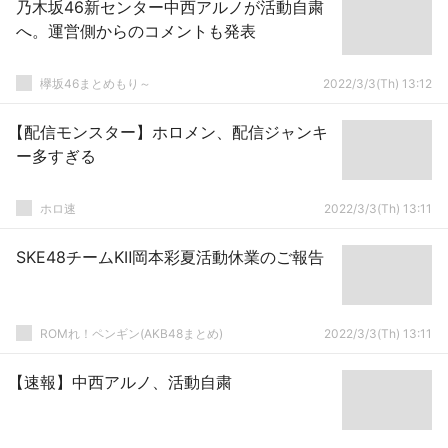
乃木坂46新センター中西アルノが活動自粛
へ。運営側からのコメントも発表
欅坂46まとめもり～
2022/3/3(Th) 13:12
【配信モンスター】ホロメン、配信ジャンキ
ー多すぎる
ホロ速
2022/3/3(Th) 13:11
SKE48チームKⅡ岡本彩夏活動休業のご報告
ROMれ！ペンギン(AKB48まとめ)
2022/3/3(Th) 13:11
【速報】中西アルノ、活動自粛