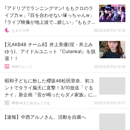
｢アドリブでランニングマン! ももクロのラ
イブ力ｗ」｢目を合わせない塚っちゃんw」
｢ライブ映像が地上波で…嬉しい」“ももクロ
ライブ潜入”『モニタリング』実況まとめ！
ももクロ侍
2022/3/3(Th) 13:18
【元AKB48 チーム8】井上美優(現・井上み
ゆう)、アイドルユニット『Cutenka!』を脱
退！！
AKBフレンド
2022/3/3(Th) 13:18
昭和子どもに扮した櫻坂46松田里奈、初コ
ントでタライ脳天に直撃！3/10放送「ぐる
ナイ」新企画『音が鳴ったらダメ家族』に
登場
欅坂46まとめきんぐだむ
2022/3/3(Th) 13:17
【速報】中西アルノさん、活動を自粛へ