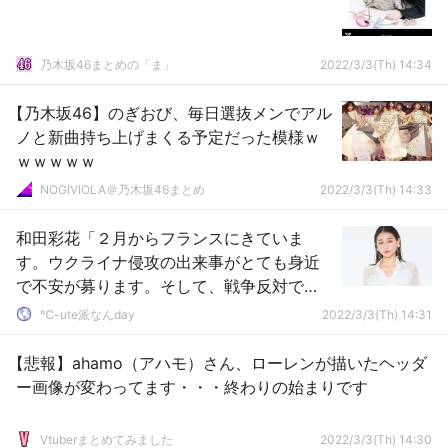
乃木坂46まとめの「ま」
2022/3/3(Th) 14:34
【乃木坂46】のぎおび、毎日選抜メンでアル
ノと新曲持ち上げまくる予定だった模様ｗ
ｗｗｗｗｗ
NOGIVIOLA＠乃木坂46まとめ
2022/3/3(Th) 14:33
和田彩花「２月からフランスにきていま
す。ウクライナ侵攻の出来事がとても身近
で不安が募ります。そして、戦争反対で
す」
℃-ute派なんday
2022/3/3(Th) 14:31
【悲報】ahamo（アハモ）さん、ローレンが描いたヘッダ
ー画像が変わってます・・・終わりの始まりです
Vtuberまとめてみました
2022/3/3(Th) 14:30