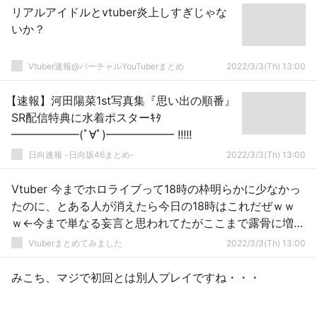
リアルアイドルとvtuber炎上しすぎじゃな
いか？
Vtuber速報@バーチャルYouTuberまとめ
2022/3/3(Th) 13:00
【速報】河田陽菜1st写真集『思い出の順番』
SR配信特典に水着ポスターｷﾀ
━━━━━━(ﾟ∀ﾟ)━━━━━━ !!!!!
日向速報 -日向坂46まとめ-
2022/3/3(Th) 13:00
Vtuber 今までホロライブって18時の枠明らかに少なかっ
たのに、とある人が消えたら今日の18時はこれだぜｗｗ
ｗ←今まで単なる妄言と思われてたがここまで露骨に増え
るとなぁ…っていうかそれにしたって多すぎだろｗｗｗ
Vtuberまとめてみました
2022/3/3(Th) 13:00
みこち、マジで初回とは別人プレイですね・・・