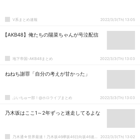
V系まとめ速報
2022/3/3(Th) 13:05
【AKB48】俺たちの陽菜ちゃんが号泣配信
地下帝国-AKB48まとめ
2022/3/3(Th) 13:03
ねねち謝罪「自分の考えが甘かった」
ぶいちゅー部！@ホロライブまとめ
2022/3/3(Th) 13:03
乃木坂はここ1～2年ずっと迷走してるよな
乃木通☆世界最速！乃木坂46欅坂46日向坂46速報まとめ
2022/3/3(Th) 13:02