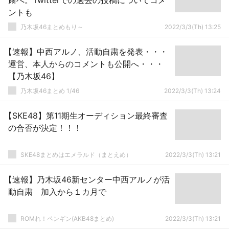
粛へ。Twitterでの過去の投稿についてコメ
ントも
乃木坂46まとめもり～
2022/3/3(Th) 13:25
【速報】中西アルノ、活動自粛を発表・・・
運営、本人からのコメントも公開へ・・・
【乃木坂46】
乃木坂46まとめ 1/46
2022/3/3(Th) 13:24
【SKE48】第11期生オーディション最終審査
の合否が決定！！！
SKE48まとめはエメラルド（まとえめ）
2022/3/3(Th) 13:21
【速報】乃木坂46新センター中西アルノが活
動自粛 加入から１カ月で
ROMれ！ペンギン(AKB48まとめ)
2022/3/3(Th) 13:21