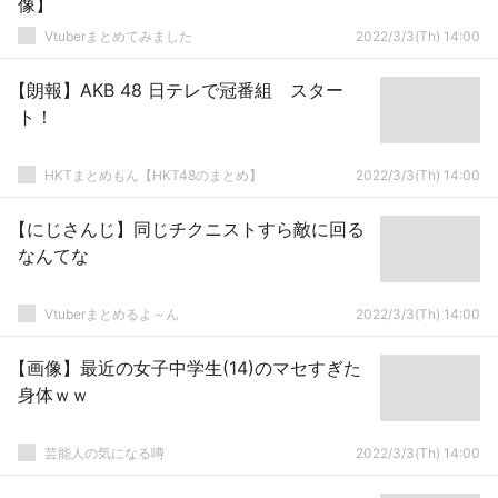
像】
Vtuberまとめてみました
2022/3/3(Th) 14:00
【朗報】AKB 48 日テレで冠番組 スター
ト！
HKTまとめもん【HKT48のまとめ】
2022/3/3(Th) 14:00
【にじさんじ】同じチクニストすら敵に回る
なんてな
Vtuberまとめるよ～ん
2022/3/3(Th) 14:00
【画像】最近の女子中学生(14)のマセすぎた
身体ｗｗ
芸能人の気になる噂
2022/3/3(Th) 14:00