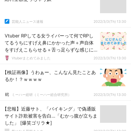
芸能人ニュース速報
2022/3/3(Th) 13:30
Vtuber RPしてる女ライバーって何でRPし
てるうちにすげえ鼻にかかった声＋声自体
をすげえこもらせる＋舌っ足らずな感じに
なるんだ？?でびも笹木もンゴも野良猫もロ
Vtuberまとめてみました
2022/3/3(Th) 13:30
アさんも皆この症状出てた、ンゴだとアホ
の子RPしてるときとかすげえわかりやす
【検証画像】うわぁー、こんなん見たことあ
い、あれのが普通のRPよりウケるんか？?
るか！？ｗｗｗｗ
ミーハー総研（ミーハー総合研究所）
2022/3/3(Th) 13:30
【悲報】近藤サト、「バイキング」で偽通販
サイト詐欺被害を告白…「むかっ腹が立ちま
した」 [爆笑ゴリラ★]