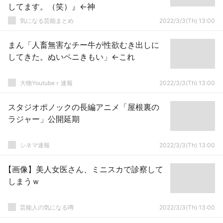
してます。（笑）』←神
気になる芸能まとめ
2022/3/3(Th) 13:00
まん「人畜無害なチー牛が性欲むき出しに
してきた。ぬいペニきもい」←これ
大物Youtubeｒ速報
2022/3/3(Th) 13:00
スタジオポノックの長編アニメ「屋根裏の
ラジャー」公開延期
シネマ速報
2022/3/3(Th) 13:00
【画像】美人女医さん、ミニスカで診察して
しまうｗ
芸能人の気になる噂
2022/3/3(Th) 13:00