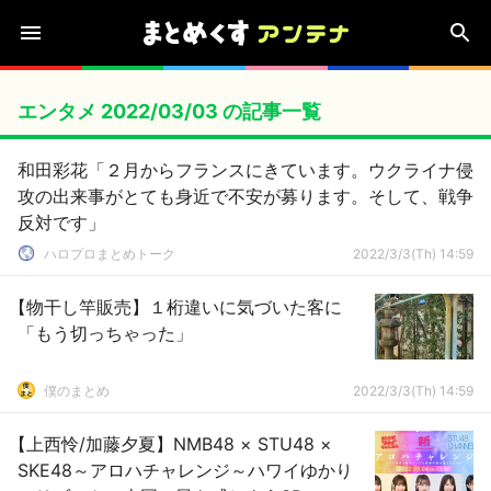
エンタメ 2022/03/03 の記事一覧
和田彩花「２月からフランスにきています。ウクライナ侵
攻の出来事がとても身近で不安が募ります。そして、戦争
反対です」
ハロプロまとめトーク
2022/3/3(Th) 14:59
【物干し竿販売】１桁違いに気づいた客に
「もう切っちゃった」
僕のまとめ
2022/3/3(Th) 14:59
【上西怜/加藤夕夏】NMB48 × STU48 ×
SKE48～アロハチャレンジ～ハワイゆかり