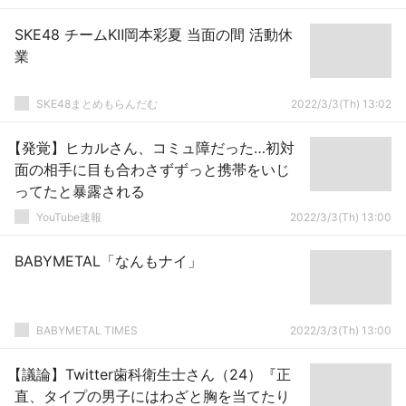
SKE48 チームKⅡ岡本彩夏 当面の間 活動休
業
SKE48まとめもらんだむ
2022/3/3(Th) 13:02
【発覚】ヒカルさん、コミュ障だった…初対
面の相手に目も合わさずずっと携帯をいじ
ってたと暴露される
YouTube速報
2022/3/3(Th) 13:00
BABYMETAL「なんもナイ」
BABYMETAL TIMES
2022/3/3(Th) 13:00
【議論】Twitter歯科衛生士さん（24）『正
直、タイプの男子にはわざと胸を当てたり