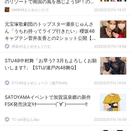
のリゾートで南国の風を感じようSP！の配
信が決定
NMB48まとめといたで
2022/3/3(Th) 14:57
元宝塚歌劇団のトップスター瀬奈じゅんさ
ん「うちわ持ってライブ行きたい」櫻坂46
キャプテン菅井友香との2ショット公開【カ
ーテンズ】
欅坂46まとめきんぐだむ
2022/3/3(Th) 14:56
STU48中村舞「お早う? 3月もよろしくお願
いします?」【STU/瀬戸内48舞Q】
STU48まとめニュース（瀬戸内48）
2022/3/3(Th) 14:53
SATOYAMAイベントで加賀温泉郷の新作
FSK発売決定ｷﾀ━━━━(ﾟ∀ﾟ)━━━━!!
℃-ute派なんday
2022/3/3(Th) 14:49