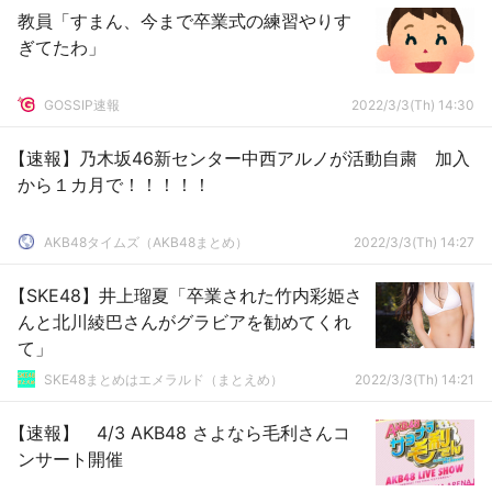
教員「すまん、今まで卒業式の練習やりす
ぎてたわ」
GOSSIP速報
2022/3/3(Th) 14:30
【速報】乃木坂46新センター中西アルノが活動自粛 加入
から１カ月で！！！！！
AKB48タイムズ（AKB48まとめ）
2022/3/3(Th) 14:27
【SKE48】井上瑠夏「卒業された竹内彩姫さ
んと北川綾巴さんがグラビアを勧めてくれ
て」
SKE48まとめはエメラルド（まとえめ）
2022/3/3(Th) 14:21
【速報】 4/3 AKB48 さよなら毛利さんコ
ンサート開催