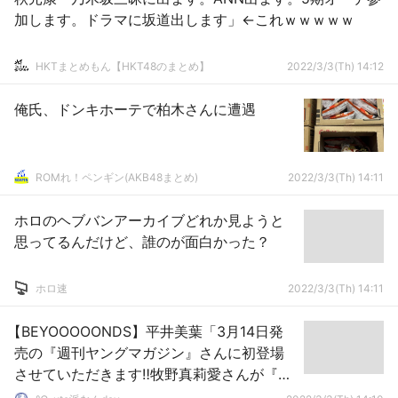
加します。ドラマに坂道出します」←これｗｗｗｗｗ
HKTまとめもん【HKT48のまとめ】
2022/3/3(Th) 14:12
俺氏、ドンキホーテで柏木さんに遭遇
ROMれ！ペンギン(AKB48まとめ)
2022/3/3(Th) 14:11
ホロのヘブバンアーカイブどれか見ようと
思ってるんだけど、誰のが面白かった？
ホロ速
2022/3/3(Th) 14:11
【BEYOOOOONDS】平井美葉「3月14日発
売の『週刊ヤングマガジン』さんに初登場
させていただきます‼️牧野真莉愛さんが『み
よみよ～』って話しかけてくださったので