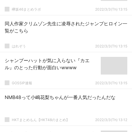
欅坂46まとめラボ
2022/3/3(Th) 13:15
同人作家クリムゾン先生に凌辱されたジャンプヒロイン一
覧がこちら
はれぞう
2022/3/3(Th) 13:15
シャンプーハットが気に入らない『カエ
ル』のとった行動が面白いwwww
GOSSIP速報
2022/3/3(Th) 13:15
NMB48って小嶋花梨ちゃんが一番人気だったんだな
HKTまとめもん【HKT48のまとめ】
2022/3/3(Th) 13:12