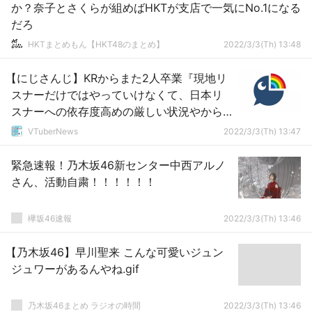
か？奈子とさくらが組めばHKTが支店で一気にNo.1になる
だろ
HKTまとめもん【HKT48のまとめ】
2022/3/3(Th) 13:48
【にじさんじ】KRからまた2人卒業『現地リ
スナーだけではやっていけなくて、日本リ
スナーへの依存度高めの厳しい状況やから
なぁ』
VTuberNews
2022/3/3(Th) 13:47
緊急速報！乃木坂46新センター中西アルノ
さん、活動自粛！！！！！！
欅坂46速報
2022/3/3(Th) 13:46
【乃木坂46】早川聖来 こんな可愛いジュン
ジュワーがあるんやね.gif
乃木坂46まとめ ラジオの時間
2022/3/3(Th) 13:46