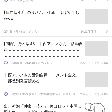
℃-ute派なんday
2022/3/3(Th) 14:10
緊張がほぐれました」
【日向坂46】のりさんTikTok、ほぼかとし
www
日向坂46まとめもり～
2022/3/3(Th) 14:10
【闇深】乃木坂46・中西アルノさん、活動自
粛ｗｗｗｗｗｗｗｗｗｗｗｗｗｗｗｗｗｗ
ｗｗｗｗｗｗｗｗｗｗｗｗｗｗｗｗｗｗｗ
18300ｍ～AKB48まとめブログ～
2022/3/3(Th) 14:05
中西アルノさん活動自粛、コメント全文。
一部差別発言認める
乃木通☆世界最速！乃木坂46欅坂46日向坂46速報まとめ
2022/3/3(Th) 14:05
出川哲朗「仲良し芸人」1位はロッチ中岡…