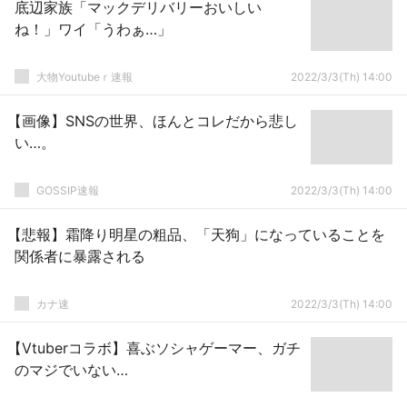
底辺家族「マックデリバリーおいしい
ね！」ワイ「うわぁ…」
大物Youtubeｒ速報
2022/3/3(Th) 14:00
【画像】SNSの世界、ほんとコレだから悲し
い…。
GOSSIP速報
2022/3/3(Th) 14:00
【悲報】霜降り明星の粗品、「天狗」になっていることを
関係者に暴露される
カナ速
2022/3/3(Th) 14:00
【Vtuberコラボ】喜ぶソシャゲーマー、ガチ
のマジでいない…