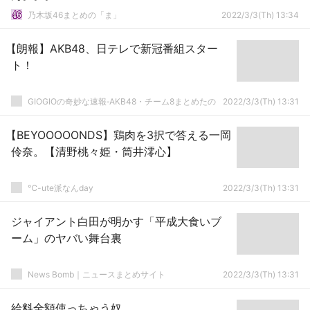
乃木坂46まとめの「ま」
2022/3/3(Th) 13:34
【朗報】AKB48、日テレで新冠番組スター
ト！
GIOGIOの奇妙な速報‐AKB48・チーム8まとめたの
2022/3/3(Th) 13:31
【BEYOOOOONDS】鶏肉を3択で答える一岡
伶奈。【清野桃々姫・筒井澪心】
℃-ute派なんday
2022/3/3(Th) 13:31
ジャイアント白田が明かす「平成大食いブ
ーム」のヤバい舞台裏
News Bomb｜ニュースまとめサイト
2022/3/3(Th) 13:31
給料全額使っちゃう奴