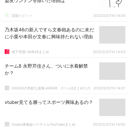
盟友ウンナンを除いた理由は
芸能トピ＋＋
2022/3/3(Th) 14:05
乃木坂46の新人ですら文春砲あるのに未だ
に小栗や本田が文春に興味持たれない理由
地下帝国-AKB48まとめ
2022/3/3(Th) 14:03
チーム8 永野芹佳さん、ついに水着解禁
か？
GIOGIOの奇妙な速報‐AKB48・チーム8まとめたの
2022/3/3(Th) 14:01
vtuber見てる層ってスポーツ興味あるの？
Vtuber速報@バーチャルYouTuberまとめ
2022/3/3(Th) 14:00