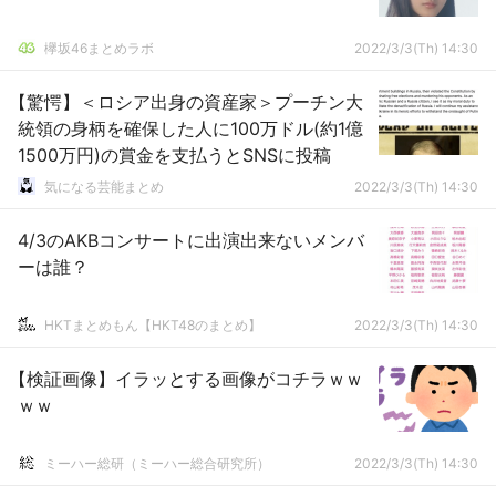
欅坂46まとめラボ
2022/3/3(Th) 14:30
【驚愕】＜ロシア出身の資産家＞プーチン大
統領の身柄を確保した人に100万ドル(約1億
1500万円)の賞金を支払うとSNSに投稿
気になる芸能まとめ
2022/3/3(Th) 14:30
4/3のAKBコンサートに出演出来ないメンバ
ーは誰？
HKTまとめもん【HKT48のまとめ】
2022/3/3(Th) 14:30
【検証画像】イラッとする画像がコチラｗｗ
ｗｗ
ミーハー総研（ミーハー総合研究所）
2022/3/3(Th) 14:30