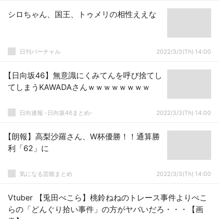
シロちゃん、国王、トゥメリの相性ええな
日刊バーチャル
2022/3/3(Th) 14:00
【日向坂46】無意識にくみてんを呼び捨てし
てしまうKAWADAさんｗｗｗｗｗｗｗｗ
日向速報 -日向坂46まとめ-
2022/3/3(Th) 14:00
【朗報】高梨沙羅さん、W杯優勝！！通算勝
利「62」に
気になる芸能まとめ
2022/3/3(Th) 14:00
Vtuber 【兎田ぺこら】桃鈴ねねのトレース事件よりぺこ
らの「どんぐり拾い事件」の方がヤバいだろ・・・【画