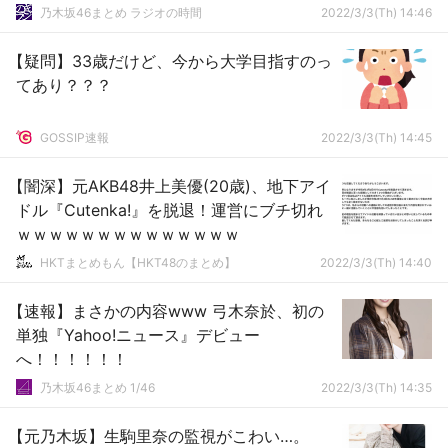
乃木坂46まとめ ラジオの時間
2022/3/3(Th) 14:46
【疑問】33歳だけど、今から大学目指すのっ
てあり？？？
GOSSIP速報
2022/3/3(Th) 14:45
【闇深】元AKB48井上美優(20歳)、地下アイ
ドル『Cutenka!』を脱退！運営にブチ切れ
ｗｗｗｗｗｗｗｗｗｗｗｗｗｗ
HKTまとめもん【HKT48のまとめ】
2022/3/3(Th) 14:40
【速報】まさかの内容www 弓木奈於、初の
単独『Yahoo!ニュース』デビュー
へ！！！！！！
乃木坂46まとめ 1/46
2022/3/3(Th) 14:35
【元乃木坂】生駒里奈の監視がこわい…。