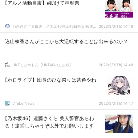
【アルノ活動自粛】#助けて林瑠奈
乃木通☆世界最速！乃木坂46欅坂46日向坂46速報まとめ
2022/3/3(Th) 14:48
込山榛香さんがここから大逆転することは出来るのか？
HKTまとめもん【HKT48のまとめ】
2022/3/3(Th) 14:48
【ホロライブ】団長のひな祭りは茶色やね
VTuberNews
2022/3/3(Th) 14:47
【乃木坂46】遠藤さくら 美人警官あらわ
る！逮捕しちゃうぞ以外でお願いします