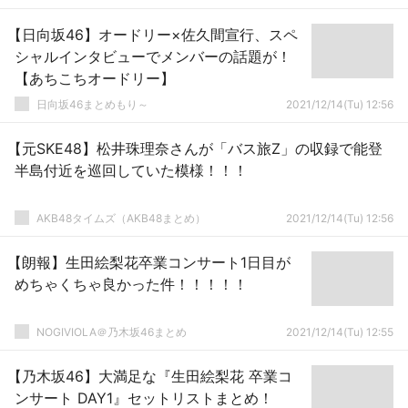
【日向坂46】オードリー×佐久間宣行、スペ
シャルインタビューでメンバーの話題が！
【あちこちオードリー】
日向坂46まとめもり～
2021/12/14(Tu) 12:56
【元SKE48】松井珠理奈さんが「バス旅Z」の収録で能登
半島付近を巡回していた模様！！！
AKB48タイムズ（AKB48まとめ）
2021/12/14(Tu) 12:56
【朗報】生田絵梨花卒業コンサート1日目が
めちゃくちゃ良かった件！！！！！
NOGIVIOLA＠乃木坂46まとめ
2021/12/14(Tu) 12:55
【乃木坂46】大満足な『生田絵梨花 卒業コ
ンサート DAY1』セットリストまとめ！