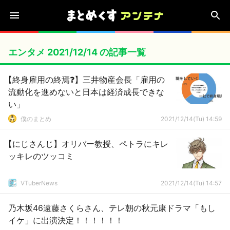
エンタメ 2021/12/14 の記事一覧
【終身雇用の終焉❓】三井物産会長「雇用の
流動化を進めないと日本は経済成長できな
い」
僕のまとめ
2021/12/14(Tu) 14:59
【にじさんじ】オリバー教授、ペトラにキレ
ッキレのツッコミ
VTuberNews
2021/12/14(Tu) 14:57
乃木坂46遠藤さくらさん、テレ朝の秋元康ドラマ「もし
イケ」に出演決定！！！！！！