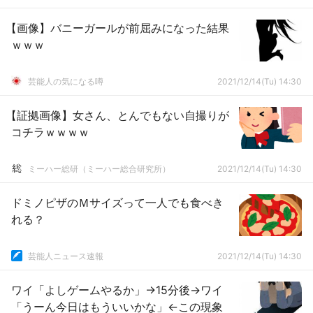
【画像】バニーガールが前屈みになった結果
ｗｗｗ
芸能人の気になる噂
2021/12/14(Tu) 14:30
【証拠画像】女さん、とんでもない自撮りが
コチラｗｗｗｗ
ミーハー総研（ミーハー総合研究所）
2021/12/14(Tu) 14:30
ドミノピザのＭサイズって一人でも食べき
れる？
芸能人ニュース速報
2021/12/14(Tu) 14:30
ワイ「よしゲームやるか」→15分後→ワイ
「うーん今日はもういいかな」←この現象