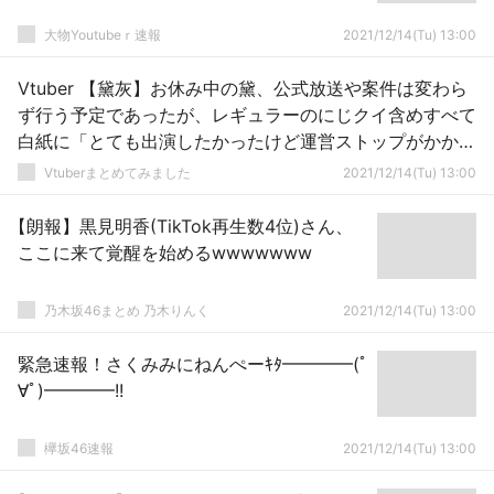
大物Youtubeｒ速報
2021/12/14(Tu) 13:00
Vtuber 【黛灰】お休み中の黛、公式放送や案件は変わら
ず行う予定であったが、レギュラーのにじクイ含めすべて
白紙に「とても出演したかったけど運営ストップがかかっ
た」
Vtuberまとめてみました
2021/12/14(Tu) 13:00
【朗報】黒見明香(TikTok再生数4位)さん、
ここに来て覚醒を始めるwwwwwww
乃木坂46まとめ 乃木りんく
2021/12/14(Tu) 13:00
緊急速報！さくみみにねんぺーｷﾀ━━━━(ﾟ
∀ﾟ)━━━━!!
欅坂46速報
2021/12/14(Tu) 13:00