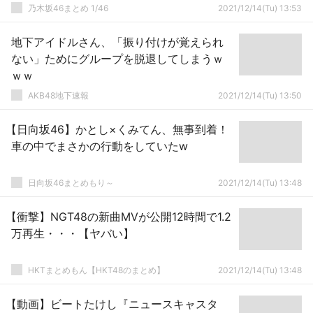
乃木坂46まとめ 1/46
2021/12/14(Tu) 13:53
地下アイドルさん、「振り付けが覚えられ
ない」ためにグループを脱退してしまうｗ
ｗｗ
AKB48地下速報
2021/12/14(Tu) 13:50
【日向坂46】かとし×くみてん、無事到着！
車の中でまさかの行動をしていたw
日向坂46まとめもり～
2021/12/14(Tu) 13:48
【衝撃】NGT48の新曲MVが公開12時間で1.2
万再生・・・【ヤバい】
HKTまとめもん【HKT48のまとめ】
2021/12/14(Tu) 13:48
【動画】ビートたけし『ニュースキャスタ