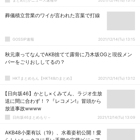
まとめだかニュース速報＠
2021/12/14(Tu) 13:15
葬儀積立営業のワイが言われた言葉で打線
GOSSIP速報
2021/12/14(Tu) 13:15
秋元康ってなんでAKB捨てて露骨に乃木坂OGと現役メン
バーをごりおししてるの？
HKTまとめもん【HKT48のまとめ】
2021/12/14(Tu) 13:12
【日向坂46】かとし×くみてん、ラジオ生放
送に間に合わず！？『レコメン!』冒頭から
放送事故wwww
日向坂46まとめもり～
2021/12/14(Tu) 13:09
AKB48小栗有以（19）、水着姿初公開！愛