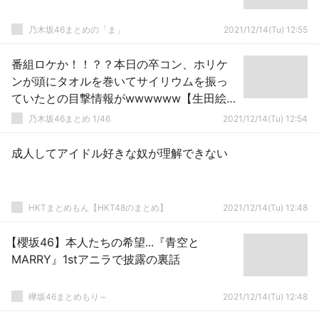
乃木坂46まとめの「ま」
2021/12/14(Tu) 12:55
番組ロケか！！？？本日の卒コン、ホリケ
ンが頭にタオルを巻いてサイリウムを振っ
ていたとの目撃情報がwwwwww【生田絵梨
花 卒業コンサート1日目】
乃木坂46まとめ 1/46
2021/12/14(Tu) 12:54
成人してアイドル好きな奴が理解できない
HKTまとめもん【HKT48のまとめ】
2021/12/14(Tu) 12:48
【櫻坂46】本人たちの希望...『青空と
MARRY』1stアニラで披露の裏話
欅坂46まとめもり～
2021/12/14(Tu) 12:48