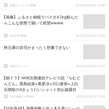
芸能人ニュース速報
2021/12/14(Tu) 13:30
【画像】ふるさと納税でパスタ4.7kg頼んだ
らこんな状態で届いて絶望wwww
GOSSIP速報
2021/12/14(Tu) 13:30
秋元康の自宅がまったく想像できない
AKBフレンド
2021/12/14(Tu) 13:27
【朝ドラ】NHK次期連続テレビ小説『ちむど
んどん』黒島結菜×竜星涼×川口春奈×上白
石萌歌の4きょうだいショット初お披露目
SHOWBIZ JAPAN
2021/12/14(Tu) 13:26
【日向坂46】加藤史帆と佐々木久美にいった