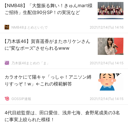
【NMB48】「大盤振る舞い！きゅんmart様
ご招待」生配信90分SP！の実況など
NMB48まとめといたで
2021/12/14(Tu) 14:16
【乃木坂46】賀喜遥香がまたホリケンさん
に“変なポーズ”させられるwww
乃木坂46まとめの「ま」
2021/12/14(Tu) 14:15
カラオケにて陽キャ「っしゃ！アニソン縛
りすっぞ！w」←これの模範解答
GOSSIP速報
2021/12/14(Tu) 14:15
4代目総監督は、田口愛佳、浅井七海、倉野尾成美の3名
に事実上絞られた模様！