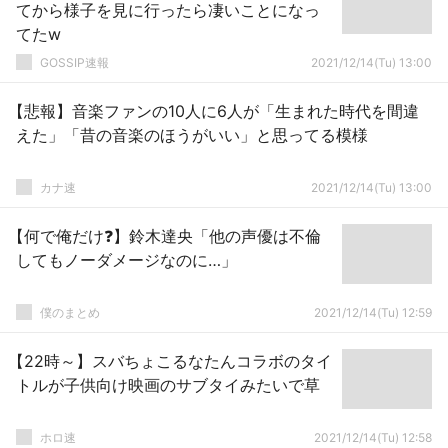
てから様子を見に行ったら凄いことになっ
てたw
GOSSIP速報
2021/12/14(Tu) 13:00
【悲報】音楽ファンの10人に6人が「生まれた時代を間違
えた」「昔の音楽のほうがいい」と思ってる模様
カナ速
2021/12/14(Tu) 13:00
【何で俺だけ❓】鈴木達央「他の声優は不倫
してもノーダメージなのに…」
僕のまとめ
2021/12/14(Tu) 12:59
【22時～】スバちょこるなたんコラボのタイ
トルが子供向け映画のサブタイみたいで草
ホロ速
2021/12/14(Tu) 12:58