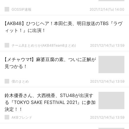
GOSSIP速報
2021/12/14(Tu) 14:00
【AKB48】ひつじヘア！本田仁美、明日放送のTBS『ラヴ
ィット！』に出演！
チーム8まとめりか(AKB48Team8まとめ)
2021/12/14(Tu) 13:59
【メチャウマ❗】麻婆豆腐の素、ついに正解が
見つかる！
僕のまとめ
2021/12/14(Tu) 13:59
鈴木優香さん、大西桃香、STU48が出演す
る『TOKYO SAKE FESTIVAL 2021』に参加
決定！！
AKBフレンド
2021/12/14(Tu) 13:59