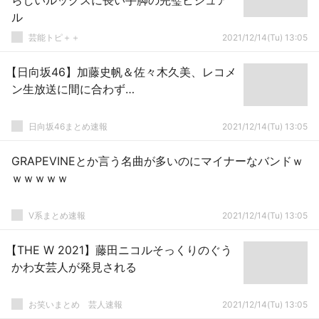
らしいルックスに長い手脚の完璧ビジュア
ル
芸能トピ＋＋
2021/12/14(Tu) 13:05
【日向坂46】加藤史帆＆佐々木久美、レコメ
ン生放送に間に合わず…
日向坂46まとめ速報
2021/12/14(Tu) 13:05
GRAPEVINEとか言う名曲が多いのにマイナーなバンドｗ
ｗｗｗｗｗ
V系まとめ速報
2021/12/14(Tu) 13:05
【THE W 2021】藤田ニコルそっくりのぐう
かわ女芸人が発見される
お笑いまとめ 芸人速報
2021/12/14(Tu) 13:05