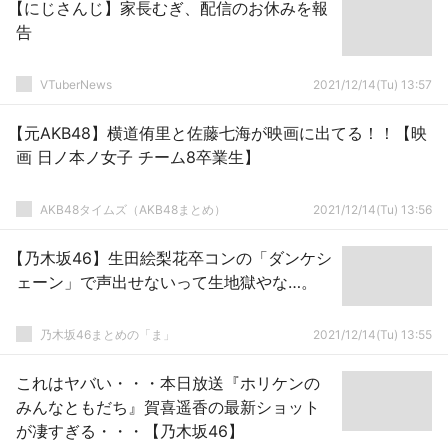
【にじさんじ】家長むぎ、配信のお休みを報
告
VTuberNews
2021/12/14(Tu) 13:57
【元AKB48】横道侑里と佐藤七海が映画に出てる！！【映
画 日ノ本ノ女子 チーム8卒業生】
AKB48タイムズ（AKB48まとめ）
2021/12/14(Tu) 13:56
【乃木坂46】生田絵梨花卒コンの「ダンケシ
ェーン」で声出せないって生地獄やな…。
乃木坂46まとめの「ま」
2021/12/14(Tu) 13:55
これはヤバい・・・本日放送『ホリケンの
みんなともだち』賀喜遥香の最新ショット
が凄すぎる・・・【乃木坂46】