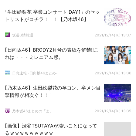
「生田絵梨花 卒業コンサート DAY1」のセッ
トリストがコチラ！！！【乃木坂46】
坂道G情報通
2021/12/14(Tu) 13:37
【日向坂46】BRODY2月号の表紙を解禁‼こ
れは・・・ミレニアム感。
日向速報 -日向坂46まとめ-
2021/12/14(Tu) 13:36
【乃木坂46】生田絵梨花の卒コン、卒メン目
撃情報が相次ぐ！！！
乃木坂46まとめの「ま」
2021/12/14(Tu) 13:35
【画像】渋谷TSUTAYAが凄いことになって
るｗｗｗｗｗｗｗｗｗ