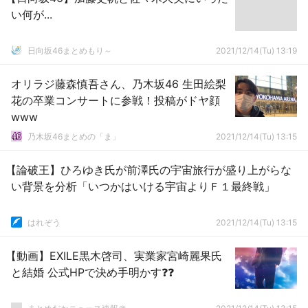
い何が...
日向坂46まとめもり～
2021/12/14(Tu) 13:19
オリラジ藤森慎吾さん、乃木坂46 生田絵梨
花の卒業コンサートに参戦！投稿がドヤ顔
www
乃木坂46まとめの「ま」
2021/12/14(Tu) 13:15
【論破王】ひろゆき氏が前澤氏の宇宙旅行が盛り上がらな
い背景を分析「いつかはいける宇宙よりＦ１最終戦」
はれぞう
2021/12/14(Tu) 13:15
【動画】EXILE黒木啓司、実業家宮崎麗果氏
と結婚 公式HPで決め手明かす❓❓