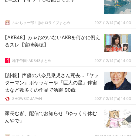
ぶいちゅー部！@ホロライブまとめ
2021/12/14(Tu) 14:03
【AKB48】みゃおのいないAKBを何かに例え
るスレ【宮崎美穂】
地下帝国-AKB48まとめ
2021/12/14(Tu) 14:03
【訃報】声優の八奈見乗児さん死去…『ヤッ
ターマン』ボヤッキーや『巨人の星』伴宙
太など数多くの作品で活躍 90歳
SHOWBIZ JAPAN
2021/12/14(Tu) 14:03
家長むぎ、配信でお知らせ『ゆっくり休む
んやで』