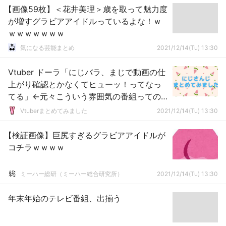
【画像59枚】＜花井美理＞歳を取って魅力度
が増すグラビアアイドルっているよな！ｗ
ｗｗｗｗｗｗｗ
気になる芸能まとめ
2021/12/14(Tu) 13:30
Vtuber ドーラ「にじバラ、まじで動画の仕
上がり確認とかなくてヒューッ！ってなっ
てる」←元々こういう雰囲気の番組っての
はわかるが、あの炎上があったあとでもコ
Vtuberまとめてみました
2021/12/14(Tu) 13:30
レってのはどうなんだ…
【検証画像】巨尻すぎるグラビアアイドルが
コチラｗｗｗｗ
ミーハー総研（ミーハー総合研究所）
2021/12/14(Tu) 13:30
年末年始のテレビ番組、出揃う