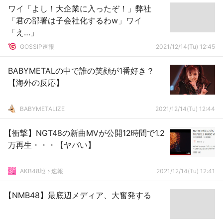
ワイ「よし！大企業に入ったぞ！」弊社
「君の部署は子会社化するわw」ワイ
「え…」
GOSSIP速報
2021/12/14(Tu) 12:45
BABYMETALの中で誰の笑顔が1番好き？
【海外の反応】
BABYMETALIZE
2021/12/14(Tu) 12:44
【衝撃】NGT48の新曲MVが公開12時間で1.2
万再生・・・【ヤバい】
AKB48地下速報
2021/12/14(Tu) 12:41
【NMB48】最底辺メディア、大奮発する