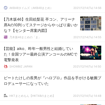
AKB48タイムズ（AKB48まとめ）
2021/12/14(Tu) 14:56
【乃木坂46】生田絵梨花 卒コン、アリーナ
席Aの10列ってステージからやっぱり遠いか
な？【センター席案内図】
乃木坂46まとめの「ま」
2021/12/14(Tu) 14:55
【芸能】aiko、昨年一般男性と結婚してい
た！全国ツアー最終公演アンコールのMCで
電撃発表
SHOWBIZ JAPAN
2021/12/14(Tu) 14:50
ビートたけしの長男が『ハロプロ』作品を手がける敏腕プ
ロデューサーになっていた
HKTまとめもん【HKT48のまとめ】
2021/12/14(Tu) 14:48