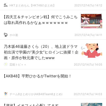
HKTまとめもん【HKT48のまとめ】
2021/12/14(Tu) 14:12
【四天王＆チャンピオン戦】何でこうみこち
は取れ高作れるかなぁｗｗｗｗｗｗｗ
ホロ速
2021/12/14(Tu) 14:11
乃木坂46遠藤さくら（20）、地上波ドラマ
初出演で学園の“美少女”ヒロインに抜擢！企
画・原作が秋元康でしたwww
芸能トピ＋＋
2021/12/14(Tu) 14:05
【AKB48】平野ひかるがTwitterを開始！
チーム8まとめりか(AKB48Team8まとめ)
2021/12/14(Tu) 14:03
【津波】イオフィも心配してます