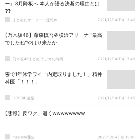
ー』3月降板へ 本人が語る決断の理由とは
❓❓
まとめだかニュース速報＠
2021/12/14(Tu) 13:46
【乃木坂46】藤森慎吾＠横浜アリーナ “最高
でしたね”やはり来たか
乃木坂46まとめ ラジオの時間
2021/12/14(Tu) 13:46
鬱で1年休学ワイ「内定取りました！」精神
科医「！！！」
GOSSIP速報
2021/12/14(Tu) 13:45
【悲報】反ワク、逝くwwwwwwww
mashlife通信
2021/12/14(Tu) 13:41