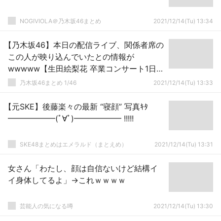
NOGIVIOLA＠乃木坂46まとめ
2021/12/14(Tu) 13:34
【乃木坂46】本日の配信ライブ、関係者席の
この人が映り込んでいたとの情報が
wwwww【生田絵梨花 卒業コンサート1日
目】
乃木坂46まとめ 1/46
2021/12/14(Tu) 13:33
【元SKE】後藤楽々の最新 “寝顔” 写真ｷﾀ
━━━━━━(ﾟ∀ﾟ)━━━━━━ !!!!!
SKE48まとめはエメラルド（まとえめ）
2021/12/14(Tu) 13:31
女さん「わたし、顔は自信ないけど結構イ
イ身体してるよ」→これｗｗｗｗ
芸能人の気になる噂
2021/12/14(Tu) 13:30