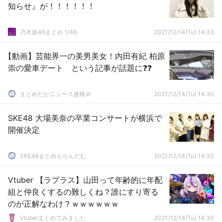
知らせ』が！！！！！！
乃木坂46まとめ 1/46
2021/12/14(Tu) 14:33
【動画】芸能界一の美男美女！内田有紀 柏原
崇の愛車デート という記事が話題に❓❓
まとめだかニュース速報＠
2021/12/14(Tu) 14:30
SKE48 大場美奈の卒業コンサートが横浜で
開催決定
SKE48まとめもらんだむ
2021/12/14(Tu) 14:30
Vtuber 【ラプラス】山田って年齢的に年配
組と仲良くするの難しくね？誰にすり寄る
のが正解なわけ？ｗｗｗｗｗｗ
Vtuberまとめてみました
2021/12/14(Tu) 14:30