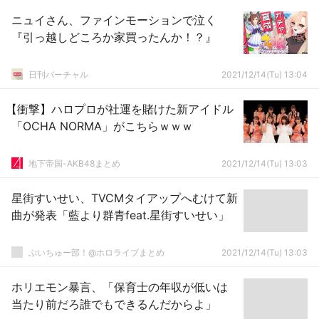
ニュイさん、ファインモーションで泣く
『引っ越しどころか家買ったんか！？』
日刊バーチャル
2021/12/14(Tu) 13:04
【衝撃】ハロプロが社運を賭けた新アイドル
「OCHA NORMA」がこちらｗｗｗ
地下帝国-AKB48まとめ
2021/12/14(Tu) 13:03
星街すいせい、TVCMタイアップへむけて新
曲が発表「藍より群青feat.星街すいせい」
ぶいちゅー部！@ホロライブまとめ
2021/12/14(Tu) 13:03
ホリエモン暴言、「保育士の年収が低いは
当たり前だろ誰でもできるんだからよ」