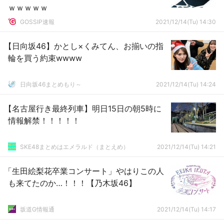
ｗｗｗｗｗ
GOSSIP速報
2021/12/14(Tu) 14:30
【日向坂46】かとし×くみてん、お揃いの指
輪を買う約束wwww
日向坂46まとめもり～
2021/12/14(Tu) 14:24
【名古屋行き最終列車】明日15日の朝5時に
情報解禁！！！！！
SKE48まとめはエメラルド（まとえめ）
2021/12/14(Tu) 14:21
「生田絵梨花卒業コンサート」やはりこの人
も来てたのか…！！！【乃木坂46】
坂道G情報通
2021/12/14(Tu) 14:17