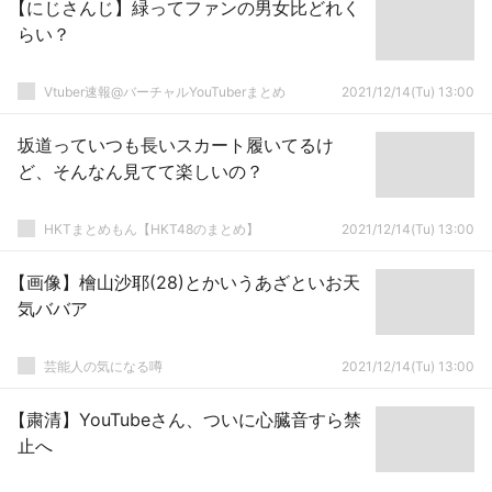
【にじさんじ】緑ってファンの男女比どれく
らい？
Vtuber速報@バーチャルYouTuberまとめ
2021/12/14(Tu) 13:00
坂道っていつも長いスカート履いてるけ
ど、そんなん見てて楽しいの？
HKTまとめもん【HKT48のまとめ】
2021/12/14(Tu) 13:00
【画像】檜山沙耶(28)とかいうあざといお天
気ババア
芸能人の気になる噂
2021/12/14(Tu) 13:00
【粛清】YouTubeさん、ついに心臓音すら禁
止へ