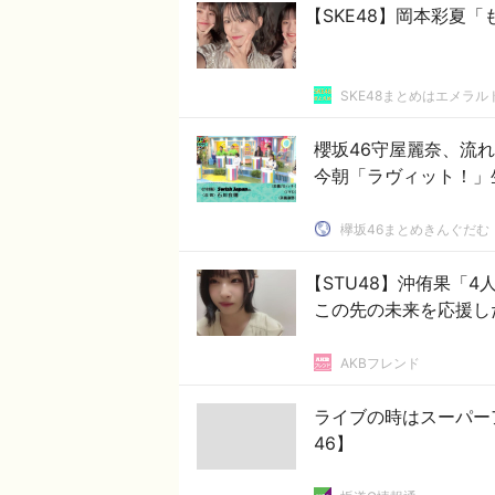
【SKE48】岡本彩夏
SKE48まとめはエメラ
櫻坂46守屋麗奈、流れ
今朝「ラヴィット！」
欅坂46まとめきんぐだむ
【STU48】沖侑果「
この先の未来を応援し
AKBフレンド
ライブの時はスーパー
46】