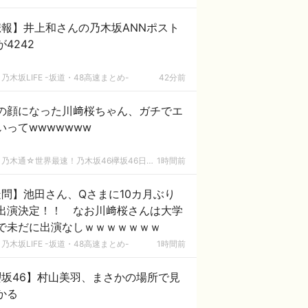
悲報】井上和さんの乃木坂ANNポスト
が4242
乃木坂LIFE -坂道・48高速まとめ-
42分前
の顔になった川﨑桜ちゃん、ガチでエ
いってwwwwwww
乃木通☆世界最速！乃木坂46欅坂46日向坂46速報まとめ
1時間前
問】池田さん、Qさまに10カ月ぶり
出演決定！！ なお川﨑桜さんは大学
で未だに出演なしｗｗｗｗｗｗｗ
乃木坂LIFE -坂道・48高速まとめ-
1時間前
櫻坂46】村山美羽、まさかの場所で見
かる