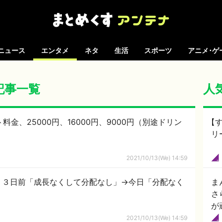
ニュース
エンタメ
ネタ
生活
スポーツ
アニメ･ゲ
の記事一覧
人
ト料金、25000円、16000円、9000円（別途ドリン
【
リ
2021/10/13(We) 14:59
、３日前「成長なくして分配なし」→今日「分配なく
ま
さ
が
2021/10/13(We) 14:59