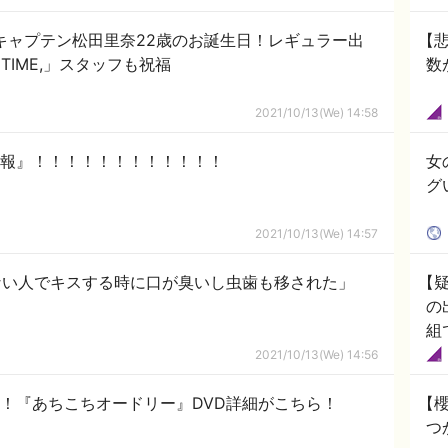
6副キャプテン松田里奈22歳のお誕生日！レギュラー出
【
TIME,」スタッフも祝福
数
2021/10/13(We) 14:58
速報』！！！！！！！！！！！！
女
グ
2021/10/13(We) 14:57
ない人でキスする時に口が臭いし虫歯も移された」
【疑
の
組
2021/10/13(We) 14:56
録！『あちこちオードリー』DVD詳細がこちら！
【
つ