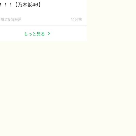
！！！【乃木坂46】
坂道G情報通
41分前
もっと見る