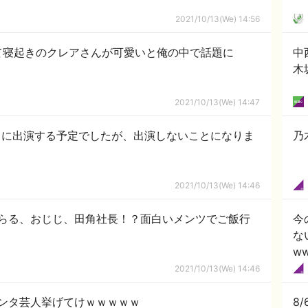
2021/10/13(We) 14:56
て寝起きのクレアさんが可愛いと俺の中で話題に
中
木
2021/10/13(We) 14:47
トに出演する予定でしたが、出演しないことになりま
乃
2021/10/13(We) 14:46
らる、おじじ、田角社長！？面白いメンツでご飯行
今
な
w
2021/10/13(We) 14:46
ンタ芸人挙げてけｗｗｗｗｗ
8