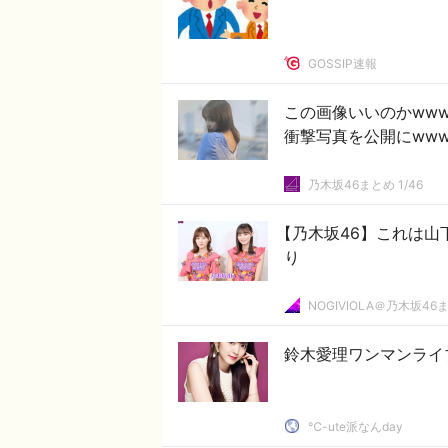
GOSSIP速報
この画像いいのかwww
衝撃写真を公開にwww
乃木坂46まとめ 1/46
【乃木坂46】これは山
り
NOGIVIOLA＠乃木坂46
鈴木愛理ワンマンライ
℃-ute派なんday