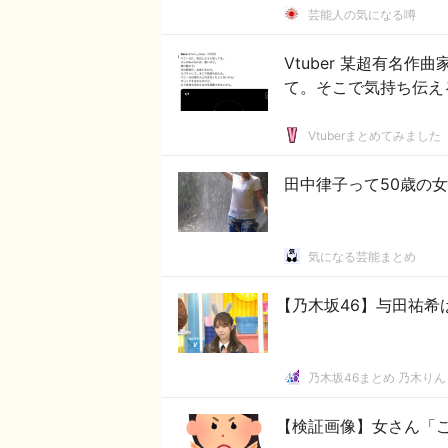
芸能人の気になる噂
Vtuber 某超有名
て。そこで気持ち伝え
Vtuberまとめてみました
田中律子って50歳の
気になる芸能まとめ
【乃木坂46】与田祐希
乃木坂46まとめ 乃木りん
【検証画像】女さん「