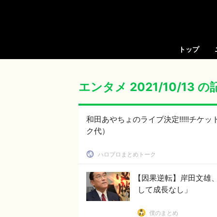
トップ
エンタメ 2021/10/13 
和田あやちょのライブ決定!!!!!チケッ
ク代）
ハロプロまとめトーク
【因果逆転】岸田文雄
して成長なし」
僕のまとめ