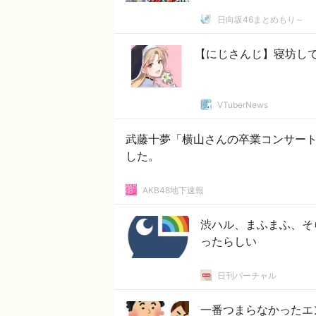
日向坂46まとめもり～
【にじさんじ】寝坊し
VTuberNews
武藤十夢「横山さんの卒業コンサー
した。
AKB48地下速報
渋ハル、まふまふ、そ
ったらしい
日刊バーチャル
一番つまらなかったエ