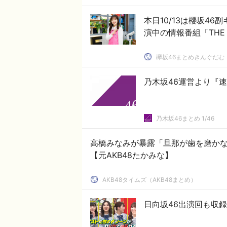
本日10/13は櫻坂4
演中の情報番組「THE 
欅坂46まとめきんぐだむ
乃木坂46運営より『
乃木坂46まとめ 1/46
高橋みなみが暴露「旦那が歯を磨か
【元AKB48たかみな】
AKB48タイムズ（AKB48まとめ）
日向坂46出演回も収