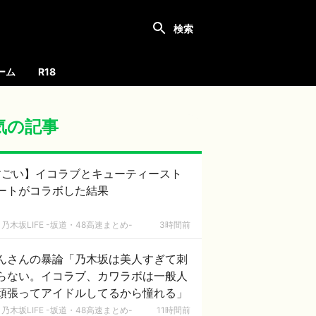
ーム
R18
気の記事
すごい】イコラブとキューティースト
ートがコラボした結果
乃木坂LIFE -坂道・48高速まとめ-
3時間前
んさんの暴論「乃木坂は美人すぎて刺
らない。イコラブ、カワラボは一般人
頑張ってアイドルしてるから憧れる」
乃木坂LIFE -坂道・48高速まとめ-
11時間前