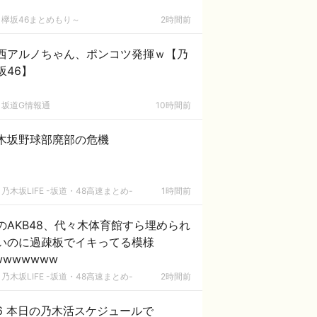
欅坂46まとめもり～
2時間前
西アルノちゃん、ポンコツ発揮ｗ【乃
坂46】
坂道G情報通
10時間前
木坂野球部廃部の危機
乃木坂LIFE -坂道・48高速まとめ-
1時間前
のAKB48、代々木体育館すら埋められ
いのに過疎板でイキってる模様
wwwwwww
乃木坂LIFE -坂道・48高速まとめ-
2時間前
/6 本日の乃木活スケジュールで