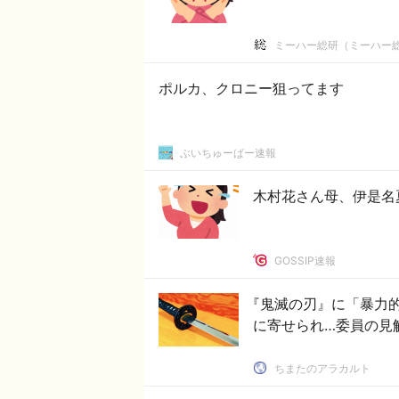
ミーハー総研（ミーハー
ポルカ、クロニー狙ってます
ぶいちゅーばー速報
木村花さん母、伊是名
GOSSIP速報
『鬼滅の刃』に「暴力的
に寄せられ…委員の見
ちまたのアラカルト