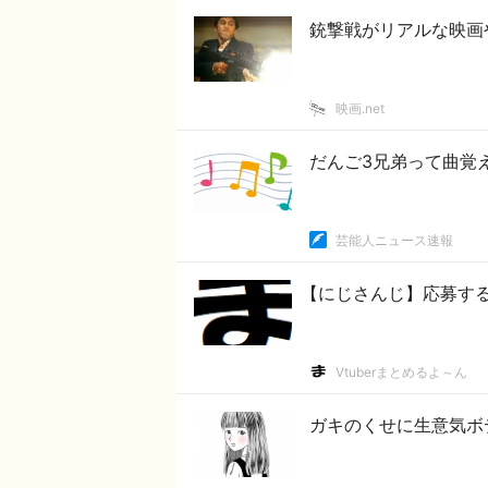
銃撃戦がリアルな映画
映画.net
だんご3兄弟って曲覚
芸能人ニュース速報
【にじさんじ】応募す
Vtuberまとめるよ～ん
ガキのくせに生意気ボ