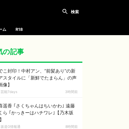
ーム
R18
気の記事
でこ封印！中村アン、“前髪あり”の新
アスタイルに「新鮮でたまらん」の声
画像】
芸能7days
3時間前
喜遥香 ｢さくちゃんはちいかわ｣ 遠藤
くら ｢かっきーはハチワレ｣【乃木坂
6】
坂道G情報通
8時間前