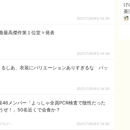
け
茶
て
2021/7/30(Fr) 14:30
曲最高傑作第１位堂々発表
2021/7/30(Fr) 14:30
しあ】るしあ、衣装にバリエーションありすぎるな パッ
2021/7/30(Fr) 14:30
坂46メンバー「よっしゃ全員PCR検査で陰性だった
うぜ！」50名近くで会食か？
めブログ～
2021/7/30(Fr) 14:30