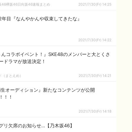
46欅坂46日向坂46速報まとめ
2021/7/30(Fr) 14:25
2年目『なんやかんや収束してきたな』
2021/7/30(Fr) 14:22
んコラボイベント！』SKE48のメンバーと大とくさ
ードラマが放送決定！
ルド（まとえめ）
2021/7/30(Fr) 14:21
期生オーディション』新たなコンテンツが公開
！！！
2021/7/30(Fr) 14:18
グリ欠席のお知らせ…【乃木坂46】