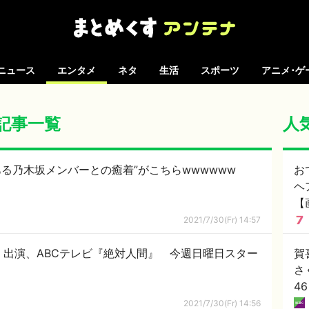
ニュース
エンタメ
ネタ
生活
スポーツ
アニメ･ゲ
の記事一覧
人
る乃木坂メンバーとの癒着”がこちらwwwwww
お
ヘ
【
2021/7/30(Fr) 14:57
り 出演、ABCテレビ『絶対人間』 今週日曜日スター
賀
さ
4
2021/7/30(Fr) 14:56