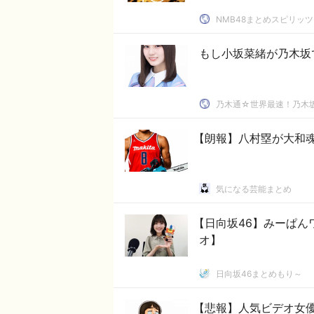
NMB48まとめスピリッツ
もし小坂菜緒が乃木坂
乃木通☆世界最速！乃木坂
【朗報】八村塁が大和
気になる芸能まとめ
【日向坂46】みーぱん
オ】
日向坂46まとめもり～
【悲報】人気ビデオ女優