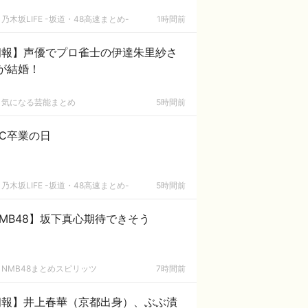
乃木坂LIFE -坂道・48高速まとめ-
1時間前
朗報】声優でプロ雀士の伊達朱里紗さ
が結婚！
気になる芸能まとめ
5時間前
AC卒業の日
乃木坂LIFE -坂道・48高速まとめ-
5時間前
MB48】坂下真心期待できそう
NMB48まとめスピリッツ
7時間前
朗報】井上春華（京都出身）、ぶぶ漬