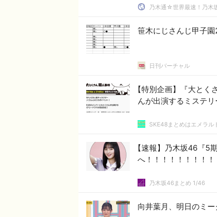
乃木通☆世界最速！乃木坂
笹木にじさんじ甲子園
日刊バーチャル
【特別企画】『大とくさ
んが出演するミステリ
SKE48まとめはエメラ
【速報】乃木坂46『5
へ！！！！！！！！！
乃木坂46まとめ 1/46
向井葉月、明日のミー