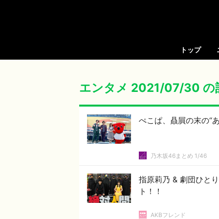
トップ
エンタメ 2021/07/30 
ぺこぱ、贔屓の末の“あ
乃木坂46まとめ 1/46
指原莉乃 & 劇団ひと
ト！！
AKBフレンド