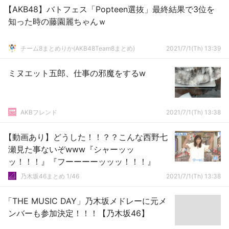
【AKB48】バトフェス「Popteen選抜」最終結果で3位を
知った時の藤園麗ちゃんｗ
チーム8まとめりか(AKB48Team8まとめ)
2021/7/1(Th) 13:39
ミヌエット五郎、仕事の邪魔をするw
AKBフレンド
2021/7/1(Th) 13:38
【動画あり】どうした！！？？こんな西野七
瀬見た事ないぞwww『シャーッッ
ッ！！！』『フーーーーッッッ！！！』
乃木坂46まとめ 1/46
2021/7/1(Th) 13:38
「THE MUSIC DAY」乃木坂メドレーに元メ
ンバーも参加決定！！！【乃木坂46】