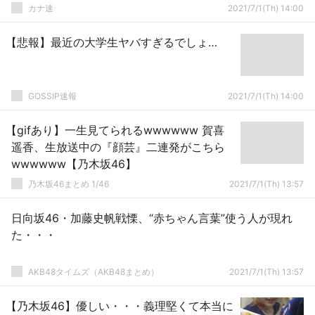
カナ速
2021/7/1(Th) 14:00
【悲報】最近の大学生ヤバすぎるでしょ…
GOSSIP速報
2021/7/1(Th) 14:00
【gifあり】一生見てられるwwwwww 賀喜
遥香、生放送中の『顔芸』二連発がこちら
wwwwww【乃木坂46】
乃木坂46まとめ 1/46
2021/7/1(Th) 13:57
日向坂46・加藤史帆戦慄、“赤ちゃん言葉”使う人が現れ
た・・・
AKB48タイムズ（AKB48まとめ）
2021/7/1(Th) 13:57
【乃木坂46】優しい・・・義理堅くて本当に