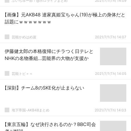
ぶいちゅー部！@ホロライブまとめ
2021/7/1(Th) 14:09
【画像】元AKB48 達家真姫宝ちゃん(19)が極上の身体だと
話題にｗｗｗｗｗｗｗ
芸能かめはめ波
2021/7/1(Th) 14:07
伊藤健太郎の本格復帰にチラつく日テレと
NHKの名物番組…芸能界の大物が支援か
芸能トピ＋＋
2021/7/1(Th) 14:05
【深刻】チーム8のSKE化が止まらない
地下帝国-AKB48まとめ
2021/7/1(Th) 14:03
【東京五輪】なぜ決行されるのか？BBC司会