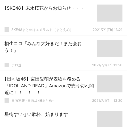
【SKE48】末永桜花からお知らせ・・・
SKE48まとめはエメラルド（まとえめ）
2021/7/1(Th) 13:21
桐生ココ「みんな大好きだ！また会お
う！」
ホロ速
2021/7/1(Th) 13:20
【日向坂46】宮田愛萌が表紙を務める
『IDOL AND READ』Amazonで売り切れ間
近に！！！！！！
日向速報 -日向坂46まとめ-
2021/7/1(Th) 13:20
星街すいせい歌枠、始まります