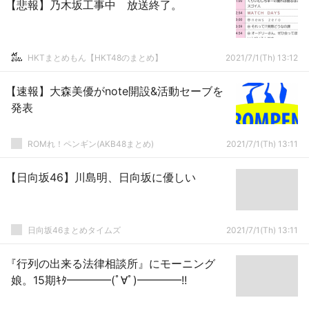
【悲報】乃木坂工事中 放送終了。
HKTまとめもん【HKT48のまとめ】
2021/7/1(Th) 13:12
【速報】大森美優がnote開設&活動セーブを
発表
ROMれ！ペンギン(AKB48まとめ)
2021/7/1(Th) 13:11
【日向坂46】川島明、日向坂に優しい
日向坂46まとめタイムズ
2021/7/1(Th) 13:11
『行列の出来る法律相談所』にモーニング
娘。15期ｷﾀ━━━━(ﾟ∀ﾟ)━━━━!!