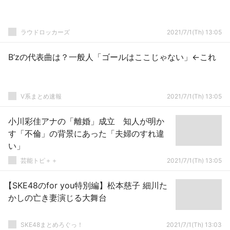
ラウドロッカーズ
2021/7/1(Th) 13:05
B’zの代表曲は？一般人「ゴールはここじゃない」←これ
V系まとめ速報
2021/7/1(Th) 13:05
小川彩佳アナの「離婚」成立 知人が明か
す「不倫」の背景にあった「夫婦のすれ違
い」
芸能トピ＋＋
2021/7/1(Th) 13:05
【SKE48のfor you特別編】松本慈子 細川た
かしの亡き妻演じる大舞台
SKE48まとめろぐっ！
2021/7/1(Th) 13:03