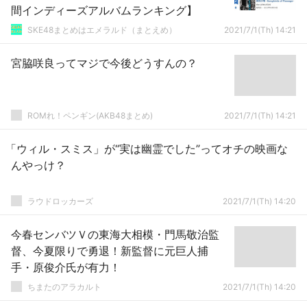
間インディーズアルバムランキング】
SKE48まとめはエメラルド（まとえめ）
2021/7/1(Th) 14:21
宮脇咲良ってマジで今後どうすんの？
ROMれ！ペンギン(AKB48まとめ)
2021/7/1(Th) 14:21
「ウィル・スミス」が“実は幽霊でした”ってオチの映画な
んやっけ？
ラウドロッカーズ
2021/7/1(Th) 14:20
今春センバツＶの東海大相模・門馬敬治監
督、今夏限りで勇退！新監督に元巨人捕
手・原俊介氏が有力！
ちまたのアラカルト
2021/7/1(Th) 14:20