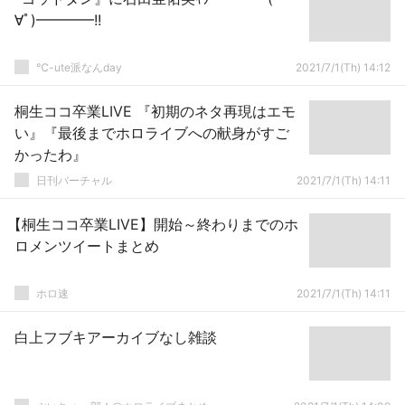
∀ﾟ)━━━━!!
℃-ute派なんday
2021/7/1(Th) 14:12
桐生ココ卒業LIVE 『初期のネタ再現はエモ
い』『最後までホロライブへの献身がすご
かったわ』
日刊バーチャル
2021/7/1(Th) 14:11
【桐生ココ卒業LIVE】開始～終わりまでのホ
ロメンツイートまとめ
ホロ速
2021/7/1(Th) 14:11
白上フブキアーカイブなし雑談