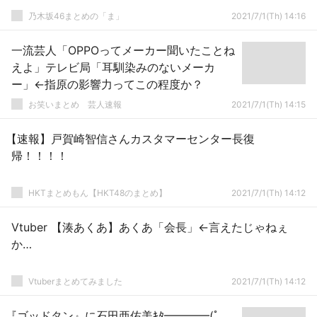
乃木坂46まとめの「ま」
2021/7/1(Th) 14:16
一流芸人「OPPOってメーカー聞いたことね
えよ」テレビ局「耳馴染みのないメーカ
ー」←指原の影響力ってこの程度か？
お笑いまとめ 芸人速報
2021/7/1(Th) 14:15
【速報】戸賀崎智信さんカスタマーセンター長復
帰！！！！
HKTまとめもん【HKT48のまとめ】
2021/7/1(Th) 14:12
Vtuber 【湊あくあ】あくあ「会長」←言えたじゃねぇ
か…
Vtuberまとめてみました
2021/7/1(Th) 14:12
『ゴッドタン』に石田亜佑美ｷﾀ━━━━(ﾟ