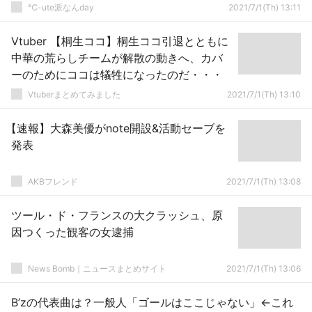
℃-ute派なんday
2021/7/1(Th) 13:11
Vtuber 【桐生ココ】桐生ココ引退とともに
中華の荒らしチームが解散の動きへ、カバ
ーのためにココは犠牲になったのだ・・・
Vtuberまとめてみました
2021/7/1(Th) 13:10
【速報】大森美優がnote開設&活動セーブを
発表
AKBフレンド
2021/7/1(Th) 13:08
ツール・ド・フランスの大クラッシュ、原
因つくった観客の女逮捕
News Bomb｜ニュースまとめサイト
2021/7/1(Th) 13:06
B’zの代表曲は？一般人「ゴールはここじゃない」←これ