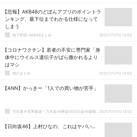
【悲報】AKB48のどぼんアプリのポイントラ
ンキング、最下位までわかる仕様になって
しまう
地下帝国-AKB48まとめ
2021/7/1(Th) 13:03
【コロナワクチン】若者の不安に専門家「身
体中にウイルス遺伝子がばら撒かれるより
はマシ
僕のまとめ
2021/7/1(Th) 13:03
【ANN】かっきー「1人での買い物が苦手」
乃木通☆世界最速！乃木坂46欅坂46日向坂46速報まとめ
2021/7/1(Th) 13:02
【日向坂46】上村ひなの、これはヤバい...