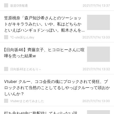
坂道G情報通
2021/7/1(Th) 13:37
笠原桃奈「森戸知沙希さんとのツーショッ
トがキキララみたい。いや、私はどちらか
といえばハンギョドンっぽい。船木さんを
通じて森戸さんには寂しがってもらってま
℃-ute派なんday
2021/7/1(Th) 13:33
す」
【日向坂46】齊藤京子、ヒコロヒーさんに喧
嘩を売った結果w
日向坂46まとめもり～
2021/7/1(Th) 13:32
Vtuber クルー、ココ会長の魂にブロックされて発狂、ブ
ロックされて当然のことしてるしやっぱクルーって頭おか
しいんか？
Vtuberまとめてみました
2021/7/1(Th) 13:30
打ち合わせ中に歌配信してもバレない説、