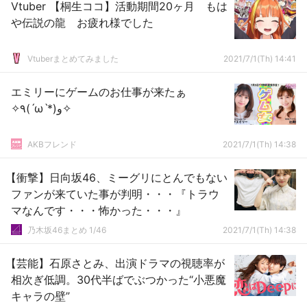
Vtuber 【桐生ココ】活動期間20ヶ月 もは
や伝説の龍 お疲れ様でした
Vtuberまとめてみました
2021/7/1(Th) 14:41
エミリーにゲームのお仕事が来たぁ
✧٩(ˊωˋ*)و✧
AKBフレンド
2021/7/1(Th) 14:38
【衝撃】日向坂46、ミーグリにとんでもない
ファンが来ていた事が判明・・・『トラウ
マなんです・・・怖かった・・・』
乃木坂46まとめ 1/46
2021/7/1(Th) 14:38
【芸能】石原さとみ、出演ドラマの視聴率が
相次ぎ低調。30代半ばでぶつかった“小悪魔
キャラの壁”