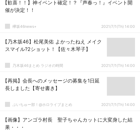
【歓喜！！】神イベント確定！？『声春っ！』イベント開
催が決定！！
欅坂46news+
2021/7/1(Th) 14:00
【乃木坂46】松尾美佑 よかったねえ メイク
スマイル?2ショット！【佐々木琴子】
乃木坂46まとめ ラジオの時間
2021/7/1(Th) 14:00
【再掲】会長へのメッセージの募集を1日延
長しました【寄せ書き】
ぶいちゅー部！@ホロライブまとめ
2021/7/1(Th) 14:00
【画像】アンゴラ村長 聖子ちゃんカットに大変身した結
果・・・