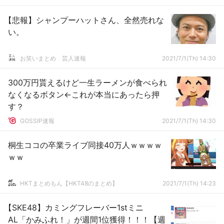
【悲報】シャンプーハットさん、全然売れな
い。
お笑いまとめ 芸人速報
2021/7/1(Th) 14:30
300万円貰えるけど一生ラーメンが食べられ
なくなるボタン←これが本当にあったら押
す？
GOSSIP速報
2021/7/1(Th) 14:30
桐生ココの卒業ライブ同接40万人ｗｗｗｗ
ｗｗ
HKTまとめもん【HKT48のまとめ】
2021/7/1(Th) 14:23
【SKE48】カミングフレーバー1stミニ
AL「かみふれ！」が週間1位獲得！！！【週