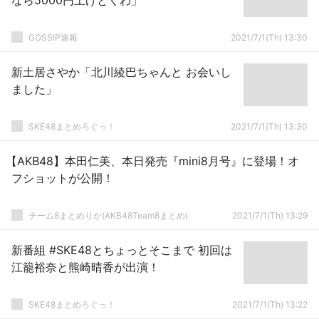
なら5000円上げとくわ」
GOSSIP速報
2021/7/1(Th) 13:30
新土居さやか「北川綾巴ちゃんと お会いし
ました」
SKE48まとめろぐっ！
2021/7/1(Th) 13:30
【AKB48】本田仁美、本日発売『mini8月号』に登場！オ
フショットが公開！
チーム8まとめりか(AKB48Team8まとめ)
2021/7/1(Th) 13:29
新番組 #SKE48とちょっとそこまで 初回は
江籠裕奈と熊崎晴香が出演！
SKE48まとめろぐっ！
2021/7/1(Th) 13:22