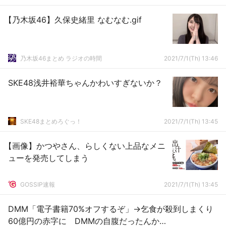
【乃木坂46】久保史緒里 なむなむ.gif
乃木坂46まとめ ラジオの時間
2021/7/1(Th) 13:46
SKE48浅井裕華ちゃんかわいすぎないか？
SKE48まとめろぐっ！
2021/7/1(Th) 13:45
【画像】かつやさん、らしくない上品なメニ
ューを発売してしまう
GOSSIP速報
2021/7/1(Th) 13:45
DMM「電子書籍70%オフするぞ」→乞食が殺到しまくり
60億円の赤字に DMMの自腹だったんか…