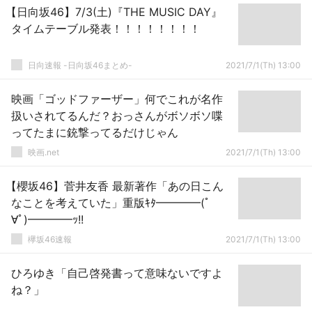
【日向坂46】7/3(土)『THE MUSIC DAY』
タイムテーブル発表！！！！！！！！
日向速報 -日向坂46まとめ-
2021/7/1(Th) 13:00
映画「ゴッドファーザー」何でこれが名作
扱いされてるんだ？おっさんがボソボソ喋
ってたまに銃撃ってるだけじゃん
映画.net
2021/7/1(Th) 13:00
【櫻坂46】菅井友香 最新著作「あの日こん
なことを考えていた」重版ｷﾀ━━━━(ﾟ
∀ﾟ)━━━━ｯ!!
欅坂46速報
2021/7/1(Th) 13:00
ひろゆき「自己啓発書って意味ないですよ
ね？」