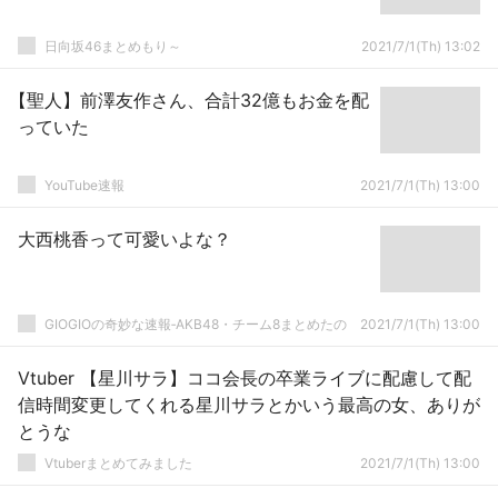
日向坂46まとめもり～
2021/7/1(Th) 13:02
【聖人】前澤友作さん、合計32億もお金を配
っていた
YouTube速報
2021/7/1(Th) 13:00
大西桃香って可愛いよな？
GIOGIOの奇妙な速報‐AKB48・チーム8まとめたの
2021/7/1(Th) 13:00
Vtuber 【星川サラ】ココ会長の卒業ライブに配慮して配
信時間変更してくれる星川サラとかいう最高の女、ありが
とうな
Vtuberまとめてみました
2021/7/1(Th) 13:00