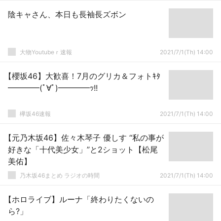
陰キャさん、本日も長袖長ズボン
大物Youtubeｒ速報
2021/7/1(Th) 14:00
【櫻坂46】大歓喜！7月のグリカ＆フォトｷﾀ
━━━━(ﾟ∀ﾟ)━━━━ｯ!!
欅坂46速報
2021/7/1(Th) 14:00
【元乃木坂46】佐々木琴子 優しす “私の事が
好きな「十代美少女」”と2ショット【松尾
美佑】
乃木坂46まとめ ラジオの時間
2021/7/1(Th) 14:00
【ホロライブ】ルーナ「終わりたくないの
ら?」