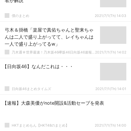
者が解説
僕のまとめ
2021/7/1(Th) 14:03
弓木＆掛橋「楽屋で真佑ちゃんと聖来ちゃ
んは二人で盛り上がってて、レイちゃんは
一人で盛り上がってるw」
乃木通☆世界最速！乃木坂46欅坂46日向坂46速報まとめ
2021/7/1(Th) 14:02
【日向坂46】なんだこれは・・・
日向坂46まとめタイムズ
2021/7/1(Th) 14:01
【速報】大森美優がnote開設&活動セーブを発表
HKTまとめもん【HKT48のまとめ】
2021/7/1(Th) 14:00