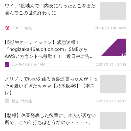
ワイ、1度噛んで口内炎になったとこをまた
噛んでこの世の終わりに……
GOSSIP速報
2021/7/1(Th) 14:20
【5期生オーディション】緊急速報！
『nogizaka46audition.com』SMEから
AWSアカウントへ移動！！！近日中に告知
解禁か！！！！！！！！！！！！【乃木坂
乃木坂46まとめ 1/46
2021/7/1(Th) 14:18
46】
ノリノリでiseeを踊る賀喜遥香ちゃんがくっ
そ可愛いすぎたｗｗｗ【乃木坂46】【本ス
レ】
坂道G情報通
2021/7/1(Th) 14:17
【悲報】休業発表した後輩に、本人が居ない
所で、この仕打ちはどうなのか・・・・。