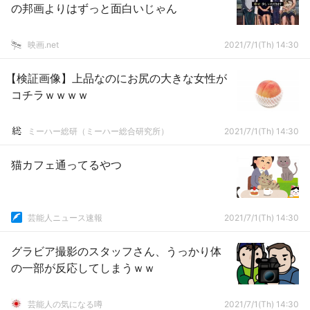
の邦画よりはずっと面白いじゃん
映画.net
2021/7/1(Th) 14:30
【検証画像】上品なのにお尻の大きな女性が
コチラｗｗｗｗ
ミーハー総研（ミーハー総合研究所）
2021/7/1(Th) 14:30
猫カフェ通ってるやつ
芸能人ニュース速報
2021/7/1(Th) 14:30
グラビア撮影のスタッフさん、うっかり体
の一部が反応してしまうｗｗ
芸能人の気になる噂
2021/7/1(Th) 14:30