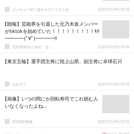
ぶいちゅー部！@ホロライブまとめ
2021/7/1(Th) 13:18
【朗報】芸能界を引退した元乃木坂メンバー
がtiktokを始めていた！！！！！！！！！ｷﾀ
━━━━(ﾟ∀ﾟ)━━━━!!
乃木坂46まとめの「ま」
2021/7/1(Th) 13:16
【東京五輪】選手団主将に陸上山県、副主将に卓球石川
はれぞう
2021/7/1(Th) 13:15
【画像】いつの間にか回転寿司でこれ頼む人
いなくなったよね…
GOSSIP速報
2021/7/1(Th) 13:15