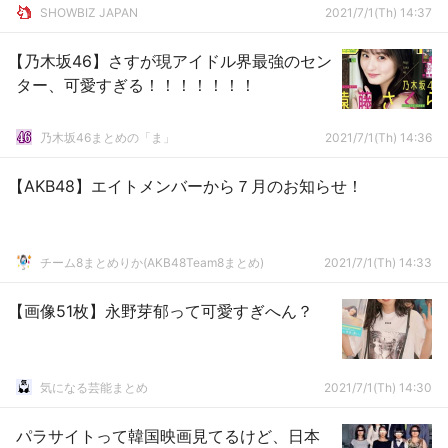
SHOWBIZ JAPAN
2021/7/1(Th) 14:37
【乃木坂46】さすが現アイドル界最強のセン
ター、可愛すぎる！！！！！！！
乃木坂46まとめの「ま」
2021/7/1(Th) 14:36
【AKB48】エイトメンバーから７月のお知らせ！
チーム8まとめりか(AKB48Team8まとめ)
2021/7/1(Th) 14:33
【画像51枚】永野芽郁って可愛すぎへん？
気になる芸能まとめ
2021/7/1(Th) 14:30
パラサイトって韓国映画見てるけど、日本