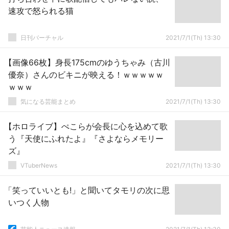
速攻で怒られる猫
日刊バーチャル
2021/7/1(Th) 13:30
【画像66枚】身長175cmのゆうちゃみ（古川
優奈）さんのビキニが映える！ｗｗｗｗｗ
ｗｗｗ
気になる芸能まとめ
2021/7/1(Th) 13:30
【ホロライブ】ぺこらが会長に心を込めて歌
う『天使にふれたよ』『さよならメモリー
ズ』
VTuberNews
2021/7/1(Th) 13:30
「笑っていいとも!」と聞いてタモリの次に思
いつく人物