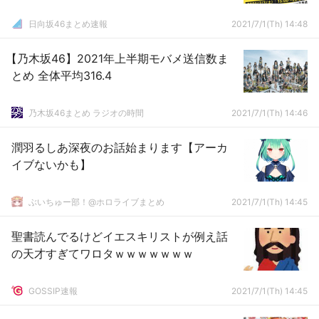
日向坂46まとめ速報
2021/7/1(Th) 14:48
【乃木坂46】2021年上半期モバメ送信数ま
とめ 全体平均316.4
乃木坂46まとめ ラジオの時間
2021/7/1(Th) 14:46
潤羽るしあ深夜のお話始まります【アーカ
イブないかも】
ぶいちゅー部！@ホロライブまとめ
2021/7/1(Th) 14:45
聖書読んでるけどイエスキリストが例え話
の天才すぎてワロタｗｗｗｗｗｗｗ
GOSSIP速報
2021/7/1(Th) 14:45