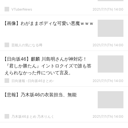
VTuberNews
2021/7/1(Th) 14:00
【画像】わがままボディな可愛い悪魔ｗｗｗ
芸能人の気になる噂
2021/7/1(Th) 14:00
【日向坂46】麒麟 川島明さんが神対応！
『君しか勝たん』イントロクイズで誰も答
えられなかった件について言及。
日向速報 -日向坂46まとめ-
2021/7/1(Th) 14:00
【悲報】乃木坂46の衣装担当、無能
乃木坂46まとめ 乃木りんく
2021/7/1(Th) 14:00