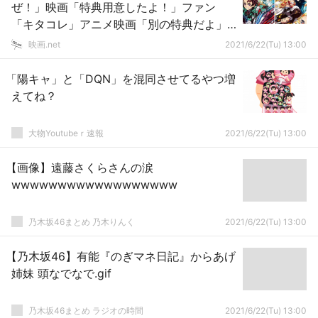
ぜ！」映画「特典用意したよ！」ファン
「キタコレ」アニメ映画「別の特典だよ」
←これ
映画.net
2021/6/22(Tu) 13:00
「陽キャ」と「DQN」を混同させてるやつ増
えてね？
大物Youtubeｒ速報
2021/6/22(Tu) 13:00
【画像】遠藤さくらさんの涙
wwwwwwwwwwwwwwwwww
乃木坂46まとめ 乃木りんく
2021/6/22(Tu) 13:00
【乃木坂46】有能『のぎマネ日記』からあげ
姉妹 頭なでなで.gif
乃木坂46まとめ ラジオの時間
2021/6/22(Tu) 13:00