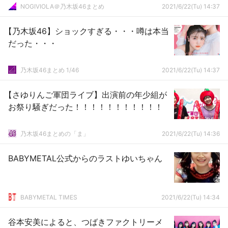
ップ10
NOGIVIOLA＠乃木坂46まとめ
2021/6/22(Tu) 14:37
【乃木坂46】ショックすぎる・・・噂は本当
だった・・・
乃木坂46まとめ 1/46
2021/6/22(Tu) 14:37
【さゆりんご軍団ライブ】出演前の年少組が
お祭り騒ぎだった！！！！！！！！！！！
乃木坂46まとめの「ま」
2021/6/22(Tu) 14:36
BABYMETAL公式からのラストゆいちゃん
BABYMETAL TIMES
2021/6/22(Tu) 14:34
谷本安美によると、つばきファクトリーメ