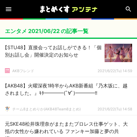
エンタメ 2021/06/22 の記事一覧
【STU48】直接会ってお話しができる！「個
別お話し会」開催決定のお知らせ
AKBフレンド
2021/6/22(Tu) 14:59
【AKB48】火曜深夜1時半からAKB新番組『乃木坂に、越
されました。』ｷﾀ━━━━(ﾟ∀ﾟ)━━━━!!
チーム8まとめりか(AKB48Team8まとめ)
2021/6/22(Tu) 14:58
元SKE48松井珠理奈がまたまたプロレス仕事ゲット、大
抵の女性から嫌われている ファンキー加藤と夢の共