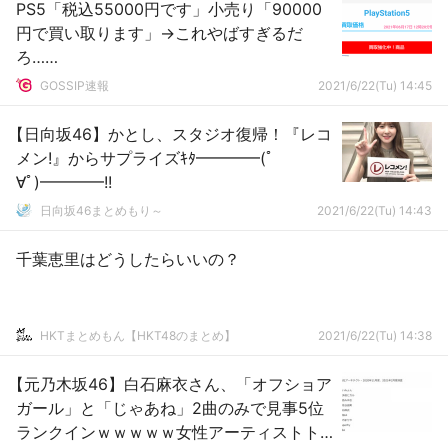
PS5「税込55000円です」小売り「90000
円で買い取ります」→これやばすぎるだ
ろ……
GOSSIP速報
2021/6/22(Tu) 14:45
【日向坂46】かとし、スタジオ復帰！『レコ
メン!』からサプライズｷﾀ━━━━(ﾟ
∀ﾟ)━━━━!!
日向坂46まとめもり～
2021/6/22(Tu) 14:43
千葉恵里はどうしたらいいの？
HKTまとめもん【HKT48のまとめ】
2021/6/22(Tu) 14:38
【元乃木坂46】白石麻衣さん、「オフショア
ガール」と「じゃあね」2曲のみで見事5位
ランクインｗｗｗｗｗ女性アーティストト