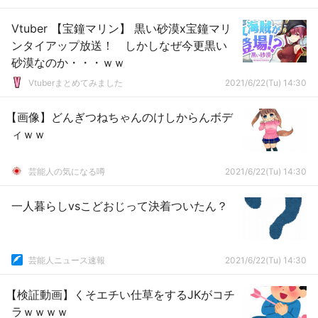
Vtuber 【宝鐘マリン】 黒い砂漠x宝鐘マリ
ンタイアップ放送！ しかしなぜ今更黒い
砂漠なのか・・・ｗｗ
Vtuberまとめてみました
2021/6/22(Tu) 14:30
【画像】どんぎつねちゃんのけしからんボデ
ィｗｗ
芸能人の気になる噂
2021/6/22(Tu) 14:30
一人暮らしvsこどおじって決着ついたん？
芸能人ニュース速報
2021/6/22(Tu) 14:30
【検証動画】くそエチい仕草をするJKがコチ
ラｗｗｗｗ