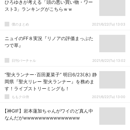
ひろゆきが考える「頭の悪い買い物・ワー
スト3」ランキングがこちらｗｗ
僕のまとめ
2021/6/22(Tu) 13:03
ニュイのFF８実況『リノアの評価まっぷた
つで草』
日刊バーチャル
2021/6/22(Tu) 13:02
“聖火ランナー･百田夏菜子” 明日6/23(水) 静
岡県『聖火リレー 聖火ランナー』を務めま
す！ライブストリーミングも！
ももクロ侍
2021/6/22(Tu) 13:00
【神GIF】岩本蓮加ちゃんがワイのど真ん中
なんだがwwwwwwwwwwwwwww