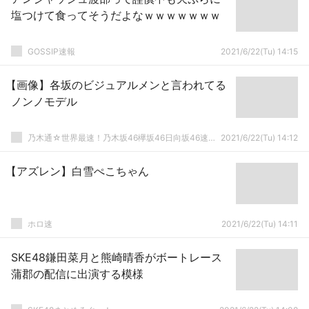
塩つけて食ってそうだよなｗｗｗｗｗｗｗ
GOSSIP速報
2021/6/22(Tu) 14:15
【画像】各坂のビジュアルメンと言われてる
ノンノモデル
乃木通☆世界最速！乃木坂46欅坂46日向坂46速報まとめ
2021/6/22(Tu) 14:12
【アズレン】白雪ぺこちゃん
ホロ速
2021/6/22(Tu) 14:11
SKE48鎌田菜月と熊崎晴香がボートレース
蒲郡の配信に出演する模様