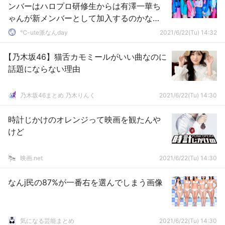
ンバーはハロプロ研修生からは有澤一華ち
ゃんが新メンバーとして加入するのかな
ぁ？と予想している模様
℃-ute派なんday
2021/6/22(Tu) 14:32
【乃木坂46】猫舌カモミールがいい曲なのに
話題にならない理由
乃木坂46まとめ 乃木りんく
2021/6/22(Tu) 14:30
時計じかけのオレンジって映画を観たんや
けど
映画.net
2021/6/22(Tu) 14:30
なんj民の87%が一番右を選んでしまう画像
気になる芸能まとめ
2021/6/22(Tu) 14:30