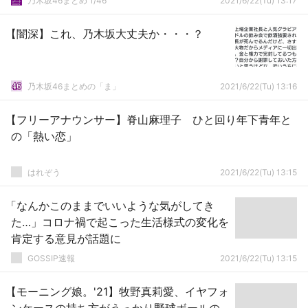
乃木坂46まとめ 1/46
2021/6/22(Tu) 13:17
ト1日目】
【闇深】これ、乃木坂大丈夫か・・・？
乃木坂46まとめの「ま」
2021/6/22(Tu) 13:16
【フリーアナウンサー】脊山麻理子 ひと回り年下青年と
の「熱い恋」
はれぞう
2021/6/22(Tu) 13:15
「なんかこのままでいいような気がしてき
た…」コロナ禍で起こった生活様式の変化を
肯定する意見が話題に
GOSSIP速報
2021/6/22(Tu) 13:15
【モーニング娘。'21】牧野真莉愛、イヤフォ