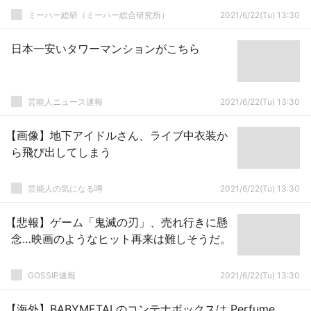
ミーハー総研（ミーハー総合研究所）
2021/6/22(Tu) 13:30
日本一安いタワーマンションがこちら
芸能人ニュース速報
2021/6/22(Tu) 13:30
【画像】地下アイドルさん、ライブ中衣装か
ら飛び出してしまう
芸能人の気になる噂
2021/6/22(Tu) 13:30
【悲報】ゲーム「鬼滅の刃」、売れ行きに懸
念…映画のようなヒット再来は難しそうだ。
GOSSIP速報
2021/6/22(Tu) 13:30
【海外】BABYMETALのコンテナボックスは Perfume