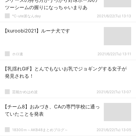
ンケースの持ち方がうっかり野球ボールの
ツーシームの握りになっちゃいまりあ
℃-ute派なんday
2021/6/22(Tu) 13:13
【kuroobi2021】ルーナ犬です
ホロ速
2021/6/22(Tu) 13:11
【乳揺れGIF】とんでもないお乳でジョギングする女子が
発見される！
芸能かめはめ波
2021/6/22(Tu) 13:07
【チーム8】おみづき、CAの専門学校に通っ
ていたことを発表
18300ｍ～AKB48まとめブログ～
2021/6/22(Tu) 13:05