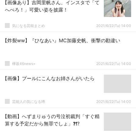
【画像あり】吉岡里帆さん、インスタで「て
へぺろ！」可愛い姿を披露！
気になる芸能まとめ
2021/6/22(Tu) 14:00
【炸裂ww】『ひなあい』MC加藤史帆、衝撃の勘違い
欅坂46news+
2021/6/22(Tu) 14:00
【画像】プールにこんなお姉さんがいたら
芸能人の気になる噂
2021/6/22(Tu) 14:00
【動画】へずまりゅうの号泣初裁判「すぐ精
算する予定だから無罪でしょ」❓❗?