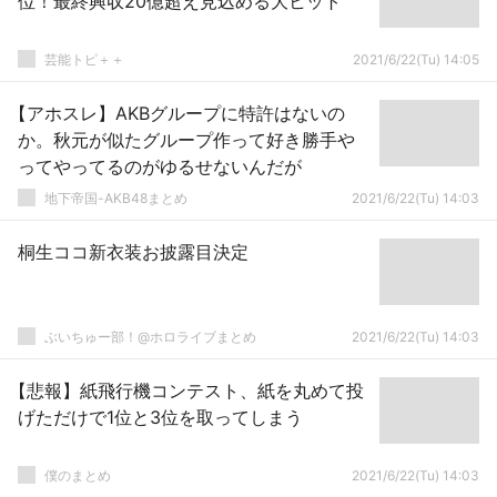
位！最終興収20億超え見込める大ヒット
芸能トピ＋＋
2021/6/22(Tu) 14:05
【アホスレ】AKBグループに特許はないの
か。秋元が似たグループ作って好き勝手や
ってやってるのがゆるせないんだが
地下帝国-AKB48まとめ
2021/6/22(Tu) 14:03
桐生ココ新衣装お披露目決定
ぶいちゅー部！@ホロライブまとめ
2021/6/22(Tu) 14:03
【悲報】紙飛行機コンテスト、紙を丸めて投
げただけで1位と3位を取ってしまう
僕のまとめ
2021/6/22(Tu) 14:03