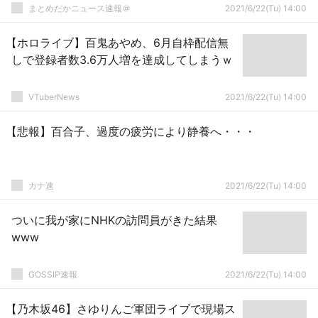
まとめだかニュース速報＠
2021/6/22(Tu) 14:00
【ホロライブ】百鬼あやめ、6月自枠配信無
しで登録者数3.6万人増を達成してしまうｗ
VTuberNews
2021/6/22(Tu) 14:00
【悲報】百合子、過度の疲労により静養へ・・・
カナ速
2021/6/22(Tu) 14:00
ついに我が家にNHKの訪問員がきた結果
www
GOSSIP速報
2021/6/22(Tu) 14:00
【乃木坂46】さゆりんご軍団ライブで現場ス