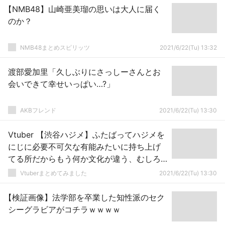
【NMB48】山崎亜美瑠の思いは大人に届く
のか？
NMB48まとめスピリッツ
2021/6/22(Tu) 13:32
渡部愛加里「久しぶりにさっしーさんとお
会いできて幸せいっぱい…?」
AKBフレンド
2021/6/22(Tu) 13:30
Vtuber 【渋谷ハジメ】ふたばってハジメを
にじに必要不可欠な有能みたいに持ち上げ
てる所だからもう何か文化が違う、むしろ
にじに不要な存在だと思うんだが
Vtuberまとめてみました
2021/6/22(Tu) 13:30
【検証画像】法学部を卒業した知性派のセク
シーグラビアがコチラｗｗｗｗ