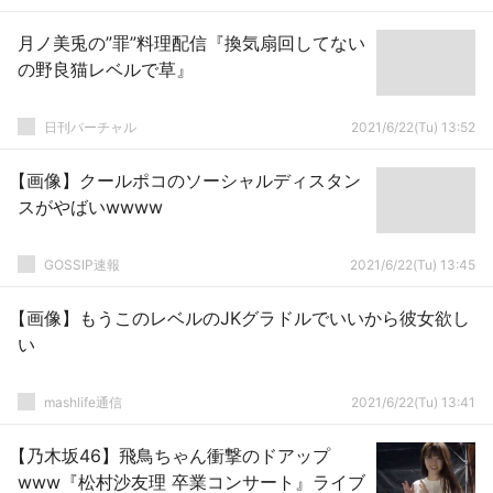
月ノ美兎の”罪”料理配信『換気扇回してない
の野良猫レベルで草』
日刊バーチャル
2021/6/22(Tu) 13:52
【画像】クールポコのソーシャルディスタン
スがやばいwwww
GOSSIP速報
2021/6/22(Tu) 13:45
【画像】もうこのレベルのJKグラドルでいいから彼女欲し
い
mashlife通信
2021/6/22(Tu) 13:41
【乃木坂46】飛鳥ちゃん衝撃のドアップ
www『松村沙友理 卒業コンサート』ライブ