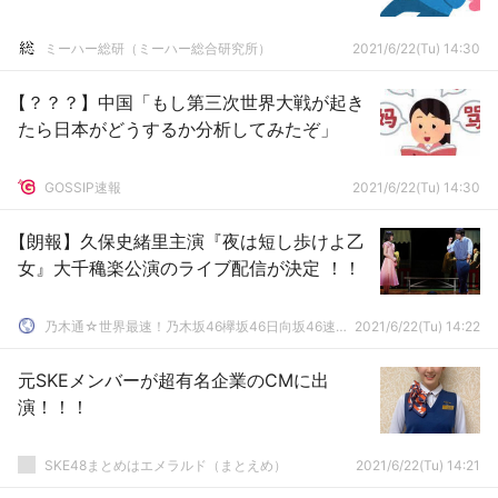
ミーハー総研（ミーハー総合研究所）
2021/6/22(Tu) 14:30
【？？？】中国「もし第三次世界大戦が起き
たら日本がどうするか分析してみたぞ」
GOSSIP速報
2021/6/22(Tu) 14:30
【朗報】久保史緒里主演『夜は短し歩けよ乙
女』大千穐楽公演のライブ配信が決定 ！！
乃木通☆世界最速！乃木坂46欅坂46日向坂46速報まとめ
2021/6/22(Tu) 14:22
元SKEメンバーが超有名企業のCMに出
演！！！
SKE48まとめはエメラルド（まとえめ）
2021/6/22(Tu) 14:21