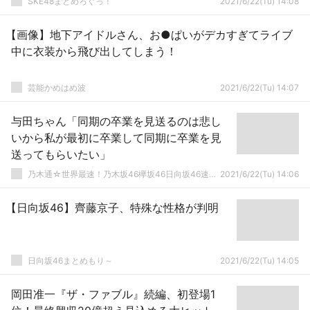
SKE48まとめろぐっ！
2021/6/22(Tu) 14:08
【画像】地下アイドルさん、お●ぱいがデカすぎてライブ
中に衣装から飛び出してしまう！
芸能かめはめ波
2021/6/22(Tu) 14:07
与田ちゃん「同期の卒業を見送るのは悲し
いから私が最初に卒業して同期に卒業を見
送ってもらいたい」
乃木通☆世界最速！乃木坂46欅坂46日向坂46速報まとめ
2021/6/22(Tu) 14:06
【日向坂46】齊藤京子、特殊な性格が判明
日向坂46まとめもり～
2021/6/22(Tu) 14:05
岡田准一『ザ・ファブル』続編、初登場1