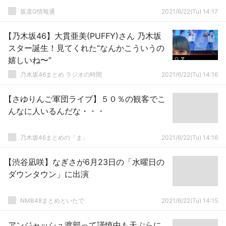
坂道G情報通
2021/6/22(Tu) 14:17
【乃木坂46】大貫亜美(PUFFY)さん 乃木坂
スター誕生！見てくれた“なんかこういうの
嬉しいね〜”
乃木坂46まとめ ラジオの時間
2021/6/22(Tu) 14:16
【さゆりんご軍団ライブ】５０％の観客でこ
んなに人いるんだな・・・
乃木坂46まとめの「ま」
2021/6/22(Tu) 14:16
【渋谷凪咲】なぎさが6月23日の「水曜日の
ダウンタウン」に出演
NMB48まとめといたで
2021/6/22(Tu) 14:15
アンジャッシュ渡部って謹慎中も天ぷらに