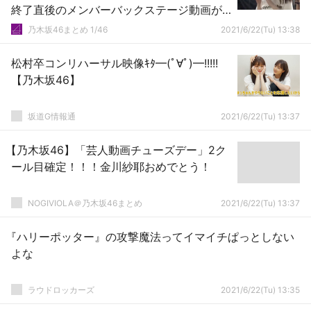
終了直後のメンバーバックステージ動画が
公開に！！！！！！
乃木坂46まとめ 1/46
2021/6/22(Tu) 13:38
松村卒コンリハーサル映像ｷﾀ━(ﾟ∀ﾟ)━!!!!!
【乃木坂46】
坂道G情報通
2021/6/22(Tu) 13:37
【乃木坂46】「芸人動画チューズデー」2ク
ール目確定！！！金川紗耶おめでとう！
NOGIVIOLA＠乃木坂46まとめ
2021/6/22(Tu) 13:37
『ハリーポッター』の攻撃魔法ってイマイチぱっとしない
よな
ラウドロッカーズ
2021/6/22(Tu) 13:35