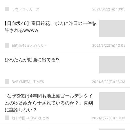
ラウドロッカーズ
2021/6/22(Tu) 13:05
【日向坂46】富田鈴花、ポカに昨日の一件を
許されるwwww
日向坂46まとめもり～
2021/6/22(Tu) 13:05
ひめたんが動画に出てる⁉︎
BABYMETAL TIMES
2021/6/22(Tu) 13:03
「なぜSKEは4年間も地上波ゴールデンタイ
ムの歌番組から干されているのか？」真剣
に議論しない？
地下帝国-AKB48まとめ
2021/6/22(Tu) 13:03