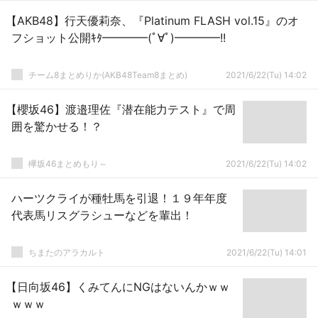
【AKB48】行天優莉奈、『Platinum FLASH vol.15』のオ
フショット公開ｷﾀ━━━━(ﾟ∀ﾟ)━━━━!!
チーム8まとめりか(AKB48Team8まとめ)
2021/6/22(Tu) 14:02
【櫻坂46】渡邉理佐『潜在能力テスト』で周
囲を驚かせる！？
欅坂46まとめもり～
2021/6/22(Tu) 14:02
ハーツクライが種牡馬を引退！１９年年度
代表馬リスグラシューなどを輩出！
ちまたのアラカルト
2021/6/22(Tu) 14:01
【日向坂46】くみてんにNGはないんかｗｗ
ｗｗｗ