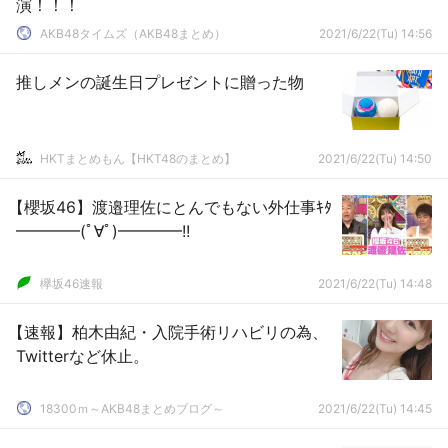
演！！！
AKB48タイムズ（AKB48まとめ）
2021/6/22(Tu) 14:56
推しメンの誕生日プレゼントに贈った物
HKTまとめもん【HKT48のまとめ】
2021/6/22(Tu) 14:50
【櫻坂46】渡邉理佐にとんでもない外仕事ｷﾀ
━━━━(ﾟ∀ﾟ)━━━━!!
欅坂46速報
2021/6/22(Tu) 14:48
【速報】柏木由紀・入院手術リハビリの為、
Twitterなど休止。
18300ｍ～AKB48まとめブログ～
2021/6/22(Tu) 14:45