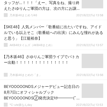
タッフが…！！！「えー、写真をね、撮り終
えたさゆりんご軍団の方は、次の方にお譲
りください…』
乃木坂46まとめ 1/46
2021/6/22(Tu) 13:58
【SKE48】人気メンバー「歌番組に出たいですね、アイド
ルでいる以上そこ（歌番組への出演）にみんな憧れがある
と思う」【江籠裕奈】
AKB48タイムズ（AKB48まとめ）
2021/6/22(Tu) 13:57
【乃木坂46】さゆりんご軍団ライブでパトカ
ー出動！！！！！！！！！！！！！！
乃木坂46まとめの「ま」
2021/6/22(Tu) 13:56
BEYOOOOONDSメジャーデビュー記念日の
8月7日にオフィシャルブック
BEYOOOOONDS②発売決定ｷﾀ━━━━(ﾟ
∀ﾟ)━━━━!!
℃-ute派なんday
2021/6/22(Tu) 13:53