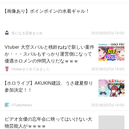
【画像あり】ボインボインの水着ギャル！
気になる芸能まとめ
2021/6/22(Tu) 13:00
Vtuber 大空スバルと桃鈴ねねで新しい案件
か・・・スバルもすっかり運営側になって
優遇ホロメンの仲間入りだなｗｗｗ
Vtuberまとめてみました
2021/6/22(Tu) 13:00
【ホロライブ】AKUKIN建設、うさ建夏祭り
参加決定！！
VTuberNews
2021/6/22(Tu) 13:00
ビデオ女優の忘年会に映ってはいけない大
物芸能人がｗｗｗｗ