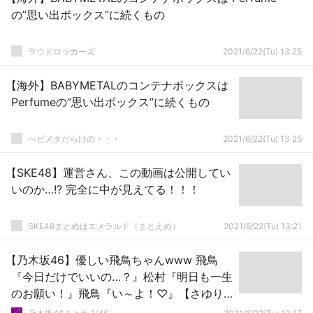
の”思い出ボックス”に続くもの
ラウドロッカーズ
2021/6/22(Tu) 13:25
【海外】BABYMETALのコンテナボックスは
Perfumeの”思い出ボックス”に続くもの
べビメタだらけの・・・
2021/6/22(Tu) 13:25
【SKE48】運営さん、この動画は公開してい
いのか…!? 完全に中が見えてる！！！
SKE48まとめはエメラルド（まとえめ）
2021/6/22(Tu) 13:21
【乃木坂46】優しい飛鳥ちゃんwww 飛鳥
『今日だけでいいの…？』松村『明日も一生
のお願い！』飛鳥『い～よ！♡』【さゆり
んご軍団ライブ／松村沙友理 卒業コンサー