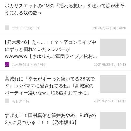
ポカリスエットのCMの『揺れる想い』を聴いて涙が出そ
うになる奴の数→
ラウドロッカーズ
2021/6/22(Tu) 14:20
【乃木坂46】えっ…！！？？卒コンライブ中
にずっと倒れていたメンバーが
wwwwww【さゆりんご軍団ライブ／松村沙
友理 卒業コンサート】
乃木坂46まとめ 1/46
2021/6/22(Tu) 14:18
高城れに『幸せがずーっと続いてる28歳で
す』｢パパママに愛されてるね」｢高城家の
パーティー凄いなw」｢28歳もお幸せに」
ももクロ侍
2021/6/22(Tu) 14:17
すげぇ！！田村真佑と筒井あやめ、Puffyの
2人に見つかる！！！【乃木坂46】