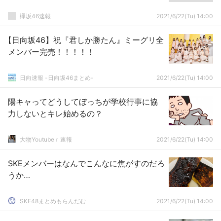
欅坂46速報
2021/6/22(Tu) 14:00
【日向坂46】祝『君しか勝たん』ミーグリ全
メンバー完売！！！！！
日向速報 -日向坂46まとめ-
2021/6/22(Tu) 14:00
陽キャってどうしてぼっちが学校行事に協
力しないとキレ始めるの？
大物Youtubeｒ速報
2021/6/22(Tu) 14:00
SKEメンバーはなんでこんなに焦がすのだろ
うか…
SKE48まとめもらんだむ
2021/6/22(Tu) 14:00