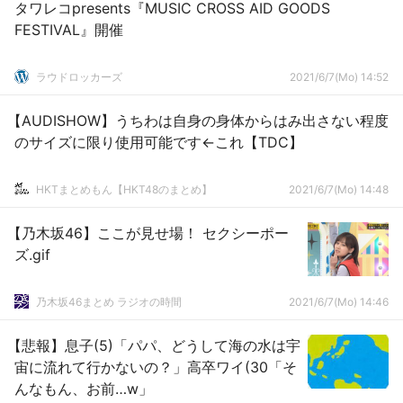
タワレコpresents『MUSIC CROSS AID GOODS
FESTIVAL』開催
ラウドロッカーズ
2021/6/7(Mo) 14:52
【AUDISHOW】うちわは自身の身体からはみ出さない程度
のサイズに限り使用可能です←これ【TDC】
HKTまとめもん【HKT48のまとめ】
2021/6/7(Mo) 14:48
【乃木坂46】ここが見せ場！ セクシーポー
ズ.gif
乃木坂46まとめ ラジオの時間
2021/6/7(Mo) 14:46
【悲報】息子(5)「パパ、どうして海の水は宇
宙に流れて行かないの？」高卒ワイ(30「そ
んなもん、お前…w」