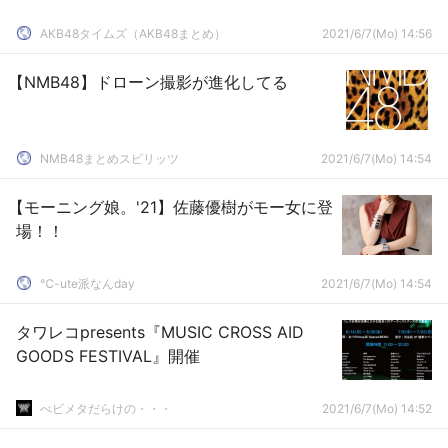
AKB48タイムズ（AKB48まとめ）
2021/6/7(Mo) 14:56
【NMB48】ドローン撮影が進化してる
NMB48まとめスピリッツ
2021/6/7(Mo) 14:54
【モーニング娘。'21】佐藤優樹がモー女に登
場！！
℃-ute派なんday
2021/6/7(Mo) 14:54
タワレコpresents『MUSIC CROSS AID
GOODS FESTIVAL』開催
べビメタだらけの・・・
2021/6/7(Mo) 14:52