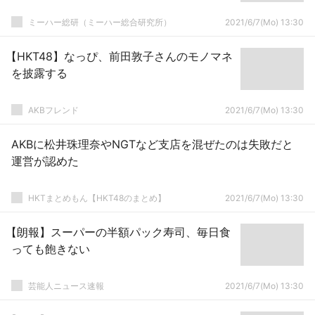
ミーハー総研（ミーハー総合研究所）
2021/6/7(Mo) 13:30
【HKT48】なっぴ、前田敦子さんのモノマネ
を披露する
AKBフレンド
2021/6/7(Mo) 13:30
AKBに松井珠理奈やNGTなど支店を混ぜたのは失敗だと
運営が認めた
HKTまとめもん【HKT48のまとめ】
2021/6/7(Mo) 13:30
【朗報】スーパーの半額パック寿司、毎日食
っても飽きない
芸能人ニュース速報
2021/6/7(Mo) 13:30