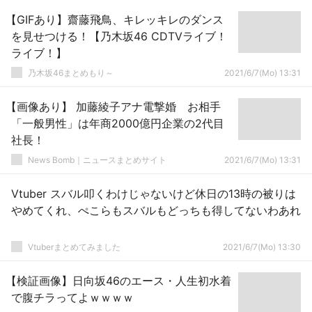
【GIFあり】齋藤飛鳥、キレッキレのダンス
を見せつける！【乃木坂46 CDTVライブ！
ライブ！】
乃木坂46まとめもり～
2021/6/7(Mo) 13:31
【画像あり】 加藤綾子アナ電撃婚 お相手
「一般男性」は年商2000億円企業の2代目
社長！
News Bomb｜ニュースまとめサイト
2021/6/7(Mo) 13:31
Vtuber スバル叩くわけじゃないけど休日の13時の被りは
やめてくれ、ぺこらもスバルもどっちも得してないわあれ
Vtuberまとめてみました
2021/6/7(Mo) 13:30
【検証画像】日向坂46のエース・人生初水着
で腹チラってよｗｗｗｗ