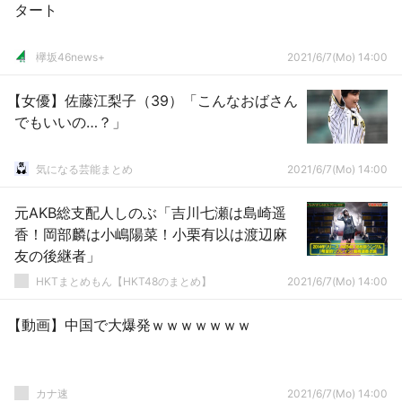
タート
欅坂46news+
2021/6/7(Mo) 14:00
【女優】佐藤江梨子（39）「こんなおばさん
でもいいの…？」
気になる芸能まとめ
2021/6/7(Mo) 14:00
元AKB総支配人しのぶ「吉川七瀬は島崎遥
香！岡部麟は小嶋陽菜！小栗有以は渡辺麻
友の後継者」
HKTまとめもん【HKT48のまとめ】
2021/6/7(Mo) 14:00
【動画】中国で大爆発ｗｗｗｗｗｗｗ
カナ速
2021/6/7(Mo) 14:00