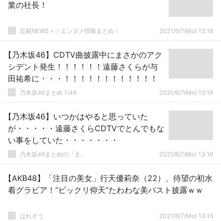
業の社長！
芸能NEWS＋｜エンタメ情報まとめ！
2021/6/7(Mo) 13:18
【乃木坂46】CDTV曲披露中にまさかのアク
シデント発生！！！！！！遠藤さくらが与
田祐希に・・・！！！！！！！！！！！！
乃木坂46まとめ 1/46
2021/6/7(Mo) 13:18
【乃木坂46】いつかはやると思っていた
が・・・・・遠藤さくらCDTVでとんでもな
い事をしていた・・・・・・・
乃木坂46まとめの「ま」
2021/6/7(Mo) 13:16
【AKB48】「注目の美女」行天優莉奈（22）、待望の初水
着グラビア！“ビックリ仰天”たわわな美バスト披露ｗｗ
はれぞう
2021/6/7(Mo) 13:15