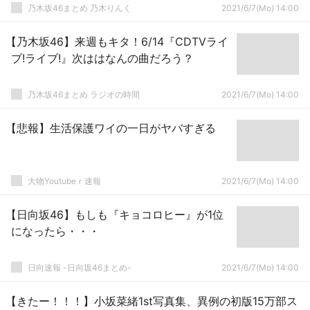
乃木坂46まとめ 乃木りんく
2021/6/7(Mo) 14:00
【乃木坂46】来週もキタ！6/14『CDTVライ
ブ!ライブ!』次ははなんの曲だろう？
乃木坂46まとめ ラジオの時間
2021/6/7(Mo) 14:00
【悲報】生活保護ワイの一日がヤバすぎる
大物Youtubeｒ速報
2021/6/7(Mo) 14:00
【日向坂46】もしも『キョコロヒー』が1位
になったら・・・
日向速報 -日向坂46まとめ-
2021/6/7(Mo) 14:00
【きたー！！！】小坂菜緒1st写真集、異例の初版15万部ス