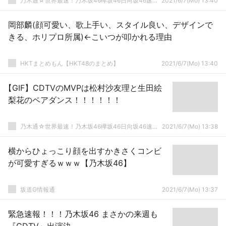
乃木通☆世界最速！乃木坂46欅坂46日向坂46速報まとめ
2021/6/7(Mo) 13:40
岡部麟(顔可愛い、歌上手い、スタイル良い、デザインで
きる、ホリプロ所属)←こいつが叩かれる理由
HKTまとめもん【HKT48のまとめ】
2021/6/7(Mo) 13:40
【GIF】CDTVのMVPは松村沙友理と生田絵
梨花のペアダンス！！！！！！
乃木通☆世界最速！乃木坂46欅坂46日向坂46速報まとめ
2021/6/7(Mo) 13:38
横からひょっこり顔を出すかきさくコンビ
が可愛すぎるｗｗｗ【乃木坂46】
坂道G情報通
2021/6/7(Mo) 13:37
緊急速報！！！乃木坂46 まさかの来週も