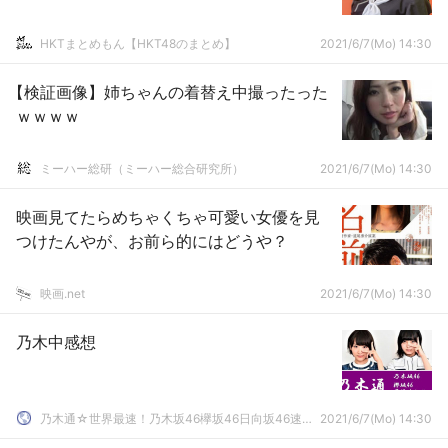
HKTまとめもん【HKT48のまとめ】
2021/6/7(Mo) 14:30
【検証画像】姉ちゃんの着替え中撮ったった
ｗｗｗｗ
ミーハー総研（ミーハー総合研究所）
2021/6/7(Mo) 14:30
映画見てたらめちゃくちゃ可愛い女優を見
つけたんやが、お前ら的にはどうや？
映画.net
2021/6/7(Mo) 14:30
乃木中感想
乃木通☆世界最速！乃木坂46欅坂46日向坂46速報まとめ
2021/6/7(Mo) 14:30