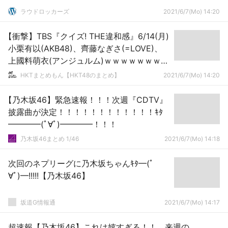
ラウドロッカーズ
2021/6/7(Mo) 14:20
【衝撃】TBS『クイズ! THE違和感』6/14(月)
小栗有以(AKB48)、齊藤なぎさ(=LOVE)、
上國料萌衣(アンジュルム)ｗｗｗｗｗｗｗｗ
ｗｗｗ
HKTまとめもん【HKT48のまとめ】
2021/6/7(Mo) 14:20
【乃木坂46】緊急速報！！！次週『CDTV』
披露曲が決定！！！！！！！！！！！！ｷﾀ
━━━━(ﾟ∀ﾟ)━━━━！！！
乃木坂46まとめ 1/46
2021/6/7(Mo) 14:18
次回のネプリーグに乃木坂ちゃんｷﾀ━(ﾟ
∀ﾟ)━!!!!!【乃木坂46】
坂道G情報通
2021/6/7(Mo) 14:17
超速報【乃木坂46】これは嬉すぎる！！ 来週の