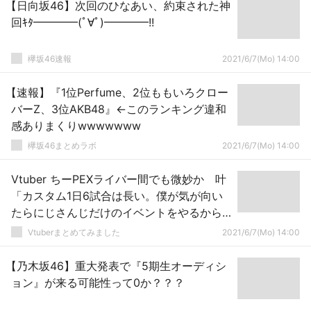
【日向坂46】次回のひなあい、約束された神
回ｷﾀ━━━━(ﾟ∀ﾟ)━━━━!!
欅坂46速報
2021/6/7(Mo) 14:00
【速報】『1位Perfume、2位ももいろクロー
バーZ、3位AKB48』←このランキング違和
感ありまくりwwwwwww
欅坂46まとめラボ
2021/6/7(Mo) 14:00
Vtuber ちーPEXライバー間でも微妙か 叶
「カスタム1日6試合は長い。僕が気が向い
たらにじさんじだけのイベントをやるから
どうかここはお治めください」
Vtuberまとめてみました
2021/6/7(Mo) 14:00
【乃木坂46】重大発表で『5期生オーディシ
ョン』が来る可能性って0か？？？