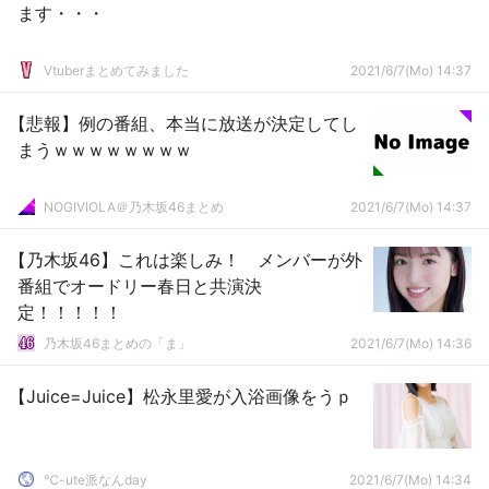
ます・・・
Vtuberまとめてみました
2021/6/7(Mo) 14:37
【悲報】例の番組、本当に放送が決定してし
まうｗｗｗｗｗｗｗｗ
NOGIVIOLA＠乃木坂46まとめ
2021/6/7(Mo) 14:37
【乃木坂46】これは楽しみ！ メンバーが外
番組でオードリー春日と共演決
定！！！！！
乃木坂46まとめの「ま」
2021/6/7(Mo) 14:36
【Juice=Juice】松永里愛が入浴画像をうｐ
℃-ute派なんday
2021/6/7(Mo) 14:34