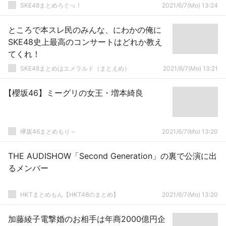
SKE48まとめろぐっ！
2021/6/7(Mo) 13:24
ところで本スレ民のみんな、にわかの俺に
SKE48史上最高のコンサートはどれか教え
てくれ！
SKE48まとめはエメラルド（まとえめ）
2021/6/7(Mo) 13:21
【櫻坂46】ミーグリの女王・増本綺良
欅坂46まとめもり～
2021/6/7(Mo) 13:20
THE AUDISHOW「Second Generation」の裏で公演に出
るメンバー
HKTまとめもん【HKT48のまとめ】
2021/6/7(Mo) 13:20
加藤綾子電撃婚のお相手は年商2000億円企