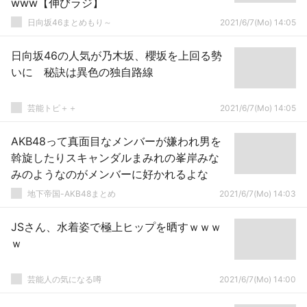
www【伸びラジ】
日向坂46まとめもり～
2021/6/7(Mo) 14:05
日向坂46の人気が乃木坂、櫻坂を上回る勢
いに 秘訣は異色の独自路線
芸能トピ＋＋
2021/6/7(Mo) 14:05
AKB48って真面目なメンバーが嫌われ男を
斡旋したりスキャンダルまみれの峯岸みな
みのようなのがメンバーに好かれるよな
地下帝国-AKB48まとめ
2021/6/7(Mo) 14:03
JSさん、水着姿で極上ヒップを晒すｗｗｗ
ｗ
芸能人の気になる噂
2021/6/7(Mo) 14:00