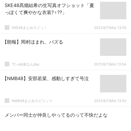
SKE48髙畑結希の生写真オフショット「夏
っぽくて爽やかな衣装?‍♀️??」
SKE48まとめろぐっ！
2021/6/7(Mo) 13:55
【朗報】岡村ほまれ、バズる
℃-ute派なんday
2021/6/7(Mo) 13:54
【NMB48】安部若菜、感動しすぎて号泣
NMB48まとめスピリッツ
2021/6/7(Mo) 13:52
メンバー同士が仲良しやってるのって不快だよな