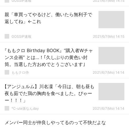
GOSSIP速報
2021/6/7(Mo) 14:15
親「車買ってやるけど、働いたら無利子で
返してね」←これ
GOSSIP速報
2021/6/7(Mo) 14:15
『ももクロ Birthday BOOK』“購入者Wチャ
ンス企画” とは…！｢久しぶりの黄色い封
筒。当選した方おめでとうございます｣
ももクロ侍
2021/6/7(Mo) 14:14
【アンジュルム】川名凜「今日は、朝も昼も
夜も茹でた鶏の胸肉を食べました。ぴゃー
ー！！！」
℃-ute派なんday
2021/6/7(Mo) 14:14
メンバー同士が仲良しやってるのって不快だよな