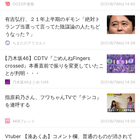
GOSSIP速報
2021/6/7(Mo) 14:45
有吉弘行、２１年上半期のギモン「絶対ト
ランプ当選って言ってた陰謀論の人たちど
うなった？」
ちまたのアラカルト
2021/6/7(Mo) 14:39
【乃木坂46】CDTV『ごめんねFingers
crossed』本番直前で振りを変更していたこ
とが判明・・・
乃木坂46まとめ 1/46
2021/6/7(Mo) 14:39
指原莉乃さん、フワちゃんTVで『チンコ』
を連呼する
AKBフレンド
2021/6/7(Mo) 14:39
Vtuber 【湊あくあ】コメント欄、普通のものが消されて