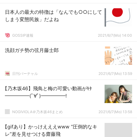
日本人の最大の特徴は「なんでも○○にして
しまう変態民族」だよね
GOSSIP速報
2021/6/7(Mo) 14:00
洗顔ガチ勢の弦月藤士郎
日刊バーチャル
2021/6/7(Mo) 13:59
【乃木坂46】飛鳥と梅の可愛い動画がｷﾀ
━━━━━(ﾟ∀ﾟ)━━━━━!
NOGIVIOLA＠乃木坂46まとめ
2021/6/7(Mo) 13:58
【gifあり】かっけえええwww “圧倒的なキ
レ”差を見せつける齋藤飛