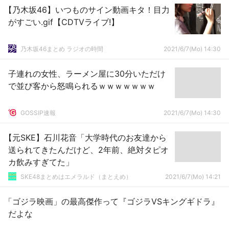
【乃木坂46】いつものサイン動画キタ！目力
がすごい.gif【CDTVライブ!】
乃木坂46まとめ ラジオの時間
2021/6/7(Mo) 14:30
子連れの女性、ラーメン屋に30分いただけ
で並び客から怒鳴られるｗｗｗｗｗｗｗ
GOSSIP速報
2021/6/7(Mo) 14:30
【元SKE】石川花音「大学時代のお友達から
送られてきたんだけど、2年前、絶対タピオ
カ飲みすぎてた」
SKE48まとめはエメラルド（まとえめ）
2021/6/7(Mo) 14:21
「ゴジラ映画」の最高傑作って『ゴジラVSキングギドラ』
だよな