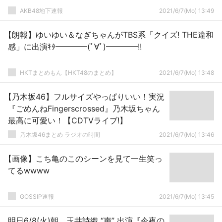
AKB48地下速報
2021/6/7(Mo) 13:49
【朗報】ゆいゆい＆なぎちゃんがTBS系「クイズ! THE違和
感」に出演ｷﾀ━━━━(ﾟ∀ﾟ)━━━━!!
HKTまとめもん【HKT48のまとめ】
2021/6/7(Mo) 13:48
【乃木坂46】フルサイズやっぱりいい！実況
『ごめんねFingerscrossed』乃木坂ちゃん
最高に可愛い！【CDTVライブ!】
乃木坂46まとめ ラジオの時間
2021/6/7(Mo) 13:46
【画像】こち亀のこのシーンを見て一生笑っ
てるwwww
GOSSIP速報
2021/6/7(Mo) 13:45
明日6/8(火)朝、玉井詩織 “声” 出演『今夜の