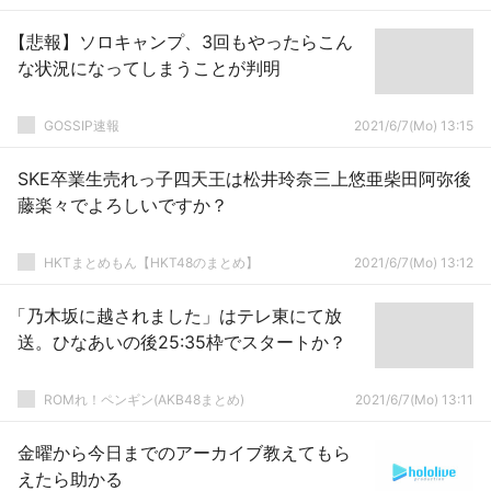
【悲報】ソロキャンプ、3回もやったらこん
な状況になってしまうことが判明
GOSSIP速報
2021/6/7(Mo) 13:15
SKE卒業生売れっ子四天王は松井玲奈三上悠亜柴田阿弥後
藤楽々でよろしいですか？
HKTまとめもん【HKT48のまとめ】
2021/6/7(Mo) 13:12
「乃木坂に越されました」はテレ東にて放
送。ひなあいの後25:35枠でスタートか？
ROMれ！ペンギン(AKB48まとめ)
2021/6/7(Mo) 13:11
金曜から今日までのアーカイブ教えてもら
えたら助かる