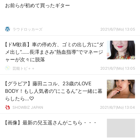
お前らが初めて買ったギター
ラウドロッカーズ
2021/6/7(Mo) 13:05
【ドM歓喜】車の停め方、ゴミの出し方に“ダ
メ出し”……長澤まさみ“熱血指導”でマネージ
ャーが次々に脱落
芸能トピ＋＋
2021/6/7(Mo) 13:05
【グラビア】藤田ニコル、23歳のLOVE
BODY！もし人気者の“にこるん”と一緒に暮
らしたら…♡
SHOWBIZ JAPAN
2021/6/7(Mo) 13:04
【画像】最新の兒玉遥さんがこちら・・・