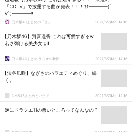
「CDTV」で披露する曲が発表！！！ｷﾀ━━━━(ﾟ
∀ﾟ)━━━━!!
乃木坂46まとめの「ま」
2021/6/7(Mo) 14:16
【乃木坂46】賀喜遥香 これは可愛すぎるw
若さ弾ける美少女.gif
乃木坂46まとめ ラジオの時間
2021/6/7(Mo) 14:16
【渋谷凪咲】なぎさのバラエティめぐり、続
く。
NMB48まとめといたで
2021/6/7(Mo) 14:16
逆にドラクエ11の悪いところってなんなの？