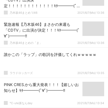
『CDTV』出演決
定！！！！！！！！！！！！ｷﾀ━━━━(ﾟ
∀ﾟ)━━━━！！！
乃木坂46まとめ 1/46
2021/6/7(Mo) 13:36
緊急速報【乃木坂46】まさかの来週も
「CDTV」に出演が決定！！！ｷﾀ━━━━(ﾟ
∀ﾟ)━━━━!!
乃木坂46まとめの「ま」
2021/6/7(Mo) 13:36
誰かこの「ラップ」の歌詞を評価してくれｗｗｗｗｗ
ラウドロッカーズ
2021/6/7(Mo) 13:35
PINK CRES.から重大発表！！！【嬉しいお
知らせ】ｷﾀ━━━━(ﾟ∀ﾟ)━━━━!!
℃-ute派なんday
2021/6/7(Mo) 13:34