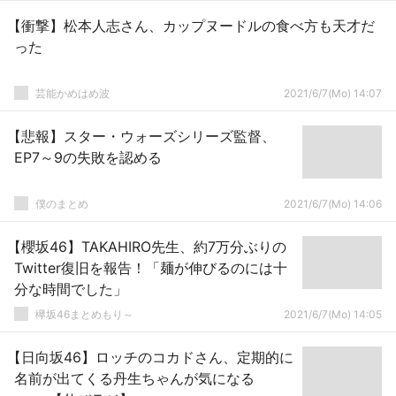
【衝撃】松本人志さん、カップヌードルの食べ方も天才だ
った
芸能かめはめ波
2021/6/7(Mo) 14:07
【悲報】スター・ウォーズシリーズ監督、
EP7～9の失敗を認める
僕のまとめ
2021/6/7(Mo) 14:06
【櫻坂46】TAKAHIRO先生、約7万分ぶりの
Twitter復旧を報告！「麺が伸びるのには十
分な時間でした」
欅坂46まとめもり～
2021/6/7(Mo) 14:05
【日向坂46】ロッチのコカドさん、定期的に
名前が出てくる丹生ちゃんが気になる