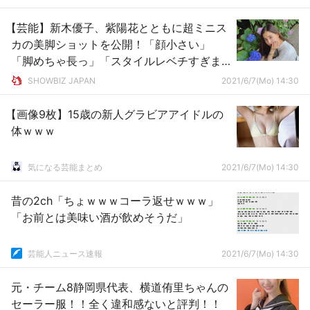
【芸能】新木優子、紫陽花とともに超ミニス
カの美脚ショットを公開！「顔小さい」
「脚めちゃ長っ」「スタイルレベチすぎま
す」とファン絶賛
SHOWBIZ JAPAN
2021/6/7(Mo) 14:30
【画像9枚】15歳の新人グラビアアイドルの
体ｗｗｗ
気になる芸能まとめ
2021/6/7(Mo) 14:30
昔の2ch「ちょｗｗｗコーラ返せｗｗｗ」
「お前とは美味い酒が飲めそうだ」
芸能人ニュース速報
2021/6/7(Mo) 14:30
元・チーム8静岡県代表、横道侑里ちゃんの
セーラー服！！全く違和感ないと評判！！