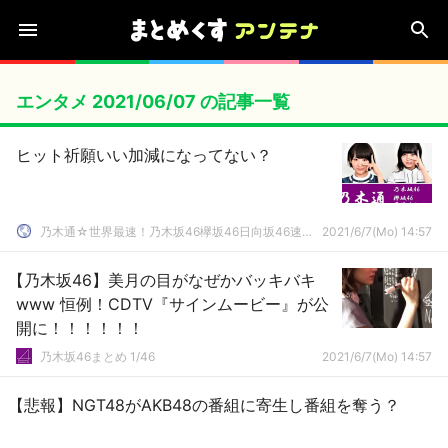
エンタメ 2021/06/07 の記事一覧
ヒット祈願いい加減になってない？
乃木通☆世界最速！乃木坂46欅坂46日向坂46速報まとめ
2021/6/7(Mo) 14:57
【乃木坂46】美月の目がなぜかバッキバキ
www 恒例！CDTV『サインムービー』が公
開に！！！！！！
乃木坂46まとめ 1/46
2021/6/7(Mo) 14:57
【悲報】NGT48がAKB48の番組に寄生し番組を奪う？