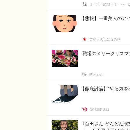
ミーハー総研（ミーハー
【悲報】一重美人のア
芸能人の気になる噂
戦場のメリークリスマ
映画.net
【徹底討論】“やる気を
GOSSIP速報
｢百田さん どんどん