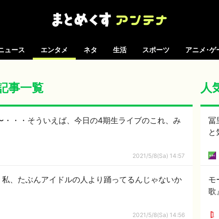
ニュース
エンタメ
ネタ
生活
スポーツ
アニメ･ゲ
の記事一覧
人
〜・・・そういえば、今日の4期生ライブのこれ、み
冨
と
2021/5/8(Sa) 14:57
？私、たぶんアイドルの人より踊ってるんじゃないか
モ
歌
2021/5/8(Sa) 14:56