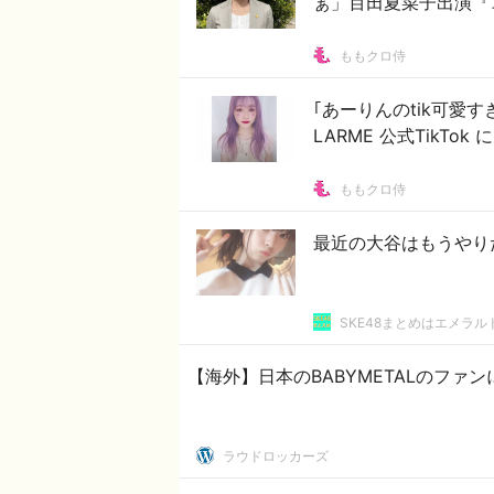
ぁ」百田夏菜子出演『
ももクロ侍
｢あーりんのtik可愛
LARME 公式TikTo
ももクロ侍
最近の大谷はもうやり
SKE48まとめはエメラ
【海外】日本のBABYMETALのフ
ラウドロッカーズ