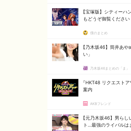
【宝塚版】シティーハ
もどうぞ御覧ください
僕のまとめ
【乃木坂46】筒井あ
い」
乃木坂46まとめの「ま」
『HKT48 リクエスト
案内
AKBフレンド
【元乃木坂46】男らし
ト…最強のライバルは