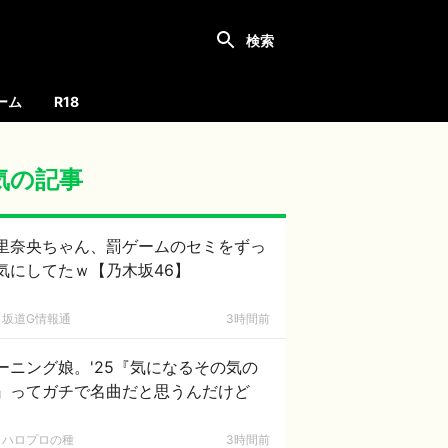
ーム
R18
気の記事
里奈央ちゃん、罰ゲームのセミをずっ
気にしてたｗ【乃木坂46】
坂道G情報通
3時間前
ーニング娘。'25『気になるその気の
』ってガチで名曲だと思うんだけど
ハロプロの種
3時間前