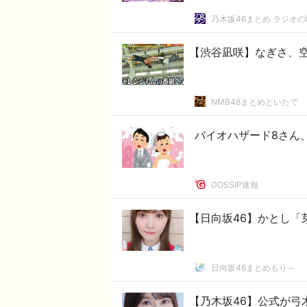
乃木坂46まとめ ラジオ
【渋谷凪咲】なぎさ、
NMB48まとめといたで
バイオハザード8さん
GOSSIP速報
【日向坂46】かとし「
日向坂46まとめもり～
【乃木坂46】公式が弓