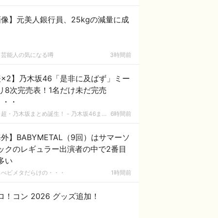
像】元美人銀行員、25kgの減量に成
芸能人の気になる噂
3時間前
×2】乃木坂46「是非に及ばず」ミー
リ8次完売表！1名だけ未だ完売
・・・
超・乃木坂まとめ誕生！ - 乃木坂46まとめ
6時間前
外】BABYMETAL（9回）はサマーソ
ックのレギュラー出演者の中で2番目
多い
べビメタだらけの・・・
1時間前
ロ！コン 2026 グッズ追加！