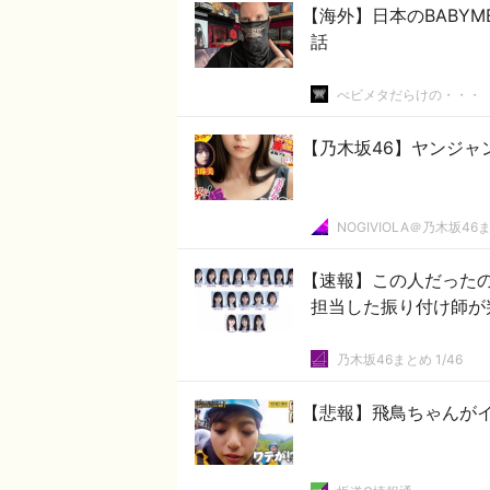
【海外】日本のBABY
話
べビメタだらけの・・・
【乃木坂46】ヤンジャ
NOGIVIOLA＠乃木坂46
【速報】この人だった
担当した振り付け師が
乃木坂46まとめ 1/46
【悲報】飛鳥ちゃんがイ