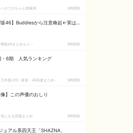
ハロプロちゃん情報局
3時間前
坂46】Buddiesから注意喚起←実は...
欅坂46まとめもり～
3時間前
期・6期 人気ランキング
乃木坂LIFE -坂道・48高速まとめ-
5時間前
画像】この声優のおしり
気になる芸能まとめ
3時間前
ジュアル系四天王「SHAZNA、