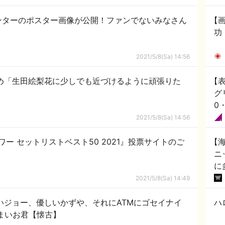
ンターのポスター画像が公開！ファンでないみなさん
【画
功
2021/5/8(Sa) 14:56
やめ「生田絵梨花に少しでも近づけるように頑張りた
【表
グ
0
2021/5/8(Sa) 14:56
アワー セットリストベスト50 2021』投票サイトのご
【海
ニ
に
2021/5/8(Sa) 14:49
いジョー、優しいかずや、それにATMにゴセイナイ
ハ
まいお君【懐古】