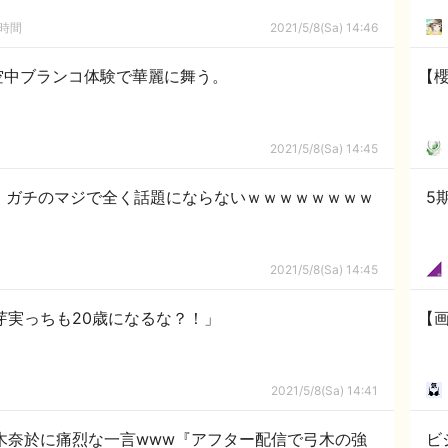
の時間
2021/5/8(Sa) 14:46
空中ブランコ体験で華麗に舞う。
【櫻
2021/5/8(Sa) 14:45
、ガチのマジで全く話題にならないｗｗｗｗｗｗｗｗ
5
2021/5/8(Sa) 14:45
芽実っちも20歳になるな？！」
【
2021/5/8(Sa) 14:41
木奈於に痛烈な一言www『アフター配信で弓木の強
ビ