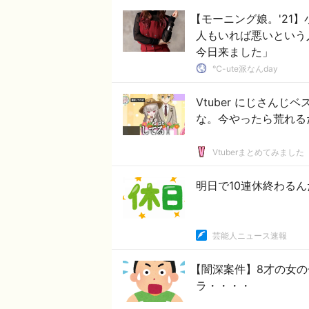
【モーニング娘。'21
人もいれば悪いという
今日来ました」
℃-ute派なんday
Vtuber にじさん
な。今やったら荒れる
Vtuberまとめてみました
明日で10連休終わるんだ
芸能人ニュース速報
【闇深案件】8才の女
ラ・・・・