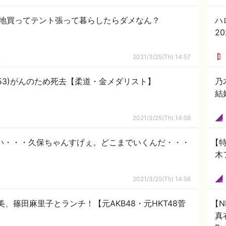
土地買ってテント張って暮らしたらダメなん？
ハ
20
ｋ
2021/3/25(Th) 14:57
53)がんのため死去【柔道・金メダリスト】
乃
結
2021/3/25(Th) 14:56
凄い・・・久保ちゃんすげぇ。どこまでいくんだ・・・
【特
木
2021/3/25(Th) 14:56
、篠田麻里子とランチ！【元AKB48・元HKT48菅
【N
真