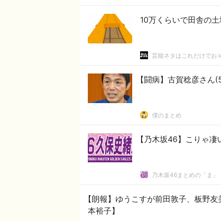
10万くらいで田舎の
芸能ネタはこれだけでお
【闘病】古賀稔彦さん(
僕のまとめ
【乃木坂46】こりゃ
乃木坂46まとめの「ま」
【朗報】ゆうこすが前田敦子、板野友美
本裕子】