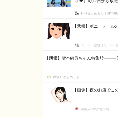
オ❤』4月2日から放
HKTまとめもん【HKT4
【悲報】ポニーテール
ミーハー総研（ミーハー
【朗報】増本綺良ちゃん特集ｷﾀ―――(ﾟ∀
欅坂46まとめラボ
【画像】夜のお店でこ
芸能人の気になる噂