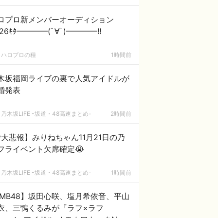
ロプロ新メンバーオーディション
26ｷﾀ━━━━(ﾟ∀ﾟ)━━━━!!
ハロプロの種
1時間前
木坂福岡ライブの裏で人気アイドルが
婚発表
乃木坂LIFE -坂道・48高速まとめ-
2時間前
大悲報】みりねちゃん11月21日の乃
フライベント欠席確定😭
乃木坂LIFE -坂道・48高速まとめ-
1時間前
MB48】坂田心咲、塩月希依音、平山
衣、三鴨くるみが『ラフ×ラフ