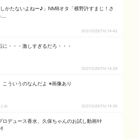
ぁしかたないよねー♪」NMBオタ「横野許すまじ！さ
‥‥
2021/3/25(Th) 14:42
石に・・・激しすぎるだろ・・・
2021/3/25(Th) 14:38
、こういうのなんだよ ※画像あり
まとめ
2021/3/25(Th) 14:36
プロデュース香水、久保ちゃんのお試し動画ｷﾀ
!