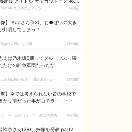
resents アイドル オモカワトークNo.1
定戦 』に出演
NMB48まとめスピリッツ
1時間前
像】 Adoさん(23)、お●ぱいの大き
が判明してしまう！
芸能人の気になる噂
17時間前
思えば乃木坂5期ってグループぶっ壊
ただけの雑魚軍団だったな
乃木坂LIFE -坂道・48高速まとめ-
3時間前
衝撃】今では考えられない昔の学校で
当たり前だった事がコチラ・・・・
ミーハー総研（ミーハー総合研究所）
9時間前
崎怜奈さん(29)、妊娠を発表 part2