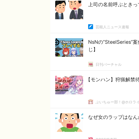
上司の名前呼ぶときっ
芸能人ニュース速報
NsNの”SteelSe
じ】
日刊バーチャル
【モンハン】狩猟解禁
ぶいちゅー部！@ホロラ
なぜ女のラップはなん