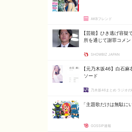
AKBフレンド
【芸能】ひき逃げ容疑
所を通じて謝罪コメン
SHOWBIZ JAPAN
【元乃木坂46】白石麻
ソード
乃木坂46まとめ ラジオ
「主題歌だけは無駄に
GOSSIP速報