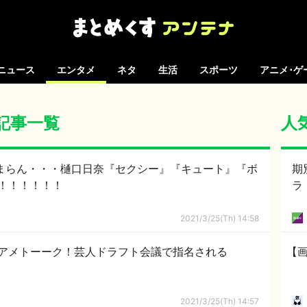
ニュース
エンタメ
ネタ
生活
スポーツ
アニメ･ゲ
の記事一覧
人
たまらん・・・樋口日奈『セクシー』『キュート』『ボ
期
！！！！！！
ラ
2021/3/25(Th) 14:58
、アメトーーク！芸人ドラフト会議で指名される
【
2021/3/25(Th) 14:57