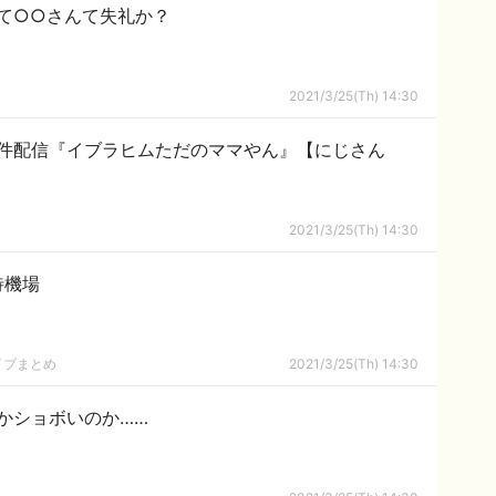
て○○さんて失礼か？
2021/3/25(Th) 14:30
ries”案件配信『イブラヒムただのママやん』【にじさん
2021/3/25(Th) 14:30
待機場
イブまとめ
2021/3/25(Th) 14:30
かショボいのか……