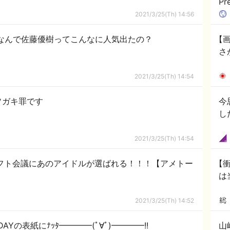
P
決
2021/3/25(Th) 14:56
】なんで佐藤優樹ってこんなに人気出たの？
【画
さ
2021/3/25(Th) 14:54
ソガキ罪です
今
し
2021/3/25(Th) 14:54
ラフト会議にあのアイドルが選ばれる！！！【アメトー
【
は
2021/3/25(Th) 14:52
AYの表紙にﾅｯﾀ━━━━(ﾟ∀ﾟ)━━━━!!
山