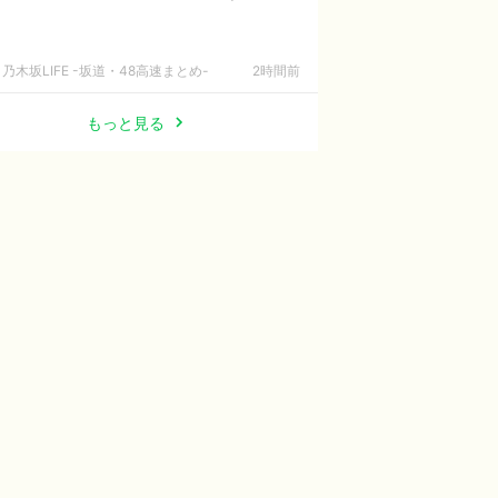
乃木坂LIFE -坂道・48高速まとめ-
2時間前
もっと見る