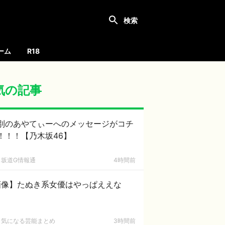
ーム
R18
気の記事
別のあやてぃーへのメッセージがコチ
！！！【乃木坂46】
坂道G情報通
4時間前
画像】たぬき系女優はやっぱええな
気になる芸能まとめ
3時間前