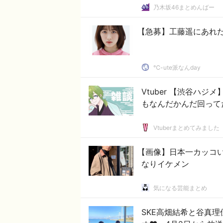
乃木坂46まとめんばー
【急募】工藤遥にあれ
℃-ute派なんday
Vtuber 【渋谷ハ
もなんだかんだ回って
Vtuberまとめてみました
【画像】日本一カッコ
なりイケメン
気になる芸能まとめ
SKE高畑結希と谷真