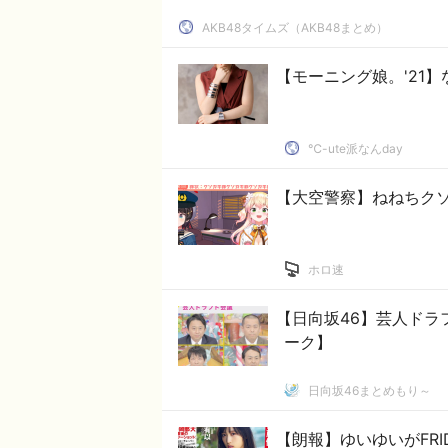
AKB48タイムズ（AKB48まとめ）
【モーニング娘。'21
℃-ute派なんday
【大空警察】ねねちク
ホロ速
【日向坂46】芸人ド
ーク】
日向坂46まとめもり～
【朗報】ゆいゆいがFRID