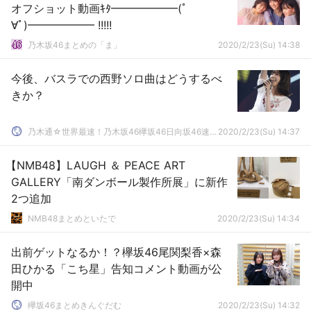
オフショット動画ｷﾀ━━━━━━(ﾟ
∀ﾟ)━━━━━━ !!!!!
乃木坂46まとめの「ま」
2020/2/23(Su) 14:38
今後、バスラでの西野ソロ曲はどうするべ
きか？
乃木通☆世界最速！乃木坂46欅坂46日向坂46速報まとめ
2020/2/23(Su) 14:37
【NMB48】LAUGH ＆ PEACE ART
GALLERY「南ダンボール製作所展」に新作
2つ追加
NMB48まとめといたで
2020/2/23(Su) 14:34
出前ゲットなるか！？欅坂46尾関梨香×森
田ひかる「こち星」告知コメント動画が公
開中
欅坂46まとめきんぐだむ
2020/2/23(Su) 14:32