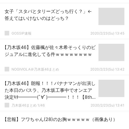
女子「スタバとタリーズどっち行く？」←
答えてはいけないのはどっち？
GOSSIP速報
2020/2/23(Su) 13:45
【乃木坂46】佐藤楓が佐々木希そっくりのビ
ジュアルに進化してる件ｗｗｗｗｗｗｗｗ
NOGIVIOLA＠乃木坂46まとめ
2020/2/23(Su) 13:42
【乃木坂46】朗報！！！バナナマンが出演し
た本日のバスラ、乃木坂工事中でオンエア
決定ｷﾀ━━━━(ﾟ∀ﾟ)━━━━！！！【8th
バスラ@ナゴヤドーム3日目】
乃木坂46まとめ 1/46
2020/2/23(Su) 13:41
【悲報】フワちゃん(28)のお胸ｗｗｗｗｗ（画像あり）