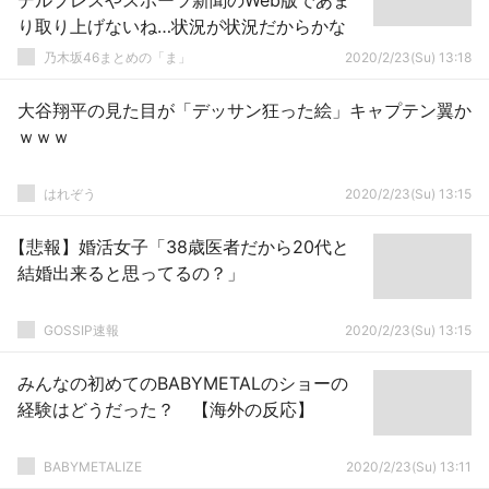
デルプレスやスポーツ新聞のWeb版であま
り取り上げないね…状況が状況だからかな
乃木坂46まとめの「ま」
2020/2/23(Su) 13:18
大谷翔平の見た目が「デッサン狂った絵」キャプテン翼か
ｗｗｗ
はれぞう
2020/2/23(Su) 13:15
【悲報】婚活女子「38歳医者だから20代と
結婚出来ると思ってるの？」
GOSSIP速報
2020/2/23(Su) 13:15
みんなの初めてのBABYMETALのショーの
経験はどうだった？ 【海外の反応】
BABYMETALIZE
2020/2/23(Su) 13:11