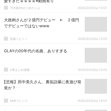
愛すぎたｗｗｗｗ※動画有り
乃木坂46まとめたいよ
2020/2/23(Su) 13:07
大政絢さんが２億円デビュー ← ２億円
でデビューではないwww
芸能トピ＋＋
2020/2/23(Su) 13:05
GLAYの00年代の名曲、ありすぎる
V系まとめ速報
2020/2/23(Su) 13:05
【悲報】田中美久さん、裏垢誤爆に夜遊び発
覚か？
AKBフレンド
2020/2/23(Su) 13:03