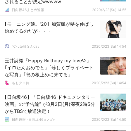
されることが決定wwwww
日向坂46まとめ速報
2020/2/23(Su) 14:55
【モーニング娘。'20】加賀楓が髪を伸ばし
始めてるのだが・・・
℃-ute派なんday
2020/2/23(Su) 14:54
玉井詩織『Happy Birthday my love♡』
｢イロたんおめでと」｢珍しくプライベート
な写真」｢息の根止めに来てる」
ももクロ侍
2020/2/23(Su) 14:54
【日向坂46】「日向坂46 ドキュメンタリー
映画」の“予告編” が3月2日(月)深夜2時5分
からTBSで放送決定！
日向速報 -日向坂46まとめ-
2020/2/23(Su) 14:50