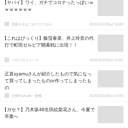
【ヤバイ】ワイ、ガチでコロナったっぽいｗ
ｗｗｗｗｗｗ
芸能ネタはこれだけでおｋ
2020/2/23(Su) 14:00
【これはびっくり】飯窪春菜、井上玲音の代
打で町田ゼルビア開幕戦に出現！！
ハロプロニュース
2020/2/23(Su) 14:00
正直syamuさんが紹介したもので気になっ
て買ってしまったものor作ってしまったも
の
大物Youtubeｒ速報
2020/2/23(Su) 14:00
【ガセ？】乃木坂46生田絵梨花さん、今夏で
卒業へ