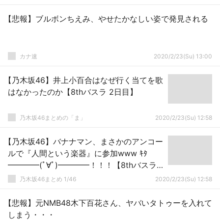
【悲報】ブルボンちえみ、やせたかなしい姿で発見される
カナ速
2020/2/23(Su) 13:00
【乃木坂46】井上小百合はなぜ行く当てを歌
はなかったのか【8thバスラ 2日目】
乃木坂46まとめの「ま」
2020/2/23(Su) 12:58
【乃木坂46】バナナマン、まさかのアンコー
ルで『人間という楽器』に参加www ｷﾀ
━━━━(ﾟ∀ﾟ)━━━━！！！【8thバスラ@
ナゴヤドーム3日目】
乃木坂46まとめ 1/46
2020/2/23(Su) 12:58
【悲報】元NMB48木下百花さん、ヤバいタトゥーを入れて
しまう・・・