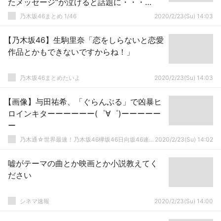
たメッセージ”が泣けると話題に・・・
【8thバスラ@ナゴヤドーム3日目】
乃木坂46まとめ 1/46
2020/2/23(Su) 14:03
【乃木坂46】生駒里奈「恋をしらないと恋愛
作品とかもできないですからね！」
乃木坂46まとめたいよ
2020/2/23(Su) 14:03
【画像】与田祐希、「ぐらんぶる」で凶暴ヒ
ロインキターーーーーー(゜∀゜)ーーーーー
ー
乃木通☆世界最速！乃木坂46欅坂46日向坂46速報まとめ
2020/2/23(Su) 14:02
嘘がテーマの曲とか映画とか小説教えてく
ださい
シネマ速報
2020/2/23(Su) 14:00