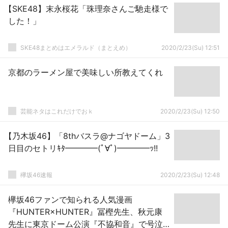
【SKE48】末永桜花「珠理奈さんご馳走様で
した！」
SKE48まとめはエメラルド（まとえめ）
2020/2/23(Su) 12:51
京都のラーメン屋で美味しい所教えてくれ
芸能ネタはこれだけでおｋ
2020/2/23(Su) 12:50
【乃木坂46】「8thバスラ@ナゴヤドーム」3
日目のセトリｷﾀ━━━━(ﾟ∀ﾟ)━━━━ｯ!!
欅坂46速報
2020/2/23(Su) 12:48
欅坂46ファンで知られる人気漫画
『HUNTER×HUNTER』冨樫先生、秋元康
先生に東京ドーム公演『不協和音』で号泣