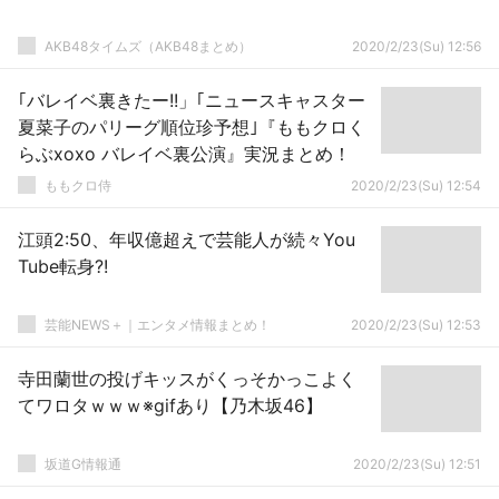
AKB48タイムズ（AKB48まとめ）
2020/2/23(Su) 12:56
｢バレイベ裏きたー!!」｢ニュースキャスター
夏菜子のパリーグ順位珍予想｣『ももクロく
らぶxoxo バレイベ裏公演』実況まとめ！
ももクロ侍
2020/2/23(Su) 12:54
江頭2:50、年収億超えで芸能人が続々You
Tube転身?!
芸能NEWS＋｜エンタメ情報まとめ！
2020/2/23(Su) 12:53
寺田蘭世の投げキッスがくっそかっこよく
てワロタｗｗｗ※gifあり【乃木坂46】
坂道G情報通
2020/2/23(Su) 12:51