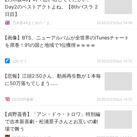
Day2のベストアクトよね。【8thバスラ 2
日目】
乃木坂46まとめの「ま」
2020/2/23(Su) 14:18
【画像】BTS、ニューアルバムが全世界のiTunesチャート
を席巻！91の国と地域で1位獲得ｗｗｗｗ
はれぞう
2020/2/23(Su) 14:15
【悲報】江頭2:50さん、動画再生数が１本毎
に50万落ちてしまう……
GOSSIP速報
2020/2/23(Su) 14:15
【貞野遥香】「アン・ドゥ・トロワ」特別編
で吉本新喜劇・松浦景子さんとお互いの劇
場で舞う