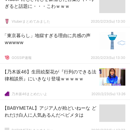
ぎると話題に・・・こわｗｗｗ
Vtuberまとめてみました
2020/2/23(Su) 13:30
「東京暮らし」地獄すぎる理由に共感の声
wwwww
GOSSIP速報
2020/2/23(Su) 13:30
【乃木坂46】生田絵梨花が『行列のできる法
律相談所』にいきなり登場ｗｗｗｗｗ
乃木坂46まとめたいよ
2020/2/23(Su) 13:26
【BABYMETAL】アジア人が殆どいねーな ど
れだけ白人に人気あるんだベビメタは