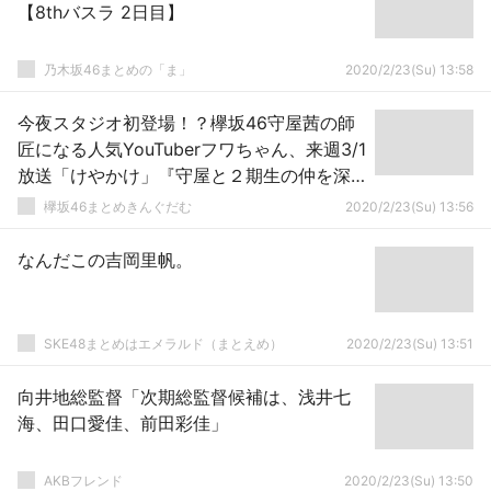
【8thバスラ 2日目】
乃木坂46まとめの「ま」
2020/2/23(Su) 13:58
今夜スタジオ初登場！？欅坂46守屋茜の師
匠になる人気YouTuberフワちゃん、来週3/1
放送「けやかけ」『守屋と２期生の仲を深
めよう！』後半戦も引き続き出演へ
欅坂46まとめきんぐだむ
2020/2/23(Su) 13:56
なんだこの吉岡里帆。
SKE48まとめはエメラルド（まとえめ）
2020/2/23(Su) 13:51
向井地総監督「次期総監督候補は、浅井七
海、田口愛佳、前田彩佳」
AKBフレンド
2020/2/23(Su) 13:50