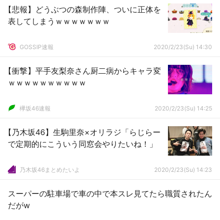
【悲報】どうぶつの森制作陣、ついに正体を
表してしまうｗｗｗｗｗｗｗ
GOSSIP速報
2020/2/23(Su) 14:30
【衝撃】平手友梨奈さん厨二病からキャラ変
ｗｗｗｗｗｗｗｗｗｗ
欅坂46速報
2020/2/23(Su) 14:25
【乃木坂46】生駒里奈×オリラジ「らじらー
で定期的にこういう同窓会やりたいね！」
乃木坂46まとめたいよ
2020/2/23(Su) 14:23
スーパーの駐車場で車の中で本スレ見てたら職質されたん
だがw