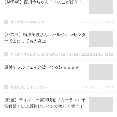
【AKB48】西川怜ちゃん「きのこが好き！」
地下帝国-AKB48まとめ
2020/2/23(Su) 13:03
【バスラ】梅澤美波さん、ハルジオンセンタ
ーでまたしても大炎上
乃木通☆世界最速！乃木坂46欅坂46日向坂46速報まとめ
2020/2/23(Su) 13:02
原付でフルフェイス被ってる奴ｗｗｗｗ
芸能ネタはこれだけでおｋ
2020/2/23(Su) 13:00
【映画】ディズニー実写映画『ムーラン』予
告解禁！史上最強ヒロインが美しく舞う！