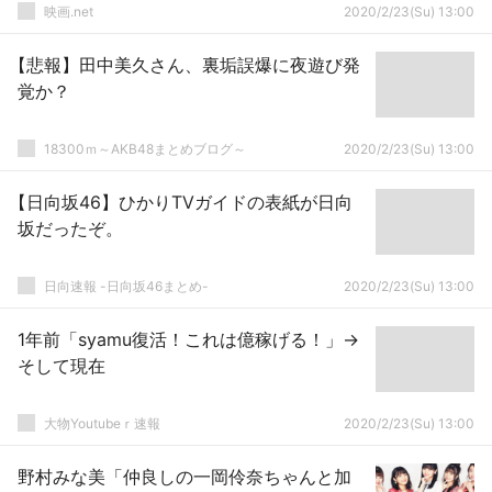
映画.net
2020/2/23(Su) 13:00
【悲報】田中美久さん、裏垢誤爆に夜遊び発
覚か？
18300ｍ～AKB48まとめブログ～
2020/2/23(Su) 13:00
【日向坂46】ひかりTVガイドの表紙が日向
坂だったぞ。
日向速報 -日向坂46まとめ-
2020/2/23(Su) 13:00
1年前「syamu復活！これは億稼げる！」→
そして現在
大物Youtubeｒ速報
2020/2/23(Su) 13:00
野村みな美「仲良しの一岡伶奈ちゃんと加