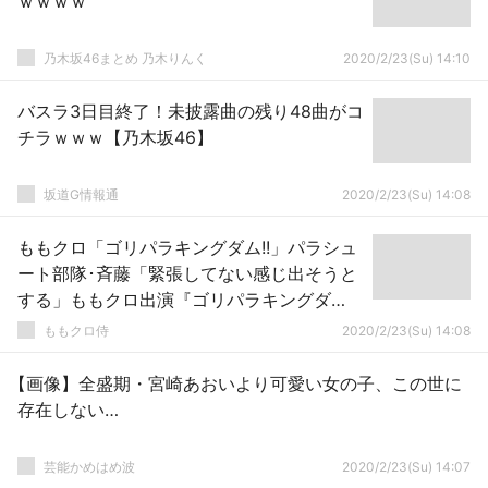
ｗｗｗｗ
乃木坂46まとめ 乃木りんく
2020/2/23(Su) 14:10
バスラ3日目終了！未披露曲の残り48曲がコ
チラｗｗｗ【乃木坂46】
坂道G情報通
2020/2/23(Su) 14:08
ももクロ「ゴリパラキングダム!!」パラシュ
ート部隊･斉藤「緊張してない感じ出そうと
する」ももクロ出演『ゴリパラキングダ
ム』3/3(火)放送！
ももクロ侍
2020/2/23(Su) 14:08
【画像】全盛期・宮崎あおいより可愛い女の子、この世に
存在しない…
芸能かめはめ波
2020/2/23(Su) 14:07