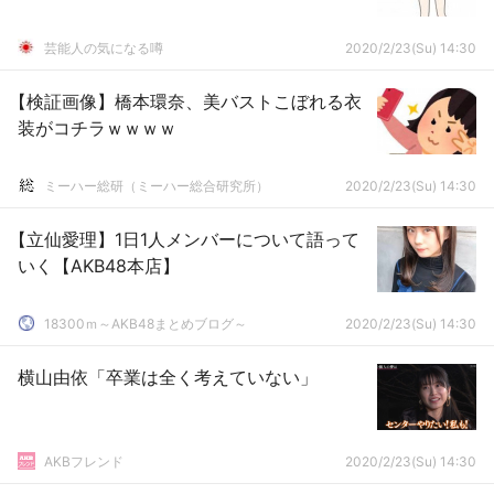
芸能人の気になる噂
2020/2/23(Su) 14:30
【検証画像】橋本環奈、美バストこぼれる衣
装がコチラｗｗｗｗ
ミーハー総研（ミーハー総合研究所）
2020/2/23(Su) 14:30
【立仙愛理】1日1人メンバーについて語って
いく【AKB48本店】
18300ｍ～AKB48まとめブログ～
2020/2/23(Su) 14:30
横山由依「卒業は全く考えていない」
AKBフレンド
2020/2/23(Su) 14:30