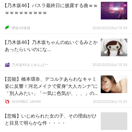
【乃木坂46】バスラ最終日に披露する曲ｗｗ
ｗｗｗｗｗｗｗｗｗ
欅坂46速報
2020/2/23(Su) 13:35
【乃木坂46】乃木坂ちゃんのぬいぐるみとか
あったらいいのにな…
乃木坂46まとめんばー
2020/2/23(Su) 13:35
【芸能】橋本環奈、デコルテあらわなキャミ
姿に反響！河北メイクで変身“大人カンナ”に
「別人みたい」「一気に色気が、、、」の
声
SHOWBIZ JAPAN
2020/2/23(Su) 13:31
【悲報】いじめられた女の子、その理由がひ
と目見て明らかな件・・・・