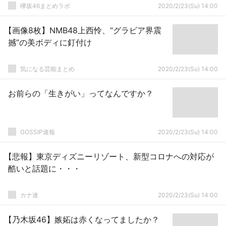
欅坂46まとめラボ
2020/2/23(Su) 14:00
【画像8枚】NMB48上西怜、“グラビア界震
撼”の美ボディに釘付け
気になる芸能まとめ
2020/2/23(Su) 14:00
お前らの「生きがい」ってなんですか？
GOSSIP速報
2020/2/23(Su) 14:00
【悲報】東京ディズニーリゾート、新型コロナへの対応が
酷いと話題に・・・
カナ速
2020/2/23(Su) 14:00
【乃木坂46】嫉妬は赤くなってましたか？