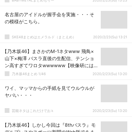
BABYMETALまとめもりー
2020/2/23(Su) 13:23
名古屋のアイドルが握手会を実施・・・そ
の模様がこちら。
SKE48まとめはエメラルド（まとえめ）
2020/2/23(Su) 13:21
【乃木坂46】まさかのM-1ネタwww 飛鳥×
山下×梅澤 バスラ直後の生配信、テンショ
ン高すぎてワロタwwwwww【映像研には手
を出すな！】
乃木坂46まとめ 1/46
2020/2/23(Su) 13:20
ワイ、マッマからの手紙を見てウルウルが
ヤバい・・・
芸能ネタはこれだけでおｋ
2020/2/23(Su) 13:20
【乃木坂46】しかし今回は『8thバスラ』モ