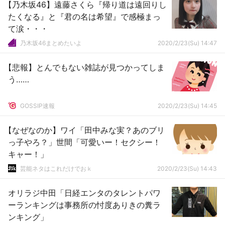
【乃木坂46】遠藤さくら『帰り道は遠回りし
たくなる』と『君の名は希望』で感極まっ
て涙・・・
乃木坂46まとめたいよ
2020/2/23(Su) 14:47
【悲報】とんでもない雑誌が見つかってしま
う……
GOSSIP速報
2020/2/23(Su) 14:45
【なぜなのか】ワイ「田中みな実？あのブリ
っ子やろ？」世間「可愛いー！セクシー！
キャー！」
芸能ネタはこれだけでおｋ
2020/2/23(Su) 14:43
オリラジ中田「日経エンタのタレントパワ
ーランキングは事務所の忖度ありきの糞ラ
ンキング」