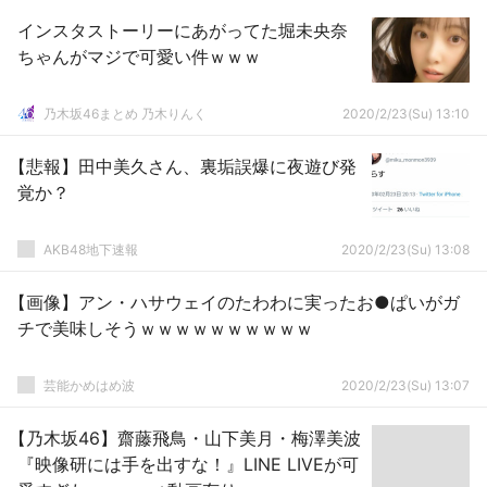
インスタストーリーにあがってた堀未央奈
ちゃんがマジで可愛い件ｗｗｗ
乃木坂46まとめ 乃木りんく
2020/2/23(Su) 13:10
【悲報】田中美久さん、裏垢誤爆に夜遊び発
覚か？
AKB48地下速報
2020/2/23(Su) 13:08
【画像】アン・ハサウェイのたわわに実ったお●ぱいがガ
チで美味しそうｗｗｗｗｗｗｗｗｗｗ
芸能かめはめ波
2020/2/23(Su) 13:07
【乃木坂46】齋藤飛鳥・山下美月・梅澤美波
『映像研には手を出すな！』LINE LIVEが可