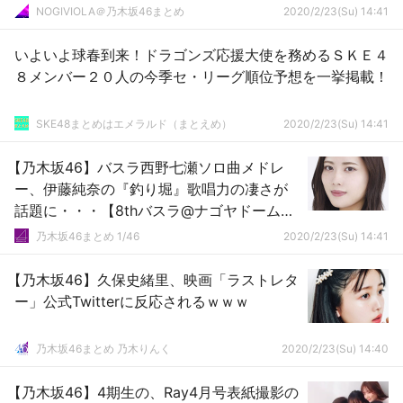
NOGIVIOLA＠乃木坂46まとめ
2020/2/23(Su) 14:41
いよいよ球春到来！ドラゴンズ応援大使を務めるＳＫＥ４
８メンバー２０人の今季セ・リーグ順位予想を一挙掲載！
SKE48まとめはエメラルド（まとえめ）
2020/2/23(Su) 14:41
【乃木坂46】バスラ西野七瀬ソロ曲メドレ
ー、伊藤純奈の『釣り堀』歌唱力の凄さが
話題に・・・【8thバスラ@ナゴヤドーム3
日目】
乃木坂46まとめ 1/46
2020/2/23(Su) 14:41
【乃木坂46】久保史緒里、映画「ラストレタ
ー」公式Twitterに反応されるｗｗｗ
乃木坂46まとめ 乃木りんく
2020/2/23(Su) 14:40
【乃木坂46】4期生の、Ray4月号表紙撮影の