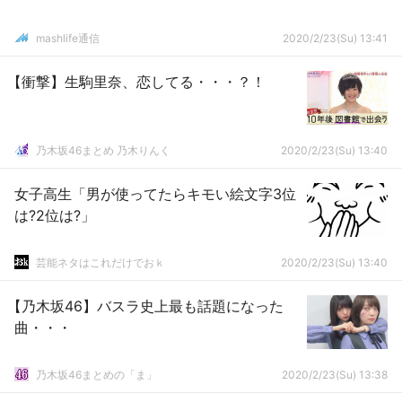
mashlife通信
2020/2/23(Su) 13:41
【衝撃】生駒里奈、恋してる・・・？！
乃木坂46まとめ 乃木りんく
2020/2/23(Su) 13:40
女子高生「男が使ってたらキモい絵文字3位
は?2位は?」
芸能ネタはこれだけでおｋ
2020/2/23(Su) 13:40
【乃木坂46】バスラ史上最も話題になった
曲・・・
乃木坂46まとめの「ま」
2020/2/23(Su) 13:38