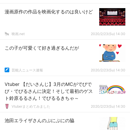
漫画原作の作品を映画化するのは良いけど
映画.net
2020/2/23(Su) 14:30
この子が可愛くて好き過ぎるんだが
芸能人ニュース速報
2020/2/23(Su) 14:30
Vtuber 【だいさんじ】3月のMCがでびで
び・でびるさんに決定！そして最初のゲス
ト鈴原るるさん！でびるるきちゃ～
Vtuberまとめてみました
2020/2/23(Su) 14:30
池田エライザさんのぷにぷにの脇