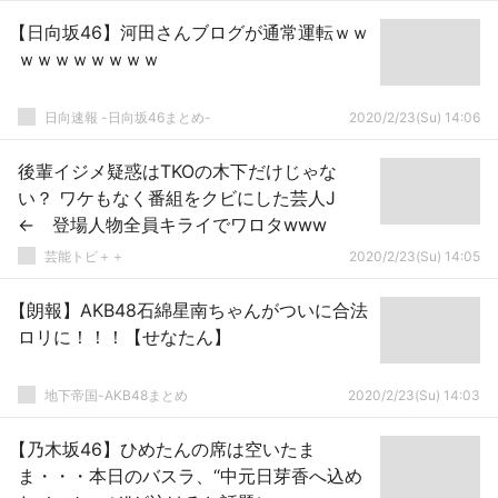
【日向坂46】河田さんブログが通常運転ｗｗ
ｗｗｗｗｗｗｗｗ
日向速報 -日向坂46まとめ-
2020/2/23(Su) 14:06
後輩イジメ疑惑はTKOの木下だけじゃな
い？ ワケもなく番組をクビにした芸人J
← 登場人物全員キライでワロタwww
芸能トピ＋＋
2020/2/23(Su) 14:05
【朗報】AKB48石綿星南ちゃんがついに合法
ロリに！！！【せなたん】
地下帝国-AKB48まとめ
2020/2/23(Su) 14:03
【乃木坂46】ひめたんの席は空いたま
ま・・・本日のバスラ、“中元日芽香へ込め