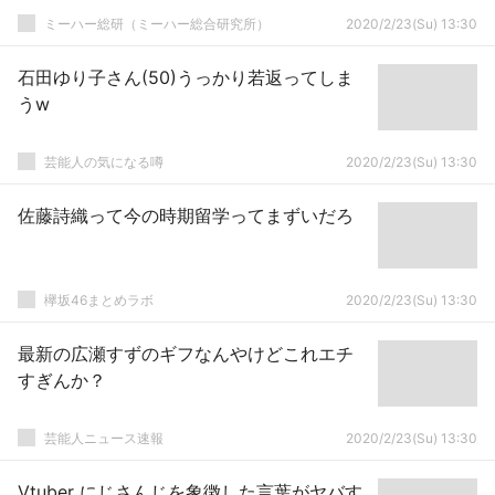
ミーハー総研（ミーハー総合研究所）
2020/2/23(Su) 13:30
石田ゆり子さん(50)うっかり若返ってしま
うw
芸能人の気になる噂
2020/2/23(Su) 13:30
佐藤詩織って今の時期留学ってまずいだろ
欅坂46まとめラボ
2020/2/23(Su) 13:30
最新の広瀬すずのギフなんやけどこれエチ
すぎんか？
芸能人ニュース速報
2020/2/23(Su) 13:30
Vtuber にじさんじを象徴した言葉がヤバす