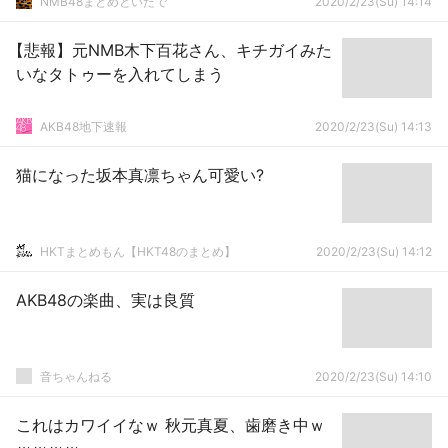
NMB48まとめといたで
2020/2/23(Su) 14:14
【悲報】元NMB木下百花さん、キチガイみた
いなタトゥーを入れてしまう
AKB48地下速報
2020/2/23(Su) 14:13
猫になった坂本真凛ちゃん可愛い?
HKTまとめもん【HKT48のまとめ】
2020/2/23(Su) 14:12
AKB48の楽曲、実は良質
音ちゃんねる
2020/2/23(Su) 14:10
これはカワイイなｗ 秋元真夏、歯磨き中ｗ