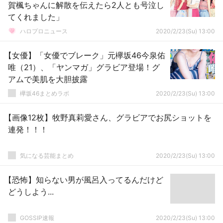
賀楓ちゃんに解散を伝えたら2人とも号泣し
てくれました」
ハロプロニュース
2020/2/23(Su) 13:00
【女優】「女優でブレーク」元欅坂46今泉佑
唯（21）、「ヤンマガ」グラビア登場！グ
アムで美肌を大胆披露
欅坂46まとめラボ
2020/2/23(Su) 13:00
【画像12枚】牧野真莉愛さん、グラビアでお尻ショットを
連発！！！
気になる芸能まとめ
2020/2/23(Su) 13:00
【恐怖】知らない男が風呂入ってるんだけど
どうしよう...
GOSSIP速報
2020/2/23(Su) 13:00