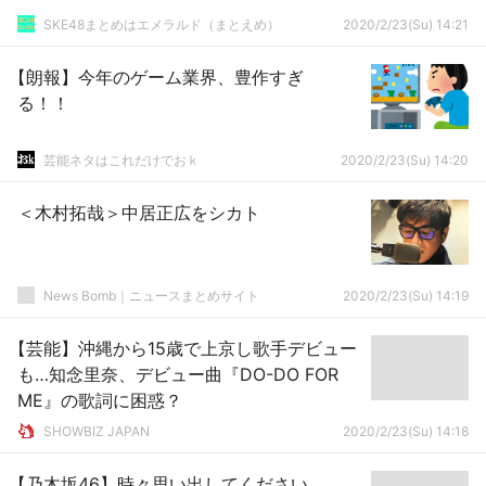
SKE48まとめはエメラルド（まとえめ）
2020/2/23(Su) 14:21
【朗報】今年のゲーム業界、豊作すぎ
る！！
芸能ネタはこれだけでおｋ
2020/2/23(Su) 14:20
＜木村拓哉＞中居正広をシカト
News Bomb｜ニュースまとめサイト
2020/2/23(Su) 14:19
【芸能】沖縄から15歳で上京し歌手デビュー
も…知念里奈、デビュー曲『DO-DO FOR
ME』の歌詞に困惑？
SHOWBIZ JAPAN
2020/2/23(Su) 14:18
【乃木坂46】時々思い出してください、