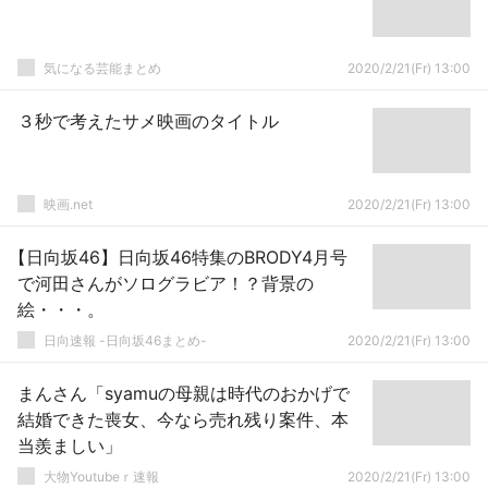
気になる芸能まとめ
2020/2/21(Fr) 13:00
３秒で考えたサメ映画のタイトル
映画.net
2020/2/21(Fr) 13:00
【日向坂46】日向坂46特集のBRODY4月号
で河田さんがソログラビア！？背景の
絵・・・。
日向速報 -日向坂46まとめ-
2020/2/21(Fr) 13:00
まんさん「syamuの母親は時代のおかげで
結婚できた喪女、今なら売れ残り案件、本
当羨ましい」
大物Youtubeｒ速報
2020/2/21(Fr) 13:00