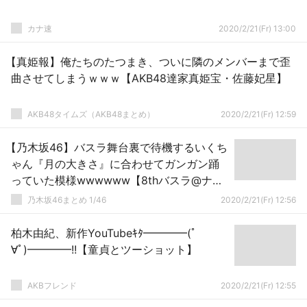
カナ速
2020/2/21(Fr) 13:00
【真姫報】俺たちのたつまき、ついに隣のメンバーまで歪
曲させてしまうｗｗｗ【AKB48達家真姫宝・佐藤妃星】
AKB48タイムズ（AKB48まとめ）
2020/2/21(Fr) 12:59
【乃木坂46】バスラ舞台裏で待機するいくち
ゃん『月の大きさ』に合わせてガンガン踊
っていた模様wwwwww【8thバスラ@ナゴ
ヤドーム1日目】
乃木坂46まとめ 1/46
2020/2/21(Fr) 12:56
柏木由紀、新作YouTubeｷﾀ━━━━(ﾟ
∀ﾟ)━━━━!!【童貞とツーショット】
AKBフレンド
2020/2/21(Fr) 12:55