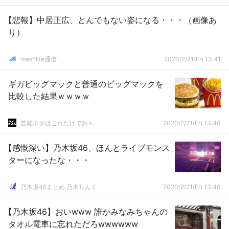
【悲報】中居正広、とんでもない姿になる・・・（画像あ
り）
mashlife通信
2020/2/21(Fr) 13:41
ギガビッグマックと普通のビッグマックを
比較した結果ｗｗｗｗ
芸能ネタはこれだけでおｋ
2020/2/21(Fr) 13:40
【感慨深い】乃木坂46、ほんとライブモンス
ターになったな・・・
乃木坂46まとめ 乃木りんく
2020/2/21(Fr) 13:40
【乃木坂46】おいwww 誰かみなみちゃんの
タオル電車に忘れただろwwwwww