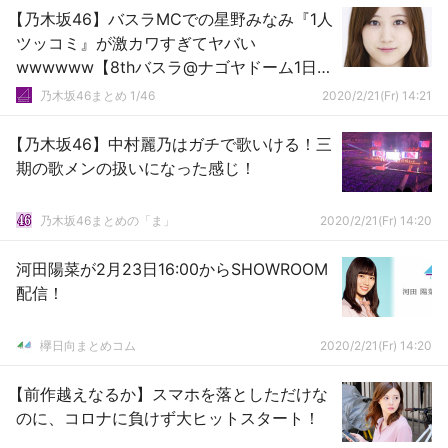
【乃木坂46】バスラMCでの星野みなみ『1人
ツッコミ』が激カワすぎてヤバい
wwwwww【8thバスラ@ナゴヤドーム1日
目】
乃木坂46まとめ 1/46
2020/2/21(Fr) 14:21
【乃木坂46】中村麗乃はガチで歌いける！三
期の歌メンの扱いになった感じ！
乃木坂46まとめの「ま」
2020/2/21(Fr) 14:20
河田陽菜が2月23日16:00からSHOWROOM
配信！
欅日向まとめコム
2020/2/21(Fr) 14:20
【前作越えなるか】スマホを落としただけな
のに、コロナに負けず大ヒットスタート！