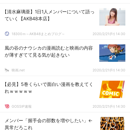
【清水麻璃亜】1日1人メンバーについて語っ
ていく【AKB48本店】
18300ｍ～AKB48まとめブログ～
2020/2/21(Fr) 14:30
風の谷のナウシカの漫画読むと映画の内容
が薄すぎてて見る気が起きない
映画.net
2020/2/21(Fr) 14:30
【必見】5巻くらいで面白い漫画を教えてく
れｗｗｗｗｗ
GOSSIP速報
2020/2/21(Fr) 14:30
メンバー「握手会の部数を増やしたい」←
異常だろこれ