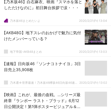
【乃木坂46】白石麻衣、映画『スマホを落と
しただけなのに』初日舞台挨拶で涙・・・
乃木坂46まとめたいよ
2020/2/21(Fr) 13:04
【AKB48G】地下スレのおかげで魅力に気付
けたメンバーっている？
地下帝国-AKB48まとめ
2020/2/21(Fr) 13:03
【速報】日向坂46「ソンナコトナイヨ」3日
目売上35,908枚
乃木通☆世界最速！乃木坂46欅坂46日向坂46速報まとめ
2020/2/21(Fr) 13:02
【映画】これが、最後の血戦。…シリーズ最
終章『ランボー ラスト・ブラッド』6月12
日公開決定！第1弾ポスタービジュアル＆特