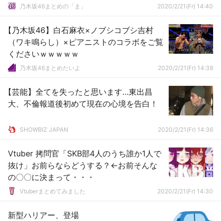
乃木坂46まとめの「ま」
2020/2/21(Fr) 14:40
【乃木坂46】白石麻衣×ノブシコブシ吉村
（ワキ鳴らし）×ピアニストのコラボをご覧
くださいｗｗｗｗｗ
乃木坂46まとめたいよ
2020/2/21(Fr) 14:38
【芸能】全てを失ったと思います…東出昌
大、不倫報道後初めて現在の心境を告白！
SHOWBIZ JAPAN
2020/2/21(Fr) 14:36
Vtuber 拷問官「SKB部4人のうち誰か1人で
抜け」お前らならどうする？←お前そんな
の〇〇に決まって・・・
Vtuberまとめてみました
2020/2/21(Fr) 14:30
新型ハリアー、登場