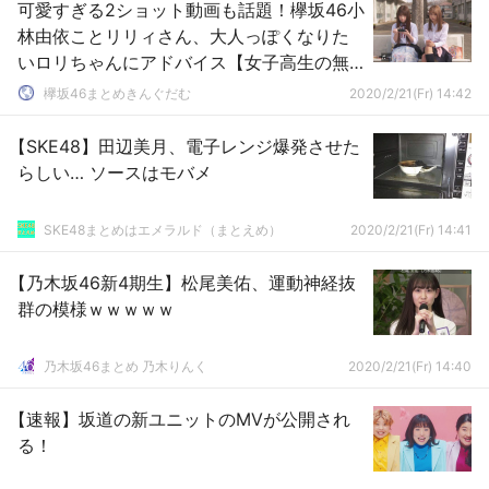
可愛すぎる2ショット動画も話題！欅坂46小
林由依ことリリィさん、大人っぽくなりた
いロリちゃんにアドバイス【女子高生の無
駄づかい】
欅坂46まとめきんぐだむ
2020/2/21(Fr) 14:42
【SKE48】田辺美月、電子レンジ爆発させた
らしい… ソースはモバメ
SKE48まとめはエメラルド（まとえめ）
2020/2/21(Fr) 14:41
【乃木坂46新4期生】松尾美佑、運動神経抜
群の模様ｗｗｗｗｗ
乃木坂46まとめ 乃木りんく
2020/2/21(Fr) 14:40
【速報】坂道の新ユニットのMVが公開され
る！