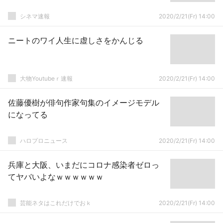
シネマ速報
2020/2/21(Fr) 14:00
ニートのワイ人生に虚しさをかんじる
大物Youtubeｒ速報
2020/2/21(Fr) 14:00
佐藤優樹が俳句作家句集のイメージモデル
になってる
ハロプロニュース
2020/2/21(Fr) 14:00
兵庫と大阪、いまだにコロナ感染者ゼロっ
てヤバいよなｗｗｗｗｗｗ
芸能ネタはこれだけでおｋ
2020/2/21(Fr) 14:00