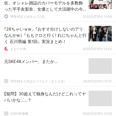
佐、オシャレ雑誌のカバーモデルを多数飾
った平手友梨奈、女優として大活躍中の今
泉佑唯がランクイン！毎年恒例『第6回カバ
欅坂46まとめきんぐだむ
2020/2/21(Fr) 13:54
ーガール大賞』ファイナリスト45名発表
｢26ちゃいｗw」｢おすそ分けしないのアリ
なんかw｣『ももクロと行く! れにちゃんと行
く 石川県編 第1回』実況まとめ！
ももクロ侍
2020/2/21(Fr) 13:53
元SKE48メンバー、またか…
SKE48まとめはエメラルド（まとえめ）
2020/2/21(Fr) 13:51
【疑問】30超えて独身なんだけどこれってヤ
バいかな……？
GOSSIP速報
2020/2/21(Fr) 13:45