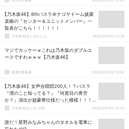
GOSSIP速報
2020/2/21(Fr) 13:30
【乃木坂46】8thバスラ＠ナゴヤドーム披露
楽曲の『センター＆ユニットメンバー』一
覧表がこちら！！！！！！
乃木坂46まとめたいよ
2020/2/21(Fr) 13:26
マジでカッケーｗこれは乃木坂のダブルエ
ースですわｗｗｗ【乃木坂46】
坂道G情報通
2020/2/21(Fr) 13:24
【乃木坂46】女声合唱団200人！？バスラ
『僕のこと知ってる？』『何度目の青空
か？』演出が超豪華仕様だった模様！！！
【8thバスラ@ナゴヤドーム1日目】
乃木坂46まとめ 1/46
2020/2/21(Fr) 13:23
誰だ！星野みなみちゃんのタオルを電車に