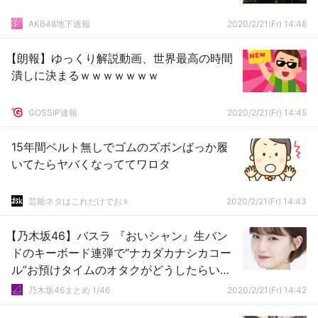
AKB48地下速報
2020/2/21(Fr) 14:48
【朗報】ゆっくり解説動画、世界最高の時間
潰しに決まるｗｗｗｗｗｗｗ
GOSSIP速報
2020/2/21(Fr) 14:45
15年間ベルト無しでゴムのズボンばっか履
いてたらヤバくなっててワロタ
芸能ネタはこれだけでおｋ
2020/2/21(Fr) 14:43
【乃木坂46】バスラ 『おいシャン』生バン
ドのキーボード連弾で“ナカダカナシカコー
ル”お預けタイムのオタクがどうしたらいい
か分からない状態にwwwwww【8thバスラ
乃木坂46まとめ 1/46
2020/2/21(Fr) 14:42
@ナゴヤドーム1日目】