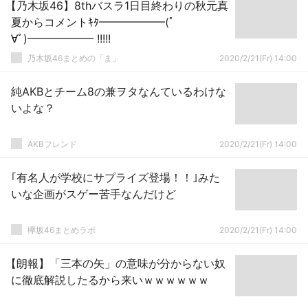
【乃木坂46】8thバスラ1日目終わりの秋元真
夏からコメントｷﾀ━━━━━━(ﾟ
∀ﾟ)━━━━━━ !!!!!
乃木坂46まとめの「ま」
2020/2/21(Fr) 14:00
純AKBとチーム8の兼ヲタなんているわけな
いよな？
AKBフレンド
2020/2/21(Fr) 14:00
｢有名人が学校にサプライズ登場！！｣みた
いな企画がスゲー苦手なんだけど
欅坂46まとめラボ
2020/2/21(Fr) 14:00
【朗報】「三本の矢」の意味が分からない奴
に徹底解説したるから来いｗｗｗｗｗｗ