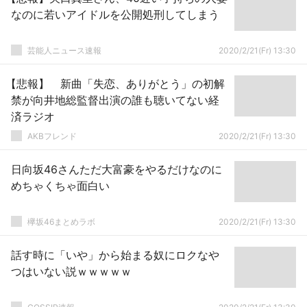
なのに若いアイドルを公開処刑してしまう
芸能人ニュース速報
2020/2/21(Fr) 13:30
【悲報】 新曲「失恋、ありがとう」の初解
禁が向井地総監督出演の誰も聴いてない経
済ラジオ
AKBフレンド
2020/2/21(Fr) 13:30
日向坂46さんただ大富豪をやるだけなのに
めちゃくちゃ面白い
欅坂46まとめラボ
2020/2/21(Fr) 13:30
話す時に「いや」から始まる奴にロクなや
つはいない説ｗｗｗｗｗ