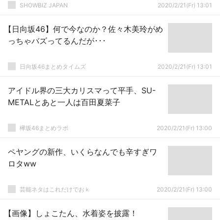
報映像解禁
SHOWBIZ JAPAN
2020/2/21(Fr) 13:01
【日向坂46】何で今なのか？佐々木美玲がめ
っちゃバズってるんだが･･･
日向坂46まとめタイムズ
2020/2/21(Fr) 13:01
アイドル界の三大カリスマって平手、SU-
METALとあと一人は百田夏菜子
欅坂46まとめラボ
2020/2/21(Fr) 13:00
ペヤングの新作、いくらなんでも辛すぎワ
ロタww
芸能ネタはこれだけでおｋ
2020/2/21(Fr) 13:00
【画像】しょこたん、水着姿を披露！