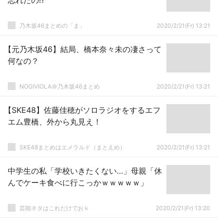
忘れたの!?
乃木坂46まとめの「ま」
2020/2/21(Fr) 13:21
【元乃木坂46】結局、橋本奈々未の凄さって
何なの？
NOGIVIOLA＠乃木坂46まとめ
2020/2/21(Fr) 13:21
【SKE48】佐藤佳穂がソロラジオをするエフ
エム豊橋、外から丸見え！
SKE48まとめはエメラルド（まとえめ）
2020/2/21(Fr) 13:21
中学生の私「学校いきたくない…」母親「休
んでケーキ食べに行こっかｗｗｗｗｗ」
芸能ネタはこれだけでおｋ
2020/2/21(Fr) 13:20