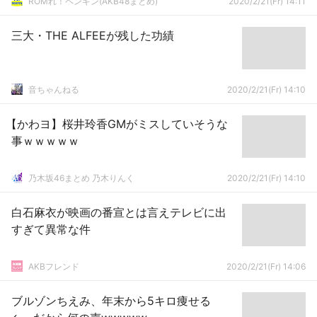
ROMれ！ペンギン(AKB48まとめ)
2020/2/21(Fr) 14:11
三大・THE ALFEEが残した功績
音ちゃんねる
2020/2/21(Fr) 14:10
【かわヨ】桜井玲香GMがミスしていそうな
事ｗｗｗｗｗ
乃木坂46まとめ 乃木りんく
2020/2/21(Fr) 14:10
白石麻衣が映画の番宣とは言えテレビに出
すぎて異常な件
AKBフレンド
2020/2/21(Fr) 14:06
ブルゾンちえみ、年末から5キロ痩せる