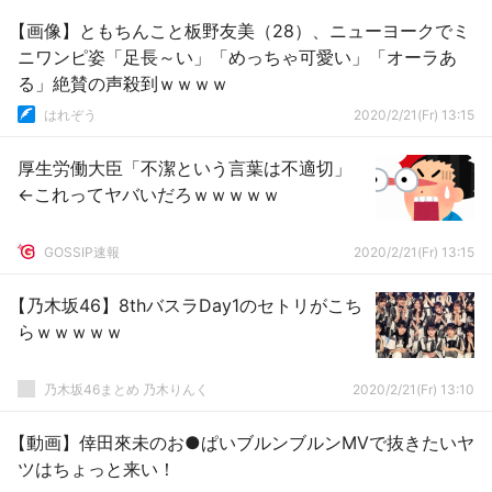
【画像】ともちんこと板野友美（28）、ニューヨークでミ
ニワンピ姿「足長～い」「めっちゃ可愛い」「オーラあ
る」絶賛の声殺到ｗｗｗｗ
はれぞう
2020/2/21(Fr) 13:15
厚生労働大臣「不潔という言葉は不適切」
←これってヤバいだろｗｗｗｗｗ
GOSSIP速報
2020/2/21(Fr) 13:15
【乃木坂46】8thバスラDay1のセトリがこち
らｗｗｗｗｗ
乃木坂46まとめ 乃木りんく
2020/2/21(Fr) 13:10
【動画】倖田來未のお●ぱいブルンブルンMVで抜きたいヤ
ツはちょっと来い！