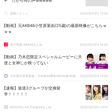
← だから何の声wwwww
芸能トピ＋＋
2020/2/21(Fr) 14:05
【動画】元AKB48小笠原茉由(25歳)の最新映像がこちらｗ
ｗｗ
地下帝国-AKB48まとめ
2020/2/21(Fr) 14:03
【動画】乃木恋限定スペシャルムービーに天
使と女神しか映ってない
乃木通☆世界最速！乃木坂46欅坂46日向坂46速報まとめ
2020/2/21(Fr) 14:02
【速報】坂道3グループが交換留
学！！！！！
NOGIVIOLA＠乃木坂46まとめ
2020/2/21(Fr) 14:01