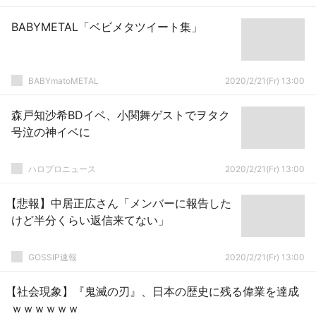
BABYMETAL「ベビメタツイート集」
BABYmatoMETAL
2020/2/21(Fr) 13:00
森戸知沙希BDイベ、小関舞ゲストでヲタク
号泣の神イベに
ハロプロニュース
2020/2/21(Fr) 13:00
【悲報】中居正広さん「メンバーに報告した
けど半分くらい返信来てない」
GOSSIP速報
2020/2/21(Fr) 13:00
【社会現象】『鬼滅の刃』、日本の歴史に残る偉業を達成
ｗｗｗｗｗｗ