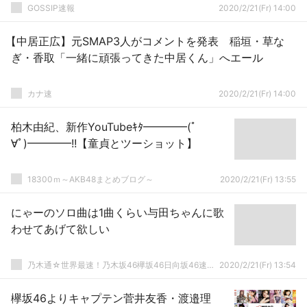
GOSSIP速報
2020/2/21(Fr) 14:00
【中居正広】元SMAP3人がコメントを発表 稲垣・草な
ぎ・香取「一緒に頑張ってきた中居くん」へエール
カナ速
2020/2/21(Fr) 14:00
柏木由紀、新作YouTubeｷﾀ━━━━(ﾟ
∀ﾟ)━━━━!!【童貞とツーショット】
18300ｍ～AKB48まとめブログ～
2020/2/21(Fr) 13:55
にゃーのソロ曲は1曲くらい与田ちゃんに歌
わせてあげて欲しい
乃木通☆世界最速！乃木坂46欅坂46日向坂46速報まとめ
2020/2/21(Fr) 13:54
欅坂46よりキャプテン菅井友香・渡邉理