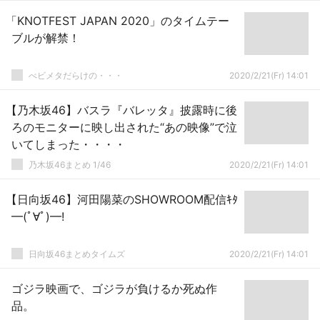
「KNOTFEST JAPAN 2020」のタイムテー
ブルが解禁！
べビメタだらけの・・・
2020/2/21(Fr) 14:01
【乃木坂46】バスラ『バレッタ』披露時に後
ろのモニターに映し出された“あの映像”で泣
いてしまった・・・・
乃木坂46まとめ 1/46
2020/2/21(Fr) 14:01
【日向坂46】河田陽菜のSHOWROOM配信ｷﾀ
━(ﾟ∀ﾟ)━!
日向坂46まとめタイムズ
2020/2/21(Fr) 14:01
ゴジラ映画で、ゴジラが負けるか死ぬ作
品。