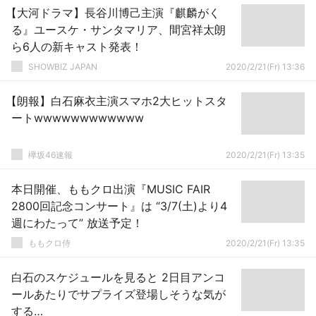
【大河ドラマ】長谷川博己主演『麒麟がく
る』ユースケ・サンタマリア、間宮祥太朗
ら6人の新キャスト発表！
SHOWBIZ JAPAN
2020/2/21(Fr) 13:36
【朗報】白石麻衣主演スマホ2大ヒットスタ
ートwwwwwwwwwwww
欅坂46速報
2020/2/21(Fr) 13:35
本日開催、ももクロ出演『MUSIC FAIR
2800回記念コンサート』は “3/7(土)より4
週にわたって” 放送予定！
ももクロ侍
2020/2/21(Fr) 13:35
白石のスケジュールを見ると 2日目アンコ
ールあたりでサプライズ登場しそうな気が
する…