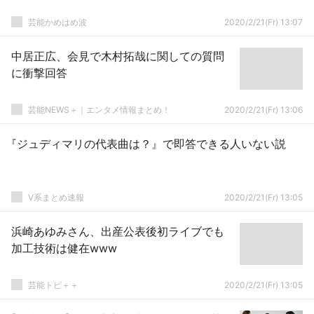
芸能かめはめ波
2020/2/21(Fr) 13:07
中居正広、会見で木村拓哉に関しての質問
に衝撃回答
芸能NEWS＋｜エンタメ情報まとめ！
2020/2/21(Fr) 13:06
『ジュディマリの代表曲は？』で即答できる人いない説
V系まとめ速報
2020/2/21(Fr) 13:05
浜崎あゆみさん、出産公表後初ライブでも
加工技術は健在www
芸能トピ＋＋
2020/2/21(Fr) 13:05