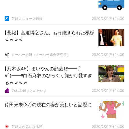
芸能人ニュース速報
2020/2/21(Fr) 14:30
【悲報】宮迫博之さん、もう飽きられた模様
ｗｗｗｗ
ミーハー総研（ミーハー総合研究所）
2020/2/21(Fr) 14:30
【乃木坂46】まいやんの顔芸ｷﾀ━━(ﾟ
∀ﾟ)━━!!白石麻衣のびっくり顔が可愛すぎ
るｗｗｗｗ
乃木坂46まとめたいよ
2020/2/21(Fr) 14:30
倖田來未(37)の現在の姿が美しいと話題に
芸能人の気になる噂
2020/2/21(Fr) 14:30