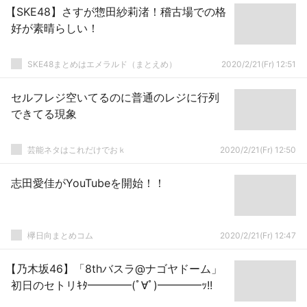
【SKE48】さすが惣田紗莉渚！稽古場での格
好が素晴らしい！
SKE48まとめはエメラルド（まとえめ）
2020/2/21(Fr) 12:51
セルフレジ空いてるのに普通のレジに行列
できてる現象
芸能ネタはこれだけでおｋ
2020/2/21(Fr) 12:50
志田愛佳がYouTubeを開始！！
欅日向まとめコム
2020/2/21(Fr) 12:47
【乃木坂46】「8thバスラ@ナゴヤドーム」
初日のセトリｷﾀ━━━━(ﾟ∀ﾟ)━━━━ｯ!!