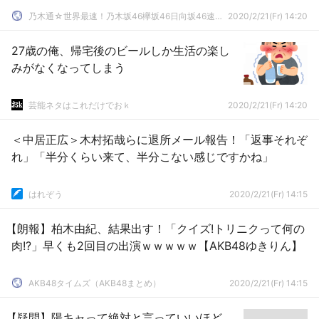
乃木通☆世界最速！乃木坂46欅坂46日向坂46速報まとめ
2020/2/21(Fr) 14:20
27歳の俺、帰宅後のビールしか生活の楽し
みがなくなってしまう
芸能ネタはこれだけでおｋ
2020/2/21(Fr) 14:20
＜中居正広＞木村拓哉らに退所メール報告！「返事それぞ
れ」「半分くらい来て、半分こない感じですかね」
はれぞう
2020/2/21(Fr) 14:15
【朗報】柏木由紀、結果出す！「クイズ!トリニクって何の
肉!?」早くも2回目の出演ｗｗｗｗｗ【AKB48ゆきりん】
AKB48タイムズ（AKB48まとめ）
2020/2/21(Fr) 14:15
【疑問】陽キャって絶対と言っていいほど