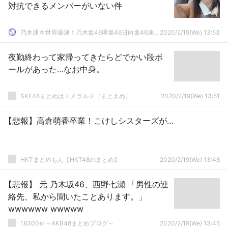
対抗できるメンバーがいない件
乃木通☆世界最速！乃木坂46欅坂46日向坂46速報まとめ
2020/2/19(We) 13:53
夜勤終わって家帰ってきたらどでかい段ボ
ールがあった…なお中身。
SKE48まとめはエメラルド（まとえめ）
2020/2/19(We) 13:51
【悲報】高倉萌香卒業！こけしシスターズが…
HKTまとめもん【HKT48のまとめ】
2020/2/19(We) 13:48
【悲報】 元 乃木坂46、西野七瀬 「男性の連
絡先、私から聞いたことあります。」
wwwwww wwwww
18300ｍ～AKB48まとめブログ～
2020/2/19(We) 13:45