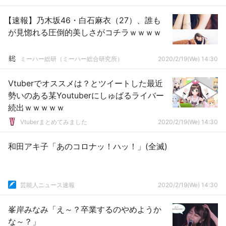
【速報】乃木坂46・白石麻衣（27）、誰も
が見惚れる圧倒的美しさがコチラｗｗｗｗ
ミーハー総研（ミーハー総合研究所）
2020/2/19(We) 14:30
Vtuberでオススメは？とツイートした最近
勢いのある某Youtuberにしゅばるライバー
続出ｗｗｗｗｗ
Vtuberまとめてみました
2020/2/19(We) 14:30
和田アキ子「あのコロナッ！ハッ！」(全滅)
芸能人ニュース速報
2020/2/19(We) 14:30
峯岸みなみ「え～？卒業するのやめようか
な～？」