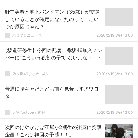
野中美希と地下バンドマン（35歳）が交際
していることが確定になったのって、こい
つが原因じゃね？
ハロプロニュース
2020/2/19(We) 13:00
【坂道研修生】今回の配属、欅坂46加入メン
バーに“こういう役割の子”いないよな・・・
乃木坂46まとめ 1/46
2020/2/19(We) 13:00
普通に陽キャだけどお前ら見苦しすぎワロ
タ
大物Youtubeｒ速報
2020/2/19(We) 13:00
次回のけやかけは守屋が2期生の楽屋に突撃
企画！これは神回の予感！！。