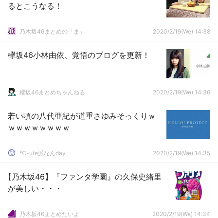
るとこうなる！
乃木坂46まとめの「ま」
2020/2/19(We) 14:38
欅坂46小林由依、覚悟のブログを更新！
櫻坂46まとめちゃんねる
2020/2/19(We) 14:36
若い頃の八代亜紀が道重さゆみそっくりｗ
ｗｗｗｗｗｗｗｗ
℃-ute派なんday
2020/2/19(We) 14:35
【乃木坂46】『ファンタ学園』の久保史緒里
が美しい・・・
乃木坂46まとめたいよ
2020/2/19(We) 14:34