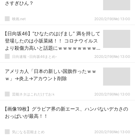
さすぎひん？
映画.net
2020/2/19(We) 13:00
【日向坂46】”ひなたのはげまし” 満を持して
登場したのは小坂菜緒！！ コロナウイルス
より殺傷力高いと話題にｗｗｗｗｗｗｗｗ
ｗｗｗ
日向速報 -日向坂46まとめ-
2020/2/19(We) 13:00
アメリカ人「日本の新しい国旗作ったｗｗ
ｗ」→炎上→アカウント削除
芸能ネタはこれだけでおｋ
2020/2/19(We) 13:00
【画像19枚】グラビア界の新エース、ハンパないデカさの
おっぱいが最高！！
気になる芸能まとめ
2020/2/19(We) 13:00