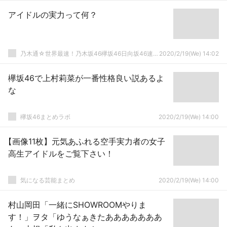
アイドルの実力って何？
乃木通☆世界最速！乃木坂46欅坂46日向坂46速報まとめ
2020/2/19(We) 14:02
欅坂46で上村莉菜が一番性格良い説あるよ
な
欅坂46まとめラボ
2020/2/19(We) 14:00
【画像11枚】元気あふれる空手実力者の女子
高生アイドルをご覧下さい！
気になる芸能まとめ
2020/2/19(We) 14:00
村山岡田「一緒にSHOWROOMやりま
す！」ヲタ「ゆうなぁきたあああああああ