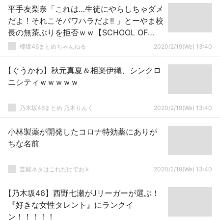
平手友梨奈「これは…生徒にやらしちゃダメ
だよ！それこそパワハラだよ!! 」とーやま校
長の無茶ぶりを拒否ｗｗ【SCHOOL OF
LOCK!】
櫻坂46まとめちゃんねる
2020/2/19(We) 13:40
【ぐうかわ】秋元真夏＆相楽伊織、シンクロ
ニシティｗｗｗｗｗ
乃木坂46まとめ 乃木りんく
2020/2/19(We) 13:40
小林製薬が開発したコロナ特効薬にありが
ちな名前
芸能ネタはこれだけでおｋ
2020/2/19(We) 13:40
【乃木坂46】西野七瀬がJリーガーが選ぶ！
『好きな女性タレント』にランクイ
ン！！！！！