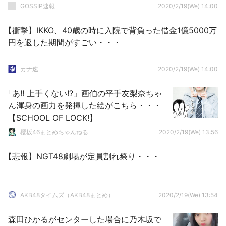
GOSSIP速報
2020/2/19(We) 14:00
【衝撃】IKKO、40歳の時に入院で背負った借金1億5000万
円を返した期間がすごい・・・
カナ速
2020/2/19(We) 14:00
「あ!! 上手くない!?」画伯の平手友梨奈ちゃ
ん渾身の画力を発揮した絵がこちら・・・
【SCHOOL OF LOCK!】
櫻坂46まとめちゃんねる
2020/2/19(We) 13:56
【悲報】NGT48劇場が定員割れ祭り・・・
AKB48タイムズ（AKB48まとめ）
2020/2/19(We) 13:54
森田ひかるがセンターした場合に乃木坂で