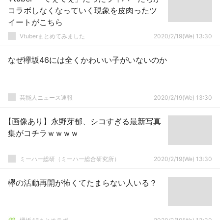
コラボしなくなっていく現象を皮肉ったツ
イートがこちら
Vtuberまとめてみました
2020/2/19(We) 13:30
なぜ欅坂46には全くかわいい子がいないのか
芸能人ニュース速報
2020/2/19(We) 13:30
【画像あり】永野芽郁、シコすぎる最新写真
集がコチラｗｗｗｗ
ミーハー総研（ミーハー総合研究所）
2020/2/19(We) 13:30
欅の活動再開が怖くてたまらない人いる？