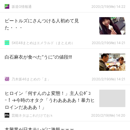
坂道G情報通
2020/2/19(We) 14:22
ビートルズにさんつける人初めて見
た・・・
SKE48まとめはエメラルド（まとえめ）
2020/2/19(We) 14:21
白石麻衣が食べた“うに”の値段!!!
乃木坂46まとめの「ま」
2020/2/19(We) 14:21
ヒロイン「何すんのよ変態！」主人公ﾎﾞｺ
ｰ！→今時のオタク「うわああああ！暴力ヒ
ロインだあああ！」
芸能ネタはこれだけでおｋ
2020/2/19(We) 14:20
本興業が日本テレビに激怒ｗｗｗ