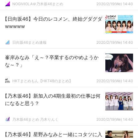
NOGIVIOLA＠乃木坂46まとめ
2020/2/19(We) 14:40
【日向坂46】今日のレコメン、終始グダグダ
wwwww
日向坂46まとめ速報
2020/2/19(We) 14:40
峯岸みなみ「え～？卒業するのやめようか
な～？」
HKTまとめもん【HKT48のまとめ】
2020/2/19(We) 14:40
【乃木坂46】新加入の4期生最初の仕事は何
になると思う？
乃木坂46まとめ 乃木りんく
2020/2/19(We) 14:40
【乃木坂46】星野みなみと一緒にコタツに入