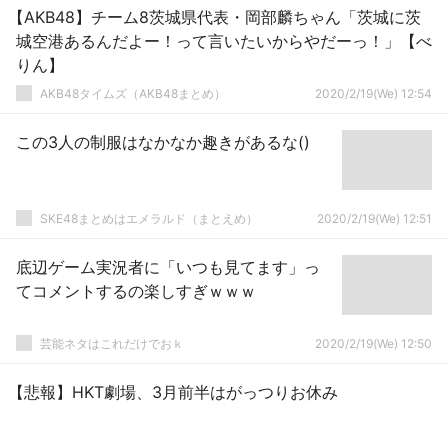
【AKB48】チーム8茨城県代表・岡部麟ちゃん「茨城に茨
城空港あるんだよー！って言いたいからやだーっ！」【べ
りん】
AKB48タイムズ（AKB48まとめ）
2020/2/19(We) 12:54
この3人の制服はなかなか趣きがあるな()
SKE48まとめはエメラルド（まとえめ）
2020/2/19(We) 12:51
底辺ゲーム実況者に「いつも見てます」っ
てコメントするの楽しすぎｗｗｗ
芸能ネタはこれだけでおｋ
2020/2/19(We) 12:50
【悲報】HKT劇場、3月前半はがっつりお休み