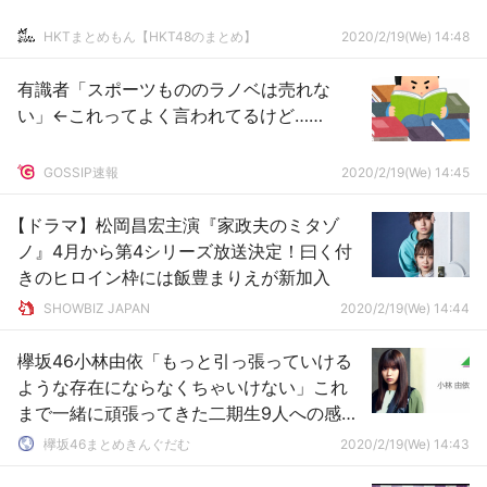
HKTまとめもん【HKT48のまとめ】
2020/2/19(We) 14:48
有識者「スポーツもののラノベは売れな
い」←これってよく言われてるけど……
GOSSIP速報
2020/2/19(We) 14:45
【ドラマ】松岡昌宏主演『家政夫のミタゾ
ノ』4月から第4シリーズ放送決定！曰く付
きのヒロイン枠には飯豊まりえが新加入
SHOWBIZ JAPAN
2020/2/19(We) 14:44
欅坂46小林由依「もっと引っ張っていける
ような存在にならなくちゃいけない」これ
まで一緒に頑張ってきた二期生9人への感謝
と共に新メンバー6名を加えた新体制への思
欅坂46まとめきんぐだむ
2020/2/19(We) 14:43
いをブログに綴る