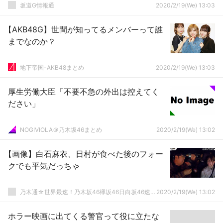
坂道G情報通
2020/2/19(We) 13:03
【AKB48G】世間が知ってるメンバーって誰
までなのか？
地下帝国-AKB48まとめ
2020/2/19(We) 13:03
厚生労働大臣「不要不急の外出は控えてく
ださい」
NOGIVIOLA＠乃木坂46まとめ
2020/2/19(We) 13:02
【画像】白石麻衣、日村が食べた後のフォー
クでも平気だっちゃ
乃木通☆世界最速！乃木坂46欅坂46日向坂46速報まとめ
2020/2/19(We) 13:02
ホラー映画に出てくる警官って役に立たな