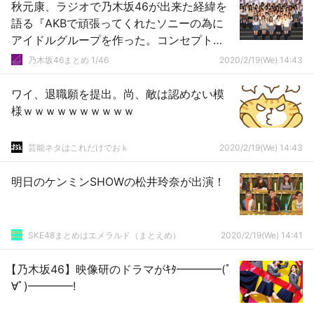
秋元康、ラジオで乃木坂46が出来た経緯を
語る『AKBで頑張ってくれたソニーの為に
アイドルグループを作った。コンセプト
は“AKBの公式ライバル”だけ・・・』
乃木坂46まとめ 1/46
2020/2/19(We) 14:43
ワイ、退職願を提出。尚、敵は認めない模
様ｗｗｗｗｗｗｗｗｗｗ
芸能ネタはこれだけでおｋ
2020/2/19(We) 14:43
明日のケンミンSHOWの松井玲奈が出演！
SKE48まとめはエメラルド（まとえめ）
2020/2/19(We) 14:41
【乃木坂46】映像研のドラマがｷﾀ━━━━(ﾟ
∀ﾟ)━━━━!