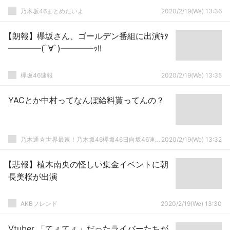
乃木坂46まとめたいよ
2020/2/19(We) 13:36
【朗報】欅坂さん、ゴールデン番組に出演ｷﾀ
━━━━(ﾟ∀ﾟ)━━━━ｯ!!
欅坂46速報
2020/2/19(We) 13:35
YACとか中村ってなんぼ給料貰ってんの？
乃木通☆世界最速！乃木坂46欅坂46日向坂46速報まとめ
2020/2/19(We) 13:32
【悲報】植木南央の怪しい集金イベントに朝
長美桜が出演
AKBフレンド
2020/2/19(We) 13:30
Vtuber 「てぇてぇ」だったライバーたちが