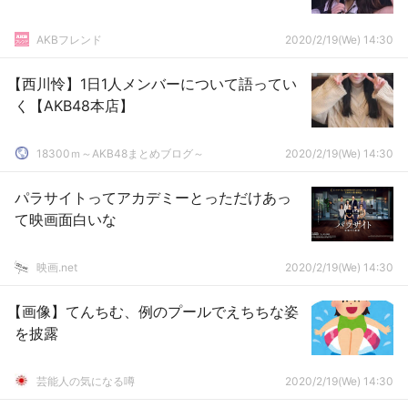
AKBフレンド
2020/2/19(We) 14:30
【西川怜】1日1人メンバーについて語ってい
く【AKB48本店】
18300ｍ～AKB48まとめブログ～
2020/2/19(We) 14:30
パラサイトってアカデミーとっただけあっ
て映画面白いな
映画.net
2020/2/19(We) 14:30
【画像】てんちむ、例のプールでえちちな姿
を披露
芸能人の気になる噂
2020/2/19(We) 14:30