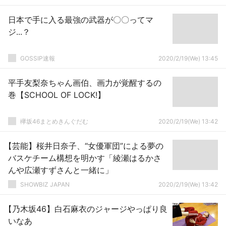
日本で手に入る最強の武器が〇〇ってマ
ジ...？
GOSSIP速報
2020/2/19(We) 13:45
平手友梨奈ちゃん画伯、画力が覚醒するの
巻【SCHOOL OF LOCK!】
欅坂46まとめきんぐだむ
2020/2/19(We) 13:42
【芸能】桜井日奈子、“女優軍団”による夢の
バスケチーム構想を明かす「綾瀬はるかさ
んや広瀬すずさんと一緒に」
SHOWBIZ JAPAN
2020/2/19(We) 13:42
【乃木坂46】白石麻衣のジャージやっぱり良
いなあ