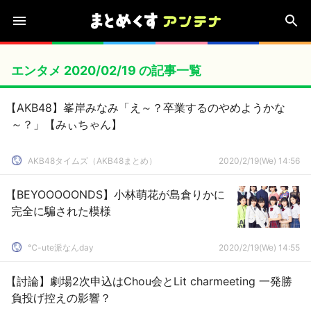
エンタメ 2020/02/19 の記事一覧
【AKB48】峯岸みなみ「え～？卒業するのやめようかな
～？」【みぃちゃん】
AKB48タイムズ（AKB48まとめ）
2020/2/19(We) 14:56
【BEYOOOOONDS】小林萌花が島倉りかに
完全に騙された模様
℃-ute派なんday
2020/2/19(We) 14:55
【討論】劇場2次申込はChou会とLit charmeeting 一発勝
負投げ控えの影響？