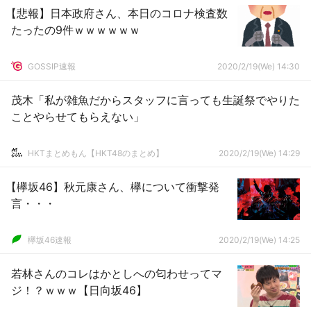
【悲報】日本政府さん、本日のコロナ検査数
たったの9件ｗｗｗｗｗｗ
GOSSIP速報
2020/2/19(We) 14:30
茂木「私が雑魚だからスタッフに言っても生誕祭でやりた
ことやらせてもらえない」
HKTまとめもん【HKT48のまとめ】
2020/2/19(We) 14:29
【欅坂46】秋元康さん、欅について衝撃発
言・・・
欅坂46速報
2020/2/19(We) 14:25
若林さんのコレはかとしへの匂わせってマ
ジ！？ｗｗｗ【日向坂46】