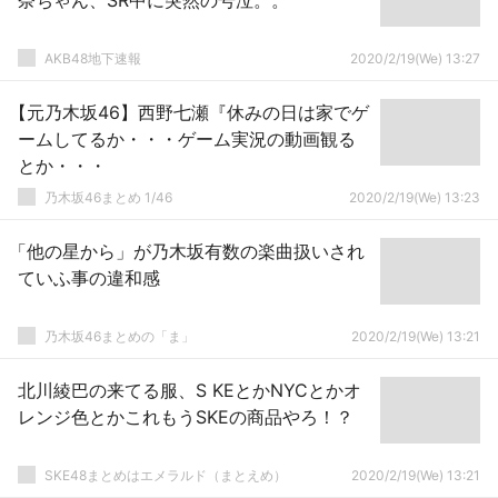
奈ちゃん、SR中に突然の号泣。。
AKB48地下速報
2020/2/19(We) 13:27
【元乃木坂46】西野七瀬『休みの日は家でゲ
ームしてるか・・・ゲーム実況の動画観る
とか・・・
乃木坂46まとめ 1/46
2020/2/19(We) 13:23
「他の星から」が乃木坂有数の楽曲扱いされ
ていふ事の違和感
乃木坂46まとめの「ま」
2020/2/19(We) 13:21
北川綾巴の来てる服、S KEとかNYCとかオ
レンジ色とかこれもうSKEの商品やろ！？
SKE48まとめはエメラルド（まとえめ）
2020/2/19(We) 13:21