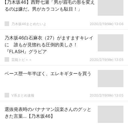
【乃木坂46】西野七瀬「男が眉毛の形を変え
るのは嫌だ。男がカラコンも駄目！」
乃木坂46まとめたいよ
2020/2/19(We) 13:06
乃木坂46白石麻衣（27）がますますキレイ
に 誰もが見惚れる圧倒的美しさ！
『FLASH』グラビア
芸能トピ＋＋
2020/2/19(We) 13:05
ベース歴一年半ぼく、エレキギターを買う
V系まとめ速報
2020/2/19(We) 13:05
選抜発表時のバナナマン設楽さんのグッと
きた言葉…【乃木坂46】