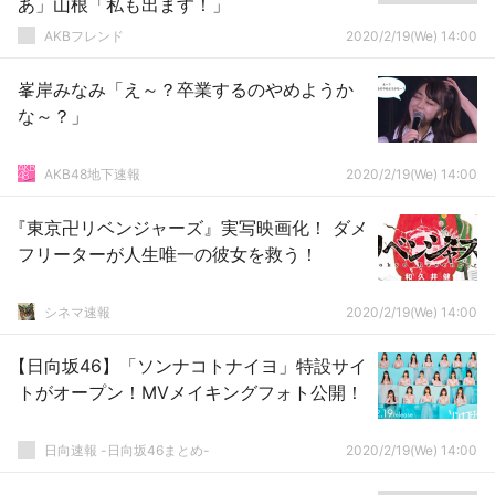
あ」山根「私も出ます！」
AKBフレンド
2020/2/19(We) 14:00
峯岸みなみ「え～？卒業するのやめようか
な～？」
AKB48地下速報
2020/2/19(We) 14:00
『東京卍リベンジャーズ』実写映画化！ ダメ
フリーターが人生唯一の彼女を救う！
シネマ速報
2020/2/19(We) 14:00
【日向坂46】「ソンナコトナイヨ」特設サイ
トがオープン！MVメイキングフォト公開！
日向速報 -日向坂46まとめ-
2020/2/19(We) 14:00