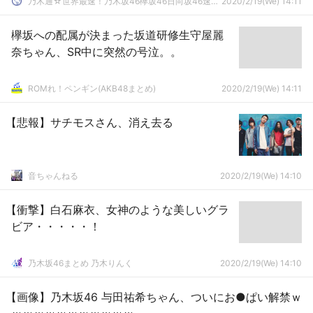
乃木通☆世界最速！乃木坂46欅坂46日向坂46速報まとめ
2020/2/19(We) 14:11
欅坂への配属が決まった坂道研修生守屋麗
奈ちゃん、SR中に突然の号泣。。
ROMれ！ペンギン(AKB48まとめ)
2020/2/19(We) 14:11
【悲報】サチモスさん、消え去る
音ちゃんねる
2020/2/19(We) 14:10
【衝撃】白石麻衣、女神のような美しいグラ
ビア・・・・・！
乃木坂46まとめ 乃木りんく
2020/2/19(We) 14:10
【画像】乃木坂46 与田祐希ちゃん、ついにお●ぱい解禁ｗ