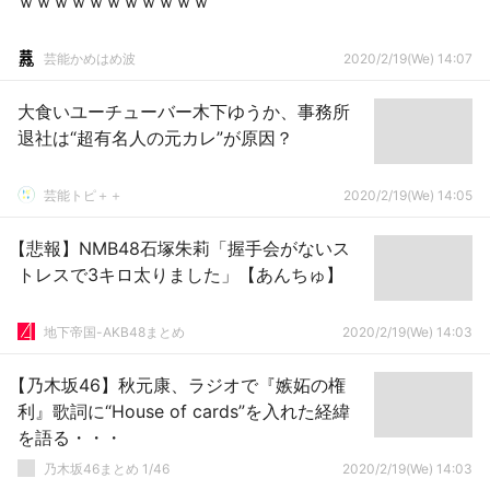
ｗｗｗｗｗｗｗｗｗｗｗ
芸能かめはめ波
2020/2/19(We) 14:07
大食いユーチューバー木下ゆうか、事務所
退社は“超有名人の元カレ”が原因？
芸能トピ＋＋
2020/2/19(We) 14:05
【悲報】NMB48石塚朱莉「握手会がないス
トレスで3キロ太りました」【あんちゅ】
地下帝国-AKB48まとめ
2020/2/19(We) 14:03
【乃木坂46】秋元康、ラジオで『嫉妬の権
利』歌詞に“House of cards”を入れた経緯
を語る・・・
乃木坂46まとめ 1/46
2020/2/19(We) 14:03