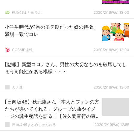
欅坂46まとめラボ
2020/2/19(We) 13:00
小学生時代が1番のモテ期だった奴の特徴、
満場一致でコレ
GOSSIP速報
2020/2/19(We) 13:00
【悲報】新型コロナさん、男性の大切なものを破壊してし
まう可能性がある模様・・・
カナ速
2020/2/19(We) 13:00
【日向坂46】秋元康さん「本人とファンの方
たちが導いてくれる」グループの曲やイメ
ージの誕生秘話を語る！【佐久間宣行の東
京ドリームエンターテインメント】
日向坂46まとめちゃんねる
2020/2/19(We) 12:55