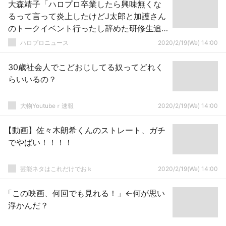
大森靖子「ハロプロ卒業したら興味無くな
るって言って炎上したけどJ太郎と加護さん
のトークイベント行ったし辞めた研修生追
いかけてる」
ハロプロニュース
2020/2/19(We) 14:00
30歳社会人でこどおじしてる奴ってどれく
らいいるの？
大物Youtubeｒ速報
2020/2/19(We) 14:00
【動画】佐々木朗希くんのストレート、ガチ
でやばい！！！！
芸能ネタはこれだけでおｋ
2020/2/19(We) 14:00
「この映画、何回でも見れる！」←何が思い
浮かんだ？