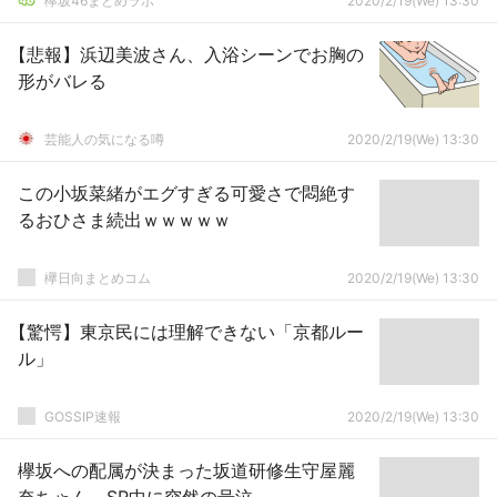
欅坂46まとめラボ
2020/2/19(We) 13:30
【悲報】浜辺美波さん、入浴シーンでお胸の
形がバレる
芸能人の気になる噂
2020/2/19(We) 13:30
この小坂菜緒がエグすぎる可愛さで悶絶す
るおひさま続出ｗｗｗｗｗ
欅日向まとめコム
2020/2/19(We) 13:30
【驚愕】東京民には理解できない「京都ルー
ル」
GOSSIP速報
2020/2/19(We) 13:30
欅坂への配属が決まった坂道研修生守屋麗