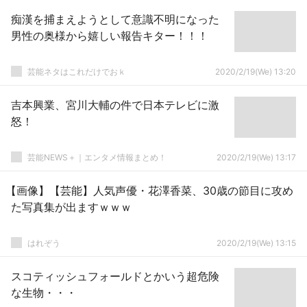
痴漢を捕まえようとして意識不明になった
男性の奥様から嬉しい報告キター！！！
芸能ネタはこれだけでおｋ
2020/2/19(We) 13:20
吉本興業、宮川大輔の件で日本テレビに激
怒！
芸能NEWS＋｜エンタメ情報まとめ！
2020/2/19(We) 13:17
【画像】【芸能】人気声優・花澤香菜、30歳の節目に攻め
た写真集が出ますｗｗｗ
はれぞう
2020/2/19(We) 13:15
スコティッシュフォールドとかいう超危険
な生物・・・