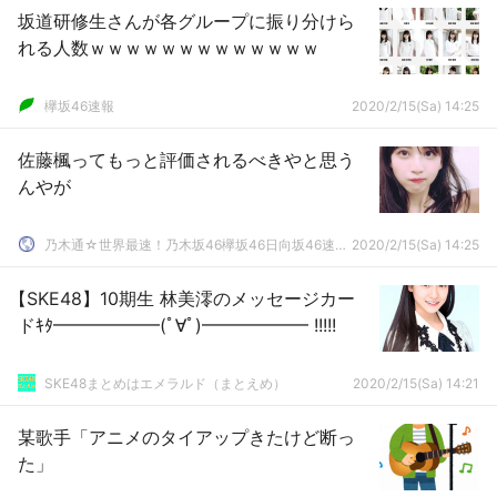
坂道研修生さんが各グループに振り分けら
れる人数ｗｗｗｗｗｗｗｗｗｗｗｗｗ
欅坂46速報
2020/2/15(Sa) 14:25
佐藤楓ってもっと評価されるべきやと思う
んやが
乃木通☆世界最速！乃木坂46欅坂46日向坂46速報まとめ
2020/2/15(Sa) 14:25
【SKE48】10期生 林美澪のメッセージカー
ドｷﾀ━━━━━━(ﾟ∀ﾟ)━━━━━━ !!!!!
SKE48まとめはエメラルド（まとえめ）
2020/2/15(Sa) 14:21
某歌手「アニメのタイアップきたけど断っ
た」