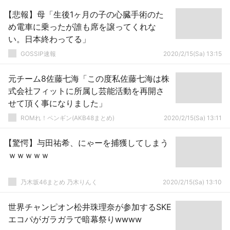
【悲報】母「生後1ヶ月の子の心臓手術のた
め電車に乗ったが誰も席を譲ってくれな
い。日本終わってる」
GOSSIP速報
2020/2/15(Sa) 13:15
元チーム8佐藤七海「この度私佐藤七海は株
式会社フィットに所属し芸能活動を再開さ
せて頂く事になりました」
ROMれ！ペンギン(AKB48まとめ)
2020/2/15(Sa) 13:11
【驚愕】与田祐希、にゃーを捕獲してしまう
ｗｗｗｗｗ
乃木坂46まとめ 乃木りんく
2020/2/15(Sa) 13:10
世界チャンピオン松井珠理奈が参加するSKE
エコパがガラガラで暗幕祭りwwww