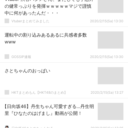
の健常っぷりを発揮ｗｗｗｗｗマジで謹慎
中に何があったんだ・・・
Vtuberまとめてみました
2020/2/15(Sa) 13:30
運転中の割り込みあるあるに共感者多数
www
GOSSIP速報
2020/2/15(Sa) 13:30
さとちゃんのおっぱい
HKTまとめもん【HKT48のまとめ】
2020/2/15(Sa) 13:27
【日向坂46】丹生ちゃん可愛すぎる…丹生明
里『ひなたのはげまし』動画が公開！