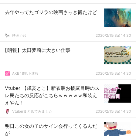
去年やってたゴジラの映画さっき観たけど
映画.net
2020/2/15(Sa) 14:30
【朗報】太田夢莉に大きい仕事
AKB48地下速報
2020/2/15(Sa) 14:30
Vtuber 【戌亥とこ】新衣装お披露目時のス
レ民たちの反応がこちらｗｗｗｗｗ和装え
えやん！
Vtuberまとめてみました
2020/2/15(Sa) 14:30
明日この女の子のサイン会行ってくるんだ
が