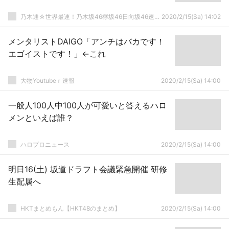
乃木通☆世界最速！乃木坂46欅坂46日向坂46速報まとめ
2020/2/15(Sa) 14:02
メンタリストDAIGO「アンチはバカです！
エゴイストです！」←これ
大物Youtubeｒ速報
2020/2/15(Sa) 14:00
一般人100人中100人が可愛いと答えるハロ
メンといえば誰？
ハロプロニュース
2020/2/15(Sa) 14:00
明日16(土) 坂道ドラフト会議緊急開催 研修
生配属へ
HKTまとめもん【HKT48のまとめ】
2020/2/15(Sa) 14:00