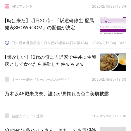
AKBフレンド
2020/2/15(Sa) 13:34
【時は来た】明日20時～「坂道研修生 配属
発表SHOWROOM」の配信が決定
乃木通☆世界最速！乃木坂46欅坂46日向坂46速報まとめ
2020/2/15(Sa) 13:32
【懐かしい】10代の頃に吉野家で牛丼に生卵
落として食べたら感動した件ｗｗｗｗ
ミーハー総研（ミーハー総合研究所）
2020/2/15(Sa) 13:30
乃木坂46堀未央奈、誰もが見惚れる色白美肌披露
芸能人ニュース速報
2020/2/15(Sa) 13:30
Vtuber 渋谷ハジメさん、またしても予想外