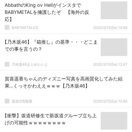
AbbathのKing ov Hellがインスタで
BABYMETALを擁護したぞ 【海外の反
応】
BABYMETALIZE
2020/2/15(Sa) 12:48
【乃木坂46】『箱推し』の基準・・・どこま
での事を言うの？
乃木坂46まとめたいよ
2020/2/15(Sa) 12:47
賀喜遥香ちゃんのディズニー写真を高画質化してみた結
果…くっそかわええｗｗｗ【乃木坂46】
坂道G情報通
2020/2/15(Sa) 12:46
【衝撃】坂道研修生で新坂道グループ立ち上
げの可能性ｗｗｗｗｗｗｗｗ