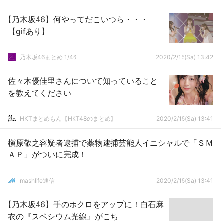
【乃木坂46】何やってだこいつら・・・
【gifあり】
乃木坂46まとめ 1/46
2020/2/15(Sa) 13:42
佐々木優佳里さんについて知っていること
を教えてください
HKTまとめもん【HKT48のまとめ】
2020/2/15(Sa) 13:41
槇原敬之容疑者逮捕で薬物逮捕芸能人イニシャルで「ＳＭ
ＡＰ」がついに完成！
mashlife通信
2020/2/15(Sa) 13:41
【乃木坂46】手のホクロをアップに！白石麻
衣の『スペシウム光線』がこち