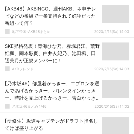
【AKB48】AKBINGO、週刊AKB、ネ申テレ
ビなどの番組で一番支持されて好評だった
番組って何？
地下帝国-AKB48まとめ
2020/2/15(Sa) 14:03
SKE昇格発表！青海ひな乃、赤堀君江、荒野
姫楓、岡本彩夏、白井友紀乃、池田楓、田
辺美月が正規メンバーに！
AKBフレンド
2020/2/15(Sa) 14:03
【乃木坂46】部屋着かっきー、エプロンを選
んであげるかっきー、バレンタインかっき
ー、時計を見上げるかっきー、告白かっき
ー・・・【gifあり】
乃木坂46まとめ 1/46
2020/2/15(Sa) 14:02
【研修生】坂道キャプテンがドラフト指名し
てけば盛り上がる