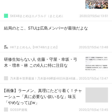
SKE48まとめはエメラルド（まとえめ）
2020/2/15(Sa) 13:51
結局のとこ、STUは広島メンバーが最強だよな
HKTまとめもん【HKT48のまとめ】
2020/2/15(Sa) 13:48
研修生知らない人 佐藤・守屋・幸坂・弓
木・増本・林 この6人に特に注目な
乃木通☆世界最速！乃木坂46欅坂46日向坂46速報まとめ
2020/2/15(Sa) 13:47
【画像】ラーメン、真理にたどり着く！チャ
ーシュー「具に必要ない奴いるな」味玉
「やめなってばw」
GOSSIP速報
2020/2/15(Sa) 13:45