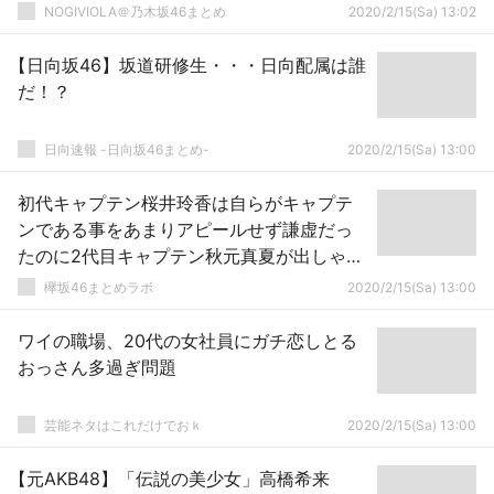
NOGIVIOLA＠乃木坂46まとめ
2020/2/15(Sa) 13:02
【日向坂46】坂道研修生・・・日向配属は誰
だ！？
日向速報 -日向坂46まとめ-
2020/2/15(Sa) 13:00
初代キャプテン桜井玲香は自らがキャプテ
ンである事をあまりアピールせず謙虚だっ
たのに2代目キャプテン秋元真夏が出しゃば
りまくる理由
欅坂46まとめラボ
2020/2/15(Sa) 13:00
ワイの職場、20代の女社員にガチ恋しとる
おっさん多過ぎ問題
芸能ネタはこれだけでおｋ
2020/2/15(Sa) 13:00
【元AKB48】「伝説の美少女」高橋希来