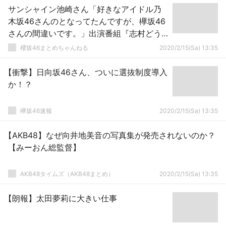
サンシャイン池崎さん「好きなアイドル乃
木坂46さんのとなってたんですが、欅坂46
さんの間違いです。」出演番組『志村どう
ぶつ園』でのテロップを自身のツイッター
櫻坂46まとめちゃんねる
2020/2/15(Sa) 13:35
で訂正
【衝撃】日向坂46さん、ついに選抜制度導入
か！？
欅坂46速報
2020/2/15(Sa) 13:35
【AKB48】なぜ向井地美音の写真集が発売されないのか？
【みーおん総監督】
AKB48タイムズ（AKB48まとめ）
2020/2/15(Sa) 13:35
【朗報】太田夢莉に大きい仕事