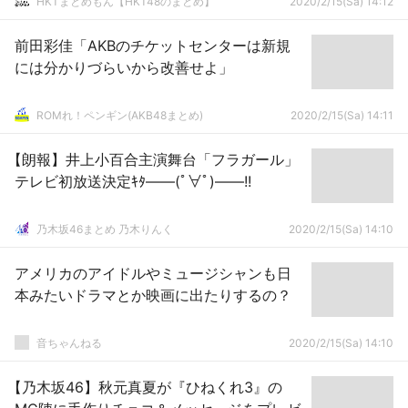
HKTまとめもん【HKT48のまとめ】
2020/2/15(Sa) 14:12
前田彩佳「AKBのチケットセンターは新規
には分かりづらいから改善せよ」
ROMれ！ペンギン(AKB48まとめ)
2020/2/15(Sa) 14:11
【朗報】井上小百合主演舞台「フラガール」
テレビ初放送決定ｷﾀ――(ﾟ∀ﾟ)――!!
乃木坂46まとめ 乃木りんく
2020/2/15(Sa) 14:10
アメリカのアイドルやミュージシャンも日
本みたいドラマとか映画に出たりするの？
音ちゃんねる
2020/2/15(Sa) 14:10
【乃木坂46】秋元真夏が『ひねくれ3』の