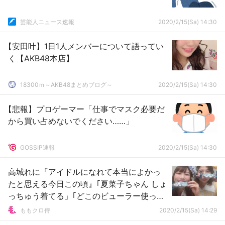
芸能人ニュース速報
2020/2/15(Sa) 14:30
【安田叶】1日1人メンバーについて語ってい
く【AKB48本店】
18300ｍ～AKB48まとめブログ～
2020/2/15(Sa) 14:30
【悲報】プロゲーマー「仕事でマスク必要だ
から買い占めないでください……」
GOSSIP速報
2020/2/15(Sa) 14:30
高城れに『アイドルになれて本当によかっ
たと思える今日この頃』｢夏菜子ちゃん しょ
っちゅう着てる」｢どこのビューラー使って
る?」｢れにちゃんありがとう」
ももクロ侍
2020/2/15(Sa) 14:29