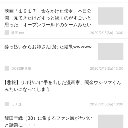
映画「１９１７ 命をかけた伝令」本日公
開 見てきたけどずっと続くのがすごいと
思った オープンワールドのゲームみたい
ですごかった
映画.net
2020/2/15(Sa) 13:00
酔っ払いからお姉さん助けた結果wwwww
GOSSIP速報
2020/2/15(Sa) 13:00
【悲報】リボ払いに手を出した漫画家、闇金ウシジマくん
みたいになってしまう
カナ速
2020/2/15(Sa) 13:00
飯田圭織（38）に集まるファン層がヤバい
と話題に・・・