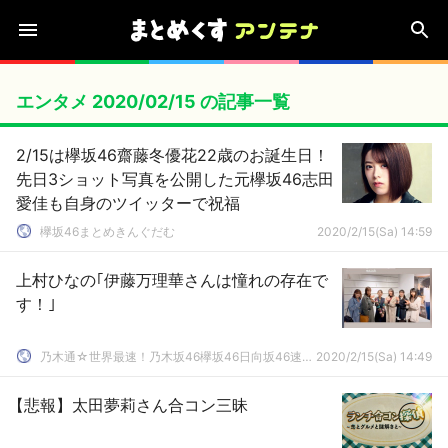
エンタメ 2020/02/15 の記事一覧
2/15は欅坂46齋藤冬優花22歳のお誕生日！
先日3ショット写真を公開した元欅坂46志田
愛佳も自身のツイッターで祝福
欅坂46まとめきんぐだむ
2020/2/15(Sa) 14:59
上村ひなの｢伊藤万理華さんは憧れの存在で
す！｣
乃木通☆世界最速！乃木坂46欅坂46日向坂46速報まとめ
2020/2/15(Sa) 14:49
【悲報】太田夢莉さん合コン三昧