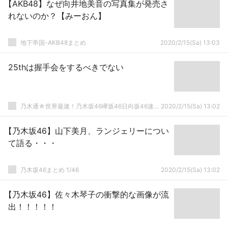
【AKB48】なぜ向井地美音の写真集が発売さ
れないのか？【みーおん】
地下帝国-AKB48まとめ
2020/2/15(Sa) 13:03
25thは握手会をするべきでない
乃木通☆世界最速！乃木坂46欅坂46日向坂46速報まとめ
2020/2/15(Sa) 13:02
【乃木坂46】山下美月、ランジェリーについ
て語る・・・
乃木坂46まとめ 1/46
2020/2/15(Sa) 13:02
【乃木坂46】佐々木琴子の衝撃的な画像が流
出！！！！！