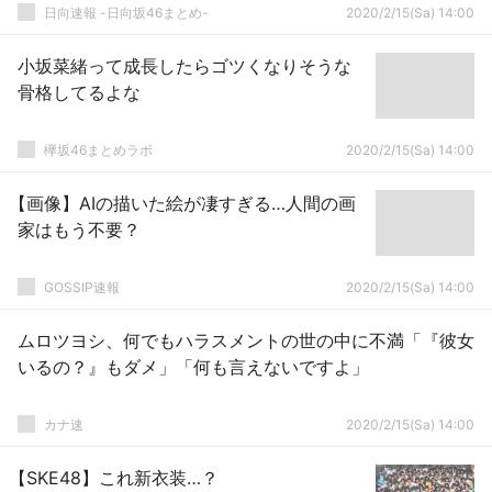
日向速報 -日向坂46まとめ-
2020/2/15(Sa) 14:00
小坂菜緒って成長したらゴツくなりそうな
骨格してるよな
欅坂46まとめラボ
2020/2/15(Sa) 14:00
【画像】AIの描いた絵が凄すぎる…人間の画
家はもう不要？
GOSSIP速報
2020/2/15(Sa) 14:00
ムロツヨシ、何でもハラスメントの世の中に不満「『彼女
いるの？』もダメ」「何も言えないですよ」
カナ速
2020/2/15(Sa) 14:00
【SKE48】これ新衣装…？