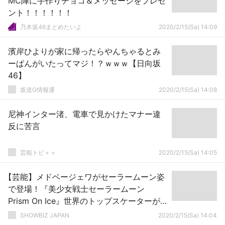
MC陣に手作りチョコ＆メッセージをプレゼ
ント！！！！！！
乃木坂46まとめたいよ
2020/2/15(Sa) 14:09
濱岸ひよりが家に帰ったらやんちゃるとみ
ーぱんがいたってマジ！？ｗｗｗ【日向坂
46】
坂道G情報通
2020/2/15(Sa) 14:08
尼神インター渚、電車で見かけたマナー違
反に苦言
芸能トピ＋＋
2020/2/15(Sa) 14:05
【芸能】メドベージェワがセーラームーン姿
で登場！『美少女戦士セーラームーン
Prism On Ice』世界のトップスケーターが
集結
SHOWBIZ JAPAN
2020/2/15(Sa) 14:04