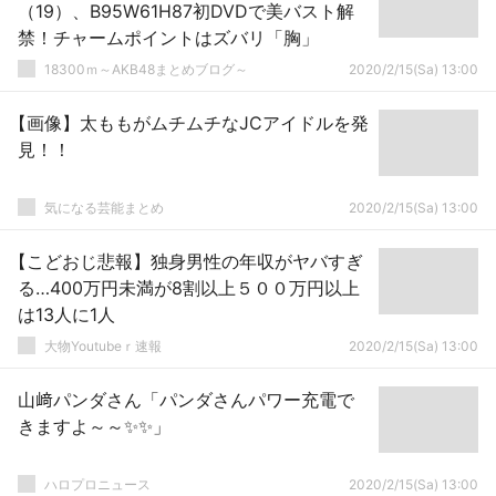
（19）、B95W61H87初DVDで美バスト解
禁！チャームポイントはズバリ「胸」
18300ｍ～AKB48まとめブログ～
2020/2/15(Sa) 13:00
【画像】太ももがムチムチなJCアイドルを発
見！！
気になる芸能まとめ
2020/2/15(Sa) 13:00
【こどおじ悲報】独身男性の年収がヤバすぎ
る…400万円未満が8割以上５００万円以上
は13人に1人
大物Youtubeｒ速報
2020/2/15(Sa) 13:00
山﨑パンダさん「パンダさんパワー充電で
きますよ～～✨✨」
ハロプロニュース
2020/2/15(Sa) 13:00