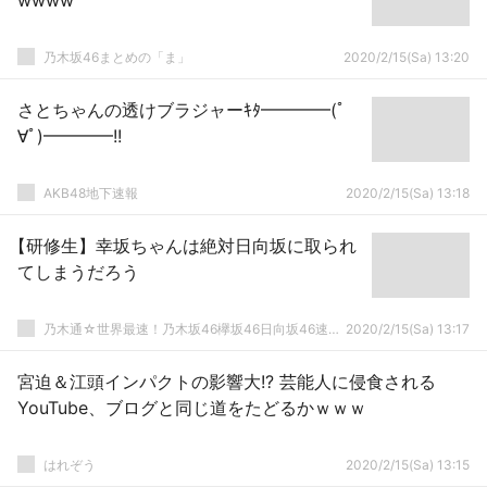
wwww
乃木坂46まとめの「ま」
2020/2/15(Sa) 13:20
さとちゃんの透けブラジャーｷﾀ━━━━(ﾟ
∀ﾟ)━━━━!!
AKB48地下速報
2020/2/15(Sa) 13:18
【研修生】幸坂ちゃんは絶対日向坂に取られ
てしまうだろう
乃木通☆世界最速！乃木坂46欅坂46日向坂46速報まとめ
2020/2/15(Sa) 13:17
宮迫＆江頭インパクトの影響大!? 芸能人に侵食される
YouTube、ブログと同じ道をたどるかｗｗｗ
はれぞう
2020/2/15(Sa) 13:15