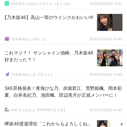
SKE48まとめはエメラルド（まとえめ）
2020/2/15(Sa) 14:41
【乃木坂46】高山一実のウインクかわいい!!!
乃木坂46まとめの「ま」
2020/2/15(Sa) 14:40
これマジ？！ サンシャイン池崎、乃木坂46
好きだった？！
乃木坂46まとめ 乃木りんく
2020/2/15(Sa) 14:40
SKE昇格発表！青海ひな乃、赤堀君江、荒野姫楓、岡本彩
夏、白井友紀乃、池田楓、田辺美月が正規メンバーに！
HKTまとめもん【HKT48のまとめ】
2020/2/15(Sa) 14:40
欅坂46渡邉理佐「これからもよろしくね」