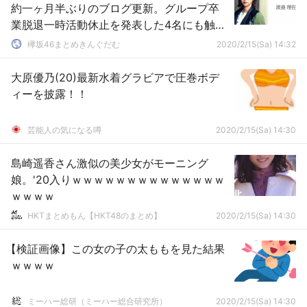
約一ヶ月半ぶりのブログ更新。グループ卒
業脱退一時活動休止を発表した4名にも触れ
今後への思いを綴る
欅坂46まとめきんぐだむ
2020/2/15(Sa) 14:32
大原優乃(20)最新水着グラビアで圧巻ボデ
ィーを披露！！
芸能人の気になる噂
2020/2/15(Sa) 14:30
島崎遥香さん激似の美少女がモーニング
娘。'20入りｗｗｗｗｗｗｗｗｗｗｗｗｗｗ
ｗｗｗｗ
HKTまとめもん【HKT48のまとめ】
2020/2/15(Sa) 14:30
【検証画像】この女の子の太ももを見た結果
ｗｗｗｗ
ミーハー総研（ミーハー総合研究所）
2020/2/15(Sa) 14:30