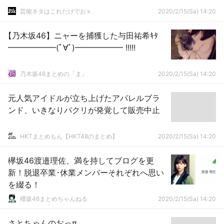
芸能ネタはこれだけでおｋ
2020/2/15(Sa) 14:20
【乃木坂46】ニャーを捕獲した与田祐希ｷﾀ
━━━━━━(ﾟ∀ﾟ)━━━━━━ !!!!!
乃木坂46まとめの「ま」
2020/2/15(Sa) 14:20
元人気アイドルが立ち上げたアパレルブラ
ンド、いきなりパクリが発覚して販売中止
HKTまとめもん【HKT48のまとめ】
2020/2/15(Sa) 14:20
欅坂46渡邉理佐、満を持してブログを更
新！脱退卒業･休業メンバーそれぞれへ思い
を綴る！
櫻坂46まとめちゃんねる
2020/2/15(Sa) 14:20
さとちゃんのおっπ