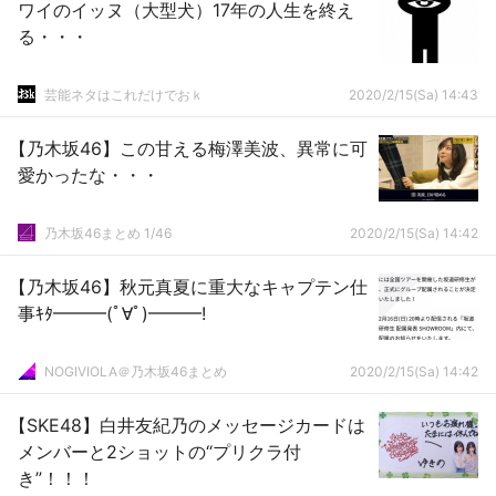
ワイのイッヌ（大型犬）17年の人生を終え
る・・・
芸能ネタはこれだけでおｋ
2020/2/15(Sa) 14:43
【乃木坂46】この甘える梅澤美波、異常に可
愛かったな・・・
乃木坂46まとめ 1/46
2020/2/15(Sa) 14:42
【乃木坂46】秋元真夏に重大なキャプテン仕
事ｷﾀ━━━(ﾟ∀ﾟ)━━━!
NOGIVIOLA＠乃木坂46まとめ
2020/2/15(Sa) 14:42
【SKE48】白井友紀乃のメッセージカードは
メンバーと2ショットの“プリクラ付
き”！！！