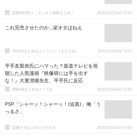
芸能NEWS＋｜エンタメ情報まとめ！
2020/2/15(Sa) 12:53
これ完売させたのか…栄オタぱねえ
SKE48まとめはエメラルド（まとえめ）
2020/2/15(Sa) 12:51
平手友梨奈氏にハマった？坂道テレビを視
聴した人気漫画『映像研には手を出す
な！』大童澄瞳先生、平手氏に反応
欅坂46まとめきんぐだむ
2020/2/15(Sa) 12:50
PSP「シャーッ！シャーッ！(迫真)」俺「う
っるさ」
芸能ネタはこれだけでおｋ
2020/2/15(Sa) 12:50