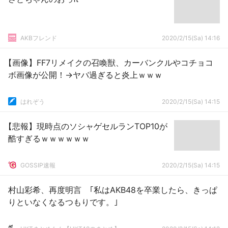
AKBフレンド
2020/2/15(Sa) 14:16
【画像】FF7リメイクの召喚獣、カーバンクルやコチョコ
ボ画像が公開！→ヤバ過ぎると炎上ｗｗｗ
はれぞう
2020/2/15(Sa) 14:15
【悲報】現時点のソシャゲセルランTOP10が
酷すぎるｗｗｗｗｗｗ
GOSSIP速報
2020/2/15(Sa) 14:15
村山彩希、再度明言 ｢私はAKB48を卒業したら、きっぱ
りといなくなるつもりです。｣