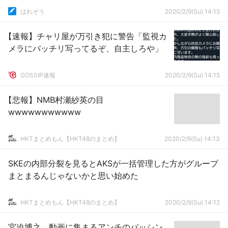
はれぞう
2020/2/9(Su) 14:15
【速報】チャリ屋が万引き犯に警告「監視カ
メラにバッチリ写ってるぞ、自主しろや」
GOSSIP速報
2020/2/9(Su) 14:15
【悲報】NMB村瀬紗英の目
wwwwwwwwwww
HKTまとめもん【HKT48のまとめ】
2020/2/9(Su) 14:13
SKEの内部分裂を見るとAKSが一括管理した方がグループ
まとまるんじゃないかと思い始めた
HKTまとめもん【HKT48のまとめ】
2020/2/9(Su) 14:12
宮迫博之、動画に集まるアンチのバッシン