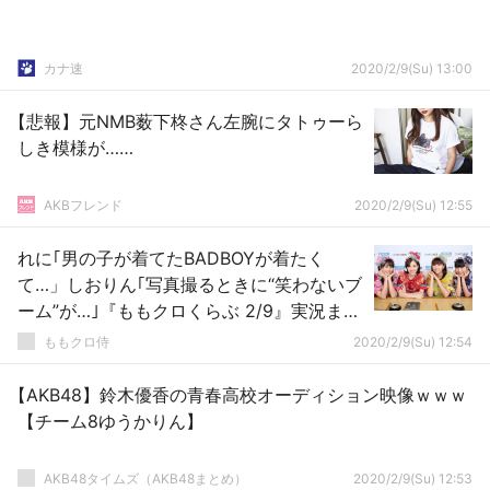
カナ速
2020/2/9(Su) 13:00
【悲報】元NMB薮下柊さん左腕にタトゥーら
しき模様が……
AKBフレンド
2020/2/9(Su) 12:55
れに｢男の子が着てたBADBOYが着たく
て…」しおりん｢写真撮るときに“笑わないブ
ーム”が…｣『ももクロくらぶ 2/9』実況まと
め！
ももクロ侍
2020/2/9(Su) 12:54
【AKB48】鈴木優香の青春高校オーディション映像ｗｗｗ
【チーム8ゆうかりん】
AKB48タイムズ（AKB48まとめ）
2020/2/9(Su) 12:53