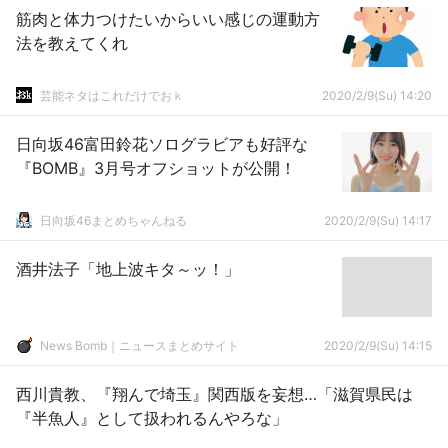
筋肉と体力つけたいからいい感じの運動方
法を教えてくれ
芸能ネタはこれだけでおｋ
2020/2/9(Su) 14:20
日向坂46富田鈴花ソログラビアも好評な
『BOMB』3月号オフショットが公開！
日向坂46まとめちゃんねる
2020/2/9(Su) 14:17
酒井法子「地上波キタ～ッ！」
News Bomb｜ニュースまとめサイト
2020/2/9(Su) 14:15
西川貴教、『翔んで埼玉』関西版を妄想…「滋賀県民は
『半魚人』として扱われるんやろな」