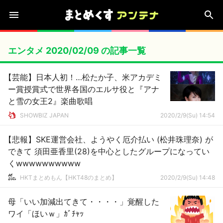
エンタメ 2020/02/09 の記事一覧
【芸能】日本人初！…松たか子、米アカデミ
ー賞授賞式で世界各国のエルサ役と『アナ
と雪の女王2』楽曲歌唱
SHOWBIZ JAPAN
2020/2/9(Su) 14:54
【悲報】SKE運営会社、ようやく厄介払い (松井珠理奈) が
できて 須田亜香里(28)を中心としたグループになってい
くwwwwwwwwww
HKTまとめもん【HKT48のまとめ】
2020/2/9(Su) 14:48
母「いい加減出てきて・・・・」覚醒した
ワイ「ほいｗ」ｶﾞﾁｬｯ