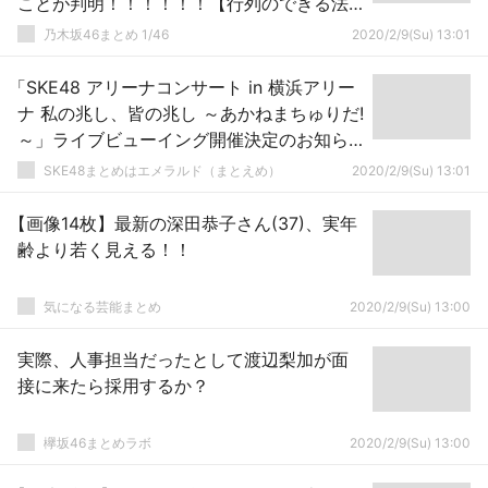
ことが判明！！！！！！【行列のできる法
律相談所】
乃木坂46まとめ 1/46
2020/2/9(Su) 13:01
「SKE48 アリーナコンサート in 横浜アリー
ナ 私の兆し、皆の兆し ～あかねまちゅりだ!
～」ライブビューイング開催決定のお知ら
せ
SKE48まとめはエメラルド（まとえめ）
2020/2/9(Su) 13:01
【画像14枚】最新の深田恭子さん(37)、実年
齢より若く見える！！
気になる芸能まとめ
2020/2/9(Su) 13:00
実際、人事担当だったとして渡辺梨加が面
接に来たら採用するか？
欅坂46まとめラボ
2020/2/9(Su) 13:00