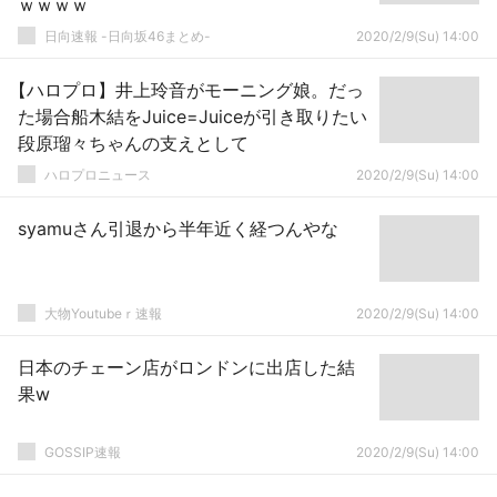
ｗｗｗｗ
日向速報 -日向坂46まとめ-
2020/2/9(Su) 14:00
【ハロプロ】井上玲音がモーニング娘。だっ
た場合船木結をJuice=Juiceが引き取りたい
段原瑠々ちゃんの支えとして
ハロプロニュース
2020/2/9(Su) 14:00
syamuさん引退から半年近く経つんやな
大物Youtubeｒ速報
2020/2/9(Su) 14:00
日本のチェーン店がロンドンに出店した結
果w
GOSSIP速報
2020/2/9(Su) 14:00