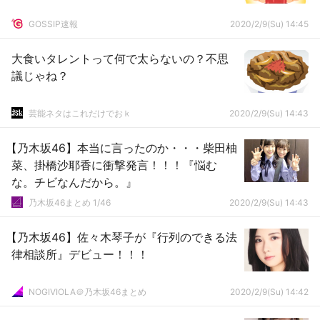
GOSSIP速報
2020/2/9(Su) 14:45
大食いタレントって何で太らないの？不思
議じゃね？
芸能ネタはこれだけでおｋ
2020/2/9(Su) 14:43
【乃木坂46】本当に言ったのか・・・柴田柚
菜、掛橋沙耶香に衝撃発言！！！『悩む
な。チビなんだから。』
乃木坂46まとめ 1/46
2020/2/9(Su) 14:43
【乃木坂46】佐々木琴子が『行列のできる法
律相談所』デビュー！！！
NOGIVIOLA＠乃木坂46まとめ
2020/2/9(Su) 14:42