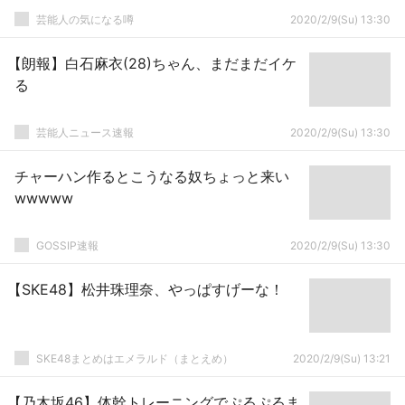
芸能人の気になる噂
2020/2/9(Su) 13:30
【朗報】白石麻衣(28)ちゃん、まだまだイケ
る
芸能人ニュース速報
2020/2/9(Su) 13:30
チャーハン作るとこうなる奴ちょっと来い
wwwww
GOSSIP速報
2020/2/9(Su) 13:30
【SKE48】松井珠理奈、やっぱすげーな！
SKE48まとめはエメラルド（まとえめ）
2020/2/9(Su) 13:21
【乃木坂46】体幹トレーニングでぷるぷるま