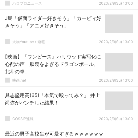
ハロプロニュース
2020/2/9(Su) 13:00
J民「仮面ライダー好きそう」「カービィ好
きそう」「アニメ好きそう」
大物Youtubeｒ速報
2020/2/9(Su) 13:00
【映画】『ワンピース』ハリウッド実写化に
心配の声 脳裏をよぎるドラゴンボール、
北斗の拳…
映画.net
2020/2/9(Su) 13:00
具志堅用高(65)「本気で殴ってみ？」 井上
尚弥がパンチした結果！
GOSSIP速報
2020/2/9(Su) 13:00
最近の男子高校生が可愛すぎるｗｗｗｗｗｗ