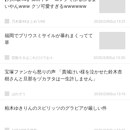
いやんwww クソ可愛すぎるwwwwww
乃木坂46まとめ 1/46
2020/2/9(Su) 13:21
福岡でプリウスミサイルが暴れまくってて
草
芸能ネタはこれだけでおｋ
2020/2/9(Su) 13:20
宝塚ファンから怒りの声 「貴城けい様を泣かせた鈴木杏
樹さんと旦那をヅカヲタは一生許しません」
はれぞう
2020/2/9(Su) 13:15
柏木ゆきりんのスピリッツのグラビアが厳しい件