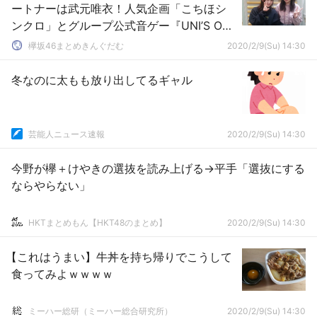
ートナーは武元唯衣！人気企画「こちほシ
ンクロ」とグループ公式音ゲー『UNI’S ON
AIR』コラボ企画「欅メモリーソングリクエ
欅坂46まとめきんぐだむ
2020/2/9(Su) 14:30
スト」をお届け
冬なのに太もも放り出してるギャル
芸能人ニュース速報
2020/2/9(Su) 14:30
今野が欅＋けやきの選抜を読み上げる→平手「選抜にする
ならやらない」
HKTまとめもん【HKT48のまとめ】
2020/2/9(Su) 14:30
【これはうまい】牛丼を持ち帰りでこうして
食ってみよｗｗｗｗ
ミーハー総研（ミーハー総合研究所）
2020/2/9(Su) 14:30