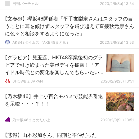
日刊バーチャル
2020/2/9(Su) 13:54
【文春砲】欅坂46関係者「平手友梨奈さんはスタッフの言
うことに耳を傾けずスタッフを飛び越えて直接秋元康さん
に色々と相談をするようになった」
AKB48タイムズ（AKB48まとめ）
2020/2/9(Su) 13:53
【グラビア】兒玉遥、HKT48卒業後初のグラ
ビアで引き締まった美ボディを披露！「ア
イドル時代との変化を楽しんでもらいたい
です」
SHOWBIZ JAPAN
2020/2/9(Su) 13:51
【乃木坂46】井上小百合モバメで芸能界引退
を示唆・・・？！！
乃木坂46まとめたいよ
2020/2/9(Su) 13:51
【悲報】山本彩加さん、同期と不仲だった