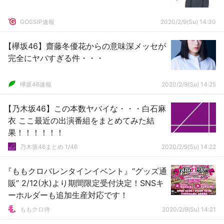
GOSSIP速報
2020/2/9(Su) 14:30
【欅坂46】齋藤冬優花からの意味深メッセが
完全にヤバすぎる件・・・
欅坂46速報
2020/2/9(Su) 14:25
【乃木坂46】この本数ヤバイな・・・白石麻
衣 ここ最近の出演番組をまとめてみた結
果！！！！！！
乃木坂46まとめ 1/46
2020/2/9(Su) 14:22
『ももクロバレンタインイベント』“グッズ通
販” 2/12(水)より期間限定受付決定！SNSキ
ーホルダーも追加生産対応です！
ももクロ侍
2020/2/9(Su) 14:21