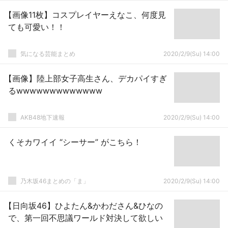
【画像11枚】コスプレイヤーえなこ、何度見
ても可愛い！！
気になる芸能まとめ
2020/2/9(Su) 14:00
【画像】陸上部女子高生さん、デカパイすぎ
るwwwwwwwwwwwww
AKB48地下速報
2020/2/9(Su) 14:00
くそカワイイ “シーサー” がこちら！
乃木坂46まとめの「ま」
2020/2/9(Su) 14:00
【日向坂46】ひよたん&かわださん&ひなの
で、第一回不思議ワールド対決して欲しい