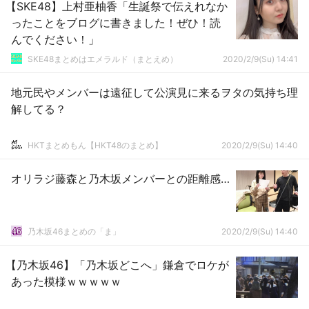
【SKE48】上村亜柚香「生誕祭で伝えれなか
ったことをブログに書きました！ぜひ！読
んでください！」
SKE48まとめはエメラルド（まとえめ）
2020/2/9(Su) 14:41
地元民やメンバーは遠征して公演見に来るヲタの気持ち理
解してる？
HKTまとめもん【HKT48のまとめ】
2020/2/9(Su) 14:40
オリラジ藤森と乃木坂メンバーとの距離感…
乃木坂46まとめの「ま」
2020/2/9(Su) 14:40
【乃木坂46】「乃木坂どこへ」鎌倉でロケが
あった模様ｗｗｗｗｗ