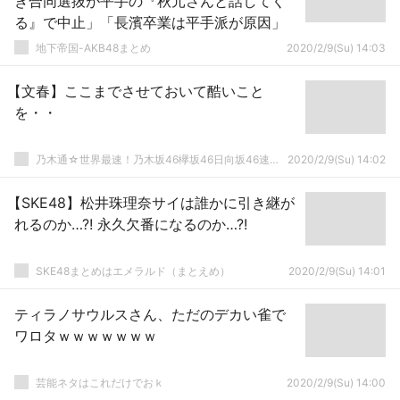
き合同選抜が平手の『秋元さんと話してく
る』で中止」「長濱卒業は平手派が原因」
地下帝国-AKB48まとめ
2020/2/9(Su) 14:03
【文春】ここまでさせておいて酷いこと
を・・
乃木通☆世界最速！乃木坂46欅坂46日向坂46速報まとめ
2020/2/9(Su) 14:02
【SKE48】松井珠理奈サイは誰かに引き継が
れるのか…?! 永久欠番になるのか…?!
SKE48まとめはエメラルド（まとえめ）
2020/2/9(Su) 14:01
ティラノサウルスさん、ただのデカい雀で
ワロタｗｗｗｗｗｗｗ
芸能ネタはこれだけでおｋ
2020/2/9(Su) 14:00