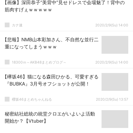
【画像】深田恭子“美背中”見せドレスで会場魅了！背中の
筋肉すげぇｗｗｗｗｗ
カナ速
2020/2/9(Su) 14:00
【悲報】NMB山本彩加さん、不自然な並行二
重になってしまうｗｗｗ
18300ｍ～AKB48まとめブログ～
2020/2/9(Su) 14:00
【欅坂46】猫になる森田ひかる、可愛すぎる
『BUBKA』3月号オフショットが公開！
櫻坂46まとめちゃんねる
2020/2/9(Su) 13:57
秘密結社総統の統堂クロエがいよいよ活動
開始か？【Vtuber】