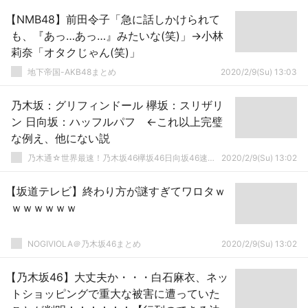
【NMB48】前田令子「急に話しかけられて
も、『あっ…あっ…』みたいな(笑)」→小林
莉奈「オタクじゃん(笑)」
地下帝国-AKB48まとめ
2020/2/9(Su) 13:03
乃木坂：グリフィンドール 欅坂：スリザリ
ン 日向坂：ハッフルパフ ←これ以上完璧
な例え、他にない説
乃木通☆世界最速！乃木坂46欅坂46日向坂46速報まとめ
2020/2/9(Su) 13:02
【坂道テレビ】終わり方が謎すぎてワロタｗ
ｗｗｗｗｗｗ
NOGIVIOLA＠乃木坂46まとめ
2020/2/9(Su) 13:02
【乃木坂46】大丈夫か・・・白石麻衣、ネッ
トショッピングで重大な被害に遭っていた