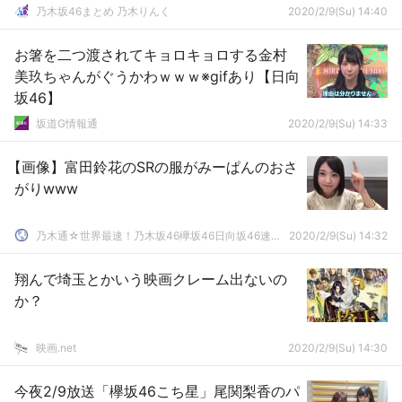
乃木坂46まとめ 乃木りんく
2020/2/9(Su) 14:40
お箸を二つ渡されてキョロキョロする金村
美玖ちゃんがぐうかわｗｗｗ※gifあり【日向
坂46】
坂道G情報通
2020/2/9(Su) 14:33
【画像】富田鈴花のSRの服がみーぱんのおさ
がりwww
乃木通☆世界最速！乃木坂46欅坂46日向坂46速報まとめ
2020/2/9(Su) 14:32
翔んで埼玉とかいう映画クレーム出ないの
か？
映画.net
2020/2/9(Su) 14:30
今夜2/9放送「欅坂46こち星」尾関梨香のパ