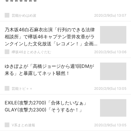
ｗｗｗｗｗｗｗ
芸能かめはめ波
2020/2/9(Su) 13:07
乃木坂46白石麻衣出演「行列のできる法律
相談所」で欅坂46キャプテン菅井友香がラ
ンクインした文化放送「レコメン！」企画
『アイドル顔だけ総選挙』TOP3が紹介され
欅坂46まとめきんぐだむ
2020/2/9(Su) 13:06
る
ゆきぽよが「高橋ジョージから週1回DMが
来る」と暴露してネット騒然！
芸能トピ＋＋
2020/2/9(Su) 13:05
EXILE(攻撃力2700)「合体したいなぁ」
GLAY(攻撃力2300)「そうするか！」
V系まとめ速報
2020/2/9(Su) 13:05