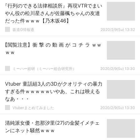
『行列のできる法律相談所』再現VTRでまい
やん役の松川星さんが佐藤楓ちゃんの友達
だった件ｗｗｗ【乃木坂46】
坂道G情報通
2020/2/9(Su) 13:32
【閲覧注意】衝 撃 の 動 画 が コ チ ラ ｗｗ
ｗｗ
ミーハー総研（ミーハー総合研究所）
2020/2/9(Su) 13:30
Vtuber 童話組3人の3Dがクオリティの暴力
すぎる件ｗｗｗｗｗいやあ、これは映える
なあ・・・
Vtuberまとめてみました
2020/2/9(Su) 13:30
清純派女優・忽那汐里(27)の金髪イメチェ
ンにネット騒然ｗｗｗ