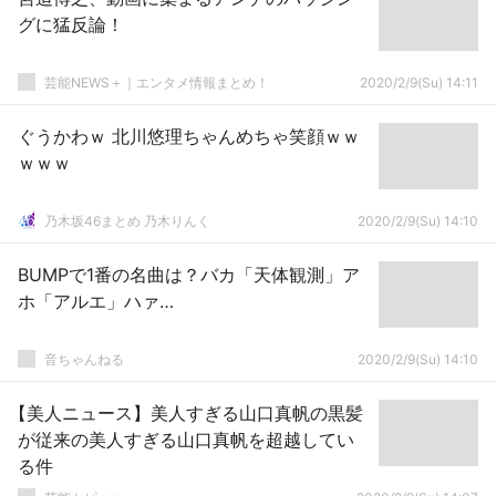
グに猛反論！
芸能NEWS＋｜エンタメ情報まとめ！
2020/2/9(Su) 14:11
ぐうかわｗ 北川悠理ちゃんめちゃ笑顔ｗｗ
ｗｗｗ
乃木坂46まとめ 乃木りんく
2020/2/9(Su) 14:10
BUMPで1番の名曲は？バカ「天体観測」ア
ホ「アルエ」ハァ…
音ちゃんねる
2020/2/9(Su) 14:10
【美人ニュース】美人すぎる山口真帆の黒髪
が従来の美人すぎる山口真帆を超越してい
る件