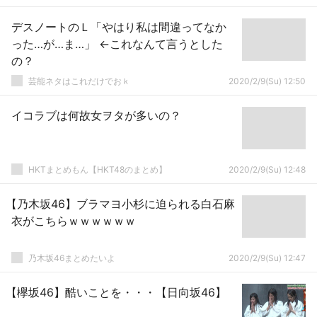
デスノートのＬ「やはり私は間違ってなか
った…が…ま…」 ←これなんて言うとした
の？
芸能ネタはこれだけでおｋ
2020/2/9(Su) 12:50
イコラブは何故女ヲタが多いの？
HKTまとめもん【HKT48のまとめ】
2020/2/9(Su) 12:48
【乃木坂46】ブラマヨ小杉に迫られる白石麻
衣がこちらｗｗｗｗｗｗ
乃木坂46まとめたいよ
2020/2/9(Su) 12:47
【欅坂46】酷いことを・・・【日向坂46】