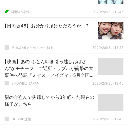
欅坂46速報
2020/2/9(Su) 12:45
【日向坂46】お分かり頂けただろうか…？
日向坂46まとめちゃんねる
2020/2/9(Su) 12:45
【映画】あの“ふとん叩き引っ越しおばさ
ん”がモチーフ！ご近所トラブルが衝撃の大
事件へ発展『ミセス・ノイズィ』5月全国公
開
SHOWBIZ JAPAN
2020/2/9(Su) 12:45
親の金盗んで失踪してから3年経った現在の
様子がこちら
GOSSIP速報
2020/2/9(Su) 12:45