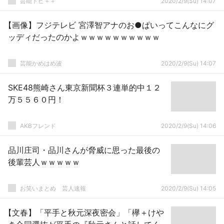
芸能トピ＋＋
2020/2/9(Su) 14:07
【画像】フジテレビ 宮澤智アナのお●ぱいってこんなにグ
ッディだったのかよｗｗｗｗｗｗｗｗｗｗ
芸能かめはめ波
2020/2/9(Su) 14:07
SKE48熊崎さん東京新聞杯３連単的中１２
万５５６０円！
AKBフレンド
2020/2/9(Su) 14:06
品川庄司・品川さんが脅威に思った最後の
後輩芸人ｗｗｗｗｗ
お笑いまとめ 芸人速報
2020/2/9(Su) 14:05
【文春】「平手と秋元深夜密会」「欅＋けや