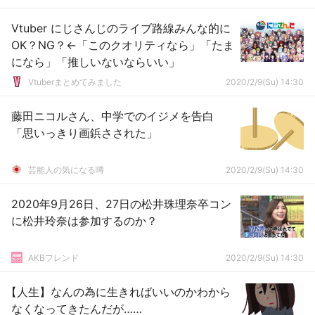
Vtuber にじさんじのライブ路線みんな的に
OK？NG？←「このクオリティなら」「たま
になら」「推しいないならいい」
Vtuberまとめてみました
2020/2/9(Su) 14:30
藤田ニコルさん、中学でのイジメを告白
「思いっきり画鋲さされた」
芸能人の気になる噂
2020/2/9(Su) 14:30
2020年9月26日、27日の松井珠理奈卒コン
に松井玲奈は参加するのか？
AKBフレンド
2020/2/9(Su) 14:30
【人生】なんの為に生きればいいのかわから
なくなってきたんだが……