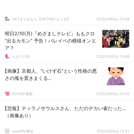
HKTまとめもん【HKT48のまとめ】
2020/2/9(Su) 13:48
明日2/10(月)『めざましテレビ』ももクロ
“出るカモン” 予告！バレイベの模様オンエ
ア？
ももクロ侍
2020/2/9(Su) 13:48
【画像】京都人、"いけず石"という性格の悪
さの塊を置きまくる...
GOSSIP速報
2020/2/9(Su) 13:45
【悲報】ティラノサウルスさん、ただのデカい雀だった…
（画像あり）
mashlife通信
2020/2/9(Su) 13:41