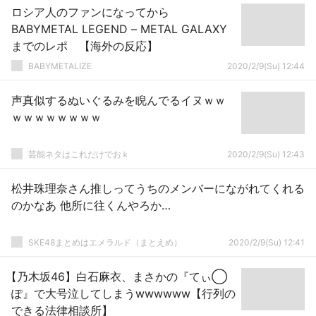
ロシア人のファンになってから
BABYMETAL LEGEND – METAL GALAXY
までのレポ 【海外の反応】
BABYMETALIZE
2020/2/9(Su) 12:44
声真似するぬいぐるみを睨んでるイヌｗｗ
ｗｗｗｗｗｗｗｗ
芸能ネタはこれだけでおｋ
2020/2/9(Su) 12:43
松井珠理奈さん推しってうちのメンバーにながれてくれる
のかなあ 他所に往くんやろか…
SKE48まとめはエメラルド（まとえめ）
2020/2/9(Su) 12:41
【乃木坂46】白石麻衣、まさかの『てぃ◯
ぽ』で大号泣してしまうwwwwww【行列の
できる法律相談所】