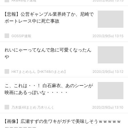
AKB48地下速報
2020/2/9(Su) 13:15
【悲報】公営ギャンブル業界終了か、尼崎で
ボートレース中に死亡事故
GOSSIP速報
2020/2/9(Su) 13:15
れいにゃーってなんで急に可愛くなったん
や
HKTまとめもん【HKT48のまとめ】
2020/2/9(Su) 13:12
こ、これは・・！ 白石麻衣、あのシーンが
映画にあるっぽいな・・・・・
乃木坂46まとめ 乃木りんく
2020/2/9(Su) 13:10
【画像】広瀬すずの生ワキがガチで美味しそうｗｗｗｗｗ