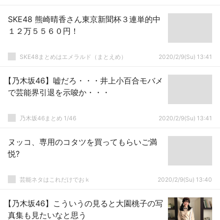
SKE48 熊崎晴香さん東京新聞杯３連単的中
１２万５５６０円！
SKE48まとめはエメラルド（まとえめ）
2020/2/9(Su) 13:41
【乃木坂46】嘘だろ・・・井上小百合モバメ
で芸能界引退を示唆か・・・
乃木坂46まとめ 1/46
2020/2/9(Su) 13:41
ヌッコ、専用のコタツを買ってもらいご満
悦?
芸能ネタはこれだけでおｋ
2020/2/9(Su) 13:40
【乃木坂46】こういうの見ると大園桃子の写
真集も見たいなと思う