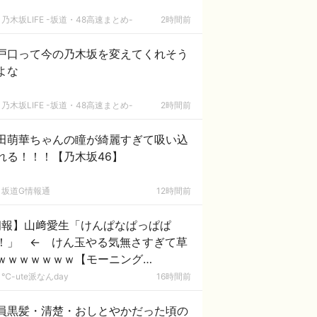
乃木坂LIFE -坂道・48高速まとめ-
2時間前
戸口って今の乃木坂を変えてくれそう
よな
乃木坂LIFE -坂道・48高速まとめ-
2時間前
田萌華ちゃんの瞳が綺麗すぎて吸い込
れる！！！【乃木坂46】
坂道G情報通
12時間前
朗報】山﨑愛生「けんぱなぱっぱぱ
！」 ← けん玉やる気無さすぎて草
ｗｗｗｗｗｗｗ【モーニング
。'26】
℃-ute派なんday
16時間前
員黒髪・清楚・おしとやかだった頃の