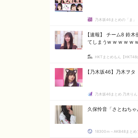
乃木坂46まとめの「ま」
【速報】 チーム8 鈴
てしまうw w w w w w
HKTまとめもん【HKT4
【乃木坂46】乃木ヲタ
乃木坂46まとめ 乃木りん
久保怜音「さとねちゃ
18300ｍ～AKB48まと