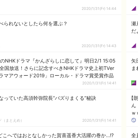
2020/1/31(Fr) 14:44
べられないとしたら何を選ぶ？
瀬
だ
ｋ
2020/1/31(Fr) 14:43
NHKドラマ『かんざらしに恋して』明日2/1 15:05
矢
全国放送！さらに記念すべきNHKドラマ史上初TVer
ま
ラマアウォード2019」ローカル・ドラマ賞受賞作品
2020/1/31(Fr) 14:41
なっていた高須幹弥院長“バズりまくる”秘訣
【
ん
ｗ
娘
ルド（まとえめ）
2020/1/31(Fr) 14:41
どこへではおとなしかった賀喜遥香大活躍の巻か…!?
全