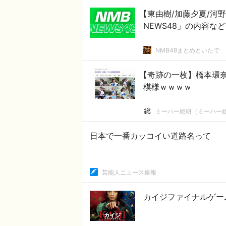
【東由樹/加藤夕夏/河野奈
NEWS48」の内容な
NMB48まとめといたで
【奇跡の一枚】橋本環奈
模様ｗｗｗｗ
ミーハー総研（ミーハー
日本で一番カッコイい道路名って
芸能人ニュース速報
カイジファイナルゲー