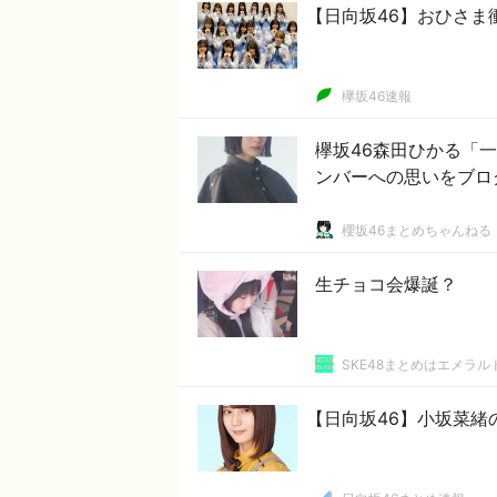
【日向坂46】おひさま
欅坂46速報
欅坂46森田ひかる「
ンバーへの思いをブロ
櫻坂46まとめちゃんねる
生チョコ会爆誕？
SKE48まとめはエメラ
【日向坂46】小坂菜緒