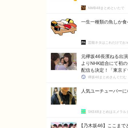
NMB48まとめといたで
一生一種類の魚しか食
芸能ネタはこれだけでお
元欅坂46長濱ねる出演の
よりNHK総合にて初の
配信も決定！「東京ド
欅坂46まとめきんぐだむ
人気ユーチューバーに
SKE48まとめはエメラ
【乃木坂46】ここまで