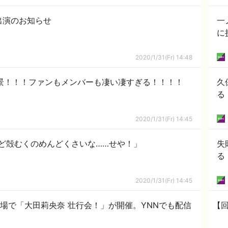
出演のお知らせ
一
に
2020/1/31(Fr) 14:48
絶景！！！ファンもメンバーも凄い凄すぎる！！！！
久
る
2020/1/31(Fr) 14:45
ど殻むくのめんどくさいな……せや！」
失
る
2020/1/31(Fr) 14:45
に劇場で「大田莉央奈 壮行会！」が開催。YNNでも配信
【