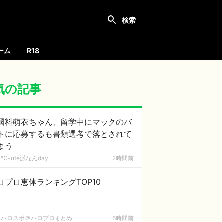
ーム
R18
気の記事
國料萌衣ちゃん、留学中にマックのバ
トに応募するも書類選考で落とされて
まう
℃-ute派なんday
2時間前
ロプロ恵体ランキングTOP10
ハロスポ＠ハロプロまとめ
6時間前