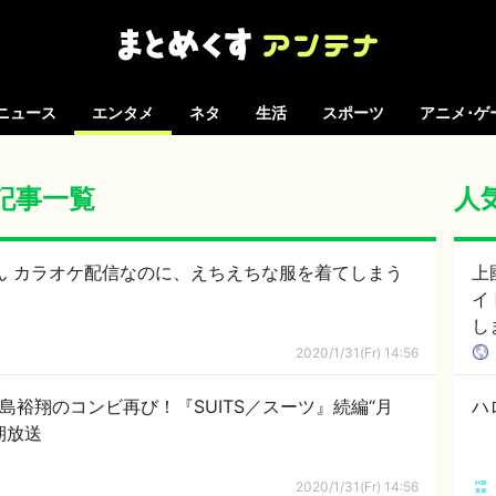
ニュース
エンタメ
ネタ
生活
スポーツ
アニメ･ゲ
の記事一覧
人
ゃん カラオケ配信なのに、えちえちな服を着てしまう
上
イ
し
2020/1/31(Fr) 14:56
島裕翔のコンビ再び！『SUITS／スーツ』続編“月
ハ
期放送
2020/1/31(Fr) 14:56