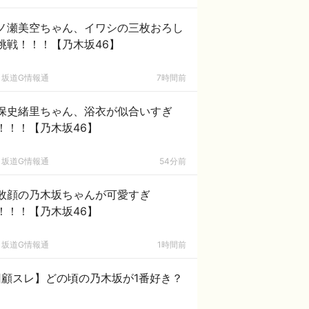
ノ瀬美空ちゃん、イワシの三枚おろし
挑戦！！！【乃木坂46】
坂道G情報通
7時間前
保史緒里ちゃん、浴衣が似合いすぎ
！！！【乃木坂46】
坂道G情報通
54分前
敗顔の乃木坂ちゃんが可愛すぎ
！！！【乃木坂46】
坂道G情報通
1時間前
回顧スレ】どの頃の乃木坂が1番好き？