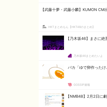
【武藤十夢・武藤小麟】KUMON CM
HKTまとめもん【HKT48のまとめ】
【乃木坂46】まさに
乃木坂46まとめたいよ
バカ「ゆで卵作ったけ
GOSSIP速報
【NMB48】2月2日