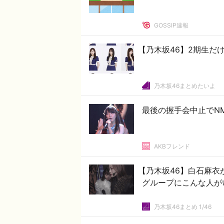
GOSSIP速報
【乃木坂46】2期生だ
乃木坂46まとめたいよ
最後の握手会中止でN
AKBフレンド
【乃木坂46】白石麻
グループにこんな人が
乃木坂46まとめ 1/46