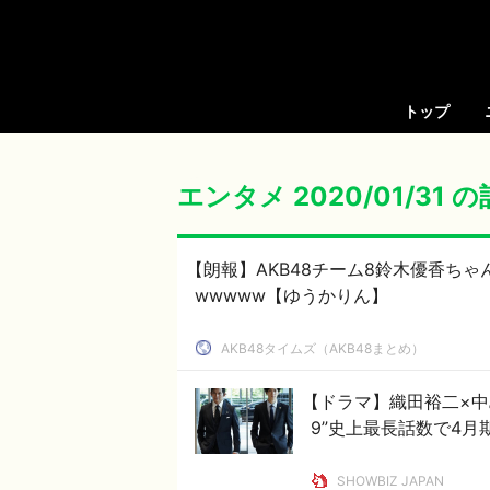
トップ
エンタメ 2020/01/31 
【朗報】AKB48チーム8鈴木優香ち
wwwww【ゆうかりん】
AKB48タイムズ（AKB48まとめ）
【ドラマ】織田裕二×中
9”史上最長話数で4月
SHOWBIZ JAPAN