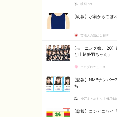
映画.net
【朗報】水着からこぼ
芸能人の気になる噂
【モーニング娘。'20
と山﨑夢羽ちゃん」
ハロプロニュース
【悲報】NMBナンバー
ち
HKTまとめもん【HKT4
【悲報】コンビニワイ