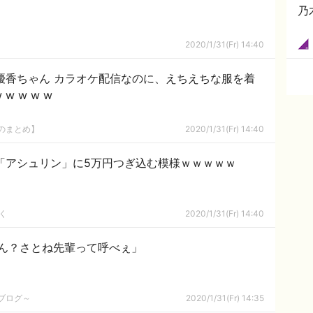
乃
2020/1/31(Fr) 14:40
木優香ちゃん カラオケ配信なのに、えちえちな服を着
 w w w w
8のまとめ】
2020/1/31(Fr) 14:40
「アシュリン」に5万円つぎ込む模様ｗｗｗｗｗ
く
2020/1/31(Fr) 14:40
ん？さとね先輩って呼べぇ」
めブログ～
2020/1/31(Fr) 14:35