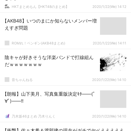
HKTまとめもん【HKT48のまとめ】
2020/1/22(We) 14:12
【AKB48】いつのまにか知らないメンバー増
えすぎ問題
ROMれ！ペンギン(AKB48まとめ)
2020/1/22(We) 14:11
陰キャが好きそうな洋楽バンドで打線組ん
だｗｗｗｗｗｗｗ
音ちゃんねる
2020/1/22(We) 14:10
【朗報】山下美月、写真集重版決定ｷﾀ――(ﾟ
∀ﾟ)――!!
乃木坂46まとめ 乃木りんく
2020/1/22(We) 14:10
【衝撃】佐々木希＆渡部建の現在がガチでヤベえええええ