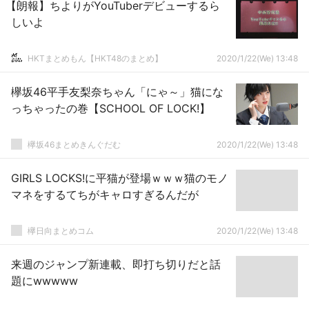
【朗報】ちよりがYouTuberデビューするら
しいよ
HKTまとめもん【HKT48のまとめ】
2020/1/22(We) 13:48
欅坂46平手友梨奈ちゃん「にゃ～」猫にな
っちゃったの巻【SCHOOL OF LOCK!】
欅坂46まとめきんぐだむ
2020/1/22(We) 13:48
GIRLS LOCKS!に平猫が登場ｗｗｗ猫のモノ
マネをするてちがキャロすぎるんだが
欅日向まとめコム
2020/1/22(We) 13:48
来週のジャンプ新連載、即打ち切りだと話
題にwwwww