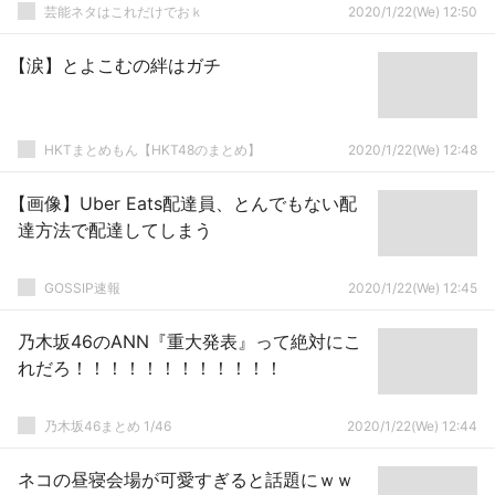
芸能ネタはこれだけでおｋ
2020/1/22(We) 12:50
【涙】とよこむの絆はガチ
HKTまとめもん【HKT48のまとめ】
2020/1/22(We) 12:48
【画像】Uber Eats配達員、とんでもない配
達方法で配達してしまう
GOSSIP速報
2020/1/22(We) 12:45
乃木坂46のANN『重大発表』って絶対にこ
れだろ！！！！！！！！！！！！
乃木坂46まとめ 1/46
2020/1/22(We) 12:44
ネコの昼寝会場が可愛すぎると話題にｗｗ