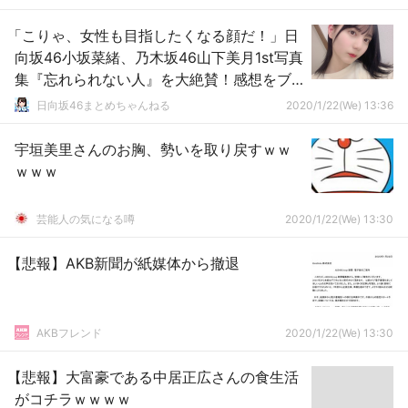
「こりゃ、女性も目指したくなる顔だ！」日
向坂46小坂菜緒、乃木坂46山下美月1st写真
集『忘れられない人』を大絶賛！感想をブ
ログに綴る！
日向坂46まとめちゃんねる
2020/1/22(We) 13:36
宇垣美里さんのお胸、勢いを取り戻すｗｗ
ｗｗｗ
芸能人の気になる噂
2020/1/22(We) 13:30
【悲報】AKB新聞が紙媒体から撤退
AKBフレンド
2020/1/22(We) 13:30
【悲報】大富豪である中居正広さんの食生活
がコチラｗｗｗｗ