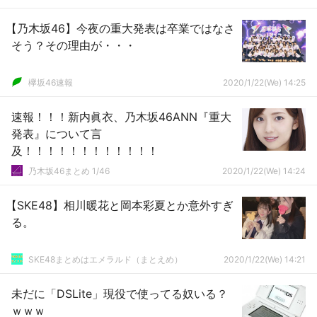
【乃木坂46】今夜の重大発表は卒業ではなさ
そう？その理由が・・・
欅坂46速報
2020/1/22(We) 14:25
速報！！！新内眞衣、乃木坂46ANN『重大
発表』について言
及！！！！！！！！！！！！
乃木坂46まとめ 1/46
2020/1/22(We) 14:24
【SKE48】相川暖花と岡本彩夏とか意外すぎ
る。
SKE48まとめはエメラルド（まとえめ）
2020/1/22(We) 14:21
未だに「DSLite」現役で使ってる奴いる？
ｗｗｗ