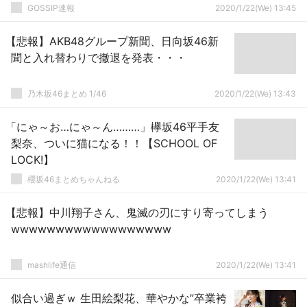
GOSSIP速報
2020/1/22(We) 13:45
【悲報】AKB48グループ新聞、日向坂46新
聞と入れ替わりで撤退を発表・・・
乃木坂46まとめ 1/46
2020/1/22(We) 13:43
「にゃ～お…にゃ～ん………」欅坂46平手友
梨奈、ついに猫になる！！【SCHOOL OF
LOCK!】
櫻坂46まとめちゃんねる
2020/1/22(We) 13:41
【悲報】中川翔子さん、鬼滅の刃にすり寄ってしまう
wwwwwwwwwwwwwwwwww
mashlife通信
2020/1/22(We) 13:41
似合い過ぎｗ 生田絵梨花、華やかな”卒業袴