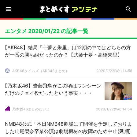
エンタメ 2020/01/22 の記事一覧
【AKB48】結局「十夢と朱里」は12期の中ではどちらの方
が一番の勝ち組だったのか？【武藤十夢・高橋朱里】
AKB48タイムズ（AKB48まとめ）
2020/1/22(We) 14:56
【乃木坂46】齋藤飛鳥がこの頃はワンシーン
だけのチョイ役だったという事実・・・
乃木坂46まとめたいよ
2020/1/22(We) 14:54
NMB48公式「本日NMB48劇場にて開催を予定しておりま
した山尾梨奈卒業公演は劇場機材の故障のため中止(延期)