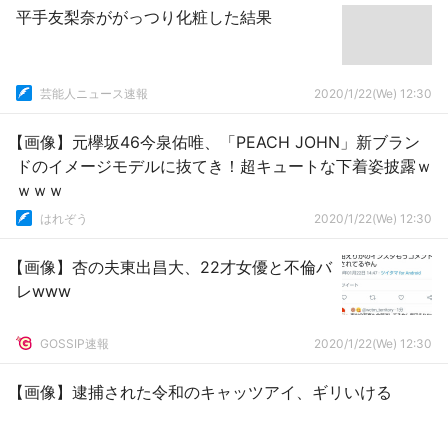
平手友梨奈ががっつり化粧した結果
芸能人ニュース速報
2020/1/22(We) 12:30
【画像】元欅坂46今泉佑唯、「PEACH JOHN」新ブラン
ドのイメージモデルに抜てき！超キュートな下着姿披露ｗ
ｗｗｗ
はれぞう
2020/1/22(We) 12:30
【画像】杏の夫東出昌大、22才女優と不倫バ
レwww
GOSSIP速報
2020/1/22(We) 12:30
【画像】逮捕された令和のキャッツアイ、ギリいける