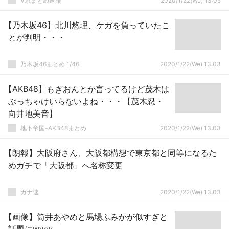
V系まとめ速報
2020/1/22(We) 13:05
【乃木坂46】北川悠理、ケガを負っていたこ
とが判明・・・
乃木坂46まとめ 1/46
2020/1/22(We) 13:03
【AKB48】もぎおんとか言ってるけど茂木は
ぶっちゃけいらないよね・・・【茂木忍・
向井地美音】
地下帝国-AKB48まとめ
2020/1/22(We) 13:03
【朗報】大阪府さん、大阪都構想で東京都と同等になるた
めガチで「大阪都」へ名称変更
カナ速
2020/1/22(We) 13:03
【画像】筒井あやめと馬場ふみかが似すぎと