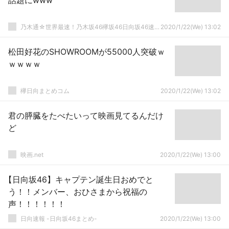
話題にwww
乃木通☆世界最速！乃木坂46欅坂46日向坂46速報まとめ
2020/1/22(We) 13:02
松田好花のSHOWROOMが55000人突破ｗ
ｗｗｗｗ
欅日向まとめコム
2020/1/22(We) 13:02
君の膵臓をたべたいって映画見てるんだけ
ど
映画.net
2020/1/22(We) 13:00
【日向坂46】キャプテン誕生日おめでと
う！！メンバー、おひさまから祝福の
声！！！！！！
日向速報 -日向坂46まとめ-
2020/1/22(We) 13:00