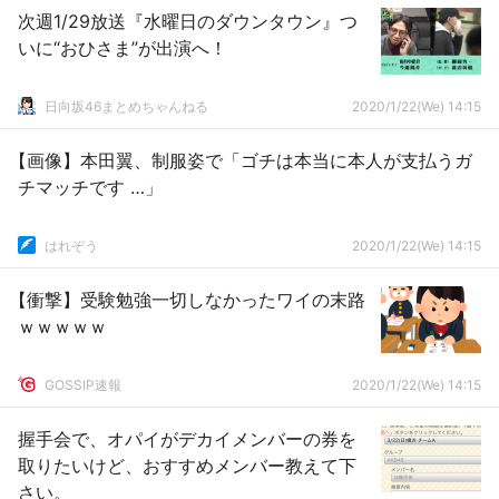
次週1/29放送『水曜日のダウンタウン』つ
いに“おひさま”が出演へ！
日向坂46まとめちゃんねる
2020/1/22(We) 14:15
【画像】本田翼、制服姿で「ゴチは本当に本人が支払うガ
チマッチです …」
はれぞう
2020/1/22(We) 14:15
【衝撃】受験勉強一切しなかったワイの末路
ｗｗｗｗｗ
GOSSIP速報
2020/1/22(We) 14:15
握手会で、オパイがデカイメンバーの券を
取りたいけど、おすすめメンバー教えて下
さい。