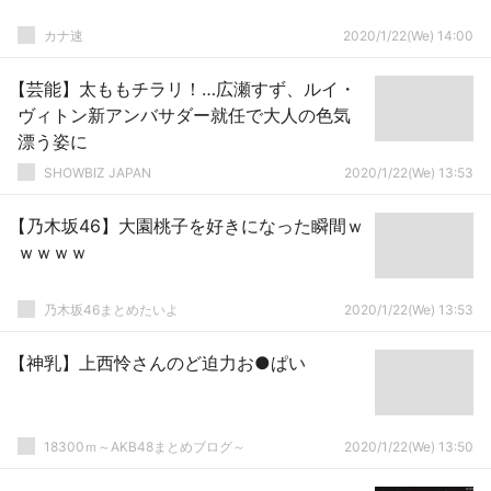
カナ速
2020/1/22(We) 14:00
【芸能】太ももチラリ！…広瀬すず、ルイ・
ヴィトン新アンバサダー就任で大人の色気
漂う姿に
SHOWBIZ JAPAN
2020/1/22(We) 13:53
【乃木坂46】大園桃子を好きになった瞬間ｗ
ｗｗｗｗ
乃木坂46まとめたいよ
2020/1/22(We) 13:53
【神乳】上西怜さんのど迫力お●ぱい
18300ｍ～AKB48まとめブログ～
2020/1/22(We) 13:50