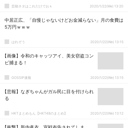
芸能ネタはこれだけでおｋ
2020/1/22(We) 13:20
中居正広、「自慢じゃないけどお金減らない」月の食費は
5万円ｗｗｗ
はれぞう
2020/1/22(We) 13:15
【画像】令和のキャッツアイ、美女窃盗コン
ビ捕まる！
GOSSIP速報
2020/1/22(We) 13:15
【悲報】なぎちゃんがガル民に目を付けられ
る
HKTまとめもん【HKT48のまとめ】
2020/1/22(We) 13:12
【衝撃】新内眞衣、宣戦布告されてしま