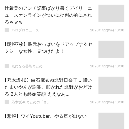
辻希美のアンチ記事ばかり書くデイリーニ
ュースオンラインがついに批判の的にされ
るｗｗｗ
ハロプロニュース
2020/1/22(We) 13:00
【朗報7枚】胸元おっぱいをドアップするセ
クシーな女性、見つけたよ！
気になる芸能まとめ
2020/1/22(We) 13:00
【乃木坂46】白石麻衣vs北野日奈子… 叩い
たまいやんが謝罪、叩かれた北野がおどけ
る 2人とも終始笑顔 ええなあ…
乃木坂46まとめの「ま」
2020/1/22(We) 13:00
【悲報】ワイYoutuber、やる気が出ない