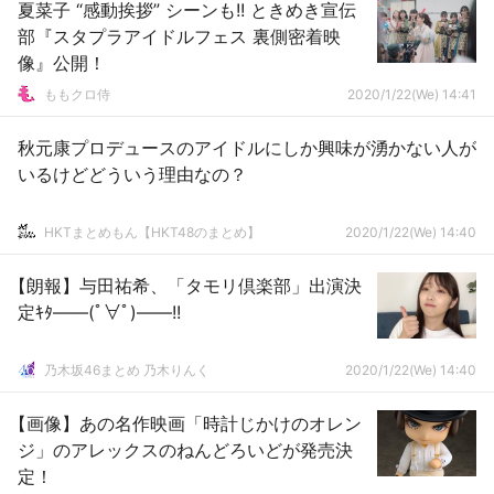
夏菜子 “感動挨拶” シーンも!! ときめき宣伝
部『スタプラアイドルフェス 裏側密着映
像』公開！
ももクロ侍
2020/1/22(We) 14:41
秋元康プロデュースのアイドルにしか興味が湧かない人が
いるけどどういう理由なの？
HKTまとめもん【HKT48のまとめ】
2020/1/22(We) 14:40
【朗報】与田祐希、「タモリ倶楽部」出演決
定ｷﾀ――(ﾟ∀ﾟ)――!!
乃木坂46まとめ 乃木りんく
2020/1/22(We) 14:40
【画像】あの名作映画「時計じかけのオレン
ジ」のアレックスのねんどろいどが発売決
定！