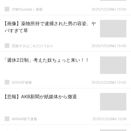
大物Youtubeｒ速報
2020/1/22(We) 13:00
【画像】薬物所持で逮捕された男の容姿、ヤ
バすぎて草
芸能ネタはこれだけでおｋ
2020/1/22(We) 13:00
「週休2日制」考えた奴ちょっと来い！！
GOSSIP速報
2020/1/22(We) 13:00
【悲報】AKB新聞が紙媒体から撤退
AKB48地下速報
2020/1/22(We) 12:59