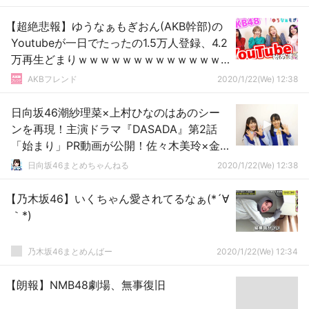
【超絶悲報】ゆうなぁもぎおん(AKB幹部)の
Youtubeが一日でたったの1.5万人登録、4.2
万再生どまりｗｗｗｗｗｗｗｗｗｗｗｗｗ
ｗｗ
AKBフレンド
2020/1/22(We) 12:38
日向坂46潮紗理菜×上村ひなのはあのシー
ンを再現！主演ドラマ『DASADA』第2話
「始まり」PR動画が公開！佐々木美玲×金
村美玖ペアも登場！
日向坂46まとめちゃんねる
2020/1/22(We) 12:38
【乃木坂46】いくちゃん愛されてるなぁ(*´∀
｀*)
乃木坂46まとめんばー
2020/1/22(We) 12:34
【朗報】NMB48劇場、無事復旧