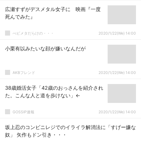
広瀬すずがデスメタル女子に 映画『一度
死んでみた』
べビメタだらけの・・・
2020/1/22(We) 14:00
小栗有以みたいな顔が嫌いなんだが
AKBフレンド
2020/1/22(We) 14:00
38歳婚活女子「42歳のおっさんを紹介され
た。こんな人と道を歩けない」←
GOSSIP速報
2020/1/22(We) 14:00
坂上忍のコンビニレジでのイライラ解消法に「すげー嫌な
奴」 矢作もドン引き・・・