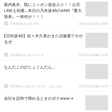
新内眞衣、既にニッポン放送入り！！公式
LINEも到着…本日の乃木坂46のANN『重大
発表』一体何が！！！
乃木坂46まとめ 1/46
2020/1/22(We) 13:26
【日向坂46】佐々木久美がまた法被着てやが
るぜ
日向坂46まとめタイムズ
2020/1/22(We) 13:22
なんだこのびじょぐんだん…
SKE48まとめはエメラルド（まとえめ）
2020/1/22(We) 13:21
会社を定時で帰れるときのボクwww→