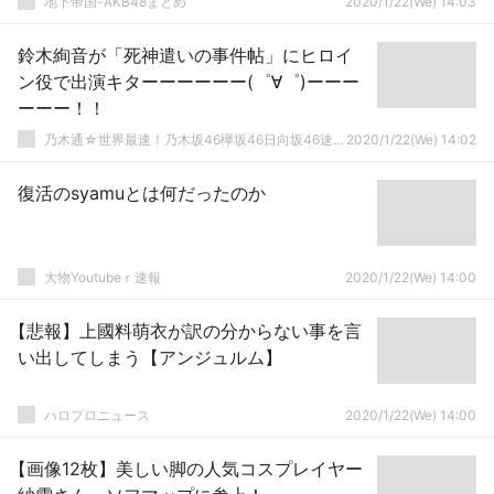
地下帝国-AKB48まとめ
2020/1/22(We) 14:03
鈴木絢音が「死神遣いの事件帖」にヒロイ
ン役で出演キターーーーーー(゜∀゜)ーーー
ーーー！！
乃木通☆世界最速！乃木坂46欅坂46日向坂46速報まとめ
2020/1/22(We) 14:02
復活のsyamuとは何だったのか
大物Youtubeｒ速報
2020/1/22(We) 14:00
【悲報】上國料萌衣が訳の分からない事を言
い出してしまう【アンジュルム】
ハロプロニュース
2020/1/22(We) 14:00
【画像12枚】美しい脚の人気コスプレイヤー