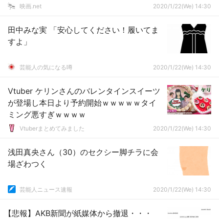
映画.net
2020/1/22(We) 14:30
田中みな実 「安心してください！履いてま
すよ」
芸能人の気になる噂
2020/1/22(We) 14:30
Vtuber ケリンさんのバレンタインスイーツ
が登場し本日より予約開始ｗｗｗｗｗタイ
ミング悪すぎｗｗｗｗ
Vtuberまとめてみました
2020/1/22(We) 14:30
浅田真央さん（30）のセクシー脚チラに会
場ざわつく
芸能人ニュース速報
2020/1/22(We) 14:30
【悲報】AKB新聞が紙媒体から撤退・・・