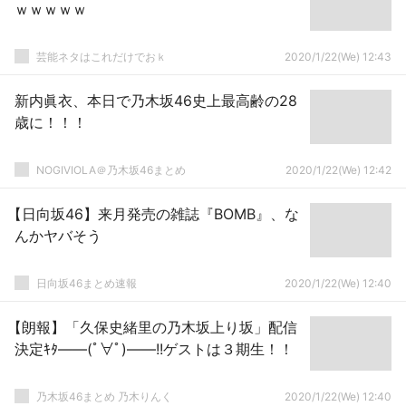
ｗｗｗｗｗ
芸能ネタはこれだけでおｋ
2020/1/22(We) 12:43
新内眞衣、本日で乃木坂46史上最高齢の28
歳に！！！
NOGIVIOLA＠乃木坂46まとめ
2020/1/22(We) 12:42
【日向坂46】来月発売の雑誌『BOMB』、な
んかヤバそう
日向坂46まとめ速報
2020/1/22(We) 12:40
【朗報】「久保史緒里の乃木坂上り坂」配信
決定ｷﾀ――(ﾟ∀ﾟ)――!!ゲストは３期生！！
乃木坂46まとめ 乃木りんく
2020/1/22(We) 12:40