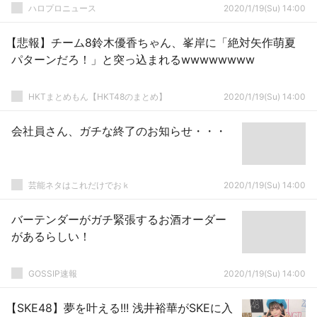
ハロプロニュース
2020/1/19(Su) 14:00
【悲報】チーム8鈴木優香ちゃん、峯岸に「絶対矢作萌夏
パターンだろ！」と突っ込まれるwwwwwwww
HKTまとめもん【HKT48のまとめ】
2020/1/19(Su) 14:00
会社員さん、ガチな終了のお知らせ・・・
芸能ネタはこれだけでおｋ
2020/1/19(Su) 14:00
バーテンダーがガチ緊張するお酒オーダー
があるらしい！
GOSSIP速報
2020/1/19(Su) 14:00
【SKE48】夢を叶える!!! 浅井裕華がSKEに入