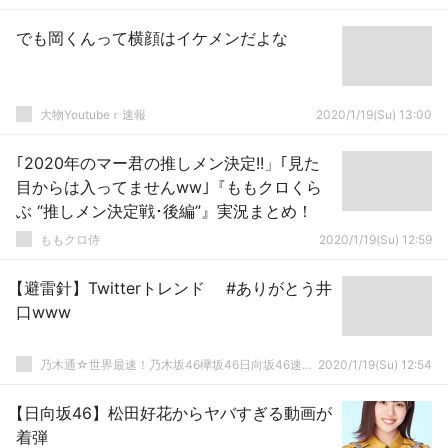
でも岡くんって横顔はイケメンだよな
大物Youtubeｒ速報
2020/1/19(Su) 13:00
｢2020年のマー君の推しメン決定!!」｢見た
目からは入ってませんww｣『ももクロくら
ぶ “推しメン決定戦･後編”』実況まとめ！
ももクロ侍
2020/1/19(Su) 12:59
【避雷針】Twitterトレンド #ありがとう井
口www
乃木通☆世界最速！乃木坂46欅坂46日向坂46速報まとめ
2020/1/19(Su) 12:54
【日向坂46】松田好花からヤバすぎる動画が
着弾