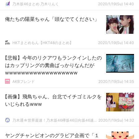
乃木坂46まとめ 乃木りんく
2020/1/19(Su) 14:40
俺たちの陽菜ちゃん「頭なでてください」
HKTまとめもん【HKT48のまとめ】
2020/1/19(Su) 14:40
【悲報】今年のリクアワもランクインしたの
はカップリングの糞曲ばっかりなんだが
wwwwwwwwwwwwwwwwww
AKBフレンド
2020/1/19(Su) 14:35
【画像】飛鳥ちゃん、台北でイチゴミルクを
いじられるwww
乃木通☆世界最速！乃木坂46欅坂46日向坂46速報まとめ
2020/1/19(Su) 14:32
ヤングチャンピオンのグラビア企画で「１