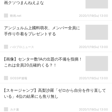
画クソつまんねえよな
映画.net
2020/1/19(Su) 13:00
アンジュルム上國料萌衣、メンバー全員に
手作り巾着をプレゼントする
ハロプロニュース
2020/1/19(Su) 13:00
【画像】センター数1Aの出題の不備を指摘！
これは全員20点確約くる？！
GOSSIP速報
2020/1/19(Su) 13:00
【スキージャンプ】高梨沙羅「ゼロから自分を作り直して
いる」4位の結果にも焦り無し
カナ速
2020/1/19(Su) 13:00