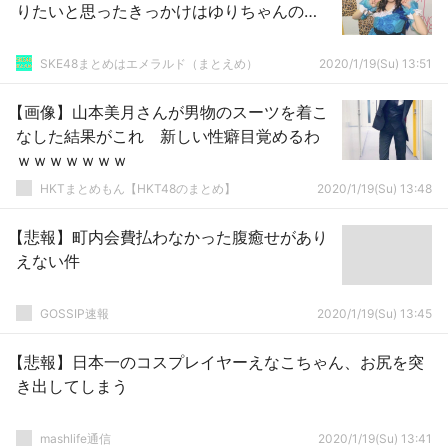
りたいと思ったきっかけはゆりちゃんの…
SKE48まとめはエメラルド（まとえめ）
2020/1/19(Su) 13:51
【画像】山本美月さんが男物のスーツを着こ
なした結果がこれ 新しい性癖目覚めるわ
ｗｗｗｗｗｗｗ
HKTまとめもん【HKT48のまとめ】
2020/1/19(Su) 13:48
【悲報】町内会費払わなかった腹癒せがあり
えない件
GOSSIP速報
2020/1/19(Su) 13:45
【悲報】日本一のコスプレイヤーえなこちゃん、お尻を突
き出してしまう
mashlife通信
2020/1/19(Su) 13:41