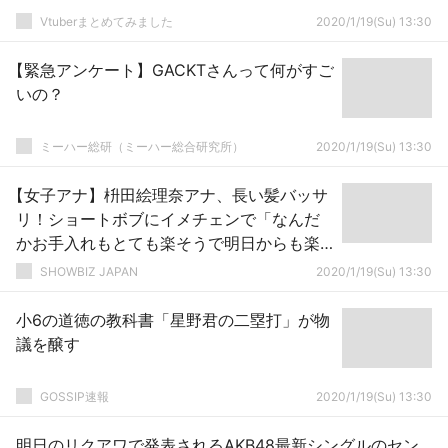
Vtuberまとめてみました
2020/1/19(Su) 13:30
【緊急アンケート】GACKTさんって何がすご
いの？
ミーハー総研（ミーハー総合研究所）
2020/1/19(Su) 13:30
【女子アナ】枡田絵理奈アナ、長い髪バッサ
リ！ショートボブにイメチェンで「なんだ
かお手入れもとても楽そうで明日からも楽
しみです」
SHOWBIZ JAPAN
2020/1/19(Su) 13:30
小6の道徳の教科書「星野君の二塁打」が物
議を醸す
GOSSIP速報
2020/1/19(Su) 13:30
明日のリクアワで発表されるAKB48最新シングルのセン