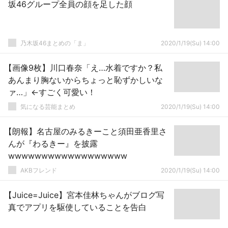
坂46グループ全員の顔を足した顔
乃木坂46まとめの「ま」
2020/1/19(Su) 14:00
【画像9枚】川口春奈「え…水着ですか？私
あんまり胸ないからちょっと恥ずかしいな
ァ…」←すごく可愛い！
気になる芸能まとめ
2020/1/19(Su) 14:00
【朗報】名古屋のみるきーこと須田亜香里さ
んが『わるきー』を披露
wwwwwwwwwwwwwwwwww
AKBフレンド
2020/1/19(Su) 14:00
【Juice=Juice】宮本佳林ちゃんがブログ写
真でアプリを駆使していることを告白