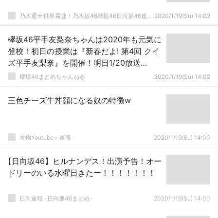
乃木通☆世界最速！乃木坂46欅坂46日向坂46速報まとめ
2020/1/19(Su) 14:02
欅坂46平手友梨奈ちゃんは2020年も元気に
登校！初日の授業は『新春だよ! 第4回 クイ
ズ平手友梨奈』を開催！明日1/20放送
【SCHOOL OF LOCK!】
櫻坂46まとめちゃんねる
2020/1/19(Su) 14:02
三色チーズ牛丼顔になる奴の特徴w
大物Youtubeｒ速報
2020/1/19(Su) 14:00
【日向坂46】ヒルナンデス！出演予告！オー
ドリーのいる水曜日きたー！！！！！！！
日向速報 -日向坂46まとめ-
2020/1/19(Su) 14:00