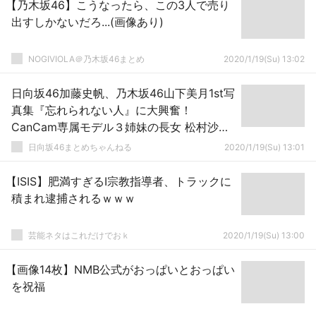
【乃木坂46】こうなったら、この3人で売り
出すしかないだろ...(画像あり)
NOGIVIOLA＠乃木坂46まとめ
2020/1/19(Su) 13:02
日向坂46加藤史帆、乃木坂46山下美月1st写
真集『忘れられない人』に大興奮！
CanCam専属モデル３姉妹の長女 松村沙友
理と写真集を見てもらう動画に登場！
日向坂46まとめちゃんねる
2020/1/19(Su) 13:01
【ISIS】肥満すぎるI宗教指導者、トラックに
積まれ逮捕されるｗｗｗ
芸能ネタはこれだけでおｋ
2020/1/19(Su) 13:00
【画像14枚】NMB公式がおっぱいとおっぱい
を祝福