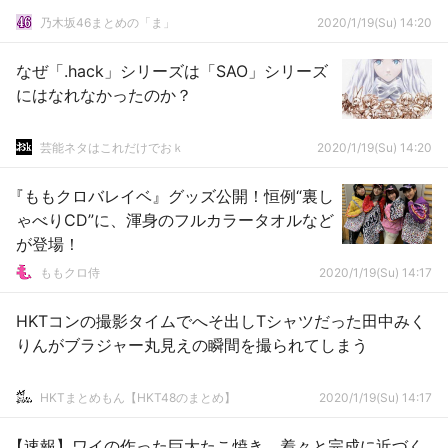
乃木坂46まとめの「ま」
2020/1/19(Su) 14:20
なぜ「.hack」シリーズは「SAO」シリーズ
にはなれなかったのか？
芸能ネタはこれだけでおｋ
2020/1/19(Su) 14:20
『ももクロバレイベ』グッズ公開！恒例“裏し
ゃべりCD”に、渾身のフルカラータオルなど
が登場！
ももクロ侍
2020/1/19(Su) 14:17
HKTコンの撮影タイムでへそ出しTシャツだった田中みく
りんがブラジャー丸見えの瞬間を撮られてしまう
HKTまとめもん【HKT48のまとめ】
2020/1/19(Su) 14:17
【速報】ワイの作った巨大たこ焼き、着々と完成に近づく