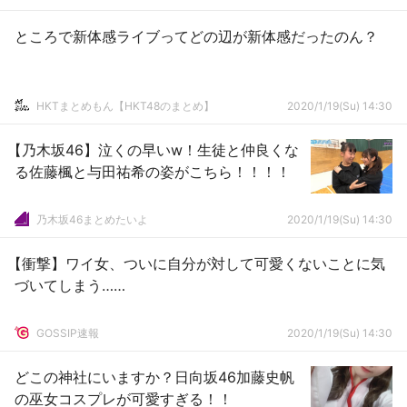
ところで新体感ライブってどの辺が新体感だったのん？
HKTまとめもん【HKT48のまとめ】
2020/1/19(Su) 14:30
【乃木坂46】泣くの早いw！生徒と仲良くな
る佐藤楓と与田祐希の姿がこちら！！！！
乃木坂46まとめたいよ
2020/1/19(Su) 14:30
【衝撃】ワイ女、ついに自分が対して可愛くないことに気
づいてしまう……
GOSSIP速報
2020/1/19(Su) 14:30
どこの神社にいますか？日向坂46加藤史帆
の巫女コスプレが可愛すぎる！！