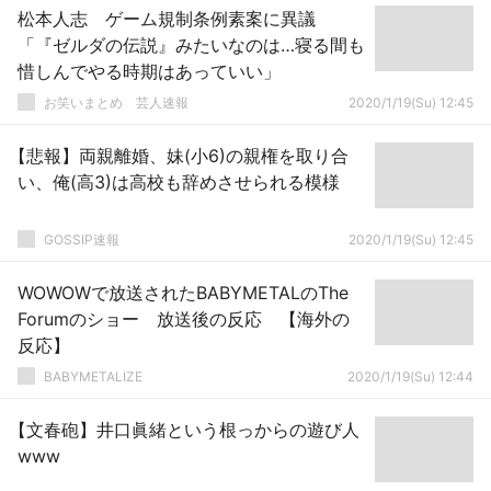
松本人志 ゲーム規制条例素案に異議
「『ゼルダの伝説』みたいなのは…寝る間も
惜しんでやる時期はあっていい」
お笑いまとめ 芸人速報
2020/1/19(Su) 12:45
【悲報】両親離婚、妹(小6)の親権を取り合
い、俺(高3)は高校も辞めさせられる模様
GOSSIP速報
2020/1/19(Su) 12:45
WOWOWで放送されたBABYMETALのThe
Forumのショー 放送後の反応 【海外の
反応】
BABYMETALIZE
2020/1/19(Su) 12:44
【文春砲】井口眞緒という根っからの遊び人
www