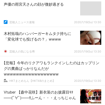
声優の雨宮天さんの顔が微妙過ぎる
芸能人ニュース速報
2020/1/19(Su) 13:30
木村拓哉のハンバーガーキムタク持ちに
「変化球でも投げるの？」wwww
芸能人の気になる噂
2020/1/19(Su) 13:30
【悲報】今年のリクアワもランクインしたのはカップリン
グの糞曲ばっかりなんだが
wwwwwwwwwwwwwwwwww
HKTまとめもん【HKT48のまとめ】
2020/1/19(Su) 13:30
Vtuber 【森中花咲】新衣装のお披露目ｷﾀ
――(ﾟ∀ﾟ)――!!ふーん・・・えっちじゃん