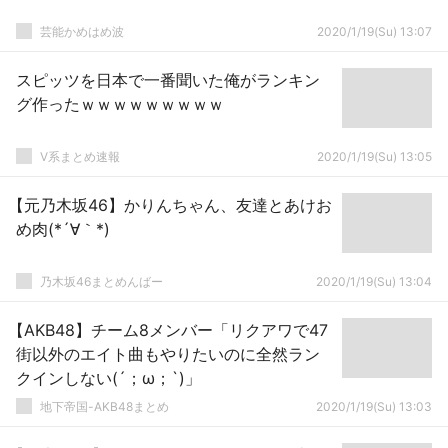
芸能かめはめ波
2020/1/19(Su) 13:07
スピッツを日本で一番聞いた俺がランキン
グ作ったｗｗｗｗｗｗｗｗｗ
V系まとめ速報
2020/1/19(Su) 13:05
【元乃木坂46】かりんちゃん、友達とあけお
め肉(*´∀｀*)
乃木坂46まとめんばー
2020/1/19(Su) 13:04
【AKB48】チーム8メンバー「リクアワで47
街以外のエイト曲もやりたいのに全然ラン
クインしない(´；ω；`)」
地下帝国-AKB48まとめ
2020/1/19(Su) 13:03