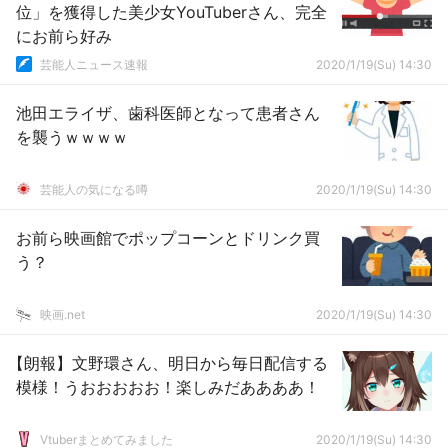
位」を獲得した美少女YouTuberさん、完全
にお前ら好み
芸能人ニュース速報
2020/1/19(Su) 14:30
池田エライザ、歯科医師となって患者さん
を襲うｗｗｗｗ
芸能人の気になる噂
2020/1/19(Su) 14:30
お前ら映画館でポップコーンとドリンク買
う？
映画.net
2020/1/19(Su) 14:30
【朗報】文野環さん、明日から毎日配信する
模様！うおおおおお！楽しみだああああ！
Vtuberまとめてみました
2020/1/19(Su) 14:30