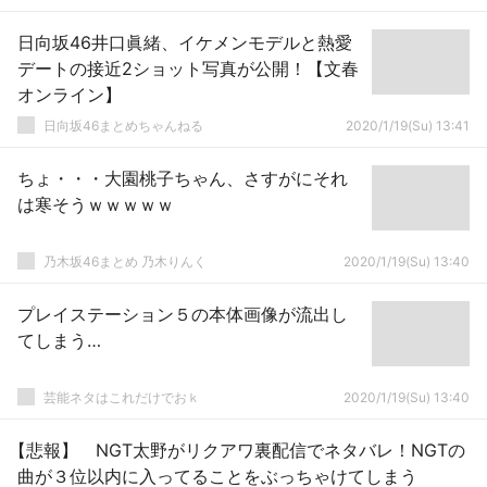
日向坂46井口眞緒、イケメンモデルと熱愛
デートの接近2ショット写真が公開！【文春
オンライン】
日向坂46まとめちゃんねる
2020/1/19(Su) 13:41
ちょ・・・大園桃子ちゃん、さすがにそれ
は寒そうｗｗｗｗｗ
乃木坂46まとめ 乃木りんく
2020/1/19(Su) 13:40
プレイステーション５の本体画像が流出し
てしまう…
芸能ネタはこれだけでおｋ
2020/1/19(Su) 13:40
【悲報】 NGT太野がリクアワ裏配信でネタバレ！NGTの
曲が３位以内に入ってることをぶっちゃけてしまう