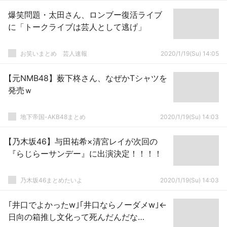
爆笑問題・太田さん、ロンブー復活ライブ
に「トークライブは芸人として逃げ」
お笑いまとめ 芸人速報
2020/1/19(Su) 14:05
【元NMB48】薮下柊さん、なぜかTシャツを
発売ｗ
地下帝国-AKB48まとめ
2020/1/19(Su) 14:03
【乃木坂46】与田祐希×清宮レイが次回の
『らじらーサンデー』に出演決定！！！！
乃木坂46まとめたいよ
2020/1/19(Su) 14:03
｢井口でよかったw｣｢井口ならノーダメw｣←
日向の箱推し文化って死んだんだな…