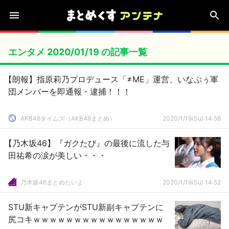
エンタメ 2020/01/19 の記事一覧
【朗報】指原莉乃プロデュース「≠ME」運営、いなぷぅ軍
団メンバーを即通報・逮捕！！！
AKB48タイムズ（AKB48まとめ）
2020/1/19(Su) 14:56
【乃木坂46】『ガクたび』の最後に流した与
田祐希の涙が美しい・・・
乃木坂46まとめたいよ
2020/1/19(Su) 14:52
STU新キャプテンがSTU新副キャプテンに
尻コキｗｗｗｗｗｗｗｗｗｗｗｗｗｗｗｗ