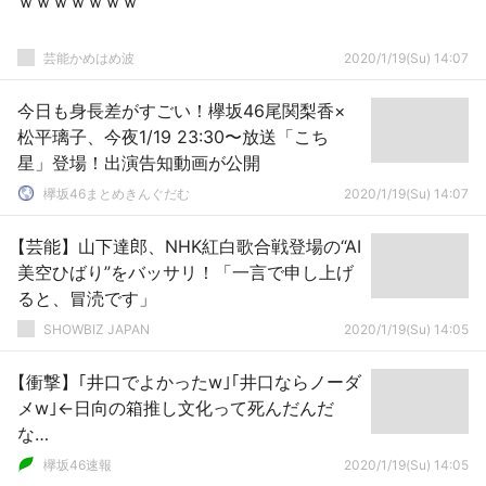
ｗｗｗｗｗｗｗ
芸能かめはめ波
2020/1/19(Su) 14:07
今日も身長差がすごい！欅坂46尾関梨香×
松平璃子、今夜1/19 23:30〜放送「こち
星」登場！出演告知動画が公開
欅坂46まとめきんぐだむ
2020/1/19(Su) 14:07
【芸能】山下達郎、NHK紅白歌合戦登場の“AI
美空ひばり”をバッサリ！「一言で申し上げ
ると、冒涜です」
SHOWBIZ JAPAN
2020/1/19(Su) 14:05
【衝撃】｢井口でよかったw｣｢井口ならノーダ
メw｣←日向の箱推し文化って死んだんだ
な…
欅坂46速報
2020/1/19(Su) 14:05