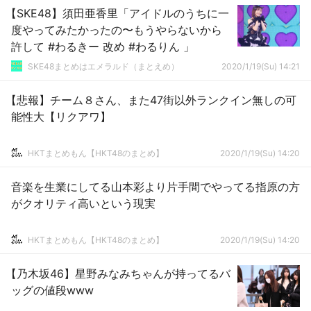
【SKE48】須田亜香里「アイドルのうちに一
度やってみたかったの〜もうやらないから
許して #わるきー 改め #わるりん 」
SKE48まとめはエメラルド（まとえめ）
2020/1/19(Su) 14:21
【悲報】チーム８さん、また47街以外ランクイン無しの可
能性大【リクアワ】
HKTまとめもん【HKT48のまとめ】
2020/1/19(Su) 14:20
音楽を生業にしてる山本彩より片手間でやってる指原の方
がクオリティ高いという現実
HKTまとめもん【HKT48のまとめ】
2020/1/19(Su) 14:20
【乃木坂46】星野みなみちゃんが持ってるバ
ッグの値段www