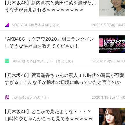
【乃木坂46】新内眞衣と柴田柚菜を混ぜたよ
うな子が発見されるｗｗｗｗｗｗｗｗ
NOGIVIOLA＠乃木坂46まとめ
2020/1/19(Su) 14:42
『AKB48G リクアワ2020』明日ランクイン
しそうな候補曲を教えてください！
SKE48まとめはエメラルド（まとえめ）
2020/1/19(Su) 14:41
【乃木坂46】賀喜遥香ちゃんの素人ＪＫ時代の写真が可愛
すぎる！こんな子が栃木の辺境に眠っていたと言うのか
乃木坂46まとめの「ま」
2020/1/19(Su) 14:40
【乃木坂46】どこかで見たような・・・？
山崎怜奈ちゃんがこっち見てるｗｗｗｗｗ