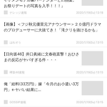
イケメンモデル兼バーテンダーとの熱愛。
お祭りデートの写真を入手！！！』
ナレッジ速報
2020/1/19(Su) 13:18
【画像】＜フジ秋元優里元アナウンサー＞２０億円ドラマ
のプロデューサーに大抜てき！「滝クリを抜けるかも」
はれぞう
2020/1/19(Su) 13:15
【日向坂46】井口眞緒に文春砲直撃！おひさ
まの反応がヤバすぎる件・・・
欅坂46速報
2020/1/19(Su) 13:15
俺「給料(33万円)」嫁「今月のお小遣い3万
円」←ヤバい結果に...
GOSSIP速報
2020/1/19(Su) 13:15