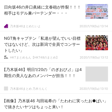
日向坂46の井口眞緒に文春砲が炸裂！！！
相手はモデル兼バーテンダー・・・
乃木坂46まとめたいよ
2020/1/19(Su) 13:14
NGT角キャプテン「私達が望んでいい目標
ではないけど、次は新潟で全員でコンサー
トしたい」
HKTまとめもん【HKT48のまとめ】
2020/1/19(Su) 13:12
【乃木坂46】明日1/20の「のぎおび⊿」は4
期生の美人なあのメンバーが担当！！！
乃木坂46まとめ 乃木りんく
2020/1/19(Su) 13:10
【画像】乃木坂46 与田祐希の「たわわに実ったお●ぱい」
で抜きたいヤツはちょっと来い！