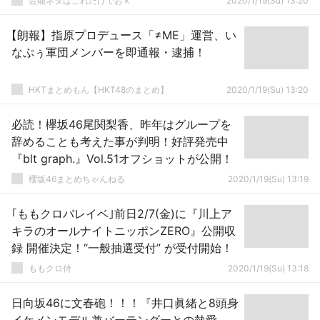
芸能ネタはこれだけでおｋ
2020/1/19(Su) 13:20
【朗報】指原プロデュース「≠ME」運営、い
なぷぅ軍団メンバーを即通報・逮捕！
HKTまとめもん【HKT48のまとめ】
2020/1/19(Su) 13:20
必読！欅坂46尾関梨香、昨年はグループを
辞めることも考えた事が判明！好評発売中
『blt graph.』Vol.51オフショットが公開！
櫻坂46まとめちゃんねる
2020/1/19(Su) 13:19
｢ももクロバレイベ｣前日2/7(金)に『川上ア
キラのオールナイトニッポンZERO』公開収
録 開催決定！“一般抽選受付” が受付開始！
ももクロ侍
2020/1/19(Su) 13:18
日向坂46に文春砲！！！『井口眞緒と8頭身