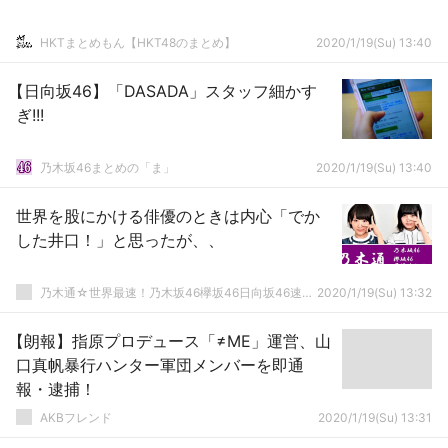
HKTまとめもん【HKT48のまとめ】
2020/1/19(Su) 13:40
【日向坂46】「DASADA」スタッフ細かす
ぎ!!!
乃木坂46まとめの「ま」
2020/1/19(Su) 13:40
世界を股にかける俳優のときは内心「でか
した井口！」と思ったが、、
乃木通☆世界最速！乃木坂46欅坂46日向坂46速報まとめ
2020/1/19(Su) 13:32
【朗報】指原プロデュース「≠ME」運営、山
口真帆暴行ハンター軍団メンバーを即通
報・逮捕！
AKBフレンド
2020/1/19(Su) 13:31