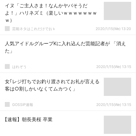
イヌ「ご主人さま！なんかヤバそうだ
よ！」ハリネズミ（楽しいｗｗｗｗｗｗｗ
ｗ）
芸能ネタはこれだけでおｋ
2020/1/15(We) 13:20
人気アイドルグループKに入れ込んだ芸能記者が 「消え
た」
はれぞう
2020/1/15(We) 13:15
女｢レジ打ちでお釣り渡されてお礼が言える
客は○割しかいなくてムカつく」
GOSSIP速報
2020/1/15(We) 13:15
【速報】朝長美桜 卒業