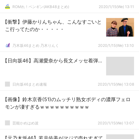
ROMれ！ペンギン(AKB48まとめ)
2020/1/15(We) 13:11
【衝撃】伊藤かりんちゃん、こんなすごいと
こ行ってたのか・・・・・
乃木坂46まとめ 乃木りんく
2020/1/15(We) 13:10
【日向坂46】高瀬愛奈から長文メッセ着弾…
日向坂46まとめ速報
2020/1/15(We) 13:08
【画像】鈴木京香(51)のムッチリ熟女ボディの濃厚フェロ
モンが凄すぎるｗｗｗｗｗｗｗｗｗｗ
芸能かめはめ波
2020/1/15(We) 13:07
【元乃木坂46】若月佑美がマジで売れすぎて