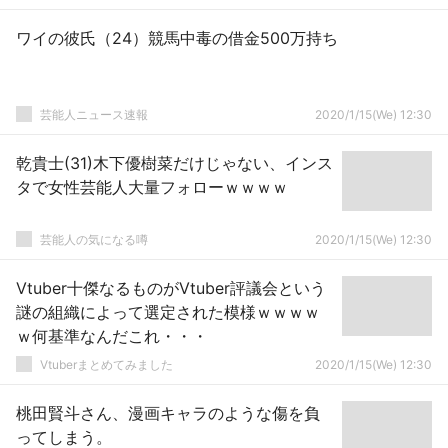
ワイの彼氏（24）競馬中毒の借金500万持ち
芸能人ニュース速報
2020/1/15(We) 12:30
乾貴士(31)木下優樹菜だけじゃない、インス
タで女性芸能人大量フォローｗｗｗｗ
芸能人の気になる噂
2020/1/15(We) 12:30
Vtuber十傑なるものがVtuber評議会という
謎の組織によって選定された模様ｗｗｗｗ
ｗ何基準なんだこれ・・・
Vtuberまとめてみました
2020/1/15(We) 12:30
桃田賢斗さん、漫画キャラのような傷を負
ってしまう。