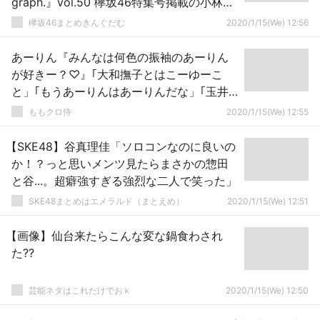
graph.』vol.50 欅坂46特集号掲載の小林由
依グラビアアザーカット公開
欅坂46まとめきんぐだむ
2020/1/15(We) 12:56
あーりん『みんなは何色の振袖のあーりん
が好きー？♡』｢大和撫子とはこーゆーこ
と」｢もうあーりんはあーりんだな」｢玉井
さんの姉さん感とあーりんの妹感」
ももクロ侍
2020/1/15(We) 12:55
【SKE48】谷真理佳「ソロコンなのに良いの
か！？っと思いメンツ見たらまさかの惣田
と谷...。超癖強すぎる強烈な二人で笑った」
SKE48まとめはエメラルド（まとえめ）
2020/1/15(We) 12:51
【画像】仙台来たらこんな変な鍋食わされ
た??
芸能ネタはこれだけでおｋ
2020/1/15(We) 12:50