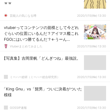
ｗｗ
芸能人の気になる噂
2020/1/15(We) 13:30
vtuberってコンテンツの規模として今どれ
ぐらいの位置にいるんだ？アイマス艦これ
FGOにはいつ勝てるんだ？←うーん…
Vtuberまとめてみました
2020/1/15(We) 13:30
【写真集】吉岡里帆「どんぎつね」最強説。
ミーハー総研（ミーハー総合研究所）
2020/1/15(We) 13:30
「King Gnu」vs「髭男」ついに決着がついた
模様
GOSSIP速報
2020/1/15(We) 13:30