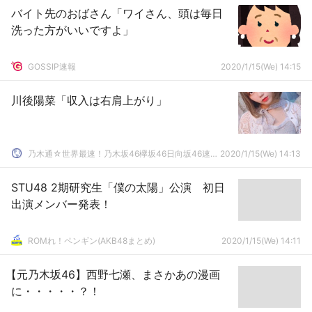
バイト先のおばさん「ワイさん、頭は毎日
洗った方がいいですよ」
GOSSIP速報
2020/1/15(We) 14:15
川後陽菜「収入は右肩上がり」
乃木通☆世界最速！乃木坂46欅坂46日向坂46速報まとめ
2020/1/15(We) 14:13
STU48 2期研究生「僕の太陽」公演 初日
出演メンバー発表！
ROMれ！ペンギン(AKB48まとめ)
2020/1/15(We) 14:11
【元乃木坂46】西野七瀬、まさかあの漫画
に・・・・・？！