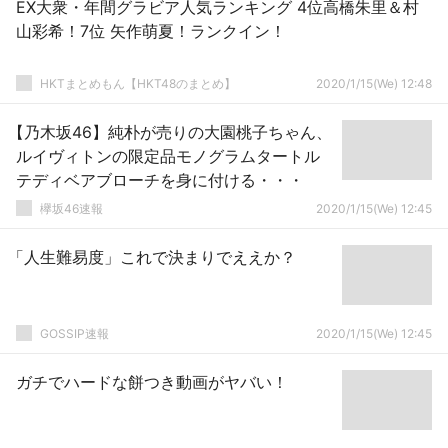
EX大衆・年間グラビア人気ランキング 4位高橋朱里＆村
山彩希！7位 矢作萌夏！ランクイン！
HKTまとめもん【HKT48のまとめ】
2020/1/15(We) 12:48
【乃木坂46】純朴が売りの大園桃子ちゃん、
ルイヴィトンの限定品モノグラムタートル
テディベアブローチを身に付ける・・・
欅坂46速報
2020/1/15(We) 12:45
「人生難易度」これで決まりでええか？
GOSSIP速報
2020/1/15(We) 12:45
ガチでハードな餅つき動画がヤバい！