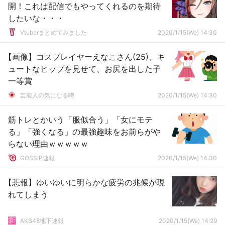
開！これは配信でもやってくれるのを期待
したいな・・・
Vtuberまとめてみました
2020/1/15(We) 14:30
【画像】コスプレイヤーえなこさん(25)、キ
ュートなヒップを見せて、お尻を出した子
一等賞
芸能人の気になる噂
2020/1/15(We) 14:30
筋トレとかいう「服似合う」「女にモテ
る」「強くなる」の最強趣味をお前らがや
らない理由ｗｗｗｗｗ
GOSSIP速報
2020/1/15(We) 14:30
【悲報】ゆいゆいに明らかな疲労の兆候が現
れてしまう
AKB48地下速報
2020/1/15(We) 14:29