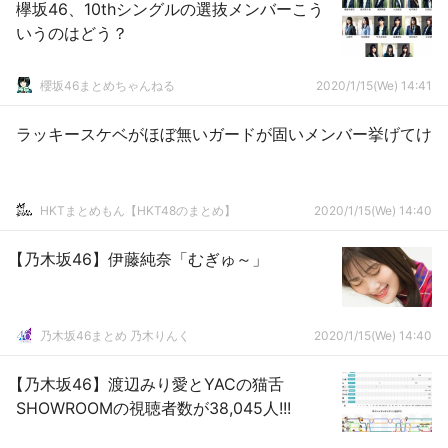
欅坂46、10thシングルの選抜メンバーこう
いうのはどう？
櫻坂46まとめちゃんねる
2020/1/15(We) 14:41
ラッキースケベがほぼ無いガードが固いメンバー挙げてけ
HKTまとめもん【HKT48のまとめ】
2020/1/15(We) 14:40
【乃木坂46】伊藤純奈「むぎゅ～」
乃木坂46まとめ 乃木りんく
2020/1/15(We) 14:40
【乃木坂46】渡辺みり愛とYACの猫舌
SHOWROOMの視聴者数が38,045人!!!