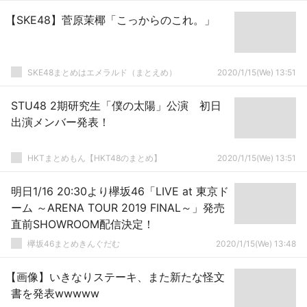
【SKE48】菅原茉椰「こっからのこれ。」
SKE48まとめはエメラルド（まとえめ）
2020/1/15(We) 13:51
STU48 2期研究生「僕の太陽」公演 初日
出演メンバー発表！
HKTまとめもん【HKT48のまとめ】
2020/1/15(We) 13:51
明日1/16 20:30より欅坂46「LIVE at 東京ド
ーム ～ARENA TOUR 2019 FINAL～」発売
直前SHOWROOM配信決定！
欅坂46まとめきんぐだむ
2020/1/15(We) 13:48
【画像】いきなりステーキ、また新たな怪文
書を発表wwwww