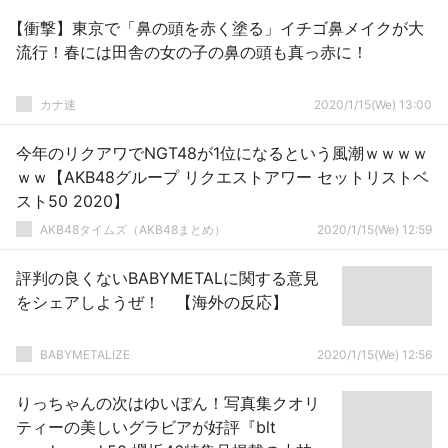
【衝撃】東京で「鼻の頭を赤く塗る」イチゴ鼻メイクが大
流行！春には田舎の女の子の鼻の頭も真っ赤に！
カナ速
2020/1/15(We) 13:00
今年のリクアワでNGT48が1位になるという風潮ｗｗｗｗ
ｗｗ【AKB48グループ リクエストアワー セットリストベ
スト50 2020】
AKB48タイムズ（AKB48まとめ）
2020/1/15(We) 12:59
評判の良くないBABYMETALに関する意見
をシェアしようぜ！ 【海外の反応】
BABYMETALIZE
2020/1/15(We) 12:56
りっちゃんの次はゆいぽん！写真集クオリ
ティーの美しいグラビアが好評『blt