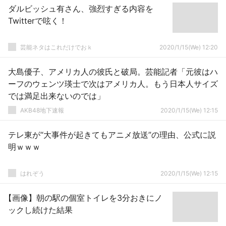
ダルビッシュ有さん、強烈すぎる内容を
Twitterで呟く！
芸能ネタはこれだけでおｋ
2020/1/15(We) 12:20
大島優子、アメリカ人の彼氏と破局。芸能記者「元彼はハ
ーフのウェンツ瑛士で次はアメリカ人。もう日本人サイズ
では満足出来ないのでは」
AKB48地下速報
2020/1/15(We) 12:15
テレ東が“大事件が起きてもアニメ放送”の理由、公式に説
明ｗｗｗ
はれぞう
2020/1/15(We) 12:15
【画像】朝の駅の個室トイレを3分おきにノ
ックし続けた結果