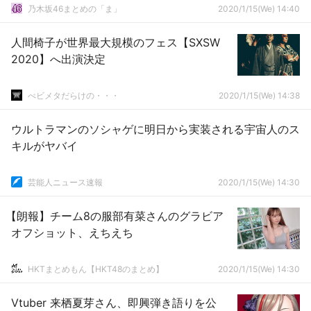
乃木坂46まとめの「ま」
2020/1/15(We) 14:40
人間椅子が世界最大規模のフェス【SXSW
2020】へ出演決定
べビメタだらけの・・・
2020/1/15(We) 14:38
ウルトラマンのソシャゲに明日から実装される宇宙人のス
キルがヤバイ
芸能人ニュース速報
2020/1/15(We) 14:30
【朗報】チーム8の服部有菜さんのグラビア
オフショット、えちえち
HKTまとめもん【HKT48のまとめ】
2020/1/15(We) 14:30
Vtuber 来栖夏芽さん、即興弾き語りを公