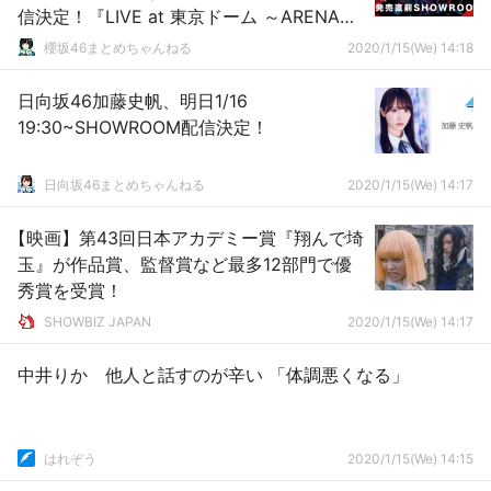
信決定！『LIVE at 東京ドーム ～ARENA
TOUR 2019 FINAL～』
櫻坂46まとめちゃんねる
2020/1/15(We) 14:18
日向坂46加藤史帆、明日1/16
19:30~SHOWROOM配信決定！
日向坂46まとめちゃんねる
2020/1/15(We) 14:17
【映画】第43回日本アカデミー賞『翔んで埼
玉』が作品賞、監督賞など最多12部門で優
秀賞を受賞！
SHOWBIZ JAPAN
2020/1/15(We) 14:17
中井りか 他人と話すのが辛い 「体調悪くなる」
はれぞう
2020/1/15(We) 14:15