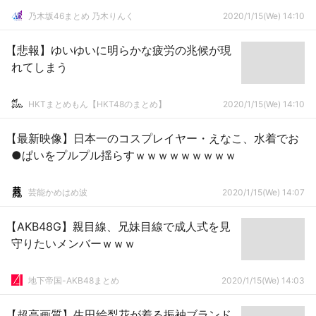
乃木坂46まとめ 乃木りんく
2020/1/15(We) 14:10
【悲報】ゆいゆいに明らかな疲労の兆候が現
れてしまう
HKTまとめもん【HKT48のまとめ】
2020/1/15(We) 14:10
【最新映像】日本一のコスプレイヤー・えなこ、水着でお
●ぱいをプルプル揺らすｗｗｗｗｗｗｗｗｗ
芸能かめはめ波
2020/1/15(We) 14:07
【AKB48G】親目線、兄妹目線で成人式を見
守りたいメンバーｗｗｗ
地下帝国-AKB48まとめ
2020/1/15(We) 14:03
【超高画質】生田絵梨花が着る振袖ブランド