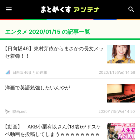
エンタメ 2020/01/15 の記事一覧
【日向坂46】東村芽依からまさかの長文メッ
セ着弾！！
日向坂46まとめ速報
2020/1/15(We) 14:56
洋画で英語勉強したいんやが
映画.net
2020/1/15(We) 14:50
【動画】 AKB小栗有以さん(18歳)がドスケ
ベ動画を投稿してしまうｗｗｗｗｗｗｗｗ