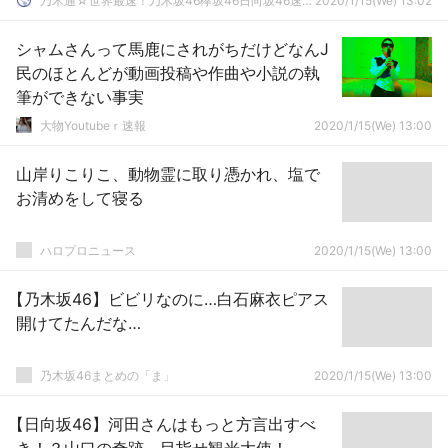
乃木通☆世界最速！乃木坂46欅坂46日向坂46速報まとめ
2020/1/15(We) 13:02
シャムさんって馬鹿にされがちだけどなんJ
民のほとんどが動画投稿や作曲や小説の執
筆ができない事実
大物Youtubeｒ速報
2020/1/15(We) 13:00
山岸りこりこ、動物霊に取り憑かれ、塩で
お清めをして寝る
ハロプロニュース
2020/1/15(We) 13:00
【乃木坂46】ビビリなのに…白石麻衣ピアス
開けてたんだな…
乃木坂46まとめの「ま」
2020/1/15(We) 13:00
【日向坂46】河田さんはもっと方言出すべ