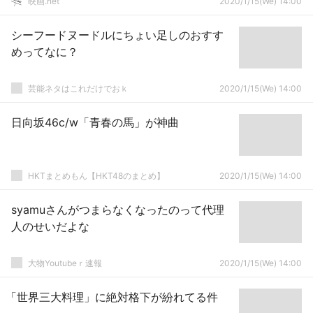
映画.net
2020/1/15(We) 14:00
シーフードヌードルにちょい足しのおすす
めってなに？
芸能ネタはこれだけでおｋ
2020/1/15(We) 14:00
日向坂46c/w「青春の馬」が神曲
HKTまとめもん【HKT48のまとめ】
2020/1/15(We) 14:00
syamuさんがつまらなくなったのって代理
人のせいだよな
大物Youtubeｒ速報
2020/1/15(We) 14:00
「世界三大料理」に絶対格下が紛れてる件