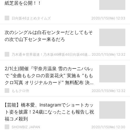
紙芝居を公開！！
日向坂46まとめタイムズ
2020/1/15(We) 12:33
次のシングルは白石センターだとしてもそ
の次で山下センター来るだろ
乃木通☆世界最速！乃木坂46欅坂46日向坂46速報まとめ
2020/1/15(We) 12:32
2/1(土)開催『宇奈月温泉 雪のカーニバル』
で “全曲ももクロの音楽花火” 実施＆ “もも
クロ写真 オリジナルカード” 無料配布 決
定！
ももクロ侍
2020/1/15(We) 12:32
【芸能】橋本愛、Instagramでショートカッ
ト姿を披露！24歳になったことも報告し祝
福コメ殺到
SHOWBIZ JAPAN
2020/1/15(We) 12:30