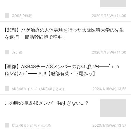
GOSSIP速報
2020/1/15(We) 14:00
【悲報】ハゲ治療の人体実験を行った大阪医科大学の先生
を逮捕 「脂肪幹細胞で増毛」
カナ速
2020/1/15(We) 14:00
【画像】AKB48チーム8メンバーのお○ぱいｷﾀ━━ﾟ+.ヽ
(≧▽≦)ﾉ.+ﾟ━━ ｯ !!!【服部有菜・下尾みう】
AKB48タイムズ（AKB48まとめ）
2020/1/15(We) 13:58
この時の欅坂46メンバー強すぎない…？
櫻坂46まとめちゃんねる
2020/1/15(We) 13:57