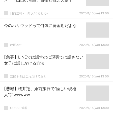
き！？山口の奇跡、目指せ観光大使！
日向速報 -日向坂46まとめ-
2020/1/15(We) 13:00
今のハリウッドって何気に黄金期だよな
映画.net
2020/1/15(We) 13:00
【急募】LINEでは話すのに現実では話さない
女子に話しかける方法
芸能ネタはこれだけでおｋ
2020/1/15(We) 13:00
【悲報】櫻井翔、婚前旅行で"怪しい現地
人"にwwwww
GOSSIP速報
2020/1/15(We) 13:00