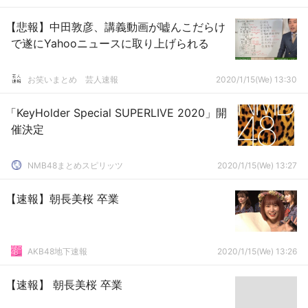
【悲報】中田敦彦、講義動画が嘘んこだらけ
で遂にYahooニュースに取り上げられる
お笑いまとめ 芸人速報
2020/1/15(We) 13:30
「KeyHolder Special SUPERLIVE 2020」開
催決定
NMB48まとめスピリッツ
2020/1/15(We) 13:27
【速報】朝長美桜 卒業
AKB48地下速報
2020/1/15(We) 13:26
【速報】 朝長美桜 卒業