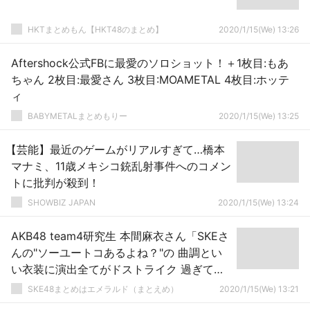
HKTまとめもん【HKT48のまとめ】
2020/1/15(We) 13:26
Aftershock公式FBに最愛のソロショット！＋1枚目:もあ
ちゃん 2枚目:最愛さん 3枚目:MOAMETAL 4枚目:ホッテ
ィ
BABYMETALまとめもりー
2020/1/15(We) 13:25
【芸能】最近のゲームがリアルすぎて…橋本
マナミ、11歳メキシコ銃乱射事件へのコメン
トに批判が殺到！
SHOWBIZ JAPAN
2020/1/15(We) 13:24
AKB48 team4研究生 本間麻衣さん「SKEさ
んの"ソーユートコあるよね？"の 曲調とい
い衣装に演出全てがドストライク 過ぎて勉
強しながら鬼リピしてる」
SKE48まとめはエメラルド（まとえめ）
2020/1/15(We) 13:21