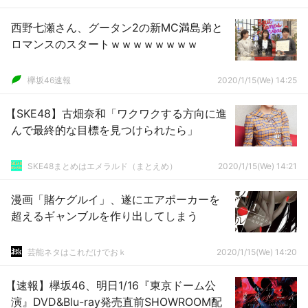
西野七瀬さん、グータン2の新MC満島弟と
ロマンスのスタートｗｗｗｗｗｗｗｗ
欅坂46速報
2020/1/15(We) 14:25
【SKE48】古畑奈和「ワクワクする方向に進
んで最終的な目標を見つけられたら」
SKE48まとめはエメラルド（まとえめ）
2020/1/15(We) 14:21
漫画「賭ケグルイ」、遂にエアポーカーを
超えるギャンブルを作り出してしまう
芸能ネタはこれだけでおｋ
2020/1/15(We) 14:20
【速報】欅坂46、明日1/16『東京ドーム公
演』DVD&Blu-ray発売直前SHOWROOM配