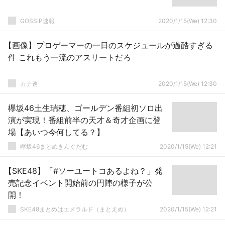
GOSSIP速報
2020/1/15(We) 12:30
【画像】プロゲーマーの一日のスケジュールが過酷すぎる
件 これもう一流のアスリートだろ
カナ速
2020/1/15(We) 12:30
欅坂46土生瑞穂、ゴールデン番組初ソロ出
演が実現！番組前半の天才＆奇才企画に登
場【あいつ今何してる？】
欅坂46まとめきんぐだむ
2020/1/15(We) 12:21
【SKE48】「#ソーユートコあるよね？」発
売記念イベント開始前の円陣の様子が公
開！
SKE48まとめはエメラルド（まとえめ）
2020/1/15(We) 12:21