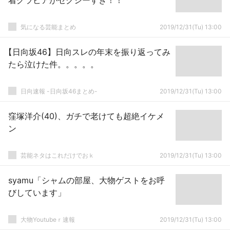
着グラビアがセクシーすぎ！！
気になる芸能まとめ
2019/12/31(Tu) 13:00
【日向坂46】日向スレの年末を振り返ってみ
たら泣けた件。。。。。
日向速報 -日向坂46まとめ-
2019/12/31(Tu) 13:00
窪塚洋介(40)、ガチで老けても超絶イケメ
ン
芸能ネタはこれだけでおｋ
2019/12/31(Tu) 13:00
syamu「シャムの部屋、大物ゲストをお呼
びしています」
大物Youtubeｒ速報
2019/12/31(Tu) 13:00