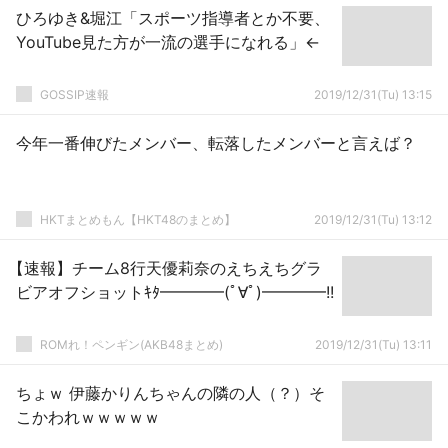
ひろゆき&堀江「スポーツ指導者とか不要、
YouTube見た方が一流の選手になれる」←
GOSSIP速報
2019/12/31(Tu) 13:15
今年一番伸びたメンバー、転落したメンバーと言えば？
HKTまとめもん【HKT48のまとめ】
2019/12/31(Tu) 13:12
【速報】チーム8行天優莉奈のえちえちグラ
ビアオフショットｷﾀ━━━━(ﾟ∀ﾟ)━━━━!!
ROMれ！ペンギン(AKB48まとめ)
2019/12/31(Tu) 13:11
ちょｗ 伊藤かりんちゃんの隣の人（？）そ
こかわれｗｗｗｗｗ