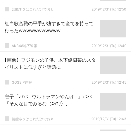
芸能ネタはこれだけでおｋ
2019/12/31(Tu) 12:50
紅白歌合戦の平手が凄すぎて全てを持って
行ったwwwwwwwwwww
AKB48地下速報
2019/12/31(Tu) 12:49
【画像】フジモンの子供、木下優樹菜のスタ
イリストに似すぎと話題に
GOSSIP速報
2019/12/31(Tu) 12:45
息子「パパ…ウルトラマンやんけ…」パパ
「そんな目でみるな（ﾆｯｺﾘ）」
芸能ネタはこれだけでおｋ
2019/12/31(Tu) 12:43