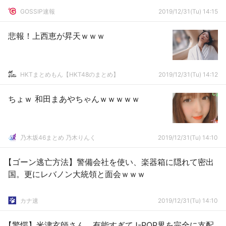
GOSSIP速報
2019/12/31(Tu) 14:15
悲報！上西恵が昇天ｗｗｗ
HKTまとめもん【HKT48のまとめ】
2019/12/31(Tu) 14:12
ちょｗ 和田まあやちゃんｗｗｗｗｗ
乃木坂46まとめ 乃木りんく
2019/12/31(Tu) 14:10
【ゴーン逃亡方法】警備会社を使い、楽器箱に隠れて密出
国。更にレバノン大統領と面会ｗｗｗ
カナ速
2019/12/31(Tu) 14:10
【驚愕】米津玄師さん、有能すぎてJ-POP界を完全に支配