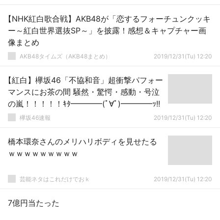
【NHK紅白歌合戦】AKB48が「恋するフォーチュンクッキ
ー～紅白世界選抜SP～」を披露！感想＆キャプチャー画
像まとめ
AKB48タイムズ（AKB48まとめ）
2019/12/31(Tu) 12:20
【紅白】欅坂46「不協和音」超衝撃パフォー
マンスにお茶の間 騒然・驚愕・感動・号泣
の嵐！！！！！ｷﾀ━━━━(ﾟ∀ﾟ)━━━━ｯ!!
欅坂46速報
2019/12/31(Tu) 12:20
橋本環奈さんのメリハリボディを見せたる
ｗｗｗｗｗｗｗｗｗ
芸能ネタはこれだけでおｋ
2019/12/31(Tu) 12:20
7億円当たった