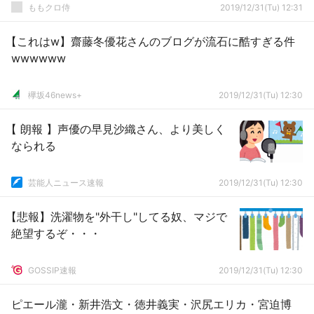
史、夏菜子にジャイアントスイングww」
ももクロ侍
2019/12/31(Tu) 12:31
【これはw】齋藤冬優花さんのブログが流石に酷すぎる件
wwwwww
欅坂46news+
2019/12/31(Tu) 12:30
【 朗報 】声優の早見沙織さん、より美しく
なられる
芸能人ニュース速報
2019/12/31(Tu) 12:30
【悲報】洗濯物を"外干し"してる奴、マジで
絶望するぞ・・・
GOSSIP速報
2019/12/31(Tu) 12:30
ピエール瀧・新井浩文・徳井義実・沢尻エリカ・宮迫博