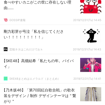
食べやすいカニがこの世に存在しない理
由……
GOSSIP速報
2019/12/31(Tu) 14:45
剛力彩芽が号泣「私を信じてくださ
い！！！！！！！！！」
芸能ネタはこれだけでおｋ
2019/12/31(Tu) 14:43
【SKE48】高畑結希「私たちの年。バイバ
イ」
SKE48まとめはエメラルド（まとえめ）
2019/12/31(Tu) 14:41
【乃木坂46】「第70回紅白歌合戦」の歌衣
装をデザイン / 制作 デザインテーマは " 繋
がり "