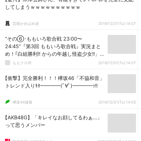
してしまうｗｗｗｗｗｗｗｗｗｗ
芸能かめはめ波
2019/12/31(Tu) 14:07
“その⑥･ももいろ歌合戦 23:00〜
24:45”『第3回 ももいろ歌合戦』実況まと
め！｢白組勝利!! からの年越し怪盗少女!!」
｢2020年もヨロシクね〜!!」
ももクロ侍
2019/12/31(Tu) 14:07
【衝撃】完全勝利！！！欅坂46「不協和音」
トレンド入りｷﾀ━━━━(ﾟ∀ﾟ)━━━━ｯ!!
欅坂46速報
2019/12/31(Tu) 14:05
【AKB48G】「キレイなお顔してるわぁ…」
って思うメンバー