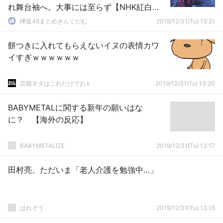
れ舞台袖へ。大事には至らず【NHK紅白歌
合戦】
欅坂46まとめきんぐだむ
2019/12/31(Tu) 13:21
餅つきに入れてもらえないイヌの表情カワ
イすぎｗｗｗｗｗｗ
芸能ネタはこれだけでおｋ
2019/12/31(Tu) 13:20
BABYMETALに関する新年の願いはな
に？ 【海外の反応】
BABYMETALIZE
2019/12/31(Tu) 13:17
田村亮、ただいま「老人介護を勉強中…」
はれぞう
2019/12/31(Tu) 13:15