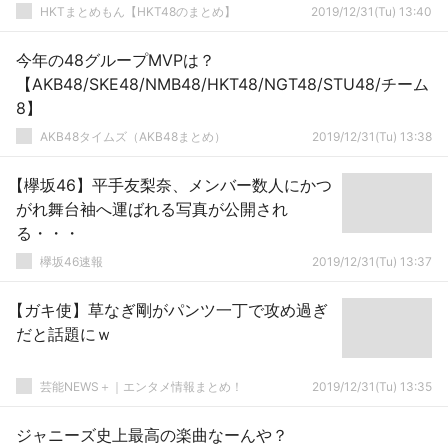
HKTまとめもん【HKT48のまとめ】
2019/12/31(Tu) 13:40
今年の48グループMVPは？
【AKB48/SKE48/NMB48/HKT48/NGT48/STU48/チーム
8】
AKB48タイムズ（AKB48まとめ）
2019/12/31(Tu) 13:38
【欅坂46】平手友梨奈、メンバー数人にかつ
がれ舞台袖へ運ばれる写真が公開され
る・・・
欅坂46速報
2019/12/31(Tu) 13:37
【ガキ使】草なぎ剛がパンツ一丁で攻め過ぎ
だと話題にｗ
芸能NEWS＋｜エンタメ情報まとめ！
2019/12/31(Tu) 13:35
ジャニーズ史上最高の楽曲なーんや？