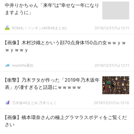
中井りかちゃん「来年"は"幸せな一年になり
ますように」
ROMれ！ペンギン(AKB48まとめ)
2019/12/31(Tu) 12:11
【画像】木村沙織とかいう顔70点身体150点の女ｗｗｙｗ
ｗｙｗｗｙ
mashlife通信
2019/12/31(Tu) 12:11
【衝撃】乃木ヲタが作った「2019年乃木坂年
表」が凄すぎると話題にｗｗｗｗｗ
乃木坂46まとめ 乃木りんく
2019/12/31(Tu) 12:10
【画像】橋本環奈さんの極上グラマラスボディをご覧くだ
さい