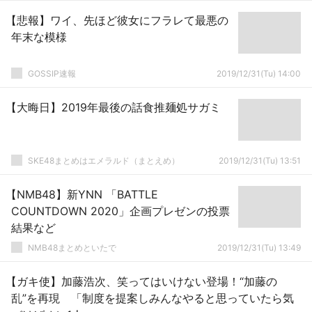
【悲報】ワイ、先ほど彼女にフラレて最悪の
年末な模様
GOSSIP速報
2019/12/31(Tu) 14:00
【大晦日】2019年最後の話食推麺処サガミ
SKE48まとめはエメラルド（まとえめ）
2019/12/31(Tu) 13:51
【NMB48】新YNN 「BATTLE
COUNTDOWN 2020」企画プレゼンの投票
結果など
NMB48まとめといたで
2019/12/31(Tu) 13:49
【ガキ使】加藤浩次、笑ってはいけない登場！“加藤の
乱”を再現 「制度を提案しみんなやると思っていたら気