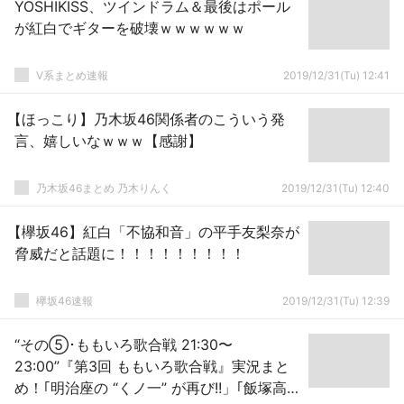
YOSHIKISS、ツインドラム＆最後はポール
が紅白でギターを破壊ｗｗｗｗｗｗ
V系まとめ速報
2019/12/31(Tu) 12:41
【ほっこり】乃木坂46関係者のこういう発
言、嬉しいなｗｗｗ【感謝】
乃木坂46まとめ 乃木りんく
2019/12/31(Tu) 12:40
【欅坂46】紅白「不協和音」の平手友梨奈が
脅威だと話題に！！！！！！！！！
欅坂46速報
2019/12/31(Tu) 12:39
“その⑤･ももいろ歌合戦 21:30〜
23:00”『第3回 ももいろ歌合戦』実況まと
め！｢明治座の “くノ一” が再び!!」｢飯塚高