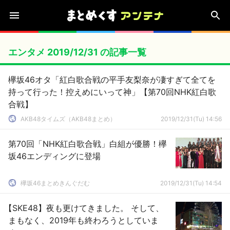
エンタメ 2019/12/31 の記事一覧
欅坂46オタ「紅白歌合戦の平手友梨奈が凄すぎて全てを
持って行った！控えめにいって神」【第70回NHK紅白歌
合戦】
AKB48タイムズ（AKB48まとめ）
2019/12/31(Tu) 14:56
第70回「NHK紅白歌合戦」白組が優勝！欅
坂46エンディングに登場
欅坂46まとめきんぐだむ
2019/12/31(Tu) 14:54
【SKE48】夜も更けてきました。 そして、
まもなく、2019年も終わろうとしていま