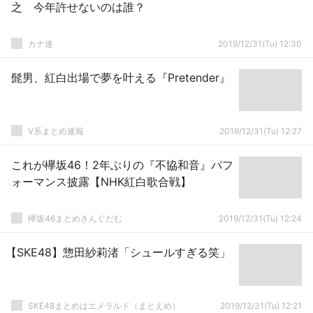
之 今年許せないのは誰？
カナ速
2019/12/31(Tu) 12:30
髭男、紅白出場で夢を叶える『Pretender』
V系まとめ速報
2019/12/31(Tu) 12:27
これが欅坂46！2年ぶりの『不協和音』パフ
ォーマンス披露【NHK紅白歌合戦】
欅坂46まとめきんぐだむ
2019/12/31(Tu) 12:24
【SKE48】惣田紗莉渚「シュールすぎる笑」
SKE48まとめはエメラルド（まとえめ）
2019/12/31(Tu) 12:21