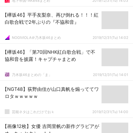
地下帝国-AKB48まとめ
2019/12/31(Tu) 14:03
【欅坂46】平手友梨奈、再び倒れる！！！紅
白歌合戦で2年ぶりの『不協和音』
NOGIVIOLA＠乃木坂46まとめ
2019/12/31(Tu) 14:02
【欅坂46】「第70回NHK紅白歌合戦」で不
協和音を披露！キャプチャまとめ
乃木坂46まとめの「ま」
2019/12/31(Tu) 14:01
【NGT48】荻野由佳が山口真帆を煽っててワ
ロタｗｗｗｗｗ
芸能ネタはこれだけでおｋ
2019/12/31(Tu) 14:00
【画像12枚】女優 吉岡里帆の新作グラビアが