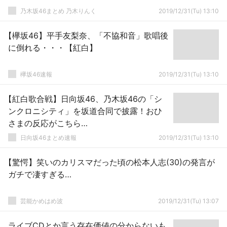
乃木坂46まとめ 乃木りんく
2019/12/31(Tu) 13:10
【欅坂46】平手友梨奈、「不協和音」歌唱後
に倒れる・・・【紅白】
欅坂46速報
2019/12/31(Tu) 13:10
【紅白歌合戦】日向坂46、乃木坂46の「シ
ンクロニシティ」を坂道合同で披露！おひ
さまの反応がこちら…
日向坂46まとめ速報
2019/12/31(Tu) 13:10
【驚愕】笑いのカリスマだった頃の松本人志(30)の発言が
ガチで凄すぎる…
芸能かめはめ波
2019/12/31(Tu) 13:07
ライブCDとか言う存在価値の分からないも