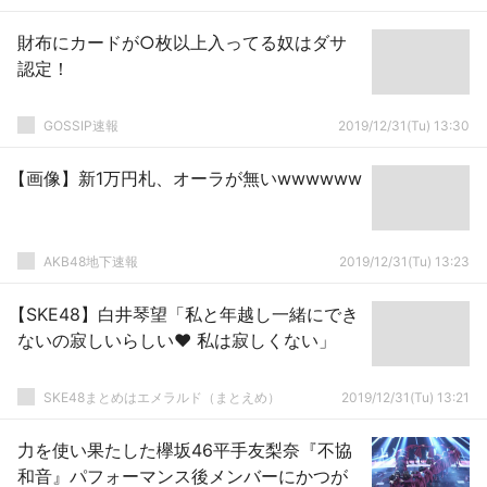
財布にカードが○枚以上入ってる奴はダサ
認定！
GOSSIP速報
2019/12/31(Tu) 13:30
【画像】新1万円札、オーラが無いwwwwww
AKB48地下速報
2019/12/31(Tu) 13:23
【SKE48】白井琴望「私と年越し一緒にでき
ないの寂しいらしい♥ 私は寂しくない」
SKE48まとめはエメラルド（まとえめ）
2019/12/31(Tu) 13:21
力を使い果たした欅坂46平手友梨奈『不協
和音』パフォーマンス後メンバーにかつが