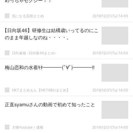
めっちゃセクシー！！
気になる芸能まとめ
2019/12/31(Tu) 14:00
【日向坂46】研修生は結構歳いってるのにこ
のまま年越しなのね・・・・。
日向速報 -日向坂46まとめ-
2019/12/31(Tu) 14:00
梅山恋和の水着ｷﾀ━━━━(ﾟ∀ﾟ)━━━━!!
HKTまとめもん【HKT48のまとめ】
2019/12/31(Tu) 14:00
正直syamuさんの動画で初めて知ったこと
大物Youtubeｒ速報
2019/12/31(Tu) 14:00