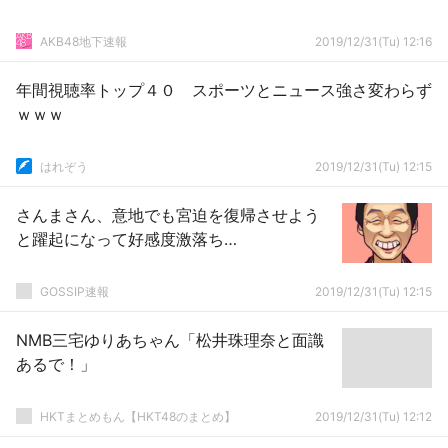
AKB48地下速報
2019/12/31(Tu) 12:16
年間視聴率トップ４０ スポーツとニュース強さ変わらず
ｗｗｗ
はれぞう
2019/12/31(Tu) 12:15
さんまさん、意地でも宮迫を復帰させよう
と躍起になって好感度激落ち…
GOSSIP速報
2019/12/31(Tu) 12:15
NMB三宅ゆりあちゃん「松井珠理奈と面識
あるで！」
HKTまとめもん【HKT48のまとめ】
2019/12/31(Tu) 12:12