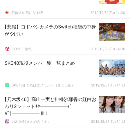
芸能人の気になる噂
2019/12/31(Tu) 14:30
【悲報】ヨドバシカメラのSwitch福袋の中身
がやばい
GOSSIP速報
2019/12/31(Tu) 14:30
SKE48現役メンバー駅一覧まとめ
SKE48まとめはエメラルド（まとえめ）
2019/12/31(Tu) 14:21
【乃木坂46】高山一実と掛橋沙耶香の紅白お
わり2ショットｷﾀ━━━━━━(ﾟ
∀ﾟ)━━━━━━ !!!!!
乃木坂46まとめの「ま」
2019/12/31(Tu) 14:21