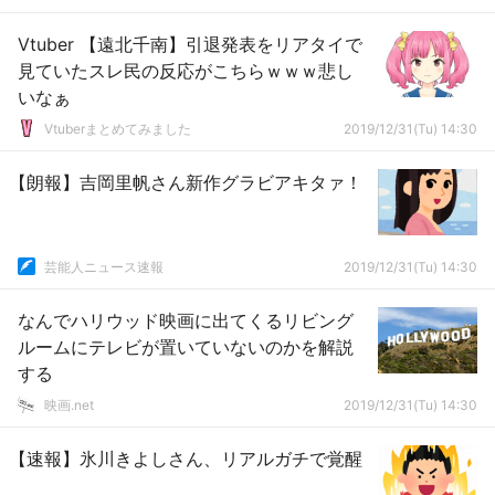
Vtuber 【遠北千南】引退発表をリアタイで
見ていたスレ民の反応がこちらｗｗｗ悲し
いなぁ
Vtuberまとめてみました
2019/12/31(Tu) 14:30
【朗報】吉岡里帆さん新作グラビアキタァ！
芸能人ニュース速報
2019/12/31(Tu) 14:30
なんでハリウッド映画に出てくるリビング
ルームにテレビが置いていないのかを解説
する
映画.net
2019/12/31(Tu) 14:30
【速報】氷川きよしさん、リアルガチで覚醒