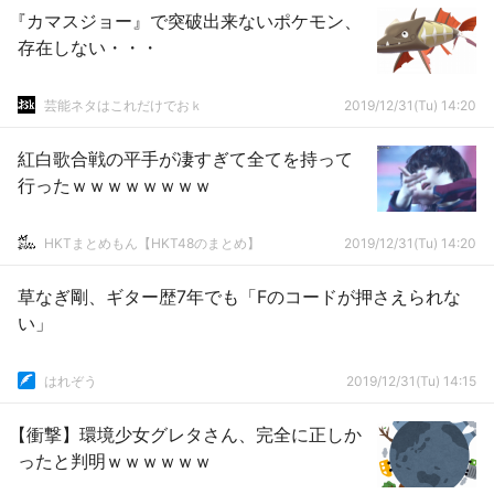
『カマスジョー』で突破出来ないポケモン、
存在しない・・・
芸能ネタはこれだけでおｋ
2019/12/31(Tu) 14:20
紅白歌合戦の平手が凄すぎて全てを持って
行ったｗｗｗｗｗｗｗｗ
HKTまとめもん【HKT48のまとめ】
2019/12/31(Tu) 14:20
草なぎ剛、ギター歴7年でも「Fのコードが押さえられな
い」
はれぞう
2019/12/31(Tu) 14:15
【衝撃】環境少女グレタさん、完全に正しか
ったと判明ｗｗｗｗｗｗ