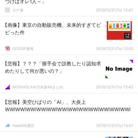
づけばオレ1人～」
カナ速
2019/12/31(Tu) 13:47
【画像】東京の自動販売機、未来的すぎてビ
ビった件
GOSSIP速報
2019/12/31(Tu) 13:45
【悲報】？？？「握手会で説教したり認知求
めたりして何が悪いの？」
NOGIVIOLA＠乃木坂46まとめ
2019/12/31(Tu) 13:42
【悲報】美空ひばりの「AI」、大炎上
WWlWWlWWlWWlWWlWWlWWlWWlWWlWWlWWlWWl
mashlife通信
2019/12/31(Tu) 13:41