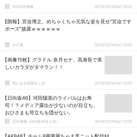
GOSSIP速報
2019/12/14(Sa) 13:00
【朗報】宮迫博之、めちゃくちゃ元気な姿を見せ“宮迫です
ポーズ”披露ｗｗｗｗｗｗ
カナ速
2019/12/14(Sa) 13:00
【画像15枚】グラドル 奈月セナ、高身長で美
しいカラダがタマラン！！
気になる芸能まとめ
2019/12/14(Sa) 13:00
【日向坂46】河田陽菜のライバルはお寿
司！？メディア露出が少ないのが目立ち、
おひさまも苛立ちを隠せない。
日向速報 -日向坂46まとめ-
2019/12/14(Sa) 13:00
【AKB48】チーム8藤園麗ちゃま黒ニット配信ｷﾀ