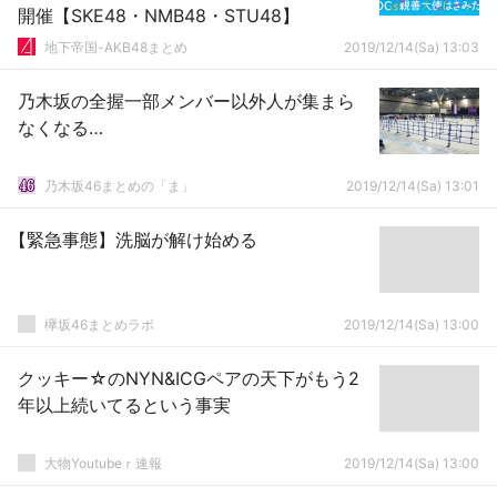
開催【SKE48・NMB48・STU48】
地下帝国-AKB48まとめ
2019/12/14(Sa) 13:03
乃木坂の全握一部メンバー以外人が集まら
なくなる…
乃木坂46まとめの「ま」
2019/12/14(Sa) 13:01
【緊急事態】洗脳が解け始める
欅坂46まとめラボ
2019/12/14(Sa) 13:00
クッキー☆のNYN&ICGペアの天下がもう2
年以上続いてるという事実
大物Youtubeｒ速報
2019/12/14(Sa) 13:00