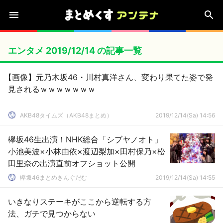
エンタメ 2019/12/14 の記事一覧
【画像】元乃木坂46・川村真洋さん、変わり果てた姿で発
見されるｗｗｗｗｗｗｗ
AKB48タイムズ（AKB48まとめ）
2019/12/14(Sa) 14:56
欅坂46生出演！NHK総合「シブヤノオト」
小池美波×小林由依×渡辺梨加×田村保乃×松
田里奈の出演直前オフショット公開
欅坂46まとめきんぐだむ
2019/12/14(Sa) 14:55
いきなりステーキがここから逆転する方
法、ガチで見つからない