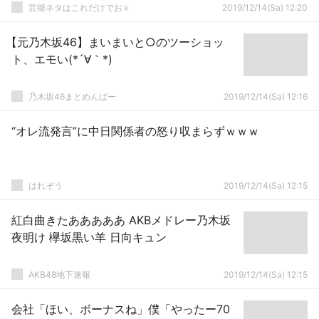
芸能ネタはこれだけでおｋ
2019/12/14(Sa) 12:20
【元乃木坂46】まいまいと○のツーショッ
ト、エモい(*´∀｀*)
乃木坂46まとめんばー
2019/12/14(Sa) 12:16
“オレ流発言”に中日関係者の怒り収まらずｗｗｗ
はれぞう
2019/12/14(Sa) 12:15
紅白曲きたあああああ AKBメドレー乃木坂
夜明け 欅坂黒い羊 日向キュン
AKB48地下速報
2019/12/14(Sa) 12:15
会社「ほい、ボーナスね」僕「やったー70