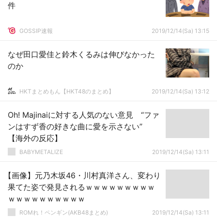
件
GOSSIP速報
2019/12/14(Sa) 13:15
なぜ田口愛佳と鈴木くるみは伸びなかった
のか
HKTまとめもん【HKT48のまとめ】
2019/12/14(Sa) 13:12
Oh! Majinaiに対する人気のない意見 “ファ
ンはすず香の好きな曲に愛を示さない”
【海外の反応】
BABYMETALIZE
2019/12/14(Sa) 13:11
【画像】元乃木坂46・川村真洋さん、変わり
果てた姿で発見されるｗｗｗｗｗｗｗｗｗ
ｗｗｗｗｗｗｗｗｗｗ
ROMれ！ペンギン(AKB48まとめ)
2019/12/14(Sa) 13:11