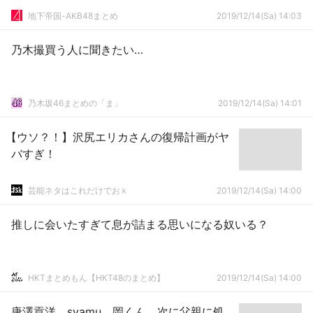
地下帝国-AKB48まとめ
2019/12/14(Sa) 14:03
乃木撮買う人に聞きたい…
乃木坂46まとめの「ま」
2019/12/14(Sa) 14:01
【ウソ？！】沢尻エリカさんの復帰計画がヤ
バすぎ！
芸能ネタはこれだけでおｋ
2019/12/14(Sa) 14:00
推しに会いたすぎて息が詰まる思いになる奴いる？
HKTまとめもん【HKT48のまとめ】
2019/12/14(Sa) 14:00
唐澤貢洋、syamu、岡くん 次に父親に処