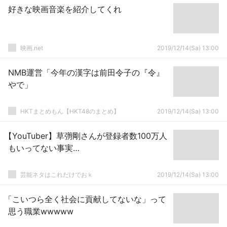
好きな映画音楽を紹介してくれ
映画.net
2019/12/14(Sa) 13:00
NMB運営「今年の漢字は前田令子の『令』
やで」
HKTまとめもん【HKT48のまとめ】
2019/12/14(Sa) 13:00
【YouTuber】草彅剛さんが登録者数100万人
もいってない事実…
芸能ネタはこれだけでおｋ
2019/12/14(Sa) 13:00
「こいつら全く社会に貢献してないな」って
思う職業wwwww