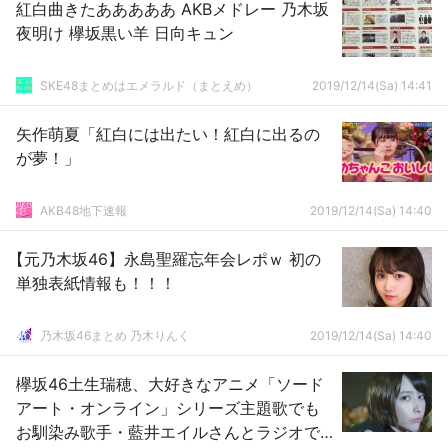
紅白曲きたあああああ AKBメドレー 乃木坂
夜明け 欅坂黒い羊 日向キュン
SKE48まとめはエメラルド（まとえめ）
2019/12/14(Sa) 14:41
矢作萌夏「紅白には出たい！紅白に出るの
が夢！」
AKB48地下速報
2019/12/14(Sa) 14:40
【元乃木坂46】永島聖羅忘年会レポｗ 初の
単独表紙情報も！！！
乃木坂46まとめ 乃木りんく
2019/12/14(Sa) 14:40
欅坂46土生瑞穂、大好きなアニメ「ソード
アート・オンライン」シリーズ主題歌でも
お馴染み歌手・藍井エイルさんとラジオで