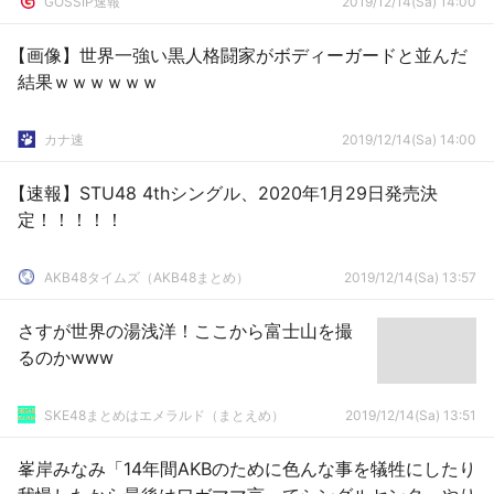
GOSSIP速報
2019/12/14(Sa) 14:00
【画像】世界一強い黒人格闘家がボディーガードと並んだ
結果ｗｗｗｗｗｗ
カナ速
2019/12/14(Sa) 14:00
【速報】STU48 4thシングル、2020年1月29日発売決
定！！！！！
AKB48タイムズ（AKB48まとめ）
2019/12/14(Sa) 13:57
さすが世界の湯浅洋！ここから富士山を撮
るのかwww
SKE48まとめはエメラルド（まとえめ）
2019/12/14(Sa) 13:51
峯岸みなみ「14年間AKBのために色んな事を犠牲にしたり