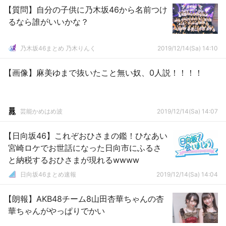
【質問】自分の子供に乃木坂46から名前つけ
るなら誰がいいかな？
乃木坂46まとめ 乃木りんく
2019/12/14(Sa) 14:10
【画像】麻美ゆまで抜いたこと無い奴、0人説！！！！
芸能かめはめ波
2019/12/14(Sa) 14:07
【日向坂46】これぞおひさまの鑑！ひなあい
宮崎ロケでお世話になった日向市にふるさ
と納税するおひさまが現れるwwww
日向坂46まとめ速報
2019/12/14(Sa) 14:04
【朗報】AKB48チーム8山田杏華ちゃんの杏
華ちゃんがやっぱりでかい