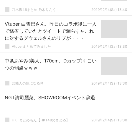
乃木坂46まとめ 乃木りんく
2019/12/14(Sa) 13:40
Vtuber 白雪巴さん、昨日のコラボ後に一人
で猛省していたとツイートで漏らす←これ
に対するグウェルさんのリプが・・・
Vtuberまとめてみました
2019/12/14(Sa) 13:30
中条あやみ(美人、170cm、Dカップ)←こい
つの弱点ｗｗｗ
芸能人の気になる噂
2019/12/14(Sa) 13:30
NGT清司麗菜、SHOWROOMイベント辞退
HKTまとめもん【HKT48のまとめ】
2019/12/14(Sa) 13:30