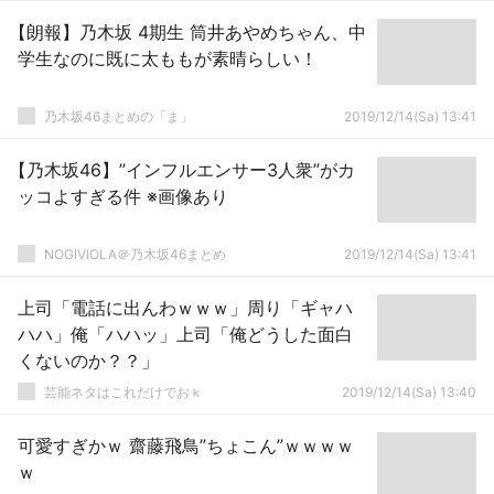
【朗報】乃木坂 4期生 筒井あやめちゃん、中
学生なのに既に太ももが素晴らしい！
乃木坂46まとめの「ま」
2019/12/14(Sa) 13:41
【乃木坂46】”インフルエンサー3人衆”がカ
ッコよすぎる件 ※画像あり
NOGIVIOLA＠乃木坂46まとめ
2019/12/14(Sa) 13:41
上司「電話に出んわｗｗｗ」周り「ギャハ
ハハ」俺「ハハッ」上司「俺どうした面白
くないのか？？」
芸能ネタはこれだけでおｋ
2019/12/14(Sa) 13:40
可愛すぎかｗ 齋藤飛鳥”ちょこん”ｗｗｗｗ
ｗ