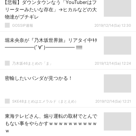
【悲報】ダウンタウンなう「YouTuberはフ
リーターみたいな存在」→ヒカルなどの大
物達がブチギレ
GOSSIP速報
2019/12/14(Sa) 12:30
堀未央奈が『乃木坂世界旅』リアタイ中ｷﾀ
━━━━━━(ﾟ∀ﾟ)━━━━━━ !!!!!
乃木坂46まとめの「ま」
2019/12/14(Sa) 12:24
密輸したいパンダが見つかる！
SKE48まとめはエメラルド（まとえめ）
2019/12/14(Sa) 12:21
東海テレビさん、煽り運転の取材でとんで
もない事をやらかすｗｗｗｗｗｗｗｗｗｗ
ｗ