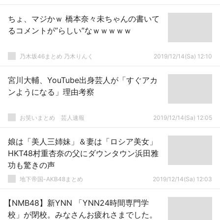
ちょ、マジかｗ 橋本奈々未ちゃんの書いて
るコメントが”らしい”なｗｗｗｗｗ
乃木坂46まとめ 乃木りんく
2019/12/14(Sa) 12:10
宮川大輔、YouTube出身芸人が「すぐアカ
ンようになる」理由考察
お笑いまとめ 芸人速報
2019/12/14(Sa) 12:05
娘は「美人三姉妹」＆妻は「ロシア美女」
HKT48村重杏奈の父にダウンタウン浜田雅
功も驚きの声
地下帝国-AKB48まとめ
2019/12/14(Sa) 12:03
【NMB48】新YNN 「YNN24時間専門学
校」が閉校。みなさんお疲れさまでした。