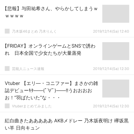
【悲報】与田祐希さん、やらかしてしまうｗ
ｗｗｗｗ
乃木坂46まとめ 乃木りんく
2019/12/14(Sa) 12:40
【FRIDAY】オンラインゲームとSNSで誘わ
れ 日本全国で少女たちが大量蒸発
芸能人ニュース速報
2019/12/14(Sa) 12:30
Vtuber 【エリ―・コニファー】まさかの雑
誌デビューｷﾀ――(ﾟ∀ﾟ)――!!うおおおお
お！”羽ばたいた”な・・・
Vtuberまとめてみました
2019/12/14(Sa) 12:30
紅白曲きたあああああ AKBメドレー 乃木坂夜明け 欅坂黒
い羊 日向キュン