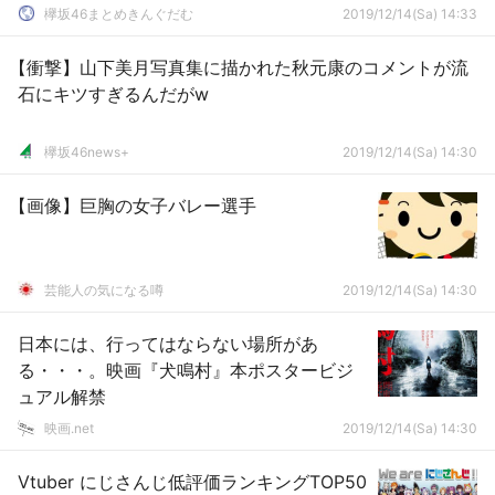
共演！今夜12/14深夜「ちょこっとやってま
欅坂46まとめきんぐだむ
2019/12/14(Sa) 14:33
ーす！」生放送でお届け
【衝撃】山下美月写真集に描かれた秋元康のコメントが流
石にキツすぎるんだがw
欅坂46news+
2019/12/14(Sa) 14:30
【画像】巨胸の女子バレー選手
芸能人の気になる噂
2019/12/14(Sa) 14:30
日本には、行ってはならない場所があ
る・・・。映画『犬鳴村』本ポスタービジ
ュアル解禁
映画.net
2019/12/14(Sa) 14:30
Vtuber にじさんじ低評価ランキングTOP50