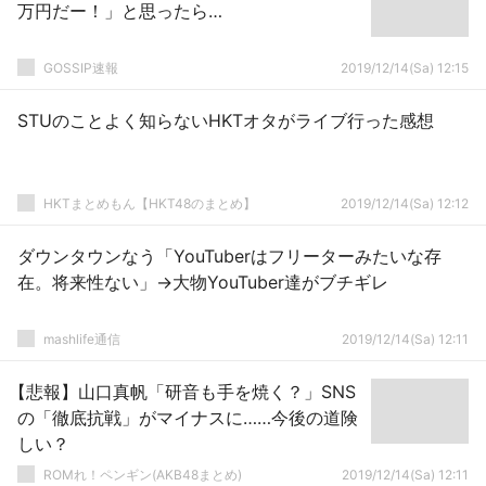
万円だー！」と思ったら…
GOSSIP速報
2019/12/14(Sa) 12:15
STUのことよく知らないHKTオタがライブ行った感想
HKTまとめもん【HKT48のまとめ】
2019/12/14(Sa) 12:12
ダウンタウンなう「YouTuberはフリーターみたいな存
在。将来性ない」→大物YouTuber達がブチギレ
mashlife通信
2019/12/14(Sa) 12:11
【悲報】山口真帆「研音も手を焼く？」SNS
の「徹底抗戦」がマイナスに……今後の道険
しい？
ROMれ！ペンギン(AKB48まとめ)
2019/12/14(Sa) 12:11