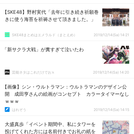
【SKE48】野村実代「去年に引き続き祈願巻
きに使う海苔を祈祷させて頂きました。」
SKE48まとめはエメラルド（まとえめ）
2019/12/14(Sa) 14:21
「新サクラ大戦」が糞すぎて泣いたわ
芸能ネタはこれだけでおｋ
2019/12/14(Sa) 14:20
【画像】シン・ウルトラマン：ウルトラマンのデザイン公
開 成田亨さんの絵画がコンセプト カラータイマーなし
ｗｗｗ
はれぞう
2019/12/14(Sa) 14:15
大盛真歩「イベント期間中、私にタワーを
投げてくれた方には名前付きでお礼の紙を