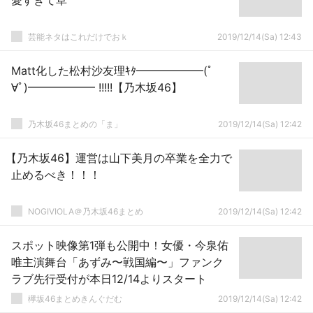
愛すぎて草
芸能ネタはこれだけでおｋ
2019/12/14(Sa) 12:43
Matt化した松村沙友理ｷﾀ━━━━━━(ﾟ
∀ﾟ)━━━━━━ !!!!!【乃木坂46】
乃木坂46まとめの「ま」
2019/12/14(Sa) 12:42
【乃木坂46】運営は山下美月の卒業を全力で
止めるべき！！！
NOGIVIOLA＠乃木坂46まとめ
2019/12/14(Sa) 12:42
スポット映像第1弾も公開中！女優・今泉佑
唯主演舞台「あずみ〜戦国編〜」ファンク
ラブ先行受付が本日12/14よりスタート
欅坂46まとめきんぐだむ
2019/12/14(Sa) 12:42