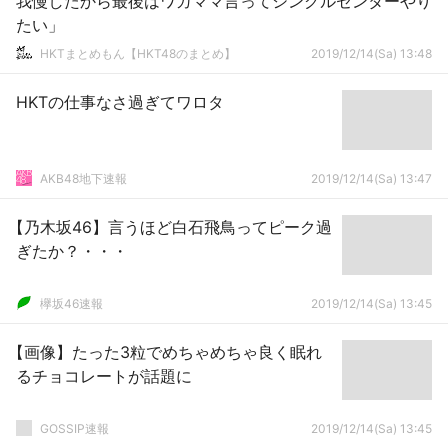
我慢したから最後はワガママ言ってシングルセンターやり
たい」
HKTまとめもん【HKT48のまとめ】
2019/12/14(Sa) 13:48
HKTの仕事なさ過ぎてワロタ
AKB48地下速報
2019/12/14(Sa) 13:47
【乃木坂46】言うほど白石飛鳥ってピーク過
ぎたか？・・・
欅坂46速報
2019/12/14(Sa) 13:45
【画像】たった3粒でめちゃめちゃ良く眠れ
るチョコレートが話題に
GOSSIP速報
2019/12/14(Sa) 13:45