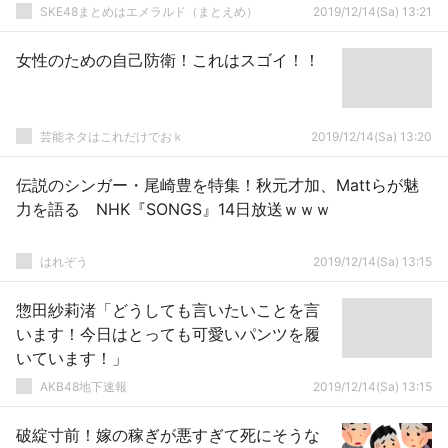
SKE48まとめはエメラルド（まとえめ）
2019/12/14(Sa) 13:21
女性のための自己防衛！これはスゴイ！！
芸能ネタはこれだけでおｋ
2019/12/14(Sa) 13:20
伝説のシンガー・尾崎豊を特集！秋元才加、Mattらが魅
力を語る NHK『SONGS』14日放送ｗｗｗ
はれぞう
2019/12/14(Sa) 13:15
惣田紗莉渚「どうしても言いたいことを言
います！今日はとっても可愛いパンツを履
いています！」
AKB48地下速報
2019/12/14(Sa) 13:15
破綻寸前！嫁の稼ぎが悪すぎて死にそうな