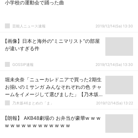
小学校の運動会で踊った曲
芸能人ニュース速報
2019/12/14(Sa) 13:30
【画像】日本と海外の"ミニマリスト”の部屋
が違いすぎる件
GOSSIP速報
2019/12/14(Sa) 13:30
堀未央奈「ニューカレドニアで買った2期生
お揃いのミサンガ みんなそれぞれの色 チャ
ームをイメージして選びました」【乃木坂
46】
乃木坂46まとめの「ま」
2019/12/14(Sa) 13:22
【朗報】 AKB48劇場の お弁当が豪華w w w
w w w w w w w w w w w w