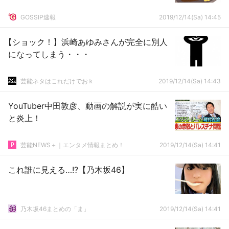
GOSSIP速報
2019/12/14(Sa) 14:45
【ショック！】浜崎あゆみさんが完全に別人
になってしまう・・・
芸能ネタはこれだけでおｋ
2019/12/14(Sa) 14:43
YouTuber中田敦彦、動画の解説が実に酷い
と炎上！
芸能NEWS＋｜エンタメ情報まとめ！
2019/12/14(Sa) 14:41
これ誰に見える…!?【乃木坂46】
乃木坂46まとめの「ま」
2019/12/14(Sa) 14:41