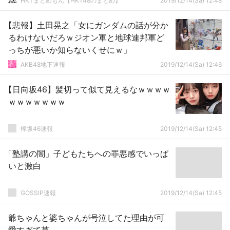
HKTまとめもん【HKT48のまとめ】
2019/12/14(Sa) 12:48
【悲報】土田晃之「女にガンダムの話が分か
るわけないだろｗジオン軍と地球連邦軍ど
っちが悪いか知らないくせにｗ」
AKB48地下速報
2019/12/14(Sa) 12:46
【日向坂46】髪切って似て見えるなｗｗｗｗ
ｗｗｗｗｗｗｗ
欅坂46速報
2019/12/14(Sa) 12:45
「塾講の闇」子どもたちへの罪悪感でいっぱ
いと激白
GOSSIP速報
2019/12/14(Sa) 12:45
爺ちゃんと婆ちゃんが号泣してた理由が可