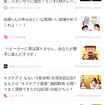
星」スポンサーに就任！ラジオCMナレーシ
ョンは渡邉理佐・森田ひかる・尾関梨香が
欅坂46まとめきんぐだむ
2019/12/1(Su) 14:46
担当
結婚=人の幸せみたいな風潮いい加減やめて
くれよ！！！
GOSSIP速報
2019/12/1(Su) 14:45
「ベビーカーに席は譲りません。あなたが勝
手に産んだ子です」
芸能ネタはこれだけでおｋ
2019/12/1(Su) 14:43
キズナアイ ももいろ歌合戦 出演決定記念!!
ももクロ “キズナアイ面接” 挑戦動画 公開！
うまく演技できたのは紅組･白組どちら？
ももクロ侍
2019/12/1(Su) 14:41