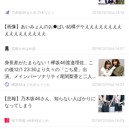
乃木坂46まとめ 乃木りんく
2019/12/1(Su) 14:10
【画像】あいみょんのお●ぱい結構デケええええええええ
えええええええええ
芸能かめはめ波
2019/12/1(Su) 14:07
身長差がたまらない！欅坂46渡邉理佐、こ
の後12/1 23:30より久々の「こち星」出
演。メインパーソナリティ尾関梨香と二人
でお届け
欅坂46まとめきんぐだむ
2019/12/1(Su) 14:07
【悲報】乃木坂46さん、知らない人ばかりに
なってしまう
地下帝国-AKB48まとめ
2019/12/1(Su) 14:03