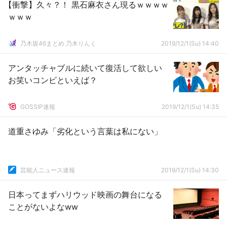
【衝撃】久々？！ 黒石麻衣さん現るｗｗｗｗ
ｗｗｗ
乃木坂46まとめ 乃木りんく
2019/12/1(Su) 14:40
アンタッチャブルに続いて復活して欲しい
お笑いコンビといえば？
GOSSIP速報
2019/12/1(Su) 14:35
道重さゆみ「劣化という言葉は私にない」
芸能人ニュース速報
2019/12/1(Su) 14:30
日本ってまずハリウッド映画の舞台になる
ことがないよなww