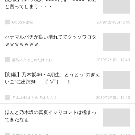
と言ってしまう・・・
GOSSIP速報
2019/12/1(Su) 12:45
ハナマルバチが良い潰れててクッソワロタ
ｗｗｗｗｗｗｗ
芸能ネタはこれだけでおｋ
2019/12/1(Su) 12:43
【朗報】乃木坂46・4期生、とうとう”のぎえ
いご”に出演ｸﾙ――(ﾟ∀ﾟ)――!!
乃木坂46まとめ 乃木りんく
2019/12/1(Su) 12:40
ほんと乃木坂の真夏イジりコントは極まっ
てきたなぁ