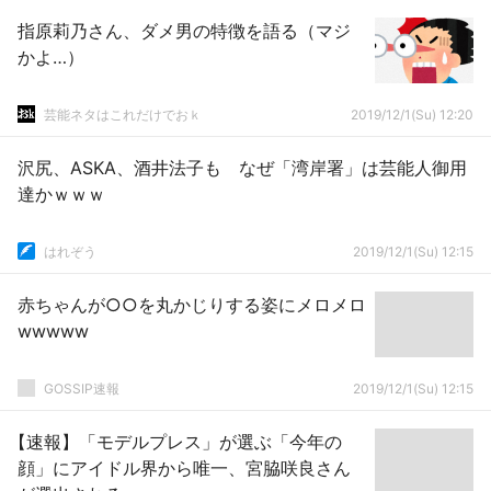
指原莉乃さん、ダメ男の特徴を語る（マジ
かよ…）
芸能ネタはこれだけでおｋ
2019/12/1(Su) 12:20
沢尻、ASKA、酒井法子も なぜ「湾岸署」は芸能人御用
達かｗｗｗ
はれぞう
2019/12/1(Su) 12:15
赤ちゃんが○○を丸かじりする姿にメロメロ
wwwww
GOSSIP速報
2019/12/1(Su) 12:15
【速報】「モデルプレス」が選ぶ「今年の
顔」にアイドル界から唯一、宮脇咲良さん