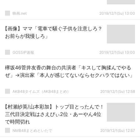
映画.net
2019/12/1(Su) 13:00
【画像】ママ「電車で騒ぐ子供を注意しろ？
お前らが我慢しろ」
GOSSIP速報
2019/12/1(Su) 13:00
欅坂46菅井友香の舞台の共演者「キスして胸揉んでやる
ぜ」→演出家「本人が感じてないならセクハラではない」
AKB48タイムズ（AKB48まとめ）
2019/12/1(Su) 12:58
【村瀬紗英/山本彩加】トップ目とったんで！
三代目決定戦はさえぴぃ2位・あーやん4位
で時間切れ
NMB48まとめといたで
2019/12/1(Su) 12:57