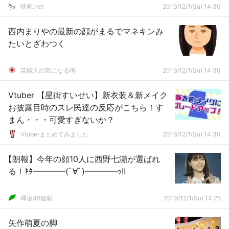
映画.net
2019/12/1(Su) 14:30
西内まりやの最新の顔がまるでマネキンみ
たいとざわつく
芸能人の気になる噂
2019/12/1(Su) 14:30
Vtuber 【星街すいせい】新衣装＆新メイク
お披露目時のスレ民達の反応がこちら！す
まん・・・可愛すぎないか？
Vtuberまとめてみました
2019/12/1(Su) 14:30
【朗報】今年の顔10人に西野七瀬が選ばれ
る！ｷﾀ━━━━(ﾟ∀ﾟ)━━━━ｯ!!
欅坂46速報
2019/12/1(Su) 14:25
矢作萌夏の脚