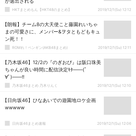
が選出される
HKTまとめもん【HKT48のまとめ】
2019/12/1(Su) 12:12
【朗報】チーム8の大天使こと藤園れいちゃ
まの可愛さに、メンバー&ヲタともどもキュ
ン死！！
ROMれ！ペンギン(AKB48まとめ)
2019/12/1(Su) 12:11
【乃木坂46】12/2の『のぎおび』は阪口珠美
ちゃんが良い時間に配信決定ｷﾀ――(ﾟ
∀ﾟ)――!!
乃木坂46まとめ 乃木りんく
2019/12/1(Su) 12:10
【日向坂46】ひなあいでの遊園地ロケ企画
wwwww
日向坂46まとめ速報
2019/12/1(Su) 12:06