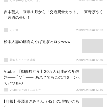
乃木坂46まとめの「ま」
2019/12/1(Su) 12:40
吉本芸人、来年１月から「交通費全カット」 東野ぼやく
「宮迫のせい！」
カナ速
2019/12/1(Su) 12:33
松本人志の筋肉んやば過ぎわロタwww
芸能人ニュース速報
2019/12/1(Su) 12:30
Vtuber 【御伽原江良】20万人到達耐久配信
ｸﾙ――(ﾟ∀ﾟ)――!!あれ？でもこのパターンっ
ていつもの・・・
Vtuberまとめてみました
2019/12/1(Su) 12:30
【悲報】長澤まさみさん（42）の現在がこち