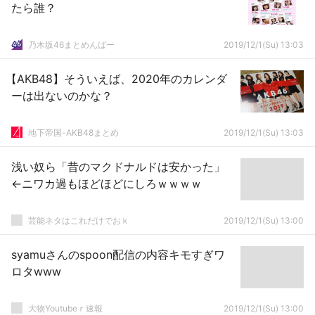
たら誰？
乃木坂46まとめんばー
2019/12/1(Su) 13:03
【AKB48】そういえば、2020年のカレンダ
ーは出ないのかな？
地下帝国-AKB48まとめ
2019/12/1(Su) 13:03
浅い奴ら「昔のマクドナルドは安かった」
←ニワカ過もほどほどにしろｗｗｗｗ
芸能ネタはこれだけでおｋ
2019/12/1(Su) 13:00
syamuさんのspoon配信の内容キモすぎワ
ロタwww
大物Youtubeｒ速報
2019/12/1(Su) 13:00