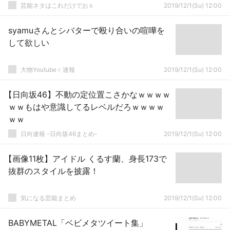
芸能ネタはこれだけでおｋ
2019/12/1(Su) 12:00
syamuさんとシバターで殴り合いの喧嘩を
して欲しい
大物Youtubeｒ速報
2019/12/1(Su) 12:00
【日向坂46】不動の定位置こさかなｗｗｗｗ
ｗｗもはや意識してるレベルだろｗｗｗｗ
ｗｗ
日向速報 -日向坂46まとめ-
2019/12/1(Su) 12:00
【画像11枚】アイドル くるす蘭、身長173で
抜群のスタイルを披露！
気になる芸能まとめ
2019/12/1(Su) 12:00
BABYMETAL「ベビメタツイート集」