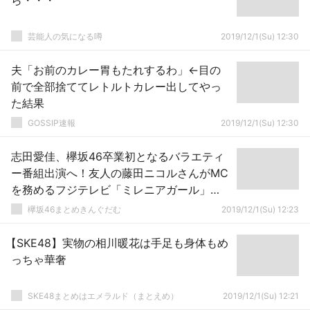
ら・・・
芸能人の気になる噂
2019/12/1(Su) 12:30
夫「お前のカレー胃もたれするわ」←目の
前で全部捨ててレトルトカレー出してやっ
た結果
GOSSIP速報
2019/12/1(Su) 12:30
志田愛佳、欅坂46卒業初となるバラエティ
ー番組出演へ！友人の藤田ニコルさんがMC
を務めるフジテレビ「ミレニアガール」
12/19・1/9放送に登場
欅坂46まとめきんぐだむ
2019/12/1(Su) 12:23
【SKE48】実物の相川暖花は手足も身体もめ
っちゃ華奢
SKE48まとめはエメラルド（まとえめ）
2019/12/1(Su) 12:21