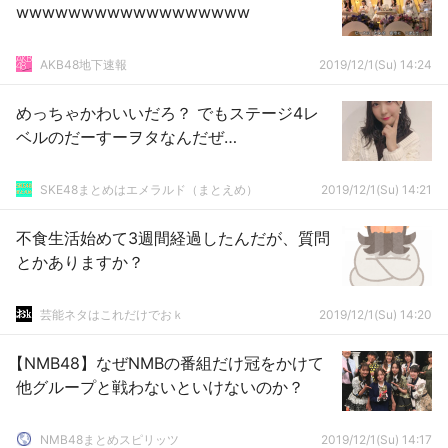
wwwwwwwwwwwwwwwwww
AKB48地下速報
2019/12/1(Su) 14:24
めっちゃかわいいだろ？ でもステージ4レ
ベルのだーすーヲタなんだぜ…
SKE48まとめはエメラルド（まとえめ）
2019/12/1(Su) 14:21
不食生活始めて3週間経過したんだが、質問
とかありますか？
芸能ネタはこれだけでおｋ
2019/12/1(Su) 14:20
【NMB48】なぜNMBの番組だけ冠をかけて
他グループと戦わないといけないのか？
NMB48まとめスピリッツ
2019/12/1(Su) 14:17