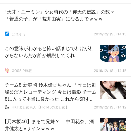
「天才・ユーミン」少女時代の「仰天の伝説」の数々
「普通の子」が「荒井由実」になるまでｗｗｗ
はれぞう
2019/12/1(Su) 14:15
この意味がわかると怖い話まじでわけがわ
からないんだが誰か解説してくれ
GOSSIP速報
2019/12/1(Su) 14:15
チーム8 新静岡 鈴木優香ちゃん 「昨日は劇
場公演とレコーディング 今日は撮影 チーム
8に入って本当に良かった これからSRする
よー」
HKTまとめもん【HKT48のまとめ】
2019/12/1(Su) 14:12
【乃木坂46】まるで兄妹？！ 中田花奈、酒
井健太とVサインｗｗｗ