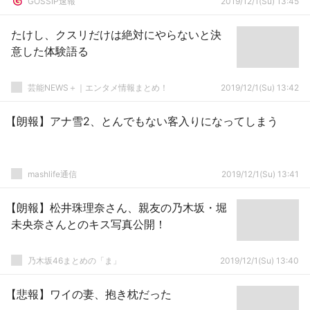
GOSSIP速報
2019/12/1(Su) 13:45
たけし、クスリだけは絶対にやらないと決
意した体験語る
芸能NEWS＋｜エンタメ情報まとめ！
2019/12/1(Su) 13:42
【朗報】アナ雪2、とんでもない客入りになってしまう
mashlife通信
2019/12/1(Su) 13:41
【朗報】松井珠理奈さん、親友の乃木坂・堀
未央奈さんとのキス写真公開！
乃木坂46まとめの「ま」
2019/12/1(Su) 13:40
【悲報】ワイの妻、抱き枕だった