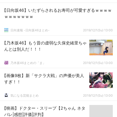
【日向坂46】いたずらされるお寿司が可愛すぎるｗｗｗｗ
ｗｗｗｗｗｗｗ
日向速報 -日向坂46まとめ-
2019/12/1(Su) 13:00
【乃木坂46】もう昔の虚弱な久保史緒里ちゃ
んとは別人だ！！！
乃木坂46まとめの「ま」
2019/12/1(Su) 13:00
【画像9枚】新「サクラ大戦」の声優が美人
すぎ！！
気になる芸能まとめ
2019/12/1(Su) 13:00
【映画】ドクター・スリープ【2ちゃん ネタ
バレ|感想|評価|評判】