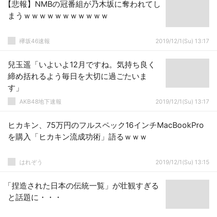
【悲報】NMBの冠番組が乃木坂に奪われてし
まうｗｗｗｗｗｗｗｗｗｗｗ
欅坂46速報
2019/12/1(Su) 13:17
兒玉遥「いよいよ12月ですね。気持ち良く
締め括れるよう毎日を大切に過ごたいま
す」
AKB48地下速報
2019/12/1(Su) 13:17
ヒカキン、75万円のフルスペック16インチMacBookPro
を購入「ヒカキン流成功術」語るｗｗｗ
はれぞう
2019/12/1(Su) 13:15
「捏造された日本の伝統一覧」が壮観すぎる
と話題に・・・