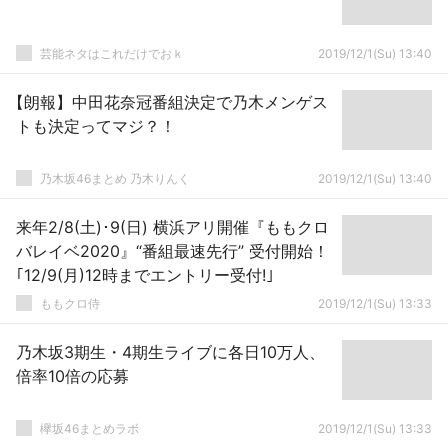
芸能ネタはこれだけでおｋ
2019/12/1(Su) 13:40
【朗報】中田花奈冠番組決定で乃木メンゲス
トも決定ってマジ？！
乃木坂46まとめ 乃木りんく
2019/12/1(Su) 13:40
来年2/8(土)･9(日) 横浜アリ開催『ももクロ
バレイベ2020』“番組最速先行” 受付開始！
｢12/9(月)12時までエントリー受付!｣
ももクロ侍
2019/12/1(Su) 13:33
乃木坂3期生・4期生ライブに各日10万人、
倍率10倍の応募
欅坂46まとめラボ
2019/12/1(Su) 13:33