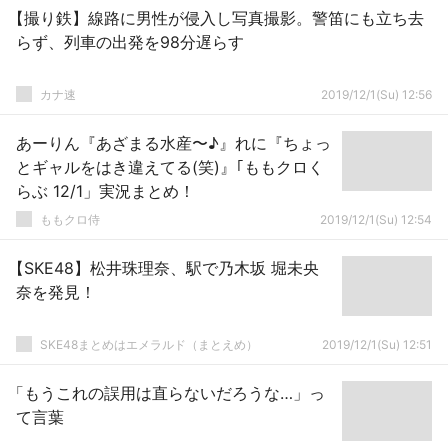
【撮り鉄】線路に男性が侵入し写真撮影。警笛にも立ち去
らず、列車の出発を98分遅らす
カナ速
2019/12/1(Su) 12:56
あーりん『あざまる水産〜♪』れに『ちょっ
とギャルをはき違えてる(笑)』｢ももクロく
らぶ 12/1」実況まとめ！
ももクロ侍
2019/12/1(Su) 12:54
【SKE48】松井珠理奈、駅で乃木坂 堀未央
奈を発見！
SKE48まとめはエメラルド（まとえめ）
2019/12/1(Su) 12:51
「もうこれの誤用は直らないだろうな…」っ
て言葉