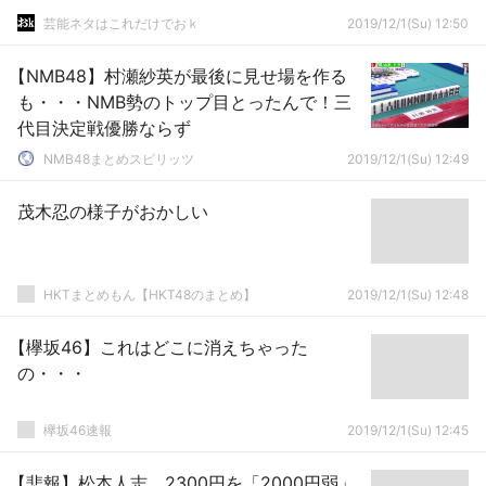
芸能ネタはこれだけでおｋ
2019/12/1(Su) 12:50
【NMB48】村瀬紗英が最後に見せ場を作る
も・・・NMB勢のトップ目とったんで！三
代目決定戦優勝ならず
NMB48まとめスピリッツ
2019/12/1(Su) 12:49
茂木忍の様子がおかしい
HKTまとめもん【HKT48のまとめ】
2019/12/1(Su) 12:48
【欅坂46】これはどこに消えちゃった
の・・・
欅坂46速報
2019/12/1(Su) 12:45
【悲報】松本人志、2300円を「2000円弱」