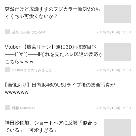
突然だけど広瀬すずのフジカラー新CMめち
ゃくちゃ可愛くないか？
芸能人の気になる噂
2019/12/1(Su) 13:30
Vtuber 【鷹宮リオン】遂に3Dお披露目ｷﾀ
――(ﾟ∀ﾟ)――!!それを見たスレ民達の反応が
こちらｗｗｗ
Vtuberまとめてみました
2019/12/1(Su) 13:30
【画像あり】日向坂46のUSJライブ後の集合写真が
wwwwww
欅坂46news+
2019/12/1(Su) 13:30
神田沙也加、ショートヘアに反響「似合っ
ている」「可愛すぎる」