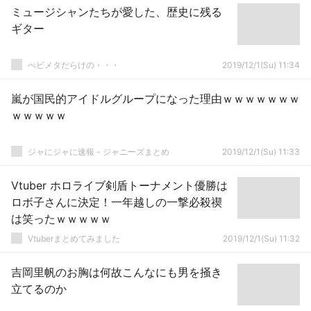
ミュージシャンたちが愛した、歴史に残る
ギター
べビメタだらけの・・・
2019/12/1(Su) 11:34
嵐が国民的アイドルグループになった理由ｗｗｗｗｗｗｗ
ｗｗｗｗｗ
ジャにジャに速報 - ジャニーズまとめ
2019/12/1(Su) 11:33
Vtuber ホロライブ剣盾トーナメント優勝は
ロボ子さんに決定！一年越しの一撃必殺禊
は笑ったｗｗｗｗｗ
Vtuberまとめてみました
2019/12/1(Su) 11:32
吉岡里帆のお胸は何故こんなにも男を掻き
立てるのか