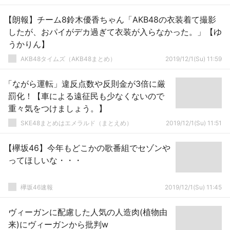
【朗報】チーム8鈴木優香ちゃん「AKB48の衣装着て撮影
したが、おパイがデカ過ぎて衣装が入らなかった。」【ゆ
うかりん】
AKB48タイムズ（AKB48まとめ）
2019/12/1(Su) 11:59
「ながら運転」違反点数や反則金が3倍に厳
罰化！【車による遠征民も少なくないので
重々気をつけましょう。】
SKE48まとめはエメラルド（まとえめ）
2019/12/1(Su) 11:51
【欅坂46】今年もどこかの歌番組でセゾンや
ってほしいな・・・
欅坂46速報
2019/12/1(Su) 11:45
ヴィーガンに配慮した人気の人造肉(植物由
来)にヴィーガンから批判w