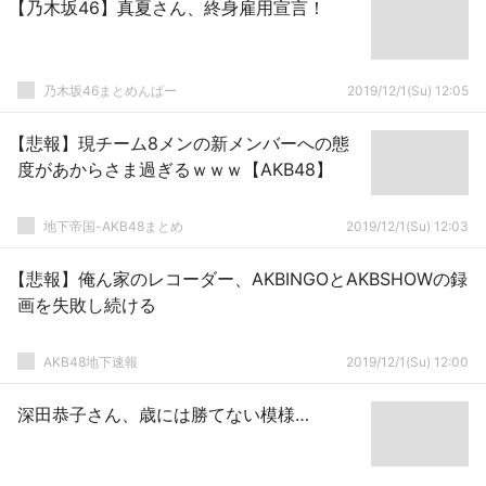
【乃木坂46】真夏さん、終身雇用宣言！
乃木坂46まとめんばー
2019/12/1(Su) 12:05
【悲報】現チーム8メンの新メンバーへの態
度があからさま過ぎるｗｗｗ【AKB48】
地下帝国-AKB48まとめ
2019/12/1(Su) 12:03
【悲報】俺ん家のレコーダー、AKBINGOとAKBSHOWの録
画を失敗し続ける
AKB48地下速報
2019/12/1(Su) 12:00
深田恭子さん、歳には勝てない模様…