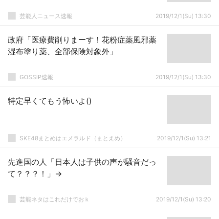
芸能人ニュース速報
2019/12/1(Su) 13:30
政府「医療費削りまーす！花粉症薬風邪薬
湿布塗り薬、全部保険対象外」
GOSSIP速報
2019/12/1(Su) 13:30
特定早くてもう怖いよ()
SKE48まとめはエメラルド（まとえめ）
2019/12/1(Su) 13:21
先進国の人「日本人は子供の声が騒音だっ
て？？？！」→
芸能ネタはこれだけでおｋ
2019/12/1(Su) 13:20