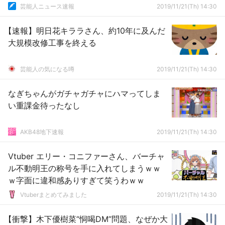
芸能人ニュース速報
2019/11/21(Th) 14:30
【速報】明日花キララさん、約10年に及んだ
大規模改修工事を終える
芸能人の気になる噂
2019/11/21(Th) 14:30
なぎちゃんがガチャガチャにハマってしま
い重課金待ったなし
AKB48地下速報
2019/11/21(Th) 14:30
Vtuber エリー・コニファーさん、バーチャ
ル不動明王の称号を手に入れてしまうｗｗ
ｗ字面に違和感ありすぎて笑うわｗｗ
Vtuberまとめてみました
2019/11/21(Th) 14:30
【衝撃】木下優樹菜“恫喝DM”問題、なぜか大