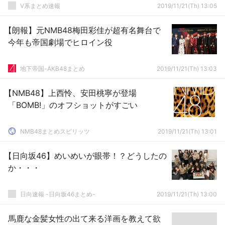
V系まとめ速報
2019/11/21(Th) 13:05
【朗報】元NMB48梅田彩佳が超有名舞台で
今年も帝国劇場でヒロイン役
地下帝国-AKB48まとめ
2019/11/21(Th) 13:03
【NMB48】上西怜、安田桃寧が登場
「BOMB!」のオフショットがすごい
NMB48まとめスピリッツ
2019/11/21(Th) 13:01
【日向坂46】めいめいが眼帯！？どうしたの
か・・・
日向速報 -日向坂46まとめ-
2019/11/21(Th) 13:00
馬鹿な金髪女性の出て来る洋画を教えて欲