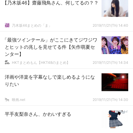
【乃木坂46】齋藤飛鳥さん、何してるの？？
乃木坂46まとめの「ま」
2019/11/21(Th) 14:40
「最強ツインテール」がここにきてジワジワ
とヒットの兆しを見せてる件【矢作萌夏セ
ンター】
HKTまとめもん【HKT48のまとめ】
2019/11/21(Th) 14:34
洋画や洋楽を字幕なしで楽しめるようにな
りたい
映画.net
2019/11/21(Th) 14:30
平手友梨奈さん、かわいすぎる