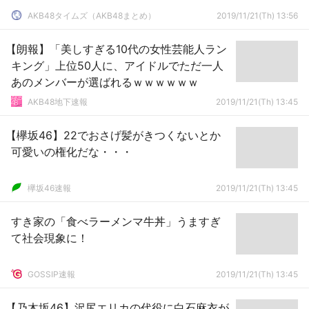
AKB48タイムズ（AKB48まとめ）
2019/11/21(Th) 13:56
【朗報】「美しすぎる10代の女性芸能人ラン
キング」上位50人に、アイドルでただ一人
あのメンバーが選ばれるｗｗｗｗｗｗ
AKB48地下速報
2019/11/21(Th) 13:45
【欅坂46】22でおさげ髪がきつくないとか
可愛いの権化だな・・・
欅坂46速報
2019/11/21(Th) 13:45
すき家の「食べラーメンマ牛丼」うますぎ
て社会現象に！
GOSSIP速報
2019/11/21(Th) 13:45
【乃木坂46】沢尻エリカの代役に白石麻衣が