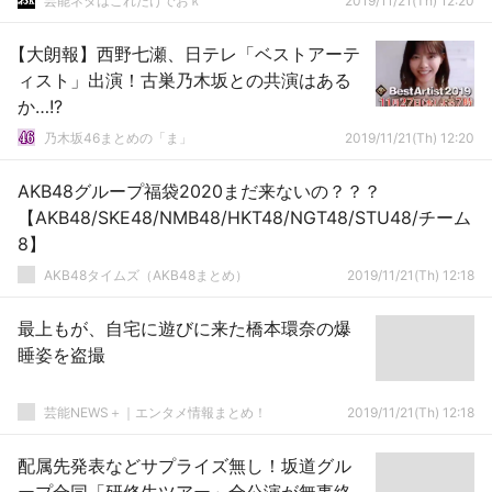
芸能ネタはこれだけでおｋ
2019/11/21(Th) 12:20
【大朗報】西野七瀬、日テレ「ベストアーテ
ィスト」出演！古巣乃木坂との共演はある
か…!?
乃木坂46まとめの「ま」
2019/11/21(Th) 12:20
AKB48グループ福袋2020まだ来ないの？？？
【AKB48/SKE48/NMB48/HKT48/NGT48/STU48/チーム
8】
AKB48タイムズ（AKB48まとめ）
2019/11/21(Th) 12:18
最上もが、自宅に遊びに来た橋本環奈の爆
睡姿を盗撮
芸能NEWS＋｜エンタメ情報まとめ！
2019/11/21(Th) 12:18
配属先発表などサプライズ無し！坂道グル