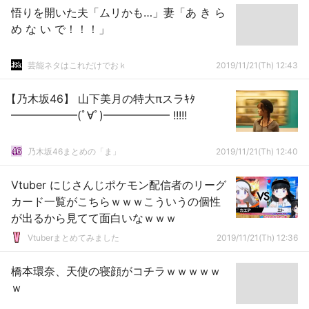
悟りを開いた夫「ムリかも…」妻「あ き ら
め な い で！！！」
芸能ネタはこれだけでおｋ
2019/11/21(Th) 12:43
【乃木坂46】 山下美月の特大πスラｷﾀ
━━━━━━(ﾟ∀ﾟ)━━━━━━ !!!!!
乃木坂46まとめの「ま」
2019/11/21(Th) 12:40
Vtuber にじさんじポケモン配信者のリーグ
カード一覧がこちらｗｗｗこういうの個性
が出るから見てて面白いなｗｗｗ
Vtuberまとめてみました
2019/11/21(Th) 12:36
橋本環奈、天使の寝顔がコチラｗｗｗｗｗ
ｗ