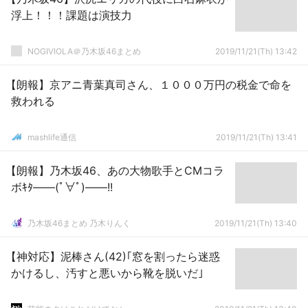
浮上！！！課題は演技力
NOGIVIOLA＠乃木坂46まとめ
2019/11/21(Th) 13:42
【朗報】京アニ青葉真司さん、１０００万円の税金で命を
救われる
mashlife通信
2019/11/21(Th) 13:41
【朗報】乃木坂46、あの大物歌手とCMコラ
ボｷﾀ――(ﾟ∀ﾟ)――!!
乃木坂46まとめ 乃木りんく
2019/11/21(Th) 13:40
【神対応】泥棒さん(42)｢窓を割ったら迷惑
かけるし、汚すと悪いから靴を脱いだ｣