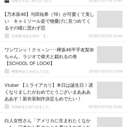
芸能ネタはこれだけでおｋ
2019/11/21(Th) 13:40
【乃木坂46】与田祐希（19）が可愛くて美し
い キャミソール姿で物憂げに見つめてく
るその瞳に思わず恋
乃木坂46まとめの「ま」
2019/11/21(Th) 13:40
ワンワンッ！クゥ～ン･･･欅坂46平手友梨奈
ちゃん、ラジオで柴犬と戯れるの巻
【SCHOOL OF LOCK!】
欅坂46まとめきんぐだむ
2019/11/21(Th) 13:39
Vtuber 【ミライアカリ】本日は誕生日！遅
くなりましたがおめでとうございまあああ
ああす！新衣装制作決定もめでたい！
Vtuberまとめてみました
2019/11/21(Th) 13:30
白人女性さん「アメリカに生まれたくなか