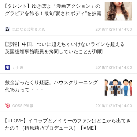
【タレント】ゆきぽよ「漫画アクション」の
グラビアを飾る！最旬“愛されボディ”を披露
気になる芸能まとめ
2019/11/21(Th) 14:00
【悲報】中国、ついに超えちゃいけないラインを超える
英国総領事館職員を拷問していたことが判明
カナ速
2019/11/21(Th) 14:00
敷金ぼったくり疑惑。ハウスクリーニング
代15万って・・・
GOSSIP速報
2019/11/21(Th) 14:00
【=LOVE】イコラブとノイミーのファンはどこから出てき
たの？（指原莉乃プロデュース）【≠ME】