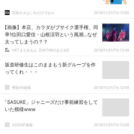
芸能ネタはこれだけでおｋ
2019/11/21(Th) 12:50
【画像】本店、カラダがブサイク選手権、同
率1位田口愛佳・山根涼羽という風潮…なぜ
太ってしまうの？？
HKTまとめもん【HKT48のまとめ】
2019/11/21(Th) 12:48
坂道研修生はこのままもう新グループを作
ってくれ・・・
欅坂46速報
2019/11/21(Th) 12:45
「SASUKE」ジャニーズだけ事前練習をして
いた模様www
GOSSIP速報
2019/11/21(Th) 12:45