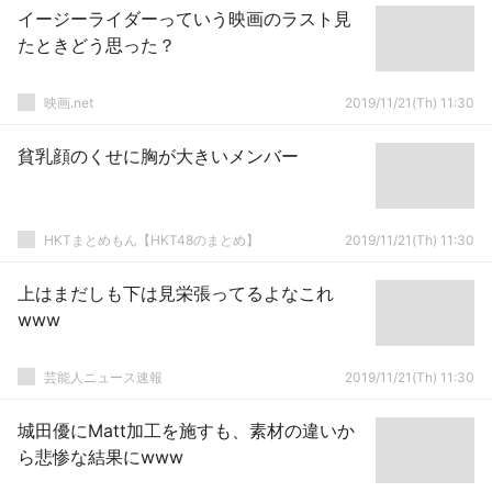
イージーライダーっていう映画のラスト見
たときどう思った？
映画.net
2019/11/21(Th) 11:30
貧乳顔のくせに胸が大きいメンバー
HKTまとめもん【HKT48のまとめ】
2019/11/21(Th) 11:30
上はまだしも下は見栄張ってるよなこれ
www
芸能人ニュース速報
2019/11/21(Th) 11:30
城田優にMatt加工を施すも、素材の違いか
ら悲惨な結果にwww