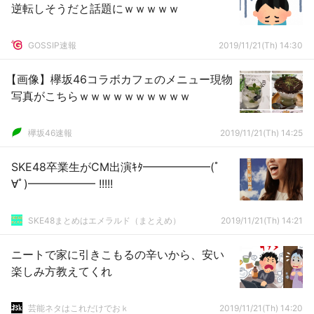
逆転しそうだと話題にｗｗｗｗｗ
GOSSIP速報
2019/11/21(Th) 14:30
【画像】欅坂46コラボカフェのメニュー現物
写真がこちらｗｗｗｗｗｗｗｗｗｗ
欅坂46速報
2019/11/21(Th) 14:25
SKE48卒業生がCM出演ｷﾀ━━━━━━(ﾟ
∀ﾟ)━━━━━━ !!!!!
SKE48まとめはエメラルド（まとえめ）
2019/11/21(Th) 14:21
ニートで家に引きこもるの辛いから、安い
楽しみ方教えてくれ
芸能ネタはこれだけでおｋ
2019/11/21(Th) 14:20