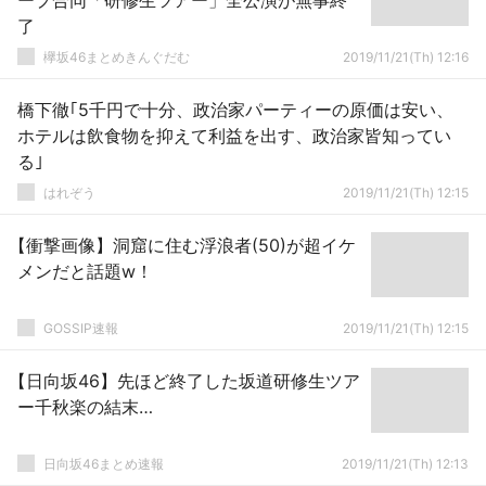
ープ合同「研修生ツアー」全公演が無事終
了
欅坂46まとめきんぐだむ
2019/11/21(Th) 12:16
橋下徹｢5千円で十分、政治家パーティーの原価は安い、
ホテルは飲食物を抑えて利益を出す、政治家皆知ってい
る｣
はれぞう
2019/11/21(Th) 12:15
【衝撃画像】洞窟に住む浮浪者(50)が超イケ
メンだと話題w！
GOSSIP速報
2019/11/21(Th) 12:15
【日向坂46】先ほど終了した坂道研修生ツア
ー千秋楽の結末…
日向坂46まとめ速報
2019/11/21(Th) 12:13