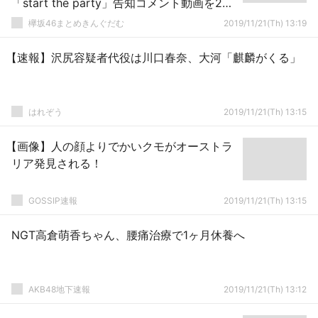
「start the party」告知コメント動画を24
時間限定で配信中
欅坂46まとめきんぐだむ
2019/11/21(Th) 13:19
【速報】沢尻容疑者代役は川口春奈、大河「麒麟がくる」
はれぞう
2019/11/21(Th) 13:15
【画像】人の顔よりでかいクモがオーストラ
リア発見される！
GOSSIP速報
2019/11/21(Th) 13:15
NGT高倉萌香ちゃん、腰痛治療で1ヶ月休養へ
AKB48地下速報
2019/11/21(Th) 13:12