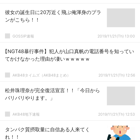
彼女の誕生日に20万近く飛ぶ俺渾身のプラ
ンがこちら！！
GOSSIP速報
2019/11/21(Th) 13:00
【NGT48暴行事件】犯人が山口真帆の電話番号を知ってい
てかけなかった理由が凄いｗｗｗｗｗ
AKB48タイムズ（AKB48まとめ）
2019/11/21(Th) 12:56
松井珠理奈が完全復活宣言！！「今日から
バリバリやります。」
AKB48地下速報
2019/11/21(Th) 12:53
タンパク質摂取量に自信ある人来てく
れ！！