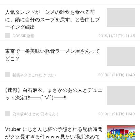
人気タレントが「シメの雑炊を食べる前
に、鍋に自分のスープを戻す」と告白しブ
ーイング続出
GOSSIP速報
2019/11/21(Th) 11:45
東京で一番美味い豚骨ラーメン屋さんって
どこ？
芸能ネタはこれだけでおｋ
2019/11/21(Th) 11:40
【速報】白石麻衣、まさかのあの人とデュエ
ット決定ｷﾀ――(ﾟ∀ﾟ)――!!
乃木坂46まとめ 乃木りんく
2019/11/21(Th) 11:40
Vtuber にじさんじ杯の予想される配信時間
がクソ長すぎる件ｗｗｗ見たい場所決めて