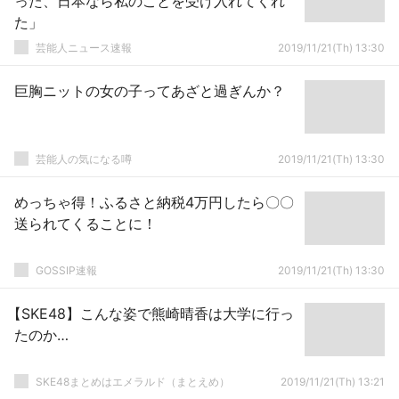
った、日本なら私のことを受け入れてくれ
た」
芸能人ニュース速報
2019/11/21(Th) 13:30
巨胸ニットの女の子ってあざと過ぎんか？
芸能人の気になる噂
2019/11/21(Th) 13:30
めっちゃ得！ふるさと納税4万円したら〇〇
送られてくることに！
GOSSIP速報
2019/11/21(Th) 13:30
【SKE48】こんな姿で熊崎晴香は大学に行っ
たのか…
SKE48まとめはエメラルド（まとえめ）
2019/11/21(Th) 13:21