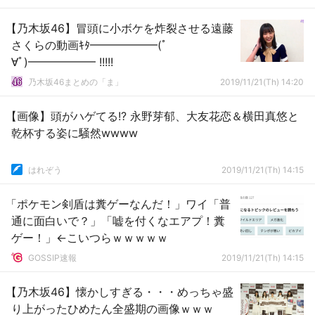
【乃木坂46】冒頭に小ボケを炸裂させる遠藤
さくらの動画ｷﾀ━━━━━━(ﾟ
∀ﾟ)━━━━━━ !!!!!
乃木坂46まとめの「ま」
2019/11/21(Th) 14:20
【画像】頭がハゲてる!? 永野芽郁、大友花恋＆横田真悠と
乾杯する姿に騒然wwww
はれぞう
2019/11/21(Th) 14:15
「ポケモン剣盾は糞ゲーなんだ！」ワイ「普
通に面白いで？」「嘘を付くなエアプ！糞
ゲー！」←こいつらｗｗｗｗｗ
GOSSIP速報
2019/11/21(Th) 14:15
【乃木坂46】懐かしすぎる・・・めっちゃ盛
り上がったひめたん全盛期の画像ｗｗｗ