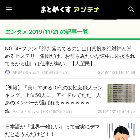
エンタメ 2019/11/21 の記事一覧
NGT48ファン「評判落ちてるのは山口真帆を絶対神と崇
めるヒステリー集団だけ。お前らみたいな連中に応援され
てるから山口は仕事が無い」【人望民】
AKB48タイムズ（AKB48まとめ）
2019/11/21(Th) 14:56
【朗報】「美しすぎる10代の女性芸能人ラン
キング」上位50人に、アイドルでただ一人
あのメンバーが選ばれるｗｗｗｗｗｗ
HKTまとめもん【HKT48のまとめ】
2019/11/21(Th) 14:50
日本語が『世界一難しい』って確実にデマ
だと思うんだけど！！