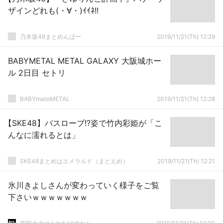
ザインどれも(・∀・)ｲｲﾈ!!
乃木坂46まとめんばー
2019/11/21(Th) 12:29
BABYMETAL METAL GALAXY 大阪城ホー
ル 2日目 セトリ
BABYmatoMETAL
2019/11/21(Th) 12:28
【SKE48】バスローブ!?姿で竹内彩姫が「こ
んなに濡れるとは」
SKE48まとめはエメラルド（まとえめ）
2019/11/21(Th) 12:21
氷川きよしさんが変わっていく様子をご覧
下さいｗｗｗｗｗｗｗ