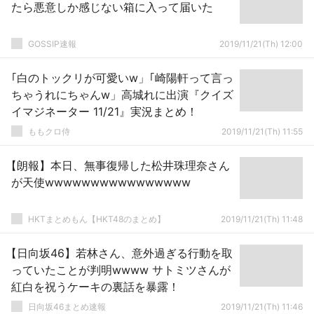
たら悪意しか感じない箱に入って届いた
GOSSIP速報
2019/11/21(Th) 12:00
｢白のトックリが可愛いw」｢崎陽軒って言っ
ちゃうれにちゃんw」高城れに出演『クイズ
イマジネーター 11/21』実況まとめ！
ももクロ侍
2019/11/21(Th) 11:55
【朗報】本日、無事復帰した松井珠理奈さん
が天使wwwwwwwwwwwwwwww
HKTまとめもん【HKT48のまとめ】
2019/11/21(Th) 11:48
【日向坂46】若林さん、意外過ぎる行動を取
っていたことが判明wwww サトミツさんが
紅白を祝うケーキの裏話を暴露！
日向坂46まとめ速報
2019/11/21(Th) 11:46