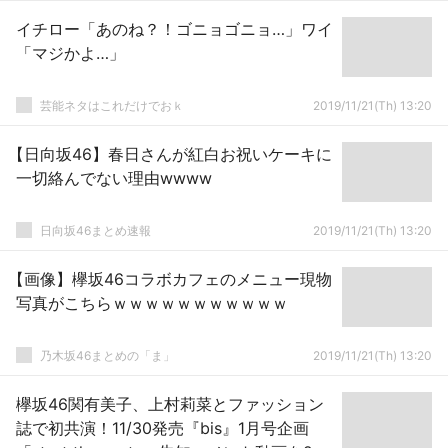
イチロー「あのね？！ゴニョゴニョ…」ワイ
「マジかよ…」
芸能ネタはこれだけでおｋ
2019/11/21(Th) 13:20
【日向坂46】春日さんが紅白お祝いケーキに
一切絡んでない理由wwww
日向坂46まとめ速報
2019/11/21(Th) 13:20
【画像】欅坂46コラボカフェのメニュー現物
写真がこちらｗｗｗｗｗｗｗｗｗｗｗ
乃木坂46まとめの「ま」
2019/11/21(Th) 13:20
欅坂46関有美子、上村莉菜とファッション
誌で初共演！11/30発売『bis』1月号企画