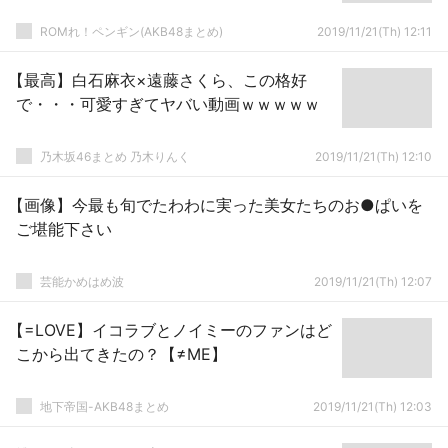
ROMれ！ペンギン(AKB48まとめ)
2019/11/21(Th) 12:11
【最高】白石麻衣×遠藤さくら、この格好
で・・・可愛すぎてヤバい動画ｗｗｗｗｗ
乃木坂46まとめ 乃木りんく
2019/11/21(Th) 12:10
【画像】今最も旬でたわわに実った美女たちのお●ぱいを
ご堪能下さい
芸能かめはめ波
2019/11/21(Th) 12:07
【=LOVE】イコラブとノイミーのファンはど
こから出てきたの？【≠ME】
地下帝国-AKB48まとめ
2019/11/21(Th) 12:03