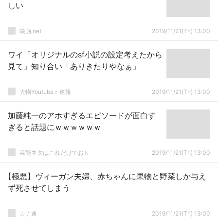
しい
映画.net
2019/11/21(Th) 13:00
ワイ「オリジナルのsf小説の設定考えたから
見て」知り合い「ありきたりやなぁ」
大物Youtubeｒ速報
2019/11/21(Th) 13:00
加藤純一のアホすぎるエピソードが面白す
ぎると話題にｗｗｗｗｗｗ
芸能ネタはこれだけでおｋ
2019/11/21(Th) 13:00
【極悪】ヴィーガン夫婦、赤ちゃんに果物と野菜しか与え
ず死させてしまう
カナ速
2019/11/21(Th) 13:00