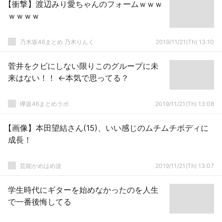
【衝撃】渡辺みり愛ちゃんのフォームｗｗｗ
ｗｗｗｗ
乃木坂46まとめ 乃木りんく
2019/11/21(Th) 13:10
菅井をクビにしない限りこのグループに未
来はない！！ ←本気で思ってる？
欅坂46まとめラボ
2019/11/21(Th) 13:08
【画像】本田望結さん(15)、いい感じのムチムチボディに
成長！
芸能かめはめ波
2019/11/21(Th) 13:07
学生時代にギターを始めなかったのを人生
で一番後悔してる