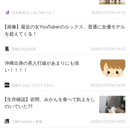
乃木坂46まとめ 乃木りんく
2019/11/21(Th) 14:10
【画像】最近の女YouTuberのルックス、普通に女優モデル
を超えてくる！
芸能かめはめ波
2019/11/21(Th) 14:07
沖縄出身の美人打線があまりにも強
い！！！！
芸能ネタはこれだけでおｋ
2019/11/21(Th) 14:00
【生存確認】岩間、みかんを食べて飢えをし
のいでいた??
大物Youtubeｒ速報
2019/11/21(Th) 14:00