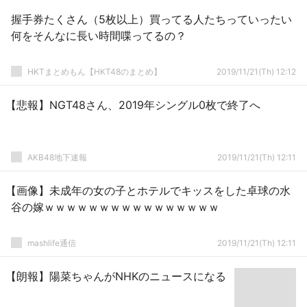
握手券たくさん（5枚以上）買ってる人たちっていったい
何をそんなに長い時間喋ってるの？
HKTまとめもん【HKT48のまとめ】
2019/11/21(Th) 12:12
【悲報】NGT48さん、2019年シングル0枚で終了へ
AKB48地下速報
2019/11/21(Th) 12:11
【画像】未成年の女の子とホテルでキッスをした卓球の水
谷の嫁ｗｗｗｗｗｗｗｗｗｗｗｗｗｗｗｗ
mashlife通信
2019/11/21(Th) 12:11
【朗報】陽菜ちゃんがNHKのニュースになる