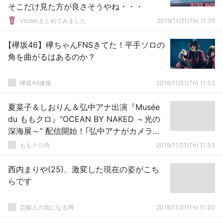
そこだけ見た方が良さそうやね・・・
Vtuberまとめてみました
2019/11/21(Th) 11:35
【欅坂46】欅ちゃんFNSきてた！平手ソロの
角を曲がるはあるのか？
欅坂46速報
2019/11/21(Th) 11:33
夏菜子＆しおりん＆弘中アナ出演『Musée
du ももクロ』“OCEAN BY NAKED ～光の
深海展～” 配信開始！｢弘中アナがカメラマ
ンとして2人を撮りまくる!」
ももクロ侍
2019/11/21(Th) 11:33
西内まりや(25)、激変した現在の姿がこち
らです
芸能人の気になる噂
2019/11/21(Th) 11:30