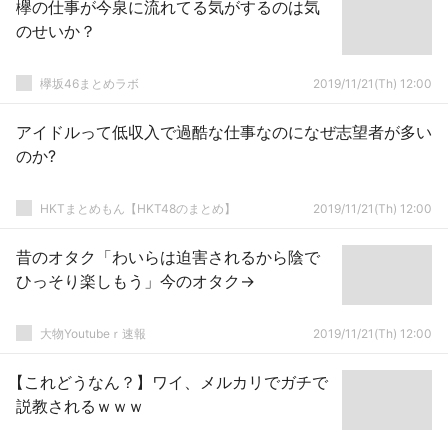
欅の仕事が今泉に流れてる気がするのは気
のせいか？
欅坂46まとめラボ
2019/11/21(Th) 12:00
アイドルって低収入で過酷な仕事なのになぜ志望者が多い
のか?
HKTまとめもん【HKT48のまとめ】
2019/11/21(Th) 12:00
昔のオタク「わいらは迫害されるから陰で
ひっそり楽しもう」今のオタク→
大物Youtubeｒ速報
2019/11/21(Th) 12:00
【これどうなん？】ワイ、メルカリでガチで
説教されるｗｗｗ