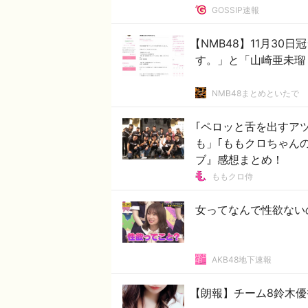
GOSSIP速報
【NMB48】11月3
す。」と「山崎亜未瑠：
NMB48まとめといたで
｢ペロッと舌を出すアツ
も」｢ももクロちゃん
ブ』感想まとめ！
ももクロ侍
女ってなんで性欲ない
AKB48地下速報
【朗報】チーム8鈴木