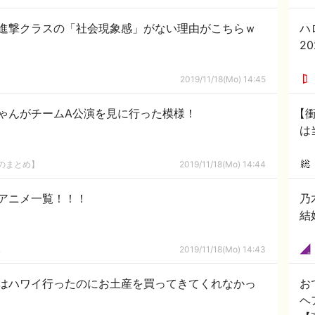
進撃クラスの「社会現象感」がない理由がこちらｗ
ハ
20
2019/11/18(Mo) 14:45
ゃんがチームA公演を見に行った模様！
【
は
8のまとめ】
2019/11/18(Mo) 14:44
アニメ一覧！！！
乃
結
ｋ
2019/11/18(Mo) 14:43
はハワイ行ったのにお土産を買ってきてくれなかっ
お
ヘ