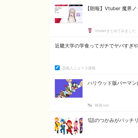
【朗報】Vtuber 魔
Vtuberまとめてみました
近畿大学の学食ってガチでヤバすぎや
芸能人ニュース速報
ハリウッド版パーマン
映画.net
1話のつかみがバッチ