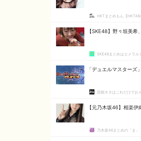
HKTまとめもん【HKT4
【SKE48】野々垣美
SKE48まとめはエメラ
「デュエルマスターズ
芸能ネタはこれだけでお
【元乃木坂46】相楽伊
乃木坂46まとめの「ま」