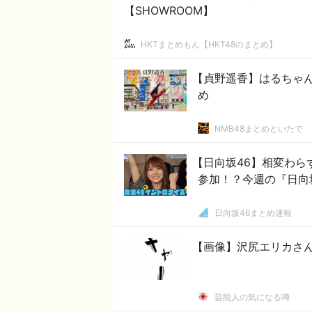
【SHOWROOM】
HKTまとめもん【HKT48のまとめ】
【貞野遥香】はるちゃん
め
NMB48まとめといたで
【日向坂46】相変わら
参加！？今週の『日向
日向坂46まとめ速報
【画像】沢尻エリカさ
芸能人の気になる噂