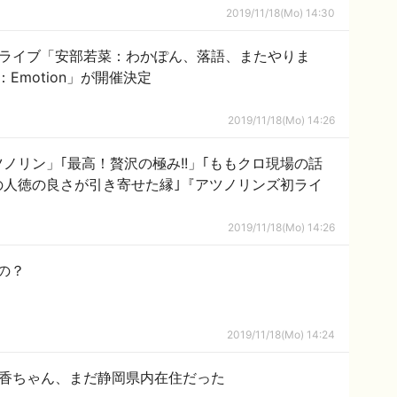
2019/11/18(Mo) 14:30
0日冠ライブ「安部若菜：わかぽん、落語、またやりま
Emotion」が開催決定
2019/11/18(Mo) 14:26
ノリン」｢最高！贅沢の極み!!」｢ももクロ現場の話
の人徳の良さが引き寄せた縁｣『アツノリンズ初ライ
2019/11/18(Mo) 14:26
の？
2019/11/18(Mo) 14:24
優香ちゃん、まだ静岡県内在住だった