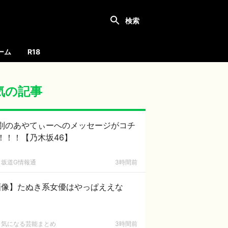
ーム
R18
気の記事
別のあやてぃーへのメッセージがコチ
！！！【乃木坂46】
坂道G情報通
3時間前
画像】たぬき系女優はやっぱええな
気になる芸能まとめ
3時間前