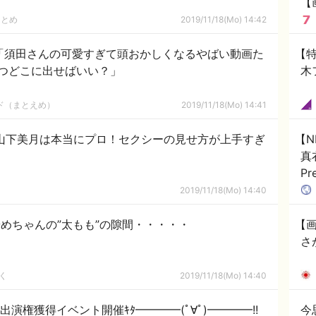
【
まとめ
2019/11/18(Mo) 14:42
希「須田さんの可愛すぎて頭おかしくなるやばい動画た
【特
つどこに出せばいい？」
木
ルド（まとえめ）
2019/11/18(Mo) 14:41
！山下美月は本当にプロ！セクシーの見せ方が上手すぎ
【N
真
P
決
2019/11/18(Mo) 14:40
やめちゃんの”太もも”の隙間・・・・・
【画
さ
く
2019/11/18(Mo) 14:40
20出演権獲得イベント開催ｷﾀ━━━━(ﾟ∀ﾟ)━━━━!!
今