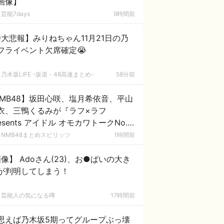
画像】
芸能7days
9時間前
大悲報】みりねちゃん11月21日の乃
フライベント欠席確定😭
乃木坂LIFE -坂道・48高速まとめ-
58分前
MB48】坂田心咲、塩月希依音、平山
衣、三鴨くるみが『ラフ×ラフ
resents アイドル オモカワトークNo.1
定戦 』に出演
NMB48まとめスピリッツ
1時間前
像】 Adoさん(23)、お●ぱいの大き
が判明してしまう！
芸能人の気になる噂
17時間前
思えば乃木坂5期ってグループぶっ壊