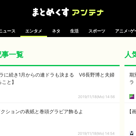
ニュース
エンタメ
ネタ
生活
スポーツ
アニメ･ゲ
の記事一覧
人
ドラに続き1月からの連ドラも決まる V6長野博と夫婦
期
ること】
ラ
2019/11/18(Mo) 14:56
アクションの表紙と巻頭グラビア飾るよ
【
2019/11/18(Mo) 14:54