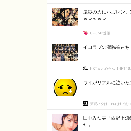
鬼滅の刃にハガレン、
ｗｗｗｗｗ
GOSSIP速報
イコラブの瀧脇笙古ち
HKTまとめもん【HKT4
ワイがリアルに泣いた
芸能ネタはこれだけでお
田中みな実「西野七瀬
た」