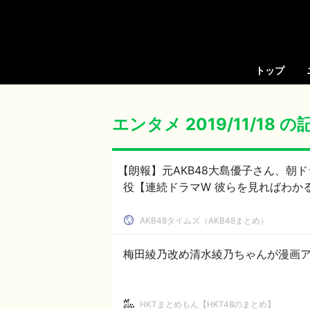
トップ
エンタメ 2019/11/18 
【朗報】元AKB48大島優子さん、朝
役【連続ドラマW 彼らを見ればわか
AKB48タイムズ（AKB48まとめ）
梅田綾乃改め清水綾乃ちゃんが漫画
HKTまとめもん【HKT48のまとめ】