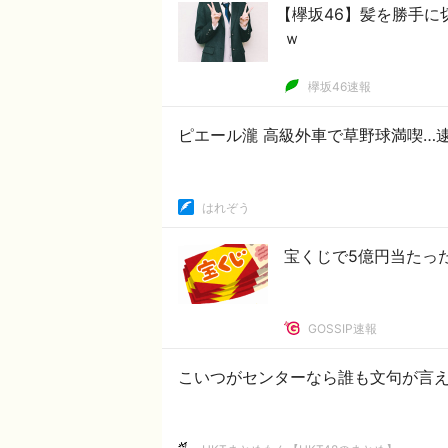
【欅坂46】髪を勝手
ｗ
欅坂46速報
ピエール瀧 高級外車で草野球満喫…
はれぞう
宝くじで5億円当たっ
GOSSIP速報
こいつがセンターなら誰も文句が言