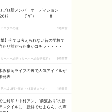
ロプロ新メンバーオーディション
26ｷﾀ━━━━(ﾟ∀ﾟ)━━━━!!
ハロプロの種
1時間前
衝撃】今では考えられない昔の学校で
当たり前だった事がコチラ・・・・
ミーハー総研（ミーハー総合研究所）
9時間前
木坂福岡ライブの裏で人気アイドルが
婚発表
乃木坂LIFE -坂道・48高速まとめ-
1時間前
でこ封印！中村アン、“前髪あり”の新
アスタイルに「新鮮でたまらん」の声