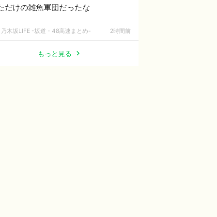
ただけの雑魚軍団だったな
乃木坂LIFE -坂道・48高速まとめ-
2時間前
もっと見る