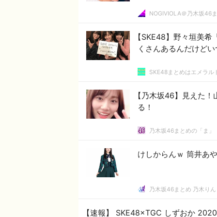
NOGIVIOLA＠乃木坂46
【SKE48】野々垣美
くさんあるんだけどい
SKE48まとめはエメラ
【乃木坂46】見えた
る！
乃木坂46まとめの「ま」
けしからんｗ 筒井あ
乃木坂46まとめ 乃木りん
【速報】 SKE48×TGC しずおか 20