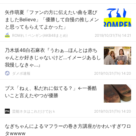
矢作萌夏「ファンの方に伝えたい曲を選び
ましたBelieve」「優勝して自慢の推しメン
と思ってもらえてよかった」
ROMれ！ペンギン(AKB48まとめ)
2019/10/31(Th) 14:21
乃木坂46白石麻衣『うわぁ…ほんとは赤ち
ゃんとか好きじゃないけど…イメージあるし
我慢しなきゃ…』
ダメポ速報
2019/10/31(Th) 14:20
ブス「ねぇ、私だれに似てる？」←一番酷
いこと言えたやつが優勝
芸能ネタはこれだけでおｋ
2019/10/31(Th) 14:20
なぎちゃんによるマフラーの巻き方講座がかわいすぎワロ
タwwww