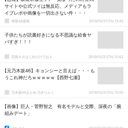
サイトや公式ツイは無反応、メディアもラ
イブレポや画像を一切出さない件・・・
欅坂46速報
2019/10/31(Th) 12:45
子供たちが読書好きになる不思議な給食ヤ
バすぎ！！！
芸能ネタはこれだけでおｋ
2019/10/31(Th) 12:43
【元乃木坂46】キョンシーと言えば・・・も
うこれ神だろｗｗｗｗｗ【西野七瀬】
乃木坂46まとめ 乃木りんく
2019/10/31(Th) 12:40
【画像】巨人・菅野智之 有名モデルと交際、深夜の「腕
組みデート」