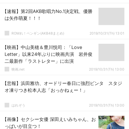
【速報】第2回AKB歌唱力No.1決定戦、優勝
は矢作萌夏！！！
ROMれ！ペンギン(AKB48まとめ)
2019/10/31(Th) 13:01
【映画】中山美穂＆豊川悦司：「Love
Letter」以来24年ぶりに映画共演 岩井俊
二最新作「ラストレター」に出演
映画.net
2019/10/31(Th) 13:00
【悲報】浜田雅功、オードリー春日に強烈ビンタ スタジ
オ凍りつき松本人志「おっかねぇー！」
はれぞう
2019/10/31(Th) 13:00
【画像】セクシー女優 深田えいみちゃん、お
っぱいが目立つ！