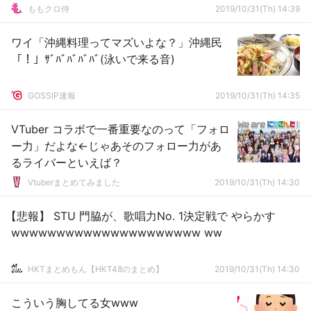
目!!」
ももクロ侍
2019/10/31(Th) 14:39
ワイ「沖縄料理ってマズいよな？」沖縄民
「！」ｻﾞﾊﾞﾊﾞﾊﾞﾊﾞ(泳いで来る音)
GOSSIP速報
2019/10/31(Th) 14:35
VTuber コラボで一番重要なのって「フォロ
ー力」だよな←じゃあそのフォロー力があ
るライバーといえば？
Vtuberまとめてみました
2019/10/31(Th) 14:30
【悲報】 STU 門脇が、歌唱力No. 1決定戦で やらかす
wwwwwwwwwwwwwwwwwwwww ww
HKTまとめもん【HKT48のまとめ】
2019/10/31(Th) 14:30
こういう胸してる女www