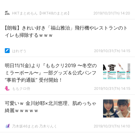
HKTまとめもん【HKT48のまとめ】
2019/10/31(Th) 14:20
【朗報】きれい好き「福山雅治」飛行機やレストランのト
イレも掃除するｗｗｗ
はれぞう
2019/10/31(Th) 14:15
明日11/1(金)より『ももクリ2019 〜冬空の
ミラーボール〜』一部グッズ＆公式パンフ
“事前予約通販” 受付開始！
ももクロ侍
2019/10/31(Th) 14:15
可愛いｗ 金川紗耶×北川悠理、肌めっちゃ
綺麗ｗｗｗｗｗ
乃木坂46まとめ 乃木りんく
2019/10/31(Th) 14:10