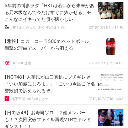
5年前の博多ヲタ「HKTは若いから未来があ
る乃木坂なんて今だけすぐに抜かせる」←
こんなにイキってた頃が懐かしい
HKTまとめもん【HKT48のまとめ】
2019/10/31(Th) 14:10
【悲報】コカ・コーラ500mlペットボトル、
衝撃の理由でスーパーから消える
GOSSIP速報
2019/10/31(Th) 14:05
【NGT48】人望民が山口真帆にブチギレｗ
「いい加減にしろよ…」「こいつ今度こそ名
誉毀損で訴えられるぞ」
地下帝国-AKB48まとめ
2019/10/31(Th) 14:03
【日向坂46】お寿司ソロ！？他メンバー
も！？次回突破ファイル再現VTRでドレミ
ダンス！！！