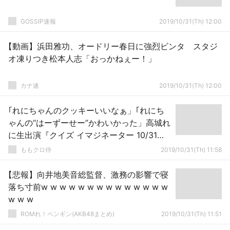
GOSSIP速報
2019/10/31(Th) 12:00
【動画】浜田雅功、オードリー春日に強烈ビンタ スタジ
オ凍りつき松本人志「おっかねぇー！」
カナ速
2019/10/31(Th) 12:00
｢れにちゃんのクッキーいいなぁ」｢れにち
ゃんの“はーずーせー”かわいかった」高城れ
に生出演『クイズ イマジネーター 10/31』
実況まとめ！
ももクロ侍
2019/10/31(Th) 11:58
【悲報】向井地美音総監督、激務の影響で寝
落ち寸前w w w w w w w w w w w w w w
w w w
ROMれ！ペンギン(AKB48まとめ)
2019/10/31(Th) 11:51