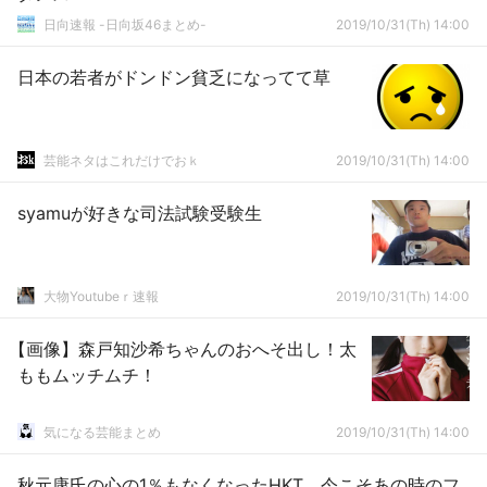
日向速報 -日向坂46まとめ-
2019/10/31(Th) 14:00
日本の若者がドンドン貧乏になってて草
芸能ネタはこれだけでおｋ
2019/10/31(Th) 14:00
syamuが好きな司法試験受験生
大物Youtubeｒ速報
2019/10/31(Th) 14:00
【画像】森戸知沙希ちゃんのおへそ出し！太
ももムッチムチ！
気になる芸能まとめ
2019/10/31(Th) 14:00
秋元康氏の心の1％もなくなったHKT、今こそあの時のフ