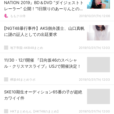
NATION 2019』BD＆DVD “ダイジェストト
レーラー” 公開！“1日限りのあーりんとの夏
休み”を体感！
ももクロ侍
2019/10/31(Th) 12:06
【NGT48暴行事件】AKS側弁護士、山口真帆
に謎の証人としての出廷要求
地下帝国-AKB48まとめ
2019/10/31(Th) 12:03
11/30・12/1開催 『日向坂46のスペシャ
ル・クリスマスライブ』USJで開催決定！
欅坂46まとめラボ
2019/10/31(Th) 12:03
SKE10期生オーディション65番の子が超絶
カワイイ件
HKTまとめもん【HKT48のまとめ】
2019/10/31(Th) 12:00