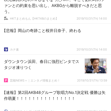
ァンとの約束を思い出し、AKBGから離脱すべきだと思
う。
HKTまとめもん【HKT48のまとめ】
2019/10/31(Th) 14:00
【悲報】岡山の奇跡こと桜井日奈子、終わる
カナ速
2019/10/31(Th) 14:00
ダウンタウン浜田、春日に強烈ビンタでス
タジオ凍りつく
芸能NEWS＋｜エンタメ情報まとめ！
2019/10/31(Th) 13:59
【速報】第2回AKB48グループ歌唱力No.1決定戦 優勝は矢
作萌夏！！！！！！！！！！！！！！！