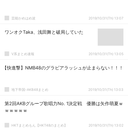
芸能かめはめ波
2019/10/31(Th) 13:07
ワンオクTaka、浅田舞と破局していた
V系まとめ速報
2019/10/31(Th) 13:05
【快進撃】NMB48のグラビアラッシュが止まらない！！！
地下帝国-AKB48まとめ
2019/10/31(Th) 13:03
第2回AKBグループ歌唱力No. 1決定戦 優勝は矢作萌夏ｗ
ｗｗｗｗｗ
HKTまとめもん【HKT48のまとめ】
2019/10/31(Th) 13:02