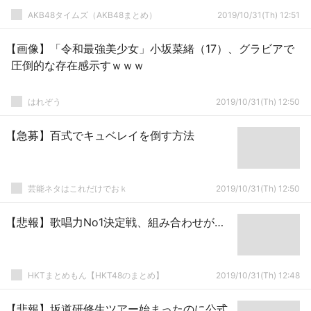
AKB48タイムズ（AKB48まとめ）
2019/10/31(Th) 12:51
【画像】「令和最強美少女」小坂菜緒（17）、グラビアで
圧倒的な存在感示すｗｗｗ
はれぞう
2019/10/31(Th) 12:50
【急募】百式でキュベレイを倒す方法
芸能ネタはこれだけでおｋ
2019/10/31(Th) 12:50
【悲報】歌唱力No1決定戦、組み合わせが…
HKTまとめもん【HKT48のまとめ】
2019/10/31(Th) 12:48
【悲報】坂道研修生ツアー始まったのに公式