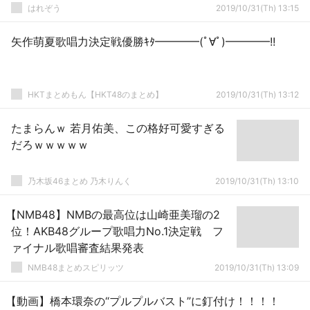
はれぞう
2019/10/31(Th) 13:15
矢作萌夏歌唱力決定戦優勝ｷﾀ━━━━(ﾟ∀ﾟ)━━━━!!
HKTまとめもん【HKT48のまとめ】
2019/10/31(Th) 13:12
たまらんｗ 若月佑美、この格好可愛すぎる
だろｗｗｗｗｗ
乃木坂46まとめ 乃木りんく
2019/10/31(Th) 13:10
【NMB48】NMBの最高位は山崎亜美瑠の2
位！AKB48グループ歌唱力No.1決定戦 フ
ァイナル歌唱審査結果発表
NMB48まとめスピリッツ
2019/10/31(Th) 13:09
【動画】橋本環奈の“プルプルバスト”に釘付け！！！！