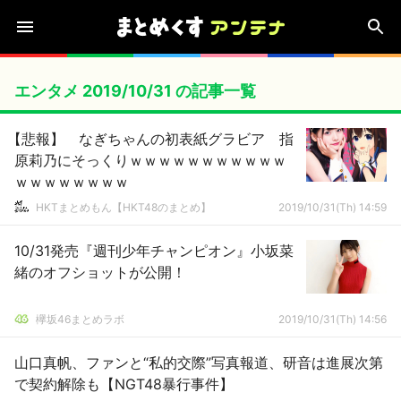
エンタメ 2019/10/31 の記事一覧
【悲報】 なぎちゃんの初表紙グラビア 指
原莉乃にそっくりｗｗｗｗｗｗｗｗｗｗｗ
ｗｗｗｗｗｗｗｗ
HKTまとめもん【HKT48のまとめ】
2019/10/31(Th) 14:59
10/31発売『週刊少年チャンピオン』小坂菜
緒のオフショットが公開！
欅坂46まとめラボ
2019/10/31(Th) 14:56
山口真帆、ファンと“私的交際”写真報道、研音は進展次第
で契約解除も【NGT48暴行事件】