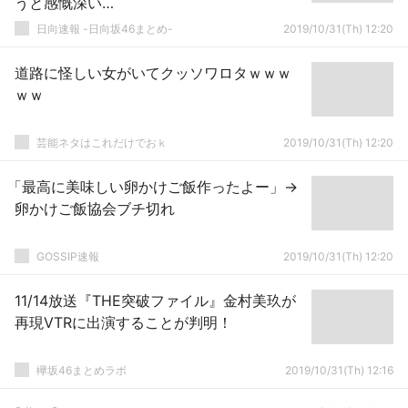
うと感慨深い…
日向速報 -日向坂46まとめ-
2019/10/31(Th) 12:20
道路に怪しい女がいてクッソワロタｗｗｗ
ｗｗ
芸能ネタはこれだけでおｋ
2019/10/31(Th) 12:20
「最高に美味しい卵かけご飯作ったよー」→
卵かけご飯協会ブチ切れ
GOSSIP速報
2019/10/31(Th) 12:20
11/14放送『THE突破ファイル』金村美玖が
再現VTRに出演することが判明！
欅坂46まとめラボ
2019/10/31(Th) 12:16