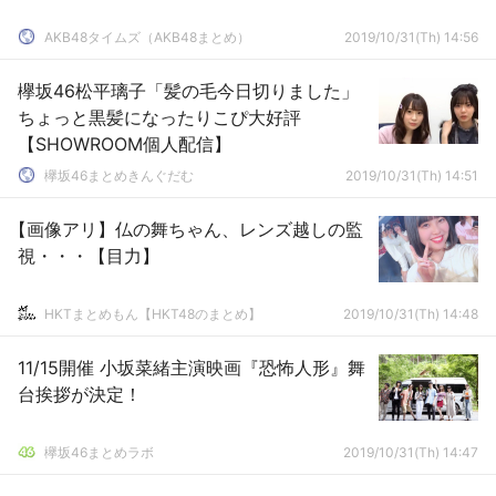
AKB48タイムズ（AKB48まとめ）
2019/10/31(Th) 14:56
欅坂46松平璃子「髪の毛今日切りました」
ちょっと黒髪になったりこぴ大好評
【SHOWROOM個人配信】
欅坂46まとめきんぐだむ
2019/10/31(Th) 14:51
【画像アリ】仏の舞ちゃん、レンズ越しの監
視・・・【目力】
HKTまとめもん【HKT48のまとめ】
2019/10/31(Th) 14:48
11/15開催 小坂菜緒主演映画『恐怖人形』舞
台挨拶が決定！
欅坂46まとめラボ
2019/10/31(Th) 14:47