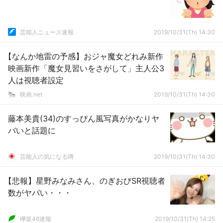
芸能人ニュース速報
2019/10/31(Th) 14:30
【なんか地雷の予感】おジャ魔女どれみ新作
映画新作「魔女見習いをさがして」主人公3
人は視聴者設定
映画.net
2019/10/31(Th) 14:30
藤本美貴(34)のすっぴん風写真がかなりヤ
バいと話題に
芸能人の気になる噂
2019/10/31(Th) 14:30
【悲報】星野みなみさん、のぎおびSR視聴者
数がヤバい・・・
欅坂46速報
2019/10/31(Th) 14:25