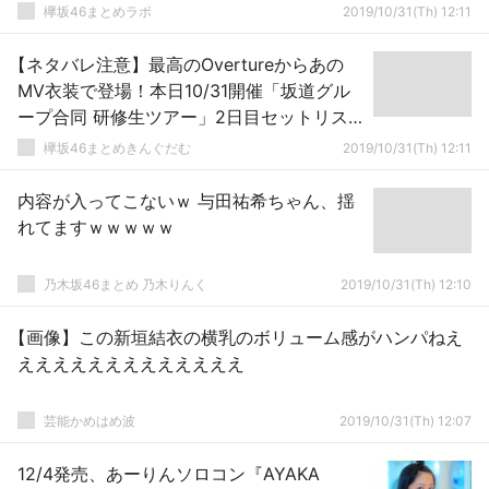
欅坂46まとめラボ
2019/10/31(Th) 12:11
【ネタバレ注意】最高のOvertureからあの
MV衣装で登場！本日10/31開催「坂道グル
ープ合同 研修生ツアー」2日目セットリス
トが一部変化
欅坂46まとめきんぐだむ
2019/10/31(Th) 12:11
内容が入ってこないｗ 与田祐希ちゃん、揺
れてますｗｗｗｗｗ
乃木坂46まとめ 乃木りんく
2019/10/31(Th) 12:10
【画像】この新垣結衣の横乳のボリューム感がハンパねえ
えええええええええええええ
芸能かめはめ波
2019/10/31(Th) 12:07
12/4発売、あーりんソロコン『AYAKA