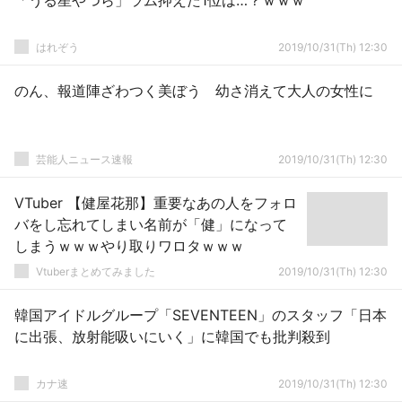
「うる星やつら」ラム抑えた1位は…？ｗｗｗ
はれぞう
2019/10/31(Th) 12:30
のん、報道陣ざわつく美ぼう 幼さ消えて大人の女性に
芸能人ニュース速報
2019/10/31(Th) 12:30
VTuber 【健屋花那】重要なあの人をフォロ
バをし忘れてしまい名前が「健」になって
しまうｗｗｗやり取りワロタｗｗｗ
Vtuberまとめてみました
2019/10/31(Th) 12:30
韓国アイドルグループ「SEVENTEEN」のスタッフ「日本
に出張、放射能吸いにいく」に韓国でも批判殺到
カナ速
2019/10/31(Th) 12:30