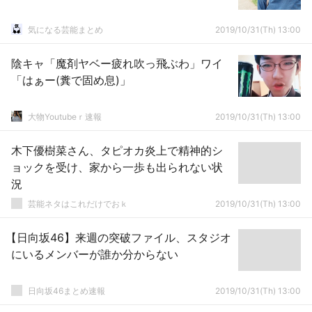
気になる芸能まとめ
2019/10/31(Th) 13:00
陰キャ「魔剤ヤベー疲れ吹っ飛ぶわ」ワイ
「はぁー(糞で固め息)」
大物Youtubeｒ速報
2019/10/31(Th) 13:00
木下優樹菜さん、タピオカ炎上で精神的シ
ョックを受け、家から一歩も出られない状
況
芸能ネタはこれだけでおｋ
2019/10/31(Th) 13:00
【日向坂46】来週の突破ファイル、スタジオ
にいるメンバーが誰か分からない
日向坂46まとめ速報
2019/10/31(Th) 13:00