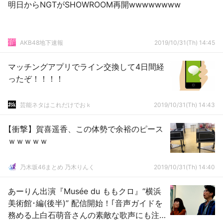
明日からNGTがSHOWROOM再開wwwwwwww
AKB48地下速報
2019/10/31(Th) 14:45
マッチングアプリでライン交換して4日間経
ったぞ！！！！
芸能ネタはこれだけでおｋ
2019/10/31(Th) 14:43
【衝撃】賀喜遥香、この体勢で余裕のピース
ｗｗｗｗｗ
乃木坂46まとめ 乃木りんく
2019/10/31(Th) 14:40
あーりん出演『Musée du ももクロ』“横浜
美術館･編(後半)” 配信開始！｢音声ガイドを
務める上白石萌音さんの素敵な歌声にも注