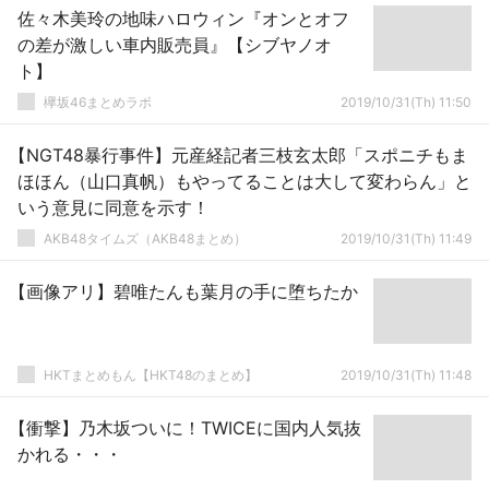
佐々木美玲の地味ハロウィン『オンとオフ
の差が激しい車内販売員』【シブヤノオ
ト】
欅坂46まとめラボ
2019/10/31(Th) 11:50
【NGT48暴行事件】元産経記者三枝玄太郎「スポニチもま
ほほん（山口真帆）もやってることは大して変わらん」と
いう意見に同意を示す！
AKB48タイムズ（AKB48まとめ）
2019/10/31(Th) 11:49
【画像アリ】碧唯たんも葉月の手に堕ちたか
HKTまとめもん【HKT48のまとめ】
2019/10/31(Th) 11:48
【衝撃】乃木坂ついに！TWICEに国内人気抜
かれる・・・