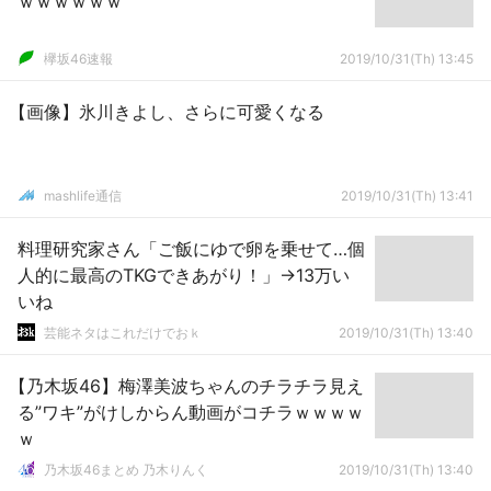
ｗｗｗｗｗｗ
欅坂46速報
2019/10/31(Th) 13:45
【画像】氷川きよし、さらに可愛くなる
mashlife通信
2019/10/31(Th) 13:41
料理研究家さん「ご飯にゆで卵を乗せて…個
人的に最高のTKGできあがり！」→13万い
いね
芸能ネタはこれだけでおｋ
2019/10/31(Th) 13:40
【乃木坂46】梅澤美波ちゃんのチラチラ見え
る”ワキ”がけしからん動画がコチラｗｗｗｗ
ｗ
乃木坂46まとめ 乃木りんく
2019/10/31(Th) 13:40