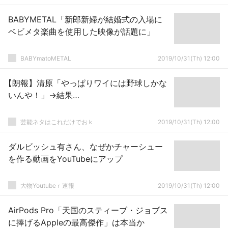
BABYMETAL「新郎新婦が結婚式の入場に
ベビメタ楽曲を使用した映像が話題に」
BABYmatoMETAL
2019/10/31(Th) 12:00
【朗報】清原「やっぱりワイには野球しかな
いんや！」→結果…
芸能ネタはこれだけでおｋ
2019/10/31(Th) 12:00
ダルビッシュ有さん、なぜかチャーシュー
を作る動画をYouTubeにアップ
大物Youtubeｒ速報
2019/10/31(Th) 12:00
AirPods Pro「天国のスティーブ・ジョブス
に捧げるAppleの最高傑作」は本当か