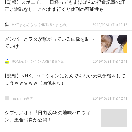
【悲報】スポニチ、一日経ってもまほほんの捏造記事の訂
正と謝罪なし。このまま行くと休刊の可能性も
HKTまとめもん【HKT48のまとめ】
2019/10/31(Th) 12:12
メンバーとヲタが繋がっている画像を貼っ
ていけ
ROMれ！ペンギン(AKB48まとめ)
2019/10/31(Th) 12:11
【悲報】NHK、ハロウィンにとんでもない天気予報をして
まうｗｗｗｗｗ（画像あり）
mashlife通信
2019/10/31(Th) 12:11
シブヤノオト『日向坂46の地味ハロウィ
ン』集合写真が公開！