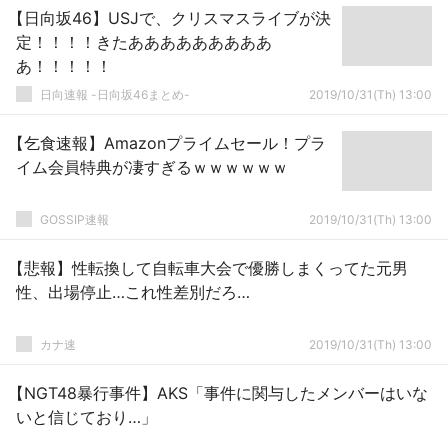
【日向坂46】USJで、クリスマスライブが決
定！！！！きたあああああああああ
あ！！！！！
日向速報 -日向坂46まとめ-
2019/10/31(Th) 13:00
【乞食速報】Amazonプライムセール！プラ
イム会員特典が凄すぎるｗｗｗｗｗｗ
GOSSIP速報
2019/10/31(Th) 13:00
【悲報】性転換して自転車大会で優勝しまくってた元男
性、出場停止…これ性差別だろ…
カナ速
2019/10/31(Th) 13:00
【NGT48暴行事件】AKS「事件に関与したメンバーはいな
いと信じており…」