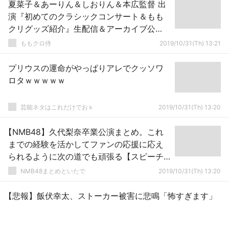
夏菜子＆あーりん＆しおりん＆本広監督 出
演『初めてのクラシックコンサート＆もも
クリグッズ紹介』生配信＆アーカイブ公
開！
ももクロ侍
2019/10/31(Th) 13:21
プリウスの運命がやっぱりアレでクッソワ
ロタｗｗｗｗｗ
芸能ネタはこれだけでおｋ
2019/10/31(Th) 13:20
【NMB48】久代梨奈卒業公演まとめ。これ
までの経験を活かしてファンの応援に応え
られるように次の道でも頑張る【スピーチ
全文掲載】
NMB48まとめといたで
2019/10/31(Th) 13:20
【悲報】飯伏幸太、ストーカー被害に悲鳴「怖すぎます」