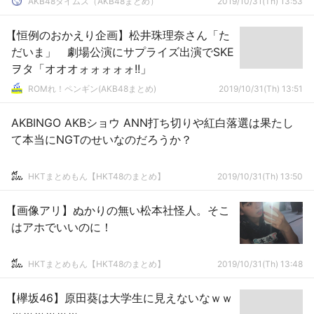
AKB48タイムズ（AKB48まとめ）
2019/10/31(Th) 13:53
【恒例のおかえり企画】松井珠理奈さん「た
だいま」 劇場公演にサプライズ出演でSKE
ヲタ「オオオォォォォォ!!」
ROMれ！ペンギン(AKB48まとめ)
2019/10/31(Th) 13:51
AKBINGO AKBショウ ANN打ち切りや紅白落選は果たし
て本当にNGTのせいなのだろうか？
HKTまとめもん【HKT48のまとめ】
2019/10/31(Th) 13:50
【画像アリ】ぬかりの無い松本社怪人。そこ
はアホでいいのに！
HKTまとめもん【HKT48のまとめ】
2019/10/31(Th) 13:48
【欅坂46】原田葵は大学生に見えないなｗｗ