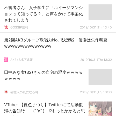
不審者さん、女子学生に「ルイージマンシ
ョンって知ってる？」と声をかけて事案化
されてしまう
GOSSIP速報
2019/10/31(Th) 13:40
第2回AKBグループ歌唱力No. 1決定戦 優勝は矢作萌夏
wwwwwwwwwwwwww
AKB48地下速報
2019/10/31(Th) 13:32
田中みな実(32)さんの自宅の湿度ｗｗｗｗ
ｗｗｗｗ
芸能人の気になる噂
2019/10/31(Th) 13:30
VTuber 【夏色まつり】Twitterにて活動復
帰の告知ｷﾀ――(ﾟ∀ﾟ)―!?もっとかかると思