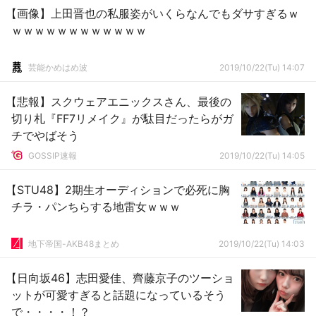
【画像】上田晋也の私服姿がいくらなんでもダサすぎるｗ
ｗｗｗｗｗｗｗｗｗｗｗｗ
芸能かめはめ波
2019/10/22(Tu) 14:07
【悲報】スクウェアエニックスさん、最後の
切り札『FF7リメイク』が駄目だったらがガ
チでやばそう
GOSSIP速報
2019/10/22(Tu) 14:05
【STU48】2期生オーディションで必死に胸
チラ・パンちらする地雷女ｗｗｗ
地下帝国-AKB48まとめ
2019/10/22(Tu) 14:03
【日向坂46】志田愛佳、齊藤京子のツーショ
ットが可愛すぎると話題になっているそう
で・・・・！？