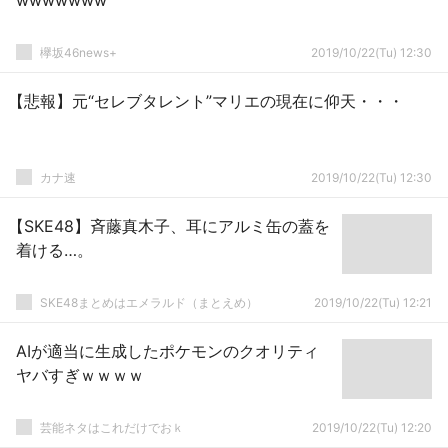
wwwwwww
欅坂46news+
2019/10/22(Tu) 12:30
【悲報】元“セレブタレント”マリエの現在に仰天・・・
カナ速
2019/10/22(Tu) 12:30
【SKE48】斉藤真木子、耳にアルミ缶の蓋を
着ける…。
SKE48まとめはエメラルド（まとえめ）
2019/10/22(Tu) 12:21
AIが適当に生成したポケモンのクオリティ
ヤバすぎｗｗｗｗ
芸能ネタはこれだけでおｋ
2019/10/22(Tu) 12:20