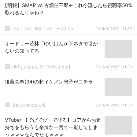
【朗報】SMAP vs 古畑任三郎←これ今流したら視聴率50%
取れるんじゃね？
ジャにジャに速報 - ジャニーズまとめ
2019/10/22(Tu) 11:33
オードリー若林「ゆいはんが下ネタで引か
ないの知ってる」
HKTまとめもん【HKT48のまとめ】
2019/10/22(Tu) 11:30
後藤真希(34)の超イケメン息子がコチラ
芸能人の気になる噂
2019/10/22(Tu) 11:30
VTuber 【でびでび・でびる】ロアからお気
持ちをもらうも辛辣な一言で一蹴してしま
うｗｗｗなんでだよｗｗｗ