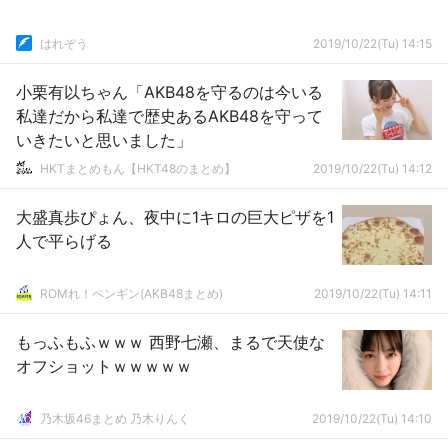
はれぞう
2019/10/22(Tu) 14:15
小栗有以ちゃん「AKB48を守るのは今いる
私達だから私達で歴史あるAKB48を守って
いきたいと思いました」
HKTまとめもん【HKT48のまとめ】
2019/10/22(Tu) 14:12
大盛真歩ぴょん、夜中に1キロの巨大ピザを1
人で平らげる
ROMれ！ペンギン(AKB48まとめ)
2019/10/22(Tu) 14:11
もっふもふｗｗｗ 西野七瀬、まるで天使な
オフショットｗｗｗｗｗ
乃木坂46まとめ 乃木りんく
2019/10/22(Tu) 14:10