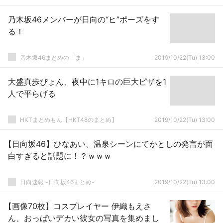
乃木坂46メンバーが日向の“ヒ”ポーズをす
る！
乃木坂46まとめの「ま」
2019/10/22(Tu) 13:00
大盛真歩ぴょん、夜中に1キロの巨大ピザを1
人で平らげる
HKTまとめもん【HKT48のまとめ】
2019/10/22(Tu) 13:00
【日向坂46】ひなあい、温泉シーンにてかとしの発言が面
白すぎると話題に！？ｗｗｗ
日向速報 -日向坂46まとめ-
2019/10/22(Tu) 13:00
【画像70枚】コスプレイヤー 伊織もえさ
ん、おっぱいデカい彼女の写真を集めまし