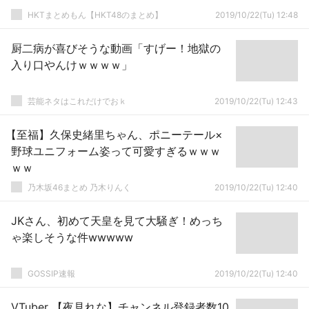
HKTまとめもん【HKT48のまとめ】
2019/10/22(Tu) 12:48
厨二病が喜びそうな動画「すげー！地獄の
入り口やんけｗｗｗｗ」
芸能ネタはこれだけでおｋ
2019/10/22(Tu) 12:43
【至福】久保史緒里ちゃん、ポニーテール×
野球ユニフォーム姿って可愛すぎるｗｗｗ
ｗｗ
乃木坂46まとめ 乃木りんく
2019/10/22(Tu) 12:40
JKさん、初めて天皇を見て大騒ぎ！めっち
ゃ楽しそうな件wwwww
GOSSIP速報
2019/10/22(Tu) 12:40
VTuber 【夜見れな】チャンネル登録者数10