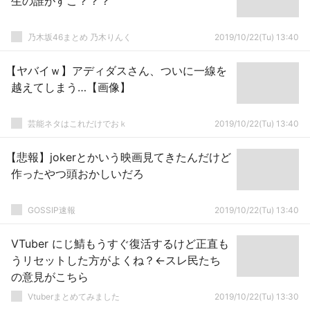
生の誰がすこ？？？
乃木坂46まとめ 乃木りんく
2019/10/22(Tu) 13:40
【ヤバイｗ】アディダスさん、ついに一線を
越えてしまう…【画像】
芸能ネタはこれだけでおｋ
2019/10/22(Tu) 13:40
【悲報】jokerとかいう映画見てきたんだけど
作ったやつ頭おかしいだろ
GOSSIP速報
2019/10/22(Tu) 13:40
VTuber にじ鯖もうすぐ復活するけど正直も
うリセットした方がよくね？←スレ民たち
の意見がこちら
Vtuberまとめてみました
2019/10/22(Tu) 13:30