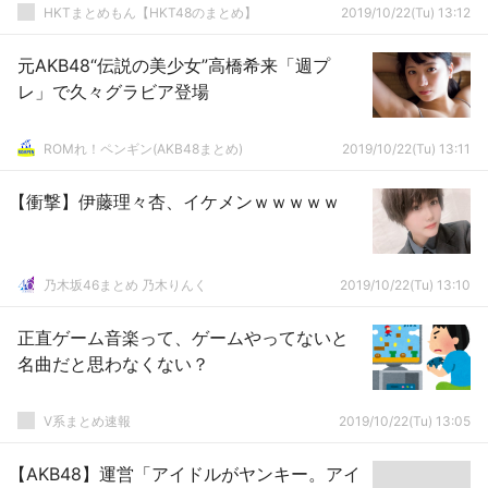
HKTまとめもん【HKT48のまとめ】
2019/10/22(Tu) 13:12
元AKB48“伝説の美少女”高橋希来「週プ
レ」で久々グラビア登場
ROMれ！ペンギン(AKB48まとめ)
2019/10/22(Tu) 13:11
【衝撃】伊藤理々杏、イケメンｗｗｗｗｗ
乃木坂46まとめ 乃木りんく
2019/10/22(Tu) 13:10
正直ゲーム音楽って、ゲームやってないと
名曲だと思わなくない？
V系まとめ速報
2019/10/22(Tu) 13:05
【AKB48】運営「アイドルがヤンキー。アイ