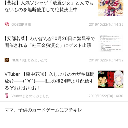
【悲報】人気ソシャゲ「放置少女」とんでも
ないものを無断使用して絶賛炎上中
GOSSIP速報
2019/10/22(Tu) 14:35
【安部若菜】わかぽんが10月26日に繁昌亭で
開催される「桂三金独演会」にゲスト出演
NMB48まとめといたで
2019/10/22(Tu) 14:32
VTuber 【森中花咲】久しぶりのカザキ様開
放ｷﾀ――(ﾟ∀ﾟ)――!!この後24時より配信す
るぞおおおおお！
Vtuberまとめてみました
2019/10/22(Tu) 14:30
ママ、子供のカードゲームにブチギレ