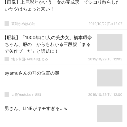
【画像】上戸彩とかいう「女の完成形」でシコり散らした
いヤツはちょっと来い！
芸能かめはめ波
2019/10/22(Tu) 12:07
【肥報】「1000年に1人の美少女」橋本環奈
ちゃん、服の上からもわかる三段腹「まる
で矢作ブーだ」と話題に！
地下帝国-AKB48まとめ
2019/10/22(Tu) 12:03
syamuさんの耳の位置の謎
大物Youtubeｒ速報
2019/10/22(Tu) 12:00
男さん、LINEがキモすぎる…ｗ