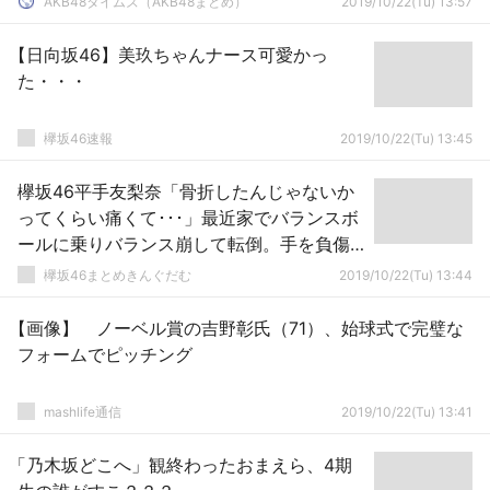
AKB48タイムズ（AKB48まとめ）
2019/10/22(Tu) 13:57
【日向坂46】美玖ちゃんナース可愛かっ
た・・・
欅坂46速報
2019/10/22(Tu) 13:45
欅坂46平手友梨奈「骨折したんじゃないか
ってくらい痛くて･･･」最近家でバランスボ
ールに乗りバランス崩して転倒。手を負傷
したことが判明【SCHOOL OF LOCK!】
欅坂46まとめきんぐだむ
2019/10/22(Tu) 13:44
【画像】 ノーベル賞の吉野彰氏（71）、始球式で完璧な
フォームでピッチング
mashlife通信
2019/10/22(Tu) 13:41
「乃木坂どこへ」観終わったおまえら、4期