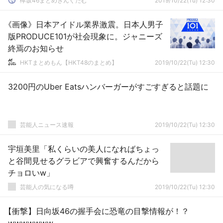
欅坂46まとめきんぐだむ
2019/10/22(Tu) 12:30
《画像》日本アイドル業界激震。日本人男子
版PRODUCE101が社会現象に。ジャニーズ
終焉のお知らせ
HKTまとめもん【HKT48のまとめ】
2019/10/22(Tu) 12:30
3200円のUber Eatsハンバーガーがすごすぎると話題に
芸能人ニュース速報
2019/10/22(Tu) 12:30
宇垣美里「私くらいの美人になればちょっ
と谷間見せるグラビアで興奮するんだから
チョロいw」
芸能人の気になる噂
2019/10/22(Tu) 12:30
【衝撃】日向坂46の握手会に恐竜の目撃情報が！？