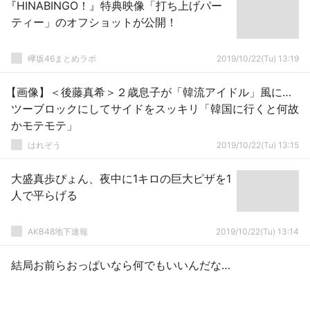
『HINABINGO！』特典映像「打ち上げパー
ティー」のオフショットが公開！
欅坂46まとめラボ
2019/10/22(Tu) 13:19
【画像】＜後藤真希＞２歳息子が「韓流アイドル」風に…
ツーブロックにしてサイドをスッキリ「韓国に行くと何故
かモテモテ」
はれぞう
2019/10/22(Tu) 13:15
大盛真歩ぴょん、夜中に1キロの巨大ピザを1
人で平らげる
AKB48地下速報
2019/10/22(Tu) 13:14
結局お前らおっぱいなら何でもいいんだな…