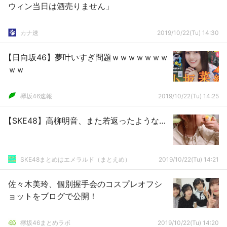
ウィン当日は酒売りません」
カナ速
2019/10/22(Tu) 14:30
【日向坂46】夢叶いすぎ問題ｗｗｗｗｗｗｗ
ｗｗ
欅坂46速報
2019/10/22(Tu) 14:25
【SKE48】高柳明音、また若返ったような…
SKE48まとめはエメラルド（まとえめ）
2019/10/22(Tu) 14:21
佐々木美玲、個別握手会のコスプレオフシ
ョットをブログで公開！
欅坂46まとめラボ
2019/10/22(Tu) 14:20