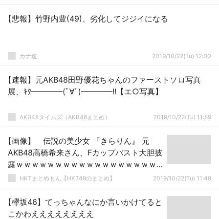
【悲報】竹野内豊(49)、劣化してジジイになる
カナ速
2019/10/22(Tu) 12:00
【速報】元AKB48田野優花ちゃんのファーストソロ写真
展、ｷﾀ━━━━(ﾟ∀ﾟ)━━━━!!【エ○写真】
AKB48タイムズ（AKB48まとめ）
2019/10/22(Tu) 11:59
【画像】 伝説の美少女 『きらりん』 元
AKB48高橋希来さん、Fカップバスト大胆披
露ｗｗｗｗｗｗｗｗｗｗｗｗｗｗｗｗｗｗ
ｗｗｗ
HKTまとめもん【HKT48のまとめ】
2019/10/22(Tu) 11:48
【欅坂46】てっちゃんなにか言いかけてると
こかわええええええええ