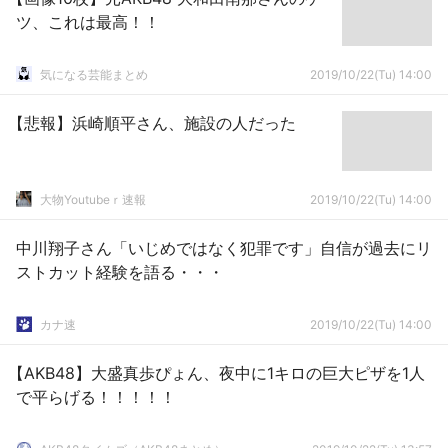
ツ、これは最高！！
気になる芸能まとめ
2019/10/22(Tu) 14:00
【悲報】浜崎順平さん、施設の人だった
大物Youtubeｒ速報
2019/10/22(Tu) 14:00
中川翔子さん「いじめではなく犯罪です」自信が過去にリ
ストカット経験を語る・・・
カナ速
2019/10/22(Tu) 14:00
【AKB48】大盛真歩ぴょん、夜中に1キロの巨大ピザを1人
で平らげる！！！！！