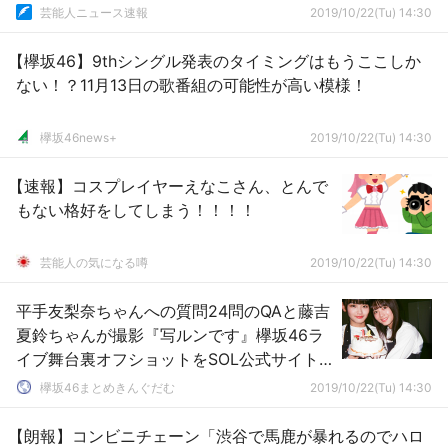
芸能人ニュース速報
2019/10/22(Tu) 14:30
【欅坂46】9thシングル発表のタイミングはもうここしか
ない！？11月13日の歌番組の可能性が高い模様！
欅坂46news+
2019/10/22(Tu) 14:30
【速報】コスプレイヤーえなこさん、とんで
もない格好をしてしまう！！！！
芸能人の気になる噂
2019/10/22(Tu) 14:30
平手友梨奈ちゃんへの質問24問のQAと藤吉
夏鈴ちゃんが撮影『写ルンです』欅坂46ラ
イブ舞台裏オフショットをSOL公式サイト
で公開中【SCHOOL OF LOCK!】
欅坂46まとめきんぐだむ
2019/10/22(Tu) 14:30
【朗報】コンビニチェーン「渋谷で馬鹿が暴れるのでハロ