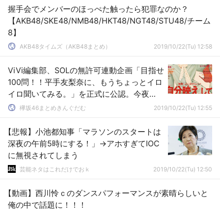
握手会でメンバーのほっぺた触ったら犯罪なのか？
【AKB48/SKE48/NMB48/HKT48/NGT48/STU48/チーム
8】
AKB48タイムズ（AKB48まとめ）
2019/10/22(Tu) 12:58
ViVi編集部、SOLの無許可連動企画「目指せ
100問！！平手友梨奈に、もうちょっとイロ
イロ聞いてみる。」を正式に公認。今夜
10/22 22:20頃より全国38局ネットで堂々
欅坂46まとめきんぐだむ
2019/10/22(Tu) 12:55
とお届け【SCHOOL OF LOCK!】
【悲報】小池都知事「マラソンのスタートは
深夜の午前5時にする！」→アホすぎてIOC
に無視されてしまう
芸能ネタはこれだけでおｋ
2019/10/22(Tu) 12:50
【動画】西川怜ｃのダンスパフォーマンスが素晴らしいと
俺の中で話題に！！！