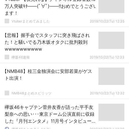
万人突破ｷﾀ――(ﾟ∀ﾟ)――!!おめでとうござい
ます！
Vtuberまとめてみました
2019/10/22(Tu) 12:35
【悲報】握手会でスタッフに突き飛ばされ
た！と騒いでる乃木坂オタクに批判殺到
wwwwwwwwww
欅坂46速報
2019/10/22(Tu) 12:33
【NMB48】桂三金独演会に安部若菜がゲス
ト出演！
NMB48まとめスピリッツ
2019/10/22(Tu) 12:32
欅坂46キャプテン菅井友香が語った平手友
梨奈への思い･･･東京ドーム公演直前に収録
した『月刊エンタメ』11月号インタビュー全
文がWebで公開中