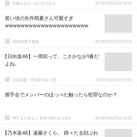
芸能ネタはこれだけでおｋ
2019/10/22(Tu) 12:00
若い頃の矢作萌夏さん可愛すぎ
wwwwwwwwwwwwwwwwwwwww
AKB48地下速報
2019/10/22(Tu) 12:00
【日向坂46】一周回って、こさかなが1番だ
よね。
日向速報 -日向坂46まとめ-
2019/10/22(Tu) 12:00
握手会でメンバーのほっぺた触ったら犯罪なのか？
HKTまとめもん【HKT48のまとめ】
2019/10/22(Tu) 12:00
【乃木坂46】遠藤さくら、 錚々たる顔ぶれ