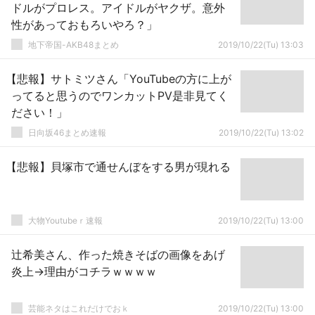
ドルがプロレス。アイドルがヤクザ。意外
性があっておもろいやろ？」
地下帝国-AKB48まとめ
2019/10/22(Tu) 13:03
【悲報】サトミツさん「YouTubeの方に上が
ってると思うのでワンカットPV是非見てく
ださい！」
日向坂46まとめ速報
2019/10/22(Tu) 13:02
【悲報】貝塚市で通せんぼをする男が現れる
大物Youtubeｒ速報
2019/10/22(Tu) 13:00
辻希美さん、作った焼きそばの画像をあげ
炎上→理由がコチラｗｗｗｗ
芸能ネタはこれだけでおｋ
2019/10/22(Tu) 13:00