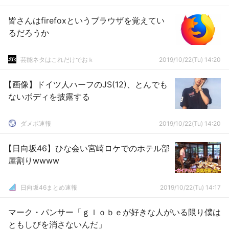
皆さんはfirefoxというブラウザを覚えてい
るだろうか
芸能ネタはこれだけでおｋ
2019/10/22(Tu) 14:20
【画像】ドイツ人ハーフのJS(12)、とんでも
ないボディを披露する
ダメポ速報
2019/10/22(Tu) 14:20
【日向坂46】ひな会い宮崎ロケでのホテル部
屋割りwwww
日向坂46まとめ速報
2019/10/22(Tu) 14:17
マーク・パンサー「ｇｌｏｂｅが好きな人がいる限り僕は
ともしびを消さないんだ」