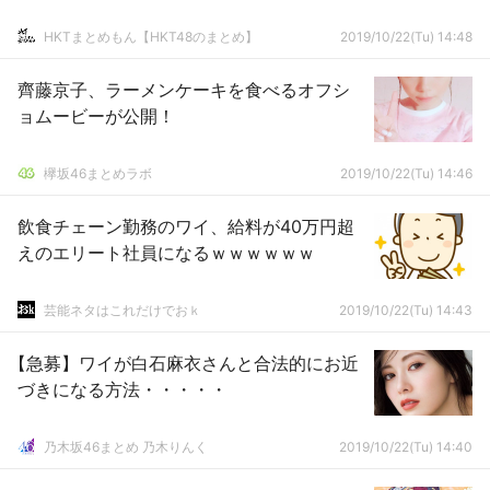
HKTまとめもん【HKT48のまとめ】
2019/10/22(Tu) 14:48
齊藤京子、ラーメンケーキを食べるオフシ
ョムービーが公開！
欅坂46まとめラボ
2019/10/22(Tu) 14:46
飲食チェーン勤務のワイ、給料が40万円超
えのエリート社員になるｗｗｗｗｗｗ
芸能ネタはこれだけでおｋ
2019/10/22(Tu) 14:43
【急募】ワイが白石麻衣さんと合法的にお近
づきになる方法・・・・・
乃木坂46まとめ 乃木りんく
2019/10/22(Tu) 14:40